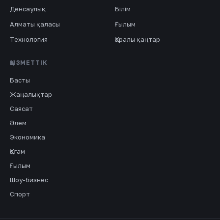
Денсаулық
Білім
Алматы қаласы
Ғылым
Технология
Қаралы қаңтар
ҚЫЗМЕТТІК
Басты
Жаңалықтар
Саясат
Әлем
Экономика
Қоғам
Ғылым
Шоу-бизнес
Спорт