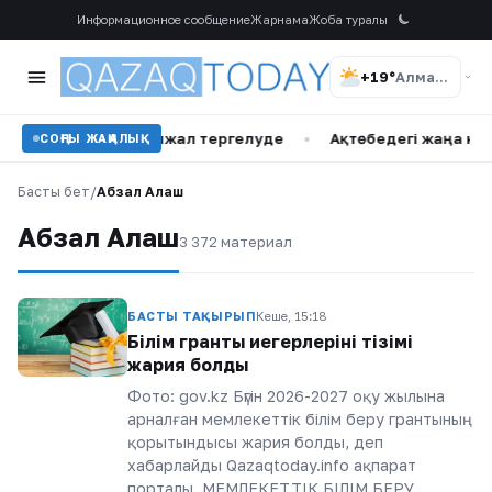
Информационное сообщение
Жарнама
Жоба туралы
+19°
Алматы
йел арасындағы жанжал тергелуде
•
Ақтөбедегі жаңа көпқа
СОҢҒЫ ЖАҢАЛЫҚ
Басты бет
/
Абзал Алаш
Абзал Алаш
3 372 материал
БАСТЫ ТАҚЫРЫП
Кеше, 15:18
Білім гранты иегерлерінің тізімі
жария болды
Фото: gov.kz Бүгін 2026-2027 оқу жылына
арналған мемлекеттік білім беру грантының
қорытындысы жария болды, деп
хабарлайды Qazaqtoday.info ақпарат
порталы. МЕМЛЕКЕТТІК БІЛІМ БЕРУ…