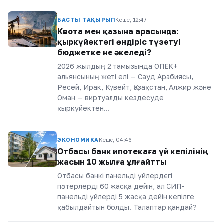
БАСТЫ ТАҚЫРЫП
Кеше, 12:47
Квота мен қазына арасында:
қыркүйектегі өндіріс түзетуі
бюджетке не әкеледі?
2026 жылдың 2 тамызында ОПЕК+
альянсының жеті елі — Сауд Арабиясы,
Ресей, Ирак, Кувейт, Қазақстан, Алжир және
Оман — виртуалды кездесуде
қыркүйектен…
ЭКОНОМИКА
Кеше, 04:46
Отбасы банк ипотекаға үй кепілінің
жасын 10 жылға ұлғайтты
Отбасы банкі панельді үйлердегі
пәтерлерді 60 жасқа дейін, ал СИП-
панельді үйлерді 5 жасқа дейін кепілге
қабылдайтын болды. Талаптар қандай?