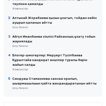
тәулікке қамалды
Жаңалықтар
2
Алтынай Жорабаева қызын ұзатып, тойдан кейін
ауырып қалғанын айтты
Шоу-бизнес
3
Айгүл Иманбаева сіңлісі Райханның ұзату тойын
жариялады
Шоу-бизнес
4
Блогер-шмогерлер: Меруерт Түсіпбаева
Құрылтайға кандидат әншілер туралы бәрін
жайып салды
Жаңалықтар
5
Сандуғаш Стамғазиева сахнаға оралып,
шығармашылығын қайта жандандыратынын айтты
Шоу-бизнес