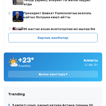
тебуді үйреніп, әлеуметтік желіні баурап
алды
6
Президент Шавкат Рахмоновтың әкесінің
қайтыс болуына көңіл айтты
7
65 жастан асқан жүргізушілер екі жылда бір
міндетті медициналық тексеруден өтеді
Барлық жазбалар
8
Камерун президенті Пол Бия 7 маусымнан
бері көпшілікке көрінбейді
+23°
Алматы
9
Қазақстанда мұнай мен жанармай бағасы өсті
11 Авг, Вт
Ашықтау
Қаланы ауыстыру ▾
10
«Достық-Мойынты» желісінің екінші жолын
іске қосу арқылы жүк пойыздарының
жылдамдығы 87,5%-ға артады
Trending
1
5 көлікті соғып, қашып кеткен Астана тұрғыны 30