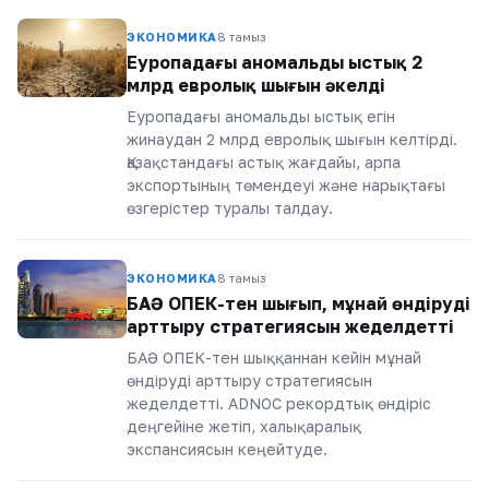
ЭКОНОМИКА
8 тамыз
Еуропадағы аномальды ыстық 2
млрд евролық шығын әкелді
Еуропадағы аномальды ыстық егін
жинаудан 2 млрд евролық шығын келтірді.
Қазақстандағы астық жағдайы, арпа
экспортының төмендеуі және нарықтағы
өзгерістер туралы талдау.
ЭКОНОМИКА
8 тамыз
БАӘ ОПЕК-тен шығып, мұнай өндіруді
арттыру стратегиясын жеделдетті
БАӘ ОПЕК-тен шыққаннан кейін мұнай
өндіруді арттыру стратегиясын
жеделдетті. ADNOC рекордтық өндіріс
деңгейіне жетіп, халықаралық
экспансиясын кеңейтуде.