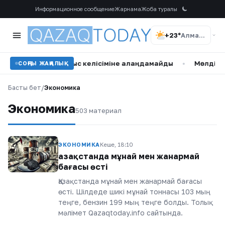
Информационное сообщение
Жарнама
Жоба туралы
+23°
Алматы
арасындағы қорғаныс келісіміне алаңдамайды
•
Мөлдір Мұ
СОҢҒЫ ЖАҢАЛЫҚ
Басты бет
/
Экономика
Экономика
503 материал
ЭКОНОМИКА
Кеше, 18:10
Қазақстанда мұнай мен жанармай
бағасы өсті
Қазақстанда мұнай мен жанармай бағасы
өсті. Шілдеде шикі мұнай тоннасы 103 мың
теңге, бензин 199 мың теңге болды. Толық
мәлімет Qazaqtoday.info сайтында.