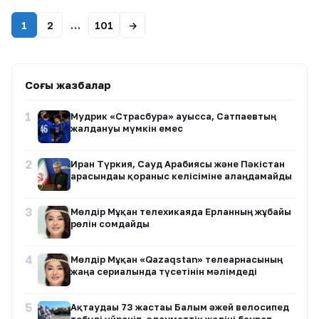
1
2
…
101
→
Соңғы жазбалар
1
Мудрик «Страсбурға» ауысса, Сатпаевтың
жалдануы мүмкін емес
2
Иран Түркия, Сауд Арабиясы және Пәкістан
арасындағы қорғаныс келісіміне алаңдамайды
3
Мөлдір Мұқан телехикаяда Ерланның жұбайы
рөлін сомдайды
4
Мөлдір Мұқан «Qazaqstan» телеарнасының
жаңа сериалында түсетінін мәлімдеді
5
Ақтаудағы 73 жастағы Балым әжей велосипед