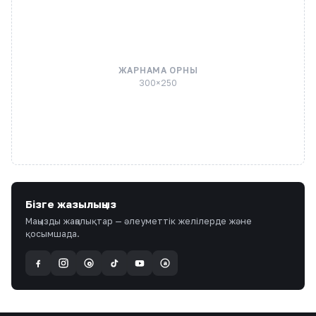
ЖАРНАМА ОРНЫ
300×250
Бізге жазылыңыз
Маңызды жаңалықтар — әлеуметтік желілерде және
қосымшада.
a
@