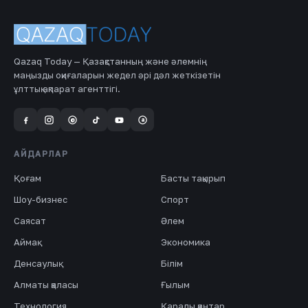
Qazaq Today — Қазақстанның және әлемнің
маңызды оқиғаларын жедел әрі дәл жеткізетін
ұлттық ақпарат агенттігі.
a
@
АЙДАРЛАР
Қоғам
Басты тақырып
Шоу-бизнес
Спорт
Саясат
Әлем
Аймақ
Экономика
Денсаулық
Білім
Алматы қаласы
Ғылым
Технология
Қаралы қаңтар