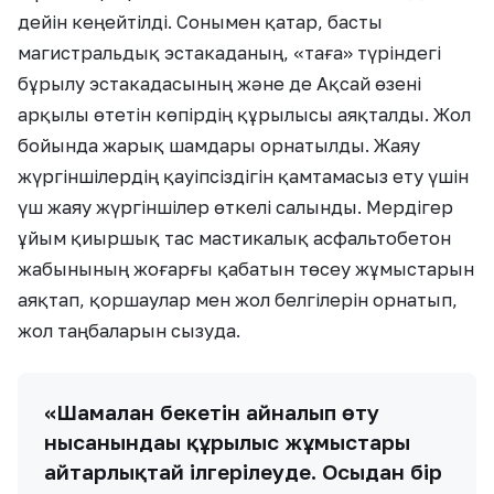
дейін кеңейтілді. Сонымен қатар, басты
магистральдық эстакаданың, «таға» түріндегі
бұрылу эстакадасының және де Ақсай өзені
арқылы өтетін көпірдің құрылысы аяқталды. Жол
бойында жарық шамдары орнатылды. Жаяу
жүргіншілердің қауіпсіздігін қамтамасыз ету үшін
үш жаяу жүргіншілер өткелі салынды. Мердігер
ұйым қиыршық тас мастикалық асфальтобетон
жабынының жоғарғы қабатын төсеу жұмыстарын
аяқтап, қоршаулар мен жол белгілерін орнатып,
жол таңбаларын сызуда.
«Шамалған бекетін айналып өту
нысанындағы құрылыс жұмыстары
айтарлықтай ілгерілеуде. Осыдан бір