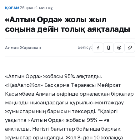
26 қазан
·
1 мин оқу
ҚОҒАМ
«Алтын Орда» жолы жыл
соңына дейін толық аяқталады
Алмас Жарасхан
Бөлісу:
@
«Алтын Орда» жобасы 95% аяқталды.
«ҚазАвтоЖол» Басқарма Төрағасы Мейірхат
Қасымбаев Алматы өңірінде орналасқан бірқатар
маңызды нысандардағы құрылыс-монтаждау
жұмыстарының барысын тексерді. “Қазіргі
уақытта «Алтын Орда» жобасы 95% — ға
аяқталды. Негізгі бағыттар бойынша барлық
жұмыстар орындалды. Жол 8-ден 10 жолаққа