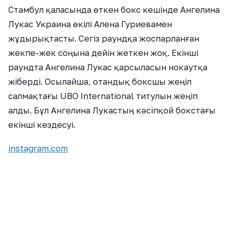
Стамбул қаласында өткен бокс кешінде Ангелина
Лукас Украина өкілі Алена Гуриевамен
жұдырықтасты. Сегіз раундқа жоспарланған
жекпе-жек соңына дейін жеткен жоқ. Екінші
раундта Ангелина Лукас қарсыласын нокаутқа
жіберді. Осылайша, отандық боксшы жеңіл
салмақтағы UBO International титулын жеңіп
алды. Бұл Ангелина Лукастың кәсіпқой бокстағы
екінші кездесуі.
instagram.com