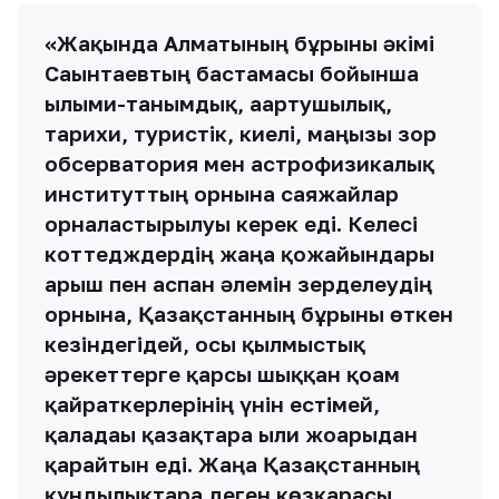
«Жақында Алматының бұрынғы әкімі
Сағынтаевтың бастамасы бойынша
ғылыми-танымдық, ағартушылық,
тарихи, туристік, киелі, маңызы зор
обсерватория мен астрофизикалық
институттың орнына саяжайлар
орналастырылуы керек еді. Келесi
коттедждердiң жаңа қожайындары
ғарыш пен аспан әлемiн зерделеудiң
орнына, Қазақстанның бұрынғы өткен
кезiндегiдей, осы қылмыстық
әрекеттерге қарсы шыққан қоғам
қайраткерлерiнiң үнiн естiмей,
қаладағы қазақтарға ылғи жоғарыдан
қарайтын едi. Жаңа Қазақстанның
құндылықтарға деген көзқарасы