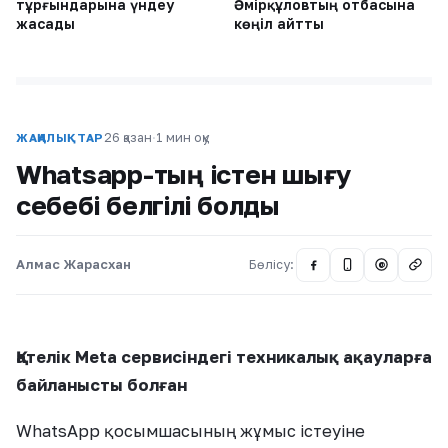
тұрғындарына үндеу
Әмірқұловтың отбасына
жасады
көңіл айтты
26 қазан
·
1 мин оқу
ЖАҢАЛЫҚТАР
Whatsapp-тың істен шығу
себебі белгілі болды
Алмас Жарасхан
Бөлісу:
@
Қателік Meta сервисіндегі техникалық ақауларға
байланысты болған
WhatsApp қосымшасының жұмыс істеуіне