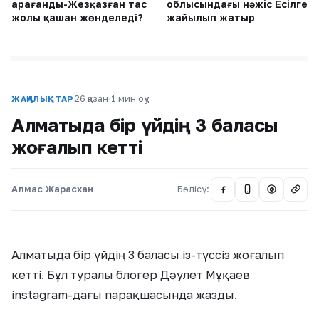
Қарағанды-Жезқазған тас
облысындағы нәжіс Есілге
жолы қашан жөнделеді?
жайылып жатыр
26 қазан
·
1 мин оқу
ЖАҢАЛЫҚТАР
Алматыда бір үйдің 3 баласы
жоғалып кетті
Алмас Жарасхан
Бөлісу:
@
Алматыда бір үйдің 3 баласы із-түссіз жоғалып
кетті. Бұл туралы блогер Дәулет Мұқаев
instagram-дағы парақшасында жазды.