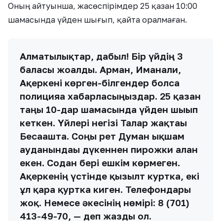
Оның айтуынша, жасөспірімдер 25 қазан 10:00
шамасында үйден шығып, қайта оралмаған.
Алматылықтар, дабыл! Бір үйдің 3
баласы жоғалды. Арман, Иманғали,
Ақеркені көрген-білгендер болса
полицияға хабарласыңыздар. 25 қазан
таңғы 10-дар шамасында үйден шығып
кеткен. Үйлері негізі Талғар жақтағы
Бесағашта. Соңғы рет Думан ықшам
ауданындағы дүкеннен пирожки алған
екен. Содан бері ешкім көрмеген.
Ақеркенің үстінде қызғылт куртка, екі
ұл қара қуртка киген. Телефондары
жоқ. Немесе әкесінің нөмірі: 8 (701)
413-49-70, — деп жазды ол.