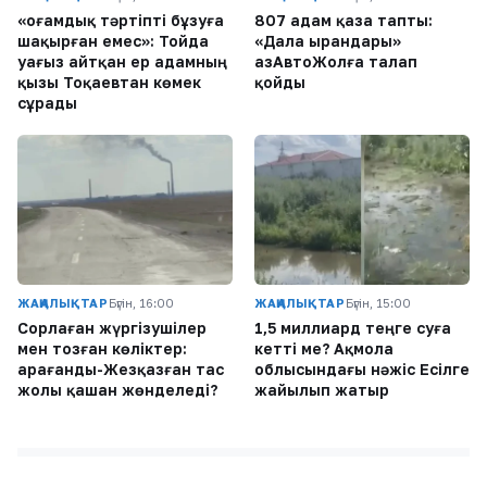
«Қоғамдық тәртіпті бұзуға
807 адам қаза тапты:
шақырған емес»: Тойда
«Дала Қырандары»
уағыз айтқан ер адамның
ҚазАвтоЖолға талап
қызы Тоқаевтан көмек
қойды
сұрады
ЖАҢАЛЫҚТАР
Бүгін, 16:00
ЖАҢАЛЫҚТАР
Бүгін, 15:00
Сорлаған жүргізушілер
1,5 миллиард теңге суға
мен тозған көліктер:
кетті ме? Ақмола
Қарағанды-Жезқазған тас
облысындағы нәжіс Есілге
жолы қашан жөнделеді?
жайылып жатыр