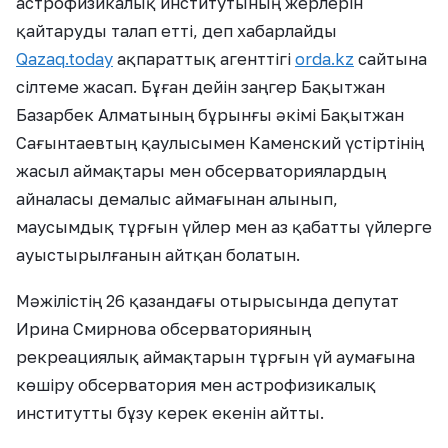
астрофизикалық институтының жерлерін
қайтаруды талап етті, деп хабарлайды
Qazaq.today
ақпараттық агенттігі
orda.kz
сайтына
сілтеме жасап. Бұған дейін заңгер Бақытжан
Базарбек Алматының бұрынғы әкімі Бақытжан
Сағынтаевтың қаулысымен Каменский үстіртінің
жасыл аймақтары мен обсерваториялардың
айналасы демалыс аймағынан алынып,
маусымдық тұрғын үйлер мен аз қабатты үйлерге
ауыстырылғанын айтқан болатын.
Мәжілістің 26 қазандағы отырысында депутат
Ирина Смирнова обсерваторияның
рекреациялық аймақтарын тұрғын үй аумағына
көшіру обсерватория мен астрофизикалық
институтты бұзу керек екенін айтты.