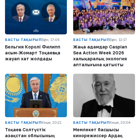
БАСТЫ ТАҚЫРЫП
Бүгін, 17:06
БАСТЫ ТАҚЫРЫП
Бүгін, 12:17
Бельгия Королі Филипп
Жаңа адамдар Caspian
Қасым-Жомарт Тоқаевқа
Sea Action Week 2026
жауап хат жолдады
халықаралық экология
апталығына қатысты
БАСТЫ ТАҚЫРЫП
Кеше, 20:21
БАСТЫ ТАҚЫРЫП
Кеше, 20:04
Тоқаев Солтүстік
Мемлекет басшысы
Қазақстан облысының
кинорежиссер Ардақ