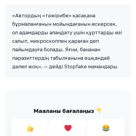
«Автордың «тәжірибе» қасақана
бұрмаланғанын мойындағанын ескерсек,
ол адамдарды алаңдату үшін құрттарды өзі
салып, микроскоппен қараған деп
пайымдауға болады. Яғни, бананан
паразиттердің табылғанына ешқандай
дәлел жоқ», — дейді Stopfake мамандары.
Мақаланы бағалаңыз