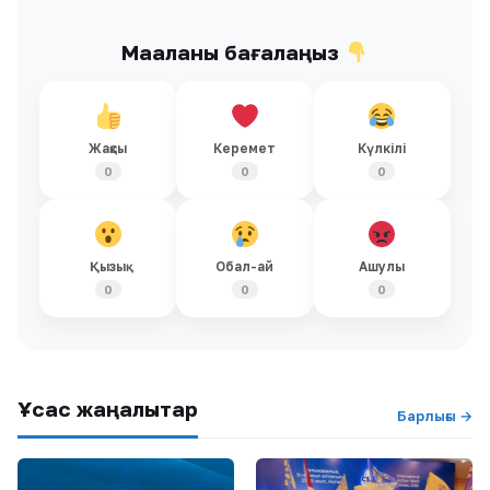
Мақаланы бағалаңыз
Жақсы
Керемет
Күлкілі
0
0
0
Қызық
Обал-ай
Ашулы
0
0
0
Ұқсас жаңалықтар
Барлығы →