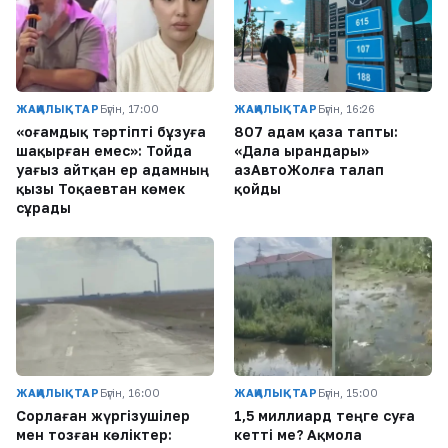
ЖАҢАЛЫҚТАР
Бүгін, 17:00
ЖАҢАЛЫҚТАР
Бүгін, 16:26
«Қоғамдық тәртіпті бұзуға
807 адам қаза тапты:
шақырған емес»: Тойда
«Дала Қырандары»
уағыз айтқан ер адамның
ҚазАвтоЖолға талап
қызы Тоқаевтан көмек
қойды
сұрады
ЖАҢАЛЫҚТАР
Бүгін, 16:00
ЖАҢАЛЫҚТАР
Бүгін, 15:00
Сорлаған жүргізушілер
1,5 миллиард теңге суға
мен тозған көліктер:
кетті ме? Ақмола