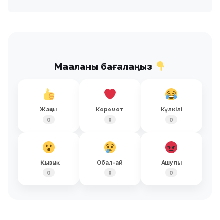
Мақаланы бағалаңыз
Жақсы
Керемет
Күлкілі
0
0
0
Қызық
Обал-ай
Ашулы
0
0
0