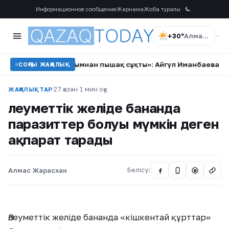
Информационное сообщение
Жарнама
Жоба туралы
+30°
Алматы
қыным артымнан пышақ сұқты»: Айгүл Иманбаева күтпеген мә
СОҢҒЫ ЖАҢАЛЫҚ
27 қазан
·
1 мин оқу
ЖАҢАЛЫҚТАР
Әлеуметтік желіде бананда
паразиттер болуы мүмкін деген
ақпарат тарады
Алмас Жарасхан
Бөлісу:
@
Әлеуметтік желіде бананда «кішкентай құрттар»