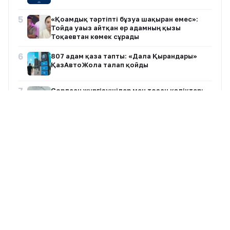
5
«Қоғамдық тәртіпті бұзуға шақырған емес»:
Тойда уағыз айтқан ер адамның қызы
Тоқаевтан көмек сұрады
6
807 адам қаза тапты: «Дала Қырандары»
ҚазАвтоЖолға талап қойды
7
Сорлаған жүргізушілер мен тозған көліктер:
Қарағанды-Жезқазған тас жолы қашан
жөнделеді?
Барлық жазбалар
8
1,5 миллиард теңге суға кетті ме? Ақмола
облысындағы нәжіс Есілге жайылып жатыр
+30°
Алматы
9
Жаңа адамдар Caspian Sea Action Week 2026
8 Авг, Сб
Ашықтау
халықаралық экология апталығына қатысты
Қаланы ауыстыру ▾
10
«Ақ періштем, мәңгі сағынышым»: Әнші
Наркенже Серікбаева әсерлі жазба
жариялады