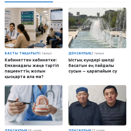
БАСТЫ ТАҚЫРЫП
6 тамыз
ДЕНСАУЛЫҚ
3 тамыз
Кабинеттен кабинетке:
Ыстық күндері шөлді
Емханадағы жаңа тәртіп
басатын ең пайдалы
пациенттің жолын
сусын — қарапайым су
қысқарта ала ма?
ДЕНСАУЛЫҚ
28 шілде
ДЕНСАУЛЫҚ
27 шілде