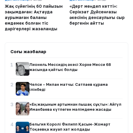
Жақ сүйегінің 60 пайызын
«Дерт меңдеп кетті»:
зақымдаған: Ақтауда
Серікзат Дүйсенғазы
аурымаған баланы
әкесінің денсаулығы сыр
емдемек болған тіс
бергенін айтты
дәрігерлері жазаланды
Соңғы жазбалар
1
Лионель Мессидің әкесі Хорхе Месси 68
жасында қайтыс болды
2
Челси – Милан матчы: Сатпаев құрамға
ілінбеді
3
«Ең жақыным артымнан пышақ сұқты»: Айгүл
Иманбаева күтпеген мәлімдеме жасады
4
Бельгия Королі Филипп Қасым-Жомарт
Тоқаевқа жауап хат жолдады