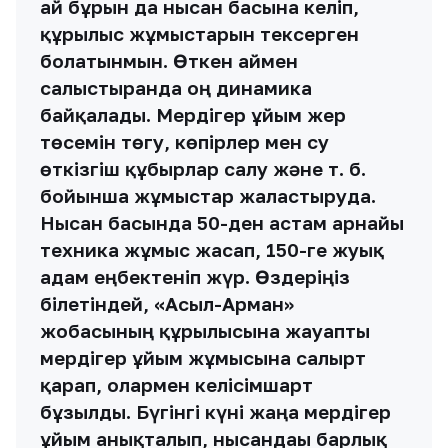
ай бұрын да нысан басына келіп,
құрылыс жұмыстарын тексерген
болатынмын. Өткен аймен
салыстырғанда оң динамика
байқалады. Мердігер ұйым жер
төсемін төгу, көпірлер мен су
өткізгіш құбырлар салу және т. б.
бойынша жұмыстар жалғастыруда.
Нысан басында 50-ден астам арнайы
техника жұмыс жасап, 150-ге жуық
адам еңбектеніп жүр. Өздеріңіз
білетіндей, «Асыл-Арман»
жобасының құрылысына жауапты
мердігер ұйым жұмысына салғырт
қарап, олармен келісімшарт
бұзылды. Бүгінгі күні жаңа мердігер
ұйым анықталып, нысандағы барлық