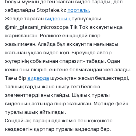
болуы мүмкін деген жалған видео тарады, деп
хабарлайды Stopfake.kz
порталы.
Желіде тараған
видеоның
түпнұсқасы
@mir_glazami_microscopa Tik Tok аккаунтында
жарияланған. Роликке ешқандай пікір
жазылмаған. Алайда бұл аккаунтта мағынасы
жағынан ұқсас видео көп. Біреуінде автор
жүгерінің собығынан «паразит» табады. Одан
кейін оны пісіріп, ештеңе болмағандай жеп алады.
Тағы бір
видеода
шұжықтан жасыл бөлшектерді,
талшықтарды және шығу тегі белгісіз
элементтерді анықтайды. Шұжық туралы
видеоның астында пікір жазылған. Мәтінде фейк
туралы ашық айтылады.
Сондай-ақ парақшада жеміс пен көкөністе
кездесетін құрттар туралы видеолар бар.