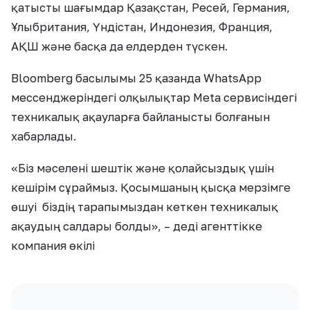
қатысты шағымдар Қазақстан, Ресей, Германия,
Ұлыбритания, Үндістан, Индонезия, Франция,
АҚШ және басқа да елдерден түскен.
Bloomberg басылымы 25 қазанда WhatsApp
мессенджеріндегі олқылықтар Meta сервисіндегі
техникалық ақауларға байланысты болғанын
хабарлады.
«Біз мәселені шештік және қолайсыздық үшін
кешірім сұраймыз. Қосымшаның қысқа мерзімге
өшуі біздің тарапымыздан кеткен техникалық
ақаудың салдары болды», – деді агенттікке
компания өкілі