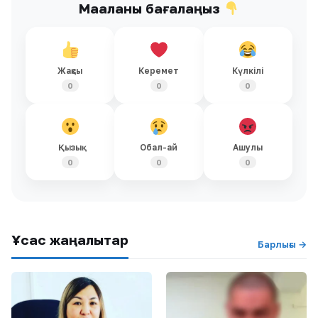
Мақаланы бағалаңыз
Жақсы
Керемет
Күлкілі
0
0
0
Қызық
Обал-ай
Ашулы
0
0
0
Ұқсас жаңалықтар
Барлығы →