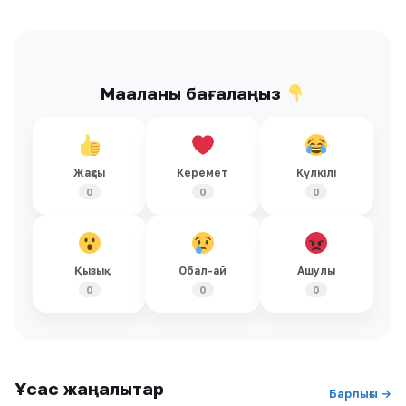
Мақаланы бағалаңыз
Жақсы
Керемет
Күлкілі
0
0
0
Қызық
Обал-ай
Ашулы
0
0
0
Ұқсас жаңалықтар
Барлығы →