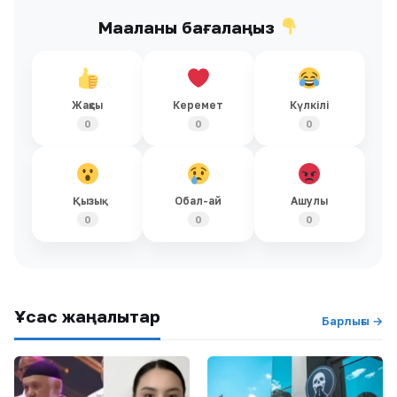
Мақаланы бағалаңыз
Жақсы
Керемет
Күлкілі
0
0
0
Қызық
Обал-ай
Ашулы
0
0
0
Ұқсас жаңалықтар
Барлығы →