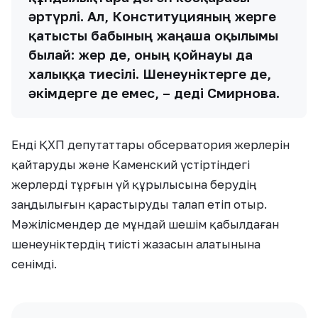
әртүрлі. Ал, Конституцияның жерге
қатысты бабының жаңаша оқылымы
былай: жер де, оның қойнауы да
халыққа тиесілі. Шенеуніктерге де,
әкімдерге де емес, – деді Смирнова.
Енді ҚХП депутаттары обсерватория жерлерін
қайтаруды және Каменский үстіртіндегі
жерлерді тұрғын үй құрылысына берудің
заңдылығын қарастыруды талап етіп отыр.
Мәжілісмендер де мұндай шешім қабылдаған
шенеуніктердің тиісті жазасын алатынына
сенімді.