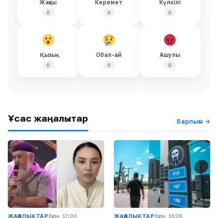
Жақсы
Керемет
Күлкілі
0
0
0
Қызық
Обал-ай
Ашулы
0
0
0
Ұқсас жаңалықтар
Барлығы →
ЖАҢАЛЫҚТАР
Бүгін, 17:00
ЖАҢАЛЫҚТАР
Бүгін, 16:26