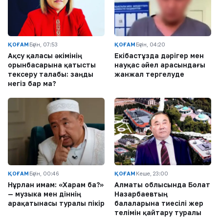
ҚОҒАМ
Бүгін, 07:53
ҚОҒАМ
Бүгін, 04:20
Ақсу қаласы әкімінің
Екібастұзда дәрігер мен
орынбасарына қатысты
науқас әйел арасындағы
тексеру талабы: заңды
жанжал тергелуде
негіз бар ма?
ҚОҒАМ
Бүгін, 00:46
ҚОҒАМ
Кеше, 23:00
Нұрлан имам: «Харам ба?»
Алматы облысында Болат
— музыка мен діннің
Назарбаевтың
арақатынасы туралы пікір
балаларына тиесілі жер
телімін қайтару туралы