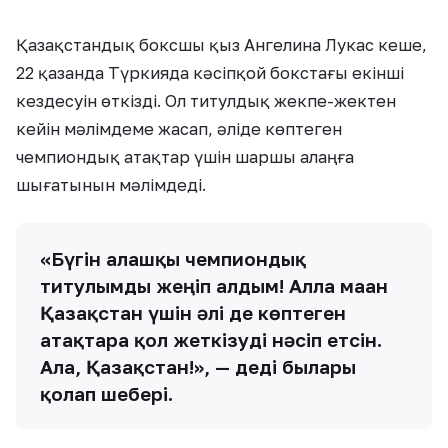
Қазақстандық боксшы қыз Ангелина Лукас кеше,
22 қазанда Түркияда кәсіпқой бокстағы екінші
кездесуін өткізді. Ол титулдық жекпе-жектен
кейін мәлімдеме жасап, әліде көптеген
чемпиондық атақтар үшін шаршы алаңға
шығатынын мәлімдеді.
«Бүгін алғашқы чемпиондық
титулымды жеңіп алдым! Алла маған
Қазақстан үшін әлі де көптеген
атақтарға қол жеткізуді нәсіп етсін.
Алға, Қазақстан!», — деді былғары
қолғап шебері.