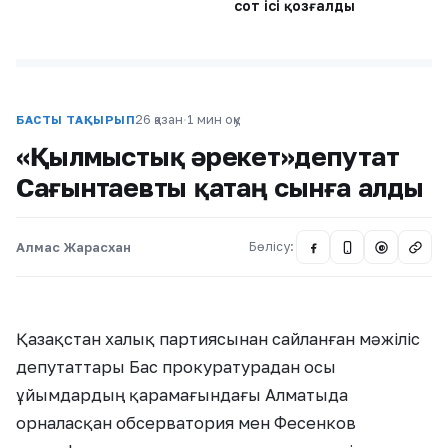
сот ісі қозғалды
26 қазан
·
1 мин оқу
БАСТЫ ТАҚЫРЫП
«Қылмыстық әрекет»депутат
Сағынтаевты қатаң сынға алды
Алмас Жарасхан
Бөлісу:
@
Қазақстан халық партиясынан сайланған мәжіліс
депутаттары Бас прокуратурадан осы
ұйымдардың қарамағындағы Алматыда
орналасқан обсерватория мен Фесенков