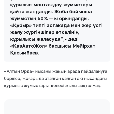
құрылыс-монтаждау жұмыстары
қайта жанданды. Жоба бойынша
жұмыстың 50% — ы орындалды.
«Құбыр» типті эстакада мен жер үсті
жаяу жүргіншілер өткелінің
құрылысы жалғасуда”,- деді
«ҚазАвтоЖол» басшысы Мейірхат
Қасымбаев.
«Алтын Орда» нысаны жақын арада пайдалануға
берілсе, жоғарыда аталған қалған екі нысандағы
құрылыс жұмыстары келесі жылы аяқталмақ.