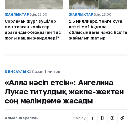
ЖАҢАЛЫҚТАР
Бүгін, 16:00
ЖАҢАЛЫҚТАР
Бүгін, 15:00
Сорлаған жүргізушілер
1,5 миллиард теңге суға
мен тозған көліктер:
кетті ме? Ақмола
Қарағанды-Жезқазған тас
облысындағы нәжіс Есілге
жолы қашан жөнделеді?
жайылып жатыр
23 қазан
·
1 мин оқу
ДЕНСАУЛЫҚ
«Алла нәсіп етсін»: Ангелина
Лукас титулдық жекпе-жектен
соң мәлімдеме жасады
Алмас Жарасхан
Бөлісу:
@