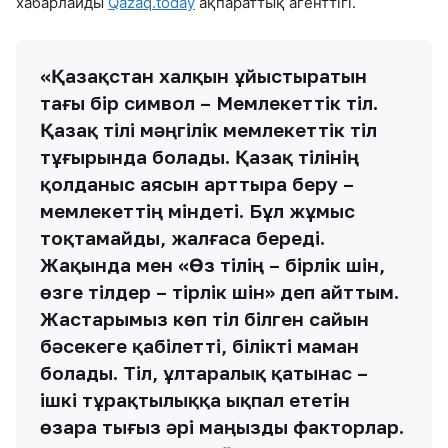
хабарлайды
Qazaq.today
ақпараттық агенттігі.
«Қазақстан халқын ұйыстыратын
тағы бір символ – Мемлекеттік тіл.
Қазақ тілі мәңгілік мемлекеттік тіл
тұғырында болады. Қазақ тілінің
қолданыс аясын арттыра беру –
мемлекеттің міндеті. Бұл жұмыс
тоқтамайды, жалғаса береді.
Жақында мен «Өз тілің – бірлік үшін,
өзге тілдер – тірлік үшін» деп айттым.
Жастарымыз көп тіл білген сайын
бәсекеге қабілетті, білікті маман
болады. Тіл, ұлтаралық қатынас –
ішкі тұрақтылыққа ықпал ететін
өзара тығыз әрі маңызды факторлар.