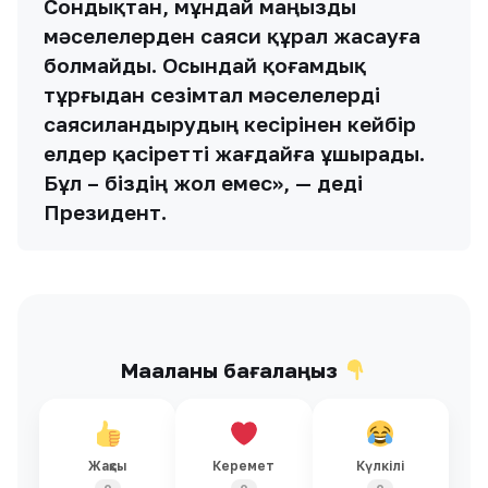
Сондықтан, мұндай маңызды
мәселелерден саяси құрал жасауға
болмайды. Осындай қоғамдық
тұрғыдан сезімтал мәселелерді
саясиландырудың кесірінен кейбір
елдер қасіретті жағдайға ұшырады.
Бұл – біздің жол емес», — деді
Президент.
Мақаланы бағалаңыз
Жақсы
Керемет
Күлкілі