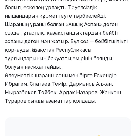
болып, өскелең ұрпақты Тәуелсіздік
нышандарын құрметтеуге тәрбиелейді.
Шараның ұраны болған «Ашық Аспан» деген
сөзде тұтастық, қазақстандықтардың бейбіт
аспаны деген мән жатыр. Бұл сөз — бейбітшілікті
қорғауды, Қазақстан Республикасы
тұрғындарының бақуатты өмірінің баянды
болуын насихаттайды.
Әлеуметтік шараны сонымен бірге Ескендір
Ибрагим, Спатаев Темір, Дарменов Алжан,
Мырзабеков Тойбек, Ардак Назаров, Жанкош
Тураров сынды азаматтар қолдады.