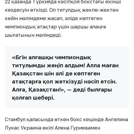
22 қазанда Түркияда кәсіпқой бокстағы екінші
кездесуін өткізді. Ол титулдық жекпе-жектен
кейін мәлімдеме жасап, әліде көптеген
чемпиондық атақтар үшін шаршы алаңға
шығатынын мәлімдеді.
«Бүгін алғашқы чемпиондық
титулымды жеңіп алдым! Алла маған
Қазақстан үшін әлі де көптеген
атақтарға қол жеткізуді нәсіп етсін.
Алға, Қазақстан!», — деді былғары
қолғап шебері.
Стамбул қаласында өткен бокс кешінде Ангелина
Лукас Украина өкілі Алена Гуриевамен