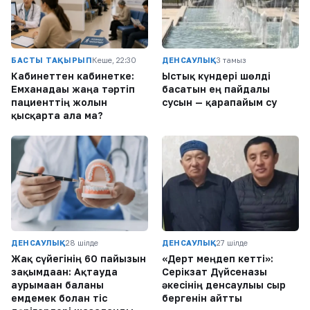
БАСТЫ ТАҚЫРЫП
Кеше, 22:30
ДЕНСАУЛЫҚ
3 тамыз
Кабинеттен кабинетке:
Ыстық күндері шөлді
Емханадағы жаңа тәртіп
басатын ең пайдалы
пациенттің жолын
сусын — қарапайым су
қысқарта ала ма?
ДЕНСАУЛЫҚ
28 шілде
ДЕНСАУЛЫҚ
27 шілде
Жақ сүйегінің 60 пайызын
«Дерт меңдеп кетті»:
зақымдаған: Ақтауда
Серікзат Дүйсенғазы
аурымаған баланы
әкесінің денсаулығы сыр
емдемек болған тіс
бергенін айтты