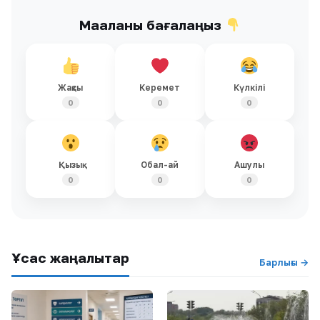
Мақаланы бағалаңыз
Жақсы
Керемет
Күлкілі
0
0
0
Қызық
Обал-ай
Ашулы
0
0
0
Ұқсас жаңалықтар
Барлығы →