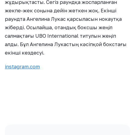
жұдырықтасты. Сегіз раундқа жоспарланған
жекпе-жек соңына дейін жеткен жоқ. Екінші
раундта Ангелина Лукас қарсыласын нокаутқа
жіберді. Осылайша, отандық боксшы жеңіл
салмақтағы UBO International титулын жеңіп
алды. Бұл Ангелина Лукастың кәсіпқой бокстағы
екінші кездесуі.
instagram.com