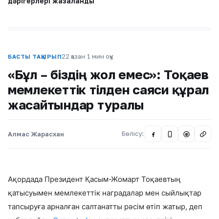
дәрігерлері жазаланды
22 қазан
·
1 мин оқу
БАСТЫ ТАҚЫРЫП
«Бұл – біздің жол емес»: Тоқаев
мемлекеттік тілден саяси құрал
жасайтындар туралы
Алмас Жарасхан
Бөлісу:
@
Ақордада Президент Қасым-Жомарт Тоқаевтың
қатысуымен мемлекеттік наградалар мен сыйлықтар
тапсыруға арналған салтанатты рәсім өтіп жатыр, деп