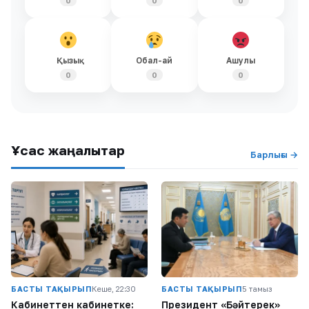
0
0
0
Қызық
Обал-ай
Ашулы
0
0
0
Ұқсас жаңалықтар
Барлығы →
БАСТЫ ТАҚЫРЫП
Кеше, 22:30
БАСТЫ ТАҚЫРЫП
5 тамыз
Кабинеттен кабинетке:
Президент «Бәйтерек»