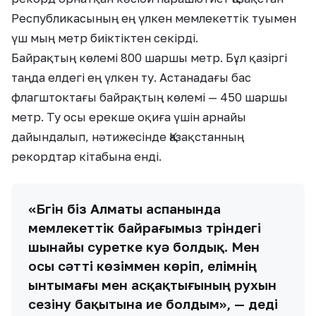
Республикасының ең үлкен мемлекеттік туымен
үш мың метр биіктіктен секірді.
Байрақтың көлемі 800 шаршы метр. Бұл қазіргі
таңда елдегі ең үлкен ту. Астанадағы бас
флагштоктағы байрақтың көлемі — 450 шаршы
метр. Ту осы ерекше оқиға үшін арнайы
дайындалып, нәтижесінде Қазақстанның
рекордтар кітабына енді.
«Бүгін біз Алматы аспанында
мемлекеттік байрағымыз түріндегі
шынайы суретке куә болдық. Мен
осы сәтті көзіммен көріп, елімнің
ынтымағы мен асқақтығының рухын
сезіну бақытына ие болдым», — деді