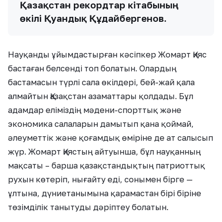
Қазақстан рекордтар кітабының
өкілі Қуандық Құдайбергенов.
Науқанды ұйымдастырған кәсіпкер Жомарт Қияс
бастаған белсенді топ болатын. Олардың
бастамасын түрлі сала өкілдері, бей-жай қала
алмайтын Қазақстан азаматтары қолдады. Бұл
адамдар еліміздің мәдени-спорттық және
экономика салаларын дамытып қана қоймай,
әлеуметтік және қоғамдық өміріне де ат салысып
жүр. Жомарт Қиястың айтуынша, бұл науқанның
мақсаты – барша қазақстандықтың патриоттық
рухын көтеріп, нығайту еді, сонымен бірге —
ұлтына, дүниетанымына қарамастан бірі біріне
төзімділік танытуды дәріптеу болатын.