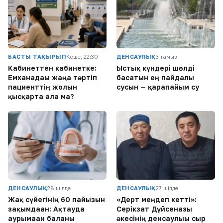
БАСТЫ ТАҚЫРЫП
Кеше, 22:30
ДЕНСАУЛЫҚ
3 тамыз
Кабинеттен кабинетке:
Ыстық күндері шөлді
Емханадағы жаңа тәртіп
басатын ең пайдалы
пациенттің жолын
сусын — қарапайым су
қысқарта ала ма?
ДЕНСАУЛЫҚ
28 шілде
ДЕНСАУЛЫҚ
27 шілде
Жақ сүйегінің 60 пайызын
«Дерт меңдеп кетті»:
зақымдаған: Ақтауда
Серікзат Дүйсенғазы
аурымаған баланы
әкесінің денсаулығы сыр