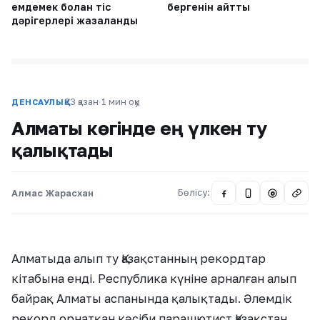
емдемек болған тіс
бергенін айтты
дәрігерлері жазаланды
23 қазан
·
1 мин оқу
ДЕНСАУЛЫҚ
Алматы көгінде ең үлкен ту
қалықтады
Алмас Жарасхан
Бөлісу:
@
Алматыда алып ту Қазақстанның рекордтар
кітабына енді. Республика күніне арналған алып
байрақ Алматы аспанында қалықтады. Әлемдік
рекорд орнатқан кәсіби парашютист Қазақстан