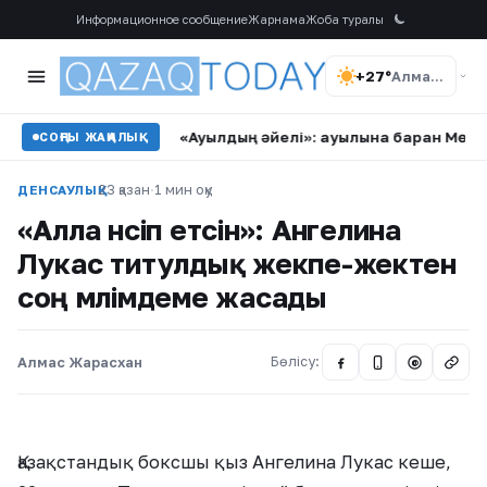
Информационное сообщение
Жарнама
Жоба туралы
+27°
Алматы
м кінәлі?
•
«Ауылдың әйелі»: ауылына барған Мөлдір Мұқан
СОҢҒЫ ЖАҢАЛЫҚ
23 қазан
·
1 мин оқу
ДЕНСАУЛЫҚ
«Алла нәсіп етсін»: Ангелина
Лукас титулдық жекпе-жектен
соң мәлімдеме жасады
Алмас Жарасхан
Бөлісу:
@
Қазақстандық боксшы қыз Ангелина Лукас кеше,