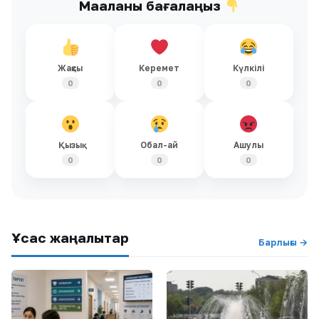
Мақаланы бағалаңыз
Жақсы
Керемет
Күлкілі
0
0
0
Қызық
Обал-ай
Ашулы
0
0
0
Ұқсас жаңалықтар
Барлығы →