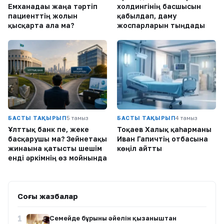
Емханадағы жаңа тәртіп
холдингінің басшысын
пациенттің жолын
қабылдап, даму
қысқарта ала ма?
жоспарларын тыңдады
БАСТЫ ТАҚЫРЫП
5 тамыз
БАСТЫ ТАҚЫРЫП
4 тамыз
Ұлттық банк пе, жеке
Тоқаев Халық қаһарманы
басқарушы ма? Зейнетақы
Иван Гапичтің отбасына
жинағына қатысты шешім
көңіл айтты
енді әркімнің өз мойнында
Соңғы жазбалар
1
Семейде бұрынғы әйелін қызғаныштан