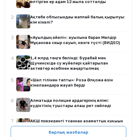
өлтірген ер адам 12 жылға сотталды
2
Ақтөбе облысындағы жаппай балық қырылуы:
кім кінәлі?
3
«Ауылдың әйелі»: ауылына барған Мөлдір
Мұқанова сиыр сауып, көзге түсті (ВИДЕО)
4
1,4 млрд теңге бөлінді: Бурабай мен
Щучинскіде су жүйелері қайтарылған
активтер есебінен жаңартылмақ
5
«Шал тілінен тапты»: Роза Әлқожа өзін
кінәлағандарға жауап берді
6
Алматыда полиция ардагерінің өлімі:
күдіктінің туыстары алғаш рет сөйледі
7
АҚШ президенті туғаннан азаматтық құқығын
шектеуге бағытталған жаңа жарлықтарға қол
қойды
Барлық жазбалар