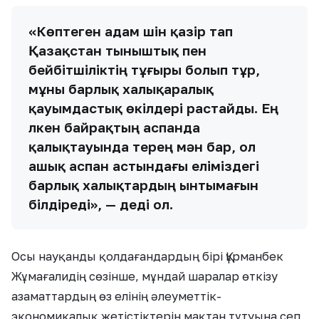
«Көптеген адам үшін қазір тап
Қазақстан тыныштық пен
бейбітшіліктің тұғыры болып тұр,
мұны барлық халықаралық
қауымдастық өкілдері растайды. Ең
үлкен байрақтың аспанда
қалықтауында терең мән бар, ол
ашық аспан астындағы еліміздегі
барлық халықтардың ынтымағын
білдіреді», — деді ол.
Осы науқанды қолдағандардың бірі Құрманбек
Жұмағалидің сөзінше, мұндай шаралар өткізу
азаматтардың өз елінің әлеуметтік-
экономикалық жетістіктерін мақтан тұтуына сеп