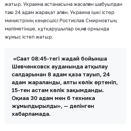
жатыр. Украина астанасына жасалған шабуылдан
тағы 24 адам жарақат алған. Украина ішкі істер
министрінің кеңесшісі Ростислав Смирновтың
мәліметінше, құтқарушылар оқиға орнында
жұмыс істеп жатыр.
«Сағат 08:45-тегі жағдай бойынша
Шевченковск ауданында атқылау
салдарынан 8 адам қаза тауып, 24
адам жараланды, алты көлік өртеніп,
15-тен астам көлік зақымданды.
Оқиғаға 30 адам мен 6 техника
жұмылдырылды», — делінген
хабарламада.