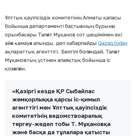
Ұлттық қауіпсіздік комитетінің Алматы қаласы
бойынша департаменті бастығының бұрынғы
орынбасары Талғат Мұқанов сот шешімімен екі
айға қамауға алынды, деп хабарлайды
Qazaq.today
ақпараттық агенттігі. Белгілі болғандай, Талғат
Мұқановтың үстінен алаяқтық бойынша іс
қозғалған.
«Қазіргі кезде ҚР Сыбайлас
жемқорлыққа қарсы іс-қимыл
агенттігі мен Ұлттық қауіпсіздік
комитетінің ведомствоаралық
тергеу-жедел тобы Т. Мұқановқа
және басқа да тұлғаларға қатысты