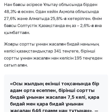
Нан бағасы әсіресе Ұлытау облысында бірден
48,3%-ға өскен. Одан кейін Ақмола облысында
27,6% және Алматыда 25,8%-ға көтерілген. Өнім
бағасы Солтүстік Қазақстанда ең аз – 2,6%-ға ғана
қымбаттаған.
Жоғары сортты ұннан жасалған бидай нанының
келісі қазақстандықтар 341 теңгеге, бірінші
сортты ұннан жасалған нан келісін 195 теңгеден
сатып алған.
«Осы жылдың екінші тоқсанында бір
адам орта есеппен, бірінші сортты
бидай ұнынан жасалған 7,5 келі, қара
бидай мен қара бидай ұнынан
жасалған 646 грамм нан тұтынған», —