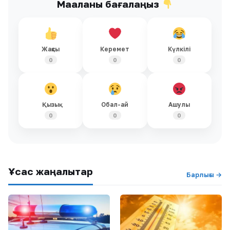
Мақаланы бағалаңыз
Жақсы
Керемет
Күлкілі
0
0
0
Қызық
Обал-ай
Ашулы
0
0
0
Ұқсас жаңалықтар
Барлығы →