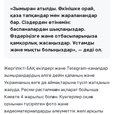
«Зымыран атылды. Өкінішке орай,
қаза тапқандар мен жараланғандар
бар. Сіздерден өтінемін:
баспаналардан шықпаңыздар.
Өздеріңізге және отбасыларыңызға
қамқорлық жасаңыздар. Ұстамды
және мықты болыңыздар», — деді ол.
Жергілікті БАҚ өкілдері және Telegram-каналдар
зымырандардың әліге дейін қаланың және
Украинаның өзге де аймақтарына түсіп жатқанын
жазуда. Ресми расталмаған ақпарат бойынша
Киевте 4 жарылыс болған. Куәгерлер оқиға
орнынан түсірілген фото және
видеоматериалдарды әлеуметтік желі арқылы