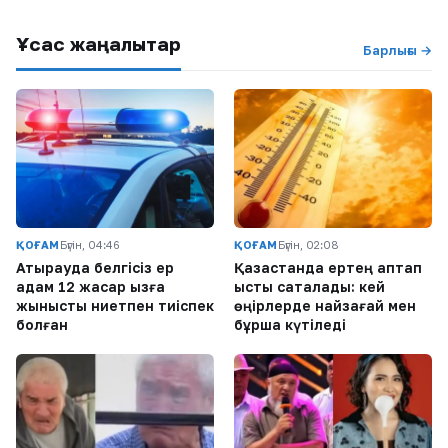
Ұқсас жаңалықтар
Барлығы →
ҚОҒАМ
Бүгін, 04:46
ҚОҒАМ
Бүгін, 02:08
Атырауда белгісіз ер
Қазақстанда ертең аптап
адам 12 жасар қызға
ыстық сақталады: кей
жыныстық ниетпен тиіспек
өңірлерде найзағай мен
болған
бұршақ күтіледі