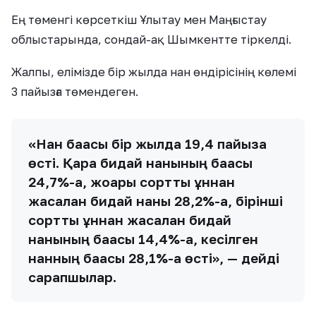
Ең төменгі көрсеткіш Ұлытау мен Маңғыстау
облыстарында, сондай-ақ Шымкентте тіркелді.
Жалпы, елімізде бір жылда нан өндірісінің көлемі
3 пайызға төмендеген.
«Нан бағасы бір жылда 19,4 пайызға
өсті. Қара бидай нанының бағасы
24,7%-ға, жоғарғы сортты ұннан
жасалған бидай наны 28,2%-ға, бірінші
сортты ұннан жасалған бидай
нанының бағасы 14,4%-ға, кесілген
нанның бағасы 28,1%-ға өсті», — дейді
сарапшылар.