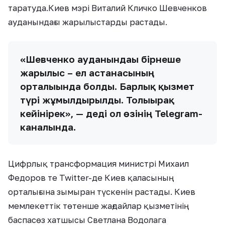
таратуда.Киев мэрі Виталий Кличко Шевченков
ауданындағы жарылыстарды растады.
«Шевченко ауданындағы бірнеше
жарылыс – ел астанасының
орталығында болды. Барлық қызмет
түрі жұмылдырылды. Толығырақ
кейінірек», — деді ол өзінің Telegram-
каналында.
Цифрлық трансформация министрі Михаил
Федоров те Twitter-де Киев қаласының
орталығына зымыран түскенін растады. Киев
мемлекеттік төтенше жағдайлар қызметінің
баспасөз хатшысы Светлана Водолага