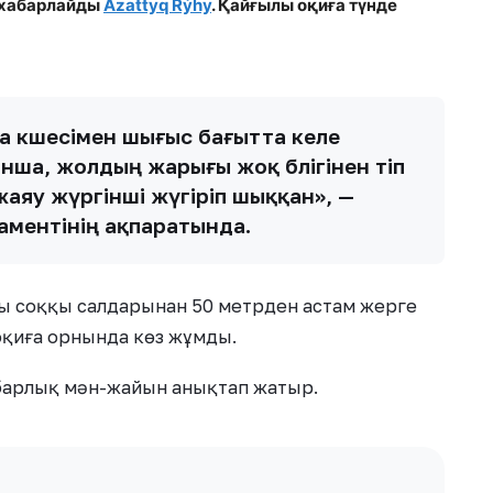
п хабарлайды
Azattyq Rýhy
. Қ
айғылы оқиға түнде
ма көшесімен шығыс бағытта келе
ынша, жолдың жарығы жоқ бөлігінен өтіп
аяу жүргінші жүгіріп шыққан», —
аментінің ақпаратында.
тты соққы салдарынан 50 метрден астам жерге
оқиға орнында көз жұмды.
барлық мән-жайын анықтап жатыр.