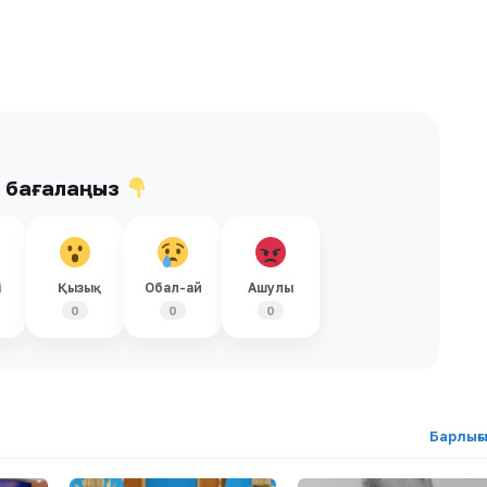
ы бағалаңыз
і
Қызық
Обал-ай
Ашулы
0
0
0
Барлығ