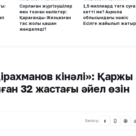
ты:
Сорлаған жүргізушілер
1,5 миллиард теңге суға
мен тозған көліктер:
кетті ме? Ақмола
ап
Қарағанды-Жезқазған
облысындағы нәжіс
тас жолы қашан
Есілге жайылып жатыр
жөнделеді?
ірахманов кінәлі»: Қаржы
ан 32 жастағы әйел өзін
Бөлісу:
@