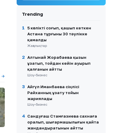
8
«Қорғансыз күндерім
болды»: Дариға Бадықова
жан сырын ақтарды
Trending
9
Павлодарда каналға
шомылуға барған ер адам
1
5 көлікті соғып, қашып кеткен
ажал құшты
Астана тұрғыны 30 тәулікке
қамалды
10
Марқұм Нұрай Серікбайдың
Жаңалықтар
отбасы айыпталушыдан 10
млрд теңге өтемақы талап
2
Алтынай Жорабаева қызын
етті
ұзатып, тойдан кейін ауырып
қалғанын айтты
Шоу-бизнес
ы →
3
Айгүл Иманбаева сіңлісі
Райханның ұзату тойын
жариялады
Шоу-бизнес
4
Сандуғаш Стамғазиева сахнаға
оралып, шығармашылығын қайта
жандандыратынын айтты