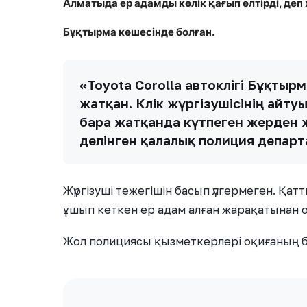
Алматыда ер адамды көлік қағып өлтірді, де
Бұқтырма көшесінде болған.
«Toyota Corolla автокөлігі Бұқтыр
жатқан. Көлік жүргізушісінің айту
бара жатқанда күтпеген жерден ж
делінген қалалық полиция департ
Жүргізуші тежегішін басып үлгермеген. Қа
ұшып кеткен ер адам алған жарақатынан 
Жол полициясы қызметкерлері оқиғаның 