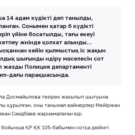
а 14 адам күдікті деп танылды,
анған. Сонымен қатар 6 күдікті
еріп үйіне босатылды, тағы екеуі
кетпеу жөнінде қолхат алынды…
ысқаннан кейін қылмыстық іс жақын
лдық шығынды өндіру мәселесін сот
деп жазды Полиция департаменті
am-дағы парақшасында.
ила Досмайылова тезірек жазылып шығуына
жылы құрылған, оны танымал вайнерлер Мейіржан
жан Саидбаев жарнамалаған еді.
 бойынша ҚР ҚК 105-бабымен сотқа дейінгі