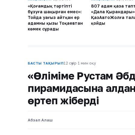
«Қоғамдық тәртіпті
807 адам қаза тап
бұзуға шақырған емес»:
«Дала Қырандары»
Тойда уағыз айтқан ер
ҚазАвтоЖолға тал
адамның қызы Тоқаевтан
қойды
көмек сұрады
12 сәуір
·
1 мин оқу
БАСТЫ ТАҚЫРЫП
«Өліміме Рустам Әбд
пирамидасына алданғ
өртеп жіберді
Абзал Алаш