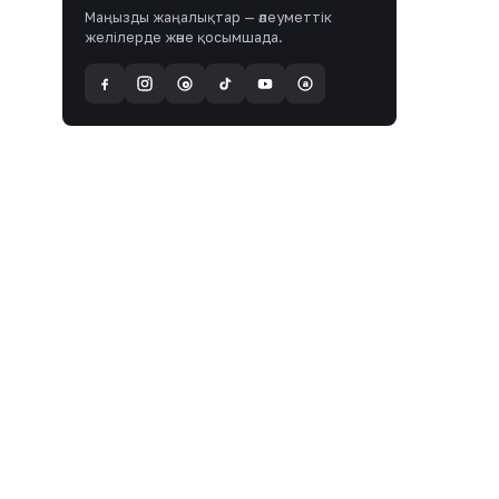
Маңызды жаңалықтар — әлеуметтік
желілерде және қосымшада.
a
@