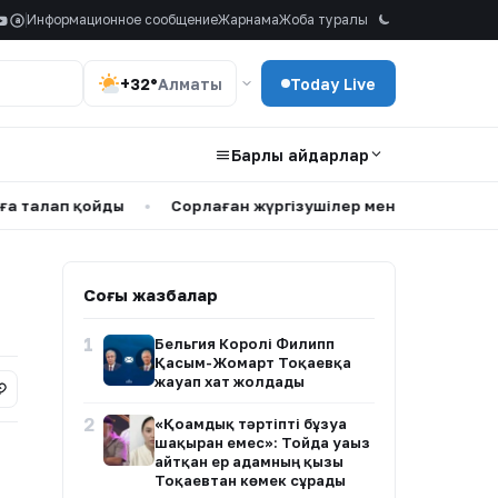
Информационное сообщение
Жарнама
Жоба туралы
a
+32°
Алматы
Today Live
Барлық айдарлар
 қойды
•
Сорлаған жүргізушілер мен тозған көліктер: Қа
Соңғы жазбалар
1
Бельгия Королі Филипп
Қасым-Жомарт Тоқаевқа
жауап хат жолдады
2
«Қоғамдық тәртіпті бұзуға
шақырған емес»: Тойда уағыз
айтқан ер адамның қызы
Тоқаевтан көмек сұрады