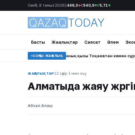
Сенбі, 8 тамыз 2026
$
468,0
↓
€
540,9
↑
₽
5,71
↑
Басты
Жаңалықтар
Саясат
Әлем
Эко
а уағыз айтқан ер адамның қызы Тоқаевтан көмек сұрады
•
СОҢҒЫ ЖАҢАЛЫҚ
12 сәуір
·
1 мин оқу
ЖАҢАЛЫҚТАР
Алматыда жаяу жүргін
Абзал Алаш