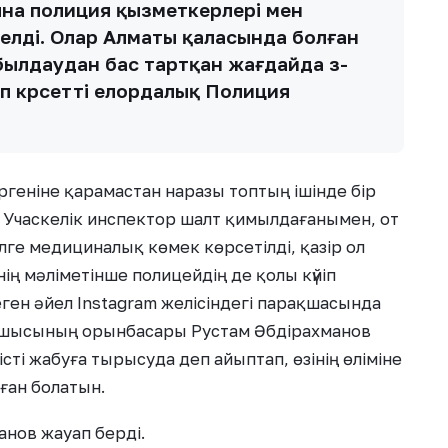
нына полиция қызметкерлері мен
 келді. Олар Алматы қаласында болған
ылдаудан бас тартқан жағдайда өз-
деп көрсетті елордалық Полиция
ргеніне қарамастан наразы топтың ішінде бір
н. Учаскелік инспектор шалт қимылдағанымен, от
йелге медициналық көмек көрсетілді, қазір ол
ң мәліметінше полицейдің де қолы күйіп
ген әйел Instagram желісіндегі парақшасында
сшысының орынбасары Рустам Әбдірахманов
сті жабуға тырысуда деп айыптап, өзінің өліміне
ған болатын.
анов жауап берді.