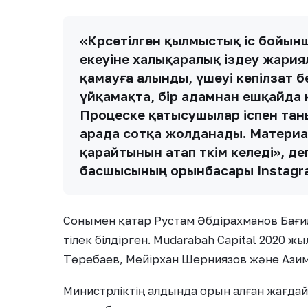
«Көрсетілген қылмыстық іс бойынш
екеуіне халықаралық іздеу жариял
қамауға алынды, үшеуі кепілзат б
үйқамақта, бір адамнан ешқайда 
Процеске қатысушылар іспен тан
арада сотқа жолданады. Материа
қарайтынын атап өткім келеді», 
басшысының орынбасары Instagr
Сонымен қатар Рустам Әбдірахманов Бағ
тілек білдірген. Mudarabah Capital 2020 
Төребаев, Мейірхан Шерниязов және Азим
Министрліктің алдында орын алған жағдай