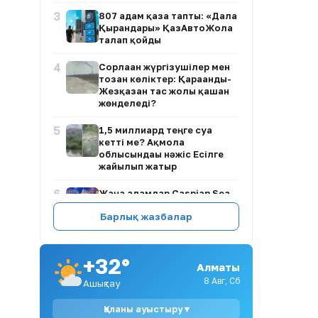
3
807 адам қаза тапты: «Дала
Қырандары» ҚазАвтоЖолға
талап қойды
4
Сорлаған жүргізушілер мен
тозған көліктер: Қарағанды-
Жезқазған тас жолы қашан
жөнделеді?
5
1,5 миллиард теңге суға
кетті ме? Ақмола
облысындағы нәжіс Есілге
жайылып жатыр
6
Жаңа адамдар Caspian Sea
Action Week 2026
Барлық жазбалар
халықаралық экология
апталығына қатысты
7
«Ақ періштем, мәңгі
+32°
Алматы
сағынышым»: Әнші Наркенже
Серікбаева әсерлі жазба
8 Авг, Сб
Ашықтау
жариялады
Қаланы ауыстыру ▾