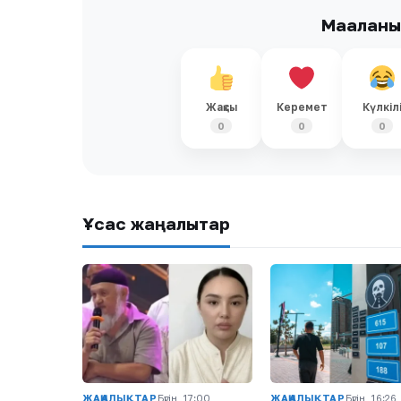
Мақалан
Жақсы
Керемет
Күлкіл
0
0
0
Ұқсас жаңалықтар
ЖАҢАЛЫҚТАР
Бүгін, 17:00
ЖАҢАЛЫҚТАР
Бүгін, 16:26