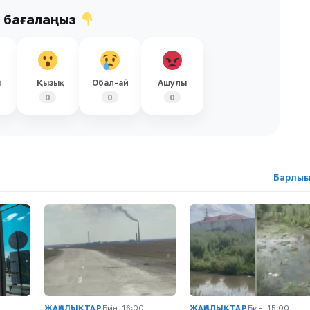
ы бағалаңыз
і
Қызық
Обал-ай
Ашулы
0
0
0
Барлығ
ЖАҢАЛЫҚТАР
Бүгін, 16:00
ЖАҢАЛЫҚТАР
Бүгін, 15:00