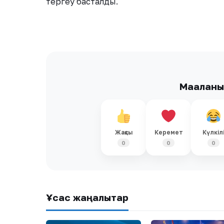
тергеу басталды.
Мақалан
Жақсы
Керемет
Күлкіл
0
0
0
Ұқсас жаңалықтар