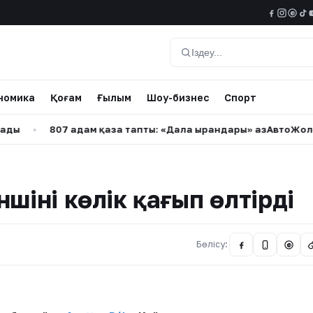
@
Іздеу
номика
Қоғам
Ғылым
Шоу-бизнес
Спорт
807 адам қаза тапты: «Дала Қырандары» ҚазАвтоЖолға талап
шіні көлік қағып өлтірді
Бөлісу:
@