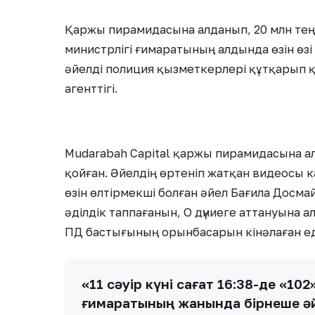
Қаржы пирамидасына алданып, 20 млн теңг
министрлігі ғимаратының алдында өзін өзі 
әйелді полиция қызметкерлері құтқарып 
агенттігі.
Mudarabah Capital қаржы пирамидасына ал
қойған. Әйелдің өртеніп жатқан видеосы 
өзін өлтірмекші болған әйел Бағила Досма
әділдік таппағанын, О дүниеге аттануына
ПД бастығының орынбасарын кінәлаған ед
«11 сәуір күні сағат 16:38-де «102
ғимаратының жанында бірнеше әйел