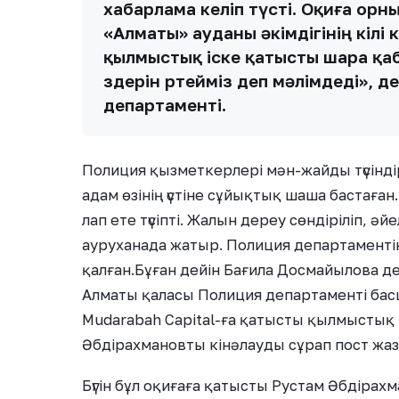
хабарлама келіп түсті. Оқиға ор
«Алматы» ауданы әкімдігінің өкілі
қылмыстық іске қатысты шара қаб
өздерін өртейміз деп мәлімдеді», 
департаменті.
Полиция қызметкерлері мән-жайды түсінді
адам өзінің үстіне сұйықтық шаша бастаға
лап ете түсіпті. Жалын дереу сөндіріліп, ә
ауруханада жатыр. Полиция департаментіні
қалған.Бұған дейін Бағила Досмайылова де
Алматы қаласы Полиция департаменті ба
Mudarabah Capital-ға қатысты қылмыстық і
Әбдірахмановты кінәлауды сұрап пост жаз
Бүгін бұл оқиғаға қатысты Рустам Әбдірахм