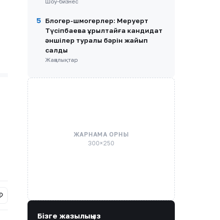
Шоу-бизнес
5
Блогер-шмогерлер: Меруерт
Түсіпбаева Құрылтайға кандидат
әншілер туралы бәрін жайып
салды
Жаңалықтар
ЖАРНАМА ОРНЫ
300×250
Бізге жазылыңыз