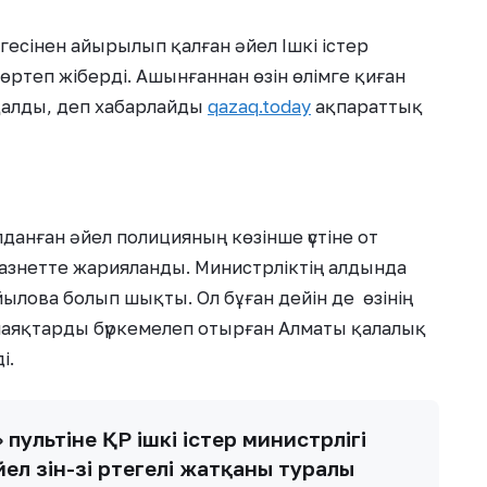
есінен айырылып қалған әйел Ішкі істер
өртеп жіберді. Ашынғаннан өзін өлімге қиған
қалды, деп хабарлайды
qazaq.today
ақпараттық
данған әйел полицияның көзінше үстіне от
казнетте жарияланды. Министрліктің алдында
йылова болып шықты. Ол бұған дейін де өзінің
 алаяқтарды бүркемелеп отырған Алматы қалалық
і.
» пультіне ҚР ішкі істер министрлігі
 өзін-өзі өртегелі жатқаны туралы