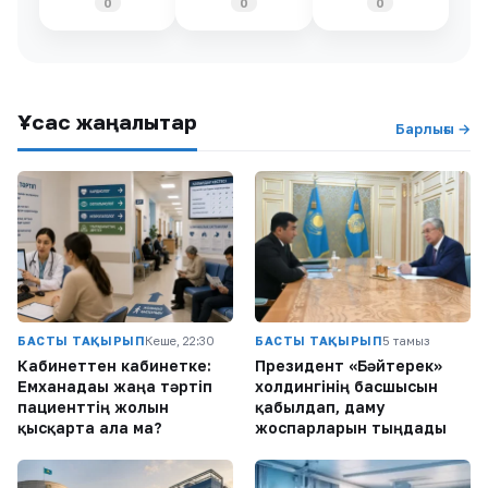
0
0
0
Ұқсас жаңалықтар
Барлығы →
БАСТЫ ТАҚЫРЫП
Кеше, 22:30
БАСТЫ ТАҚЫРЫП
5 тамыз
Кабинеттен кабинетке:
Президент «Бәйтерек»
Емханадағы жаңа тәртіп
холдингінің басшысын
пациенттің жолын
қабылдап, даму
қысқарта ала ма?
жоспарларын тыңдады