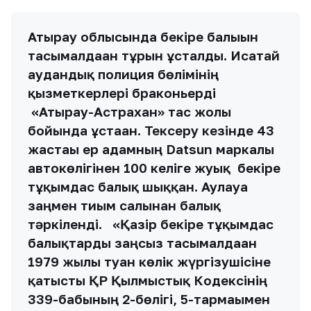
Атырау облысында бекіре балығын
тасымалдаған тұрғын ұсталды. Исатай
аудандық полиция бөлімінің
қызметкерлері браконьерді
«Атырау-Астрахан» тас жолы
бойында ұстаған. Тексеру кезінде 43
жастағы ер адамның Datsun маркалы
автокөлігінен​ 100 келіге жуық ​ бекіре
тұқымдас балық шыққан. Аулауға
заңмен тиым салынған балық
тәркіленді.
​«Қазір бекіре тұқымдас
балықтарды заңсыз тасымалдаған
1979 жылы туған көлік жүргізушісіне
қатысты ҚР Қылмыстық Кодексінің
339-бабының 2-бөлігі, 5-тармағымен