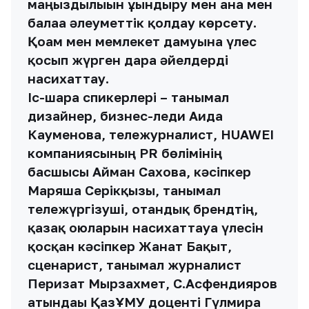
маңыздылығын ұғындыру мен ана мен
балаға әлеуметтік қолдау көрсету.
Қоғам мен мемлекет дамуына үлес
қосып жүрген дара әйелдерді
насихаттау.
Іс-шара спикерлері – танымал
дизайнер, бизнес-леди Аида
Кауменова, тележурналист, HUAWEI
компаниясының PR бөлімінің
басшысы Айман Сахова, кәсіпкер
Маряша Серікқызы, танымал
тележүргізуші, отандық брендтің,
қазақ оюларын насихаттауға үлесін
қосқан кәсіпкер Жанат Бақыт,
сценарист, танымал журналист
Перизат Мырзахмет, С.Асфендияров
атындағы ҚазҰМУ доценті Гүлмира