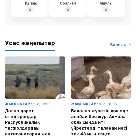
Қызық
Обал-ай
Ашулы
0
0
0
Ұқсас жаңалықтар
Барлығы →
ЖАҢАЛЫҚТАР
Кеше, 18:06
ЖАҢАЛЫҚТАР
Кеше, 18:05
Далаға дәрет
Балалар жүретін көшеде
сындырғандар:
алабай бос жүр: Ақмола
Республикалық
облысында иті
тасжолдардағы
үйректерді таланған иесі
антисанитария жаға
тек 43 мың теңге