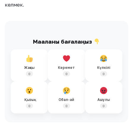
келмек.
Мақаланы бағалаңыз
Жақсы
Керемет
Күлкілі
0
0
0
Қызық
Обал-ай
Ашулы
0
0
0