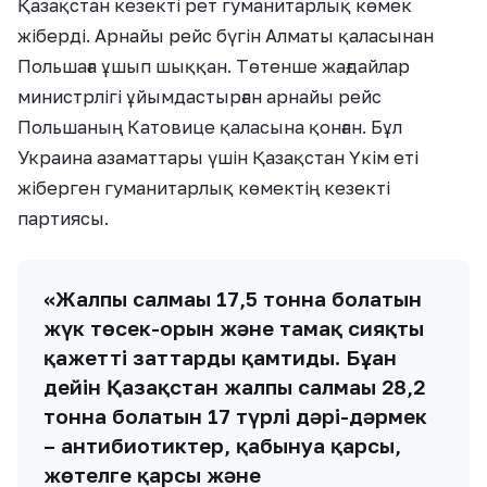
Қазақстан кезекті рет гуманитарлық көмек
жіберді. Арнайы рейс бүгін Алматы қаласынан
Польшаға ұшып шыққан. Төтенше жағдайлар
министрлігі ұйымдастырған арнайы рейс
Польшаның Катовице қаласына қонған. Бұл
Украина азаматтары үшін Қазақстан Үкім еті
жіберген гуманитарлық көмектің кезекті
партиясы.
«Жалпы салмағы 17,5 тонна болатын
жүк төсек-орын және тамақ сияқты
қажетті заттарды қамтиды. Бұған
дейін Қазақстан жалпы салмағы 28,2
тонна болатын 17 түрлі дәрі-дәрмек
– антибиотиктер, қабынуға қарсы,
жөтелге қарсы және