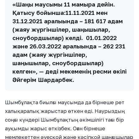
«Шаңғы маусымы 11 мамырға дейін.
Қатысу бойынша:11.11.2021 мен
31.12.2021 аралығында – 181 617 адам
(жаяу жүргіншілер, шаңғышылар,
сноубордшылар) келді. 01.01.2022
және 26.03.2022 аралығында – 262 231
адам (жаяу жүргіншілер,
шаңғышылар, сноубордшылар)
келген», — деді мекеменің ресми өкілі
Әйгерім Шардарбек.
Шымбұлақта биылғы маусымда да бірнеше рет
халықаралық жарыстар өткен еді. Наурыздың
соңғы күндері Шымбұлақтың әкімшілігі тағы бір
ауқымды жарыс өткізбек. Оған бірнеше
мемлекеттен әуесқой және кәсіпқой шаңғышылар