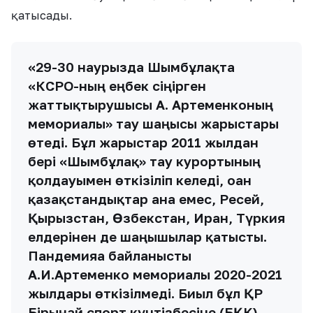
қатысады.
«29-30 наурызда Шымбұлақта
«КСРО-ның еңбек сіңірген
жаттықтырушысы А. Артеменконың
мемориалы» тау шаңғысы жарыстары
өтеді. Бұл жарыстар 2011 жылдан
бері «Шымбұлақ» тау курортының
қолдауымен өткізіліп келеді, оған
қазақстандықтар ғана емес, Ресей,
Қырғызстан, Өзбекстан, Иран, Түркия
елдерінен де шаңғышылар қатысты.
Пандемияға байланысты
А.И.Артеменко мемориалы 2020-2021
жылдары өткізілмеді. Биыл бұл ҚР
Бірыңғай спорт күнтізбесіне (БҚК)