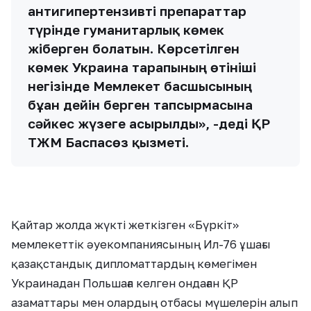
антигипертензивті препараттар
түрінде гуманитарлық көмек
жіберген болатын. Көрсетілген
көмек Украина тарапының өтініші
негізінде Мемлекет басшысының
бұған дейін берген тапсырмасына
сәйкес жүзеге асырылды», -деді ҚР
ТЖМ Баспасөз қызметі.
Қайтар жолда жүкті жеткізген «Бүркіт»
мемлекеттік әуекомпаниясының Ил-76 ұшағы
қазақстандық дипломаттардың көмегімен
Украинадан Польшаға келген ондаған ҚР
азаматтары мен олардың отбасы мүшелерін алып