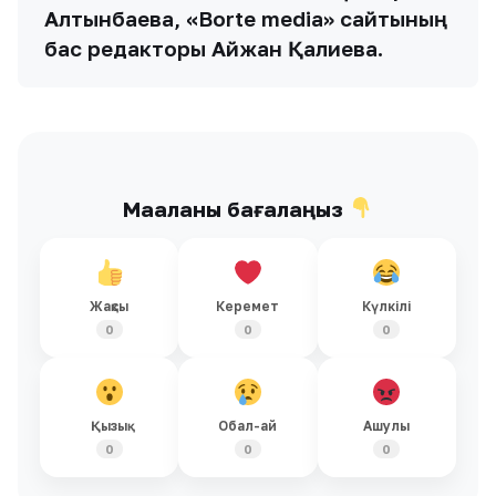
Алтынбаева, «Borte media» сайтының
бас редакторы Айжан Қалиева.
Мақаланы бағалаңыз
Жақсы
Керемет
Күлкілі
0
0
0
Қызық
Обал-ай
Ашулы
0
0
0