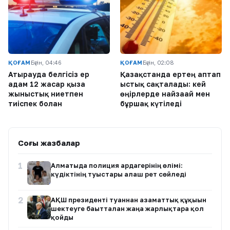
ҚОҒАМ
Бүгін, 04:46
ҚОҒАМ
Бүгін, 02:08
Атырауда белгісіз ер
Қазақстанда ертең аптап
адам 12 жасар қызға
ыстық сақталады: кей
жыныстық ниетпен
өңірлерде найзағай мен
тиіспек болған
бұршақ күтіледі
Соңғы жазбалар
1
Алматыда полиция ардагерінің өлімі:
күдіктінің туыстары алғаш рет сөйледі
2
АҚШ президенті туғаннан азаматтық құқығын
шектеуге бағытталған жаңа жарлықтарға қол
қойды