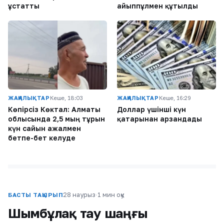
ұстатты
айыппұлмен құтылды
ЖАҢАЛЫҚТАР
Кеше, 18:03
ЖАҢАЛЫҚТАР
Кеше, 16:29
Көпірсіз Көктaл: Алматы
Доллар үшінші күн
облысында 2,5 мың тұрғын
қатарынан арзандады
күн сайын ажалмен
бетпе-бет келуде
28 наурыз
·
1 мин оқу
БАСТЫ ТАҚЫРЫП
Шымбұлақ тау шаңғы