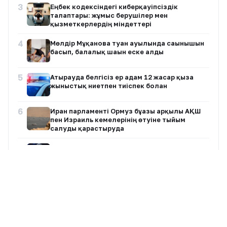
3
Еңбек кодексіндегі киберқауіпсіздік
талаптары: жұмыс берушілер мен
қызметкерлердің міндеттері
4
Мөлдір Мұқанова туған ауылында сағынышын
басып, балалық шағын еске алды
5
Атырауда белгісіз ер адам 12 жасар қызға
жыныстық ниетпен тиіспек болған
6
Иран парламенті Ормуз бұғазы арқылы АҚШ
пен Израиль кемелерінің өтуіне тыйым
салуды қарастыруда
7
Димаш Құдайберген DiMENSIONS атты жаңа
әлемдік тур бастайды
Барлық жазбалар
8
Қазақстанда ертең аптап ыстық сақталады:
кей өңірлерде найзағай мен бұршақ күтіледі
+24°
Алматы
9
Димаш Құдайберген қарындасының тойында
7 Авг, Пт
Ашық
ән айтып, желіде пікірталас тудырды