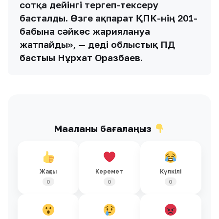
сотқа дейінгі тергеп-тексеру
басталды. Өзге ақпарат ҚПК-нің 201-
бабына сәйкес жариялануға
жатпайды», — деді облыстық ПД
бастығы Нұрхат Оразбаев.
Мақаланы бағалаңыз
Жақсы
Керемет
Күлкілі
0
0
0