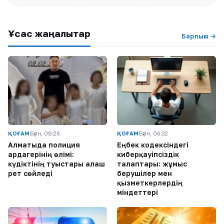
Ұқсас жаңалықтар
Барлығы →
ҚОҒАМ
Бүгін, 08:26
ҚОҒАМ
Бүгін, 06:32
Алматыда полиция
Еңбек кодексіндегі
ардагерінің өлімі:
киберқауіпсіздік
күдіктінің туыстары алғаш
талаптары: жұмыс
рет сөйледі
берушілер мен
қызметкерлердің
міндеттері