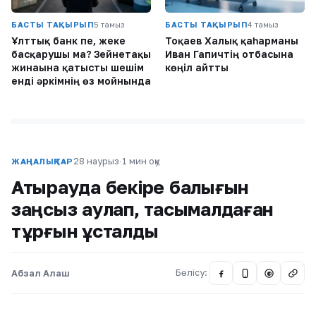
БАСТЫ ТАҚЫРЫП
5 тамыз
БАСТЫ ТАҚЫРЫП
4 тамыз
Ұлттық банк пе, жеке
Тоқаев Халық қаһарманы
басқарушы ма? Зейнетақы
Иван Гапичтің отбасына
жинағына қатысты шешім
көңіл айтты
енді әркімнің өз мойнында
28 наурыз
·
1 мин оқу
ЖАҢАЛЫҚТАР
Атырауда бекіре балығын
заңсыз аулап, тасымалдаған
тұрғын ұсталды
Абзал Алаш
Бөлісу:
@