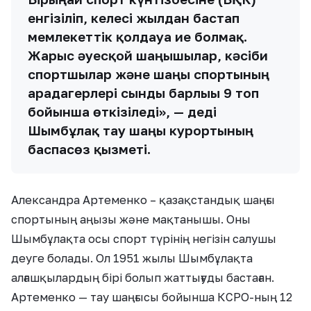
енгізіліп, келесі жылдан бастап
мемлекеттік қолдауға ие болмақ.
Жарыс әуесқой шаңғышылар, кәсіби
спортшылар және шаңғы спортының
арадагерлері сынды барлығы 9 топ
бойынша өткізіледі», — деді
Шымбұлақ тау шаңғы курортының
баспасөз қызметі.
Александра Артеменко – қазақстандық шаңғы
спортының аңызы және мақтанышы. Оны
Шымбұлақта осы спорт түрінің негізін салушы
деуге болады. Ол 1951 жылы Шымбұлақта
алғашқылардың бірі болып жаттығуды бастаған.
Артеменко — тау шаңғысы бойынша КСРО-ның 12