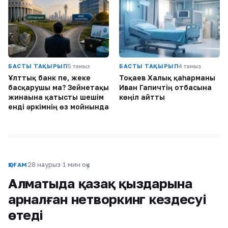
БАСТЫ ТАҚЫРЫП
5 тамыз
БАСТЫ ТАҚЫРЫП
4 тамыз
Ұлттық банк пе, жеке
Тоқаев Халық қаһарманы
басқарушы ма? Зейнетақы
Иван Гапичтің отбасына
жинағына қатысты шешім
көңіл айтты
енді әркімнің өз мойнында
28 наурыз
·
1 мин оқу
ҚОҒАМ
Алматыда қазақ қыздарына
арналған нетворкинг кездесуі
өтеді