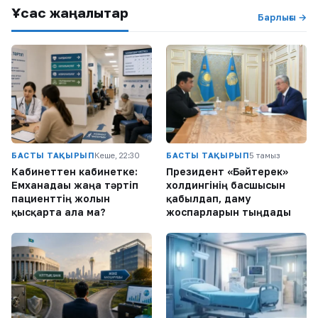
Ұқсас жаңалықтар
Барлығы →
БАСТЫ ТАҚЫРЫП
Кеше, 22:30
БАСТЫ ТАҚЫРЫП
5 тамыз
Кабинеттен кабинетке:
Президент «Бәйтерек»
Емханадағы жаңа тәртіп
холдингінің басшысын
пациенттің жолын
қабылдап, даму
қысқарта ала ма?
жоспарларын тыңдады