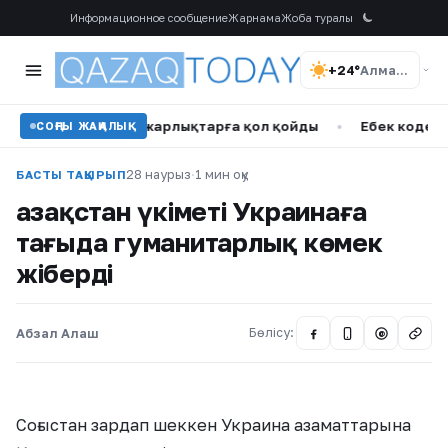
Информационное сообщение
Жарнама
Жоба туралы
+24°
Алматы
ған жаңа жарлықтарға қол қойды
•
Еңбек кодексіндегі киб
СОҢҒЫ ЖАҢАЛЫҚ
28 наурыз
·
1 мин оқу
БАСТЫ ТАҚЫРЫП
Қазақстан үкіметі Украинаға
тағыда гуманитарлық көмек
жіберді
Абзал Алаш
Бөлісу:
@
Соғыстан зардап шеккен Украина азаматтарына