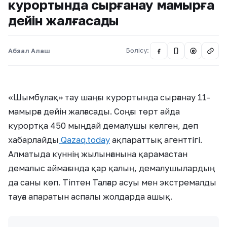
курортында сырғанау мамырға
дейін жалғасады
Абзал Алаш
Бөлісу:
@
«Шымбұлақ» тау шаңғы курортында сырғанау 11-
мамырға дейін жалғасады. Соңғы төрт айда
курортқа 450 мыңдай демалушы келген, деп
хабарлайды
Qazaq.today
ақпараттық агенттігі.
Алматыда күннің жылынғанына қарамастан
демалыс аймағында қар қалың, демалушылардың
да саны көп. Тіптен Талғар асуы мен экстремалды
тауға апаратын аспалы жолдарда ашық.