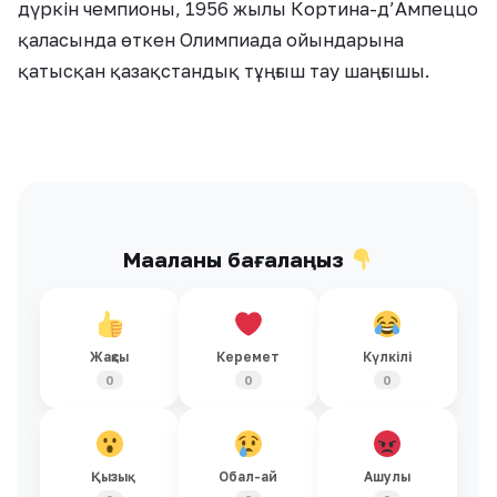
дүркін чемпионы, 1956 жылы Кортина-д’Ампеццо
қаласында өткен Олимпиада ойындарына
қатысқан қазақстандық тұңғыш тау шаңғышы.
Мақаланы бағалаңыз
Жақсы
Керемет
Күлкілі
0
0
0
Қызық
Обал-ай
Ашулы