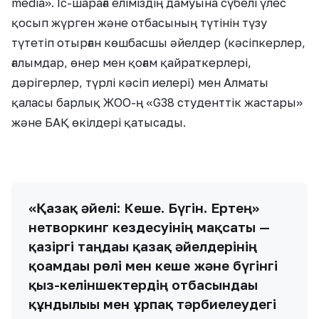
media». Іс-шараға еліміздің дамуына сүбелі үлес
қосып жүрген және отбасының түтінін түзу
түтетіп отырған көшбасшы әйелдер (кәсіпкерлер,
ғалымдар, өнер мен қоғам қайраткерлері,
дәрігерлер, түрлі кәсіп иелері) мен Алматы
қаласы барлық ЖОО-ң «G38 студенттік жастары»
және БАҚ өкілдері қатысады.
«Қазақ әйелі: Кеше. Бүгін. Ертең»
нетворкинг кездесуінің мақсаты —
қазіргі таңдағы қазақ әйелдерінің
қоғамдағы рөлі мен кеше және бүгінгі
қыз-келіншектердің отбасындағы
құндылығы мен ұрпақ тәрбиелеудегі