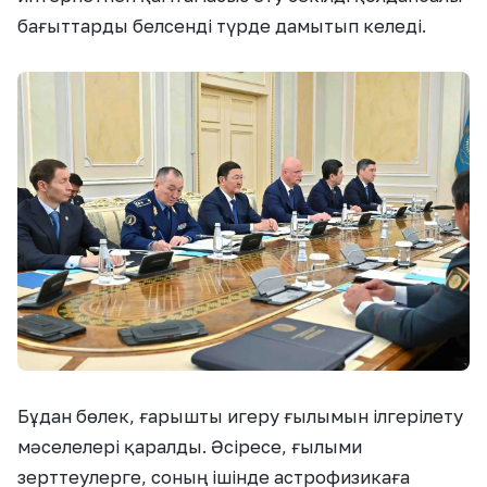
бағыттарды белсенді түрде дамытып келеді.
Бұдан бөлек, ғарышты игеру ғылымын ілгерілету
мәселелері қаралды. Әсіресе, ғылыми
зерттеулерге, соның ішінде астрофизикаға