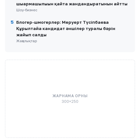
шығармашылығын қайта жандандыратынын айтты
Шоу-бизнес
5
Блогер-шмогерлер: Меруерт Түсіпбаева
Құрылтайға кандидат әншілер туралы бәрін
жайып салды
Жаңалықтар
ЖАРНАМА ОРНЫ
300×250