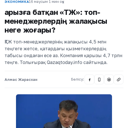
16 маусым
·
1 мин оқу
ЭКОНОМИКА
Қарызға батқан «ҚТЖ»: топ-
менеджерлердің жалақысы
неге жоғары?
ҚТЖ топ-менеджерлерінің жалақысы 4,5 млн
теңгеге жетсе, қатардағы қызметкерлердің
табысы ондаған есе аз. Компания қарызы 4,7 трлн
теңге. Толығырақ Qazaqtoday.info сайтында.
Алмас Жарасхан
Бөлісу:
@