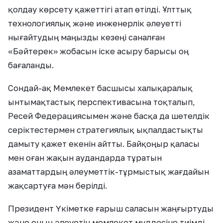
қолдау көрсету қажеттігі атап өтілді. Ұлттық
технологиялық және инженерлік әлеуетті
нығайтудың маңызды кезеңі саналған
«Бәйтерек» жобасын іске асыру барысы оң
бағаланды.
Сондай-ақ Мемлекет басшысы халықаралық
ынтымақтастық перспективасына тоқталып,
Ресей Федерациясымен және басқа да шетелдік
серіктестермен стратегиялық ықпалдастықты
дамыту қажет екенін айтты. Байқоңыр қаласы
мен оған жақын аудандарда тұратын
азаматтардың әлеуметтік-тұрмыстық жағдайын
жақсартуға мән берілді.
Президент Үкіметке ғарыш саласын жаңғыртуды
және оның әлеуетін мемлекет мүддесіне тиімді