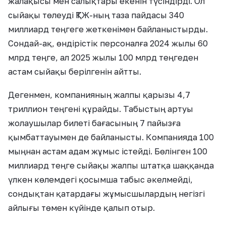
жалақысы мен салықтары екенін түсіндірді. Ол
сыйақы төлеуді ҚТЖ-ның таза пайдасы 340
миллиард теңгеге жеткенімен байланыстырды.
Сондай-ақ, өндірістік персоналға 2024 жылы 60
млрд теңге, ал 2025 жылы 100 млрд теңгеден
астам сыйақы берілгенін айтты.
Дегенмен, компанияның жалпы қарызы 4,7
триллион теңгені құрайды. Табыстың артуы
жолаушылар билеті бағасының 7 пайызға
қымбаттауымен де байланысты. Компанияда 100
мыңнан астам адам жұмыс істейді. Бөлінген 100
миллиард теңге сыйақы жалпы штатқа шаққанда
үлкен көлемдегі қосымша табыс әкелмейді,
сондықтан қатардағы жұмысшылардың негізгі
айлығы төмен күйінде қалып отыр.