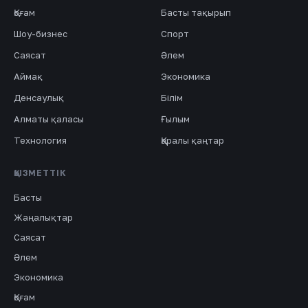
Қоғам
Басты тақырып
Шоу-бизнес
Спорт
Саясат
Әлем
Аймақ
Экономика
Денсаулық
Білім
Алматы қаласы
Ғылым
Технология
Қаралы қаңтар
ҚЫЗМЕТТІК
Басты
Жаңалықтар
Саясат
Әлем
Экономика
Қоғам