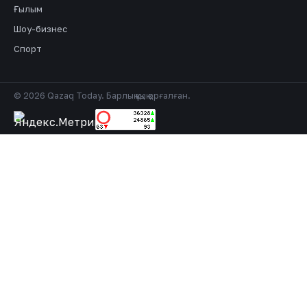
Ғылым
Шоу-бизнес
Спорт
© 2026 Qazaq Today. Барлық құқық қорғалған.