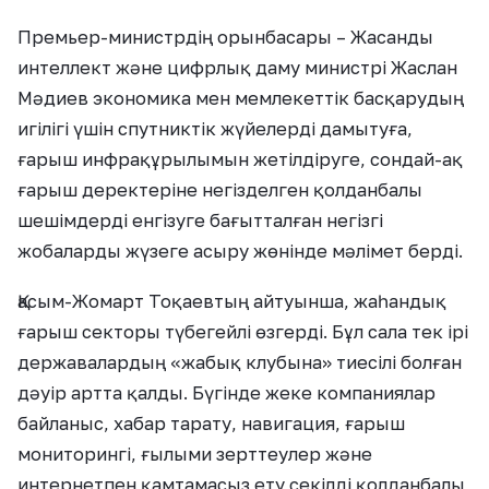
Премьер-министрдің орынбасары – Жасанды
интеллект және цифрлық даму министрі Жаслан
Мәдиев экономика мен мемлекеттік басқарудың
игілігі үшін спутниктік жүйелерді дамытуға,
ғарыш инфрақұрылымын жетілдіруге, сондай-ақ
ғарыш деректеріне негізделген қолданбалы
шешімдерді енгізуге бағытталған негізгі
жобаларды жүзеге асыру жөнінде мәлімет берді.
Қасым-Жомарт Тоқаевтың айтуынша, жаһандық
ғарыш секторы түбегейлі өзгерді. Бұл сала тек ірі
державалардың «жабық клубына» тиесілі болған
дәуір артта қалды. Бүгінде жеке компаниялар
байланыс, хабар тарату, навигация, ғарыш
мониторингі, ғылыми зерттеулер және
интернетпен қамтамасыз ету секілді қолданбалы