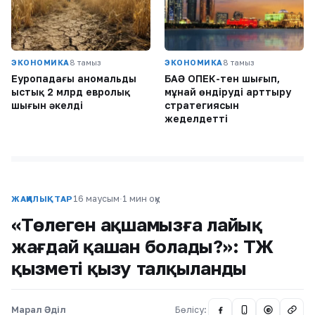
ЭКОНОМИКА
8 тамыз
ЭКОНОМИКА
8 тамыз
Еуропадағы аномальды
БАӘ ОПЕК-тен шығып,
ыстық 2 млрд евролық
мұнай өндіруді арттыру
шығын әкелді
стратегиясын
жеделдетті
16 маусым
·
1 мин оқу
ЖАҢАЛЫҚТАР
«Төлеген ақшамызға лайық
жағдай қашан болады?»: ҚТЖ
қызметі қызу талқыланды
Марал Әділ
Бөлісу:
@