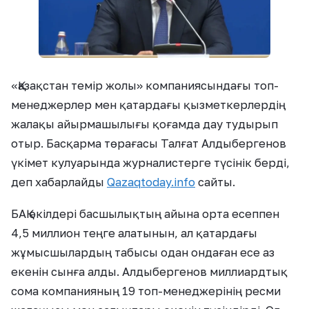
«Қазақстан темір жолы» компаниясындағы топ-
менеджерлер мен қатардағы қызметкерлердің
жалақы айырмашылығы қоғамда дау тудырып
отыр. Басқарма төрағасы Талғат Алдыбергенов
үкімет кулуарында журналистерге түсінік берді,
деп хабарлайды
Qazaqtoday.info
сайты.
БАҚ өкілдері басшылықтың айына орта есеппен
4,5 миллион теңге алатынын, ал қатардағы
жұмысшылардың табысы одан ондаған есе аз
екенін сынға алды. Алдыбергенов миллиардтық
сома компанияның 19 топ-менеджерінің ресми