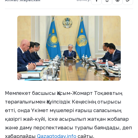
Мемлекет басшысы Қасым-Жомарт Тоқаевтың
төрағалығымен Қауіпсіздік Кеңесінің отырысы
өтті, онда Үкімет мүшелері ғарыш саласының
қазіргі жай-күйі, іске асырылып жатқан жобалар
және даму перспективасы туралы баяндады, деп
хабарлайды
Qazaqtoday.info
сайты.