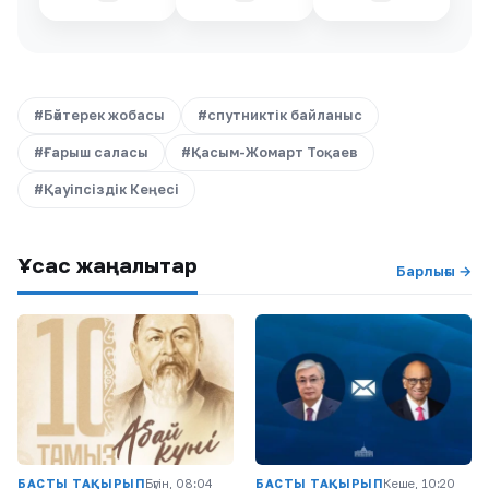
#Бәйтерек жобасы
#спутниктік байланыс
#Ғарыш саласы
#Қасым-Жомарт Тоқаев
#Қауіпсіздік Кеңесі
Ұқсас жаңалықтар
Барлығы →
БАСТЫ ТАҚЫРЫП
Бүгін, 08:04
БАСТЫ ТАҚЫРЫП
Кеше, 10:20