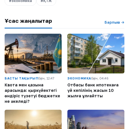
#экономика
#ҚТЖ
Ұқсас жаңалықтар
Барлығы →
БАСТЫ ТАҚЫРЫП
Бүгін, 12:47
ЭКОНОМИКА
Бүгін, 04:46
Квота мен қазына
Отбасы банк ипотекаға
арасында: қыркүйектегі
үй кепілінің жасын 10
өндіріс түзетуі бюджетке
жылға ұлғайтты
не әкеледі?