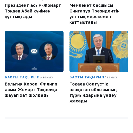
Президент Қасым-Жомарт
Мемлекет басшысы
Тоқаев Абай күнімен
Сингапур Президентін
құттықтады
ұлттық мерекемен
құттықтады
БАСТЫ ТАҚЫРЫП
8 тамыз
БАСТЫ ТАҚЫРЫП
7 тамыз
Бельгия Королі Филипп
Тоқаев Солтүстік
Қасым-Жомарт Тоқаевқа
Қазақстан облысының
жауап хат жолдады
тұрғындарына үндеу
жасады