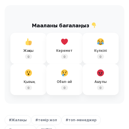
Мақаланы бағалаңыз
Жақсы
Керемет
Күлкілі
0
0
0
Қызық
Обал-ай
Ашулы
0
0
0
#Жалақы
#темір жол
#топ-менеджер