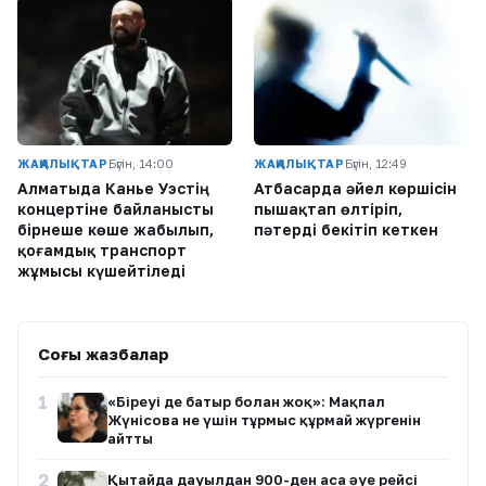
ЖАҢАЛЫҚТАР
Бүгін, 14:00
ЖАҢАЛЫҚТАР
Бүгін, 12:49
Алматыда Канье Уэстің
Атбасарда әйел көршісін
концертіне байланысты
пышақтап өлтіріп,
бірнеше көше жабылып,
пәтерді бекітіп кеткен
қоғамдық транспорт
жұмысы күшейтіледі
Соңғы жазбалар
1
«Біреуі де батыр болған жоқ»: Мақпал
Жүнісова не үшін тұрмыс құрмай жүргенін
айтты
2
Қытайда дауылдан 900-ден аса әуе рейсі