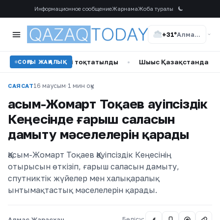
Информационное сообщение
Жарнама
Жоба туралы
+31°
Алматы
әуе рейсі тоқтатылды
•
Шығыс Қазақстанда жол қызметкер
СОҢҒЫ ЖАҢАЛЫҚ
16 маусым
·
1 мин оқу
САЯСАТ
Қасым-Жомарт Тоқаев Қауіпсіздік
Кеңесінде ғарыш саласын
дамыту мәселелерін қарады
Қасым-Жомарт Тоқаев Қауіпсіздік Кеңесінің
отырысын өткізіп, ғарыш саласын дамыту,
спутниктік жүйелер мен халықаралық
ынтымақтастық мәселелерін қарады.
Алмас Жарасхан
Бөлісу:
@