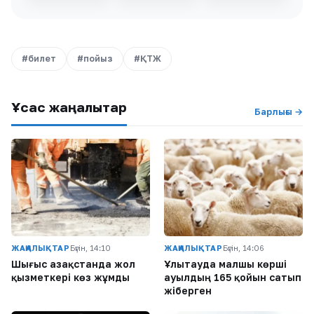
#билет
#пойыз
#ҚТЖ
Ұқсас жаңалықтар
Барлығы →
ЖАҢАЛЫҚТАР
Бүгін, 14:10
ЖАҢАЛЫҚТАР
Бүгін, 14:06
Шығыс Қазақстанда жол
Ұлытауда малшы көрші
қызметкері көз жұмды
ауылдың 165 қойын сатып
жіберген