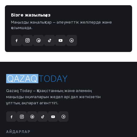
Бізге жазылыңыз
Маңызды жаңалықтар — әлеуметтік желілерде және
қосымшада.
a
@
Qazaq Today — Қазақстанның және әлемнің
маңызды оқиғаларын жедел әрі дәл жеткізетін
ұлттық ақпарат агенттігі.
a
@
АЙДАРЛАР