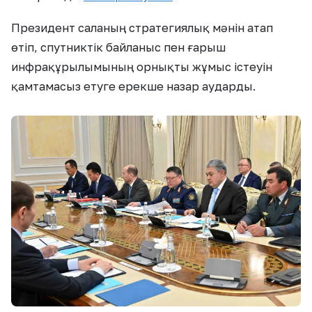
Президент саланың стратегиялық мәнін атап
өтіп, спутниктік байланыс пен ғарыш
инфрақұрылымының орнықты жұмыс істеуін
қамтамасыз етуге ерекше назар аударды.