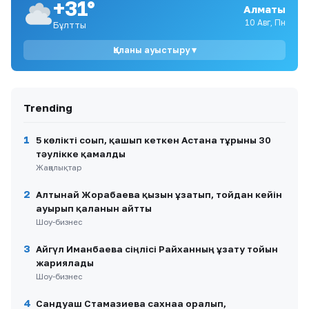
+31°
Алматы
9
Квота мен қазына арасында: қыркүйектегі
10 Авг, Пн
Бұлтты
өндіріс түзетуі бюджетке не әкеледі?
Қаланы ауыстыру ▾
10
Қазақстанның арнайы экономикалық
аймақтарына 11,1 трлн теңге инвестиция
тартылды
Trending
1
5 көлікті соғып, қашып кеткен Астана тұрғыны 30
тәулікке қамалды
Жаңалықтар
2
Алтынай Жорабаева қызын ұзатып, тойдан кейін
ауырып қалғанын айтты
Шоу-бизнес
3
Айгүл Иманбаева сіңлісі Райханның ұзату тойын
жариялады
Шоу-бизнес
4
Сандуғаш Стамғазиева сахнаға оралып,