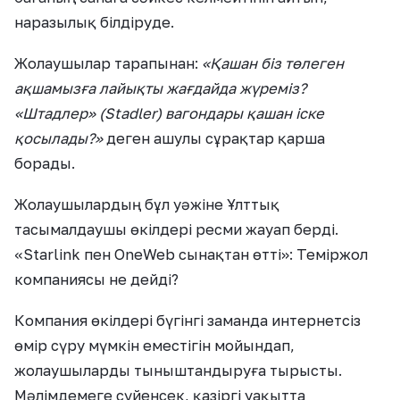
наразылық білдіруде.
Жолаушылар тарапынан:
«Қашан біз төлеген
ақшамызға лайықты жағдайда жүреміз?
«Штадлер» (Stadler) вагондары қашан іске
қосылады?»
деген ашулы сұрақтар қарша
борады.
Жолаушылардың бұл уәжіне Ұлттық
тасымалдаушы өкілдері ресми жауап берді.
«Starlink пен OneWeb сынақтан өтті»: Теміржол
компаниясы не дейді?
Компания өкілдері бүгінгі заманда интернетсіз
өмір сүру мүмкін еместігін мойындап,
жолаушыларды тыныштандыруға тырысты.
Мәлімдемеге сүйенсек, қазіргі уақытта