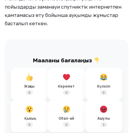
пойыздарды заманауи спутниктік интернетпен
қамтамасыз ету бойынша ауқымды жұмыстар
басталып кеткен.
Мақаланы бағалаңыз
Жақсы
Керемет
Күлкілі
0
0
0
Қызық
Обал-ай
Ашулы
0
0
1