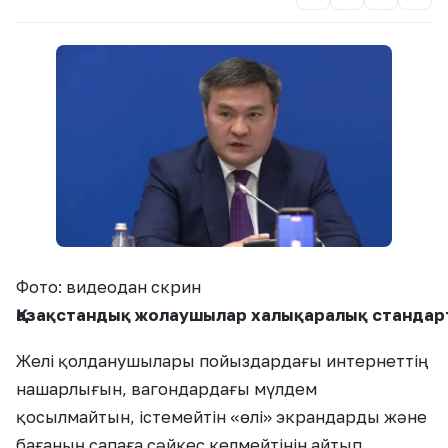
Фото: видеодан скрин
Қазақстандық жолаушылар халықаралық стандартта
Желі қолданушылары пойыздардағы интернеттің
нашарлығын, вагондардағы мүлдем
қосылмайтын, істемейтін «өлі» экрандарды және
бағаның сапаға сәйкес келмейтінін айтып,