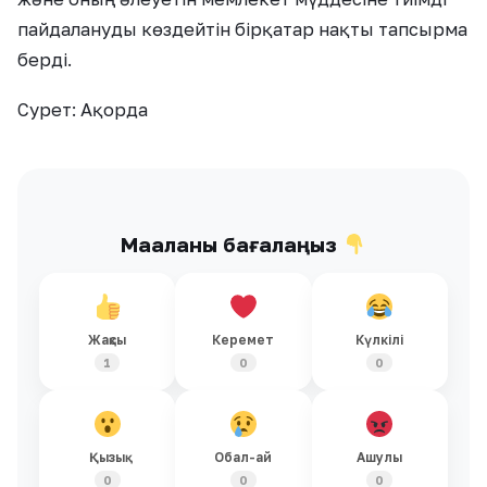
пайдалануды көздейтін бірқатар нақты тапсырма
берді.
Сурет: Ақорда
Мақаланы бағалаңыз
Жақсы
Керемет
Күлкілі
1
0
0
Қызық
Обал-ай
Ашулы
0
0
0