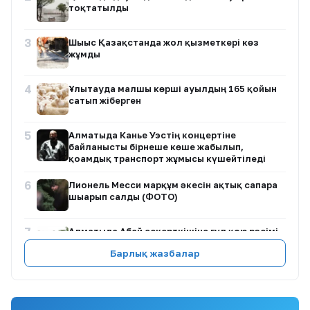
тоқтатылды
3
Шығыс Қазақстанда жол қызметкері көз
жұмды
4
Ұлытауда малшы көрші ауылдың 165 қойын
сатып жіберген
5
Алматыда Канье Уэстің концертіне
байланысты бірнеше көше жабылып,
қоғамдық транспорт жұмысы күшейтіледі
6
Лионель Месси марқұм әкесін ақтық сапарға
шығарып салды (ФОТО)
7
Алматыда Абай ескерткішіне гүл қою рәсімі
өтті
Барлық жазбалар
8
Атбасарда әйел көршісін пышақтап өлтіріп,
пәтерді бекітіп кеткен