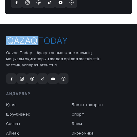
a
@
Qazaq Today — Қазақстанның және әлемнің
маңызды оқиғаларын жедел әрі дәл жеткізетін
ұлттық ақпарат агенттігі.
a
@
АЙДАРЛАР
Қоғам
Басты тақырып
Шоу-бизнес
Спорт
Саясат
Әлем
Аймақ
Экономика