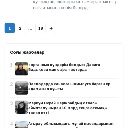
құттықтап, екіжақты ынтымақтастықтың
нығаятынына сенім білдірді.
1
2
…
19
→
Соңғы жазбалар
1
«Қорғансыз күндерім болды»: Дариға
Бадықова жан сырын ақтарды
2
Павлодарда каналға шомылуға барған ер
адам ажал құшты
3
Марқұм Нұрай Серікбайдың отбасы
айыпталушыдан 10 млрд теңге өтемақы
талап етті
4
Атырау облысындағы мұнай нысандарының