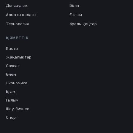
Денсаулық
Білім
Алматы қаласы
Ғылым
Технология
Қаралы қаңтар
ҚЫЗМЕТТІК
Басты
Жаңалықтар
Саясат
Әлем
Экономика
Қоғам
Ғылым
Шоу-бизнес
Спорт