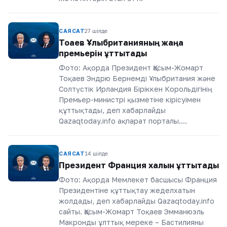
САЯСАТ
27 шілде
Тоқаев Ұлыбританияның жаңа
премьерін құттықтады
Фото: Ақорда Президент Қасым-Жомарт
Тоқаев Эндрю Бернемді Ұлыбритания және
Солтүстік Ирландия Біріккен Корольдігінің
Премьер-министрі қызметіне кірісуімен
құттықтады, деп хабарлайды
Qazaqtoday.info ақпарат порталы.…
САЯСАТ
14 шілде
Президент Франция халқын құттықтады
Фото: Ақорда Мемлекет басшысы Франция
Президентіне құттықтау жеделхатын
жолдады, деп хабарлайды Qazaqtoday.info
сайты. Қасым-Жомарт Тоқаев Эмманюэль
Макронды ұлттық мереке – Бастилияны