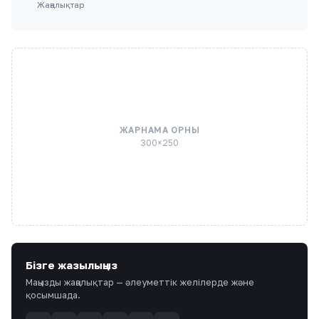
Жаңалықтар
ЖАРНАМА ОРНЫ
300×250
Бізге жазылыңыз
Маңызды жаңалықтар — әлеуметтік желілерде және
қосымшада.