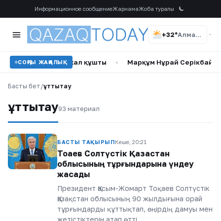
Информационное сообщение
Жарнама
Жоба туралы
+32°
Алматы
барған ер адам ажал құшты
•
Марқұм Нұрай Серікбайдың 
СОҢҒЫ ЖАҢАЛЫҚ
Басты бет
/
құттықтау
құттықтау
93 материал
БАСТЫ ТАҚЫРЫП
Кеше, 20:21
Тоқаев Солтүстік Қазақстан
облысының тұрғындарына үндеу
жасады
Президент Қасым-Жомарт Тоқаев Солтүстік
Қазақстан облысының 90 жылдығына орай
тұрғындарды құттықтап, өңірдің дамуы мен
жетістіктерін атап өтті.