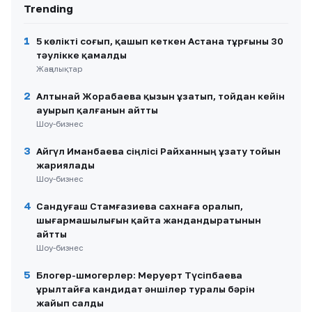
Trending
1
5 көлікті соғып, қашып кеткен Астана тұрғыны 30
тәулікке қамалды
Жаңалықтар
2
Алтынай Жорабаева қызын ұзатып, тойдан кейін
ауырып қалғанын айтты
Шоу-бизнес
3
Айгүл Иманбаева сіңлісі Райханның ұзату тойын
жариялады
Шоу-бизнес
4
Сандуғаш Стамғазиева сахнаға оралып,
шығармашылығын қайта жандандыратынын
айтты
Шоу-бизнес
5
Блогер-шмогерлер: Меруерт Түсіпбаева
Құрылтайға кандидат әншілер туралы бәрін
жайып салды