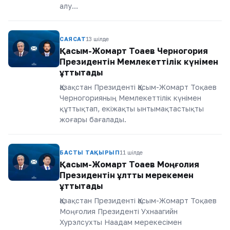
алу…
САЯСАТ
13 шілде
Қасым-Жомарт Тоқаев Черногория
Президентін Мемлекеттілік күнімен
құттықтады
Қазақстан Президенті Қасым-Жомарт Тоқаев
Черногорияның Мемлекеттілік күнімен
құттықтап, екіжақты ынтымақтастықты
жоғары бағалады.
БАСТЫ ТАҚЫРЫП
11 шілде
Қасым-Жомарт Тоқаев Моңғолия
Президентін ұлттық мерекемен
құттықтады
Қазақстан Президенті Қасым-Жомарт Тоқаев
Моңғолия Президенті Ухнаагийн
Хурэлсухты Наадам мерекесімен