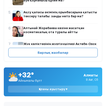
әуе қорғанысы құпия ма?
5
Ақсу қаласы әкімінің орынбасарына қатысты
тексеру талабы: заңды негіз бар ма?
6
Алтынай Жорабаева көзіне жасатқан
косметикалық ота туралы айтты
7
Жүк көліктерінің жүргізушілері Ақтөбе-Орск
шекарасында үш күн кезекте тұрғанын
айтты
Барлық жазбалар
8
Астанада кофеханаға кезек полиция
тексерісіне ұласты
+32°
Алматы
9
Екібастұзда дәрігер мен науқас әйел
8 Авг, Сб
Айнымалы бұлт
арасындағы жанжал тергелуде
Қаланы ауыстыру ▾
10
Ақтөбедегі жаңа көпқабатты үй тұрғындары
бірнеше ай бойы газсыз отыр