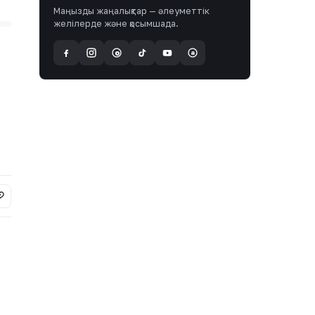
Маңызды жаңалықтар — әлеуметтік
желілерде және қосымшада.
a
@