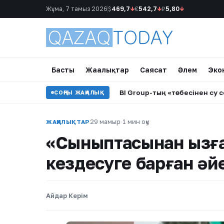
Жұма, 7 тамыз 2026
$
469,7
↓
€
542,7
↓
₽
5,80
↓
Басты
Жаңалықтар
Саясат
Әлем
Эко
ң тізімі жария болды
•
BI Group-тың «төбесінен су сорғала
СОҢҒЫ ЖАҢАЛЫҚ
29 мамыр
·
1 мин оқу
ЖАҢАЛЫҚТАР
«Сыныптасынан қызға
кездесуге барған әй
Айдар Керім