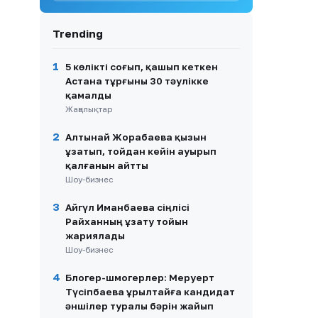
9
Ақтөбеде көпқабатты үйдің
Trending
кіреберісінен жылан
табылды: Тұрғындар үрей
үстінде
1
5 көлікті соғып, қашып кеткен
Астана тұрғыны 30 тәулікке
10
Атыраудағы сұмдық жағдай:
қамалды
«Нұрсаяда» ер адам әйелді
аяусыз соққыға жықты
Жаңалықтар
2
Алтынай Жорабаева қызын
ұзатып, тойдан кейін ауырып
қалғанын айтты
Шоу-бизнес
3
Айгүл Иманбаева сіңлісі
Райханның ұзату тойын
жариялады
Шоу-бизнес
4
Блогер-шмогерлер: Меруерт
Түсіпбаева Құрылтайға кандидат
әншілер туралы бәрін жайып