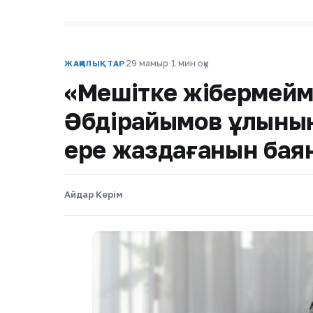
29 мамыр
·
1 мин оқу
ЖАҢАЛЫҚТАР
«Мешітке жібермейм
Әбдірайымов ұлының 
ере жаздағанын бая
Айдар Керім