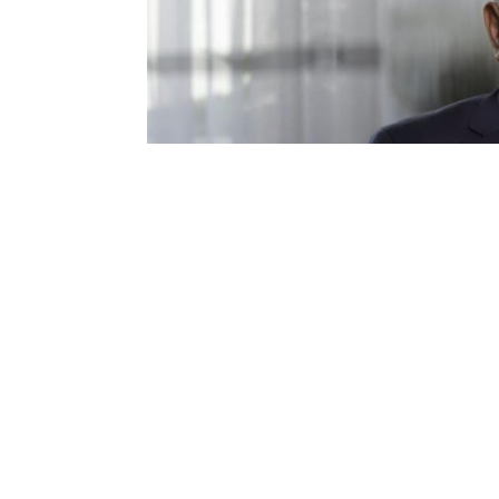
Танымал актер Уәлибек Әбдірайымов дінг
жағдай туралы атып берді деп хабарла
“Балам 9-10 сыныпта оқып жүргенд