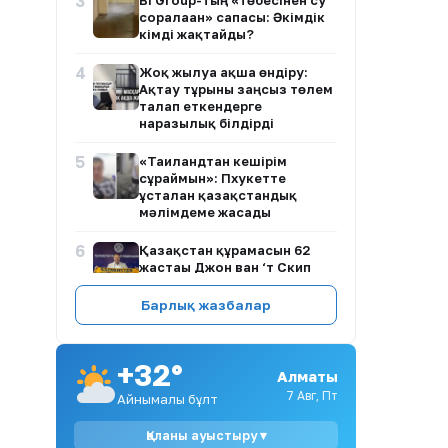
3
BI Group-тың «төбесінен су
сорғалаған» сапасы: Әкімдік
кімді жақтайды?
4
Жоқ жылуға ақша өндіру:
Ақтау тұрғыны заңсыз төлем
талап еткендерге
наразылық білдірді
5
«Таиландтан кешірім
сұраймын»: Пхукетте
ұсталған қазақстандық
мәлімдеме жасады
6
Қазақстан құрамасын 62
жастағы Джон ван ‘т Скип
бастады
Барлық жазбалар
7
Таиландтағы мектепте атыс
болып, 7 адам қаза тапты
+32°
Алматы
8
«Жәбірленуші рөлінен бас
7 Авг, Пт
Айнымалы бұлт
тартпаймын»: Ұлдананың
күйеуі істі соңына дейін
Қаланы ауыстыру ▾
жеткізетінін айтты (ВИДЕО)