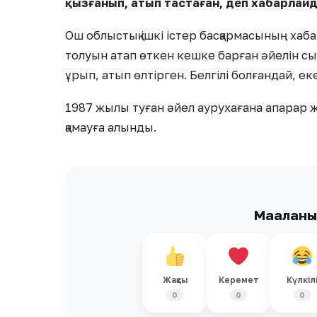
қызғанып, атып тастаған, деп хабарлай
Ош облыстық ішкі істер басқармасының хаб
толуын атап өткен кешке барған әйелін сы
ұрып, атып өлтірген. Белгілі болғандай, ек
1987 жылы туған әйел аурухағана апарар ж
қамауға алынды.
Мақалан
Жақсы
Керемет
Күлкіл
0
0
0