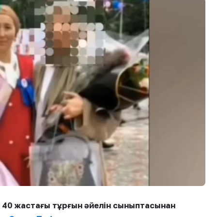
 40 жастағы тұрғын әйелін сыныптасынан