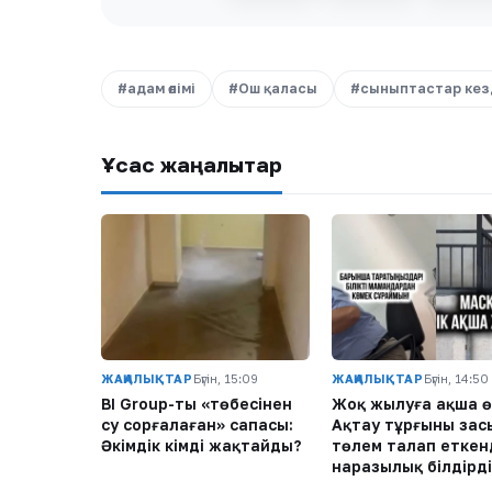
#адам өлімі
#Ош қаласы
#сыныптастар кез
Ұқсас жаңалықтар
ЖАҢАЛЫҚТАР
Бүгін, 15:09
ЖАҢАЛЫҚТАР
Бүгін, 14:50
BI Group-тың «төбесінен
Жоқ жылуға ақша ө
су сорғалаған» сапасы:
Ақтау тұрғыны заңс
Әкімдік кімді жақтайды?
төлем талап еткен
наразылық білдірді