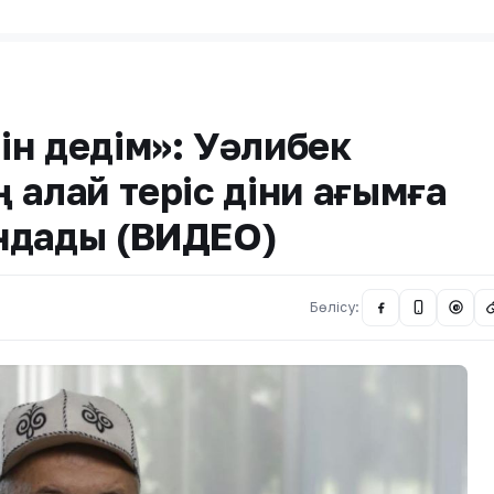
ін дедім»: Уәлибек
қалай теріс діни ағымға
ндады (ВИДЕО)
Бөлісу:
@