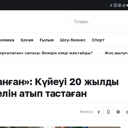
@
Іздеу
номика
Қоғам
Ғылым
Шоу-бизнес
Спорт
ған» сапасы: Әкімдік кімді жақтайды?
•
Жоқ жылуға ақша ө
нған»: Күйеуі 20 жылдық
елін атып тастаған
Бөлісу:
@