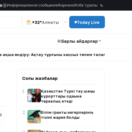
Информационное сообщение
Жарнама
Жоба туралы
a
+32°
Алматы
Today Live
Барлық айдарлар
ндіру: Ақтау тұрғыны заңсыз төлем талап еткендерге наразы
Соңғы жазбалар
1
Қазақстан Түркі тау шаңғы
курорттары одағына
төрағалық етеді
2
Білім гранты иегерлерінің
тізімі жария болды