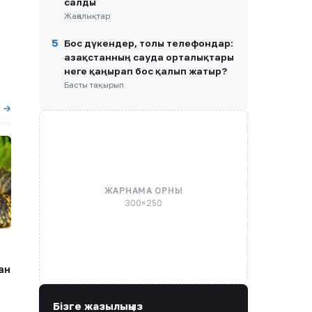
салды
Жаңалықтар
5
Бос дүкендер, толы телефондар:
Қазақстанның сауда орталықтары
неге қаңырап бос қалып жатыр?
Басты тақырып
ы →
ЖАРНАМА ОРНЫ
300×250
ан
Бізге жазылыңыз