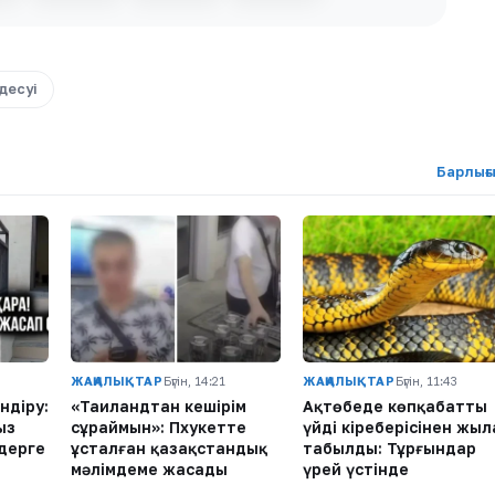
десуі
Барлығ
ЖАҢАЛЫҚТАР
Бүгін, 14:21
ЖАҢАЛЫҚТАР
Бүгін, 11:43
ндіру:
«Таиландтан кешірім
Ақтөбеде көпқабатты
ыз
сұраймын»: Пхукетте
үйдің кіреберісінен жыл
дерге
ұсталған қазақстандық
табылды: Тұрғындар
мәлімдеме жасады
үрей үстінде