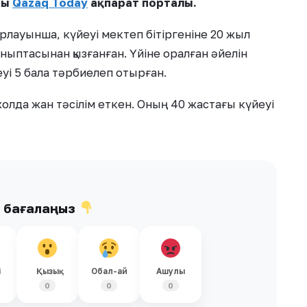
ды
Qazaq Today
ақпарат порталы.
арлауынша, күйеуі мектеп бітіргеніне 20 жыл
ныптасынан қызғанған. Үйіне оралған әйелін
еуі 5 бала тәрбиелеп отырған.
олда жан тәсілім еткен. Оның 40 жастағы күйеуі
ы бағалаңыз
і
Қызық
Обал-ай
Ашулы
0
0
0