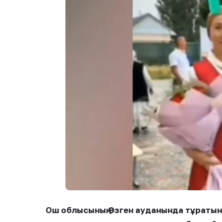
Ош облысының Өзген ауданында тұратын