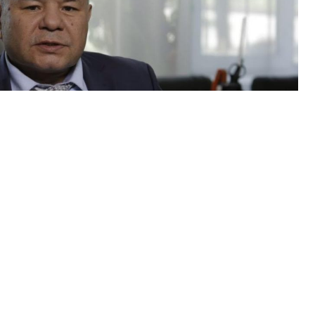
е қатысты пікір білдіріп, отбасындағы бір
йды
Qazaq Today
ақпарат порталы.
е, мешітке барғыш болып кетті. Бір