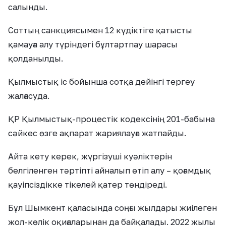
салынды.
Соттың санкциясымен 12 күдіктіге қатысты
қамауға алу түріндегі бұлтартпау шарасы
қолданылды.
Қылмыстық іс бойынша сотқа дейінгі тергеу
жалғасуда.
ҚР Қылмыстық-процестік кодексінің 201-бабына
сәйкес өзге ақпарат жариялауға жатпайды.
Айта кету керек, жүргізуші куәліктерін
белгіленген тәртіпті айналып өтіп алу – қоғамдық
қауіпсіздікке тікелей қатер төндіреді.
Бұл Шымкент қаласында соңғы жылдары жиілеген
жол-көлік оқиғаларынан да байқалады. 2022 жылы