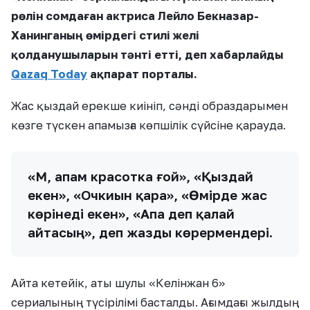
рөлін сомдаған актриса Лейло Бекназар-
Ханинганың өмірдегі стилі желі
қолданушыларын тәнті етті, деп хабарлайды
Qazaq Today
ақпарат порталы.
Жас қыздай ерекше киініп, сәнді образдарымен
көзге түскен апамызға көпшілік сүйсіне қарауда.
«Мәә, апам красотка ғой», «Қыздай
екен», «Очкиын қара», «Өмірде жас
көрінеді екен», «Апа деп қалай
айтасың», деп жазды көрермендері.
Айта кетейік, аты шулы «Келінжан 6»
сериалының түсірілімі басталды. Ағымдағы жылдың