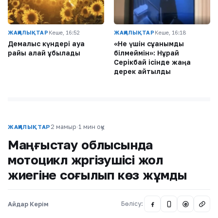
ЖАҢАЛЫҚТАР
Кеше, 16:52
ЖАҢАЛЫҚТАР
Кеше, 16:18
Демалыс күндері ауа
«Не үшін сұққанымды
райы қалай құбылады
білмеймін»: Нұрай
Серікбай ісінде жаңа
дерек айтылды
2 мамыр
·
1 мин оқу
ЖАҢАЛЫҚТАР
Маңғыстау облысында
мотоцикл жүргізушісі жол
жиегіне соғылып көз жұмды
Айдар Керім
Бөлісу:
@