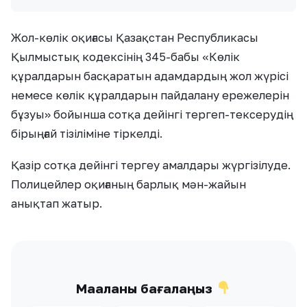
Жол-көлік оқиғасы Қазақстан Республикасы
Қылмыстық кодексінің 345-бабы «Көлiк
құралдарын басқаратын адамдардың жол жүрісі
немесе көлiк құралдарын пайдалану ережелерiн
бұзуы» бойынша сотқа дейінгі тергеп-тексерудің
бірыңғай тізіліміне тіркелді.
Қазір сотқа дейінгі тергеу амалдары жүргізілуде.
Полицейлер оқиғаның барлық мән-жайын
анықтап жатыр.
Мақаланы бағалаңыз