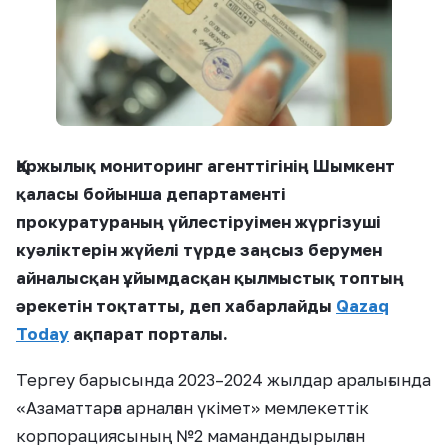
Қаржылық мониторинг агенттігінің Шымкент
қаласы бойынша департаменті
прокуратураның үйлестіруімен жүргізуші
куәліктерін жүйелі түрде заңсыз берумен
айналысқан ұйымдасқан қылмыстық топтың
әрекетін тоқтатты, деп хабарлайды
Qazaq
Today
ақпарат порталы.
Тергеу барысында 2023–2024 жылдар аралығында
«Азаматтарға арналған үкімет» мемлекеттік
корпорациясының №2 мамандандырылған