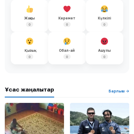
Жақсы
Керемет
Күлкілі
0
0
0
Қызық
Обал-ай
Ашулы
0
0
0
Ұқсас жаңалықтар
Барлығы →