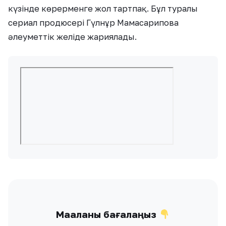
күзінде көрерменге жол тартпақ. Бұл туралы
сериал продюсері Гүлнұр Мамасарипова
әлеуметтік желіде жариялады.
Мақаланы бағалаңыз