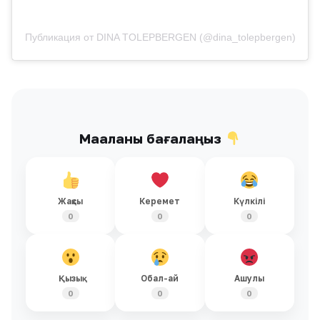
Публикация от DINA TOLEPBERGEN (@dina_tolepbergen)
Мақаланы бағалаңыз
Жақсы
Керемет
Күлкілі
0
0
0
Қызық
Обал-ай
Ашулы
0
0
0