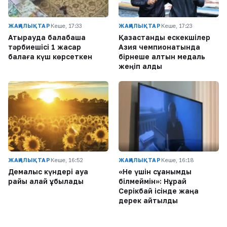
ЖАҢАЛЫҚТАР
Кеше, 17:33
ЖАҢАЛЫҚТАР
Кеше, 17:23
Атырауда балабақша
Қазақстандық ескекшілер
тәрбиешісі 1 жасар
Азия чемпионатында
балаға күш көрсеткен
бірнеше алтын медаль
жеңіп алды
ЖАҢАЛЫҚТАР
Кеше, 16:52
ЖАҢАЛЫҚТАР
Кеше, 16:18
Демалыс күндері ауа
«Не үшін сұққанымды
райы қалай құбылады
білмеймін»: Нұрай
Серікбай ісінде жаңа
дерек айтылды