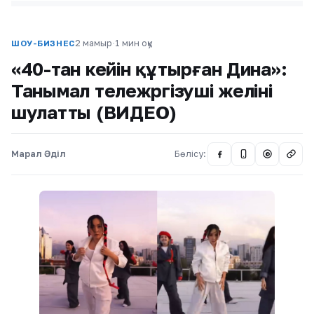
2 мамыр
·
1 мин оқу
ШОУ-БИЗНЕС
«40-тан кейін құтырған Дина»:
Танымал тележүргізуші желіні
шулатты (ВИДЕО)
Марал Әділ
Бөлісу:
@