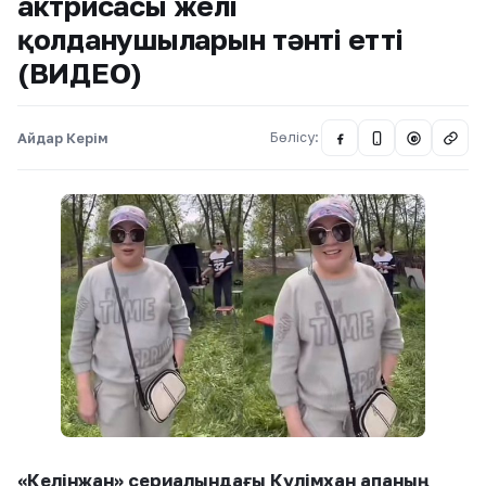
актрисасы желі
қолданушыларын тәнті етті
(ВИДЕО)
Айдар Керім
Бөлісу:
@
«Келінжан» сериалындағы Күлімхан апаның