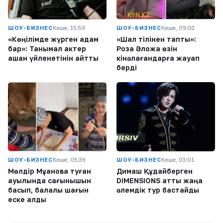
ШОУ-БИЗНЕС
Кеше, 15:59
ШОУ-БИЗНЕС
Кеше, 09:02
«Көңілімде жүрген адам
«Шал тілінен тапты»:
бар»: Танымал актер
Роза Әлқожа өзін
қашан үйленетінін айтты
кінәлағандарға жауап
берді
ШОУ-БИЗНЕС
Кеше, 05:39
ШОУ-БИЗНЕС
Кеше, 03:01
Мөлдір Мұқанова туған
Димаш Құдайберген
ауылында сағынышын
DiMENSIONS атты жаңа
басып, балалық шағын
әлемдік тур бастайды
еске алды