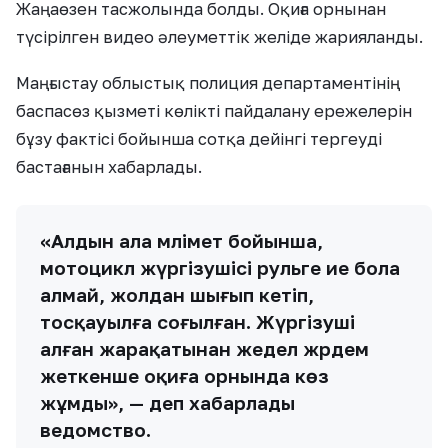
Жаңаөзен тасжолында болды. Оқиға орнынан
түсірілген видео әлеуметтік желіде жарияланды.
Маңғыстау облыстық полиция департаментінің
баспасөз қызметі көлікті пайдалану ережелерін
бұзу фактісі бойынша сотқа дейінгі тергеуді
бастағанын хабарлады.
«Алдын ала мәлімет бойынша,
мотоцикл жүргізушісі рульге ие бола
алмай, жолдан шығып кетіп,
тосқауылға соғылған. Жүргізуші
алған жарақатынан жедел жәрдем
жеткенше оқиға орнында көз
жұмды», — деп хабарлады
ведомство.