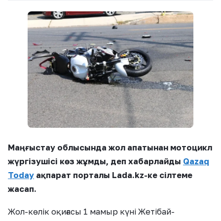
Маңғыстау облысында жол апатынан мотоцикл
жүргізушісі көз жұмды, деп хабарлайды
Qazaq
Today
ақпарат порталы Lada.kz-ке сілтеме
жасап.
Жол-көлік оқиғасы 1 мамыр күні Жетібай-