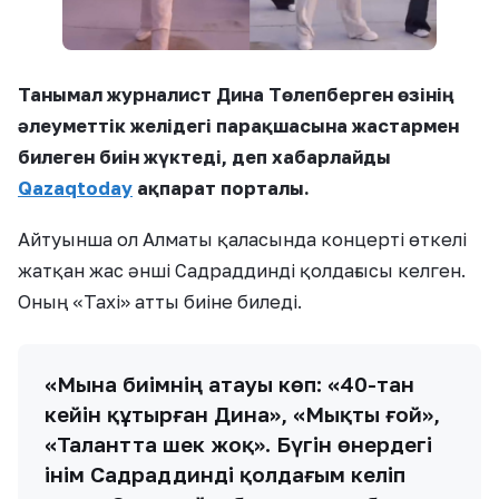
Танымал журналист Дина Төлепберген өзінің
әлеуметтік желідегі парақшасына жастармен
билеген биін жүктеді, деп хабарлайды
Qazaqtoday
ақпарат порталы.
Айтуынша ол Алматы қаласында концерті өткелі
жатқан жас әнші Садраддинді қолдағысы келген.
Оның «Таxi» атты биіне биледі.
«Мына биімнің атауы көп: «40-тан
кейін құтырған Дина», «Мықты ғой»,
«Талантта шек жоқ». Бүгін өнердегі
інім Садраддинді қолдағым келіп