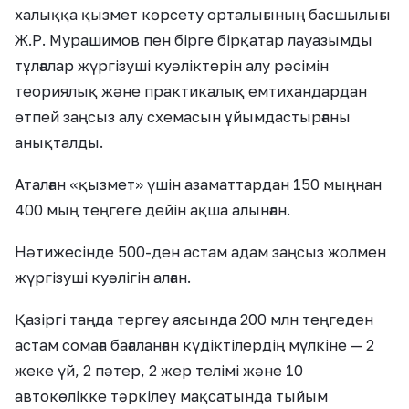
халыққа қызмет көрсету орталығының басшылығы
Ж.Р. Мурашимов пен бірге бірқатар лауазымды
тұлғалар жүргізуші куәліктерін алу рәсімін
теориялық және практикалық емтихандардан
өтпей заңсыз алу схемасын ұйымдастырғаны
анықталды.
Аталған «қызмет» үшін азаматтардан 150 мыңнан
400 мың теңгеге дейін ақша алынған.
Нәтижесінде 500-ден астам адам заңсыз жолмен
жүргізуші куәлігін алған.
Қазіргі таңда тергеу аясында 200 млн теңгеден
астам сомаға бағаланған күдіктілердің мүлкіне — 2
жеке үй, 2 пәтер, 2 жер телімі және 10
автокөлікке тәркілеу мақсатында тыйым