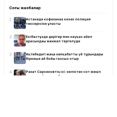
Соңғы жазбалар
1
Астанада кофеханаға кезек полиция
тексерісіне ұласты
2
Екібастұзда дәрігер мен науқас әйел
арасындағы жанжал тергелуде
3
Ақтөбедегі жаңа көпқабатты үй тұрғындары
бірнеше ай бойы газсыз отыр
4
Рахат Сәрсеновтің ісі: неліктен сот жеңіл
жаза тағайындады?
5
БАӘ ОПЕК-тен шығып, мұнай өндіруді арттыру
стратегиясын жеделдетті
6
Нұрлан имам: «Харам ба?» — музыка мен
діннің арақатынасы туралы пікір