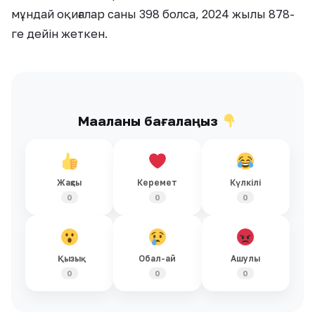
мұндай оқиғалар саны 398 болса, 2024 жылы 878-
ге дейін жеткен.
Мақаланы бағалаңыз
Жақсы
Керемет
Күлкілі
0
0
0
Қызық
Обал-ай
Ашулы
0
0
0