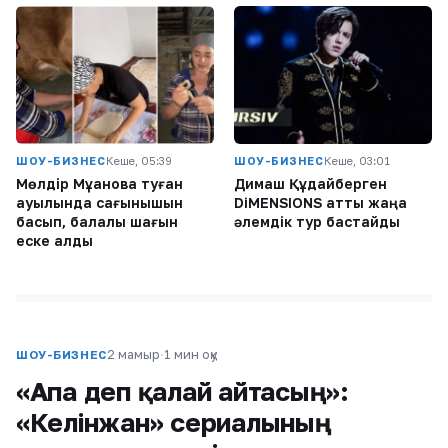
ШОУ-БИЗНЕС
Кеше, 05:39
ШОУ-БИЗНЕС
Кеше, 03:01
Мөлдір Мұқанова туған
Димаш Құдайберген
ауылында сағынышын
DiMENSIONS атты жаңа
басып, балалық шағын
әлемдік тур бастайды
еске алды
2 мамыр
·
1 мин оқу
ШОУ-БИЗНЕС
«Апа деп қалай айтасың»:
«Келінжан» сериалының