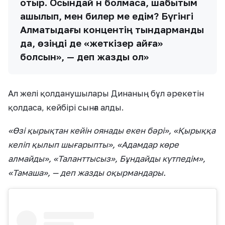
отыр. Осындай ән болмаса, шабытым
ашылып, мен билер ме едім? Бүгінгі
Алматыдағы концентің тындарманды
да, өзіңді де «жеткізер айға»
болсын», — деп жазды ол»
Ал желі қолданушылары Динаның бұл әрекетін
қолдаса, кейбірі сынға алды.
«Өзі қырықтан кейін оянады екен бәрі», «Қырыққа
келіп қылып шығарыпты», «Адамдар көре
алмайды», «Таланттысыз», Бұндайды күтпедім»,
«Тамаша», — деп жазды оқырмандары.