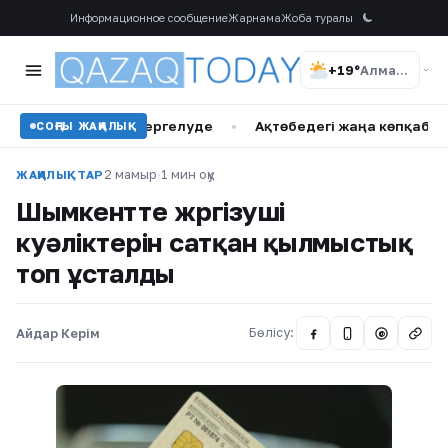
Информационное сообщение
Жарнама
Жоба туралы
+19°
Алматы
ы жанжал тергелуде
•
Ақтөбедегі жаңа көпқабатты үй тұрғ
СОҢҒЫ ЖАҢАЛЫҚ
2 мамыр
·
1 мин оқу
ЖАҢАЛЫҚТАР
Шымкентте жүргізуші
куәліктерін сатқан қылмыстық
топ ұсталды
Айдар Керім
Бөлісу:
@