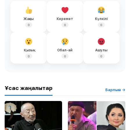
Жақсы
Керемет
Күлкілі
0
0
0
Қызық
Обал-ай
Ашулы
0
0
0
Ұқсас жаңалықтар
Барлығы →