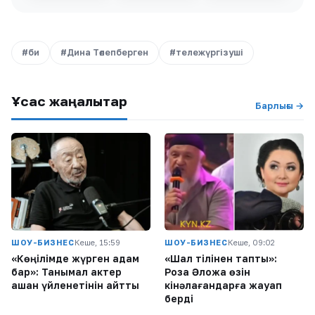
#би
#Дина Төлепберген
#тележүргізуші
Ұқсас жаңалықтар
Барлығы →
ШОУ-БИЗНЕС
Кеше, 15:59
ШОУ-БИЗНЕС
Кеше, 09:02
«Көңілімде жүрген адам
«Шал тілінен тапты»:
бар»: Танымал актер
Роза Әлқожа өзін
қашан үйленетінін айтты
кінәлағандарға жауап
берді