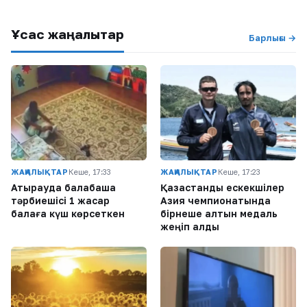
Ұқсас жаңалықтар
Барлығы →
ЖАҢАЛЫҚТАР
Кеше, 17:33
ЖАҢАЛЫҚТАР
Кеше, 17:23
Атырауда балабақша
Қазақстандық ескекшілер
тәрбиешісі 1 жасар
Азия чемпионатында
балаға күш көрсеткен
бірнеше алтын медаль
жеңіп алды