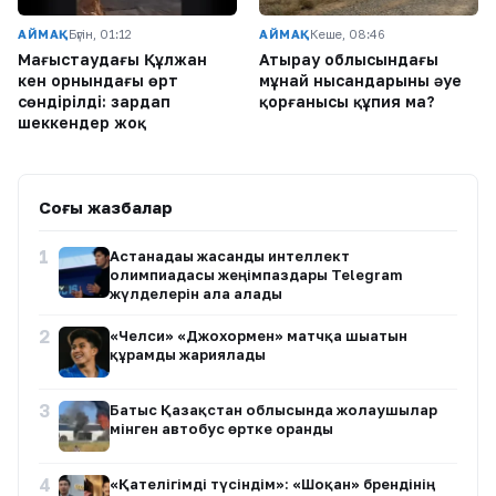
АЙМАҚ
Бүгін, 01:12
АЙМАҚ
Кеше, 08:46
Маңғыстаудағы Құлжан
Атырау облысындағы
кен орнындағы өрт
мұнай нысандарының әуе
сөндірілді: зардап
қорғанысы құпия ма?
шеккендер жоқ
Соңғы жазбалар
1
Астанадағы жасанды интеллект
олимпиадасы жеңімпаздары Telegram
жүлделерін ала алады
2
«Челси» «Джохормен» матчқа шығатын
құрамды жариялады
3
Батыс Қазақстан облысында жолаушылар
мінген автобус өртке оранды
4
«Қателігімді түсіндім»: «Шоқан» брендінің