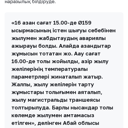
наразылық білдіруде.
«16 қазан сағат 15.00-де Ø159
ысырмасының істен шығуы себебінен
жылумен жабдықтаудың авариялық
ажырауы болды. Алайда қазандықтар
жұмысын тоқтатқан жоқ. Ақау сағат
16.00-де толық жойылды, қазір жылу
желілерінің температуралық
параметрлері жинақталып жатыр.
Жалпы, жылу желілерін тарту
жұмыстары толығымен аяқталып,
жылу магистральдық траншеясы
толтырылуда. Барлық нысандар толық
көлемде жылумен қамтамасыз
етілген», делінген Абай облысы