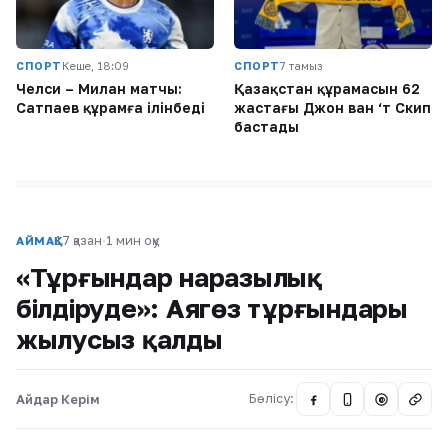
СПОРТ
Кеше, 18:09
СПОРТ
7 тамыз
Челси – Милан матчы:
Қазақстан құрамасын 62
Сатпаев құрамға ілінбеді
жастағы Джон ван ‘т Скип
бастады
17 қазан
·
1 мин оқу
АЙМАҚ
«Тұрғындар наразылық
білдіруде»: Аягөз тұрғындары
жылусыз қалды
Айдар Керім
Бөлісу:
@