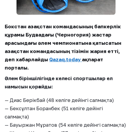
Бокстан Қазақстан командасының бапкерлік
құрамы Будвадағы (Черногория) жастар
арасындағы әлем чемпионатына қатысатын
Қазақстан командасының тізімін жария етті,
деп хабарлайды
Qazaq.today
ақпарат
порталы.
Әлем біріншілігінде келесі спортшылар ел
намысын қорғайды:
— Диас Берікбай (48 келіге дейінгі салмақта)
— Бексұлтан Боранбек (51 келіге дейінгі
салмақта)
— Бауыржан Мұратов (54 келіге дейінгі салмақта)