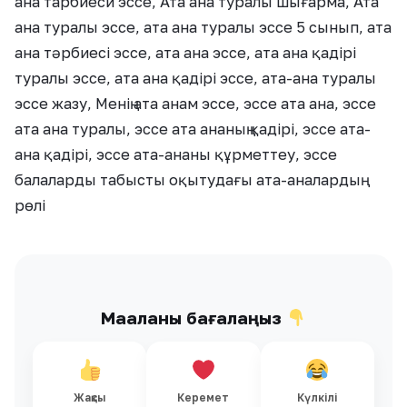
ана тарбиеси эссе, Ата ана туралы шығарма, Ата
ана туралы эссе, ата ана туралы эссе 5 сынып, ата
ана тәрбиесі эссе, ата ана эссе, ата ана қадірі
туралы эссе, ата ана қадірі эссе, ата-ана туралы
эссе жазу, Менің ата анам эссе, эссе ата ана, эссе
ата ана туралы, эссе ата ананың қадірі, эссе ата-
ана қадірі, эссе ата-ананы құрметтеу, эссе
балаларды табысты оқытудағы ата-аналардың
рөлі
Мақаланы бағалаңыз
Жақсы
Керемет
Күлкілі