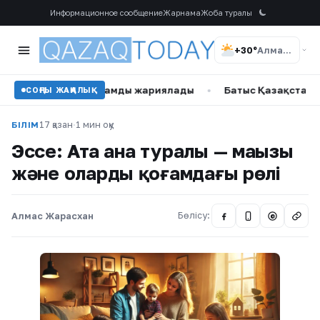
Информационное сообщение
Жарнама
Жоба туралы
+30°
Алматы
ығатын құрамды жариялады
•
Батыс Қазақстан облысында
СОҢҒЫ ЖАҢАЛЫҚ
17 қазан
·
1 мин оқу
БІЛІМ
Эссе: Ата ана туралы — маңызы
және олардың қоғамдағы рөлі
Алмас Жарасхан
Бөлісу:
@