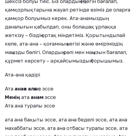
шексіз болуы тиіс. Біз олардың еңбегін бағалап,
қамқорлықтарына жауап ретінде өзіміз де оларға
қамқор болуымыз керек. Ата-анамыздың
даналығын қабылдап, оны болашақ ұрпаққа
жеткізу – біздің ортақ міндетіміз. Қорытындылай
келе, ата-ана – қоғамның негізі және өміріміздің
маңызды бөлігі. Олардың рөлі мен маңызын бағалап,
құрмет көрсету – әрқайсымыздың борышымыз.
Ата-ана қадірі
Ата
анаға алғыс
эссе
Менің
ата
анам
эссе
Ата ана туралы эссе
ата ана бақыты эссе, ата ана беделі эссе, ата ана
махаббаты эссе, ата ана отбасы туралы эссе, ата