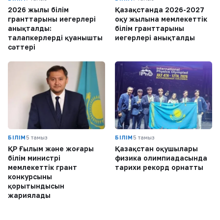
2026 жылы білім
Қазақстанда 2026-2027
гранттарының иегерлері
оқу жылына мемлекеттік
анықталды:
білім гранттарының
талапкерлердің қуанышты
иегерлері анықталды
сәттері
БІЛІМ
5 тамыз
БІЛІМ
5 тамыз
ҚР Ғылым және жоғары
Қазақстан оқушылары
білім министрі
физика олимпиадасында
мемлекеттік грант
тарихи рекорд орнатты
конкурсының
қорытындысын
жариялады