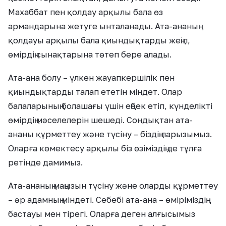
Махаббат пен қолдау арқылы бала өз
армандарына жетуге ынталанады. Ата-ананың
қолдауы арқылы бала қиындықтарды жеңіп,
өмірдің сынақтарына төтеп бере алады.
Ата-ана болу – үлкен жауапкершілік пен
қиындықтарды талап ететін міндет. Олар
балаларының болашағы үшін еңбек етіп, күнделікті
өмірдің мәселелерін шешеді. Сондықтан ата-
ананы құрметтеу және түсіну – біздің парызымыз.
Оларға көмектесу арқылы біз өзіміздің де тұлға
ретінде дамимыз.
Ата-ананың маңызын түсіну және оларды құрметтеу
– әр адамның міндеті. Себебі ата-ана – өміріміздің
бастауы мен тірегі. Оларға деген алғысымыз