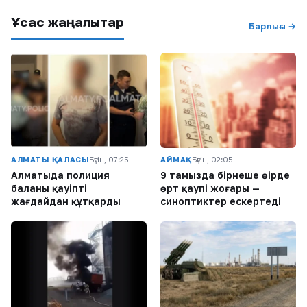
Ұқсас жаңалықтар
Барлығы →
АЛМАТЫ ҚАЛАСЫ
Бүгін, 07:25
АЙМАҚ
Бүгін, 02:05
Алматыда полиция
9 тамызда бірнеше өңірде
баланы қауіпті
өрт қаупі жоғары —
жағдайдан құтқарды
синоптиктер ескертеді