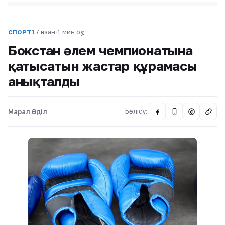
17 қазан
·
1 мин оқу
СПОРТ
Бокстан әлем чемпионатына
қатысатын жастар құрамасы
анықталды
Марал Әділ
Бөлісу:
@