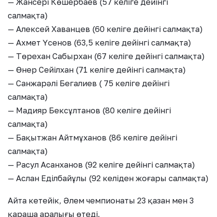
— Жансері Көшербаев (57 келіге дейінгі
салмақта)
— Алексей Хаванцев (60 келіге дейінгі салмақта)
— Ахмет Үсенов (63,5 келіге дейінгі салмақта)
— Төрехан Сабырхан (67 келіге дейінгі салмақта)
— Өнер Сейілхан (71 келіге дейінгі салмақта)
— Санжарәлі Бегалиев ( 75 келіге дейінгі
салмақта)
— Мадияр Бексұлтанов (80 келіге дейінгі
салмақта)
— Бақытжан Айтмұханов (86 келіге дейінгі
салмақта)
— Расул Асанханов (92 келіге дейінгі салмақта)
— Аслан Еділбайұлы (92 келіден жоғары салмақта)
Айта кетейік, Әлем чемпионаты 23 қазан мен 3
қараша аралығы өтеді.