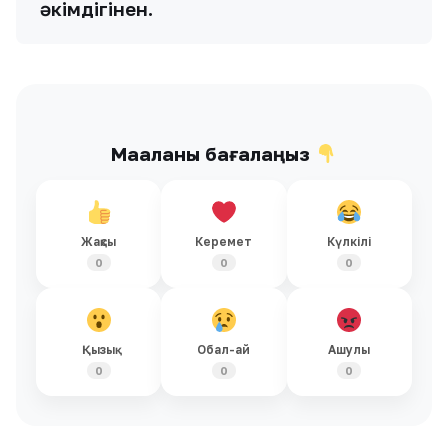
әкімдігінен.
Мақаланы бағалаңыз
Жақсы
Керемет
Күлкілі
0
0
0
Қызық
Обал-ай
Ашулы
0
0
0