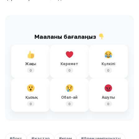
Мақаланы бағалаңыз
Жақсы
Керемет
Күлкілі
0
0
0
Қызық
Обал-ай
Ашулы
0
0
0
#бокс
#жастар
#құрам
#Әлем чемпионаты