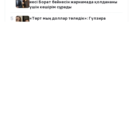
иесі Борат бейнесін жарнамада қолданғаны
үшін кешірім сұрады
5
«Төрт мың доллар төледік»: Гүлзира
Айдарбекованың үшінші келінін бала
күтушісі тонап кетті
6
Маңғыстауда мұнай кен орнында өрт шықты
7
«Қазақтың үш қызын жар етуді нәсіп етті»:
Бекболат Тілеухан жеке өмірі туралы айтты
Барлық жазбалар
8
Шавкат Рахмоновтың отбасы қара жамылды
+30°
Алматы
9
Мемлекет басшысы Сингапур Президентін
9 Авг, Вс
Айнымалы бұлт
ұлттық мерекемен құттықтады
Қаланы ауыстыру ▾
10
«Елубайдың бауы берік болсын»: Өзінен 25
жас кіші қызға үйленген актер сүйінші сұрады