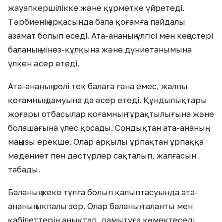
жауапкершілікке және құрметке үйретеді.
Тәрбиенің арқасында бала қоғамға пайдалы
азамат болып өседі. Ата-ананың үлгісі мен кеңестері
баланың мінез-құлқына және дүниетанымына
үлкен әсер етеді.
Ата-ананың рөлі тек балаға ғана емес, жалпы
қоғамның дамуына да әсер етеді. Құндылықтары
жоғары отбасылар қоғамның тұрақтылығына және
болашағына үлес қосады. Сондықтан ата-ананың
маңызы ерекше. Олар арқылы ұрпақтан ұрпаққа
мәдениет пен дәстүрлер сақталып, жалғасын
табады.
Баланың жеке тұлға болып қалыптасуында ата-
ананың ықпалы зор. Олар баланың таланты мен
қабілеттерін анықтап, дамытуға көмектеседі.