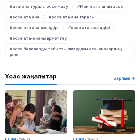
#ата-ана туралы эссе жазу
#Менің ата анам эссе
#эссе ата ана
#эссе ата ана туралы
#эссе ата ананың қадірі
#эссе ата-ана қадірі
#эссе ата-ананы құрметтеу
#эссе балаларды табысты оқытудағы ата-аналардың
рөлі
Ұқсас жаңалықтар
Барлығы →
БІЛІМ
7 тамыз
БІЛІМ
7 тамыз