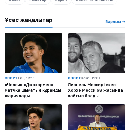
Ұқсас жаңалықтар
Барлығы →
СПОРТ
Бүгін, 18:11
СПОРТ
Кеше, 19:01
«Челси» «Джохормен»
Лионель Мессидің әкесі
матчқа шығатын құрамды
Хорхе Месси 68 жасында
жариялады
қайтыс болды