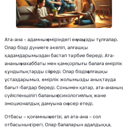
Ата-ана – адамның өміріндегі ең маңызды тұлғалар.
Олар бізді дүниеге әкеліп, алғашқы
қадамдарымыздан бастап тәрбие береді. Ата-
ананың махаббаты мен қамқорлығы балаға өмірлік
құндылықтарды сіңіреді. Олар біздің алғашқы
ұстаздарымыз, өмірлік жолымызды анықтауда
бағыт-бағдар береді. Сонымен қатар, ата-ананың
сүйіспеншілігі баланың психологиялық және
эмоционалдық дамуына оң әсер етеді.
Отбасы – қоғамның негізі, ал ата-ана – сол
отбасының тірегі. Олар балаларын адалдыққа,