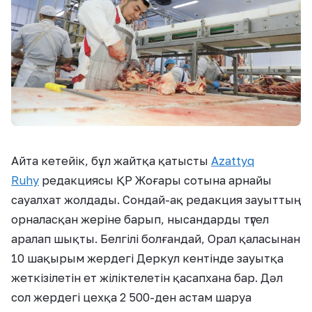
Айта кетейік, бұл жайтқа қатысты
Azattyq
Ruhy
редакциясы ҚР Жоғары сотына арнайы
сауалхат жолдады. Сондай-ақ редакция зауыттың
орналасқан жеріне барып, нысандарды түгел
аралап шықты. Белгілі болғандай, Орал қаласынан
10 шақырым жердегі Деркул кентінде зауытқа
жеткізілетін ет жіліктелетін қасапхана бар. Дәл
сол жердегі цехқа 2 500-ден астам шаруа