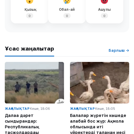
Қызық
Обал-ай
Ашулы
0
0
0
Ұқсас жаңалықтар
Барлығы →
ЖАҢАЛЫҚТАР
Кеше, 18:06
ЖАҢАЛЫҚТАР
Кеше, 18:05
Далаға дәрет
Балалар жүретін көшеде
сындырғандар:
алабай бос жүр: Ақмола
Республикалық
облысында иті
тасжолдардағы
үйректерді таланған иесі