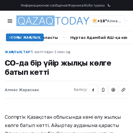
Информационное сообщение
Жарнама
Жоба туралы
+18°
Алматы
сқа орналасты
•
Нұртас Адамбай АҚШ-қа көшуінің шын себ
СОҢҒЫ ЖАҢАЛЫҚ
5 желтоқсан
·
1 мин оқу
ЖАҢАЛЫҚТАР
СҚО-да бір үйір жылқы көлге
батып кетті
Алмас Жарасхан
Бөлісу:
@
Солтүстік Қазақстан облысында кемі елу жылқы
көлге батып кетті. Айыртау ауданына қарасты