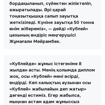
бордақыланып, сүйектен жіліктеліп,
ажыратылады. Әрі қарай
тоңазытқышқа салып зауытқа
жеткізіледі. Күніне зауытқа 50 тонна
өнім жібереміз», — дейді «Кублей»
цехының өндіріс меңгерушісі
Жұмағали Мейрамбек.
«Кублейде» жұмыс істегеніме 8
жылдан асты. Менің қолымда диплом
жоқ, осы «Кублей» мені өсірді,
өндірді. Көп халықтың аузынан осы
«Кублей» жабылайын деп жатыр»
дегенді естиміз. Егер жабылса,
мыңнан астам адам жұмыссыз