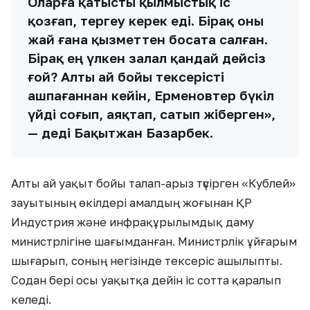
Оларға қатысты қылмыстық іс
қозғап, тергеу керек еді. Бірақ оны
жай ғана қызметтен босата салған.
Бірақ ең үлкен залал қандай дейсіз
ғой? Алты ай бойы тексерісті
ашпағаннан кейін, Ерменовтер бүкіл
үйді соғып, аяқтап, сатып жіберген»,
— деді Бақытжан Базарбек.
Алты ай уақыт бойы талап-арыз түсірген «Кублей»
зауытының өкілдері амалдың жоғынан ҚР
Индустрия және инфрақұрылымдық даму
министрлігіне шағымданған. Министрлік ұйғарым
шығарып, соның негізінде тексеріс ашылыпты.
Содан бері осы уақытқа дейін іс сотта қаралып
келеді.