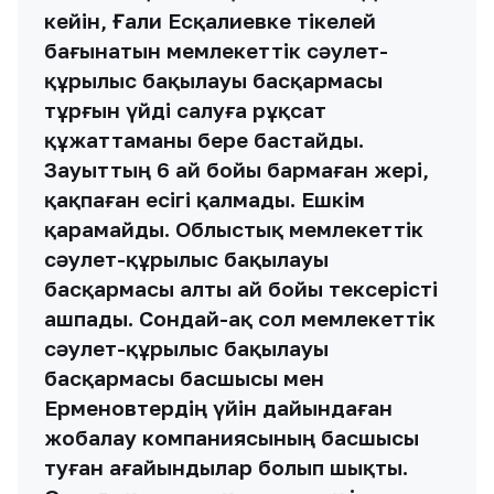
кейін, Ғали Есқалиевке тікелей
бағынатын мемлекеттік сәулет-
құрылыс бақылауы басқармасы
тұрғын үйді салуға рұқсат
құжаттаманы бере бастайды.
Зауыттың 6 ай бойы бармаған жері,
қақпаған есігі қалмады. Ешкім
қарамайды. Облыстық мемлекеттік
сәулет-құрылыс бақылауы
басқармасы алты ай бойы тексерісті
ашпады. Сондай-ақ сол мемлекеттік
сәулет-құрылыс бақылауы
басқармасы басшысы мен
Ерменовтердің үйін дайындаған
жобалау компаниясының басшысы
туған ағайындылар болып шықты.