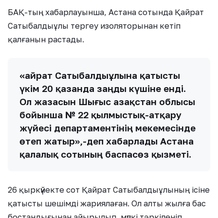
БАҚ-тың хабарлауынша, Астана сотында Қайрат
Сатыбалдыұлы тергеу изоляторынан кетіп
қалғанын растады.
«Қайрат Сатыбалдыұлына қатысты
үкім 20 қазанда заңды күшіне енді.
Ол жазасын Шығыс Қазақстан облысы
бойынша № 22 қылмыстық-атқару
жүйесі департаментінің мекемесінде
өтеп жатыр»,-деп хабарлады Астана
қалалық сотының баспасөз қызметі.
26 қыркүйекте сот Қайрат Сатыбалдыұлының ісіне
қатысты шешімді жариялаған. Ол алты жылға бас
бостандығынан айырылып, мүлкі тәркіленіп,