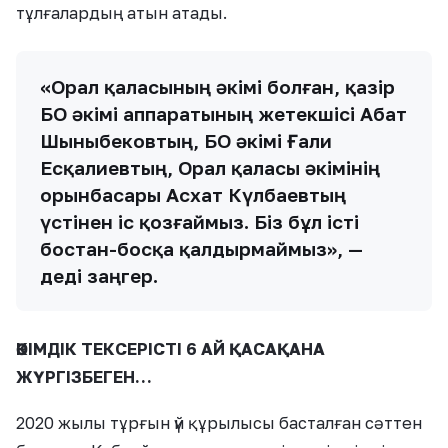
тұлғалардың атын атады.
«Орал қаласының әкімі болған, қазір
БҚО әкімі аппаратының жетекшісі Абат
Шыныбековтың, БҚО әкімі Ғали
Есқалиевтың, Орал қаласы әкімінің
орынбасары Асхат Күлбаевтың
үстінен іс қозғаймыз. Біз бұл істі
бостан-босқа қалдырмаймыз», —
деді заңгер.
ӘКІМДІК ТЕКСЕРІСТІ 6 АЙ ҚАСАҚАНА
ЖҮРГІЗБЕГЕН…
2020 жылы тұрғын үй құрылысы басталған сәттен