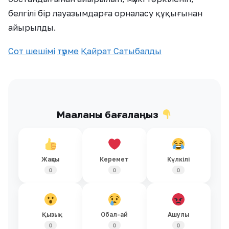
белгілі бір лауазымдарға орналасу құқығынан
айырылды.
Сот шешімі
түрме
Қайрат Сатыбалды
Мақаланы бағалаңыз
Жақсы
Керемет
Күлкілі
0
0
0
Қызық
Обал-ай
Ашулы
0
0
0