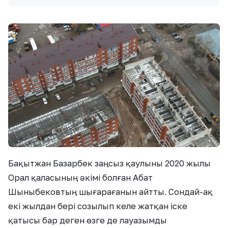
Бақытжан Базарбек заңсыз қаулыны 2020 жылы
Орал қаласының әкімі болған Абат
Шыныбековтың шығарағанын айтты. Сондай-ақ
екі жылдан бері созылып келе жатқан іске
қатысы бар деген өзге де лауазымды