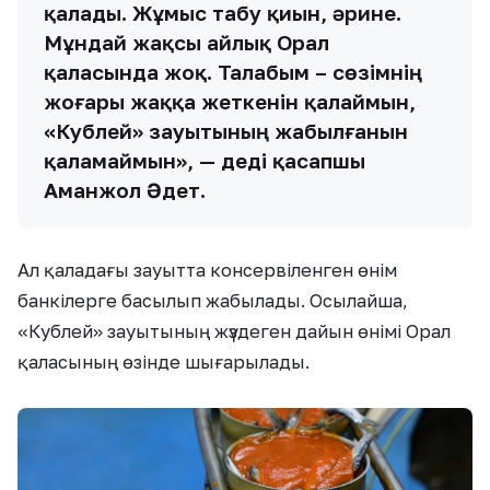
қалады. Жұмыс табу қиын, әрине.
Мұндай жақсы айлық Орал
қаласында жоқ. Талабым – сөзімнің
жоғары жаққа жеткенін қалаймын,
«Кублей» зауытының жабылғанын
қаламаймын», — деді қасапшы
Аманжол Әдет.
Ал қаладағы зауытта консервіленген өнім
банкілерге басылып жабылады. Осылайша,
«Кублей» зауытының жүздеген дайын өнімі Орал
қаласының өзінде шығарылады.