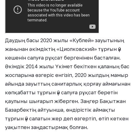
Даудың басы 2020 жылы «Кублей» зауытының
жанынан әкімдіктің «Циолковский» тұрғын үй
кешенін салуға рұқсат бергенінен басталған.
Әкімдік 2014 жылы Үкімет бекіткен қаланың бас
жоспарына өзгеріс енгізіп, 2020 жылдың мамыр
айында зауыттың санитарлық қорғау аймағынан
көпқабатты тұрғын үй салуға рұқсат беретін
қаулыны шығарып жіберген. Заңгер Бақытжан
Базарбектің айтуынша, өндірістік аймақты
тұрғын үй салатын жер деп өзгертіп, өтіп кеткен
уақытпен заңдастырмақ болған.