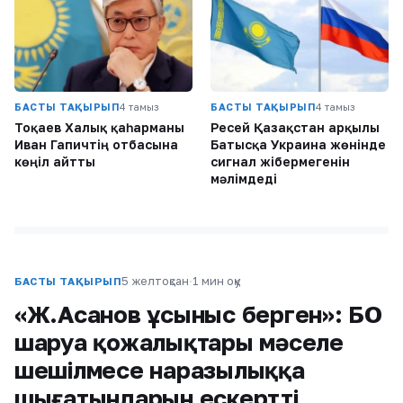
БАСТЫ ТАҚЫРЫП
4 тамыз
БАСТЫ ТАҚЫРЫП
4 тамыз
Тоқаев Халық қаһарманы
Ресей Қазақстан арқылы
Иван Гапичтің отбасына
Батысқа Украина жөнінде
көңіл айтты
сигнал жібермегенін
мәлімдеді
5 желтоқсан
·
1 мин оқу
БАСТЫ ТАҚЫРЫП
«Ж.Асанов ұсыныс берген»: БҚО
шаруа қожалықтары мәселе
шешілмесе наразылыққа
шығатындарын ескертті