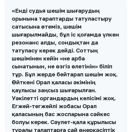
«Енді судья шешім шығарудың
орынына тараптарды татуластыру
сатысына өтеміз, шешім
шығарылмайды, бұл іс қоғамда үлкен
резонанс алды, сондықтан да
татуласу керек дейді. Соттың
шешімінен кейін «не арба
сынатынын, не өзгіз өлетінін» біліп
тұр. Бұл жерде бейтарап шешім жоқ.
Өйткені Орал қаласы әкімінің
қаулысы заңсыз шығарылған.
Уәкілетті органдардың келісімі жоқ.
Егжей-тегжейлі жобасы Орал
қаласының бас жоспарына сәйкес
болуы керек. Сәулет-қала құрылысы
туралы талаптарға сай өнеркәсіптік