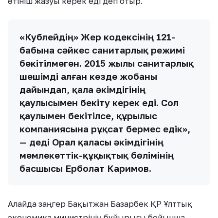
өтініш жазуы керек еді деп отыр.
«Кублейдің» Жер кодексінің 121-
бабына сәйкес санитарлық режимі
бекітілмеген. 2015 жылы санитарлық
шешімді алған кезде жобаны
дайындап, қала әкімдігінің
қаулысымен бекіту керек еді. Сол
қаулымен бекітілсе, құрылыс
компаниясына рұқсат бермес едік»,
— деді Орал қаласы әкімдігінің
мемлекеттік-құқықтық бөлімінің
басшысы Ерболат Каримов.
Алайда заңгер Бақытжан Базарбек ҚР Ұлттық
экономика министрінің бұйырығы бойынша