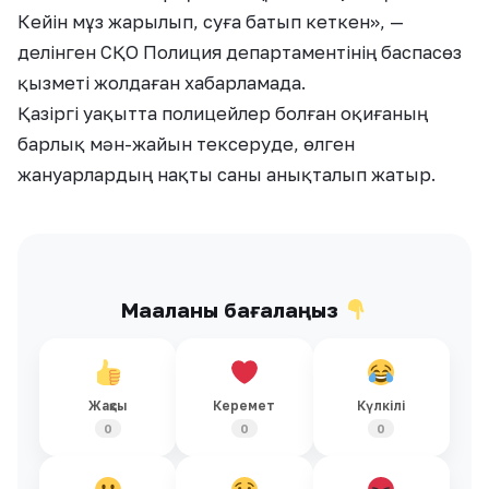
Кейін мұз жарылып, суға батып кеткен», —
делінген СҚО Полиция департаментінің баспасөз
қызметі жолдаған хабарламада.
Қазіргі уақытта полицейлер болған оқиғаның
барлық мән-жайын тексеруде, өлген
жануарлардың нақты саны анықталып жатыр.
Мақаланы бағалаңыз
Жақсы
Керемет
Күлкілі
0
0
0