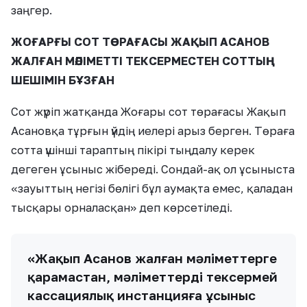
заңгер.
ЖОҒАРҒЫ СОТ ТӨРАҒАСЫ ЖАҚЫП АСАНОВ
ЖАЛҒАН МӘЛІМЕТТІ ТЕКСЕРМЕСТЕН СОТТЫҢ
ШЕШІМІН БҰЗҒАН
Сот жүріп жатқанда Жоғары сот төрағасы Жақып
Асановқа тұрғын үйдің иелері арыз берген. Төраға
сотта үшінші тараптың пікірі тыңдалу керек
дегеген ұсыныс жібереді. Сондай-ақ ол ұсыныста
«зауыттың негізі бөлігі бұл аумақта емес, қаладан
тысқары орналасқан» деп көрсетіледі.
«Жақып Асанов жалған мәліметтерге
қарамастан, мәліметтерді тексермей
кассациялық инстанцияға ұсыныс