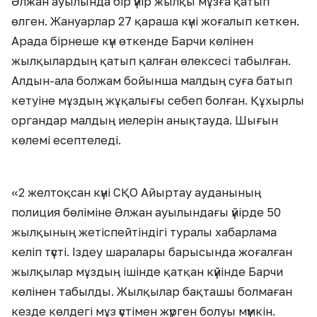
Әлжан ауылында бір үйір жылқы мұзға қатып
өлген. Жануарлар 27 қараша күні жоғалып кеткен.
Арада бірнеше күн өткенде Барчи көлінен
жылқылардың қатып қалған өлексесі табылған.
Алдын-ала болжам бойынша малдың суға батып
кетуіне мұздың жұқалығы себеп болған. Құхырлы
органдар малдың иелерін анықтауда. Шығын
көлемі есептеледі.
«2 желтоқсан күні СҚО Айыртау ауданының
полиция бөліміне Әлжан ауылындағы үйірде 50
жылқының жетіспейтіндігі туралы хабарлама
келіп түсті. Іздеу шаралары барысында жоғалған
жылқылар мұздың ішінде қатқан күйінде Барчи
көлінен табылды. Жылқылар бақташы болмаған
кезде көлдегі мұз үстімен жүрген болуы мүмкін.