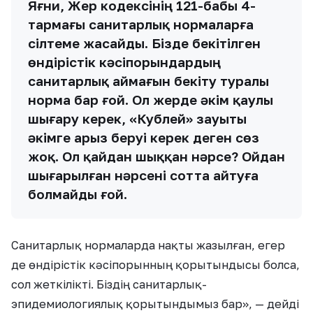
Яғни, Жер кодексінің 121-бабы 4-
тармағы санитарлық нормаларға
сілтеме жасайды. Бізде бекітілген
өндірістік кәсіпорындардың
санитарлық аймағын бекіту туралы
норма бар ғой. Ол жерде әкім қаулы
шығару керек, «Кублей» зауыты
әкімге арыз беруі керек деген сөз
жоқ. Ол қайдан шыққан нәрсе? Ойдан
шығарылған нәрсені сотта айтуға
болмайды ғой.
Санитарлық нормаларда нақты жазылған, егер
де өндірістік кәсіпорынның қорытындысы болса,
сол жеткілікті. Біздің санитарлық-
эпидемиологиялық қорытындымыз бар», — дейді