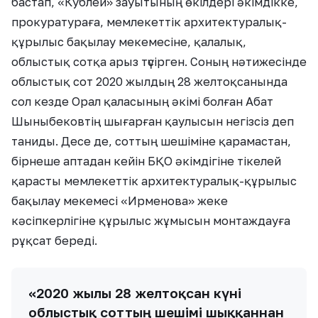
бастап, «Кублей» зауытының өкілдері әкімдікке,
прокуратураға, мемлекеттік архитектуралық-
құрылыс бақылау мекемесіне, қалалық,
облыстық сотқа арыз түсірген. Соның нәтижесінде
облыстық сот 2020 жылдың 28 желтоқсанында
сол кезде Орал қаласының әкімі болған Абат
Шыныбековтің шығарған қаулысын негізсіз деп
таниды. Десе де, соттың шешіміне қарамастан,
бірнеше аптадан кейін БҚО әкімдігіне тікелей
қарасты мемлекеттік архитектуралық-құрылыс
бақылау мекемесі «Ирменова» жеке
кәсіпкерлігіне құрылыс жұмысын монтаждауға
рұқсат береді.
«2020 жылы 28 желтоқсан күні
облыстық соттың шешімі шыққаннан