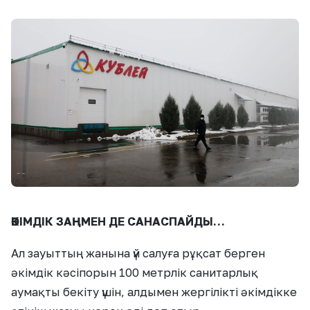
ӘКІМДІК ЗАҢМЕН ДЕ САНАСПАЙДЫ…
Ал зауыттың жанына үй салуға рұқсат берген
әкімдік кәсіпорын 100 метрлік санитарлық
аумақты бекіту үшін, алдымен жергілікті әкімдікке