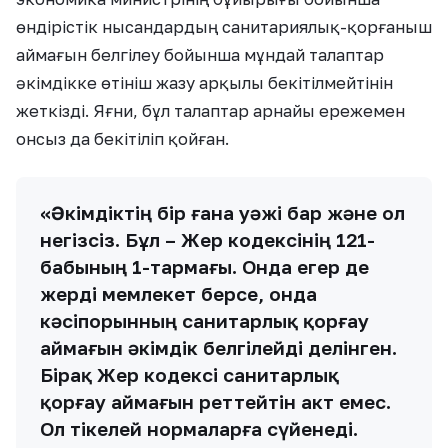
өндірістік нысандардың санитариялық-қорғаныш
аймағын белгілеу бойынша мұндай талаптар
әкімдікке өтініш жазу арқылы бекітілмейтінін
жеткізді. Яғни, бұл талаптар арнайы ережемен
онсыз да бекітіліп қойған.
«Әкімдіктің бір ғана уәжі бар және ол
негізсіз. Бұл – Жер кодексінің 121-
бабының 1-тармағы. Онда егер де
жерді мемлекет берсе, онда
кәсіпорынның санитарлық қорғау
аймағын әкімдік белгілейді делінген.
Бірақ Жер кодексі санитарлық
қорғау аймағын реттейтін акт емес.
Ол тікелей нормаларға сүйенеді.