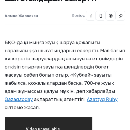
Алмас Жарасхан
Бөлісу:
@
БҚО-да үш мыңға жуық шаруа қожалығы
наразылыққа шығатындарын ескертті. Мал бағып
күн көретін шаруалардың ашынуына ет өнімдерін
өткізіп отырған зауытқа шенділердің бөгет
жасауы себеп болып отыр. «Кублей» зауыты
жабылса, қожалықтардан басқа, 700-ге жуық
адам жұмыссыз қалуы мүмкін, деп хабарлайды
Qazaq.today
ақпараттық агенттігі
Azattyq Ruhy
сілтеме жасап.