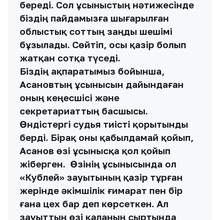
береді. Сол ұсыныстың нәтижесінде
біздің пайдамызға шығарылған
облыстық соттың заңды шешімі
бұзылады. Сөйтіп, осы қазір болып
жатқан сотқа түседі.
Біздің ақпаратымыз бойынша,
Асановтың ұсынысын дайындаған
оның кеңесшісі және
секретариаттың басшысы.
Өндістергі судья тиісті қорытынды
берді. Бірақ оны қабылдамай қойып,
Асанов өзі ұсынысқа қол қойып
жіберген. Өзінің ұсынысында ол
«Кублей» зауытының қазір тұрған
жерінде әкімшілік ғимарат пен бір
ғана цех бар деп көрсеткен. Ал
зауыттың өзі қаланың сыртында