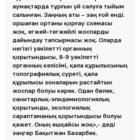
аумақтарда тұрғын үй салуға тыйым
салынған. Заңның аты – заң ғой енді.
Қоршаған ортаны қорғау схемасы
жоқ, егжей-тегжейлі жоспарды
дайындау тапсырмасы жоқ. Оларда
негізгі уәкілетті органның
қорытындысы, 8-9 уәкілетті
органның келісімі, қала құрылысының
топографиялық суреті, қала
құрылысы зоналарын растайтын
жоспар болуы керек. Одан бөлек,
санитарлық-эпидемиологиялық
қорытынды, экологиялық
сараптаманың қорытындысы болуы
қажет. Оның ешқайсы жоқ»,- деді
заңгер Бақытжан Базарбек.