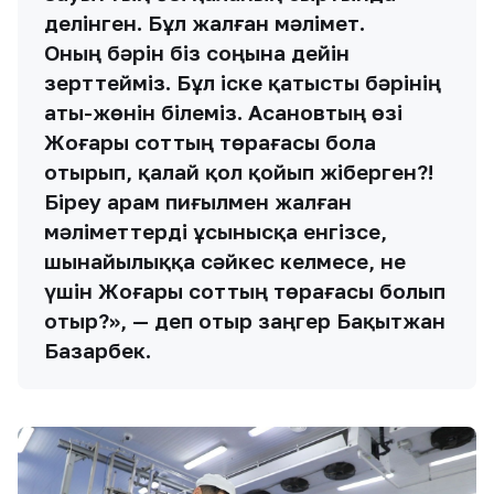
делінген. Бұл жалған мәлімет.
Оның бәрін біз соңына дейін
зерттейміз. Бұл іске қатысты бәрінің
аты-жөнін білеміз. Асановтың өзі
Жоғары соттың төрағасы бола
отырып, қалай қол қойып жіберген?!
Біреу арам пиғылмен жалған
мәліметтерді ұсынысқа енгізсе,
шынайылыққа сәйкес келмесе, не
үшін Жоғары соттың төрағасы болып
отыр?», — деп отыр заңгер Бақытжан
Базарбек.