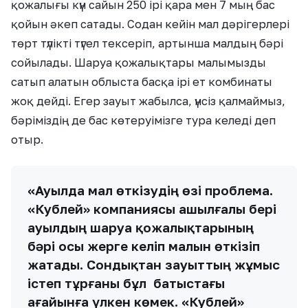
қожалығы күн сайын 250 ірі қара мен 7 мың бас
қойын әкеп сатады. Содан кейін мал дәрігерлері
төрт түлікті түгел тексеріп, артынша малдың бәрі
сойылады. Шаруа қожалықтары малымызды
сатып алатын облыста басқа ірі ет комбинаты
жоқ дейді. Егер зауыт жабылса, үнсіз қалмаймыз,
бәріміздің де бас көтеруімізге тура келеді деп
отыр.
«Ауылда мал өткізудің өзі проблема.
«Кублей» компаниясы ашылғалы бері
ауылдың шаруа қожалықтарының
бәрі осы жерге келіп малын өткізіп
жатады. Сондықтан зауыттың жұмыс
істеп тұрғаны бұл батыстағы
ағайынға үлкен көмек. «Кублей»