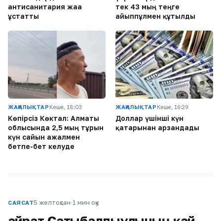
антисанитария жаға
тек 43 мың теңге
ұстатты
айыппұлмен құтылды
ЖАҢАЛЫҚТАР
Кеше, 18:03
ЖАҢАЛЫҚТАР
Кеше, 16:29
Көпірсіз Көктaл: Алматы
Доллар үшінші күн
облысында 2,5 мың тұрғын
қатарынан арзандады
күн сайын ажалмен
бетпе-бет келуде
5 желтоқсан
·
1 мин оқу
САЯСАТ
Қайрат Сатыбалдыұлының қай