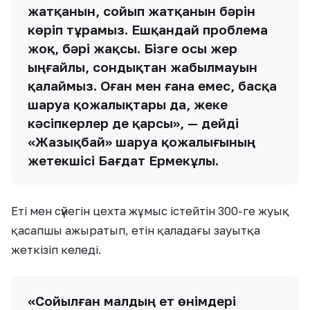
жатқанын, сойып жатқанын бәрін
көріп тұрамыз. Ешқандай проблема
жоқ, бәрі жақсы. Бізге осы жер
ыңғайлы, сондықтан жабылмауын
қалаймыз. Оған мен ғана емес, басқа
шаруа қожалықтары да, жеке
кәсіпкерлер де қарсы», — дейді
«Жазықбай» шаруа қожалығының
жетекшісі Бағдат Ермекұлы.
Еті мен сүйегін цехта жұмыс істейтін 300-ге жуық
қасапшы ажыратып, етін қаладағы зауытқа
жеткізіп келеді.
«Сойылған малдың ет өнімдері