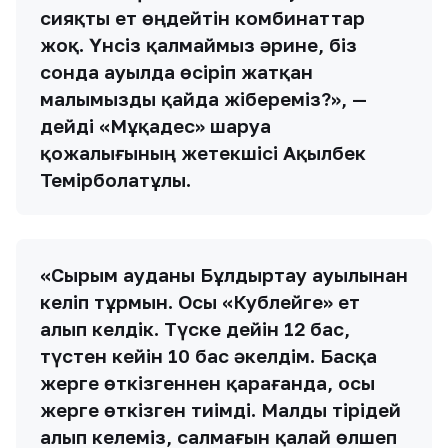
сияқты ет өңдейтін комбинаттар
жоқ. Үнсіз қалмаймыз әрине, біз
сонда ауылда өсіріп жатқан
малымызды қайда жібереміз?», —
дейді «Мұқадес» шаруа
қожалығының жетекшісі Ақылбек
Темірболатұлы.
«Сырым ауданы Бұлдыртау ауылынан
келіп тұрмын. Осы «Кублейге» ет
алып келдік. Түске дейін 12 бас,
түстен кейін 10 бас әкелдім. Басқа
жерге өткізгеннен қарағанда, осы
жерге өткізген тиімді. Малды тірідей
алып келеміз, салмағын қалай өлшеп