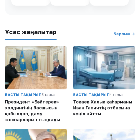
Ұқсас жаңалықтар
Барлығы →
БАСТЫ ТАҚЫРЫП
5 тамыз
БАСТЫ ТАҚЫРЫП
4 тамыз
Президент «Бәйтерек»
Тоқаев Халық қаһарманы
холдингінің басшысын
Иван Гапичтің отбасына
қабылдап, даму
көңіл айтты
жоспарларын тыңдады