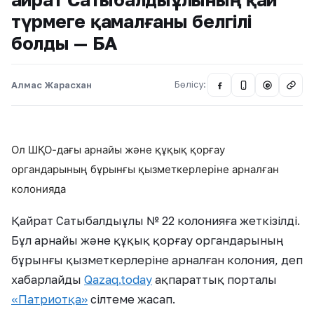
түрмеге қамалғаны белгілі
болды — БАҚ
Алмас Жарасхан
Бөлісу:
@
Ол ШҚО-дағы арнайы және құқық қорғау
органдарының бұрынғы қызметкерлеріне арналған
колонияда
Қайрат Сатыбалдыұлы № 22 колонияға жеткізілді.
Бұл арнайы және құқық қорғау органдарының
бұрынғы қызметкерлеріне арналған колония, деп
хабарлайды
Qazaq.today
ақпараттық порталы
«Патриотқа»
сілтеме жасап.