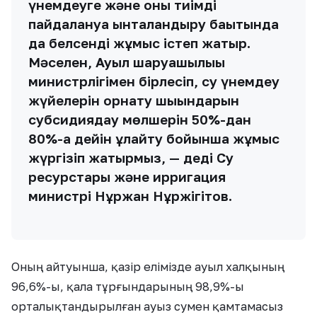
үнемдеуге және оны тиімді
пайдалануға ынталандыру бағытында
да белсенді жұмыс істеп жатыр.
Мәселен, Ауыл шаруашылығы
министрлігімен бірлесіп, су үнемдеу
жүйелерін орнату шығындарын
субсидиядау мөлшерін 50%-дан
80%-ға дейін ұлғайту бойынша жұмыс
жүргізіп жатырмыз, — деді Су
ресурстары және ирригация
министрі Нұржан Нұржігітов.
Оның айтуынша, қазір елімізде ауыл халқының
96,6%-ы, қала тұрғындарының 98,9%-ы
орталықтандырылған ауыз сумен қамтамасыз