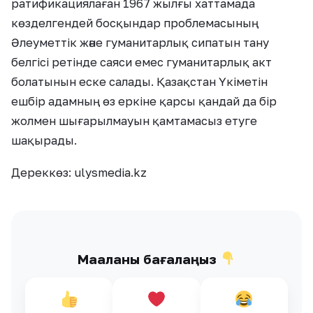
ратификациялаған 1967 жылғы хаттамада
көзделгендей босқындар проблемасының
Әлеуметтік және гуманитарлық сипатын тану
белгісі ретінде саяси емес гуманитарлық акт
болатынын еске салады. Қазақстан Үкіметін
ешбір адамның өз еркіне қарсы қандай да бір
жолмен шығарылмауын қамтамасыз етуге
шақырады.
Дереккөз: ulysmedia.kz
Мақаланы бағалаңыз