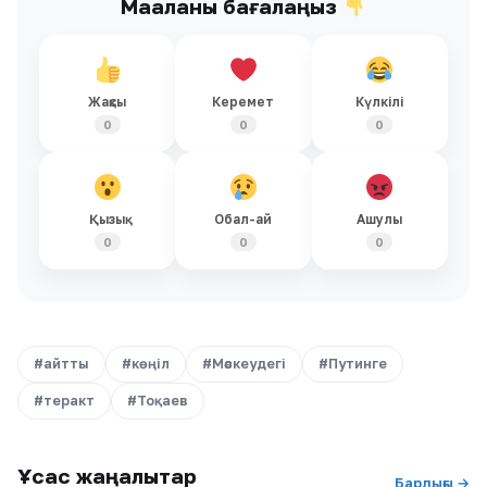
Мақаланы бағалаңыз
Жақсы
Керемет
Күлкілі
0
0
0
Қызық
Обал-ай
Ашулы
0
0
0
#айтты
#көңіл
#Мәскеудегі
#Путинге
#теракт
#Тоқаев
Ұқсас жаңалықтар
Барлығы →