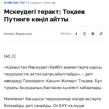
23 наурыз
·
1 мин оқу
ЖАҢАЛЫҚТАР
Мәскеудегі теракт: Тоқаев
Путинге көңіл айтты
Алмас Жарасхан
Бөлісу:
@
[ad_1]
«Қазақстан Мәскеудегі бейбіт азаматтарға қарсы
террористік актіні қатаң айыптайды», – деп
мәлімдеді Президент Қасым-Жомарт Тоқаев. Бұл
туралы Ақорданың баспасөз қызметі хабарлады.
Мемлекет басшысы терроризмді мүлде ақтауға
болмайды деп санайды. Ол БҰҰ-ға мүше