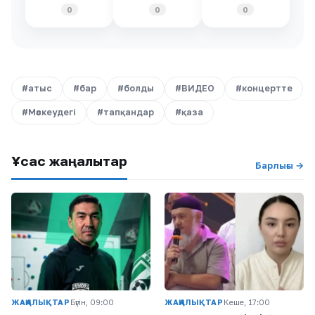
0
0
0
#атыс
#бар
#болды
#ВИДЕО
#концертте
#Мәскеудегі
#тапқандар
#қаза
Ұқсас жаңалықтар
Барлығы →
ЖАҢАЛЫҚТАР
Бүгін, 09:00
ЖАҢАЛЫҚТАР
Кеше, 17:00