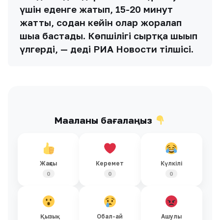
үшін еденге жатып, 15-20 минут
жатты, содан кейін олар жорғалап
шыға бастады. Көпшілігі сыртқа шығып
үлгерді, — деді РИА Новости тілшісі.
Мақаланы бағалаңыз
Жақсы
Керемет
Күлкілі
0
0
0
Қызық
Обал-ай
Ашулы