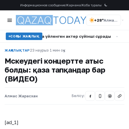
Информационное сообщение
Жарнама
Жоба туралы
+28°
Алматы
с кіші қызға үйленген актер сүйінші сұрады
•
Самат Смақо
СОҢҒЫ ЖАҢАЛЫҚ
23 наурыз
·
1 мин оқу
ЖАҢАЛЫҚТАР
Мәскеудегі концертте атыс
болды: қаза тапқандар бар
(ВИДЕО)
Алмас Жарасхан
Бөлісу:
@
[ad_1]