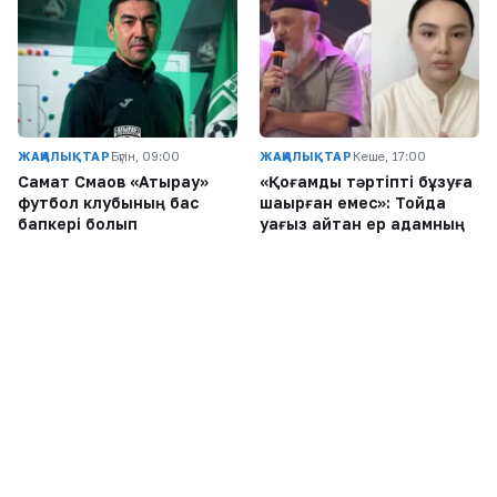
ЖАҢАЛЫҚТАР
Бүгін, 09:00
ЖАҢАЛЫҚТАР
Кеше, 17:00
Самат Смақов «Атырау»
«Қоғамдық тәртіпті бұзуға
футбол клубының бас
шақырған емес»: Тойда
бапкері болып
уағыз айтқан ер адамның
тағайындалды
қызы Тоқаевтан көмек
сұрады
ЖАҢАЛЫҚТАР
Кеше, 16:26
ЖАҢАЛЫҚТАР
Кеше, 16:00
807 адам қаза тапты:
Сорлаған жүргізушілер