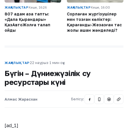
ЖАҢАЛЫҚТАР
Кеше, 16:26
ЖАҢАЛЫҚТАР
Кеше, 16:00
807 адам қаза тапты:
Сорлаған жүргізушілер
«Дала Қырандары»
мен тозған көліктер:
ҚазАвтоЖолға талап
Қарағанды-Жезқазған тас
қойды
жолы қашан жөнделеді?
22 наурыз
·
1 мин оқу
ЖАҢАЛЫҚТАР
Бүгін – Дүниежүзілік су
ресурстары күні
Алмас Жарасхан
Бөлісу:
@
[ad_1]