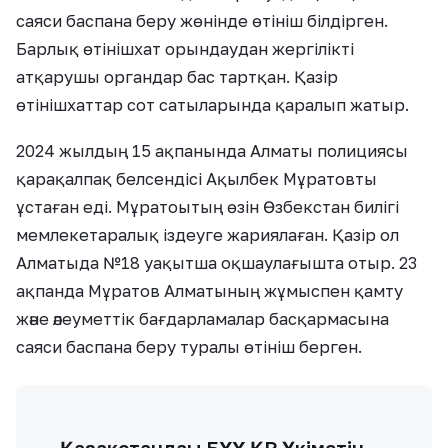
саяси баспана беру жөнінде өтініш білдірген.
Барлық өтінішхат орындаудан жергілікті
атқарушы органдар бас тартқан. Қазір
өтінішхаттар сот сатыларында қаралып жатыр.
2024 жылдың 15 ақпанында Алматы полициясы
қарақалпақ белсендісі Ақылбек Мұратовты
ұстаған еді. Мұратоытың өзін Өзбекстан билігі
мемлекетаралық іздеуге жариялаған. Қазір ол
Алматыда №18 уақытша оқшаулағышта отыр. 23
ақпанда Мұратов Алматының жұмыспен қамту
және әлеуметтік бағдарламалар басқармасына
саяси баспана беру туралы өтініш берген.
— Қазақстандағы БҰҰ ҚР Үкіметін