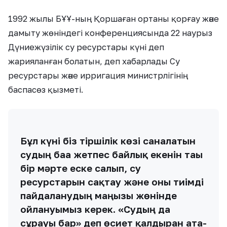
1992 жылы БҰҰ-ның Қоршаған ортаны қорғау және
дамыту жөніндегі конференциясында 22 наурыз
Дүниежүзілік су ресурстары күні деп
жарияланған болатын, деп хабарлады Су
ресурстары және ирригация министрлігінің
баспасөз қызметі.
Бұл күні біз тіршілік көзі саналатын
судың баға жетпес байлық екенін тағы
бір мәрте еске салып, су
ресурстарын сақтау және оны тиімді
пайдаланудың маңызы жөнінде
ойлануымыз керек. «Судың да
сұрауы бар» деп өсиет қалдырған ата-