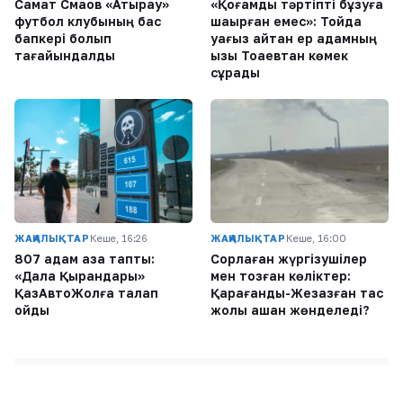
Самат Смақов «Атырау»
«Қоғамдық тәртіпті бұзуға
футбол клубының бас
шақырған емес»: Тойда
бапкері болып
уағыз айтқан ер адамның
тағайындалды
қызы Тоқаевтан көмек
сұрады
ЖАҢАЛЫҚТАР
Кеше, 16:26
ЖАҢАЛЫҚТАР
Кеше, 16:00
807 адам қаза тапты:
Сорлаған жүргізушілер
«Дала Қырандары»
мен тозған көліктер:
ҚазАвтоЖолға талап
Қарағанды-Жезқазған тас
қойды
жолы қашан жөнделеді?