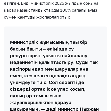
етілген. Енді министрлік 2025 жылдың соңына
қарай қазақстандықтарды 100% сапалы ауыз
сумен қамтуды жоспарлап отыр.
Министрлік жұмысының тағы бір
басым бағыты – елімізде су
ресурстарын ұқыпты пайдалану
мәдениетін қалыптастыру. Суды тек
кәсіпорындар мен шаруалар ғана
емес, кез келген қазақстандық
үнемдеуге тиіс. Сол себепті де
сіздерді ортақ іске үлес қосып,
судың әр тамшысына
жауапкершілікпен қарауға
шақырамын, — деді министр Нұржан