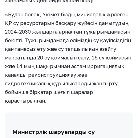
заңнамалық деңгейде күшейтіледі.
«Бұдан бөлек, Үкімет біздің министрлік әзірлеген
ҚР су ресурстарын басқару жүйесін дамытудың
2024-2030 жылдарға арналған тұжырымдамасын
бекітті. Тұжырымдамада еліміздің су қауіпсіздігін
қамтамасыз ету және су тапшылығын азайту
мақсатында 20 су қоймасын салу, 15 су қоймасын
және 14 мың шақырымнан астам ирригациялық
каналды реконструкциялау және
гидротехникалық құрылыстарды жаңғырту
бойынша бірқатар шұғыл шаралар
қарастырылған.
Министрлік шаруаларды су