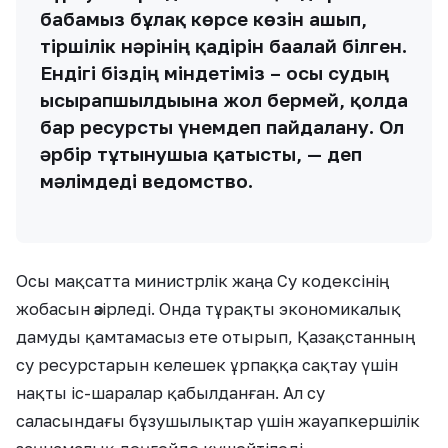
бабамыз бұлақ көрсе көзін ашып,
тіршілік нәрінің қадірін бағалай білген.
Ендігі біздің міндетіміз – осы судың
ысырапшылдығына жол бермей, қолда
бар ресурсты үнемдеп пайдалану. Ол
әрбір тұтынушыға қатысты, — деп
мәлімдеді ведомство.
Осы мақсатта министрлік жаңа Су кодексінің
жобасын әзірледі. Онда тұрақты экономикалық
дамуды қамтамасыз ете отырып, Қазақстанның
су ресурстарын келешек ұрпаққа сақтау үшін
нақты іс-шаралар қабылданған. Ал су
саласындағы бұзушылықтар үшін жауапкершілік