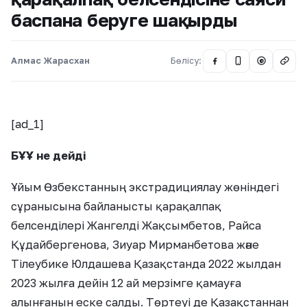
баспана беруге шақырды
Алмас Жарасхан
Бөлісу:
@
[ad_1]
БҰҰ не дейді
Ұйым Өзбекстанның экстрадициялау жөніндегі
сұранысына байланысты қарақалпақ
белсенділері Жангелді Жақсымбетов, Райса
Құдайбергенова, Зиуар Мирманбетова және
Тілеубике Юлдашева Қазақстанда 2022 жылдан
2023 жылға дейін 12 ай мерзімге қамауға
алынғанын еске салды. Төртеуі де Қазақстаннан