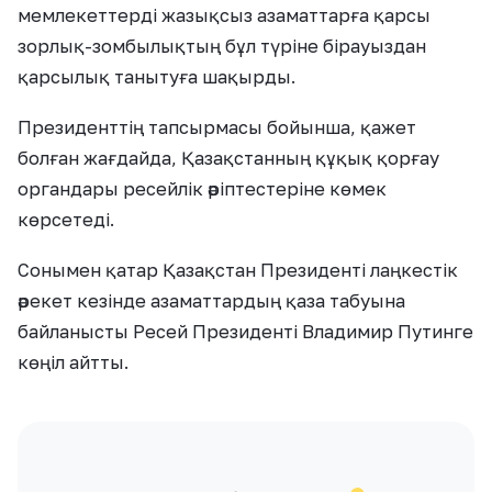
мемлекеттерді жазықсыз азаматтарға қарсы
зорлық-зомбылықтың бұл түріне бірауыздан
қарсылық танытуға шақырды.
Президенттің тапсырмасы бойынша, қажет
болған жағдайда, Қазақстанның құқық қорғау
органдары ресейлік әріптестеріне көмек
көрсетеді.
Сонымен қатар Қазақстан Президенті лаңкестік
әрекет кезінде азаматтардың қаза табуына
байланысты Ресей Президенті Владимир Путинге
көңіл айтты.