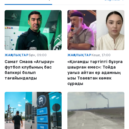
ЖАҢАЛЫҚТАР
Бүгін, 09:00
ЖАҢАЛЫҚТАР
Кеше, 17:00
Самат Смақов «Атырау»
«Қоғамдық тәртіпті бұзуға
футбол клубының бас
шақырған емес»: Тойда
бапкері болып
уағыз айтқан ер адамның
тағайындалды
қызы Тоқаевтан көмек
сұрады