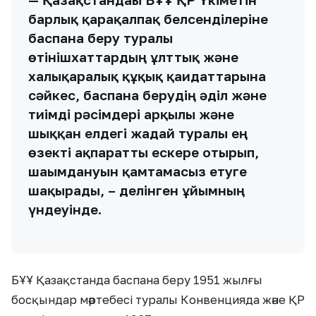
барлық қарақалпақ белсенділеріне
баспана беру туралы
өтінішхаттардың ұлттық және
халықаралық құқық қағидаттарына
сәйкес, баспана берудің әділ және
тиімді рәсімдері арқылы және
шыққан елдегі жағдай туралы ең
өзекті ақпаратты ескере отырып,
шағымдануын қамтамасыз етуге
шақырады, – делінген ұйымның
үндеуінде.
БҰҰ Қазақстанда баспана беру 1951 жылғы
босқындар мәртебесі туралы Конвенцияда және ҚР