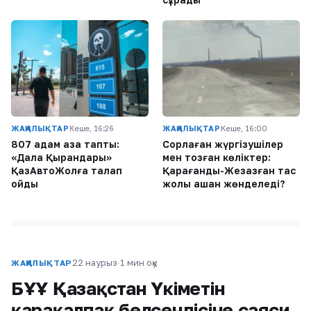
ЖАҢАЛЫҚТАР
Кеше, 16:26
ЖАҢАЛЫҚТАР
Кеше, 16:00
807 адам қаза тапты:
Сорлаған жүргізушілер
«Дала Қырандары»
мен тозған көліктер:
ҚазАвтоЖолға талап
Қарағанды-Жезқазған тас
қойды
жолы қашан жөнделеді?
22 наурыз
·
1 мин оқу
ЖАҢАЛЫҚТАР
БҰҰ Қазақстан Үкіметін
қарақалпақ белсендісіне саяси