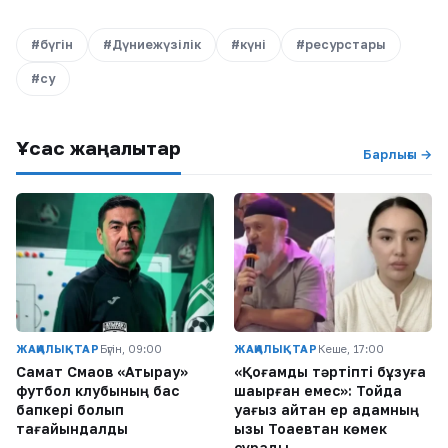
#бүгін
#Дүниежүзілік
#күні
#ресурстары
#су
Ұқсас жаңалықтар
Барлығы →
ЖАҢАЛЫҚТАР
Бүгін, 09:00
ЖАҢАЛЫҚТАР
Кеше, 17:00
Самат Смақов «Атырау»
«Қоғамдық тәртіпті бұзуға
футбол клубының бас
шақырған емес»: Тойда
бапкері болып
уағыз айтқан ер адамның
тағайындалды
қызы Тоқаевтан көмек
сұрады