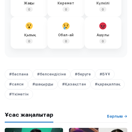
Жақсы
Керемет
Күлкілі
0
0
0
Қызық
Обал-ай
Ашулы
0
0
0
#баспана
#белсендісіне
#беруге
#БҰҰ
#саяси
#шақырды
#Қазақстан
#қарақалпақ
#Үкіметін
Ұқсас жаңалықтар
Барлығы →