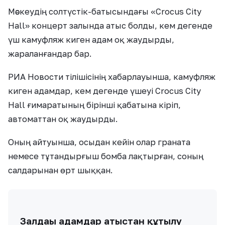
Мәскеудің солтүстік-батысындағы «Crocus City
Hall» концерт залында атыс болды, кем дегенде
үш камуфляж киген адам оқ жаудырды,
жараланғандар бар.
РИА Новости тілішісінің хабарлауынша, камуфляж
киген адамдар, кем дегенде үшеуі Crocus City
Hall ғимаратының бірінші қабатына кіріп,
автоматтан оқ жаудырды.
Оның айтуынша, осыдан кейін олар граната
немесе тұтандырғыш бомба лақтырған, соның
салдарынан өрт шыққан.
Залдағы адамдар атыстан құтылу