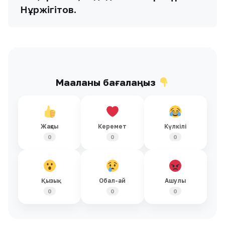
Нұржігітов.
Мақаланы бағалаңыз
Жақсы
Керемет
Күлкілі
0
0
0
Қызық
Обал-ай
Ашулы
0
0
0