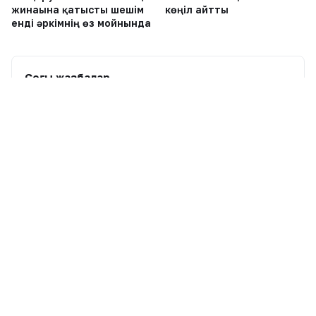
жинағына қатысты шешім
көңіл айтты
енді әркімнің өз мойнында
Соңғы жазбалар
1
Димаш Құдайберген DiMENSIONS атты жаңа
әлемдік тур бастайды
2
Қазақстанда ертең аптап ыстық сақталады:
кей өңірлерде найзағай мен бұршақ күтіледі
3
Димаш Құдайберген қарындасының тойында
ән айтып, желіде пікірталас тудырды
4
Қазақстандық хоккейші Бұлбұл Қартанбай
Канададағы беделді университетке жұмысқа
орналасты
5
Нұртас Адамбай АҚШ-қа көшуінің шын
себебін айтты