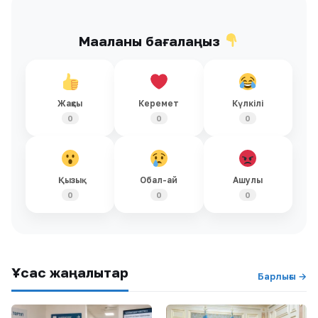
Мақаланы бағалаңыз
Жақсы
Керемет
Күлкілі
0
0
0
Қызық
Обал-ай
Ашулы
0
0
0
Ұқсас жаңалықтар
Барлығы →