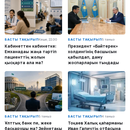
БАСТЫ ТАҚЫРЫП
Кеше, 22:30
БАСТЫ ТАҚЫРЫП
5 тамыз
Кабинеттен кабинетке:
Президент «Бәйтерек»
Емханадағы жаңа тәртіп
холдингінің басшысын
пациенттің жолын
қабылдап, даму
қысқарта ала ма?
жоспарларын тыңдады
БАСТЫ ТАҚЫРЫП
5 тамыз
БАСТЫ ТАҚЫРЫП
4 тамыз
Ұлттық банк пе, жеке
Тоқаев Халық қаһарманы
басқарушы ма? Зейнетақы
Иван Гапичтің отбасына