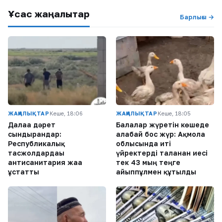
Ұқсас жаңалықтар
Барлығы →
ЖАҢАЛЫҚТАР
Кеше, 18:06
ЖАҢАЛЫҚТАР
Кеше, 18:05
Далаға дәрет
Балалар жүретін көшеде
сындырғандар:
алабай бос жүр: Ақмола
Республикалық
облысында иті
тасжолдардағы
үйректерді таланған иесі
антисанитария жаға
тек 43 мың теңге
ұстатты
айыппұлмен құтылды