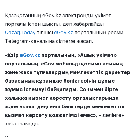
Қазақстанның eGov.kz электронды үкімет
порталы істен шықты, деп хабарлайды
Qazaq.Today
тілшісі
eGov.kz
порталының ресми
Telegram-каналына сілтеме жасап.
«
Қазір
eGov.kz
порталының, «Ашық үкімет»
порталының, eGov мобильді қосымшасының
және жеке тұлғалардың мемлекеттік деректер
базасының құрамдас бөліктерінің дұрыс
жұмыс істемеуі байқалады. Сонымен бірге
халыққа қызмет көрсету орталықтарында
және екінші деңгейлі банктерде мемлекеттік
қызмет көрсету қолжетімді емес
»
,
– делінген
хабарламада.