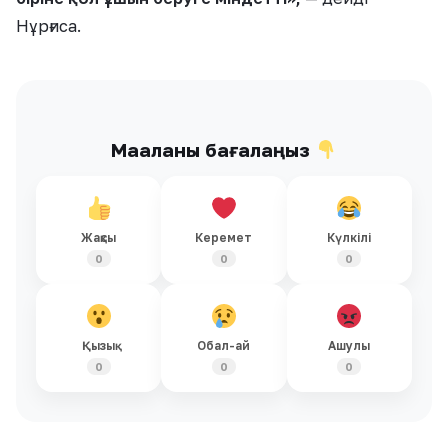
Нұрғиса.
Мақаланы бағалаңыз
Жақсы
Керемет
Күлкілі
0
0
0
Қызық
Обал-ай
Ашулы
0
0
0