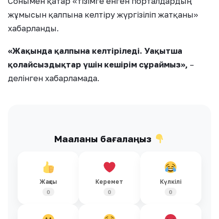
Сонымен қатар «тізімге енген порталдардың
жұмысын қалпына келтіру жүргізіліп жатқаны»
хабарланды.
«
Жақында қалпына келтіріледі. Уақытша
қолайсыздықтар үшін кешірім сұраймыз
»
,
–
делінген хабарламада.
Мақаланы бағалаңыз
Жақсы
Керемет
Күлкілі
0
0
0