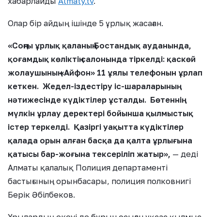
хабарлайды
Almaty.tv
.
Олар бір айдың ішінде 5 ұрлық жасаған.
«Соңғы ұрлық қаланың Бостандық ауданында,
қоғамдық көліктің салонында тіркелді: қаскөй
жолаушының «Айфон» 11 ұялы телефонын ұрлап
кеткен. Жедел-іздестіру іс-шараларының
нәтижесінде күдіктілер ұсталды. Бөтеннің
мүлкін ұрлау деректері бойынша қылмыстық
істер теркелді. Қазіргі уақытта күдіктілер
қалада орын алған басқа да қалта ұрлығына
қатысы бар-жоғына тексеріліп жатыр»,
— деді
Алматы қалалық Полиция департаменті
бастығының орынбасары, полиция полковнигі
Берік Әбілбеков.