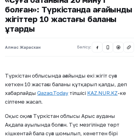
болған»: Түркістанда ағайынды
жігіттер 10 жастағы баланы
құтқарды
Алмас Жарасхан
Бөлісу:
@
Түркістан облысында ағайынды екі жігіт суға
кеткен 10 жастағы баланы құтқарып қалды, деп
хабарлайды
Qazaq.Today
тілшісі
KAZ.NUR.KZ
-ке
сілтеме жасап.
Оқыс оқиға Түркістан облысы Арыс ауданы
Ақдала ауылында болған. Түс мезгілінде төрт
кішкентай бала суға шомылып, кенеттен бірі