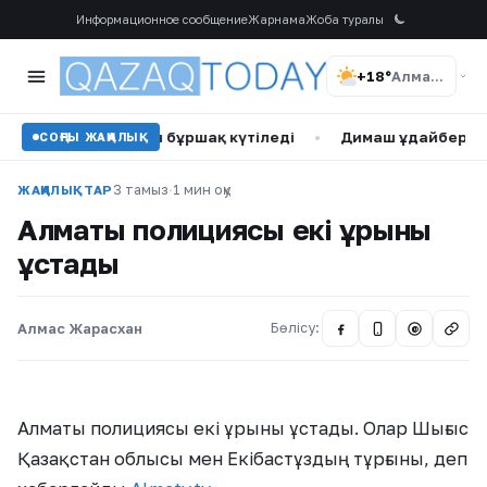
Информационное сообщение
Жарнама
Жоба туралы
+18°
Алматы
айзағай мен бұршақ күтіледі
•
Димаш Құдайберген қарында
СОҢҒЫ ЖАҢАЛЫҚ
3 тамыз
·
1 мин оқу
ЖАҢАЛЫҚТАР
Алматы полициясы екі ұрыны
ұстады
Алмас Жарасхан
Бөлісу:
@
Алматы полициясы екі ұрыны ұстады. Олар Шығыс
Қазақстан облысы мен Екібастұздың тұрғыны, деп