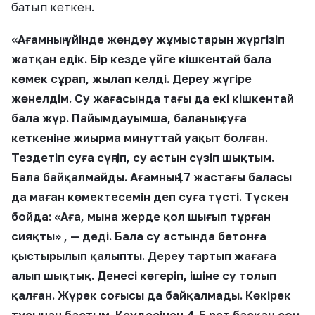
батып кеткен.
«Ағамның үйінде жөндеу жұмыстарын жүргізіп
жатқан едік. Бір кезде үйге кішкентай бала
көмек сұрап, жылап келді. Дереу жүгіре
жөнелдім. Су жағасында тағы да екі кішкентай
бала жүр. Пайымдауымша, баланың суға
кеткеніне жиырма минуттай уақыт болған.
Тездетіп суға сүңгіп, су астын сүзіп шықтым.
Бала байқалмайды. Ағамның 17 жастағы баласы
да маған көмектесемін деп суға түсті. Түскен
бойда: «Аға, мына жерде қол шығып тұрған
сияқты» , — деді. Бала су астында бетонға
қыстырылып қалыпты. Дереу тартып жағаға
алып шықтық. Денесі көгеріп, ішіне су толып
қалған. Жүрек соғысы да байқалмады. Көкірек