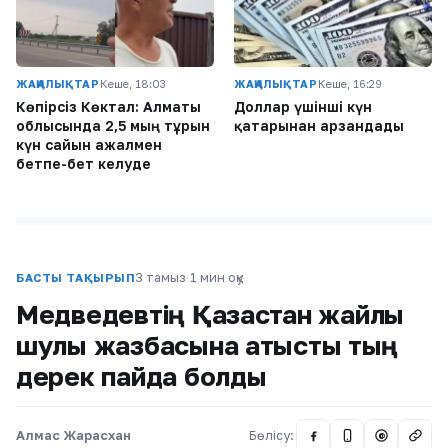
ЖАҢАЛЫҚТАР
Кеше, 18:03
ЖАҢАЛЫҚТАР
Кеше, 16:29
Көпірсіз Көктaл: Алматы
Доллар үшінші күн
облысында 2,5 мың тұрғын
қатарынан арзандады
күн сайын ажалмен
бетпе-бет келуде
3 тамыз
·
1 мин оқу
БАСТЫ ТАҚЫРЫП
Медведевтің Қазақстан жайлы
шулы жазбасына қатысты тың
дерек пайда болды
Алмас Жарасхан
Бөлісу:
@