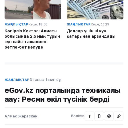
ЖАҢАЛЫҚТАР
Кеше, 18:03
ЖАҢАЛЫҚТАР
Кеше, 16:29
Көпірсіз Көктaл: Алматы
Доллар үшінші күн
облысында 2,5 мың тұрғын
қатарынан арзандады
күн сайын ажалмен
бетпе-бет келуде
3 тамыз
·
1 мин оқу
ЖАҢАЛЫҚТАР
eGov.kz порталында техникалық
ақау: Ресми өкіл түсінік берді
Алмас Жарасхан
Бөлісу:
@