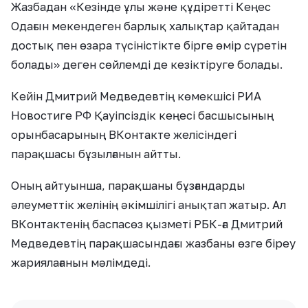
Жазбадан «Кезінде ұлы және құдіретті Кеңес
Одағын мекендеген барлық халықтар қайтадан
достық пен өзара түсіністікте бірге өмір сүретін
болады» деген сөйлемді де кезіктіруге болады.
Кейін Дмитрий Медведевтің көмекшісі РИА
Новостиге РФ Қауіпсіздік кеңесі басшысының
орынбасарының ВКонтакте желісіндегі
парақшасы бұзылғанын айтты.
Оның айтуынша, парақшаны бұзғандарды
әлеуметтік желінің әкімшілігі анықтап жатыр. Ал
ВКонтактенің баспасөз қызметі РБК-ға Дмитрий
Медведевтің парақшасындағы жазбаны өзге біреу
жариялағанын мәлімдеді.