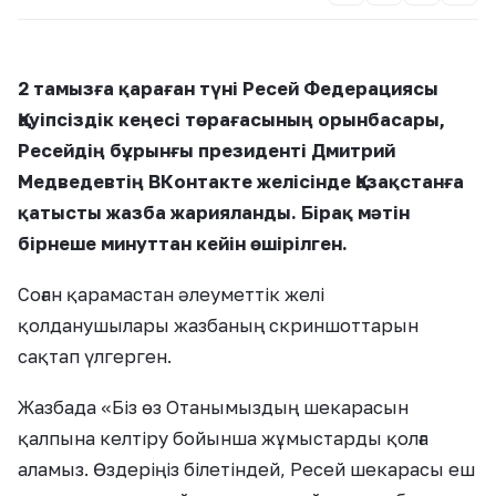
2 тамызға қараған түні Ресей Федерациясы
Қауіпсіздік кеңесі төрағасының орынбасары,
Ресейдің бұрынғы президенті Дмитрий
Медведевтің ВКонтакте желісінде Қазақстанға
қатысты жазба жарияланды. Бірақ мәтін
бірнеше минуттан кейін өшірілген.
Соған қарамастан әлеуметтік желі
қолданушылары жазбаның скриншоттарын
сақтап үлгерген.
Жазбада «Біз өз Отанымыздың шекарасын
қалпына келтіру бойынша жұмыстарды қолға
аламыз. Өздеріңіз білетіндей, Ресей шекарасы еш