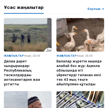
Ұқсас жаңалықтар
Барлығы →
ЖАҢАЛЫҚТАР
Кеше, 18:06
ЖАҢАЛЫҚТАР
Кеше, 18:05
Далаға дәрет
Балалар жүретін көшеде
сындырғандар:
алабай бос жүр: Ақмола
Республикалық
облысында иті
тасжолдардағы
үйректерді таланған иесі
антисанитария жаға
тек 43 мың теңге
ұстатты
айыппұлмен құтылды