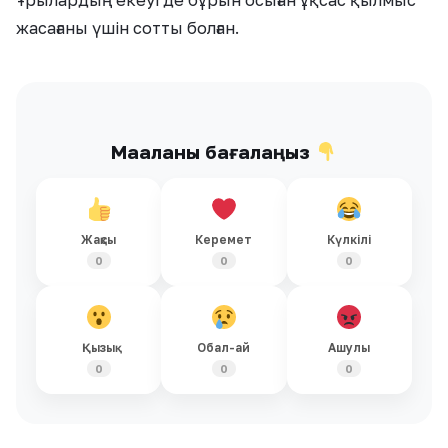
Ұрылардың екеуі де бұрын осыған ұқсас қылмыс
жасағаны үшін сотты болған.
Мақаланы бағалаңыз
Жақсы
Керемет
Күлкілі
0
0
0
Қызық
Обал-ай
Ашулы
0
0
0