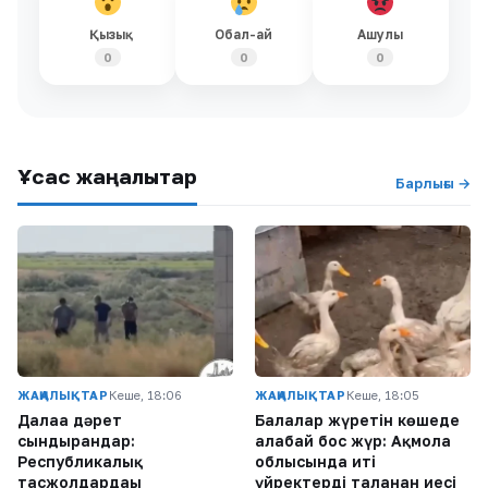
Қызық
Обал-ай
Ашулы
0
0
0
Ұқсас жаңалықтар
Барлығы →
ЖАҢАЛЫҚТАР
Кеше, 18:06
ЖАҢАЛЫҚТАР
Кеше, 18:05
Далаға дәрет
Балалар жүретін көшеде
сындырғандар:
алабай бос жүр: Ақмола
Республикалық
облысында иті
тасжолдардағы
үйректерді таланған иесі