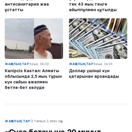
антисанитария жаға
тек 43 мың теңге
ұстатты
айыппұлмен құтылды
ЖАҢАЛЫҚТАР
Кеше, 18:03
ЖАҢАЛЫҚТАР
Кеше, 16:29
Көпірсіз Көктaл: Алматы
Доллар үшінші күн
облысында 2,5 мың тұрғын
қатарынан арзандады
күн сайын ажалмен
бетпе-бет келуде
3 тамыз
·
1 мин оқу
ЖАҢАЛЫҚТАР
«Суға батқанына 20 минут