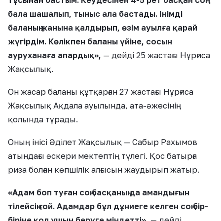
тұсынан бастым. Кеудесінен 4-5 рет басқан соң
бала шашалып, тыныс ала бастады. Інімді
баланың жанына қалдырып, өзім ауылға қарай
жүгірдім. Көлікпен баланы үйіне, сосын
ауруханаға апардық»,
— дейді 25 жастағы Нұрғиса
Жақсылық.
Он жасар баланы құтқарған 27 жастағы Нұрғиса
Жақсылық Ақдала ауылында, ата-әжесінің
қолында тұрады.
Оның інісі Әділет Жақсылық — Сабыр Рахымов
атындағы әскери мектептің түлегі. Қос батырға
риза болған көпшілік алғысын жаудырып жатыр.
«Адам боп туған соң басқаның да амандығын
тілейсің ғой. Адамдар бұл дұниеге келген соң бір-
біріне қол ұшын беруге міндетті»,
— дейді