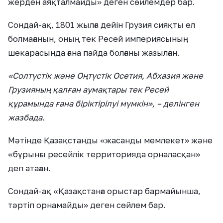
жерден аяқталмайды» деген сөйлемдер бар.
Сондай-ақ, 1801 жылға дейін Грузия сияқты ел
болмағанын, оның тек Ресей империясының
шекарасында ғана пайда болғаны жазылған.
«Солтүстік және Оңтүстік Осетия, Абхазия және
Грузияның қалған аумақтары тек Ресей
құрамында ғана біріктірілуі мүмкін», – делінген
жазбада.
Мәтінде Қазақстанды «жасанды мемлекет» және
«бұрынғы ресейлік территорияда орналасқан»
деп атаған.
Сондай-ақ «Қазақстанға орыстар бармайынша,
тәртіп орнамайды» деген сөйлем бар.