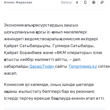
Алмас Жарасхан
Бөлісу:
@
Экономикалық ресурстардың заңсыз
шоғырлануына қарсы іс-қимыл мәселелері
жөніндегі ведомствоаралық комиссия өкілдері
Қайрат Сатыбалдыұлы, Гүлмира Сатыбалды,
Қайрат Боранбаев және «ӨКМ операторы» ісіне
қатысты кейбір мәліметті айтты, – деп
хабарлайды
Qazaq.Today
сайты
Tengrinews.kz
сілте
жасап.
Комиссия ірі көлемде, оның ішінде шетелде
ақшаны жылыстату белгілері бар ең резонанс
істерді тергеу ерекше бақылауда екенін атап өтті.