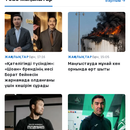
Барлығы →
ЖАҢАЛЫҚТАР
Бүгін, 17:16
ЖАҢАЛЫҚТАР
Бүгін, 15:05
«Қателігімді түсіндім»:
Маңғыстауда мұнай кен
«Шоқан» брендінің иесі
орнында өрт шықты
Борат бейнесін
жарнамада қолданғаны
үшін кешірім сұрады