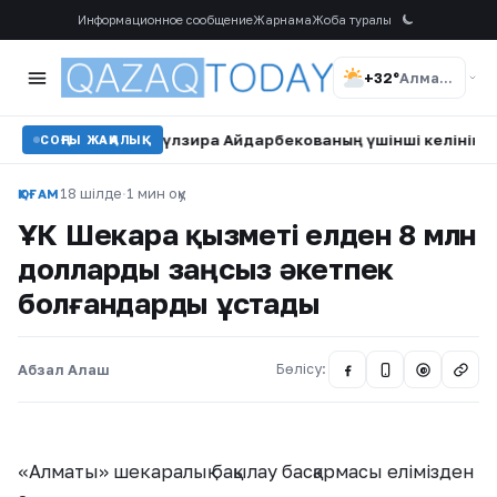
Информационное сообщение
Жарнама
Жоба туралы
+32°
Алматы
ледік»: Гүлзира Айдарбекованың үшінші келінін бала күтушісі
СОҢҒЫ ЖАҢАЛЫҚ
18 шілде
·
1 мин оқу
ҚОҒАМ
ҰҚК Шекара қызметі елден 8 млн
долларды заңсыз әкетпек
болғандарды ұстады
Абзал Алаш
Бөлісу:
@
«Алматы» шекаралық бақылау басқармасы елімізден