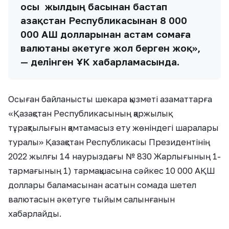
осы жылдың басынан бастап
Қазақстан Республикасынан 8 000
000 АҚШ долларынан астам сомаға
валютаны әкетуге жол берген жоқ»,
— делінген ҰҚК хабарламасында.
Осыған байланысты шекара қызметі азаматтарға
«Қазақстан Республикасының қаржылық
тұрақтылығын қамтамасыз ету жөніндегі шаралары
туралы» Қазақстан Республикасы Президентінің
2022 жылғы 14 наурыздағы № 830 Жарлығының 1-
тармағының 1) тармақшасына сәйкес 10 000 АҚШ
доллары баламасынан асатын сомада шетел
валютасын әкетуге тыйым салынғанын
хабарлайды.