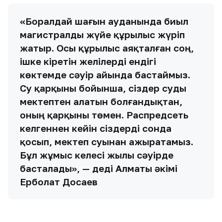
«Боралдай шағын ауданында биыл
магистралды жүйе құрылыс жүріп
жатыр. Осы құрылыс аяқталған соң,
ішке кіретін желілерді ендігі
көктемде сәуір айында бастаймыз.
Су қарқыны бойынша, сіздер суды
мектептен алатын болғандықтан,
оның қарқыны төмен. Распредсеть
келгеннен кейін сіздерді сонда
қосып, мектеп суынан ажыратамыз.
Бұл жұмыс келесі жылы сәуірде
басталады», — деді Алматы әкімі
Ерболат Досаев