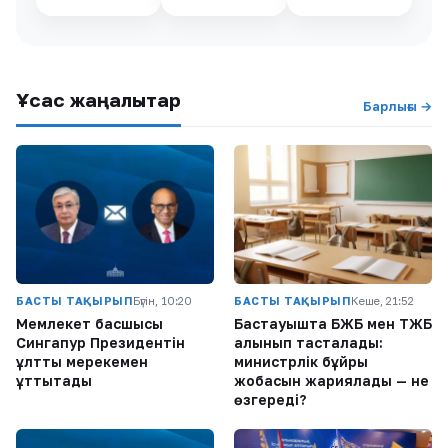
Ұқсас жаңалықтар
Барлығы →
БАСТЫ ТАҚЫРЫП
Бүгін, 10:20
БАСТЫ ТАҚЫРЫП
Кеше, 21:52
Мемлекет басшысы
Бастауышта БЖБ мен ТЖБ
Сингапур Президентін
алынып тасталады:
ұлттық мерекемен
министрлік бұйрық
құттықтады
жобасын жариялады — не
өзгереді?