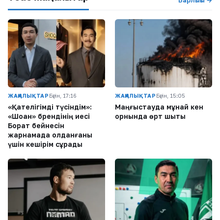
ЖАҢАЛЫҚТАР
Бүгін, 17:16
ЖАҢАЛЫҚТАР
Бүгін, 15:05
«Қателігімді түсіндім»:
Маңғыстауда мұнай кен
«Шоқан» брендінің иесі
орнында өрт шықты
Борат бейнесін
жарнамада қолданғаны
үшін кешірім сұрады