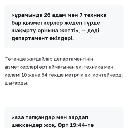
«Құрамында 26 адам мен 7 техника
бар қызметкерлер жедел түрде
шақырту орнына жетті», — деді
департамент өкілдері.
Төтенше жағдайлар департаментінің
қызметкерлері өрт аймағынан екі техника мен
көлемі 10 және 54 текше метрлік екі контейнерді
шығарды.
«Қаза тапқандар мен зардап
шеккендер жоқ. Өрт 19:44-те