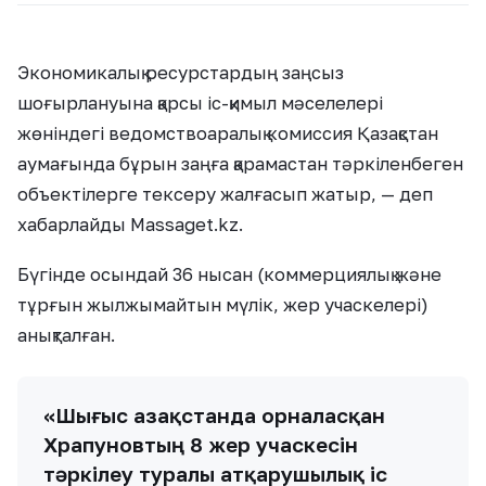
Экономикалық ресурстардың заңсыз
шоғырлануына қарсы іс-қимыл мәселелері
жөніндегі ведомствоаралық комиссия Қазақстан
аумағында бұрын заңға қарамастан тәркіленбеген
объектілерге тексеру жалғасып жатыр, — деп
хабарлайды Massaget.kz.
Бүгінде осындай 36 нысан (коммерциялық және
тұрғын жылжымайтын мүлік, жер учаскелері)
анықталған.
«Шығыс Қазақстанда орналасқан
Храпуновтың 8 жер учаскесін
тәркілеу туралы атқарушылық іс