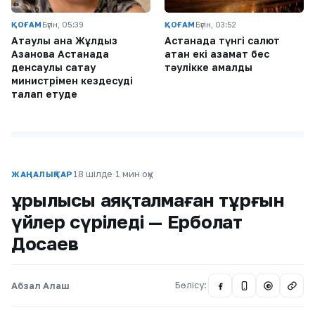
ҚОҒАМ
Бүгін, 05:39
ҚОҒАМ
Бүгін, 03:52
Ақтаулық ана Жұлдыз
Астанада түнгі салют
Азанова Астанада
атқан екі азамат бес
денсаулық сақтау
тәулікке қамалды
министрімен кездесуді
талап етуде
18 шілде
·
1 мин оқу
ЖАҢАЛЫҚТАР
Құрылысы аяқталмаған тұрғын
үйлер сүріледі — Ерболат
Досаев
Абзал Алаш
Бөлісу:
@