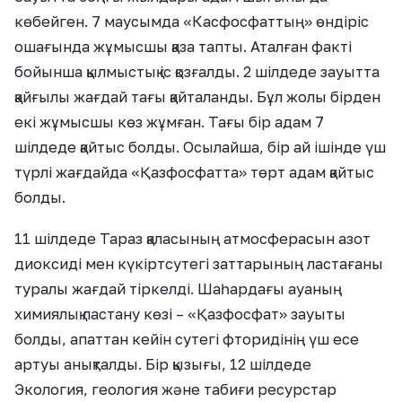
көбейген. 7 маусымда «Касфосфаттың» өндіріс
ошағында жұмысшы қаза тапты. Аталған факті
бойынша қылмыстық іс қозғалды. 2 шілдеде зауытта
қайғылы жағдай тағы қайталанды. Бұл жолы бірден
екі жұмысшы көз жұмған. Тағы бір адам 7
шілдеде қайтыс болды. Осылайша, бір ай ішінде үш
түрлі жағдайда «Қазфосфатта» төрт адам қайтыс
болды.
11 шілдеде Тараз қаласының атмосферасын азот
диоксиді мен күкіртсутегі заттарының ластағаны
туралы жағдай тіркелді. Шаһардағы ауаның
химиялық ластану көзі – «Қазфосфат» зауыты
болды, апаттан кейін сутегі фторидінің үш есе
артуы анықталды. Бір қызығы, 12 шілдеде
Экология, геология және табиғи ресурстар