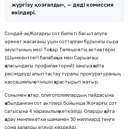
жүргізу қозғалды», — деді комиссия
өкілдері.
Сондай-ақ, Жоғарғы сот билікті басып алуға
әрекет жасағаны үшін сотталған бұрынғы сыра
зауытының иесі Тоқтар Төлешовтің активтерін
(Шымкенттегі балабақша мен Сарыағаш
қаласындағы профилакторий) заңсыз қайта
ресімдеуді алып тастау туралы прокуратураның
кассациялық өтінішін қарастырып жатыр.
Сонымен қатар, олигополиялардың пайдасына
қабылданған сот актілері бойынша Жоғарғы сот
сатысына 4 наразылық жеткізілді. Оларды қайта
қарау мемлекетке шамамен 30 миллиард теңге
сома залалды өтеуді көздейді.