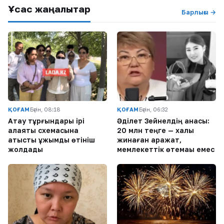
Ұқсас жаңалықтар
Барлығы →
ҚОҒАМ
Бүгін, 08:18
ҚОҒАМ
Бүгін, 06:32
Ақтау тұрғындары ірі
Әділет Зейнелдің анасы:
алаяқтық схемасына
20 млн теңге — халық
қатысты ұжымдық өтініш
жинаған қаражат,
жолдады
мемлекеттік өтемақы емес