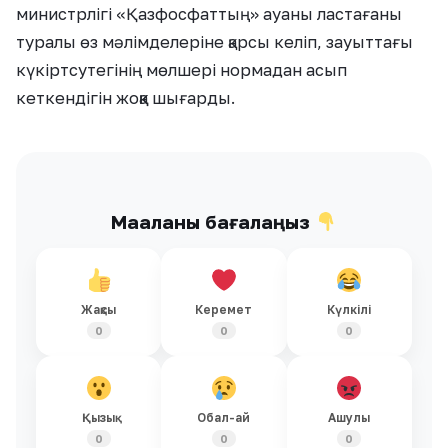
министрлігі «Қазфосфаттың» ауаны ластағаны
туралы өз мәлімделеріне қарсы келіп, зауыттағы
күкіртсутегінің мөлшері нормадан асып
кеткендігін жоққа шығарды.
Мақаланы бағалаңыз
Жақсы
Керемет
Күлкілі
0
0
0
Қызық
Обал-ай
Ашулы
0
0
0