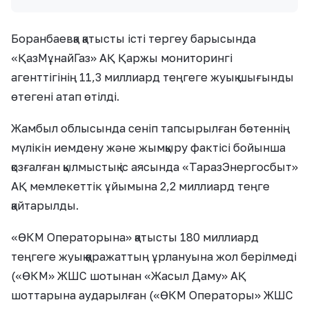
Боранбаевқа қатысты істі тергеу барысында
«ҚазМұнайГаз» АҚ Қаржы мониторингі
агенттігінің 11,3 миллиард теңгеге жуық шығынды
өтегені атап өтілді.
Жамбыл облысында сеніп тапсырылған бөтеннің
мүлікін иемдену және жымқыру фактісі бойынша
қозғалған қылмыстық іс аясында «ТаразЭнергосбыт»
АҚ мемлекеттік ұйымына 2,2 миллиард теңге
қайтарылды.
«ӨКМ Операторына» қатысты 180 миллиард
теңгеге жуық қаражаттың ұрлануына жол берілмеді
(«ӨКМ» ЖШС шотынан «Жасыл Даму» АҚ
шоттарына аударылған («ӨКМ Операторы» ЖШС