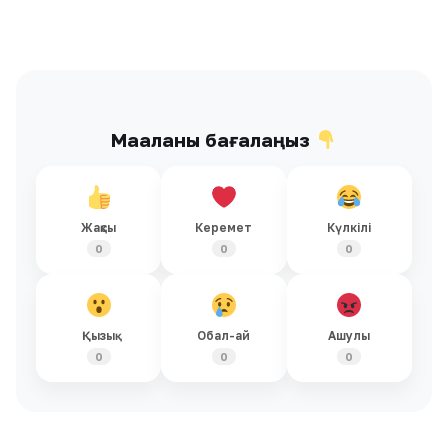
Мақаланы бағалаңыз
Жақсы
Керемет
Күлкілі
0
0
0
Қызық
Обал-ай
Ашулы
0
0
0