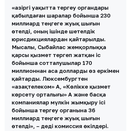
«Қазіргі уақытта тергеу органдары
қабылдаған шаралар бойынша 230
миллиард теңгеге жуық шығын
өтелді, оның ішінде шетелдік
юрисдикциялардан қайтарылды.
Мысалы, Сыбайлас жемқорлыққа
қарсы қызмет тергеп жатқан іс
бойынша сотталушылар 170
миллионнан аса долларды өз еркімен
қайтарды. Люксембургтен
«Қазақтелеком» АҚ, «Көлікке қызмет
көрсету орталығы» АҚ және басқа
компаниялар мүлкін жымқыру ісі
бойынша тергеу органына 36
миллиард теңгеге жуық шығын
өтелді», – деді комиссия өкілдері.