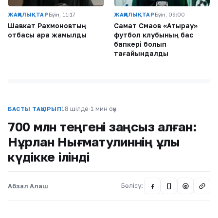
ЖАҢАЛЫҚТАР
Бүгін, 11:17
ЖАҢАЛЫҚТАР
Бүгін, 09:00
Шавкат Рахмоновтың
Самат Смақов «Атырау»
отбасы қара жамылды
футбол клубының бас
бапкері болып
тағайындалды
18 шілде
·
1 мин оқу
БАСТЫ ТАҚЫРЫП
700 млн теңгені заңсыз алған:
Нұрлан Нығматулиннің ұлы
күдікке ілінді
Абзал Алаш
Бөлісу:
@