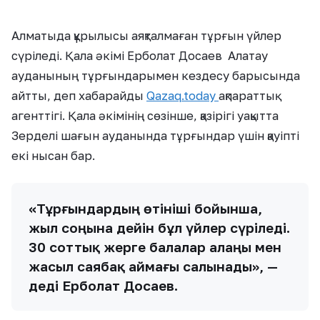
Алматыда құрылысы аяқталмаған тұрғын үйлер
сүріледі. Қала әкімі Ерболат Досаев Алатау
ауданының тұрғындарымен кездесу барысында
айтты, деп хабарайды
Qazaq.today
ақпараттық
агенттігі. Қала әкімінің сөзінше, қазірігі уақытта
Зерделі шағын ауданында тұрғындар үшін қауіпті
екі нысан бар.
«Тұрғындардың өтініші бойынша,
жыл соңына дейін бұл үйлер сүріледі.
30 соттық жерге балалар алаңы мен
жасыл саябақ аймағы салынады», —
деді Ерболат Досаев.