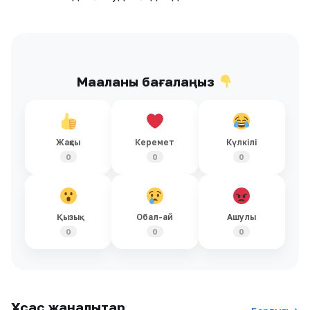
Мақаланы бағалаңыз
Жақсы
Керемет
Күлкілі
0
0
0
Қызық
Обал-ай
Ашулы
0
0
0
Ұқсас жаңалықтар