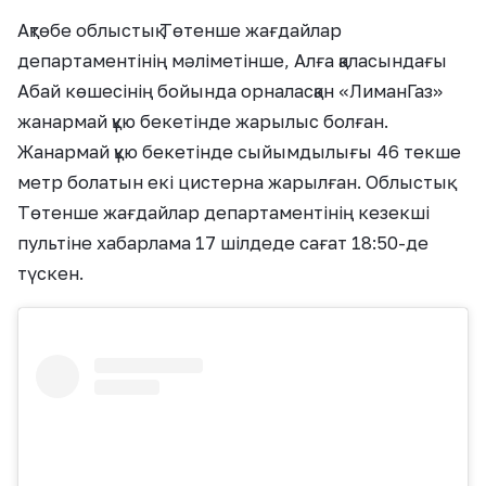
Ақтөбе облыстық Төтенше жағдайлар
департаментінің мәліметінше, Алға қаласындағы
Абай көшесінің бойында орналасқан «ЛиманГаз»
жанармай құю бекетінде жарылыс болған.
Жанармай құю бекетінде сыйымдылығы 46 текше
метр болатын екі цистерна жарылған. Облыстық
Төтенше жағдайлар департаментінің кезекші
пультіне хабарлама 17 шілдеде сағат 18:50-де
түскен.