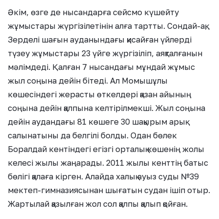
Әкім, өзге де нысандарға сейсмо күшейту
жұмыстары жүргізілетінін алға тартты. Сондай-ақ,
Зерделі шағын ауданындағы қисайған үйлерді
түзеу жұмыстары 23 үйге жүргізіліп, аяқталғанын
мәлімдеді. Қалған 7 нысандағы мұндай жұмыс
жыл соңына дейін бітеді. Ал Момышұлы
көшесіндегі жерасты өткелдері қазан айының
соңына дейін қалпына келтірілмекші. Жыл соңына
дейін аудандағы 81 көшеге 30 шақырым арық
салынатыны да белгілі болды. Одан бөлек
Боралдай кентіндегі егізгі орталық көшенің жолы
келесі жылы жаңарады. 2011 жылы кенттің батыс
бөлігі қалаға кірген. Алайда халық ауыз суды №39
мектеп-гимназиясынан шығатын судан ішіп отыр.
Жартылай қазылған жол сол қалпы қалып қойған.