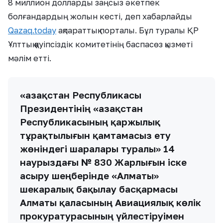
8 миллион долларды заңсыз әкетпек
болғандардың жолын кесті, деп хабарлайды
Qazaq.today
ақпараттық порталы. Бұл туралы ҚР
Ұлттық қауіпсіздік комитетінің баспасөз қызметі
мәлім етті.
«Қазақстан Республикасы
Президентінің «Қазақстан
Республикасының қаржылық
тұрақтылығын қамтамасыз ету
жөніндегі шаралары туралы» 14
наурыздағы № 830 Жарлығын іске
асыру шеңберінде «Алматы»
шекаралық бақылау басқармасы
Алматы қаласының Авиациялық көлік
прокуратурасының үйлестіруімен