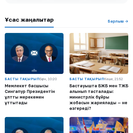
Ұқсас жаңалықтар
Барлығы →
БАСТЫ ТАҚЫРЫП
Бүгін, 10:20
БАСТЫ ТАҚЫРЫП
Кеше, 21:52
Мемлекет басшысы
Бастауышта БЖБ мен ТЖБ
Сингапур Президентін
алынып тасталады:
ұлттық мерекемен
министрлік бұйрық
құттықтады
жобасын жариялады — не
өзгереді?