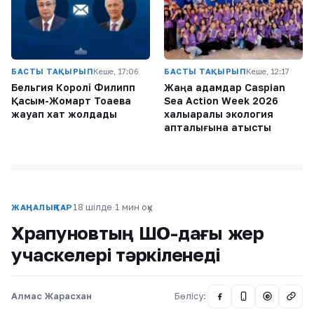
БАСТЫ ТАҚЫРЫП
Кеше, 17:06
БАСТЫ ТАҚЫРЫП
Кеше, 12:17
Бельгия Королі Филипп
Жаңа адамдар Caspian
Қасым-Жомарт Тоқаевқа
Sea Action Week 2026
жауап хат жолдады
халықаралық экология
апталығына қатысты
18 шілде
·
1 мин оқу
ЖАҢАЛЫҚТАР
Храпуновтың ШҚО-дағы жер
учаскелері тәркіленеді
Алмас Жарасхан
Бөлісу:
@