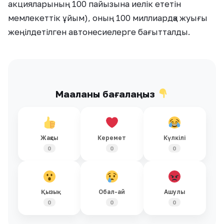
акцияларының 100 пайызына иелік ететін
мемлекеттік ұйым), оның 100 миллиардқа жуығы
жеңілдетілген автонесиелерге бағытталды.
Мақаланы бағалаңыз
Жақсы
Керемет
Күлкілі
0
0
0
Қызық
Обал-ай
Ашулы
0
0
0