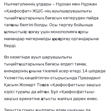
Нығматулиннің ұлдары – Нұрхан мен Нұржан
«Қазфосфат» ЖШС-нің ауылшаруашылығы
тыңайтқыштарының бағасын көтеруден пайда
тапқаны белгілі болды. Осы тергеу бойынша
қылмыстық іс қозғау үшін монополияға қарсы
мамандар материалды құқық қорғау органдарына
берді.
Өз кезегінде ауыл шаруашылығы
тыңайтқыштарының бағасы елдегі тамақ
өнімдерінің құнына тікелей әсер етеді. 14 шілдеде
Үкіметтің кеңейтілген отырысында Президент
Қасым-Жомарт Тоқаев «Қазфосфаттың» заңсыз
кірісі туралы да айтқан. Бұл «Қазфосфаттың»
заңсыз әрекетіне қатысты жалғыз дерек емес.
Зауытта соңғы жылдары адам шығыны да