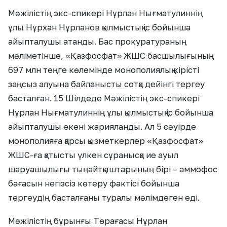
Мәжілістің экс-спикері Нұрлан Нығматулиннің
ұлы Нұрхан Нұрланов қылмыстық іс бойынша
айыпталушы атанды. Бас прокуратураның
мәліметінше, «Қазфосфат» ЖШС басшылығының
697 млн теңге көлемінде монополиялық кірісті
заңсыз алуына байланысты сотқа дейінгі тергеу
басталған. 15 Шілдеде Мәжілістің экс-спикері
Нұрлан Нығматулиннің ұлы қылмыстық іс бойынша
айыпталушы екені жарияланды. Ал 5 сәуірде
монополияға қарсы қызметкерлер «Қазфосфат»
ЖШС-ға қатысты үлкен сұранысқа ие ауыл
шаруашылығы тыңайтқыштарының бірі – аммофос
бағасын негізсіз көтеру фактісі бойынша
тергеудің басталғаны туралы мәлімдеген еді.
Мәжілістің бұрынғы Төрағасы Нұрлан