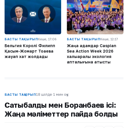
БАСТЫ ТАҚЫРЫП
Кеше, 17:06
БАСТЫ ТАҚЫРЫП
Кеше, 12:17
Бельгия Королі Филипп
Жаңа адамдар Caspian
Қасым-Жомарт Тоқаевқа
Sea Action Week 2026
жауап хат жолдады
халықаралық экология
апталығына қатысты
18 шілде
·
1 мин оқу
БАСТЫ ТАҚЫРЫП
Сатыбалды мен Боранбаев ісі:
Жаңа мәліметтер пайда болды