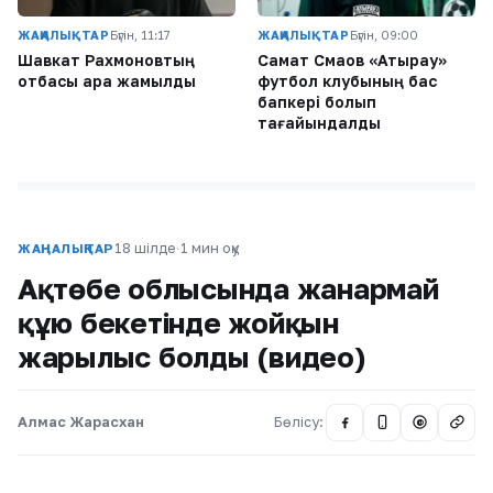
ЖАҢАЛЫҚТАР
Бүгін, 11:17
ЖАҢАЛЫҚТАР
Бүгін, 09:00
Шавкат Рахмоновтың
Самат Смақов «Атырау»
отбасы қара жамылды
футбол клубының бас
бапкері болып
тағайындалды
18 шілде
·
1 мин оқу
ЖАҢАЛЫҚТАР
Ақтөбе облысында жанармай
құю бекетінде жойқын
жарылыс болды (видео)
Алмас Жарасхан
Бөлісу:
@