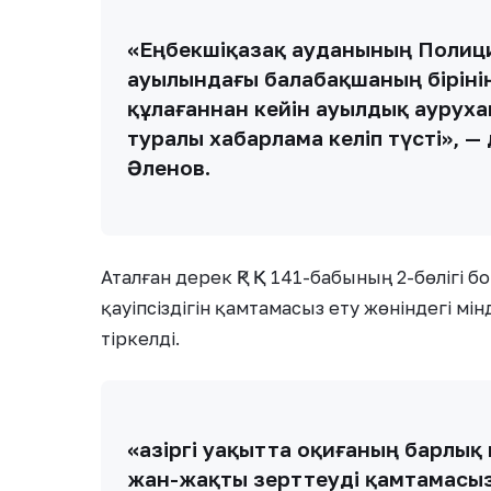
«Еңбекшіқазақ ауданының Полици
ауылындағы балабақшаның біріні
құлағаннан кейін ауылдық аурух
туралы хабарлама келіп түсті», 
Әленов.
Аталған дерек ҚР ҚК 141-бабының 2-бөлігі
қауіпсіздігін қамтамасыз ету жөніндегі м
тіркелді.
«Қазіргі уақытта оқиғаның барлы
жан-жақты зерттеуді қамтамасыз