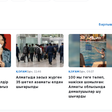
Барлығ
ҚОҒАМ
Бүгін, 11:46
ҚОҒАМ
Бүгін, 09:37
Алматыда заңсыз жүрген
100 мың теңге төлеп,
лдір
35 шетел азаматы елден
нәжіске шомылған:
ағыз
шығарылды
Алматы облысында
демалушылар шу
шығарды