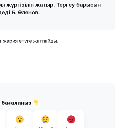
ы жүргізіліп жатыр. Тергеу барысын
еді Б. Әленов.
рат жария етуге жатпайды.
ы бағалаңыз