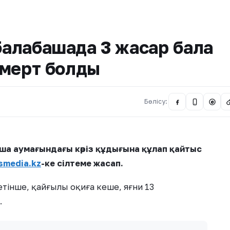
алабақшада 3 жасар бала
, мерт болды
Бөлісу:
@
ша аумағындағы кәріз құдығына құлап қайтыс
smedia.kz
-ке сілтеме жасап.
тінше, қайғылы оқиға кеше, яғни 13
.