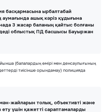
я басқармасына Қырбалтабай
ң аумағында ашық кәріз құдығына
анада 3 жасар баланың қайтыс болғаны
— деді облыстық ПД басшысы Бауыржан
 бойынша (балалардың өмірі мен денсаулығының
індеттерді тиісінше орындамау) полицияда
қ мән-жайларын толық, объективті және
 ету үшін қажетті сараптамаларды