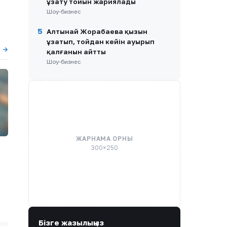
ұзату тойын жариялады
Шоу-бизнес
5
Алтынай Жорабаева қызын
ұзатып, тойдан кейін ауырып
ы →
қалғанын айтты
Шоу-бизнес
ЖАРНАМА ОРНЫ
300×250
Бізге жазылыңыз