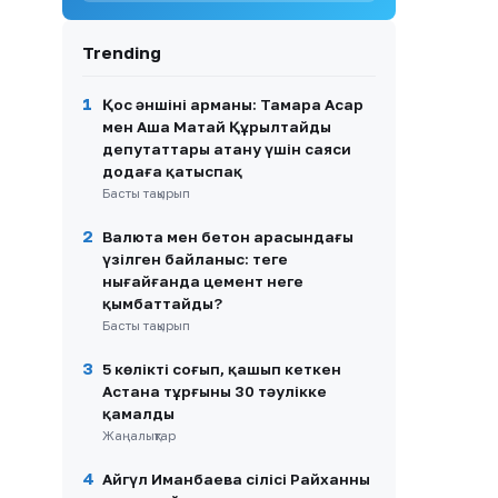
8
Көпірсіз Көктaл: Алматы
облысында 2,5 мың тұрғын
күн сайын ажалмен бетпе-
Trending
бет келуде
9
719 мың жанға жәрдем:
1
Қос әншінің арманы: Тамара Асар
Қазақстанда ерекше
мен Аша Матай Құрылтайдың
қажеттіліктері бар
депутаттары атану үшін саяси
азаматтарды қолдау қалай
додаға қатыспақ
жүзеге асырылып жатыр?
Басты тақырып
10
«Екі көзімді де аяқтады»:
2
Валюта мен бетон арасындағы
Алтынай Жорабаева
келбетіне өзгеріс енгізгенін
үзілген байланыс: теңге
айтты
нығайғанда цемент неге
қымбаттайды?
Басты тақырып
3
5 көлікті соғып, қашып кеткен
Астана тұрғыны 30 тәулікке
қамалды
Жаңалықтар
4
Айгүл Иманбаева сіңлісі Райханның