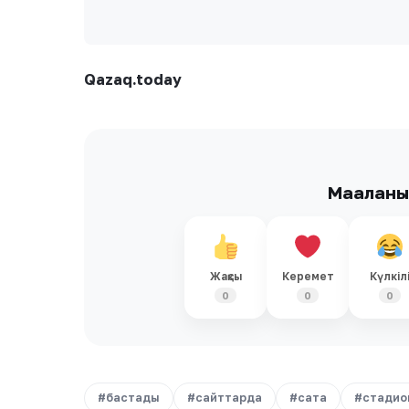
Qazaq.today
Мақалан
Жақсы
Керемет
Күлкіл
0
0
0
#бастады
#сайттарда
#сата
#стадио