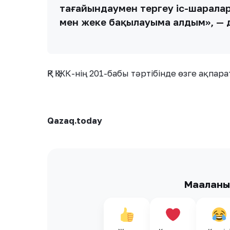
тағайындаумен тергеу іс-шаралар
мен жеке бақылауыма алдым», — д
ҚР ҚІЖК-нің 201-бабы тәртібінде өзге ақпа
Qazaq.today
Мақалан