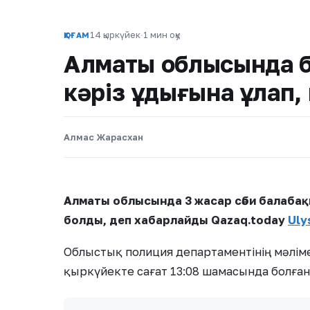
14 қыркүйек
·
1 мин оқу
ҚОҒАМ
Алматы облысында б
кәріз құдығына құлап
Алмас Жарасхан
Алматы облысында 3 жасар сәби балабақ
болды, деп хабарлайды Qazaq.today
Uly
Облыстық полиция департаментінің мәліме
қыркүйекте сағат 13:08 шамасында болған