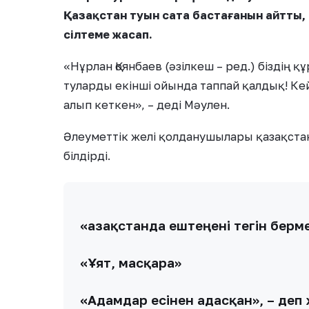
Қазақстан туын сата бастағанын айтты,
сілтеме жасап.
«Нұрлан Қоянбаев (әзілкеш – ред.) біздің қ
туларды екінші ойында таппай қалдық! Ке
алып кеткен», – деді Мәулен.
Әлеуметтік желі қолданушылары қазақст
білдірді.
«Қазақстанда ештеңені тегін берм
«Ұят, масқара»
«Адамдар есінен адасқан», – деп 