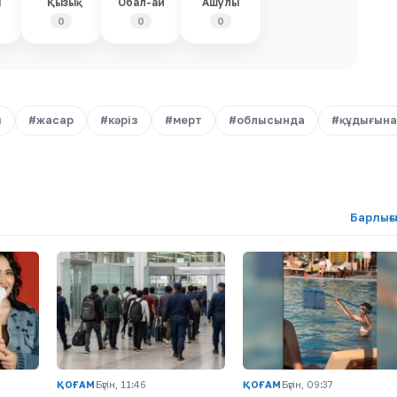
і
Қызық
Обал-ай
Ашулы
0
0
0
ы
#жасар
#кәріз
#мерт
#облысында
#құдығына
Барлығ
ҚОҒАМ
Бүгін, 11:46
ҚОҒАМ
Бүгін, 09:37