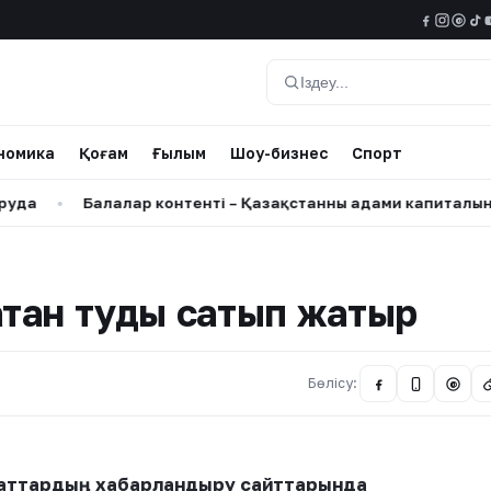
@
Іздеу
номика
Қоғам
Ғылым
Шоу-бизнес
Спорт
Балалар контенті – Қазақстанның адами капиталына салын
атқан туды сатып жатыр
Бөлісу:
@
маттардың хабарландыру сайттарында