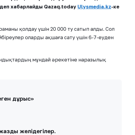
 деп хабарлайды Qazaq.today
Ulysmedia.kz
-ке
ұраманы қолдау үшін 20 000 ту сатып алды. Сол
йбіреулер оларды ақшаға сату үшін 6-7-еуден
андықтардың мұндай әрекетіне наразылық
еген дұрыс»
жазды желідегілер.