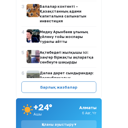
3
Балалар контенті –
Қазақстанның адами
капиталына салынатын
инвестиция
4
Медеу Арынбаев ұлының
үйлену тойы жоспары
туралы айтты
5
Ақтөбедегі жылқышы ісі:
заңгер біржақты ақпаратқа
сенбеуге шақырды
6
Далаға дәрет сындырғандар:
Республикалық
тасжолдардағы
Барлық жазбалар
антисанитария жаға ұстатты
7
Балалар жүретін көшеде
алабай бос жүр: Ақмола
+24°
Алматы
облысында иті үйректерді
таланған иесі тек 43 мың
6 Авг, Чт
Ашық
теңге айыппұлмен құтылды
Қаланы ауыстыру ▾