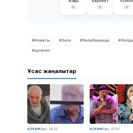
Жақсы
Керемет
Күлкіл
0
0
0
#Алматы
#бала
#балабақшада
#болд
#құлаған
Ұқсас жаңалықтар
ҚОҒАМ
Бүгін, 18:12
ҚОҒАМ
Бүгін, 12:39