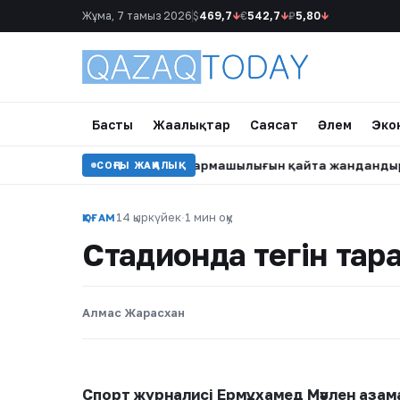
Жұма, 7 тамыз 2026
$
469,7
↓
€
542,7
↓
₽
5,80
↓
Басты
Жаңалықтар
Саясат
Әлем
Эко
 сахнаға оралып, шығармашылығын қайта жандандыруда
•
СОҢҒЫ ЖАҢАЛЫҚ
14 қыркүйек
·
1 мин оқу
ҚОҒАМ
Стадионда тегін тар
Алмас Жарасхан
Спорт журналисі Ермұхамед Мәулен аза