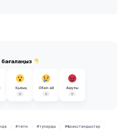
ы бағалаңыз
і
Қызық
Обал-ай
Ашулы
0
0
0
нда
#тегін
#туларды
#Қазақстандықтар