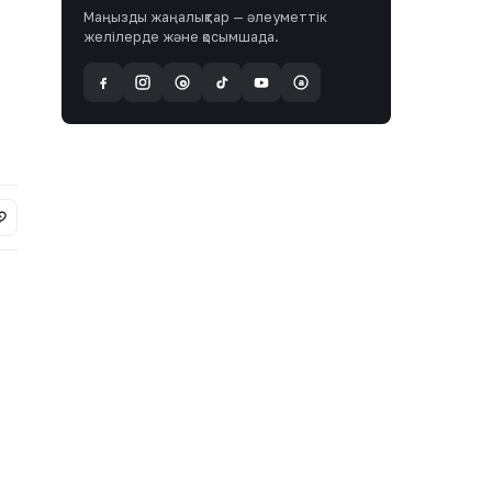
Маңызды жаңалықтар — әлеуметтік
желілерде және қосымшада.
a
@