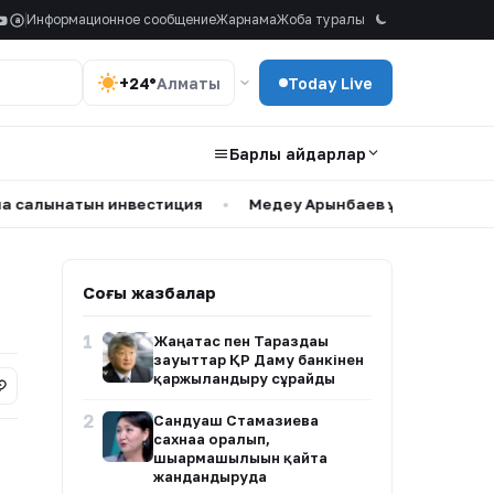
Информационное сообщение
Жарнама
Жоба туралы
a
+24°
Алматы
Today Live
Барлық айдарлар
атын инвестиция
•
Медеу Арынбаев ұлының үйлену тойы ж
Соңғы жазбалар
1
Жаңатас пен Тараздағы
зауыттар ҚР Даму банкінен
қаржыландыру сұрайды
2
Сандуғаш Стамғазиева
сахнаға оралып,
шығармашылығын қайта
жандандыруда