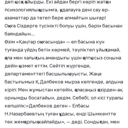
деп қысқа қайырды. Екі айдан бергі көріп жатқан
психологиялық қысымға, қудалауға дені сау ер-
азаматтар да төтеп бере алмайтын шығар!
Оқиға Сіздерге түсінікті болуы үшін, бәрін басынан
баяндайын…
Өзім «Қаңтар оқиғасында» — ел басына күн
туғанда үйдің бетін көрмей, тәуліктеп ұйықтамай,
қала мен халықтың амандығы үшін қалтқысыз соңына
дейін қызмет еттім. Сөйтіп жүргенде,
департаменттегі басшылық ауысты. Жаңа
бастығымыз Қ.Дәлбеков мырза келгенде, алдына
кіріп: Мен жұмыстан кетейін, қаласаңыз қазірден-ақ
орнымды босатайын, дедім. Себебі, ол кісі туралы
көпшілік:«Дәлбеков деген – Елбасы
Н.Назарбаевтың туған құдасы, енді Шымкентте
тек жемқорлық жайлайды», — деді. Сондықтан, мен