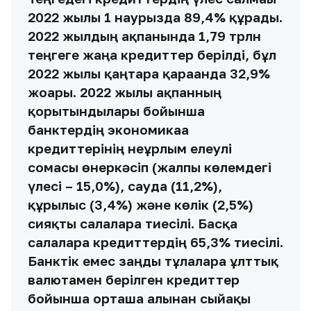
2022 жылғы 1 наурызда 89,4% құрады.
2022 жылдың ақпанында 1,79 трлн
теңгеге жаңа кредиттер берілді, бұл
2022 жылғы қаңтарға қарағанда 32,9%
жоғары. 2022 жылғы ақпанның
қорытындылары бойынша
банктердің экономикаға
кредиттерінің неғұрлым елеулі
сомасы өнеркәсіп (жалпы көлемдегі
үлесі – 15,0%), сауда (11,2%),
құрылыс (3,4%) және көлік (2,5%)
сияқты салаларға тиесілі. Басқа
салаларға кредиттердің 65,3% тиесілі.
Банктік емес заңды тұлғаларға ұлттық
валютамен берілген кредиттер
бойынша орташа алынған сыйақы