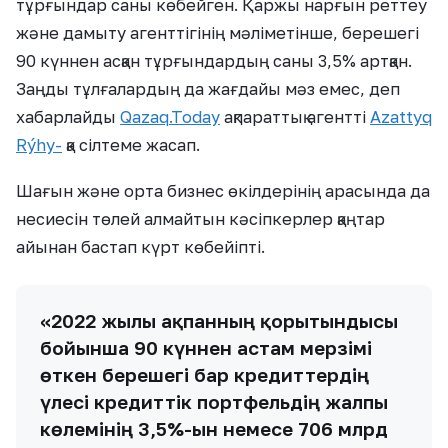
тұрғындар саны көбейген. Қаржы нарғын реттеу
және дамыту агенттігінің мәліметінше, берешегі
90 күннен асқан тұрғындардың саны 3,5% артқан.
Заңды тұлғалардың да жағдайы мәз емес, деп
хабарлайды
Qazaq.Today
ақпараттық агентті
Azattyq
Rýhy-
қа сілтеме жасап.
Шағын және орта бизнес өкілдерінің арасында да
несиесін төлей алмайтын кәсіпкерлер қаңтар
айынан бастап күрт көбейіпті.
«2022 жылғы ақпанның қорытындысы
бойынша 90 күннен астам мерзімі
өткен берешегі бар кредиттердің
үлесі кредиттік портфельдің жалпы
көлемінің 3,5%-ын немесе 706 млрд