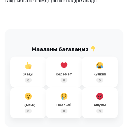
тақырыбына білімдерін жетілдіре алады.
Мақаланы бағалаңыз
Жақсы
Керемет
Күлкілі
0
0
0
Қызық
Обал-ай
Ашулы
0
0
0