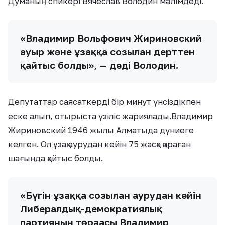
Думаның спикері Вячеслав Володин мәлімдеді.
«Владимир Вольфович Жириновский
ауыр және ұзаққа созылған дерттен
қайтыс болды», — деді Володин.
Депутаттар саясаткерді бір минут үнсіздікпен
еске алып, отырыста үзіліс жариялады.Владимир
Жириновский 1946 жылы Алматыда дүниеге
келген. Ол ұзақ аурудан кейін 75 жасқа қараған
шағында қайтыс болды.
«Бүгін ұзаққа созылған аурудан кейін
Либералдық-демократиялық
партияның төрағасы Владимир