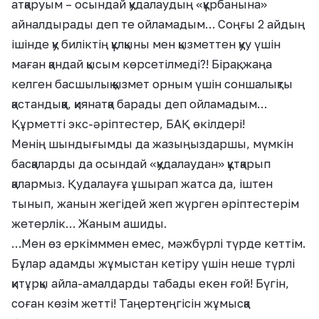
атқаруым – осындай қудалаудың «құрбанына»
айналдырады деп те ойламадым… Соңғы 2 айдың
ішінде қу биліктің құлқыны мен қызметтен қуу үшін
маған қандай қысым көрсетілмеді?! Бірақ, жаңа
келген басшылық қызмет орным үшін соншалықты
қастандыққа, қиянатқа барады деп ойламадым…
Құрметті экс-әріптестер, БАҚ өкілдері!
Менің шындығымды да жазыңыздаршы, мүмкін
басқаларды да осындай «қудалаудан» құтқарып
қалармыз. Қудалауға ұшырап жатса да, іштен
тынып, жанын жегідей жеп жүрген әріптестерім
жетерлік… Жаным ашиды.
…Мен өз еркімммен емес, мәжбүрлі түрде кеттім.
Бұлар адамды жұмыстан кетіру үшін неше түрлі
қитұрқы айла-амалдарды табады екен ғой! Бүгін,
соған көзім жетті! Таңертеңгісін жұмысқа