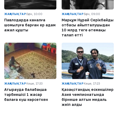
ЖАҢАЛЫҚТАР
Бүгін, 10:00
ЖАҢАЛЫҚТАР
Бүгін, 09:00
Павлодарда каналға
Марқұм Нұрай Серікбайдың
шомылуға барған ер адам
отбасы айыпталушыдан
ажал құшты
10 млрд теңге өтемақы
талап етті
ЖАҢАЛЫҚТАР
Кеше, 17:33
ЖАҢАЛЫҚТАР
Кеше, 17:23
Атырауда балабақша
Қазақстандық ескекшілер
тәрбиешісі 1 жасар
Азия чемпионатында
балаға күш көрсеткен
бірнеше алтын медаль
жеңіп алды