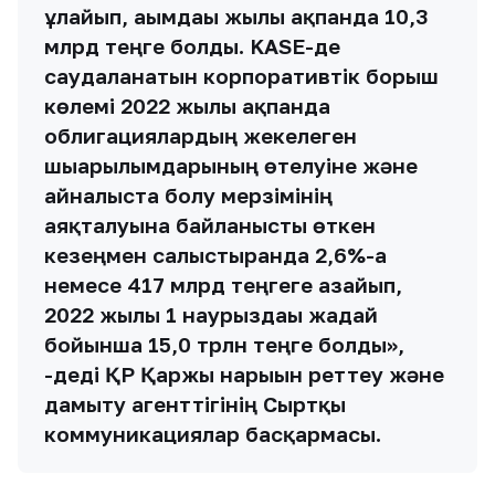
ұлғайып, ағымдағы жылғы ақпанда 10,3
млрд теңге болды. KASE-де
саудаланатын корпоративтік борыш
көлемі 2022 жылғы ақпанда
облигациялардың жекелеген
шығарылымдарының өтелуіне және
айналыста болу мерзімінің
аяқталуына байланысты өткен
кезеңмен салыстырғанда 2,6%-ға
немесе 417 млрд теңгеге азайып,
2022 жылғы 1 наурыздағы жағдай
бойынша 15,0 трлн теңге болды»,
-деді ҚР Қаржы нарығын реттеу және
дамыту агенттігінің Сыртқы
коммуникациялар басқармасы.