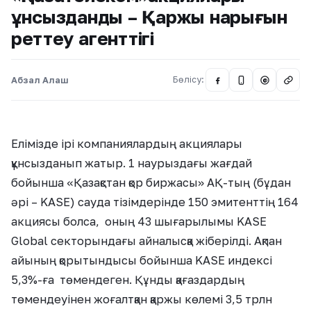
құнсызданды – Қаржы нарығын
реттеу агенттігі
Абзал Алаш
Бөлісу:
@
Елімізде ірі компаниялардың акциялары
құнсызданып жатыр. 1 наурыздағы жағдай
бойынша «Қазақстан қор биржасы» АҚ-тың (бұдан
әрі – KASE) сауда тізімдерінде 150 эмитенттің 164
акциясы болса, оның 43 шығарылымы KASE
Global секторындағы айналысқа жіберілді. Ақпан
айының қорытындысы бойынша KASE индексі
5,3%-ға төмендеген. Құнды қағаздардың
төмендеуінен жоғалтқан қаржы көлемі 3,5 трлн