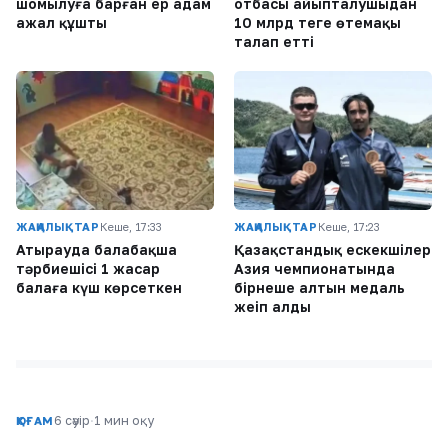
шомылуға барған ер адам
отбасы айыпталушыдан
ажал құшты
10 млрд теңге өтемақы
талап етті
ЖАҢАЛЫҚТАР
Кеше, 17:33
ЖАҢАЛЫҚТАР
Кеше, 17:23
Атырауда балабақша
Қазақстандық ескекшілер
тәрбиешісі 1 жасар
Азия чемпионатында
балаға күш көрсеткен
бірнеше алтын медаль
жеңіп алды
6 сәуір
·
1 мин оқу
ҚОҒАМ