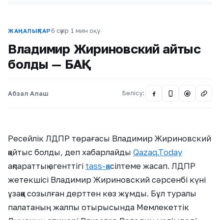
6 сәуір
·
1 мин оқу
ЖАҢАЛЫҚТАР
Владимир Жириновский қайтыс
болды — БАҚ
Абзал Алаш
Бөлісу:
@
Ресейлік ЛДПР төрағасы Владимир Жириновский
қайтыс болды, деп хабарлайды
Qazaq.Today
ақпараттық агенттігі
tass-қа
сілтеме жасап. ЛДПР
жетекшісі Владимир Жириновский сәрсенбі күні
ұзаққа созылған дерттен көз жұмды. Бұл туралы
палатаның жалпы отырысында Мемлекеттік