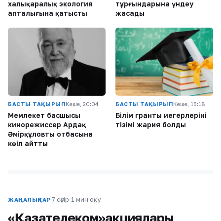
халықаралық экология
тұрғындарына үндеу
апталығына қатысты
жасады
БАСТЫ ТАҚЫРЫП
Кеше, 20:04
БАСТЫ ТАҚЫРЫП
Кеше, 15:18
Мемлекет басшысы
Білім гранты иегерлерінің
кинорежиссер Ардақ
тізімі жария болды
Әмірқұловтың отбасына
көңіл айтты
7 сәуір
·
1 мин оқу
ЖАҢАЛЫҚТАР
«Қазақтелеком»акциялары