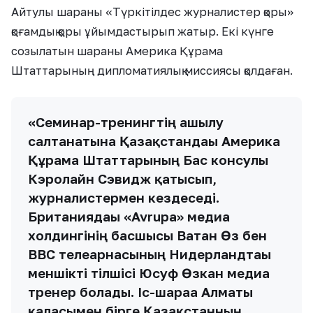
Айтулы шараны «Түркітілдес журналистер қоры»
қоғамдық қоры ұйымдастырып жатыр. Екі күнге
созылатын шараны Америка Құрама
Штаттарының дипломатиялық миссиясы қолдаған.
«Семинар-тренингтің ашылу
салтанатына Қазақстандағы Америка
Құрама Штаттарының Бас консулы
Кэролайн Сэвидж қатысып,
журналистермен кездеседі.
Британиядағы «Avrupa» медиа
холдингінің басшысы Ватан Өз бен
ВВС телеарнасының Нидерландтағы
меншікті тілшісі Юсуф Өзкан медиа
тренер болады. Іс-шараға Алматы
қаласымен бірге Қазақстанның