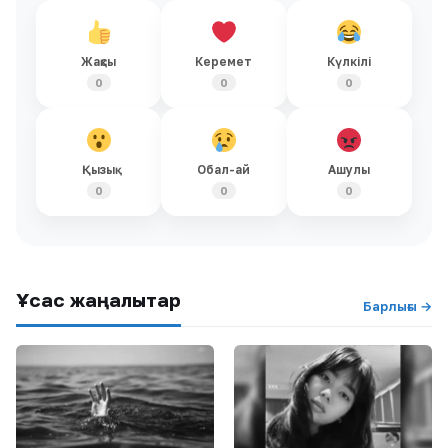
Жақсы
Керемет
Күлкілі
0
0
0
Қызық
Обал-ай
Ашулы
0
0
0
Ұқсас жаңалықтар
Барлығы →