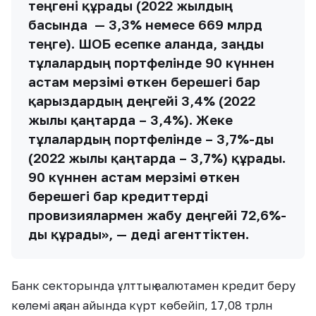
теңгені құрады (2022 жылдың
басында — 3,3% немесе 669 млрд
теңге). ШОБ есепке алғанда, заңды
тұлғалардың портфелінде 90 күннен
астам мерзімі өткен берешегі бар
қарыздардың деңгейі 3,4% (2022
жылғы қаңтарда – 3,4%). Жеке
тұлғалардың портфелінде – 3,7%-ды
(2022 жылғы қаңтарда – 3,7%) құрады.
90 күннен астам мерзімі өткен
берешегі бар кредиттерді
провизиялармен жабу деңгейі 72,6%-
ды құрады», — деді агенттіктен.
Банк секторында ұлттық валютамен кредит беру
көлемі ақпан айында күрт көбейіп, 17,08 трлн