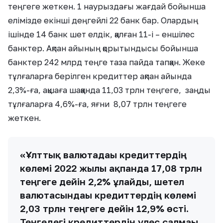
теңгеге жеткен. 1 наурыздағы жағдай бойынша
елімізде екінші деңгейлі 22 банк бар. Олардың
ішінде 14 банк шет елдік, қалған 11-і – еншілес
банктер. Ақпан айының қорытындысы бойынша
банктер 242 млрд теңге таза пайда тапқан. Жеке
тұлғаларға берілген кредиттер ақпан айында
2,3%-ға, ақшаға шаққанда 11,03 трлн теңгеге, заңды
тұлғаларға 4,6%-ға, яғни 8,07 трлн теңгеге
жеткен.
«Ұлттық валютадағы кредиттердің
көлемі 2022 жылғы ақпанда 17,08 трлн
теңгеге дейін 2,2% ұлғайды, шетел
валютасындағы кредиттердің көлемі
2,03 трлн теңгеге дейін 12,9% өсті.
Теңгедегі кредиттердің үлес салмағы