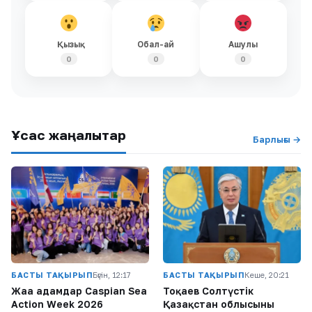
Қызық
Обал-ай
Ашулы
0
0
0
Ұқсас жаңалықтар
Барлығы →
БАСТЫ ТАҚЫРЫП
Бүгін, 12:17
БАСТЫ ТАҚЫРЫП
Кеше, 20:21
Жаңа адамдар Caspian Sea
Тоқаев Солтүстік
Action Week 2026
Қазақстан облысының