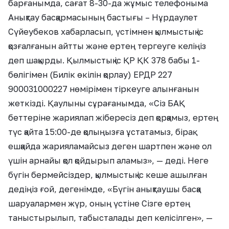
барғанымда, сағат 8-30-да жұмыс телефоныма
Анықтау басқармасының бастығы – Нұрдаулет
Сүйеубеков хабарласып, үстімнен қылмыстық іс
қозғалғанын айтты және ертең тергеуге келіңіз
деп шақырды. Қылмыстық іс ҚР ҚК 378 бабы 1-
бөлігімен (Билік өкілін қорлау) ЕРДР 227
900031000227 нөмірімен тіркеуге алынғанын
жеткізді. Қаулыны сұрағанымда, «Сіз БАҚ
беттеріне жариялап жібересіз деп қорқамыз, ертең
түс қайта 15:00-де қолыңызға ұстатамыз, бірақ
ешқайда жарияламайсыз деген шартпен және ол
үшін арнайы қол қойдырып аламыз», — деді. Неге
бүгін бермейсіздер, қылмыстық іс кеше ашылған
дедіңіз ғой, дегенімде, «Бүгін анықтаушы басқа
шаруалармен жүр, оның үстіне Сізге ертең
таныстырылып, табысталады деп келісілген», —