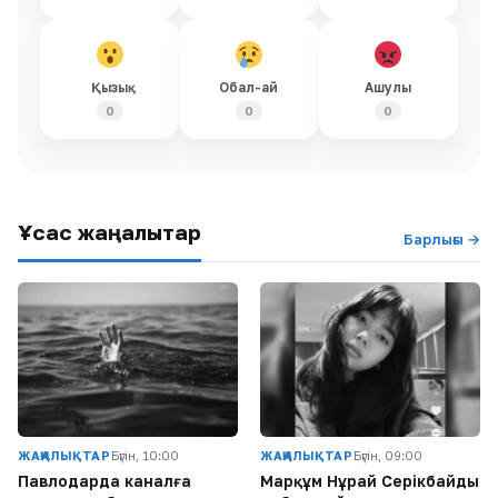
Қызық
Обал-ай
Ашулы
0
0
0
Ұқсас жаңалықтар
Барлығы →
ЖАҢАЛЫҚТАР
Бүгін, 10:00
ЖАҢАЛЫҚТАР
Бүгін, 09:00
Павлодарда каналға
Марқұм Нұрай Серікбайдың