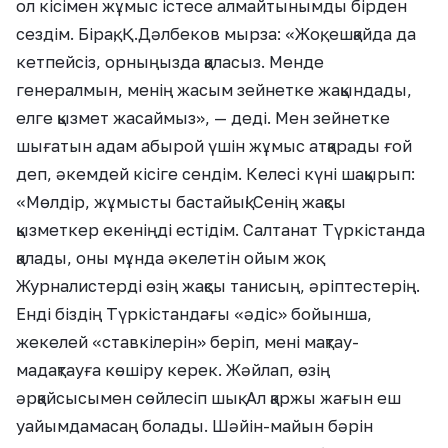
ол кісімен жұмыс істесе алмайтынымды бірден
сездім. Бірақ, Қ.Дәлбеков мырза: «Жоқ, ешқайда да
кетпейсіз, орныңызда қаласыз. Менде
генералмын, менің жасым зейнетке жақындады,
елге қызмет жасаймыз», — деді. Мен зейнетке
шығатын адам абырой үшін жұмыс атқарады ғой
деп, әкемдей кісіге сендім. Келесі күні шақырып:
«Мөлдір, жұмысты бастайық! Сенің жақсы
қызметкер екеніңді естідім. Салтанат Түркістанда
қалады, оны мұнда әкелетін ойым жоқ.
Журналистерді өзің жақсы танисың, әріптестерің.
Енді біздің Түркістандағы «әдіс» бойынша,
жекелей «ставкілерін» беріп, мені мақтау-
мадақтауға көшіру керек. Жәйлап, өзің
әрқайсысымен сөйлесіп шық. Ал қаржы жағын еш
уайымдамасаң болады. Шәйін-майын бәрін