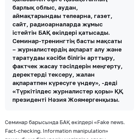
барлық облыс, аудан,
аймақтарындағы телеарна, газет,
сайт, радиоарналарда жұмыс
істейтін БАҚ өкілдері қатысады.
Семинар-тренингтің басты мақсаты
– журналистердің ақпарат алу және
таратудағы кәсіби білігін арттыру,
фактчек жасау тәсілдерін меңгерту,
деректерді тексеру, жалған
ақпаратпен күресуге үндеу», -деді
«Түркітілдес журналистер қоры» ҚҚ
президенті Нәзия Жоямергенқызы.
Семинар барысында БАҚ өкілдері «Fake news.
Fact-checking. Information manipulation»