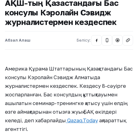
АҚШ-тың Қазақстандағы Бас
консулы Кэролайн Сэвидж
журналистермен кездеспек
Абзал Алаш
Бөлісу:
@
Америка Құрама Штаттарының Қазақстандағы Бас
консулы Кэролайн Сэвидж Алматыда
журналистермен кездеспек. Кездесу 8-сәуірге
жоспарланған. Бас консулдың құттықтауымен
ашылатын семинар-тренингке қатысу үшін елдің
өзге аймақтарынан отызға жуық БАҚ өкілдері
келеді, деп хабарлайды
Qazaq.Today
ақпараттық
агенттігі.