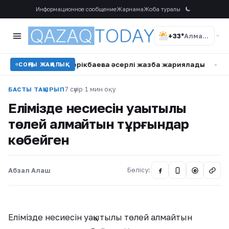
Информационное сообщение
Жарнама
Жоба туралы
+33°
Алматы
і Наркенже Серікбаева әсерлі жазба жариялады
•
«Қорғанс
СОҢҒЫ ЖАҢАЛЫҚ
7 сәуір
·
1 мин оқу
БАСТЫ ТАҚЫРЫП
Елімізде несиесін уақытылы
төлей алмайтын тұрғындар
көбейген
Абзал Алаш
Бөлісу:
@
Елімізде несиесін уақытылы төлей алмайтын