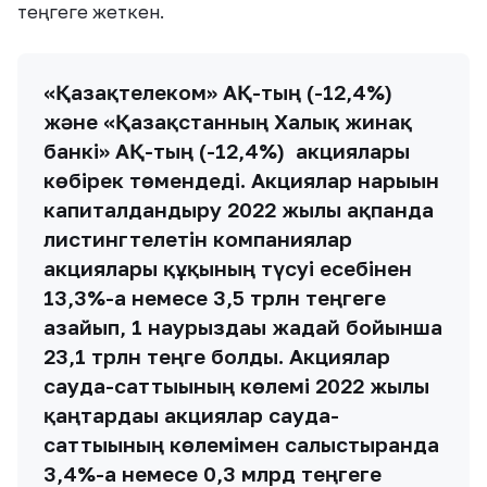
теңгеге жеткен.
«Қазақтелеком» АҚ-тың (-12,4%)
және «Қазақстанның Халық жинақ
банкі» АҚ-тың (-12,4%) акциялары
көбірек төмендеді. Акциялар нарығын
капиталдандыру 2022 жылғы ақпанда
листингтелетін компаниялар
акциялары құқының түсуі есебінен
13,3%-ға немесе 3,5 трлн теңгеге
азайып, 1 наурыздағы жағдай бойынша
23,1 трлн теңге болды. Акциялар
сауда-саттығының көлемі 2022 жылғы
қаңтардағы акциялар сауда-
саттығының көлемімен салыстырғанда
3,4%-ға немесе 0,3 млрд теңгеге