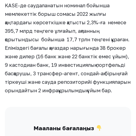
KASE-де саудаланатын номинал бойынша
мемлекеттік борыш сомасы 2022 жылғы
қаңтардағы көрсеткішке қатысты 2,3%-ға немесе
395,7 млрд теңгеге ұлғайып, ақпанның
қорытындысы бойынша 17,7 трлн теңгені құраған.
Еліміздегі бағалы қағаздар нарығында 38 брокер
және дилер (16 банк және 22 банктік емес ұйым),
9 кастодиан банк, 19 инвестициялық портфельді
басқарушы, 3 трансфер-агент, сондай-ақ бірыңғай
тіркеуші және сауда репозиторийі функцияларын
орындайтын 2 инфрақұрылымдық ұйым бар.
Мақаланы бағалаңыз