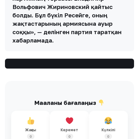
Вольфович Жириновский қайтыс
болды. Бұл бүкіл Ресейге, оның
жақтастарының армиясына ауыр
соққы», — делінген партия таратқан
хабарламада.
Мақаланы бағалаңыз
Жақсы
Керемет
Күлкілі
0
0
0