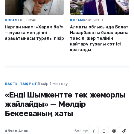
ҚОҒАМ
Бүгін, 00:46
ҚОҒАМ
Кеше, 23:00
Нұрлан имам: «Харам ба?»
Алматы облысында Болат
— музыка мен діннің
Назарбаевтың балаларына
арақатынасы туралы пікір
тиесілі жер телімін
қайтару туралы сот ісі
қозғалды
6 сәуір
·
1 мин оқу
БАСТЫ ТАҚЫРЫП
«Енді Шымкентте тек жемқорлық
жайлайды» — Мөлдір
Бекееваның хаты
Абзал Алаш
Бөлісу:
@