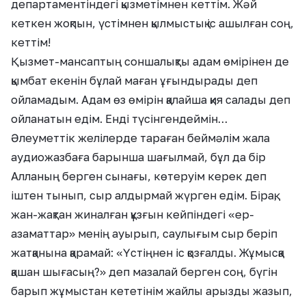
департаментіндегі қызметімнен кеттім. Жәй
кеткен жоқпын, үстімнен қылмыстық іс ашылған соң,
кеттім!
Қызмет-мансаптың соншалықты адам өмірінен де
қымбат екенін бұлай маған ұғындырады деп
ойламадым. Адам өз өмірін қалайша қия салады деп
ойланатын едім. Енді түсінгендеймін…
Әлеуметтік желілерде тараған беймәлім жала
аудиожазбаға барынша шағылмай, бұл да бір
Алланың берген сынағы, көтеруім керек деп
іштен тынып, сыр алдырмай жүрген едім. Бірақ,
жан-жақтан жиналған құзғын кейпіндегі «ер-
азаматтар» менің ауырып, саулығым сыр беріп
жатқанына қарамай: «Үстіңнен іс қозғалды. Жұмысқа
қашан шығасың?» деп мазалай берген соң, бүгін
барып жұмыстан кететінім жайлы арызды жазып,