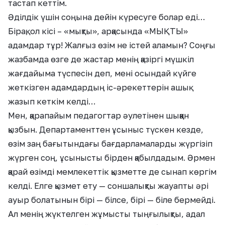
тастап кеттім.
Әділдік үшін соңына дейін күресуге болар еді…
Бірақ, ол кісі – «мықты», арқасында «МЫҚТЫ»
адамдар тұр! Жалғыз өзім не істей аламын? Соңғы
жазбамда өзге де жастар менің қазіргі мүшкіл
жағдайыма түспесін деп, мені осындай күйге
жеткізген адамдардың іс-әрекеттерін ашық
жазып кеткім келді…
Мен, қарапайым педагогтар әулетінен шыққан
қызбын. Департаменттен ұсыныс түскен кезде,
өзім заң бағытындағы бағдарламаларды жүргізіп
жүрген соң, ұсынысты бірден қабылдадым. Әрмен
қарай өзімді мемлекеттік қызметте де сынап көргім
келді. Елге қызмет ету — соншалықты жауапты әрі
ауыр болатынын бірі — білсе, бірі — біле бермейді.
Ал менің жүктелген жұмысты тыңғылықты, адал