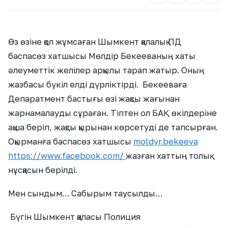
Өз өзіне қол жұмсаған Шымкент қалалық ПД
баспасөз хатшысы Мөлдір Бекееваның хаты
әлеуметтік желілер арқылы тарап жатыр. Оның
жазбасы бүкіл елді дүрліктірді. Бекееваға
Депаратмент бастығы өзі жақсы жағынан
жарнамалауды сұраған. Тіптен ол БАҚ өкілдеріне
ақша беріп, жақсы қырынан көрсетуді де тапсырған.
Оқырманға баспасөз хатшысы
moldyr.bekeeva
https://www.facebook.com/
жазған хаттың толық
нұсқасын берілді.
Мен сындым… Сабырым таусылды…
Бүгін Шымкент қаласы Полиция