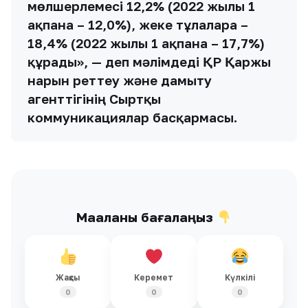
мөлшерлемесі 12,2% (2022 жылғы 1
ақпанға – 12,0%), жеке тұлғаларға –
18,4% (2022 жылғы 1 ақпанға – 17,7%)
құрады», — деп мәлімдеді ҚР Қаржы
нарғын реттеу және дамыту
агенттігінің Сыртқы
коммуникациялар басқармасы.
Мақаланы бағалаңыз
Жақсы
Керемет
Күлкілі
0
0
0