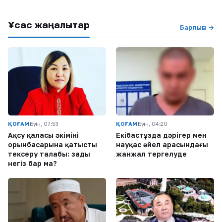
Ұқсас жаңалықтар
Барлығы →
ҚОҒАМ
Бүгін, 07:53
ҚОҒАМ
Бүгін, 04:20
Ақсу қаласы әкімінің
Екібастұзда дәрігер мен
орынбасарына қатысты
науқас әйел арасындағы
тексеру талабы: заңды
жанжал тергелуде
негіз бар ма?