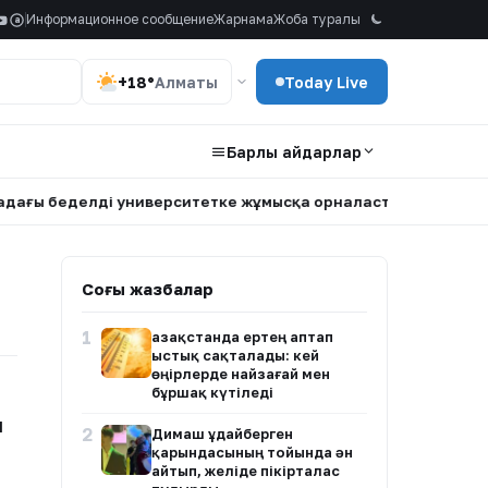
Информационное сообщение
Жарнама
Жоба туралы
a
+18°
Алматы
Today Live
Барлық айдарлар
ғы беделді университетке жұмысқа орналасты
•
Нұртас Ад
Соңғы жазбалар
1
Қазақстанда ертең аптап
ыстық сақталады: кей
өңірлерде найзағай мен
бұршақ күтіледі
ы
2
Димаш Құдайберген
қарындасының тойында ән
айтып, желіде пікірталас