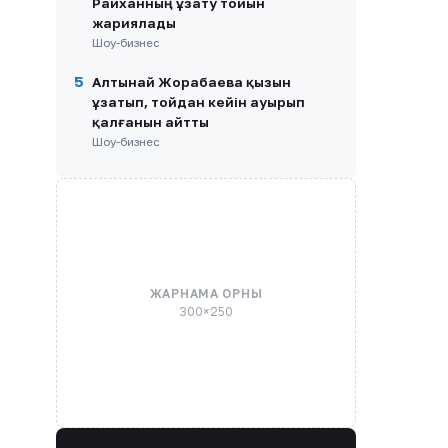
Райханның ұзату тойын
жариялады
Шоу-бизнес
5
Алтынай Жорабаева қызын
ұзатып, тойдан кейін ауырып
қалғанын айтты
Шоу-бизнес
ЖАРНАМА ОРНЫ
300×250