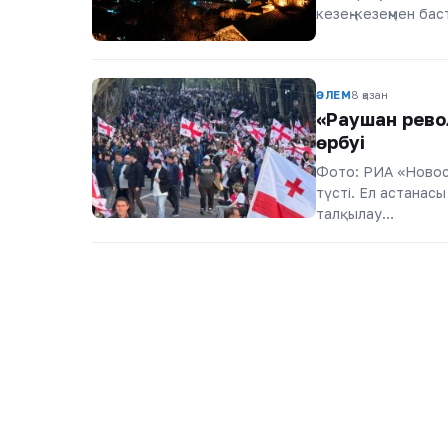
кезең-кезеңмен бас
ӘЛЕМ
8 қазан
«Раушан рево
өрбуі
Фото: РИА «Новос
түсті. Ел астанас
талқылау…