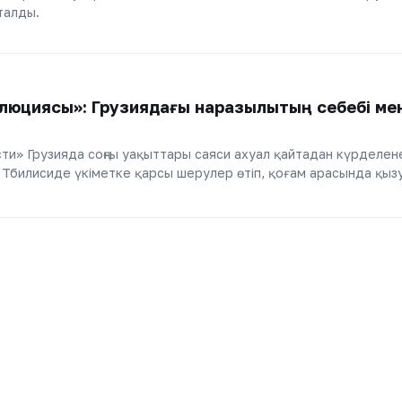
талды.
люциясы»: Грузиядағы наразылықтың себебі ме
ти» Грузияда соңғы уақыттары саяси ахуал қайтадан күрделен
ы Тбилисиде үкіметке қарсы шерулер өтіп, қоғам арасында қыз