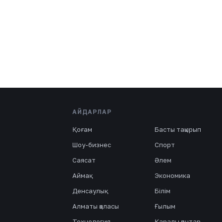
АЙДАРЛАР
Қоғам
Басты тақырып
Шоу-бизнес
Спорт
Саясат
Әлем
Аймақ
Экономика
Денсаулық
Білім
Алматы қаласы
Ғылым
Технология
Қаралы қаңтар