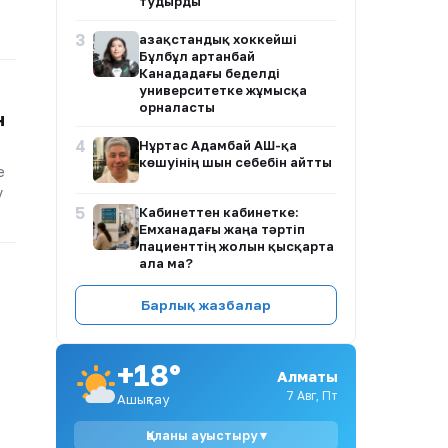
тудырды
3
Қазақстандық хоккейші
Бұлбұл Қартанбай
Канададағы беделді
университетке жұмысқа
орналасты
н
4
Нұртас Адамбай АҚШ-қа
көшуінің шын себебін айтты
е
у
5
Кабинеттен кабинетке:
Емханадағы жаңа тәртіп
пациенттің жолын қысқарта
ала ма?
6
Сандуғаш Стамғазиева
Барлық жазбалар
сахнаға оралып,
шығармашылығын қайта
жандандыратынын айтты
+18°
Алматы
7
Балалар контенті –
7 Авг, Пт
Ашықтау
Қазақстанның адами
капиталына салынатын
Қаланы ауыстыру ▾
инвестиция