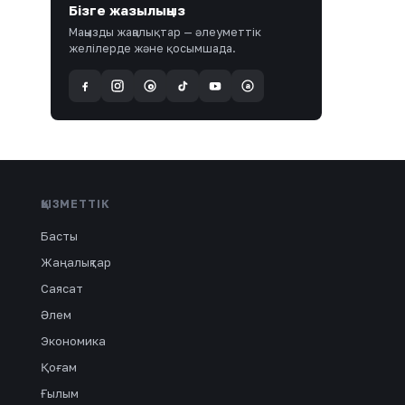
Бізге жазылыңыз
Маңызды жаңалықтар — әлеуметтік
желілерде және қосымшада.
a
@
ҚЫЗМЕТТІК
Басты
Жаңалықтар
Саясат
Әлем
Экономика
Қоғам
Ғылым