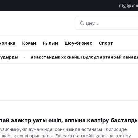
@
Іздеу
номика
Қоғам
Ғылым
Шоу-бизнес
Спорт
рды
•
Қазақстандық хоккейші Бұлбұл Қартанбай Канадада
ай электр қуаты өшіп, қалпына келтіру басталд
узияның бүкіл аумағында, соның ішінде астанасы Тбилисиде
 жарық сөнуі орын алды. Екі сағаттан кейін қалпына келтіру