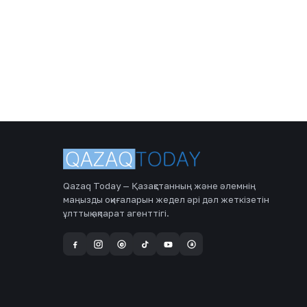
Qazaq Today — Қазақстанның және әлемнің
маңызды оқиғаларын жедел әрі дәл жеткізетін
ұлттық ақпарат агенттігі.
a
@