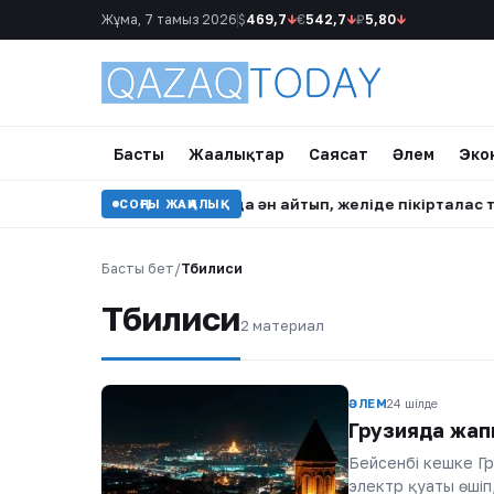
Жұма, 7 тамыз 2026
$
469,7
↓
€
542,7
↓
₽
5,80
↓
Басты
Жаңалықтар
Саясат
Әлем
Эко
ен қарындасының тойында ән айтып, желіде пікірталас туды
СОҢҒЫ ЖАҢАЛЫҚ
Басты бет
/
Тбилиси
Тбилиси
2 материал
ӘЛЕМ
24 шілде
Грузияда жапп
Бейсенбі кешке Гр
электр қуаты өшіп,