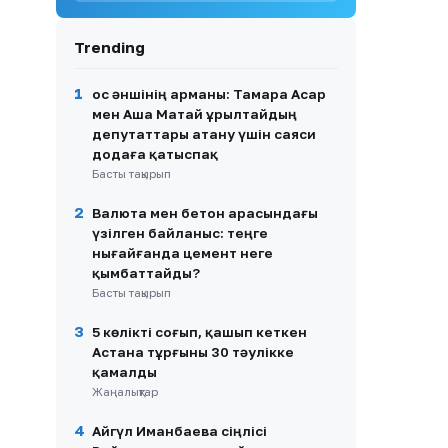
8
Медеу Арынбаев ұлының
Trending
үйлену тойы жоспары
туралы айтты
1
Қос әншінің арманы: Тамара Асар
9
Ақтөбедегі жылқышы ісі:
мен Аша Матай Құрылтайдың
заңгер біржақты ақпаратқа
депутаттары атану үшін саяси
сенбеуге шақырды
додаға қатыспақ
10
Басты тақырып
Далаға дәрет
сындырғандар:
Республикалық
2
Валюта мен бетон арасындағы
тасжолдардағы
үзілген байланыс: теңге
антисанитария жаға
нығайғанда цемент неге
ұстатты
қымбаттайды?
Басты тақырып
3
5 көлікті соғып, қашып кеткен
Астана тұрғыны 30 тәулікке
қамалды
Жаңалықтар
4
Айгүл Иманбаева сіңлісі