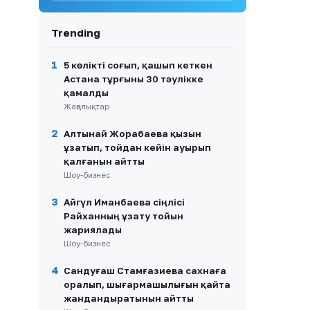
млн теңге — халық жинаған
қаражат, мемлекеттік
өтемақы емес
Trending
9
Ақтаулық ана Жұлдыз
1
5 көлікті соғып, қашып кеткен
Азанова Астанада
Астана тұрғыны 30 тәулікке
денсаулық сақтау
министрімен кездесуді
қамалды
талап етуде
Жаңалықтар
10
Астанада түнгі салют атқан
2
Алтынай Жорабаева қызын
екі азамат бес тәулікке
ұзатып, тойдан кейін ауырып
қамалды
қалғанын айтты
Шоу-бизнес
3
Айгүл Иманбаева сіңлісі
Райханның ұзату тойын
жариялады
Шоу-бизнес
4
Сандуғаш Стамғазиева сахнаға
оралып, шығармашылығын қайта
жандандыратынын айтты