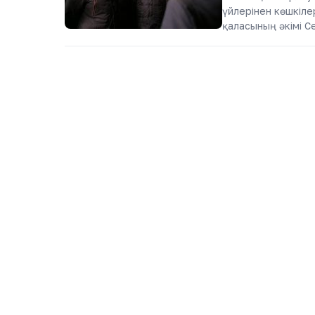
үйлерінен көшкіле
қаласының әкімі С