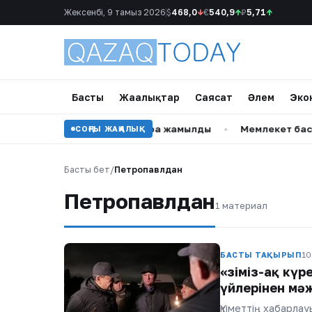
Жексенбі, 9 тамыз 2026
$
468,0
↓
€
540,9
↑
₽
5,71
↑
Басты
Жаңалықтар
Саясат
Әлем
Эко
т Рахмоновтың отбасы қара жамылды
•
Мемлекет басшыс
СОҢҒЫ ЖАҢАЛЫҚ
Басты бет
/
Петропавлдан
Петропавлдан
1 материал
БАСТЫ ТАҚЫРЫП
10 
«Өзіміз-ақ кү
үйлерінен мә
Үкіметтің хабарла