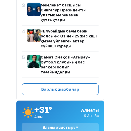
3
Мемлекет басшысы
Сингапур Президентін
ұлттық мерекемен
құттықтады
4
«Елубайдың бауы берік
болсын»: Өзінен 25 жас кіші
қызға үйленген актер
сүйінші сұрады
5
Самат Смақов «Атырау»
футбол клубының бас
бапкері болып
тағайындалды
6
Ақтау тұрғындары ірі
алаяқтық схемасына
Барлық жазбалар
қатысты ұжымдық өтініш
жолдады
+31°
7
Алматыда полиция баланы
Алматы
қауіпті жағдайдан құтқарды
9 Авг, Вс
Ашық
Қаланы ауыстыру ▾
8
Әділет Зейнелдің анасы: 20