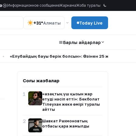
Информационное сообщение
Жарнама
Жоба туралы
a
+31°
Алматы
Today Live
Барлық айдарлар
«Елубайдың бауы берік болсын»: Өзінен 25 жас кіші қызға үй
Соңғы жазбалар
1
«Қазақтың үш қызын жар
етуді нәсіп етті»: Бекболат
Тілеухан жеке өмірі туралы
айтты
2
Шавкат Рахмоновтың
отбасы қара жамылды