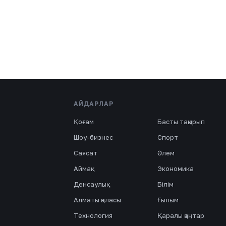
АЙДАРЛАР
Қоғам
Басты тақырып
Шоу-бизнес
Спорт
Саясат
Әлем
Аймақ
Экономика
Денсаулық
Білім
Алматы қаласы
Ғылым
Технология
Қаралы қаңтар