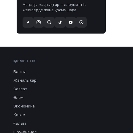
Маңызды жаңалықтар — әлеуметтік
желілерде және қосымшада.
a
@
ҚЫЗМЕТТІК
Басты
Жаңалықтар
Саясат
Әлем
Экономика
Қоғам
Ғылым
Шоу-бизнес