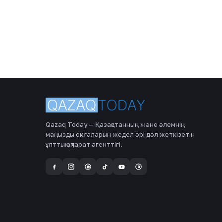
Qazaq Today — Қазақстанның және әлемнің
маңызды оқиғаларын жедел әрі дәл жеткізетін
ұлттық ақпарат агенттігі.
a
@