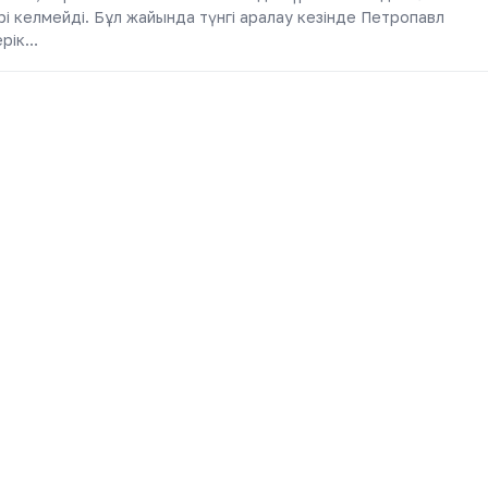
рі келмейді. Бұл жайында түнгі аралау кезінде Петропавл
ерік…