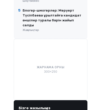
Шоу-бизнес
5
Блогер-шмогерлер: Меруерт
Түсіпбаева Құрылтайға кандидат
әншілер туралы бәрін жайып
салды
Жаңалықтар
ЖАРНАМА ОРНЫ
300×250
Бізге жазылыңыз