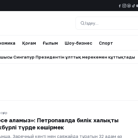
@
Іздеу
номика
Қоғам
Ғылым
Шоу-бизнес
Спорт
ы Сингапур Президентін ұлттық мерекемен құттықтады
•
сәуір
ресе аламыз»: Петропавлда билік халықты
жбүрлі түрде көшірмек
уынша, Заречный кенті мен саяжайда тұратын 32 адам өз