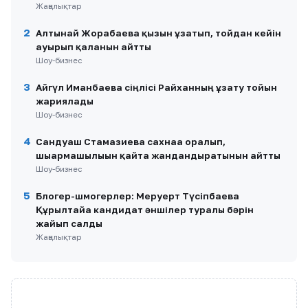
Жаңалықтар
2
Алтынай Жорабаева қызын ұзатып, тойдан кейін
ауырып қалғанын айтты
Шоу-бизнес
3
Айгүл Иманбаева сіңлісі Райханның ұзату тойын
жариялады
Шоу-бизнес
4
Сандуғаш Стамғазиева сахнаға оралып,
шығармашылығын қайта жандандыратынын айтты
Шоу-бизнес
5
Блогер-шмогерлер: Меруерт Түсіпбаева
Құрылтайға кандидат әншілер туралы бәрін
жайып салды
Жаңалықтар