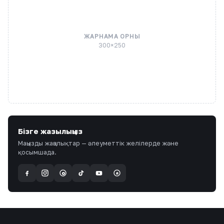
ЖАРНАМА ОРНЫ
300×250
Бізге жазылыңыз
Маңызды жаңалықтар — әлеуметтік желілерде және
қосымшада.
a
@