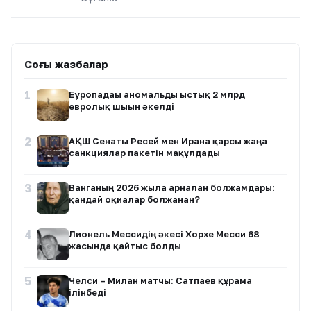
Соңғы жазбалар
1
Еуропадағы аномальды ыстық 2 млрд
евролық шығын әкелді
2
АҚШ Сенаты Ресей мен Иранға қарсы жаңа
санкциялар пакетін мақұлдады
3
Ванганың 2026 жылға арналған болжамдары:
қандай оқиғалар болжанған?
4
Лионель Мессидің әкесі Хорхе Месси 68
жасында қайтыс болды
5
Челси – Милан матчы: Сатпаев құрамға
ілінбеді