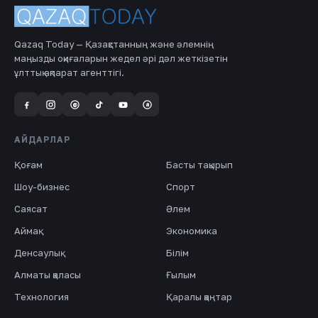
Qazaq Today — Қазақстанның және әлемнің
маңызды оқиғаларын жедел әрі дәл жеткізетін
ұлттық ақпарат агенттігі.
a
@
АЙДАРЛАР
Қоғам
Басты тақырып
Шоу-бизнес
Спорт
Саясат
Әлем
Аймақ
Экономика
Денсаулық
Білім
Алматы қаласы
Ғылым
Технология
Қаралы қаңтар