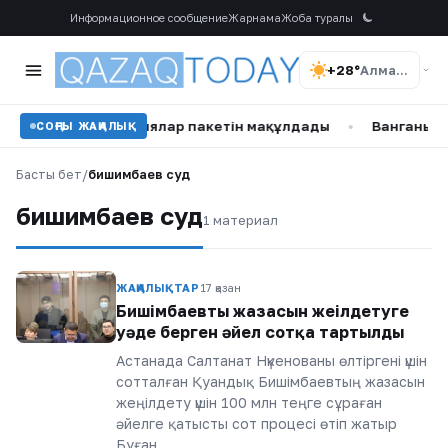
Информационное сообщение
Жарнама
Жоба туралы
+28°
Алматы
 қарсы жаңа санкциялар пакетін мақұлдады
•
Ванганың 20
СОҢҒЫ ЖАҢАЛЫҚ
Басты бет
/
бишимбаев суд
бишимбаев суд
1 материал
ЖАҢАЛЫҚТАР
17 қазан
Бишімбаевтың жазасын жеңілдетуге
уәде берген әйел сотқа тартылды
Астанада Салтанат Нүкенованы өлтіргені үшін
сотталған Қуандық Бишімбаевтың жазасын
жеңілдету үшін 100 млн теңге сұраған
әйелге қатысты сот процесі өтіп жатыр
Бұған…