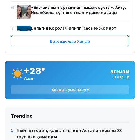
6
«Ең жақыным артымнан пышақ сұқты»: Айгүл
Иманбаева күтпеген мәлімдеме жасады
7
Бельгия Королі Филипп Қасым-Жомарт
Тоқаевқа жауап хат жолдады
Барлық жазбалар
8
«Қоғамдық тәртіпті бұзуға шақырған емес»:
Тойда уағыз айтқан ер адамның қызы
Тоқаевтан көмек сұрады
+28°
Алматы
9
807 адам қаза тапты: «Дала Қырандары»
ҚазАвтоЖолға талап қойды
8 Авг, Сб
Ашық
Қаланы ауыстыру ▾
10
Сорлаған жүргізушілер мен тозған көліктер:
Қарағанды-Жезқазған тас жолы қашан
жөнделеді?
Trending
1
5 көлікті соғып, қашып кеткен Астана тұрғыны 30
тәулікке қамалды