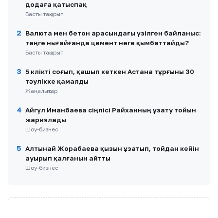
додаға қатыспақ
Басты тақырып
2
Валюта мен бетон арасындағы үзілген байланыс:
теңге нығайғанда цемент неге қымбаттайды?
Басты тақырып
3
5 көлікті соғып, қашып кеткен Астана тұрғыны 30
тәулікке қамалды
Жаңалықтар
4
Айгүл Иманбаева сіңлісі Райханның ұзату тойын
жариялады
Шоу-бизнес
5
Алтынай Жорабаева қызын ұзатып, тойдан кейін
ауырып қалғанын айтты
Шоу-бизнес