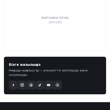
ЖАРНАМА ОРНЫ
300×250
Бізге жазылыңыз
Маңызды жаңалықтар — әлеуметтік желілерде және
қосымшада.
a
@