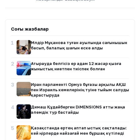
Соңғы жазбалар
1
Мөлдір Мұқанова туған ауылында сағынышын
басып, балалық шағын еске алды
2
Атырауда белгісіз ер адам 12 жасар қызға
жыныстық ниетпен тиіспек болған
3
Иран парламенті Ормуз бұғазы арқылы АҚШ
пен Израиль кемелерінің өтуіне тыйым салуды
қарастыруда
4
Димаш Құдайберген DiMENSIONS атты жаңа
әлемдік тур бастайды
5
Қазақстанда ертең аптап ыстық сақталады:
кей өңірлерде найзағай мен бұршақ күтіледі