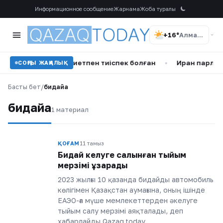
Информационное сообщение
Жарнама
Жоба туралы
+16°
Алматы
р қызға жыныстық ниетпен тиіспек болған
•
Иран парламен
СОҢҒЫ ЖАҢАЛЫҚ
Басты бет
/
бидайға
бидайға
1 материал
ҚОҒАМ
11 тамыз
Бидай әкелуге салынған тыйым
мерзімі ұзарады
2023 жылғы 10 қазанда бидайды автомобиль
көлігімен Қазақстан аумағына, оның ішінде
ЕАЭО-ға мүше мемлекеттерден әкелуге
тыйым салу мерзімі аяқталады, деп
хабарлайды Qazaq.today…