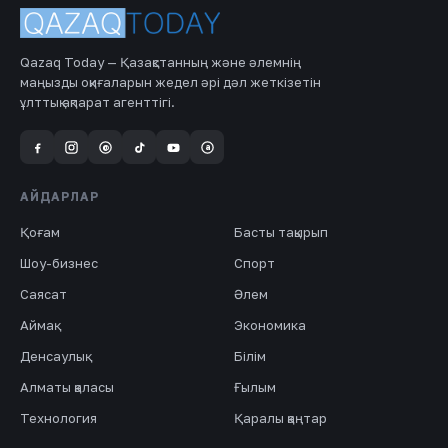
Qazaq Today — Қазақстанның және әлемнің
маңызды оқиғаларын жедел әрі дәл жеткізетін
ұлттық ақпарат агенттігі.
a
@
АЙДАРЛАР
Қоғам
Басты тақырып
Шоу-бизнес
Спорт
Саясат
Әлем
Аймақ
Экономика
Денсаулық
Білім
Алматы қаласы
Ғылым
Технология
Қаралы қаңтар