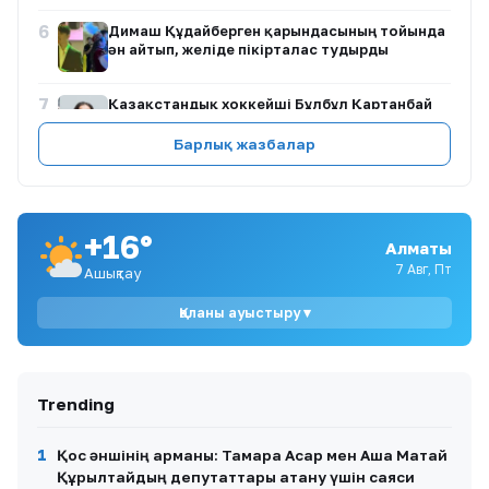
6
Димаш Құдайберген қарындасының тойында
ән айтып, желіде пікірталас тудырды
7
Қазақстандық хоккейші Бұлбұл Қартанбай
Канададағы беделді университетке жұмысқа
орналасты
Барлық жазбалар
8
Нұртас Адамбай АҚШ-қа көшуінің шын себебін
айтты
+16°
Алматы
9
Кабинеттен кабинетке: Емханадағы жаңа
7 Авг, Пт
Ашықтау
тәртіп пациенттің жолын қысқарта ала ма?
Қаланы ауыстыру ▾
10
Сандуғаш Стамғазиева сахнаға оралып,
шығармашылығын қайта жандандыратынын
айтты
Trending
1
Қос әншінің арманы: Тамара Асар мен Аша Матай
Құрылтайдың депутаттары атану үшін саяси