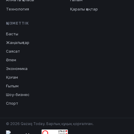
Технология
Қаралы қаңтар
ҚЫЗМЕТТІК
Басты
Жаңалықтар
Саясат
Әлем
Экономика
Қоғам
Ғылым
Шоу-бизнес
Спорт
© 2026 Qazaq Today. Барлық құқық қорғалған.