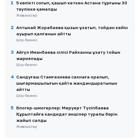
1
5 көлікті соғып, қашып кеткен Астана тұрғыны 30
тәулікке қамалды
Жаңалықтар
2
Алтынай Жорабаева қызын ұзатып, тойдан кейін
ауырып қалғанын айтты
Шоу-бизнес
3
Айгүл Иманбаева сіңлісі Райханның ұзату тойын
жариялады
Шоу-бизнес
4
Сандуғаш Стамғазиева сахнаға оралып,
шығармашылығын қайта жандандыратынын
айтты
Шоу-бизнес
5
Блогер-шмогерлер: Меруерт Түсіпбаева
Құрылтайға кандидат әншілер туралы бәрін
жайып салды
Жаңалықтар