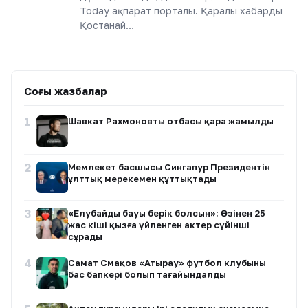
Today ақпарат порталы. Қаралы хабарды
Қостанай…
Соңғы жазбалар
1
Шавкат Рахмоновтың отбасы қара жамылды
2
Мемлекет басшысы Сингапур Президентін
ұлттық мерекемен құттықтады
3
«Елубайдың бауы берік болсын»: Өзінен 25
жас кіші қызға үйленген актер сүйінші
сұрады
4
Самат Смақов «Атырау» футбол клубының
бас бапкері болып тағайындалды