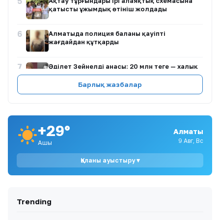
5
Ақтау тұрғындары ірі алаяқтық схемасына
қатысты ұжымдық өтініш жолдады
6
Алматыда полиция баланы қауіпті
жағдайдан құтқарды
7
Әділет Зейнелдің анасы: 20 млн теңге — халық
жинаған қаражат, мемлекеттік өтемақы емес
Барлық жазбалар
8
Ақтаулық ана Жұлдыз Азанова Астанада
денсаулық сақтау министрімен кездесуді
талап етуде
+29°
Алматы
9
Астанада түнгі салют атқан екі азамат бес
9 Авг, Вс
Ашық
тәулікке қамалды
Қаланы ауыстыру ▾
10
Иран Ормуз бұғазындағы транзит
шектеулерін АҚШ көзқарасын
өзгертпейінше жеңілдетпейді
Trending