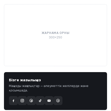
ЖАРНАМА ОРНЫ
300×250
Бізге жазылыңыз
Маңызды жаңалықтар — әлеуметтік желілерде және
қосымшада.
a
@