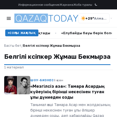
Информационное сообщение
Жарнама
Жоба туралы
+29°
Алматы
қ мерекемен құттықтады
•
«Елубайдың бауы берік болсын»:
СОҢҒЫ ЖАҢАЛЫҚ
Басты бет
/
Белгілі кәсіпкер Жұмаш Бекмырза
Белгілі кәсіпкер Жұмаш Бекмырза
1 материал
ШОУ-БИЗНЕС
6 қазан
«Мезгілсіз қаза»: Тамара Асардың
күйеуінің бірінші некесінен туған
ұлы дүниеден озды
Танымал әнші Тамара Асар мен жолдасының
бірінші некесінен туған ұлы Әлішер
дүниеден озды, деп хабарлайды Qazaq