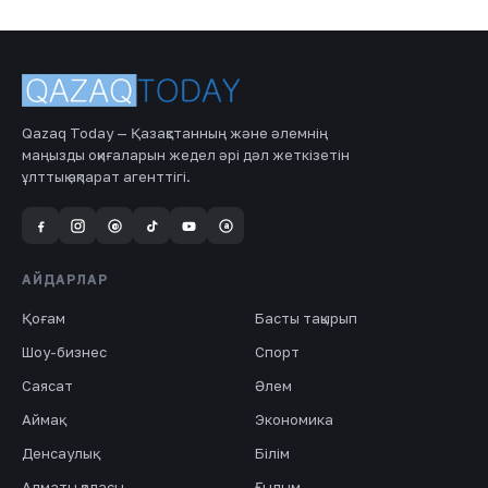
Qazaq Today — Қазақстанның және әлемнің
маңызды оқиғаларын жедел әрі дәл жеткізетін
ұлттық ақпарат агенттігі.
a
@
АЙДАРЛАР
Қоғам
Басты тақырып
Шоу-бизнес
Спорт
Саясат
Әлем
Аймақ
Экономика
Денсаулық
Білім
Алматы қаласы
Ғылым