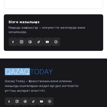
Бізге жазылыңыз
Маңызды жаңалықтар — әлеуметтік желілерде және
қосымшада.
a
@
Qazaq Today — Қазақстанның және әлемнің
маңызды оқиғаларын жедел әрі дәл жеткізетін
ұлттық ақпарат агенттігі.
a
@