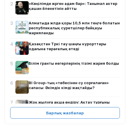
2
«Көңілімде жүрген адам бар»: Танымал актер
қашан үйленетінін айтты
3
Алматыда жүлде қоры 10,5 млн теңге болатын
республикалық суретшілер байқауы
жарияланды
4
Қазақстан Түркі тау шаңғы курорттары
одағына төрағалық етеді
5
Білім гранты иегерлерінің тізімі жария болды
6
BI Group-тың «төбесінен су сорғалаған»
сапасы: Әкімдік кімді жақтайды?
7
Жоқ жылуға ақша өндіру: Ақтау тұрғыны
заңсыз төлем талап еткендерге наразылық
білдірді
Барлық жазбалар
8
«Таиландтан кешірім сұраймын»: Пхукетте
ұсталған қазақстандық мәлімдеме жасады