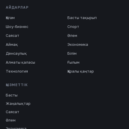
АЙДАРЛАР
Қоғам
Басты тақырып
Шоу-бизнес
Спорт
Саясат
Әлем
Аймақ
Экономика
Денсаулық
Білім
Алматы қаласы
Ғылым
Технология
Қаралы қаңтар
ҚЫЗМЕТТІК
Басты
Жаңалықтар
Саясат
Әлем
Экономика