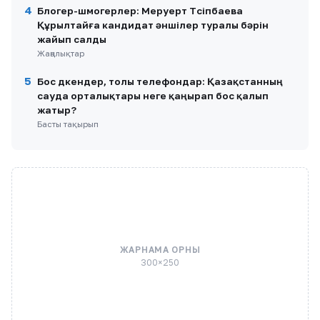
4
Блогер-шмогерлер: Меруерт Түсіпбаева
Құрылтайға кандидат әншілер туралы бәрін
жайып салды
Жаңалықтар
5
Бос дүкендер, толы телефондар: Қазақстанның
сауда орталықтары неге қаңырап бос қалып
жатыр?
Басты тақырып
ЖАРНАМА ОРНЫ
300×250