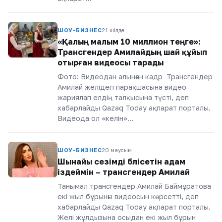
ШОУ-БИЗНЕС
21 шілде
«Қалың малым 10 миллион теңге»:
Трансгендер Амилайдың шай құйып
отырған видеосы тарады
Фото: Видеодан алынған кадр Трансгендер
Амилай желідегі парақшасына видео
жариялап елдің талқысына түсті, деп
хабарлайды Qazaq Today ақпарат порталы.
Видеода ол «келін»…
ШОУ-БИЗНЕС
20 маусым
Шынайы сезімді бөлісетін адам
іздеймін – трансгендер Амилай
Танымал трансгендер Амилай Баймұратова
екі жыл бұрынғы видеосын көрсетті, деп
хабарлайды Qazaq Today ақпарат порталы.
Желі жұлдызына осыдан екі жыл бұрын