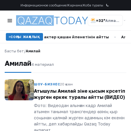
Информационное сообщение
Жарнама
Жоба туралы
+32°
Алматы
дам бар»: Танымал актер қашан үйленетінін айтты
•
Алматы
СОҢҒЫ ЖАҢАЛЫҚ
Басты бет
/
Амилай
Амилай
4 материал
ШОУ-БИЗНЕС
20 қазан
Атышулы Амилай өзіне қысым көрсетіп
жүрген еркек туралы айтты (ВИДЕО)
Фото: Видеодан алынған кадр Амилай
атымен танымал трансгендер өзінің қыр
соңынан қалмай жүрген адамның кім екенін
айтты, деп хабарлайды Qazaq Today
ақпарат…