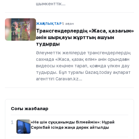
шымкенттік…
ЖАҢАЛЫҚТАР
5 ақпан
Трансгендерлердің «Жаса, қазағым»
әнін шырқауы жұрттың ашуын
тудырды
Әлеуметтік желілерде трансгендерлердің
сахнада «Жаса, қазақ елім» әнін орындаған
видеосы кеңінен тарап, қоғамда үлкен дау
тудырды. Бұл туралы Qazaq.today ақпарат
агенттігі Caravan.kz…
Соңғы жазбалар
1
«Не үшін сұққанымды білмеймін»: Нұрай
Серікбай ісінде жаңа дерек айтылды