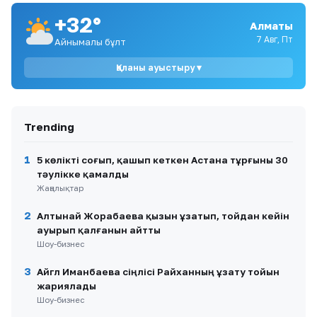
+32°
Алматы
9
Қазақстан құрамасын 62 жастағы Джон ван
7 Авг, Пт
Айнымалы бұлт
‘т Скип бастады
Қаланы ауыстыру ▾
10
Таиландтағы мектепте атыс болып, 7 адам
қаза тапты
Trending
1
5 көлікті соғып, қашып кеткен Астана тұрғыны 30
тәулікке қамалды
Жаңалықтар
2
Алтынай Жорабаева қызын ұзатып, тойдан кейін
ауырып қалғанын айтты
Шоу-бизнес
3
Айгүл Иманбаева сіңлісі Райханның ұзату тойын
жариялады
Шоу-бизнес