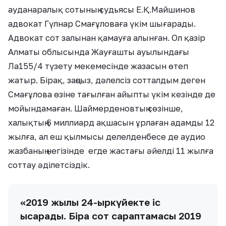
ауданаралық сотының судьясы Е.Қ.Майшинов
адвокат Гүлнар Смағұловаға үкім шығарады.
Адвокат сот залынан қамауға алынған. Ол қазір
Алматы облысында Жауғашты ауылындағы
Ла155/4 түзету мекемесінде жазасын өтеп
жатыр. Бірақ, заңсыз, дәлелсіз сотталдым деген
Смағұлова өзіне тағылған айыпты үкім кезінде де
мойындамаған. Шаймерденовтың сөзінше,
халықтың 6 миллиард ақшасын ұрлаған адамды 12
жылға, ал еш қылмысы делелденбесе де аудио
жазбаның негізінде егде жастағы әйелді 11 жылға
соттау әділетсіздік.
«2019 жылы 24-қыркүйекте іс
қысқарады. Бірақ сот сараптамасы 2019