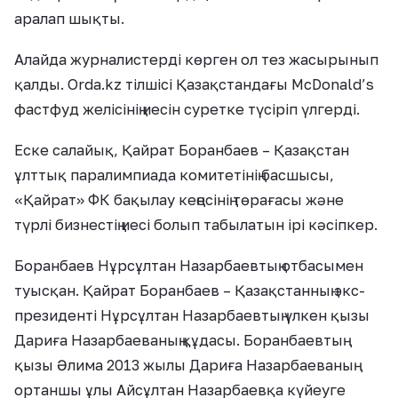
аралап шықты.
Алайда журналистерді көрген ол тез жасырынып
қалды. Orda.kz тілшісі Қазақстандағы McDonald’s
фастфуд желісінің иесін суретке түсіріп үлгерді.
Еске салайық, Қайрат Боранбаев – Қазақстан
ұлттық паралимпиада комитетінің басшысы,
«Қайрат» ФК бақылау кеңесінің төрағасы және
түрлі бизнестің иесі болып табылатын ірі кәсіпкер.
Боранбаев Нұрсұлтан Назарбаевтың отбасымен
туысқан. Қайрат Боранбаев – Қазақстанның экс-
президенті Нұрсұлтан Назарбаевтың үлкен қызы
Дариға Назарбаеваның құдасы. Боранбаевтың
қызы Әлима 2013 жылы Дариға Назарбаеваның
ортаншы ұлы Айсұлтан Назарбаевқа күйеуге