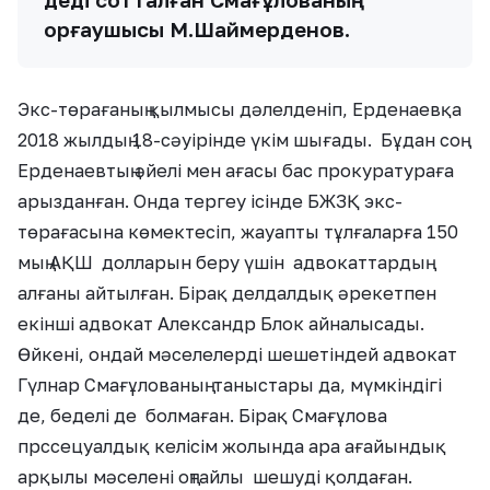
қорғаушысы М.Шаймерденов.
Экс-төрағаның қылмысы дәлелденіп, Ерденаевқа
2018 жылдың 18-сәуірінде үкім шығады. Бұдан соң
Ерденаевтың әйелі мен ағасы бас прокуратураға
арызданған. Онда тергеу ісінде БЖЗҚ экс-
төрағасына көмектесіп, жауапты тұлғаларға 150
мың АҚШ долларын беру үшін адвокаттардың
алғаны айтылған. Бірақ делдалдық әрекетпен
екінші адвокат Александр Блок айналысады.
Өйкені, ондай мәселелерді шешетіндей адвокат
Гүлнар Смағұлованың таныстары да, мүмкіндігі
де, беделі де болмаған. Бірақ Смағұлова
прссецуалдық келісім жолында ара ағайындық
арқылы мәселені оңтайлы шешуді қолдаған.