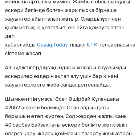
мойнына артылуы мүмкін. Жамбыл облысындағы
әскери бөлімде болған жарылысқа бірнеше
жауынгер айыпталып жатыр. Олардың үстінен
қылмыстық іс қозғалып, екі айға қамауға алған,
деп
хабарлайды
Qazaq.Today
тілшісі
КТК
телеарнасына
сілтеме жасап
Ал күдіктілердің жақындары жоғары лауазымды
әскерилер өздерін ақтап алу үшін бар кінәні
жауынгерлерге жаба салды деп санайды.
Шымкенттің тумасы Әсет Әшірбай Құландағы
42062 әскери бөлімінде Отан алдындағы
борышын өтеп жүрген. Сол жерден жалпы саны
40 сарбаз Байзақтағы әскери бөлімге жеткізіліп,
оларға қару-жарақ қоймасын тазарту жұмыстары