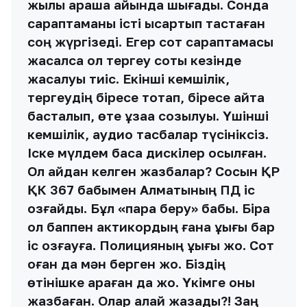
жылы қараша айында шығады. Сонда
сараптаманы істі қысқартып тастаған
соң жүргізеді. Егер сот сараптамасы
жасалса ол тергеу соты кезінде
жасалуы тиіс. Екінші кемшілік,
тергеудің біресе тоқтап, біресе қайта
басталып, өте ұзаққа созылуы. Үшінші
кемшілік, аудио тасбалар түсініксіз.
Іске мүлдем басқа дискілер қосылған.
Ол қайдан келген жазбалар? Сосын ҚР
ҚК 367 бабымен Алматының ПД іс
қозғайды. Бұл «пара беру» бабы. Бірақ
ол баппен актикордың ғана құқығы бар
іс қозғауға. Полицияның құқығы жоқ. Сот
оған да мән берген жоқ. Біздің
өтінішке қараған да жоқ. Үкімге оны
жазбаған. Олар қалай жазады?! Заң