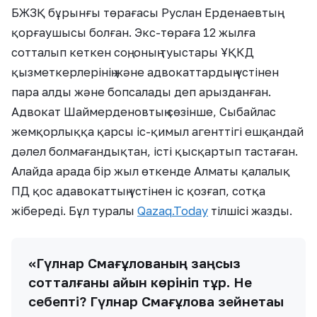
БЖЗҚ бұрынғы төрағасы Руслан Ерденаевтың
қорғаушысы болған. Экс-төраға 12 жылға
сотталып кеткен соң, оның туыстары ҰҚКД
қызметкерлерінің және адвокаттардың үстінен
пара алды және бопсалады деп арызданған.
Адвокат Шаймерденовтың сөзінше, Сыбайлас
жемқорлыққа қарсы іс-қимыл агенттігі ешқандай
дәлел болмағандықтан, істі қысқартып тастаған.
Алайда арада бір жыл өткенде Алматы қалалық
ПД қос адавокаттың үстінен іс қозғап, сотқа
жібереді. Бұл туралы
Qazaq.Today
тілшісі жазды.
«Гүлнар Смағұлованың заңсыз
сотталғаны айқын көрініп тұр. Не
себепті? Гүлнар Смағұлова зейнетақы