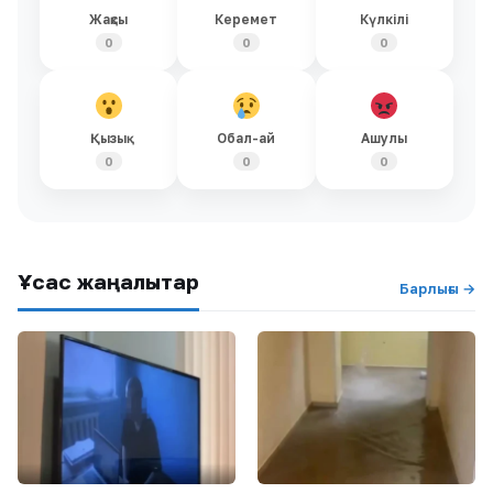
Жақсы
Керемет
Күлкілі
0
0
0
Қызық
Обал-ай
Ашулы
0
0
0
Ұқсас жаңалықтар
Барлығы →