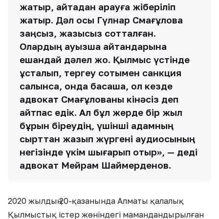
жатыр, қайтадан қарауға жіберіліп
жатыр. Дәл осы Гүлнар Смағұлова
заңсыз, жазықсыз сотталған.
Олардың ауызша айтқандарына
ешқандай дәлел жоқ. Қылмыс үстінде
ұсталып, тергеу сотымен санкция
салынса, онда басқаша, ол кезде
адвокат Смағұлованы кінәсіз деп
айтпас едік. Ал бұл жерде бір жыл
бұрын біреудің, үшінші адамның
сырттан жазып жүргені аудиосының
негізінде үкім шығарып отыр», — деді
адвокат Мейрам Шаймерденов.
2020 жылдың 20-қазанында Алматы қалалық
Қылмыстық істер жөніндегі мамандандырылған