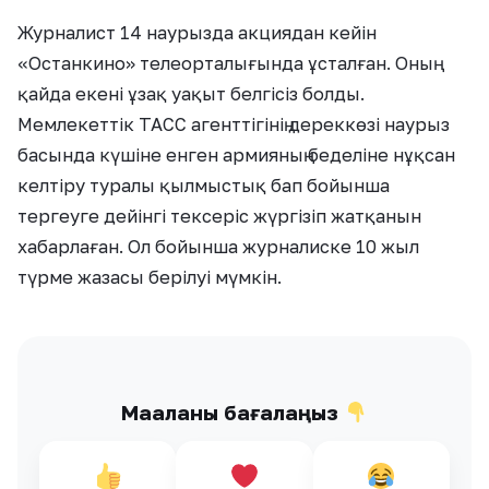
Журналист 14 наурызда акциядан кейін
«Останкино» телеорталығында ұсталған. Оның
қайда екені ұзақ уақыт белгісіз болды.
Мемлекеттік ТАСС агенттігінің дереккөзі наурыз
басында күшіне енген армияның беделіне нұқсан
келтіру туралы қылмыстық бап бойынша
тергеуге дейінгі тексеріс жүргізіп жатқанын
хабарлаған. Ол бойынша журналиске 10 жыл
түрме жазасы берілуі мүмкін.
Мақаланы бағалаңыз