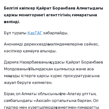
Белгілі кәсіпкер Қайрат Боранбаев Алматыдағы
қаржы мониторингі агенттігінің ғимаратына
әкелінді.
Бұл туралы
ҚазТАГ
хабарлайды.
Анонимді дереккөздің мәлімдемелеріне сәйкес,
кәсіпкер қамауға алынды.
Дариға Назарбаеваның құдасы Қайрат Боранбаев
Молдованың Ұйымдасқан қылмысқа және аса
маңызды істерге қарсы күрес прокуратурасына
жауап беруге келмеген.
Бірақ ол Алматы облысының Іле-Алатау ұлттық
саябағындағы «Аюсай» орталығына барған. Ол
гидтер мен күзетшілердің көмегімен ғимаратты