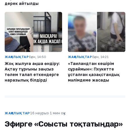
дерек айтылды
ЖАҢАЛЫҚТАР
Бүгін, 14:50
ЖАҢАЛЫҚТАР
Бүгін, 14:21
Жоқ жылуға ақша өндіру:
«Таиландтан кешірім
Ақтау тұрғыны заңсыз
сұраймын»: Пхукетте
төлем талап еткендерге
ұсталған қазақстандық
наразылық білдірді
мәлімдеме жасады
16 наурыз
·
1 мин оқу
ЖАҢАЛЫҚТАР
Эфирге «Соғысты тоқтатыңдар»