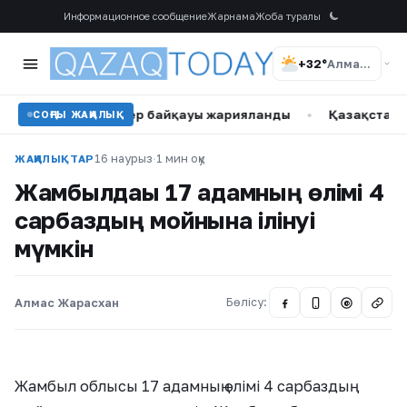
Информационное сообщение
Жарнама
Жоба туралы
+32°
Алматы
қ суретшілер байқауы жарияланды
•
Қазақстан Түркі тау 
СОҢҒЫ ЖАҢАЛЫҚ
16 наурыз
·
1 мин оқу
ЖАҢАЛЫҚТАР
Жамбылдағы 17 адамның өлімі 4
сарбаздың мойнына ілінуі
мүмкін
Алмас Жарасхан
Бөлісу:
@
Жамбыл облысы 17 адамның өлімі 4 сарбаздың