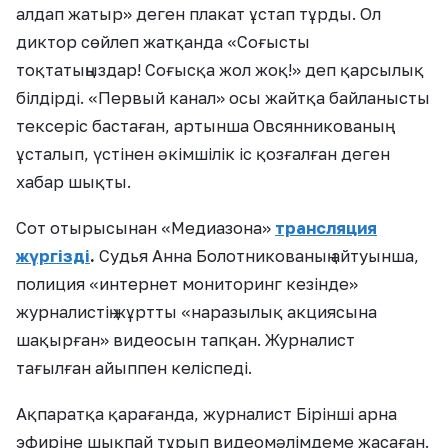
алдап жатыр» деген плакат ұстап тұрды. Ол
диктор сөйлеп жатқанда «Соғысты
тоқтатыңыздар! Соғысқа жол жоқ!» деп қарсылық
білдірді. «Первый канал» осы жайтқа байланысты
тексеріс бастаған, артынша Овсянникованың
ұсталып, үстінен әкімшілік іс қозғалған деген
хабар шықты.
Сот отырысынан «Медиазона»
трансляция
жүргізді
.
Судья Анна Болотникованың айтуынша,
полиция «интернет мониторинг кезінде»
журналистің жұртты «наразылық акциясына
шақырған» видеосын тапқан. Журналист
тағылған айыппен келіспеді.
Ақпаратқа қарағанда, журналист Бірінші арна
эфиріне шықпай тұрып видеомәлімдеме жасаған.