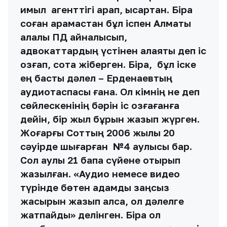
қимыл агенттігі қарап, қысқартқан. Бірақ
соған қарамастан бұл іспен Алматы
қалалық ПД айналысып,
адвокаттардың үстінен алаяқтық деп іс
қозғап, сотқа жіберген. Бірақ, бұл іске
ең басты дәлел – Ерденаевтың
аудиотаспасы ғана. Ол кімнің не деп
сөйлескенінің бәрін іс қозғағанға
дейін, бір жыл бұрын жазып жүрген.
Жоғарғы Соттың 2006 жылы 20
сәуірде шығарған №4 қаулысы бар.
Сол қаулы 21 бапқа сүйене отырып
жазылған. «Аудио немесе видео
түрінде бөтен адамды заңсыз
жасырын жазып алса, ол дәлелге
жатпайды» делінген. Бірақ ол