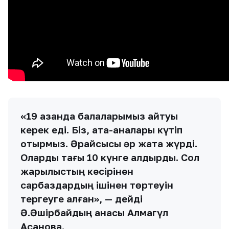
«19 қазанда балаларымыз қайтуы
керек еді. Біз, ата-аналары күтіп
отырмыз. Әрқайсысы әр жақта жүрді.
Оларды тағы 10 күнге қалдырды. Сол
жарылыстың кесірінен
сарбаздардың ішінен төртеуін
тергеуге алған», — дейді
Ә.Әшірбайдың анасы Алмагүл
Асанова.