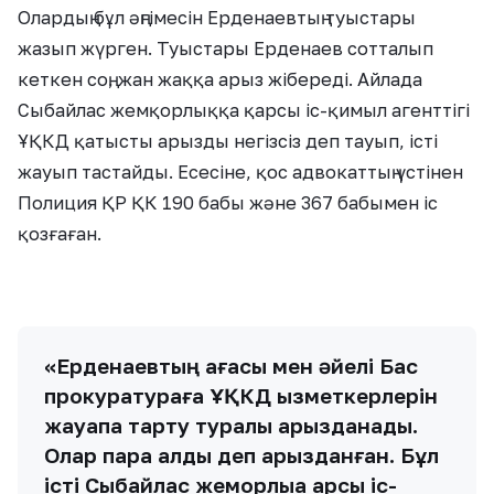
Олардың бұл әңгімесін Ерденаевтың туыстары
жазып жүрген. Туыстары Ерденаев сотталып
кеткен соң, жан жаққа арыз жібереді. Айлада
Сыбайлас жемқорлыққа қарсы іс-қимыл агенттігі
ҰҚКД қатысты арызды негізсіз деп тауып, істі
жауып тастайды. Есесіне, қос адвокаттың үстінен
Полиция ҚР ҚК 190 бабы және 367 бабымен іс
қозғаған.
«Ерденаевтың ағасы мен әйелі Бас
прокуратураға ҰҚКД қызметкерлерін
жауапқа тарту туралы арызданады.
Олар пара алды деп арызданған. Бұл
істі Сыбайлас жемқорлыққа қарсы іс-