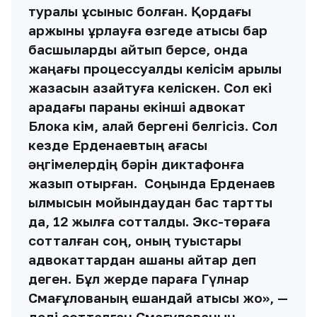
туралы ұсыныс болған. Қордағы
қаржыны ұрлауға өзгеде қатысы бар
басшыларды айтып берсе, онда
жаңағы процессуалды келісім арқылы
жазасын азайтуға келіскен. Сол екі
арадағы параны екінші адвокат
Блокқа кім, қалай бергені белгісіз. Сол
кезде Ерденаевтың ағасы
әңгімелердің бәрін диктафонға
жазып отырған. Соңында Ерденаев
қылмысын мойындаудан бас тартты
да, 12 жылға сотталды. Экс-төраға
сотталған соң, оның туыстары
адвокаттардан ақшаны қайтар деп
деген. Бұл жерде параға Гүлнар
Смағұлованың ешқандай қатысы жоқ», —
деді сотталған Смағұлованың