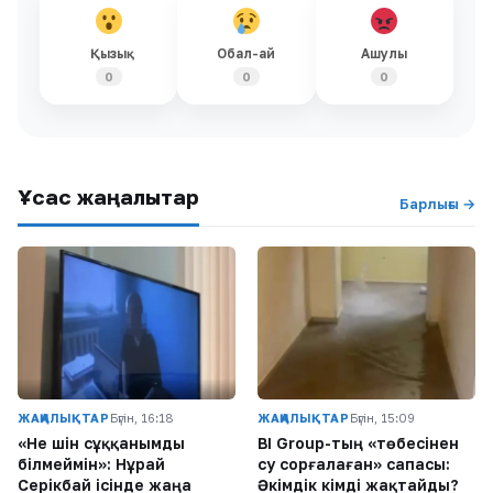
Қызық
Обал-ай
Ашулы
0
0
0
Ұқсас жаңалықтар
Барлығы →
ЖАҢАЛЫҚТАР
Бүгін, 16:18
ЖАҢАЛЫҚТАР
Бүгін, 15:09
«Не үшін сұққанымды
BI Group-тың «төбесінен
білмеймін»: Нұрай
су сорғалаған» сапасы:
Серікбай ісінде жаңа
Әкімдік кімді жақтайды?