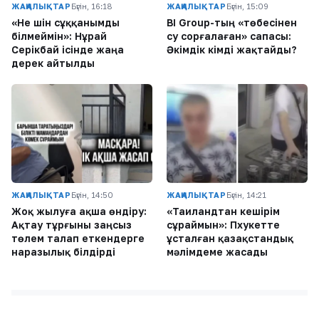
ЖАҢАЛЫҚТАР
Бүгін, 16:18
ЖАҢАЛЫҚТАР
Бүгін, 15:09
«Не үшін сұққанымды
BI Group-тың «төбесінен
білмеймін»: Нұрай
су сорғалаған» сапасы:
Серікбай ісінде жаңа
Әкімдік кімді жақтайды?
дерек айтылды
ЖАҢАЛЫҚТАР
Бүгін, 14:50
ЖАҢАЛЫҚТАР
Бүгін, 14:21
Жоқ жылуға ақша өндіру:
«Таиландтан кешірім
Ақтау тұрғыны заңсыз
сұраймын»: Пхукетте
төлем талап еткендерге
ұсталған қазақстандық
наразылық білдірді
мәлімдеме жасады