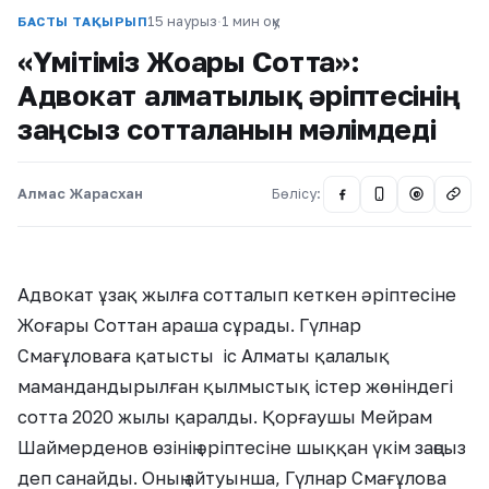
15 наурыз
·
1 мин оқу
БАСТЫ ТАҚЫРЫП
«Үмітіміз Жоғарғы Сотта»:
Адвокат алматылық әріптесінің
заңсыз сотталғанын мәлімдеді
Алмас Жарасхан
Бөлісу:
@
Адвокат ұзақ жылға сотталып кеткен әріптесіне
Жоғары Соттан араша сұрады. Гүлнар
Смағұловаға қатысты іс Алматы қалалық
мамандандырылған қылмыстық істер жөніндегі
сотта 2020 жылы қаралды. Қорғаушы Мейрам
Шаймерденов өзінің әріптесіне шыққан үкім заңсыз
деп санайды. Оның айтуынша, Гүлнар Смағұлова