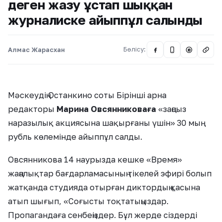
деген жазу ұстап шыққан
журналиске айыппұл салынды
Алмас Жарасхан
Бөлісу:
@
Мәскеудің Останкино соты Бірінші арна
редакторы
Марина Овсянниковаға
«заңсыз
наразылық акциясына шақырғаны үшін» 30 мың
рубль көлемінде айыппұл салды.
Овсянникова 14 наурызда кешке «Время»
жаңалықтар бағдарламасының тікелей эфирі болып
жатқанда студияда отырған диктордың қасына
атып шығып, «Соғысты тоқтатыңыздар.
Пропагандаға сенбеңіздер. Бұл жерде сіздерді