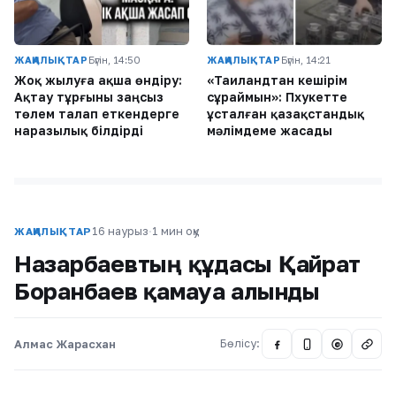
ЖАҢАЛЫҚТАР
Бүгін, 14:50
ЖАҢАЛЫҚТАР
Бүгін, 14:21
Жоқ жылуға ақша өндіру:
«Таиландтан кешірім
Ақтау тұрғыны заңсыз
сұраймын»: Пхукетте
төлем талап еткендерге
ұсталған қазақстандық
наразылық білдірді
мәлімдеме жасады
16 наурыз
·
1 мин оқу
ЖАҢАЛЫҚТАР
Назарбаевтың құдасы Қайрат
Боранбаев қамауға алынды
Алмас Жарасхан
Бөлісу:
@