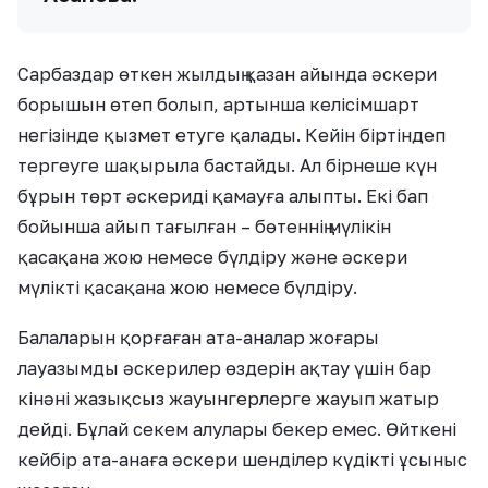
Сарбаздар өткен жылдың қазан айында әскери
борышын өтеп болып, артынша келісімшарт
негізінде қызмет етуге қалады. Кейін біртіндеп
тергеуге шақырыла бастайды. Ал бірнеше күн
бұрын төрт әскериді қамауға алыпты. Екі бап
бойынша айып тағылған – бөтеннің мүлікін
қасақана жою немесе бүлдіру және әскери
мүлікті қасақана жою немесе бүлдіру.
Балаларын қорғаған ата-аналар жоғары
лауазымды әскерилер өздерін ақтау үшін бар
кінәні жазықсыз жауынгерлерге жауып жатыр
дейді. Бұлай секем алулары бекер емес. Өйткені
кейбір ата-анаға әскери шенділер күдікті ұсыныс