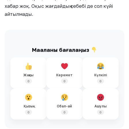
хабар жоқ. Оқыс жағдайдың себебі де сол күйі
айтылмады.
Мақаланы бағалаңыз
Жақсы
Керемет
Күлкілі
0
0
0
Қызық
Обал-ай
Ашулы
0
0
0