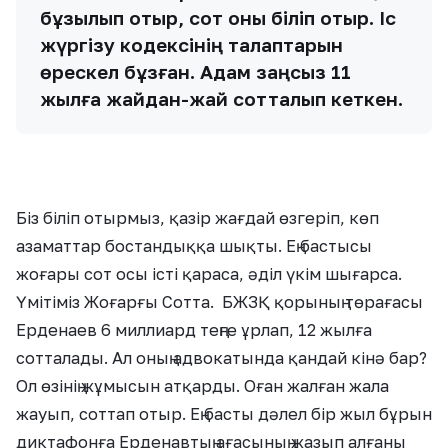
бұзылып отыр, сот оны біліп отыр. Іс
жүргізу кодексінің талаптарын
өрескел бұзған. Адам заңсыз 11
жылға жайдан-жай сотталып кеткен.
Біз біліп отырмыз, қазір жағдай өзгеріп, көп
азаматтар бостандыққа шықты. Ең бастысы
жоғары сот осы істі қараса, әділ үкім шығарса.
Үмітіміз Жоғарғы Сотта. БЖЗҚ қорының төрағасы
Ерденаев 6 миллиард теңге ұрлап, 12 жылға
сотталады. Ал оның адвокатында қандай кінә бар?
Ол өзінің жұмысын атқарды. Оған жалған жала
жауып, соттап отыр. Ең басты дәлел бір жыл бұрын
диктафонға Ерденавтың ағасының жазып алғаны