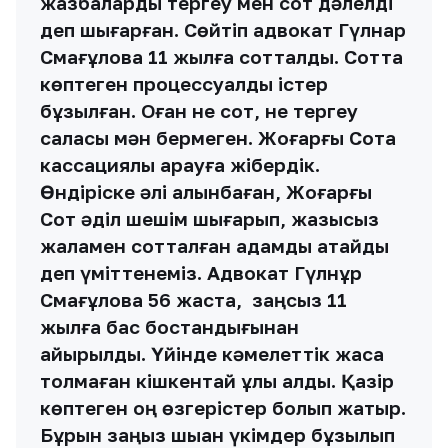
жазбаларды тергеу мен сот дәлелді
деп шығарған. Сөйтіп адвокат Гүлнар
Смағұлова 11 жылға сотталды. Сотта
көптеген процессуалдық істер
бұзылған. Оған не сот, не тергеу
саласы мән бермеген. Жоғарғы Сотқа
кассациялық қарауға жібердік.
Өндіріске әлі алынбаған, Жоғарғы
Сот әділ шешім шығарып, жазықсыз
жаламен сотталған адамды ақтайды
деп үміттенеміз. Адвокат Гүлнұр
Смағұлова 56 жаста, заңсыз 11
жылға бас бостандығынан
айырылды. Үйінде кәмелеттік жасқа
толмаған кішкентай ұлы қалды. Қазір
көптеген оң өзгерістер болып жатыр.
Бұрын заңыз шыққан үкімдер бұзылып