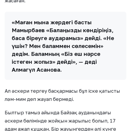
жасаған.
«Маған мына жердегі бастық
Мамырбаев «Балаңызды көндіріңіз,
басқа біреуге аударамыз» дейді. «Не
үшін? Мен баламмен сөлесемін»
дедім. Баламның «Біз еш нәрсе
істеген жоқпыз» дейді», — деді
Алмагүл Асанова.
Ал әскери тергеу басқармасы бұл іске қатысты
ләм-мим деп жауап бермеді.
Былтыр тамыз айында Байзақ ауданындағы
әскери бөлімінде жойқын жарылыс болып, 17
адам ажал құшқан. Бір жауынгерден әлі күнге