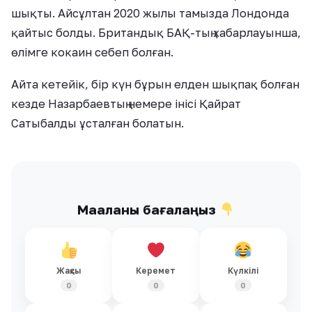
шықты. Айсұлтан 2020 жылы тамызда Лондонда
қайтыс болды. Британдық БАҚ-тың хабарлауынша,
өлімге кокаин себеп болған.
Айта кетейік, бір күн бұрын елден шықпақ болған
кезде Назарбаевтың немере інісі Қайрат
Сатыбалды ұсталған болатын.
Мақаланы бағалаңыз
Жақсы
Керемет
Күлкілі
0
0
0