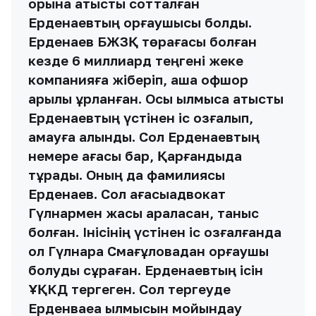
қорына қатысты сотталған
Ерденаевтың қорғаушысы болды.
Ерденаев БЖЗҚ төрағасы болған
кезде 6 миллиард теңгені жеке
компанияға жіберіп, ақша офшор
арқылы ұрланған. Осы қылмысқа қатысты
Ерденаевтың үстінен іс қозғалып,
қамауға алынды. Сол Ерденаевтың
немере ағасы бар, Қарғандыда
тұрады. Оның да фамилиясы
Ерденаев. Сол ағасыадвокат
Гүлнармен жақсы араласқан, таныс
болған. Інісінің үстінен іс қозғалғанда
ол Гүлнара Смағұловадан қорғаушы
болуды сұраған. Ерденаевтың ісін
ҰҚКД тергеген. Сол тергеуде
Ерденваеқа қылмысын мойындау