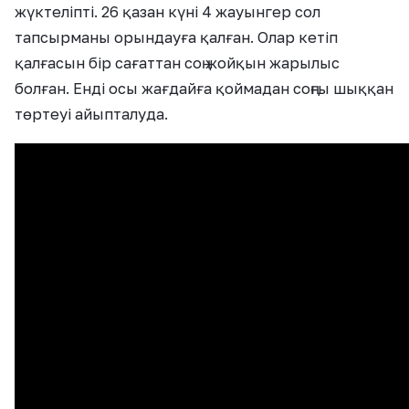
жүктеліпті. 26 қазан күні 4 жауынгер сол
тапсырманы орындауға қалған. Олар кетіп
қалғасын бір сағаттан соң жойқын жарылыс
болған. Енді осы жағдайға қоймадан соңғы шыққан
төртеуі айыпталуда.