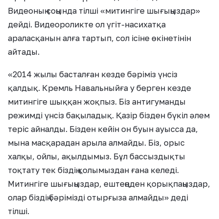
Видеоның соңында тілші «митингіге шығыңыздар»
дейді. Видеороликте ол үгіт-насихатқа
араласқанын алға тартып, сол ісіне өкінетінін
айтады.
«2014 жылы басталған кезде бәріміз үнсіз
қалдық. Кремль Навальныйға у берген кезде
митингіге шыққан жоқпыз. Біз антигуманды
режимді үнсіз бақыладық. Қазір бізден бүкіл әлем
теріс айналды. Бізден кейін он буын ауысса да,
мына масқарадан арыла алмайды. Біз, орыс
халқы, ойлы, ақылдымыз. Бұл бассыздықты
тоқтату тек біздің қолымыздан ғана келеді.
Митингіге шығыңыздар, ештеңеден қорықпаңыздар,
олар біздің бәрімізді отырғыза алмайды» деді
тілші.