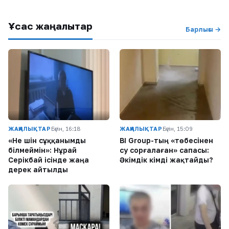
Ұқсас жаңалықтар
Барлығы →
ЖАҢАЛЫҚТАР
Бүгін, 16:18
ЖАҢАЛЫҚТАР
Бүгін, 15:09
«Не үшін сұққанымды
BI Group-тың «төбесінен
білмеймін»: Нұрай
су сорғалаған» сапасы:
Серікбай ісінде жаңа
Әкімдік кімді жақтайды?
дерек айтылды