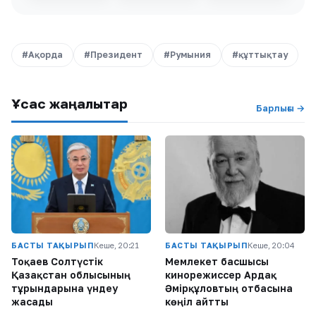
#Ақорда
#Президент
#Румыния
#құттықтау
Ұқсас жаңалықтар
Барлығы →
БАСТЫ ТАҚЫРЫП
Кеше, 20:21
БАСТЫ ТАҚЫРЫП
Кеше, 20:04
Тоқаев Солтүстік
Мемлекет басшысы
Қазақстан облысының
кинорежиссер Ардақ
тұрғындарына үндеу
Әмірқұловтың отбасына
жасады
көңіл айтты