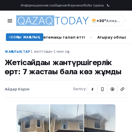
Информационное сообщение
Жарнама
Жоба туралы
+30°
Алматы
млрд теңге өтемақы талап етті
•
Атырау облысындағы мұ
СОҢҒЫ ЖАҢАЛЫҚ
1 желтоқсан
·
1 мин оқу
ЖАҢАЛЫҚТАР
Жетісайдағы жантүршігерлік
өрт: 7 жастағы бала көз жұмды
Айдар Керім
Бөлісу:
@