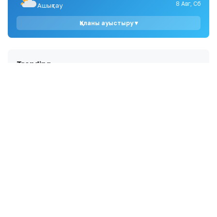
бірнеше ай бойы газсыз отыр
8 Авг, Сб
Ашықтау
Қаланы ауыстыру ▾
10
БАӘ ОПЕК-тен шығып, мұнай өндіруді арттыру
стратегиясын жеделдетті
Trending
1
5 көлікті соғып, қашып кеткен Астана тұрғыны 30
тәулікке қамалды
Жаңалықтар
2
Алтынай Жорабаева қызын ұзатып, тойдан кейін
ауырып қалғанын айтты
Шоу-бизнес
3
Айгүл Иманбаева сіңлісі Райханның ұзату тойын
жариялады
Шоу-бизнес
4
Сандуғаш Стамғазиева сахнаға оралып,
шығармашылығын қайта жандандыратынын айтты