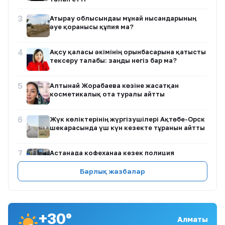
3
Атырау облысындағы мұнай нысандарының
әуе қорғанысы құпия ма?
4
Ақсу қаласы әкімінің орынбасарына қатысты
тексеру талабы: заңды негіз бар ма?
5
Алтынай Жорабаева көзіне жасатқан
косметикалық ота туралы айтты
6
Жүк көліктерінің жүргізушілері Ақтөбе-Орск
шекарасында үш күн кезекте тұрғанын айтты
7
Астанада кофеханаға кезек полиция
тексерісіне ұласты
Барлық жазбалар
8
Екібастұзда дәрігер мен науқас әйел
арасындағы жанжал тергелуде
+30°
Алматы
9
Ақтөбедегі жаңа көпқабатты үй тұрғындары