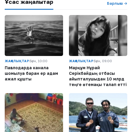
Ұқсас жаңалықтар
Барлығы →
ЖАҢАЛЫҚТАР
Бүгін, 10:00
ЖАҢАЛЫҚТАР
Бүгін, 09:00
Павлодарда каналға
Марқұм Нұрай
шомылуға барған ер адам
Серікбайдың отбасы
ажал құшты
айыпталушыдан 10 млрд
теңге өтемақы талап етті