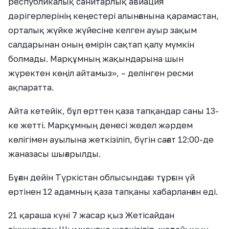
республикалық санитарлық авиация
дәрігерлерінің кеңестері алынғанына қарамастан,
орталық жүйке жүйесіне келген ауыр зақым
салдарынан оның өмірін сақтап қалу мүмкін
болмады. Марқұмның жақындарына шын
жүректен көңіл айтамыз», – делінген ресми
ақпаратта.
Айта кетейік, бұл өрттен қаза тапқандар саны 13-
ке жетті. Марқұмның денесі жедел жәрдем
көлігімен ауылына жеткізіліп, бүгін сағат 12:00-де
жаназасы шығарылды.
Бұған дейін Түркістан облысындағы тұрғын үй
өртінен 12 адамның қаза тапқаны хабарланған еді.
21 қараша күні 7 жасар қыз Жетісайдан