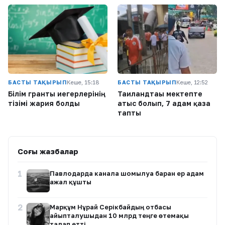
БАСТЫ ТАҚЫРЫП
Кеше, 15:18
БАСТЫ ТАҚЫРЫП
Кеше, 12:52
Білім гранты иегерлерінің
Таиландтағы мектепте
тізімі жария болды
атыс болып, 7 адам қаза
тапты
Соңғы жазбалар
1
Павлодарда каналға шомылуға барған ер адам
ажал құшты
2
Марқұм Нұрай Серікбайдың отбасы
айыпталушыдан 10 млрд теңге өтемақы
талап етті