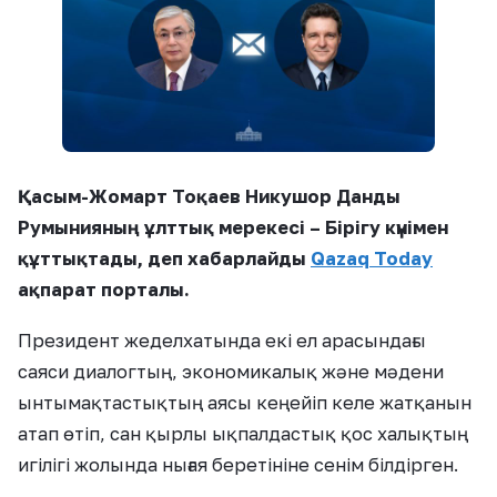
Қасым-Жомарт Тоқаев Никушор Данды
Румынияның ұлттық мерекесі – Бірігу күнімен
құттықтады, деп хабарлайды
Qazaq Today
ақпарат порталы.
Президент жеделхатында екі ел арасындағы
саяси диалогтың, экономикалық және мәдени
ынтымақтастықтың аясы кеңейіп келе жатқанын
атап өтіп, сан қырлы ықпалдастық қос халықтың
игілігі жолында нығая беретініне сенім білдірген.