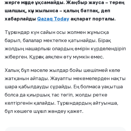
жерге мүлде ұқсамайды. Жаңбыр жауса – терең
шалшық, күн жылынса – қалың батпақ, деп
хабарлайды
Qazaq Today
ақпарат порталы.
Тұрғындар күн сайын осы жолмен жұмысқа
барып, балалар мектепке қатынайды. Бірақ
жолдың нашарлығы олардың өмірін күрделендіріп
жіберген. Құрғақ аяқпен өту мүмкін емес.
Халық бұл мәселе жылдар бойы шешілмей келе
жатқанын айтады. Жауапты мекемелерден нақты
шара қабылдауды сұрайды. Ең болмаса уақытша
болса да қиыршық тас төгіп, жолды ретке
келтіргенін қалайды. Тұрғындардың айтуынша,
бұл көшеге шұғыл жөндеу қажет.