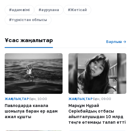
#адам өлімі
#аурухана
#Жетісай
#түркістан облысы
Ұқсас жаңалықтар
Барлығы →
ЖАҢАЛЫҚТАР
Бүгін, 10:00
ЖАҢАЛЫҚТАР
Бүгін, 09:00
Павлодарда каналға
Марқұм Нұрай
шомылуға барған ер адам
Серікбайдың отбасы
ажал құшты
айыпталушыдан 10 млрд
теңге өтемақы талап етті