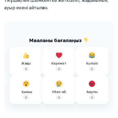
тікұшақпен Шымкентке жеткізіліп, жағдайының
ауыр екені айтылған.
Мақаланы бағалаңыз
Жақсы
Керемет
Күлкілі
0
0
0
Қызық
Обал-ай
Ашулы
0
0
0