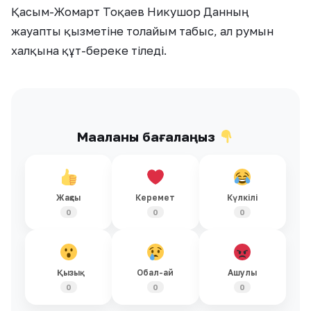
Қасым-Жомарт Тоқаев Никушор Данның
жауапты қызметіне толайым табыс, ал румын
халқына құт-береке тіледі.
Мақаланы бағалаңыз
Жақсы
Керемет
Күлкілі
0
0
0
Қызық
Обал-ай
Ашулы
0
0
0