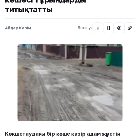
титықтатты
Айдар Керім
Бөлісу:
@
Көкшетаудағы бір көше қазір адам жүретін