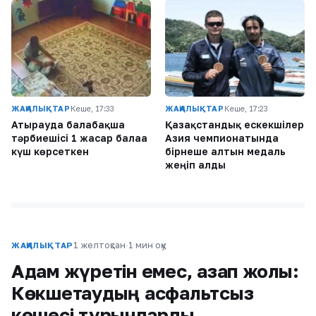
ЖАҢАЛЫҚТАР
Кеше, 17:33
ЖАҢАЛЫҚТАР
Кеше, 17:23
Атырауда балабақша
Қазақстандық ескекшілер
тәрбиешісі 1 жасар балаға
Азия чемпионатында
күш көрсеткен
бірнеше алтын медаль
жеңіп алды
1 желтоқсан
·
1 мин оқу
ЖАҢАЛЫҚТАР
Адам жүретін емес, азап жолы:
Көкшетаудың асфальтсыз
көшесі тұрғындарды