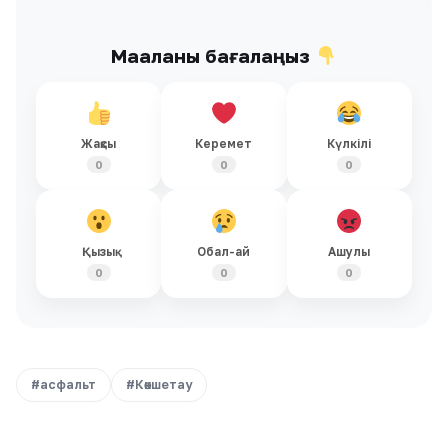
Мақаланы бағалаңыз
Жақсы
Керемет
Күлкілі
0
0
0
Қызық
Обал-ай
Ашулы
0
0
0
#асфальт
#Көкшетау