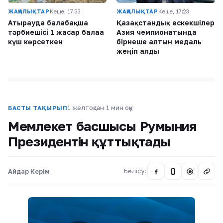
ЖАҢАЛЫҚТАР
Кеше, 17:33
ЖАҢАЛЫҚТАР
Кеше, 17:23
Атырауда балабақша
Қазақстандық ескекшілер
тәрбиешісі 1 жасар балаға
Азия чемпионатында
күш көрсеткен
бірнеше алтын медаль
жеңіп алды
1 желтоқсан
·
1 мин оқу
БАСТЫ ТАҚЫРЫП
Мемлекет басшысы Румыния
Президентін құттықтады
Айдар Керім
Бөлісу:
@