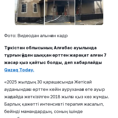
Фото: Видеодан алынған кадр
Түркістан облысының Алғабас ауылында
тұрғын үйден шыққан өрттен жарақат алған 7
жасар қыз қайтыс болды, деп хабарлайды
Qazaq Today.
«2025 жылдың 30 қарашасында Жетісай
ауданындағы өрттен кейін ауруханаға өте ауыр
жағдайда жеткізілген 2018 жылғы қыз көз жұмды.
Барлық қажетті интенсивті терапия жасалып,
бейінді мамандардың, соның ішінде