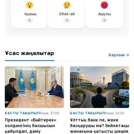
Қызық
Обал-ай
Ашулы
0
0
0
Ұқсас жаңалықтар
Барлығы →
БАСТЫ ТАҚЫРЫП
Кеше, 17:05
БАСТЫ ТАҚЫРЫП
Кеше, 14:10
Президент «Бәйтерек»
Ұлттық банк пе, жеке
холдингінің басшысын
басқарушы ма? Зейнетақы
қабылдап, даму
жинағына қатысты шешім