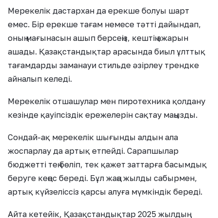
Мерекелік дастархан да ерекше болуы шарт
емес. Бір ерекше тағам немесе тәтті дайындап,
оның мағынасын ашып берсеңіз, кештің ажарын
ашады. Қазақстандықтар арасында биыл ұлттық
тағамдарды заманауи стильде әзірлеу трендке
айналып келеді.
Мерекелік отшашулар мен пиротехника қолдану
кезінде қауіпсіздік ережелерін сақтау маңызды.
Сондай-ақ мерекелік шығынды алдын ала
жоспарлау да артық етпейді. Сарапшылар
бюджетті тең бөліп, тек қажет заттарға басымдық
беруге кеңес береді. Бұл жаңа жылды сабырмен,
артық күйзеліссіз қарсы алуға мүмкіндік береді.
Айта кетейік, Қазақстандықтар 2025 жылдың