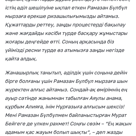
істің әділ шешілуіне ықпал еткен Рамазан Бүлбүл
мырзаға ерекше ризашылығымызды айтамыз.
Құжаттарды реттеу, заңды процестерді бақылау
және жағдайды кәсіби түрде басқару жұмыстары
жоғары деңгейде өтті. Соның арқасында біз
үйімізді ресми түрде өз атымызға заңды негізде
қайта алдық.
Жанашырлық танытып, әділдік үшін соңына дейін
бірге болғаны үшін Рамазан Бүлбүл мырзаға шын
жүректен алғыс айтамыз. Сондай-ақ өмірімнің ең
ауыр сәтінде жанымнан табылған Аяулы анама,
құрбым Алияға, інім Нұрғазыға алғысым шексіз!
Мені Рамазан Бүлбүлмен байланыстырған Мурат
Бейгеге де үлкен рахмет! Соңғы сөзім – “Ең жақын
адамым қас жауым болып шықты“, – деп жазды