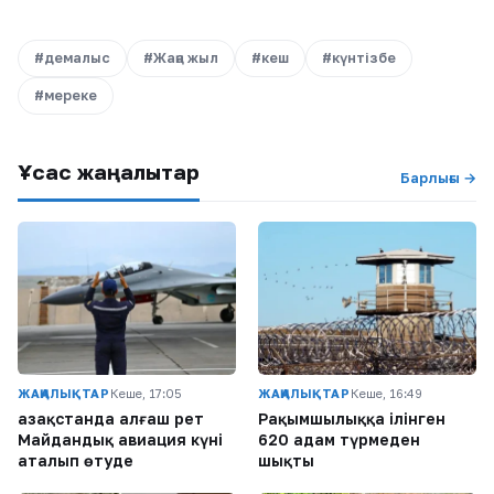
#демалыс
#Жаңа жыл
#кеш
#күнтізбе
#мереке
Ұқсас жаңалықтар
Барлығы →
ЖАҢАЛЫҚТАР
Кеше, 17:05
ЖАҢАЛЫҚТАР
Кеше, 16:49
Қазақстанда алғаш рет
Рақымшылыққа ілінген
Майдандық авиация күні
620 адам түрмеден
аталып өтуде
шықты