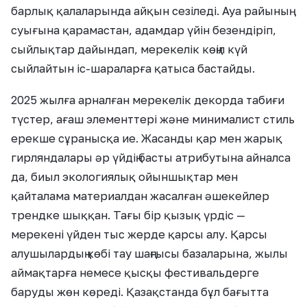
барлық қалаларында айқын сезіледі. Ауа райының
суығына қарамастан, адамдар үйін безендіріп,
сыйлықтар дайындап, мерекелік көңіл күй
сыйлайтын іс-шараларға қатыса бастайды.
2025 жылға арналған мерекелік декорда табиғи
түстер, ағаш элементтері және минималист стиль
ерекше сұранысқа ие. Жасанды қар мен жарық
гирляндалары әр үйдің басты атрибутына айналса
да, биыл экологиялық ойыншықтар мен
қайталама материалдан жасалған әшекейлер
трендке шыққан. Тағы бір қызық үрдіс —
мерекені үйден тыс жерде қарсы алу. Қарсы
алушылардың көбі тау шаңғысы базаларына, жылы
аймақтарға немесе қысқы фестивальдерге
баруды жөн көреді. Қазақстанда бұл бағытта