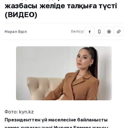
жазбасы желіде талқыға түсті
(ВИДЕО)
Марал Әділ
Бөлісу:
@
Фото: kyn.kz
Президенттен үй мәселесіне байланысты
көмек сұраған әнші Индира Елемес жақсы