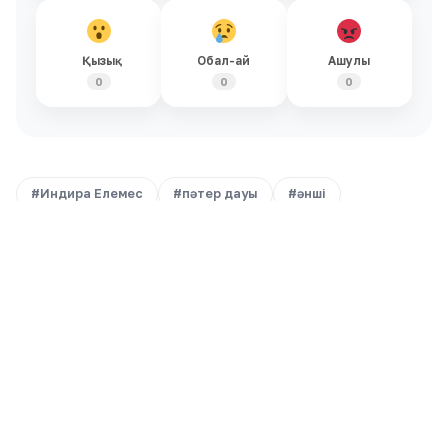
Қызық
Обал-ай
Ашулы
0
0
0
#Индира Елемес
#пәтер дауы
#әнші
Ұқсас жаңалықтар
Барлығы →