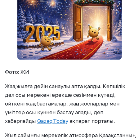
Фото: ЖИ
Жаңа жылға дейін санаулы апта қалды. Көпшілік
дәл осы мерекені ерекше сезіммен күтеді,
өйткені жаңа бастамалар, жаңа жоспарлар мен
үміттер осы күннен бастау алады, деп
хабарлайды
Qazaq.Today
ақпарат порталы.
Жыл сайынғы мерекелік атмосфера Қазақстанның