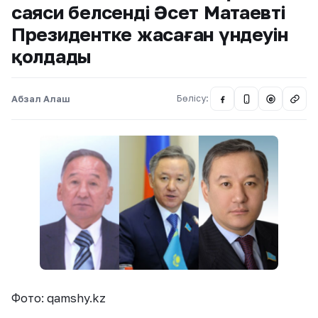
саяси белсенді Әсет Матаевтің
Президентке жасаған үндеуін
қолдады
Абзал Алаш
Бөлісу:
@
Фото: qamshy.kz