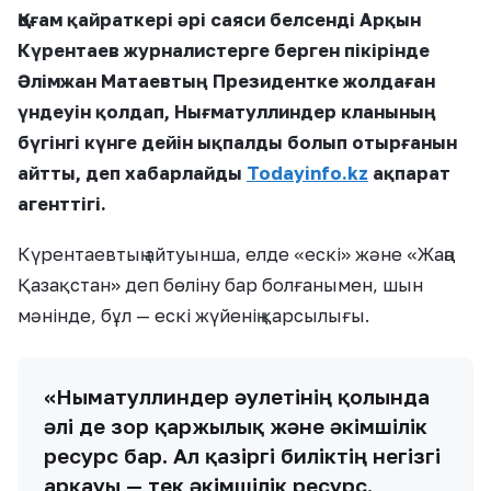
Қоғам қайраткері әрі саяси белсенді Арқын
Күрентаев журналистерге берген пікірінде
Әлімжан Матаевтың Президентке жолдаған
үндеуін қолдап, Нығматуллиндер кланының
бүгінгі күнге дейін ықпалды болып отырғанын
айтты, деп хабарлайды
Todayinfo.kz
ақпарат
агенттігі.
Күрентаевтың айтуынша, елде «ескі» және «Жаңа
Қазақстан» деп бөліну бар болғанымен, шын
мәнінде, бұл — ескі жүйенің қарсылығы.
«Нығматуллиндер әулетінің қолында
әлі де зор қаржылық және әкімшілік
ресурс бар. Ал қазіргі биліктің негізгі
арқауы — тек әкімшілік ресурс.