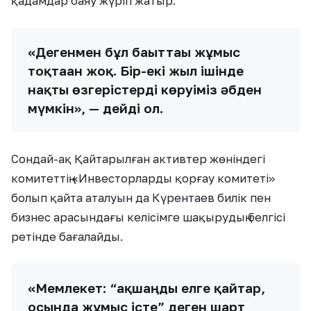
қадамдар баяу жүріп жатыр.
«Дегенмен бұл бағыттағы жұмыс
тоқтаған жоқ. Бір-екі жыл ішінде
нақты өзгерістерді көруіміз әбден
мүмкін», — дейді ол.
Сондай-ақ Қайтарылған активтер жөніндегі
комитеттің «Инвесторларды қорғау комитеті»
болып қайта аталуын да Күрентаев билік пен
бизнес арасындағы келісімге шақырудың белгісі
ретінде бағалайды.
«Мемлекет: “ақшаңды елге қайтар,
осында жұмыс істе” деген шарт