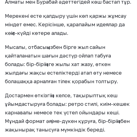
Алматы мен Бурабай әдеттегідей көш бастап тұр.
Мерекені есте қалдыру үшін көп қаржы жұмсау
міндет емес. Керісінше, қарапайым идеялар да
көңіл-күйді көтере алады.
Мысалы, отбасыңызбен бірге жыл сайын
қайталанатын шағын дәстүр ойлап табуға
болады: бір-біріңізге жылы хат жазу, өткен
жылдағы жақсы естеліктерді атап өту немесе
болашаққа арналған тілек қорабын толтыру.
Достармен өткізгіңіз келсе, тақырыптық кеш
ұйымдастыруға болады: ретро стилі, киім-кешек
карнавалы немесе тек үстел ойындары кеші.
Мұндай формат әңгіме-дүкен құруға, бір-біріңізбен
жақынырақ танысуға мүмкіндік береді.