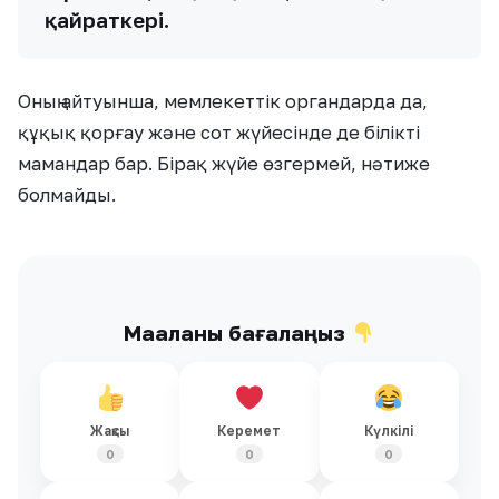
қайраткері.
Оның айтуынша, мемлекеттік органдарда да,
құқық қорғау және сот жүйесінде де білікті
мамандар бар. Бірақ жүйе өзгермей, нәтиже
болмайды.
Мақаланы бағалаңыз
Жақсы
Керемет
Күлкілі
0
0
0