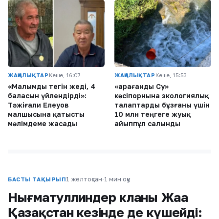
ЖАҢАЛЫҚТАР
Кеше, 16:07
ЖАҢАЛЫҚТАР
Кеше, 15:53
«Малымды тегін жеді, 4
«Қарағанды Су»
баласын үйлендірді»:
кәсіпорнына экологиялық
Тәжіғали Елеуов
талаптарды бұзғаны үшін
малшысына қатысты
10 млн теңгеге жуық
мәлімдеме жасады
айыппұл салынды
1 желтоқсан
·
1 мин оқу
БАСТЫ ТАҚЫРЫП
Нығматуллиндер кланы Жаңа
Қазақстан кезінде де күшейді: