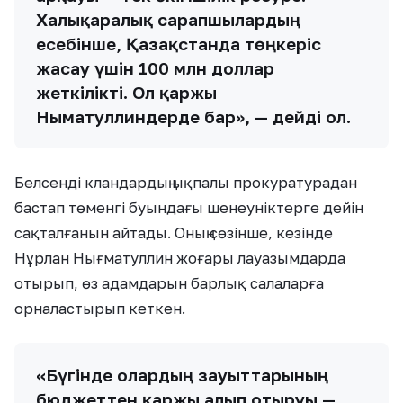
Халықаралық сарапшылардың
есебінше, Қазақстанда төңкеріс
жасау үшін 100 млн доллар
жеткілікті. Ол қаржы
Нығматуллиндерде бар», — дейді ол.
Белсенді кландардың ықпалы прокуратурадан
бастап төменгі буындағы шенеуніктерге дейін
сақталғанын айтады. Оның сөзінше, кезінде
Нұрлан Нығматуллин жоғары лауазымдарда
отырып, өз адамдарын барлық салаларға
орналастырып кеткен.
«Бүгінде олардың зауыттарының
бюджеттен қаржы алып отыруы —