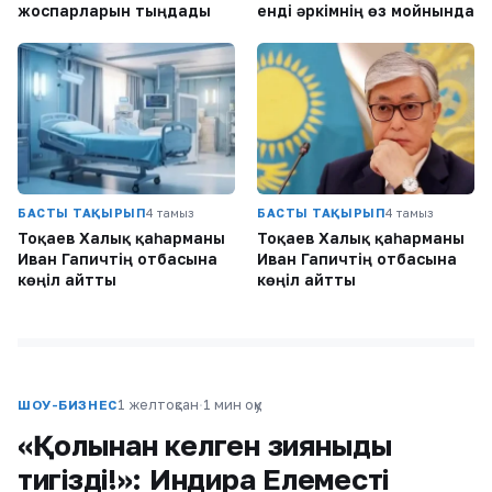
жоспарларын тыңдады
енді әркімнің өз мойнында
БАСТЫ ТАҚЫРЫП
4 тамыз
БАСТЫ ТАҚЫРЫП
4 тамыз
Тоқаев Халық қаһарманы
Тоқаев Халық қаһарманы
Иван Гапичтің отбасына
Иван Гапичтің отбасына
көңіл айтты
көңіл айтты
1 желтоқсан
·
1 мин оқу
ШОУ-БИЗНЕС
«Қолыңнан келген зияныңды
тигіздің!»: Индира Елеместің