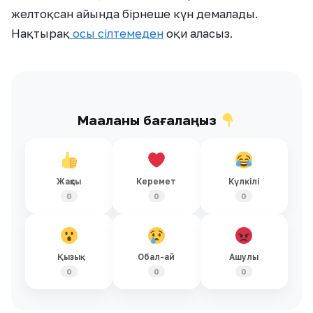
желтоқсан айында бірнеше күн демалады.
Нақтырақ
осы сілтемеден
оқи аласыз.
Мақаланы бағалаңыз
Жақсы
Керемет
Күлкілі
0
0
0
Қызық
Обал-ай
Ашулы
0
0
0