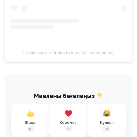
Публикация от Indira Elemes (@indiraelemes)
Мақаланы бағалаңыз
Жақсы
Керемет
Күлкілі
0
0
0