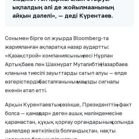
ықпалдың әлі де жойылмағанының
айқын дәлелі», — деді Күрентаев.
Сонымен бірге ол жуырда Bloomberg-та
жарияланған ақпаратқа назар аудартты:
«Қазақстрой» компаниясының иесі Нұрлан
Артықбаев пен Шахмурат Муталибтің Назарбаев
кланына тиесілі зауыттарды сатып алуы — елде
өзгерістердің басталғанының маңызды сигналы
екенін атап өтті.
Арқын Күрентаевтың сөзінше, Президенттің «факт
болса — қамаңдар» деген ашық мәлімдемесіне
қарамастан, құқық қорғау органдарының қолында
дәлелдер жеткіліксіз болғандықтан, нақты