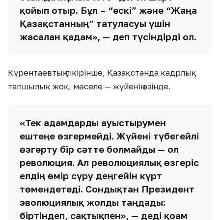
қойып отыр. Бұл – “ескі” және “Жаңа
Қазақстанның” татуласуы үшін
жасалған қадам», — деп түсіндірді ол.
Күрентаевтың пікірінше, Қазақстанда кадрлық
тапшылық жоқ, мәселе — жүйенің өзінде.
«Тек адамдарды ауыстырумен
ештеңе өзгермейді. Жүйені түбегейлі
өзгерту бір сәтте болмайды — ол
революция. Ал революциялық өзгеріс
елдің өмір сүру деңгейін күрт
төмендетеді. Сондықтан Президент
эволюциялық жолды таңдады:
біртіндеп, сақтықпен», — деді қоғам