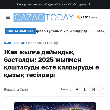
Информационное сообщение
Жарнама
Жоба туралы
+26°
Алматы
 туған бауырлар туралы пікірін білдірді
•
Мақпал Жүнісова
СОҢҒЫ ЖАҢАЛЫҚ
1 желтоқсан
·
1 мин оқу
ЖАҢАЛЫҚТАР
Жаңа жылға дайындық
басталды: 2025 жылмен
қоштасуды есте қалдырудың ең
қызық тәсілдері
Бердалы Ораз
Бөлісу:
@