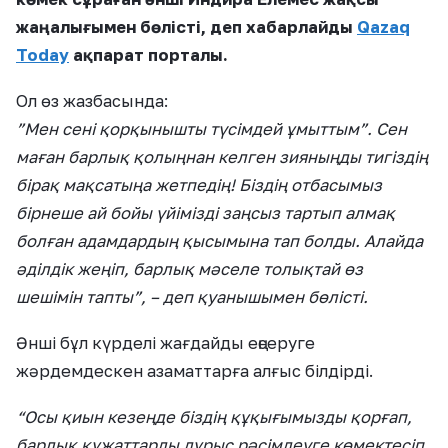
жаңалығымен бөлісті, деп хабарлайды
Qazaq
Today
ақпарат порталы.
Ол өз жазбасында:
”Мен сені қорқынышты түсімдей ұмыттым”. Сен
маған барлық қолыңнан келген зияныңды тигіздің
бірақ мақсатыңа жетпедің! Біздің отбасымыз
бірнеше ай бойы үйімізді заңсыз тартып алмақ
болған адамдардың қысымына тап болды. Алайда
әділдік жеңіп, барлық мәселе толықтай өз
шешімін тапты”, – деп қуанышымен бөлісті.
Әнші бұл күрделі жағдайды еңсеруге
жәрдемдескен азаматтарға алғыс білдірді.
“Осы қиын кезеңде біздің құқығымызды қорғап,
барлық құжаттарды дұрыс рәсімдеуге көмектесіп,