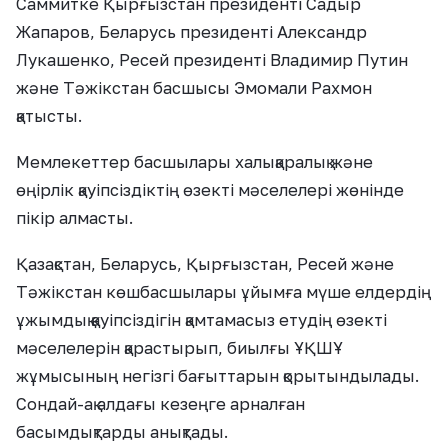
Саммитке Қырғызстан президенті Садыр
Жапаров, Беларусь президенті Александр
Лукашенко, Ресей президенті Владимир Путин
және Тәжікстан басшысы Эмомали Рахмон
қатысты.
Мемлекеттер басшылары халықаралық және
өңірлік қауіпсіздіктің өзекті мәселелері жөнінде
пікір алмасты.
Қазақстан, Беларусь, Қырғызстан, Ресей және
Тәжікстан көшбасшылары ұйымға мүше елдердің
ұжымдық қауіпсіздігін қамтамасыз етудің өзекті
мәселелерін қарастырып, биылғы ҰҚШҰ
жұмысының негізгі бағыттарын қорытындылады.
Сондай-ақ алдағы кезеңге арналған
басымдықтарды анықтады.