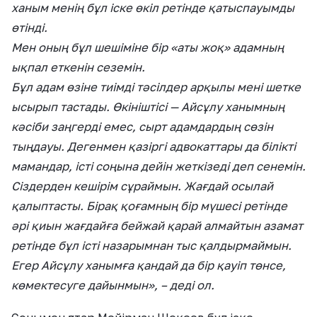
ханым менің бұл іске өкіл ретінде қатыспауымды
өтінді.
Мен оның бұл шешіміне бір «аты жоқ» адамның
ықпал еткенін сеземін.
Бұл адам өзіне тиімді тәсілдер арқылы мені шетке
ысырып тастады. Өкініштісі — Айсұлу ханымның
кәсіби заңгерді емес, сырт адамдардың сөзін
тыңдауы. Дегенмен қазіргі адвокаттары да білікті
мамандар, істі соңына дейін жеткізеді деп сенемін.
Сіздерден кешірім сұраймын. Жағдай осылай
қалыптасты. Бірақ қоғамның бір мүшесі ретінде
әрі қиын жағдайға бейжай қарай алмайтын азамат
ретінде бұл істі назарымнан тыс қалдырмаймын.
Егер Айсұлу ханымға қандай да бір қауіп төнсе,
көмектесуге дайынмын», – деді ол.