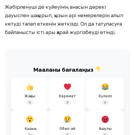
Жәбірленуші де күйеуінің анасын дөрекі
дауыспен шақырып, қызын әрі немерелерін алып
кетуді талап еткенін жеткізді. Ол да татуласуға
байланысты істі ары қарай жүргізбеуді өтінді.
Мақаланы бағалаңыз
Жақсы
Керемет
Күлкілі
0
0
0
Қызық
Обал-ай
Ашулы
0
0
0