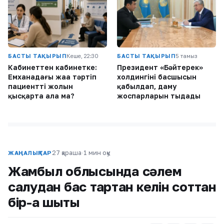
БАСТЫ ТАҚЫРЫП
Кеше, 22:30
БАСТЫ ТАҚЫРЫП
5 тамыз
Кабинеттен кабинетке:
Президент «Бәйтерек»
Емханадағы жаңа тәртіп
холдингінің басшысын
пациенттің жолын
қабылдап, даму
қысқарта ала ма?
жоспарларын тыңдады
27 қараша
·
1 мин оқу
ЖАҢАЛЫҚТАР
Жамбыл облысында сәлем
салудан бас тартқан келін соттан
бір-ақ шықты