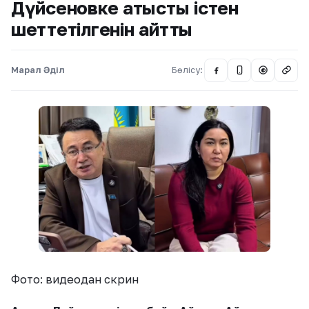
Дүйсеновке қатысты істен
шеттетілгенін айтты
Марал Әділ
Бөлісу:
@
Фото: видеодан скрин