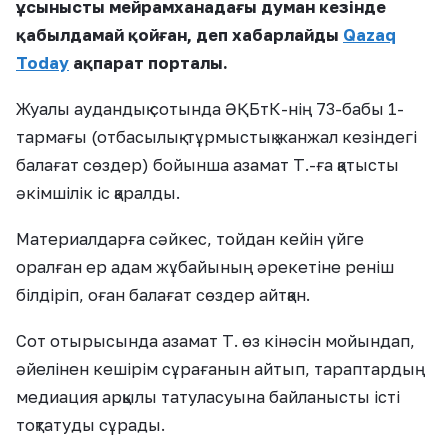
ұсынысты мейрамханадағы думан кезінде
қабылдамай қойған, деп хабарлайды
Qazaq
Today
ақпарат порталы.
Жуалы аудандық сотында ӘҚБтК-нің 73-бабы 1-
тармағы (отбасылық-тұрмыстық жанжал кезіндегі
балағат сөздер) бойынша азамат Т.-ға қатысты
әкімшілік іс қаралды.
Материалдарға сәйкес, тойдан кейін үйге
оралған ер адам жұбайының әрекетіне реніш
білдіріп, оған балағат сөздер айтқан.
Сот отырысында азамат Т. өз кінәсін мойындап,
әйелінен кешірім сұрағанын айтып, тараптардың
медиация арқылы татуласуына байланысты істі
тоқтатуды сұрады.