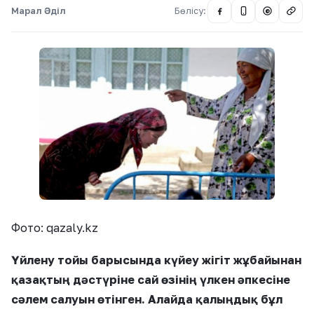
Марал Әділ
Бөлісу:
@
Фото: qazaly.kz
Үйлену тойы барысында күйеу жігіт жұбайынан
қазақтың дәстүріне сай өзінің үлкен әпкесіне
сәлем салуын өтінген. Алайда қалыңдық бұл