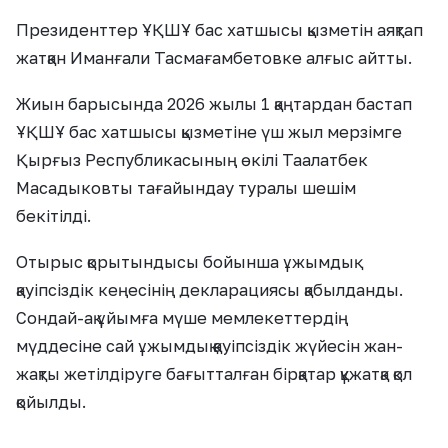
Президенттер ҰҚШҰ бас хатшысы қызметін аяқтап
жатқан Иманғали Тасмағамбетовке алғыс айтты.
Жиын барысында 2026 жылы 1 қаңтардан бастап
ҰҚШҰ бас хатшысы қызметіне үш жыл мерзімге
Қырғыз Республикасының өкілі Таалатбек
Масадыковты тағайындау туралы шешім
бекітілді.
Отырыс қорытындысы бойынша ұжымдық
қауіпсіздік кеңесінің декларациясы қабылданды.
Сондай-ақ ұйымға мүше мемлекеттердің
мүддесіне сай ұжымдық қауіпсіздік жүйесін жан-
жақты жетілдіруге бағытталған бірқатар құжатқа қол
қойылды.