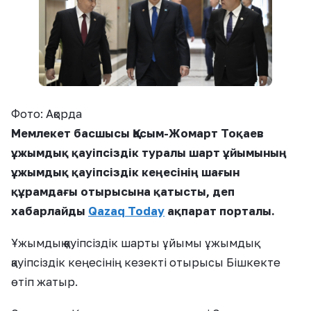
Фото: Ақорда
Мемлекет басшысы Қасым-Жомарт Тоқаев
ұжымдық қауіпсіздік туралы шарт ұйымының
ұжымдық қауіпсіздік кеңесінің шағын
құрамдағы отырысына қатысты, деп
хабарлайды
Qazaq Today
ақпарат порталы.
Ұжымдық қауіпсіздік шарты ұйымы ұжымдық
қауіпсіздік кеңесінің кезекті отырысы Бішкекте
өтіп жатыр.