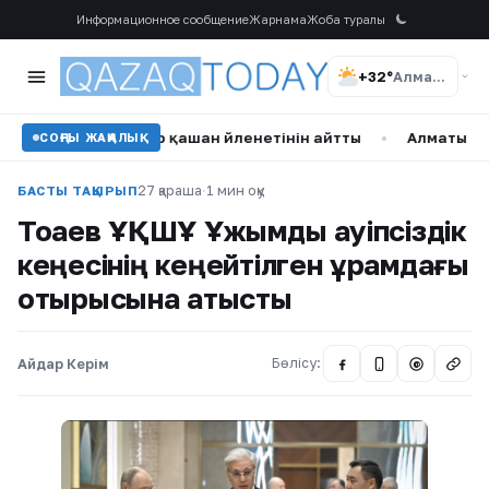
Информационное сообщение
Жарнама
Жоба туралы
+32°
Алматы
анымал актер қашан үйленетінін айтты
•
Алматыда жүлде қ
СОҢҒЫ ЖАҢАЛЫҚ
27 қараша
·
1 мин оқу
БАСТЫ ТАҚЫРЫП
Тоқаев ҰҚШҰ Ұжымдық қауіпсіздік
кеңесінің кеңейтілген құрамдағы
отырысына қатысты
Айдар Керім
Бөлісу:
@