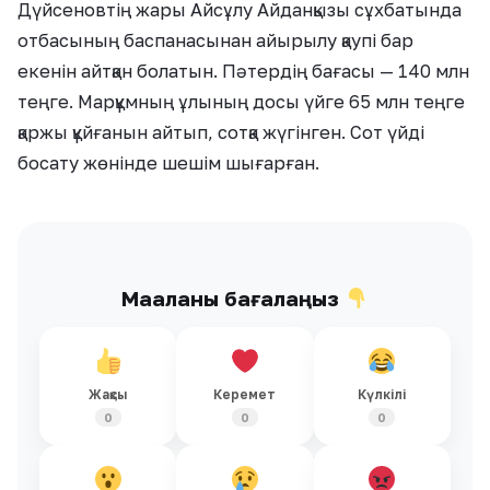
Дүйсеновтің жары Айсұлу Айданқызы сұхбатында
отбасының баспанасынан айырылу қаупі бар
екенін айтқан болатын. Пәтердің бағасы — 140 млн
теңге. Марқұмның ұлының досы үйге 65 млн теңге
қаржы құйғанын айтып, сотқа жүгінген. Сот үйді
босату жөнінде шешім шығарған.
Мақаланы бағалаңыз
Жақсы
Керемет
Күлкілі
0
0
0