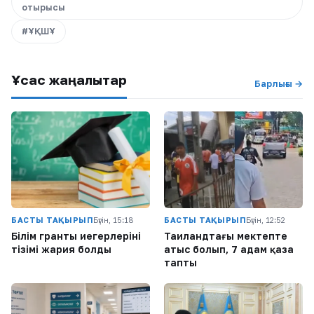
отырысы
#ҰҚШҰ
Ұқсас жаңалықтар
Барлығы →
БАСТЫ ТАҚЫРЫП
Бүгін, 15:18
БАСТЫ ТАҚЫРЫП
Бүгін, 12:52
Білім гранты иегерлерінің
Таиландтағы мектепте
тізімі жария болды
атыс болып, 7 адам қаза
тапты