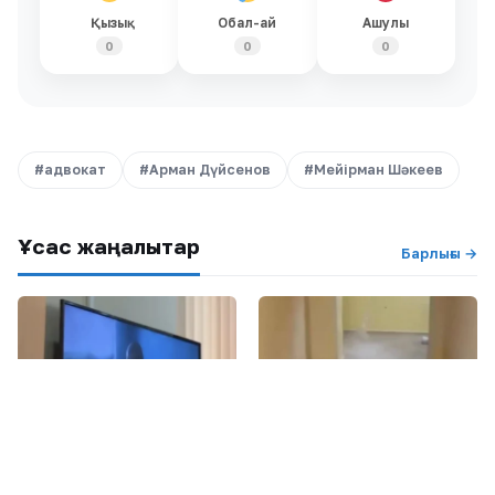
Қызық
Обал-ай
Ашулы
0
0
0
#адвокат
#Арман Дүйсенов
#Мейірман Шәкеев
Ұқсас жаңалықтар
Барлығы →
ЖАҢАЛЫҚТАР
Бүгін, 16:18
ЖАҢАЛЫҚТАР
Бүгін, 15:09
«Не үшін сұққанымды
BI Group-тың «төбесінен су