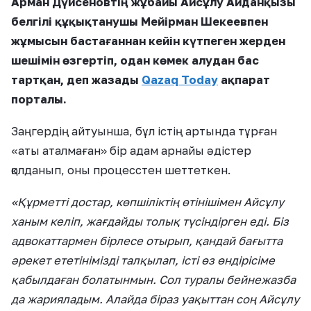
Арман Дүйсеновтің жұбайы Айсұлу Айданқызы
белгілі құқықтанушы Мейірман Шекеевпен
жұмысын бастағаннан кейін күтпеген жерден
шешімін өзгертіп, одан көмек алудан бас
тартқан, деп жазады
Qazaq Today
ақпарат
порталы.
Заңгердің айтуынша, бұл істің артында тұрған
«аты аталмаған» бір адам арнайы әдістер
қолданып, оны процесстен шеттеткен.
«Құрметті достар, көпшіліктің өтінішімен Айсұлу
ханым келіп, жағдайды толық түсіндірген еді. Біз
адвокаттармен бірлесе отырып, қандай бағытта
әрекет ететінімізді талқылап, істі өз өндірісіме
қабылдаған болатынмын. Сол туралы бейнежазба
да жарияладым. Алайда біраз уақыттан соң Айсұлу