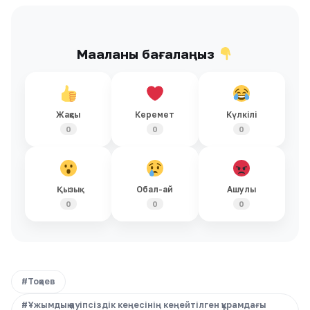
Мақаланы бағалаңыз
Жақсы
Керемет
Күлкілі
0
0
0
Қызық
Обал-ай
Ашулы
0
0
0
#Тоқаев
#Ұжымдық қауіпсіздік кеңесінің кеңейтілген құрамдағы