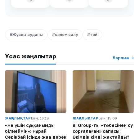
#Жуалы ауданы
#сәлем салу
#той
Ұқсас жаңалықтар
Барлығы →
ЖАҢАЛЫҚТАР
Бүгін, 16:18
ЖАҢАЛЫҚТАР
Бүгін, 15:09
«Не үшін сұққанымды
BI Group-тың «төбесінен су
білмеймін»: Нұрай
сорғалаған» сапасы:
Серікбай ісінде жаңа дерек
Әкімдік кімді жақтайды?