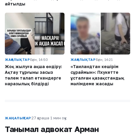
айтылды
ЖАҢАЛЫҚТАР
Бүгін, 14:50
ЖАҢАЛЫҚТАР
Бүгін, 14:21
Жоқ жылуға ақша өндіру:
«Таиландтан кешірім
Ақтау тұрғыны заңсыз
сұраймын»: Пхукетте
төлем талап еткендерге
ұсталған қазақстандық
наразылық білдірді
мәлімдеме жасады
27 қараша
·
1 мин оқу
ЖАҢАЛЫҚТАР
Танымал адвокат Арман