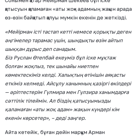
Сонымен қатар Мейірман Шекеев бұл іске
қатысуын қаламаған «аты жоқ» адамның жақын арада
өз-өзін байқатып қалуы мүмкін екенін де жеткізді.
«Мейірман істі тастап кетті немесе қорықты деген
әңгімелер тарамас үшін, шындықты өзім айтып
шыққан дұрыс деп санадым.
Біз Руслан Өтепбай екеуміз бұл іске мұқтаж
болған жоқпыз, тек шынайы ниетпен
көмектескіміз келді. Халықтың өтінішін аяқасты
еткіміз келмеді. Айсұлу ханымның қазіргі өкілдері
— әріптестерім Гүлмира мен Гүлзира ханымдарға
сәттілік тілеймін. Ал біздің қатысуымызды
қаламаған «аты жоқ адам» жақын күндері кім
екенін көрсетер», – деді заңгер.
Айта кетейік, бұған дейін марқұм Арман