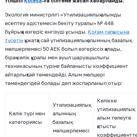
тілшісі
Kolesa
-ға сілтеме жасап хабарлайды.
Экология министрлігі «Утилизациялық алымды
есептеу әдістемесін бекіту туралы» № 448
бұйрыққа өзгеріс енгізуді ұсынды.
Қоғам талқысына
түсетін
құжатқа сай утилизациялық алымның базалық
мөлшерлемесі 50 АЕК болып өзгеріссіз қалады,
бірақ көлік құралы мен ауыл шаруашылығы
техникасының түріне байланысты коэффициент
айтарлықтай төмендейді. Алым мөлшері
төмендегідей болады деп жоспарланып отыр:
Көлікке
Утилизациялық
утилизациялық
Көлік түрі мен
алымның
алым төлеуге
категориясы
базалық
қатысты
мөлшерлемесі
коэффициентт