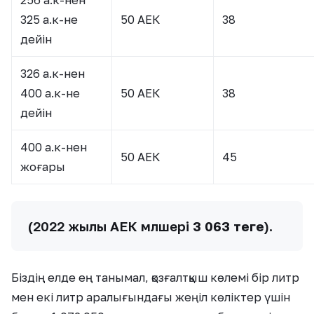
256 а.к-нен
325 а.к-не
50 АЕК
38
дейін
326 а.к-нен
400 а.к-не
50 АЕК
38
дейін
400 а.к-нен
50 АЕК
45
жоғары
(2022 жылы АЕК мөлшері
3 063 теңге
).
Біздің елде ең танымал, қозғалтқыш көлемі бір литр
мен екі литр аралығындағы жеңіл көліктер үшін