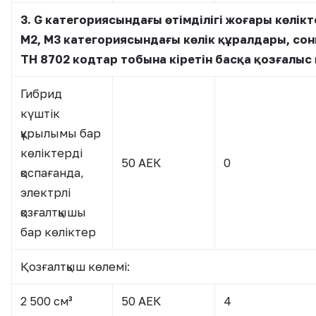
3. G категориясындағы өтімділігі жоғары көлікт
М2, M3 категориясындағы көлік құралдары, со
ТН 8702 кодтар тобына кіретін басқа қозғалыс
Гибрид
күштік
құрылымы бар
көліктерді
50 АЕК
0
қоспағанда,
электрлі
қозғалтқышы
бар көліктер
Қозғалтқыш көлемі:
2 500 см³
50 АЕК
4