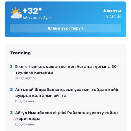
+32°
Алматы
9
Алматыда полиция баланы қауіпті жағдайдан
құтқарды
9 Авг, Вс
Айнымалы бұлт
Қаланы ауыстыру ▾
10
Әділет Зейнелдің анасы: 20 млн теңге —
халық жинаған қаражат, мемлекеттік
өтемақы емес
Trending
1
5 көлікті соғып, қашып кеткен Астана тұрғыны 30
тәулікке қамалды
Жаңалықтар
2
Алтынай Жорабаева қызын ұзатып, тойдан кейін
ауырып қалғанын айтты
Шоу-бизнес
3
Айгүл Иманбаева сіңлісі Райханның ұзату тойын
жариялады
Шоу-бизнес