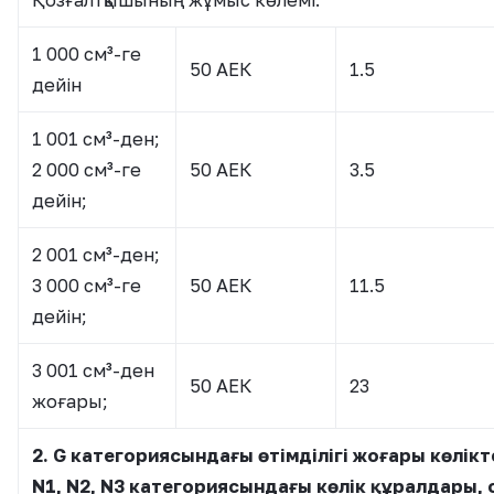
Қозғалтқышының жұмыс көлемі:
1 000 см³-ге
50 АЕК
1.5
дейін
1 001 см³-ден;
2 000 см³-ге
50 АЕК
3.5
дейін;
2 001 см³-ден;
3 000 см³-ге
50 АЕК
11.5
дейін;
3 001 см³-ден
50 АЕК
23
жоғары;
2. G категориясындағы өтімділігі жоғары көлікт
N1, N2, N3 категориясындағы көлік құралдары,