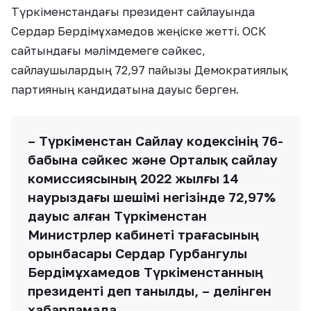
Түркіменстандағы президент сайлауында
Сердар Бердімұхамедов жеңіске жетті. ОСК
сайтындағы мәлімдемеге сәйкес,
сайлаушылардың 72,97 пайызы Демократиялық
партияның кандидатына дауыс берген.
– Түркіменстан Сайлау кодексінің 76-
бабына сәйкес және Орталық сайлау
комиссиясының 2022 жылғы 14
наурыздағы шешімі негізінде 72,97%
дауыс алған Түркіменстан
Министрлер кабинеті төрағасының
орынбасары Сердар Гурбангулы
Бердімұхамедов Түркіменстанның
президенті деп танылды, – делінген
хабарламада.