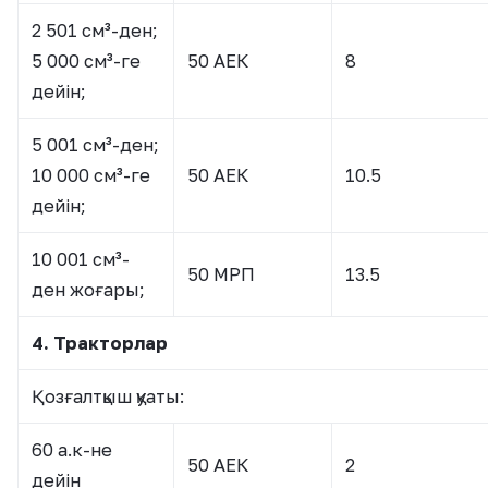
2 501 см³-ден;
5 000 см³-ге
50 АЕК
8
дейін;
5 001 см³-ден;
10 000 см³-ге
50 АЕК
10.5
дейін;
10 001 см³-
50 МРП
13.5
ден жоғары;
4. Тракторлар
Қозғалтқыш қуаты:
60 а.к-не
50 АЕК
2
дейін