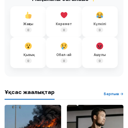
Жақсы
Керемет
Күлкілі
0
0
0
Қызық
Обал-ай
Ашулы
0
0
0
Ұқсас жаңалықтар
Барлығы →