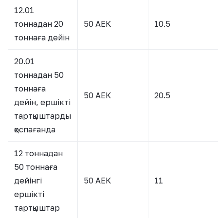
12.01
тоннадан 20
50 АЕК
10.5
тоннаға дейін
20.01
тоннадан 50
тоннаға
50 АЕК
20.5
дейін, ершікті
тартқыштарды
қоспағанда
12 тоннадан
50 тоннаға
дейінгі
50 АЕК
11
ершікті
тартқыштар