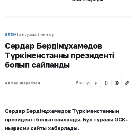
15 наурыз
·
1 мин оқу
ӘЛЕМ
Сердар Бердімұхамедов
Түркіменстанның президенті
болып сайланды
Алмас Жарасхан
Бөлісу:
@
Сердар Бердімұхамедов Түркіменстанның
президенті болып сайланды. Бұл туралы ОСК-
ның ресми сайты хабарлады.