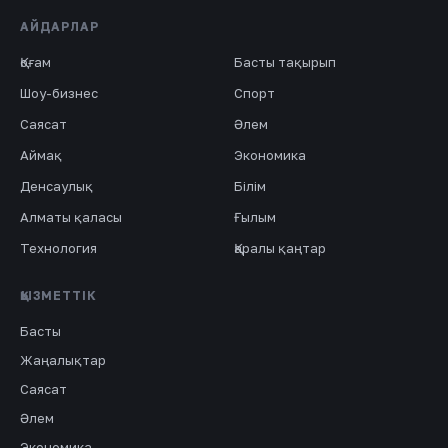
АЙДАРЛАР
Қоғам
Басты тақырып
Шоу-бизнес
Спорт
Саясат
Әлем
Аймақ
Экономика
Денсаулық
Білім
Алматы қаласы
Ғылым
Технология
Қаралы қаңтар
ҚЫЗМЕТТІК
Басты
Жаңалықтар
Саясат
Әлем
Экономика