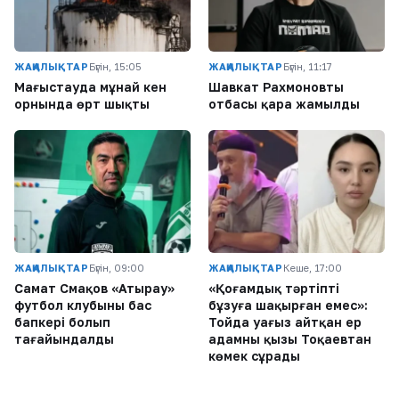
ЖАҢАЛЫҚТАР
Бүгін, 15:05
ЖАҢАЛЫҚТАР
Бүгін, 11:17
Маңғыстауда мұнай кен
Шавкат Рахмоновтың
орнында өрт шықты
отбасы қара жамылды
ЖАҢАЛЫҚТАР
Бүгін, 09:00
ЖАҢАЛЫҚТАР
Кеше, 17:00
Самат Смақов «Атырау»
«Қоғамдық тәртіпті
футбол клубының бас
бұзуға шақырған емес»:
бапкері болып
Тойда уағыз айтқан ер
тағайындалды
адамның қызы Тоқаевтан
көмек сұрады