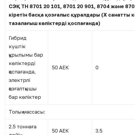
СЭҚ ТН 8701 20 101, 8701 20 901, 8704 және 87
кіретін басқа қозғалыс құралдары (Х санатты
тазалағыш көліктерді қоспағанда)
Гибрид
күштік
құрылымы бар
көліктерді
50 АЕК
0
қоспағанда,
электрлі
қозғалтқышы
бар көліктер
Толық массасы:
2.5 тоннаға
50 АЕК
3.5