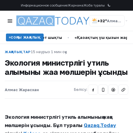
Информационное сообщение
Жарнама
Жоба туралы
+32°
Алматы
 орнында өрт шықты
•
«Қазақтың үш қызын жар етуді нәсіп 
СОҢҒЫ ЖАҢАЛЫҚ
15 наурыз
·
1 мин оқу
ЖАҢАЛЫҚТАР
Экология министрлігі утиль
алымының жаңа мөлшерін ұсынды
Алмас Жарасхан
Бөлісу:
@
Экология министрлігі утиль алымының жаңа
мөлшерін ұсынды. Бұл туралы
Qazaq.Today