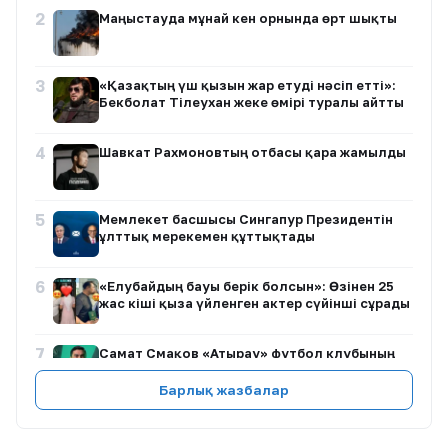
2
Маңғыстауда мұнай кен орнында өрт шықты
3
«Қазақтың үш қызын жар етуді нәсіп етті»:
Бекболат Тілеухан жеке өмірі туралы айтты
4
Шавкат Рахмоновтың отбасы қара жамылды
5
Мемлекет басшысы Сингапур Президентін
ұлттық мерекемен құттықтады
6
«Елубайдың бауы берік болсын»: Өзінен 25
жас кіші қызға үйленген актер сүйінші сұрады
7
Самат Смақов «Атырау» футбол клубының
бас бапкері болып тағайындалды
Барлық жазбалар
8
Ақтау тұрғындары ірі алаяқтық схемасына
қатысты ұжымдық өтініш жолдады