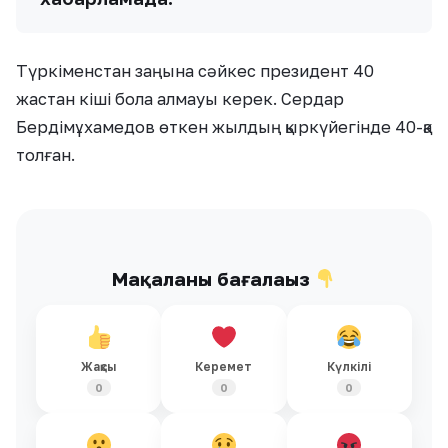
Түркіменстан заңына сәйкес президент 40
жастан кіші бола алмауы керек. Сердар
Бердімұхамедов өткен жылдың қыркүйегінде 40-қа
толған.
Мақаланы бағалаңыз
Жақсы
Керемет
Күлкілі
0
0
0