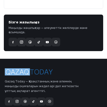
Бізге жазылыңыз
Маңызды жаңалықтар — әлеуметтік желілерде және
қосымшада.
a
@
Qazaq Today — Қазақстанның және әлемнің
маңызды оқиғаларын жедел әрі дәл жеткізетін
ұлттық ақпарат агенттігі.
a
@