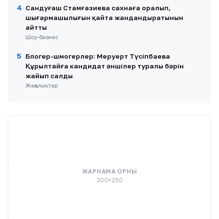
4
Сандуғаш Стамғазиева сахнаға оралып,
шығармашылығын қайта жандандыратынын
айтты
Шоу-бизнес
5
Блогер-шмогерлер: Меруерт Түсіпбаева
Құрылтайға кандидат әншілер туралы бәрін
жайып салды
Жаңалықтар
ЖАРНАМА ОРНЫ
300×250