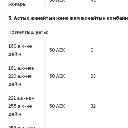
50 АЕК
40
жоғары
5. Астық жинайтын және жем жинайтын комбай
Қозғалтқыш қуаты:
160 а.к-не
50 АЕК
9
дейін
161 а.к-нен
220 а.к-не
50 АЕК
23
дейін
221 а.к-нен
255 а.к-не
50 АЕК
32
дейін