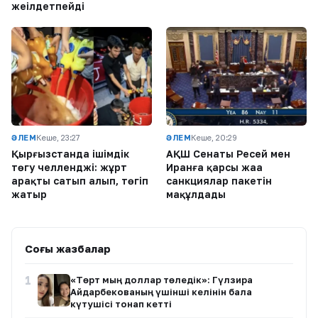
жеңілдетпейді
ӘЛЕМ
Кеше, 23:27
ӘЛЕМ
Кеше, 20:29
Қырғызстанда ішімдік
АҚШ Сенаты Ресей мен
төгу челленджі: жұрт
Иранға қарсы жаңа
арақты сатып алып, төгіп
санкциялар пакетін
жатыр
мақұлдады
Соңғы жазбалар
1
«Төрт мың доллар төледік»: Гүлзира
Айдарбекованың үшінші келінін бала
күтушісі тонап кетті