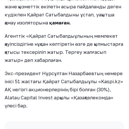
және қызметтік өкілетін асыра пайдаланды деген
күдікпен Қайрат Сатыбалдыны ұстап, уақытша
қамау изоляторына
қамаған.
Агенттік «Қайрат Сатыбалдыұлының мемлекет
қауіпсіздігіне нұқсан келтіретін өзге де қылмыстарға
қатысы тексеріліп жатыр. Тергеу жалғасып
жатыр» деп хабарлаған.
Экс-президент Нұрсұлтан Назарбаевтың немере
інісі 51 жастағы Қайрат Сатыбалдыұлы «Kaspi.kz»
АҚ негізгі акционерлерінің бірі болған (30%),
Alatau Capital Invest арқылы «Қазақтелекомда»
үлесі бар.