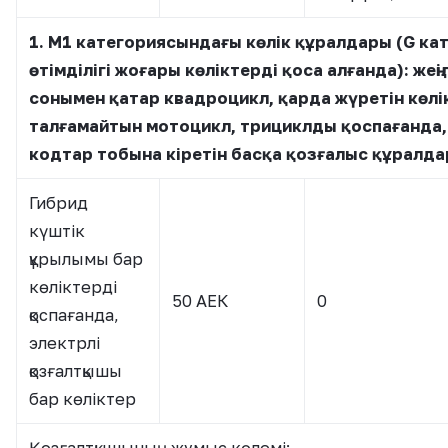
1. М1 категориясындағы көлік құралдары (G к
өтімділігі жоғары көліктерді қоса алғанда): жеңі
сонымен қатар квадроцикл, қарда жүретін көлі
талғамайтын мотоцикл, трициклды қоспағанда,
кодтар тобына кіретін басқа қозғалыс құралд
Гибрид
күштік
құрылымы бар
көліктерді
50 АЕК
0
қоспағанда,
электрлі
қозғалтқышы
бар көліктер