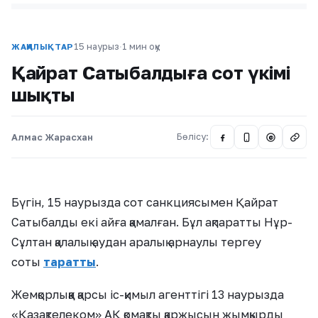
15 наурыз
·
1 мин оқу
ЖАҢАЛЫҚТАР
Қайрат Сатыбалдыға сот үкімі
шықты
Алмас Жарасхан
Бөлісу:
@
Бүгін, 15 наурызда сот санкциясымен Қайрат
Сатыбалды екі айға қамалған. Бұл ақпаратты Нұр-
Сұлтан қалалық аудан аралық арнаулы тергеу
соты
таратты
.
Жемқорлыққа қарсы іс-қимыл агенттігі 13 наурызда
«Қазақтелеком» АҚ қомақты қаржысын жымқырды