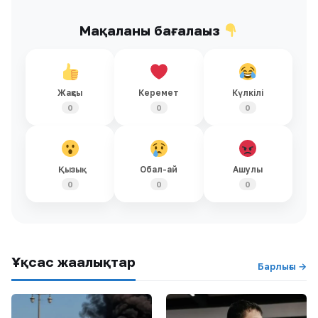
Мақаланы бағалаңыз
Жақсы
Керемет
Күлкілі
0
0
0
Қызық
Обал-ай
Ашулы
0
0
0
Ұқсас жаңалықтар
Барлығы →