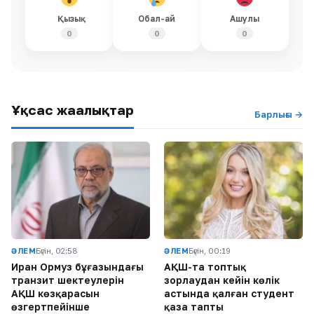
Қызық
Обал-ай
Ашулы
0
0
0
Ұқсас жаңалықтар
Барлығы →
ӘЛЕМ
Бүгін, 02:58
ӘЛЕМ
Бүгін, 00:19
Иран Ормуз бұғазындағы
АҚШ-та топтық
транзит шектеулерін
зорлаудан кейін көлік
АҚШ көзқарасын
астында қалған студент
өзгертпейінше
қаза тапты