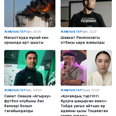
ЖАҢАЛЫҚТАР
Бүгін, 15:05
ЖАҢАЛЫҚТАР
Бүгін, 11:17
Маңғыстауда мұнай кен
Шавкат Рахмоновтың
орнында өрт шықты
отбасы қара жамылды
ЖАҢАЛЫҚТАР
Бүгін, 09:00
ЖАҢАЛЫҚТАР
Кеше, 17:00
Самат Смақов «Атырау»
«Қоғамдық тәртіпті
футбол клубының бас
бұзуға шақырған емес»:
бапкері болып
Тойда уағыз айтқан ер
тағайындалды
адамның қызы Тоқаевтан
көмек сұрады