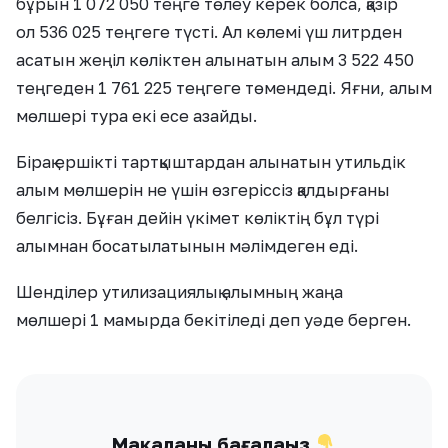
бұрын 1 072 050 теңге төлеу керек болса, қазір
ол 536 025 теңгеге түсті. Ал көлемі үш литрден
асатын жеңіл көліктен алынатын алым 3 522 450
теңгеден 1 761 225 теңгеге төмендеді. Яғни, алым
мөлшері тура екі есе азайды.
Бірақ ершікті тартқыштардан алынатын утильдік
алым мөлшерін не үшін өзгеріссіз қалдырғаны
белгісіз. Бұған дейін үкімет көліктің бұл түрі
алымнан босатылатынын мәлімдеген еді.
Шенділер утилизациялық алымның жаңа
мөлшері 1 мамырда бекітіледі деп уәде берген.
Мақаланы бағалаңыз