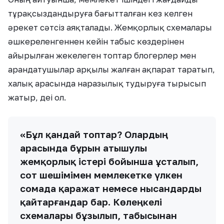
тұрақсыздандыруға бағытталған кез келген
әрекет сәтсіз аяқталады. Жемқорлық схемалары
әшкереленгеннен кейін табыс көздерінен
айырылған жекелеген топтар блогерлер мен
арандатушылар арқылы жалған ақпарат таратып,
халық арасында наразылық тудыруға тырысып
жатыр, деі ол.
«Бұл қандай топтар? Олардың
арасында бұрын атышулы
жемқорлық істері бойынша ұсталып,
сот шешімімен мемлекетке үлкен
сомада қаражат немесе нысандарды
қайтарғандар бар. Көлеңкелі
схемалары бұзылып, табысынан