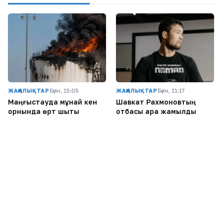
ЖАҢАЛЫҚТАР
Бүгін, 15:05
ЖАҢАЛЫҚТАР
Бүгін, 11:17
Маңғыстауда мұнай кен
Шавкат Рахмоновтың
орнында өрт шықты
отбасы қара жамылды
ЖАҢАЛЫҚТАР
Бүгін, 09:00
ЖАҢАЛЫҚТАР
Кеше, 17:00
Самат Смақов «Атырау»
«Қоғамдық тәртіпті бұзуға