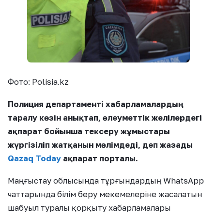
Фото: Polisia.kz
Полиция департаменті хабарламалардың
таралу көзін анықтап, әлеуметтік желілердегі
ақпарат бойынша тексеру жұмыстары
жүргізіліп жатқанын мәлімдеді, деп жазады
Qazaq Today
ақпарат порталы.
Маңғыстау облысында тұрғындардың WhatsApp
чаттарында білім беру мекемелеріне жасалатын
шабуыл туралы қорқыту хабарламалары