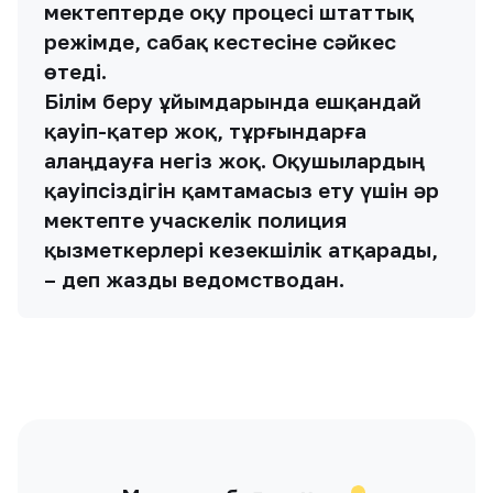
мектептерде оқу процесі штаттық
режімде, сабақ кестесіне сәйкес
өтеді.
Білім беру ұйымдарында ешқандай
қауіп-қатер жоқ, тұрғындарға
алаңдауға негіз жоқ. Оқушылардың
қауіпсіздігін қамтамасыз ету үшін әр
мектепте учаскелік полиция
қызметкерлері кезекшілік атқарады,
– деп жазды ведомстводан.