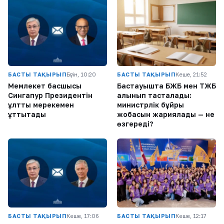
БАСТЫ ТАҚЫРЫП
Бүгін, 10:20
БАСТЫ ТАҚЫРЫП
Кеше, 21:52
Мемлекет басшысы
Бастауышта БЖБ мен ТЖБ
Сингапур Президентін
алынып тасталады:
ұлттық мерекемен
министрлік бұйрық
құттықтады
жобасын жариялады — не
өзгереді?
БАСТЫ ТАҚЫРЫП
Кеше, 17:06
БАСТЫ ТАҚЫРЫП
Кеше, 12:17