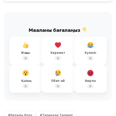
Мақаланы бағалаңыз
Жақсы
Керемет
Күлкілі
0
0
0
Қызық
Обал-ай
Ашулы
0
0
0
#балалы болу
#Төреғали Төреәлі