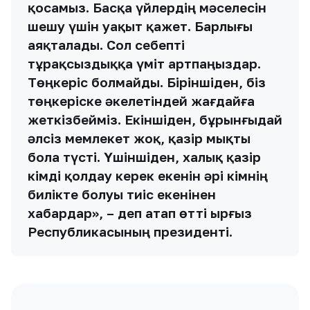
қосамыз. Басқа үйлердің мәселесін
шешу үшін уақыт қажет. Барлығы
аяқталады. Сол себепті
тұрақсыздыққа үміт артпаңыздар.
Төңкеріс болмайды. Біріншіден, біз
төңкеріске әкелетіндей жағдайға
жеткізбейміз. Екіншіден, бұрынғыдай
әлсіз мемлекет жоқ, қазір мықты
бола түсті. Үшіншіден, халық қазір
кімді қолдау керек екенін әрі кімнің
билікте болуы тиіс екенінен
хабардар», – деп атап өтті Қырғыз
Республикасының президенті.