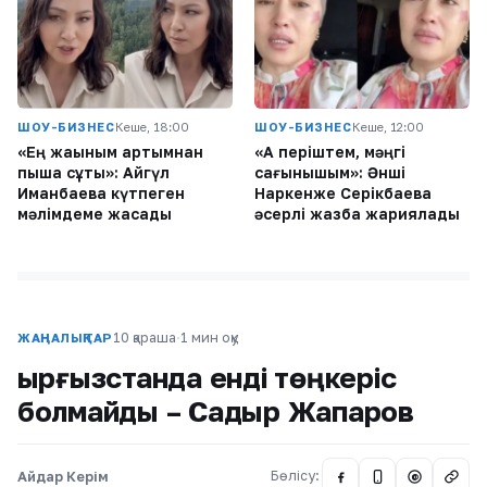
ШОУ-БИЗНЕС
Кеше, 18:00
ШОУ-БИЗНЕС
Кеше, 12:00
«Ең жақыным артымнан
«Ақ періштем, мәңгі
пышақ сұқты»: Айгүл
сағынышым»: Әнші
Иманбаева күтпеген
Наркенже Серікбаева
мәлімдеме жасады
әсерлі жазба жариялады
10 қараша
·
1 мин оқу
ЖАҢАЛЫҚТАР
Қырғызстанда енді төңкеріс
болмайды – Садыр Жапаров
Айдар Керім
Бөлісу:
@