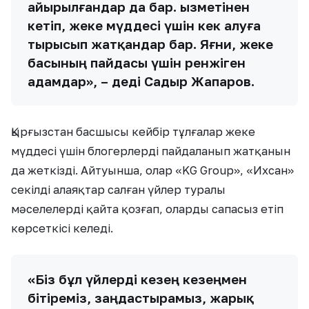
айырылғандар да бар. Қызметінен
кетіп, жеке мүддесі үшін кек алуға
тырысып жатқандар бар. Яғни, жеке
басының пайдасы үшін ренжіген
адамдар», – деді Садыр Жапаров.
Қырғызстан басшысы кейбір тұлғалар жеке
мүддесі үшін блогерлерді пайдаланып жатқанын
да жеткізді. Айтуынша, олар «KG Group», «Ихсан»
секілді алаяқтар салған үйлер туралы
мәселелерді қайта қозғап, оларды сапасыз етіп
көрсеткісі келеді.
«Біз бұл үйлерді кезең кезеңмен
бітіреміз, заңдастырамыз, жарық