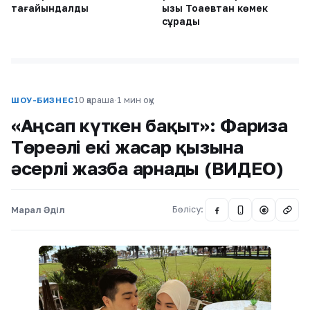
тағайындалды
қызы Тоқаевтан көмек
сұрады
10 қараша
·
1 мин оқу
ШОУ-БИЗНЕС
«Аңсап күткен бақыт»: Фариза
Төреәлі екі жасар қызына
әсерлі жазба арнады (ВИДЕО)
Марал Әділ
Бөлісу:
@