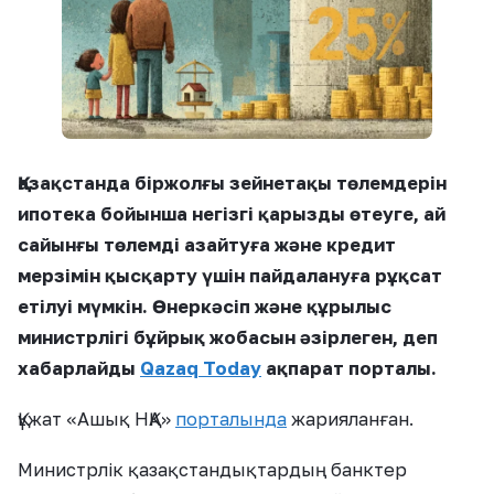
Қазақстанда біржолғы зейнетақы төлемдерін
ипотека бойынша негізгі қарызды өтеуге, ай
сайынғы төлемді азайтуға және кредит
мерзімін қысқарту үшін пайдалануға рұқсат
етілуі мүмкін. Өнеркәсіп және құрылыс
министрлігі бұйрық жобасын әзірлеген, деп
хабарлайды
Qazaq Today
ақпарат порталы.
Құжат «Ашық НҚА»
порталында
жарияланған.
Министрлік қазақстандықтардың банктер