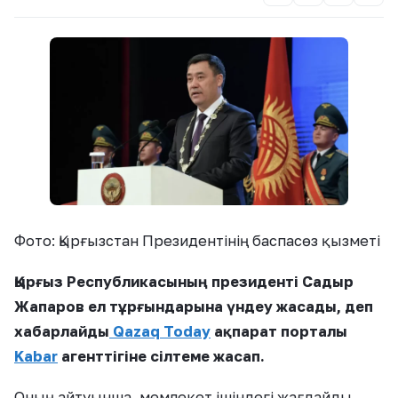
Фото: Қырғызстан Президентінің баспасөз қызметі
Қырғыз Республикасының президенті Садыр
Жапаров ел тұрғындарына үндеу жасады, деп
хабарлайды
Qazaq Today
ақпарат порталы
Kabar
агенттігіне сілтеме жасап.
Оның айтуынша, мемлекет ішіндегі жағдайды