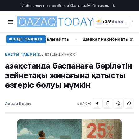
Информационное сообщение
Жарнама
Жоба туралы
+33°
Алматы
е өмірі туралы айтты
•
Шавкат Рахмоновтың отбасы қара 
СОҢҒЫ ЖАҢАЛЫҚ
10 қараша
·
1 мин оқу
БАСТЫ ТАҚЫРЫП
Қазақстанда баспанаға берілетін
зейнетақы жинағына қатысты
өзгеріс болуы мүмкін
Айдар Керім
Бөлісу:
@