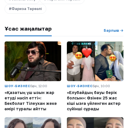
#Фариза Төреәлі
Ұқсас жаңалықтар
Барлығы →
ШОУ-БИЗНЕС
Бүгін, 12:00
ШОУ-БИЗНЕС
Бүгін, 10:00
«Қазақтың үш қызын жар
«Елубайдың бауы берік
етуді нәсіп етті»:
болсын»: Өзінен 25 жас
Бекболат Тілеухан жеке
кіші қызға үйленген актер
өмірі туралы айтты
сүйінші сұрады