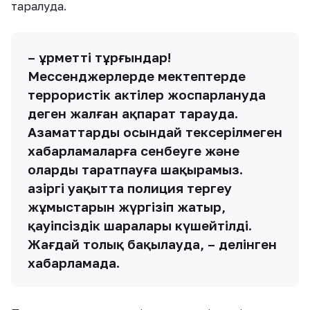
таралуда.
– Құрметті тұрғындар!
Мессенджерлерде мектептерде
террористік актілер жоспарлануда
деген жалған ақпарат тарауда.
Азаматтарды осындай тексерілмеген
хабарламаларға сенбеуге және
оларды таратпауға шақырамыз.
Қазіргі уақытта полиция тергеу
жұмыстарын жүргізіп жатыр,
қауіпсіздік шаралары күшейтілді.
Жағдай толық бақылауда, – делінген
хабарламада.