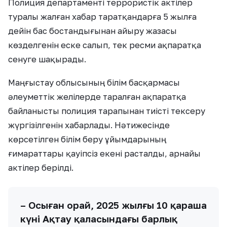
Полиция департаменті террористік актілер
туралы жалған хабар таратқандарға 5 жылға
дейін бас бостандығынан айыру жазасы
көзделгенін еске салып, тек ресми ақпаратқа
сенуге шақырады.
Маңғыстау облысының білім басқармасы
әлеуметтік желілерде таралған ақпаратқа
байланысты полиция тарапынан тиісті тексеру
жүргізілгенін хабарлады. Нәтижесінде
көрсетілген білім беру ұйымдарының
ғимараттары қауіпсіз екені расталды, арнайы
актілер берілді.
– Осыған орай, 2025 жылғы 10 қараша
күні Ақтау қаласындағы барлық