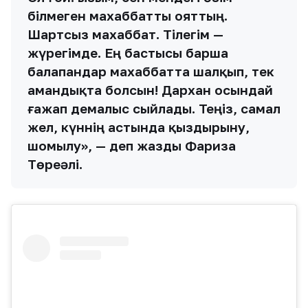
білмеген махаббатты ояттың.
Шартсыз махаббат. Тілегім —
жүрегімде. Ең бастысы барша
балапандар махаббатта шалқып, тек
амандықта болсын! Дархан осындай
ғажап демалыс сыйлады. Теңіз, самал
жел, күннің астында қыздырыну,
шомылу», — деп жазды Фариза
Төреәлі.