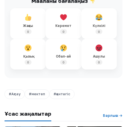
Мақаланы бағалаңыз
Жақсы
Керемет
Күлкілі
0
0
0
Қызық
Обал-ай
Ашулы
0
0
0
#Ақтау
#мектеп
#қантөгіс
Ұқсас жаңалықтар
Барлығы →