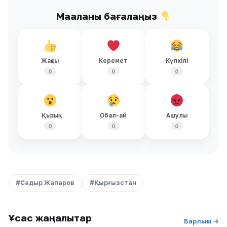
Мақаланы бағалаңыз
Жақсы
Керемет
Күлкілі
0
0
0
Қызық
Обал-ай
Ашулы
0
0
0
#Садыр Жапаров
#Қырғызстан
Ұқсас жаңалықтар
Барлығы →