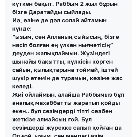
күткен бақыт. Раббым 2 жыл бұрын
бізге Даратайды сыйлады.
Иә, өзіне де дәл солай айтамын
күнде:
“Қызым, сен Алланың сыйысың, бізге
нәсіп болған ең үлкен нығметісің”
деуден жалықпаймын. Жүзіндегі
шынайы бақытты, күлкісін көрген
сайын, қылықтарына тоймай, іштей
шүкір етемін де тұрамын, көзіме жас
келеді.
Жиі ойлаймын. Қалайша Раббымыз бұл
аналық махаббатты жаратып қойды
екен.. бұл сезімдерді тіпті сөзбен
жеткізе алмайсың ғой. Бұл
сезімдерді жүрекке салып қойған да
Ол ғой. Қызым, сен мендегі өзім