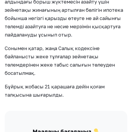
алдындағы борыш жүктемесін азайту үшін
зейнетақы жинағының артылған бөлігін ипотека
бойынша негізгі қарызды өтеуге не ай сайынғы
төлемді азайтуға не несие мерзімін қысқартуға
пайдалануды ұсынып отыр.
Сонымен қатар, жаңа Салық кодексіне
байланысты жеке тұлғалар зейнетақы
төлемдерінен жеке табыс салығын төлеуден
босатылмақ.
Бұйрық жобасы 21 қарашаға дейін қоғам
талқысына шығарылды.
Мақаланы бағалаңыз