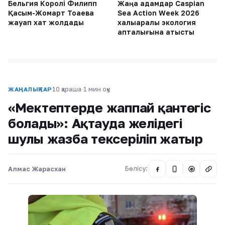
Бельгия Королі Филипп
Жаңа адамдар Caspian
Қасым-Жомарт Тоқаевқа
Sea Action Week 2026
жауап хат жолдады
халықаралық экология
апталығына қатысты
10 қараша
·
1 мин оқу
ЖАҢАЛЫҚТАР
«Мектептерде жаппай қантөгіс
болады»: Ақтауда желідегі
шулы жазба тексеріліп жатыр
Алмас Жарасхан
Бөлісу:
@