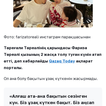
Фото: farizatoreali инстаграм парақшасынан
Төреғали Төреәлінің қарындасы Фариза
Төреәлі қызының 2 жасқа толу туған күнін атап
өтті, деп хабарлайды
Qazaq Today
ақпарат
порталы.
Ол ана болу бақытын ұзақ күткенін жасырмады.
«Алғаш ата-ана бақытын сезінген
күн. Біз ұзақ күткен бақыт. Біз аңсап