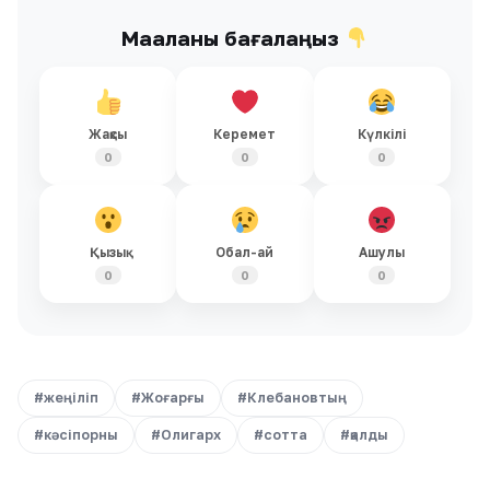
Мақаланы бағалаңыз
Жақсы
Керемет
Күлкілі
0
0
0
Қызық
Обал-ай
Ашулы
0
0
0
#жеңіліп
#Жоғарғы
#Клебановтың
#кәсіпорны
#Олигарх
#сотта
#қалды