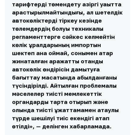
тарифтерді төмендету қазіргі уақытта
қарастырылмайтындығы, ал шетелдік
автокөліктерді тіркеу кезінде
төлемдердің болуы техникалық
регламенттерге сәйкес келмейтін
көлік құралдарының импортын
шектеп қана қоймай, сонымен қатар
жинақталған қаражатты отандық
автокөлік өндірісін дамытуға
бағыттау мақсатында қабылданғаны
түсіндірілді. Айтылған проблемалық
мәселелер тиісті мемлекеттік
органдарды тарта отырып және
қолында тиісті құжаттамамен атаулы
түрде шешілуі тиіс екендігі атап
өтілді», — делінген хабарламада.