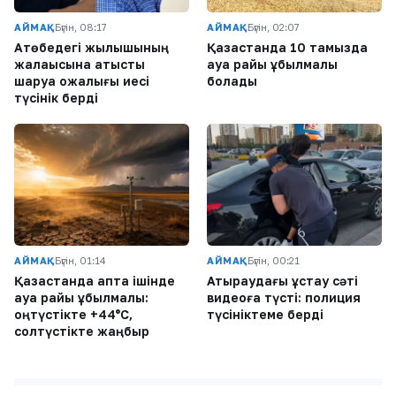
АЙМАҚ
Бүгін, 08:17
АЙМАҚ
Бүгін, 02:07
Ақтөбедегі жылқышының
Қазақстанда 10 тамызда
жалақысына қатысты
ауа райы құбылмалы
шаруа қожалығы иесі
болады
түсінік берді
АЙМАҚ
Бүгін, 01:14
АЙМАҚ
Бүгін, 00:21
Қазақстанда апта ішінде
Атыраудағы ұстау сәті
ауа райы құбылмалы:
видеоға түсті: полиция
оңтүстікте +44°C,
түсініктеме берді
солтүстікте жаңбыр