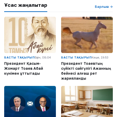
Ұқсас жаңалықтар
Барлығы →
БАСТЫ ТАҚЫРЫП
Бүгін, 08:04
БАСТЫ ТАҚЫРЫП
Кеше, 19:53
Президент Қасым-
Президент Тоқаевтың
Жомарт Тоқаев Абай
сүйікті сәйгүлігі Ақжанның
күнімен құттықтады
бейнесі алғаш рет
жарияланды