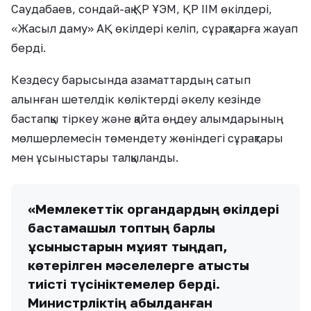
Саудабаев, сондай-ақ ҚР ҰЭМ, ҚР ІІМ өкілдері,
«Жасыл даму» АҚ өкілдері келіп, сұрақтарға жауап
берді.
Кездесу барысында азаматтардың сатып
алынған шетелдік көліктерді әкелу кезінде
бастапқы тіркеу және қайта өңдеу алымдарының
мөлшерлемесін төмендету жөніндегі сұрақтары
мен ұсыныстары талқыланды.
«Мемлекеттік органдардың өкілдері
бастамашыл топтың барлық
ұсыныстарын мұқият тыңдап,
көтерілген мәселелерге қатысты
тиісті түсініктемелер берді.
Министрліктің қабылданған