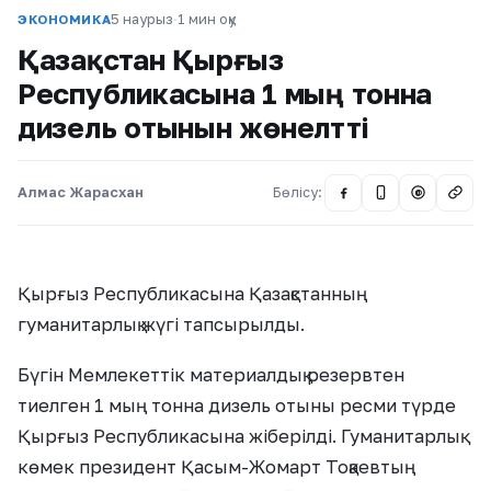
5 наурыз
·
1 мин оқу
ЭКОНОМИКА
Қазақстан Қырғыз
Республикасына 1 мың тонна
дизель отынын жөнелтті
Алмас Жарасхан
Бөлісу:
@
Қырғыз Республикасына Қазақстанның
гуманитарлық жүгі тапсырылды.
Бүгін Мемлекеттік материалдық резервтен
тиелген 1 мың тонна дизель отыны ресми түрде
Қырғыз Республикасына жіберілді. Гуманитарлық
көмек президент Қасым-Жомарт Тоқаевтың