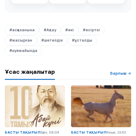
#асқазанына
#Ақтау
#екі
#есірткі
#жасырған
#шетелдік
#ұсталды
#әуежайында
Ұқсас жаңалықтар
Барлығы →
БАСТЫ ТАҚЫРЫП
Бүгін, 08:04
БАСТЫ ТАҚЫРЫП
Кеше, 19:53