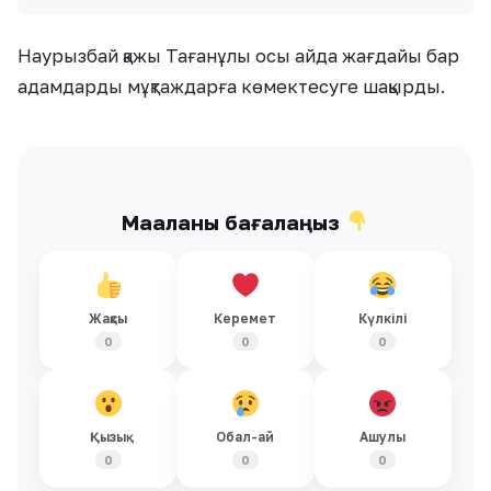
Наурызбай қажы Тағанұлы осы айда жағдайы бар
адамдарды мұқтаждарға көмектесуге шақырды.
Мақаланы бағалаңыз
Жақсы
Керемет
Күлкілі
0
0
0
Қызық
Обал-ай
Ашулы
0
0
0