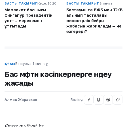
БАСТЫ ТАҚЫРЫП
Кеше, 10:20
БАСТЫ ТАҚЫРЫП
8 тамыз
Мемлекет басшысы
Бастауышта БЖБ мен ТЖБ
Сингапур Президентін
алынып тасталады:
ұлттық мерекемен
министрлік бұйрық
құттықтады
жобасын жариялады — не
өзгереді?
5 наурыз
·
1 мин оқу
ҚОҒАМ
Бас мүфти кәсіпкерлерге үндеу
жасады
Алмас Жарасхан
Бөлісу:
@
Фото: muftyat.kz