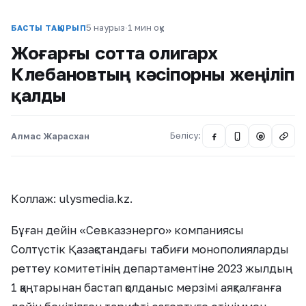
5 наурыз
·
1 мин оқу
БАСТЫ ТАҚЫРЫП
Жоғарғы сотта олигарх
Клебановтың кәсіпорны жеңіліп
қалды
Алмас Жарасхан
Бөлісу:
@
Коллаж: ulysmedia.kz.
Бұған дейін «Севказэнерго» компаниясы
Солтүстік Қазақстандағы табиғи монополияларды
реттеу комитетінің департаментіне 2023 жылдың
1 қаңтарынан бастап қолданыс мерзімі аяқталғанға