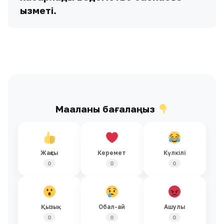
қызметі.
Мақаланы бағалаңыз
Жақсы
Керемет
Күлкілі
0
0
0
Қызық
Обал-ай
Ашулы
0
0
0