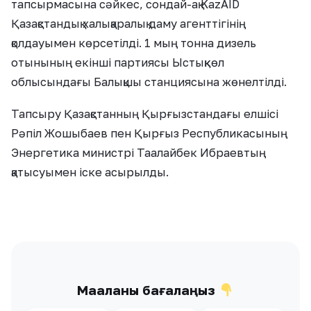
тапсырмасына сәйкес, сондай-ақ KazAID
Қазақстандық халықаралық даму агенттігінің
қолдауымен көрсетілді. 1 мың тонна дизель
отынының екінші партиясы Ыстықкөл
облысындағы Балықшы станциясына жөнелтілді.
Тапсыру Қазақстанның Қырғызстандағы елшісі
Рәпіл Жошыбаев пен Қырғыз Республикасының
Энергетика министрі Таалайбек Ибраевтың
қатысуымен іске асырылды.
Мақаланы бағалаңыз