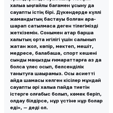
халыққа ыңғайлы бағамен ұсыну да
сауапты істің бірі. Дүкендерде күллі
жамандықтың бастауы болған арақ-
шарап сатылмаса деген тілегімізді
жеткіземін. Сонымен қатар барша
халықтың ортақ игілігі үшін салынып
жатқан жол, көпір, мектеп, мешіт,
медресе, балабақша, спорт кешені
сынды маңызды ғимараттарға аз да
болса үлес қосып, белсенділік
танытуға шақырамыз. Осы қасиетті
айда шамасы келген кісілер мұндай
сауапты әрі халыққа пайда тиетін
істерге қолғабыс болып, көмек беріп,
қолдау білдірсе, нұр үстіне нұр болар
еді», — деді ол.