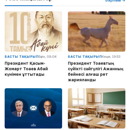
БАСТЫ ТАҚЫРЫП
Бүгін, 08:04
БАСТЫ ТАҚЫРЫП
Кеше, 19:53
Президент Қасым-
Президент Тоқаевтың
Жомарт Тоқаев Абай
сүйікті сәйгүлігі Ақжанның
күнімен құттықтады
бейнесі алғаш рет
жарияланды