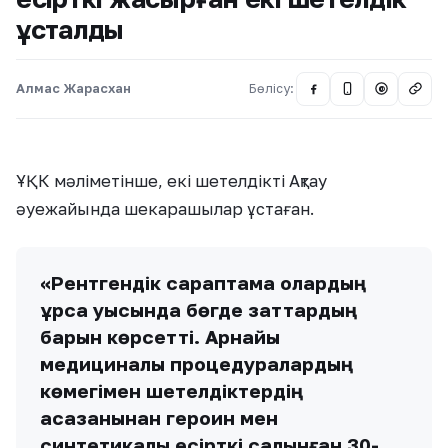
ұсталды
Алмас Жарасхан
Бөлісу:
@
ҰҚК мәліметінше, екі шетелдікті Ақтау
әуежайында шекарашылар ұстаған.
«Рентгендік сараптама олардың
құрсақ қуысында бөгде заттардың
барын көрсетті. Арнайы
медициналық процедуралардың
көмегімен шетелдіктердің
асқазанынан героин мен
синтетикалық есірткі салынған 30-