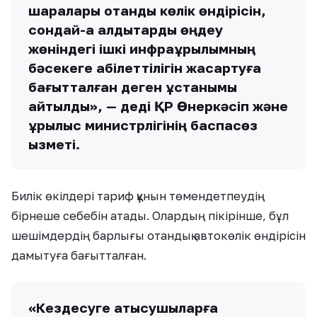
шаралары отандық көлік өндірісін,
сондай-ақ қалдықтарды өңдеу
жөніндегі ішкі инфрақұрылымның
бәсекеге қабілеттілігін жақсартуға
бағытталған деген ұстанымы
айтылды», — деді ҚР Өнеркәсіп және
құрылыс министрлігінің баспасөз
қызметі.
Билік өкілдері тариф құнын төмендетпеудің
бірнеше себебін атады. Олардың пікірінше, бұл
шешімдердің барлығы отандық автокөлік өндірісін
дамытуға бағытталған.
«Кездесуге қатысушыларға