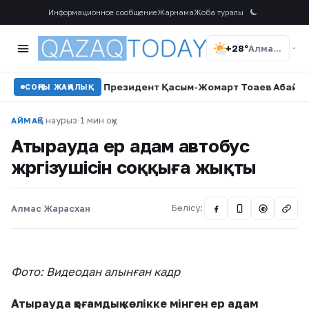
Информационное сообщение
Жарнама
Жоба туралы
+28°
Алматы
 берді
•
Президент Қасым-Жомарт Тоқаев Абай күнімен құт
СОҢҒЫ ЖАҢАЛЫҚ
5 наурыз
·
1 мин оқу
АЙМАҚ
Атырауда ер адам автобус
жүргізушісін соққыға жықты
Алмас Жарасхан
Бөлісу:
@
Фото: Видеодан алынған кадр
Атырауда қоғамдық көлікке мінген ер адам