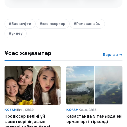
#Бас мүфти
#кәсіпкерлер
#Рамазан айы
#үндеу
Ұқсас жаңалықтар
Барлығы →
ҚОҒАМ
Бүгін, 05:39
ҚОҒАМ
Кеше, 22:35
Продюсер келіні үй
Қазақстанда 9 тамызда екі
қызметкерінің қашып
орман өрті тіркелді
кеткенін айтып берді