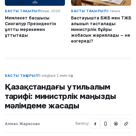
БАСТЫ ТАҚЫРЫП
Кеше, 10:20
БАСТЫ ТАҚЫРЫП
8 тамыз
Мемлекет басшысы
Бастауышта БЖБ мен ТЖБ
Сингапур Президентін
алынып тасталады:
ұлттық мерекемен
министрлік бұйрық
құттықтады
жобасын жариялады — не
өзгереді?
5 наурыз
·
1 мин оқу
БАСТЫ ТАҚЫРЫП
Қазақстандағы утильалым
тарифі: министрлік маңызды
мәлімдеме жасады
Алмас Жарасхан
Бөлісу:
@