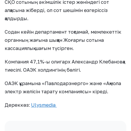
СҚО сотының әкімшілік істер жөніндегі сот
алқасына жіберді, ол сот шешімін өзгеріссіз
қалдырды.
Содан кейін департамент тоқтамай, мемлекеттік
органның жағына шыққан Жоғарғы сотына
кассациялық шағым түсірген.
Компания 47,1%-ы олигарх Александр Клебановқа
тиесілі. ОАЭК холдингінің бөлігі.
ОАЭК құрамына «Павлодарэнерго» және «Ақмола
электр желісін тарату компаниясы» кіреді.
Дереккөз:
Ulysmedia