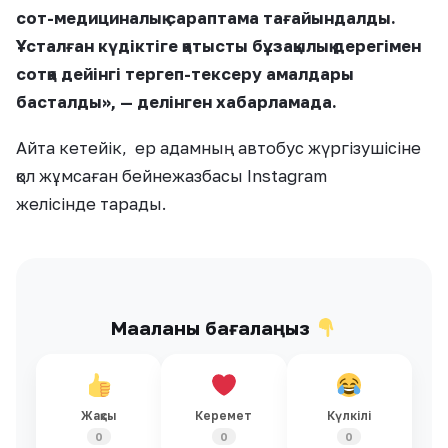
сот-медициналық сараптама тағайындалды.
Ұсталған күдіктіге қатысты бұзақылық дерегімен
сотқа дейінгі тергеп-тексеру амалдары
басталды», — делінген хабарламада.
Айта кетейік, ер адамның автобус жүргізушісіне
қол жұмсаған бейнежазбасы Instagram
желісінде тарады.
Мақаланы бағалаңыз
Жақсы
Керемет
Күлкілі
0
0
0