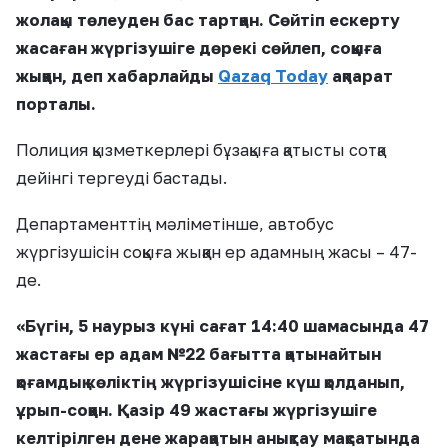
жолақы төлеуден бас тартқан. Сөйтіп ескерту
жасаған жүргізушіге дөрекі сөйлеп, соққыға
жыққан, деп хабарлайды
Qazaq Today
ақпарат
порталы.
Полиция қызметкерлері бұзақыға қатысты сотқа
дейінгі тергеуді бастады.
Департаменттің мәліметінше, автобус
жүргізушісін соққыға жыққан ер адамның жасы – 47-
де.
«Бүгін, 5 наурыз күні сағат 14:40 шамасында 47
жастағы ер адам №22 бағытта қатынайтын
қоғамдық көліктің жүргізушісіне күш қолданып,
ұрып-соққан. Қазір 49 жастағы жүргізушіге
келтірілген дене жарақатын анықтау мақсатында