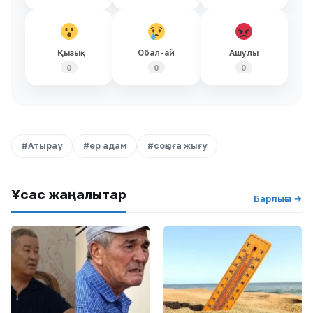
Қызық
Обал-ай
Ашулы
0
0
0
#Атырау
#ер адам
#соққыға жығу
Ұқсас жаңалықтар
Барлығы →