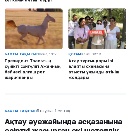
БАСТЫ ТАҚЫРЫП
Кеше, 19:53
ҚОҒАМ
Кеше, 08:18
Президент Тоқаевтың
Ақтау тұрғындары ірі
сүйікті сәйгүлігі Ақжанның
алаяқтық схемасына
бейнесі алғаш рет
қатысты ұжымдық өтініш
жарияланды
жолдады
5 наурыз
·
1 мин оқу
БАСТЫ ТАҚЫРЫП
Ақтау әуежайында асқазанына
есірткі жасырған екі шетелдік