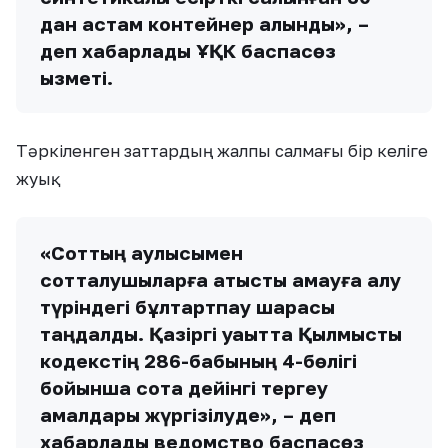
дан астам контейнер алынды», –
деп хабарлады ҰҚК баспасөз
қызметі.
Тәркіленген заттардың жалпы салмағы бір келіге
жуық.
«Соттың қаулысымен
сотталушыларға қатысты қамауға алу
түріндегі бұлтартпау шарасы
таңдалды. Қазіргі уақытта Қылмыстық
кодекстің 286-бабының 4-бөлігі
бойынша сотқа дейінгі тергеу
амалдары жүргізілуде», – деп
хабарлады ведомство баспасөз