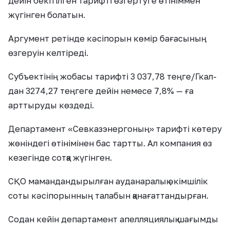
дейін бекітілген тарифті өзгертуге өтініммен
жүгінген болатын.
Аргумент ретінде кәсіпорын көмір бағасының
өзгеруін келтіреді.
Субъектінің жобасы тарифті 3 037,78 теңге/Гкал-
дан 3274,27 теңгеге дейін немесе 7,8% — ға
арттыруды көздеді.
Департамент «Севказэнергоның» тарифті көтеру
жөніндегі өтінімінен бас тартты. Ал компания өз
кезегінде сотқа жүгінген.
СҚО мамандандырылған ауданаралық әкімшілік
соты кәсіпорынның талабын қанағаттандырған.
Содан кейін департамент апелляциялық шағымды