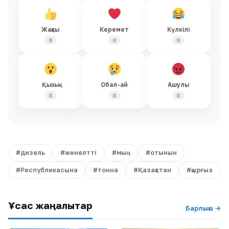
Жақсы
Керемет
Күлкілі
0
0
0
Қызық
Обал-ай
Ашулы
0
0
0
#дизель
#жөнелтті
#мың
#отынын
#Республикасына
#тонна
#Қазақстан
#қырғыз
Ұқсас жаңалықтар
Барлығы →