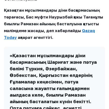
Қазақстан мұсылмандары діни басқармасының
төрағасы, Бас мүфти Наурызбай қажы Тағанұлы
биылғы Рамазан айының басталуына қатысты
мәлімдеме жасады, деп хабарлайды
Qazaq
Today
ақпарат агенттігі.
«Қазақстан мұсылмандары діни
басқармасының Шариғат және пәтуа
бөлімі Түркия, Әзербайжан,
Өзбекстан, Қырғызстан елдерінің
Ғұламалар кеңесімен, пәтуа
саласына жауапты ғалымдармен
ақылдаса келе, биылғы Рамазан
айының басталатын күнін бекітті.
Ортақ пәтуаға сәйкес, қасиетті