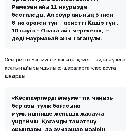
Рамазан айы 11 наурызда
басталады. Ал сәуір айының 5-інен
6-на қараған түн – қасиетті Қадір түні.
10 сәуір – Ораза айт мерекесі», —
деді Наурызбай қажы Тағанұлы.
Осы ретте Бас мүфти халықты қасиетті айда жүзеге
асатын қайырымдылық іс-шараларға үлес қосуға
шақырды.
«Кәсіпкерлерді әлеуметтік маңызы
бар азық-түлік бағасына
мүмкіндігінше жеңілдік жасауға
үндеймін. Қоғамдық тамақтану
орындарында ауызашар мәзірін