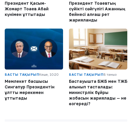
Президент Қасым-
Президент Тоқаевтың
Жомарт Тоқаев Абай
сүйікті сәйгүлігі Ақжанның
күнімен құттықтады
бейнесі алғаш рет
жарияланды
БАСТЫ ТАҚЫРЫП
Кеше, 10:20
БАСТЫ ТАҚЫРЫП
8 тамыз
Мемлекет басшысы
Бастауышта БЖБ мен ТЖБ
Сингапур Президентін
алынып тасталады:
ұлттық мерекемен
министрлік бұйрық
құттықтады
жобасын жариялады — не
өзгереді?