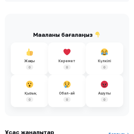
Мақаланы бағалаңыз
Жақсы
Керемет
Күлкілі
0
0
0
Қызық
Обал-ай
Ашулы
0
0
0
Ұқсас жаңалықтар
Барлығы →