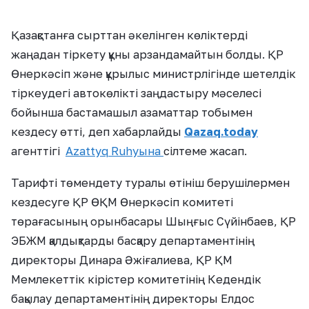
Қазақстанға сырттан әкелінген көліктерді
жаңадан тіркету құны арзандамайтын болды. ҚР
Өнеркәсіп және құрылыс министрлігінде шетелдік
тіркеудегі автокөлікті заңдастыру мәселесі
бойынша бастамашыл азаматтар тобымен
кездесу өтті, деп хабарлайды
Qazaq.today
агенттігі
Azattyq Ruhyына
сілтеме жасап.
Тарифті төмендету туралы өтініш берушілермен
кездесуге ҚР ӨҚМ Өнеркәсіп комитеті
төрағасының орынбасары Шыңғыс Сүйінбаев, ҚР
ЭБЖМ қалдықтарды басқару департаментінің
директоры Динара Әжіғалиева, ҚР ҚМ
Мемлекеттік кірістер комитетінің Кедендік
бақылау департаментінің директоры Елдос