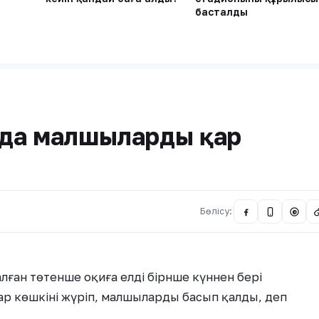
басталды
нда малшыларды қар
Бөлісу:
@
лған төтенше оқиға елді бірнше күннен бері
ар көшкіні жүріп, малшыларды басып қалды, деп