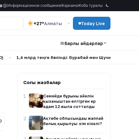
Информационное сообщение
Жарнама
Жоба туралы
a
+27°
Алматы
Today Live
Барлық айдарлар
1,4 млрд теңге бөлінді: Бурабай мен Щучинскіде су жүйелер
Соңғы жазбалар
1
Семейде бұрынғы әйелін
қызғаныштан өлтірген ер
адам 12 жылға сотталды
2
Ақтөбе облысындағы жаппай
балық қырылуы: кім кінәлі?