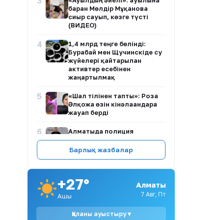
3
«Ауылдың әйелі»: ауылына
барған Мөлдір Мұқанова
сиыр сауып, көзге түсті
(ВИДЕО)
4
1,4 млрд теңге бөлінді:
Бурабай мен Щучинскіде су
жүйелері қайтарылған
активтер есебінен
жаңартылмақ
5
«Шал тілінен тапты»: Роза
Әлқожа өзін кінәлағандарға
жауап берді
6
Алматыда полиция
ардагерінің өлімі: күдіктінің
туыстары алғаш рет сөйледі
Барлық жазбалар
7
АҚШ президенті туғаннан
азаматтық құқығын
+27°
шектеуге бағытталған жаңа
Алматы
жарлықтарға қол қойды
7 Авг, Пт
Ашық
8
Еңбек кодексіндегі
Қаланы ауыстыру ▾
киберқауіпсіздік