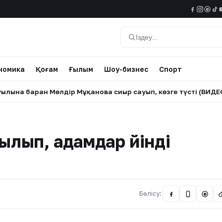
@
Іздеу
номика
Қоғам
Ғылым
Шоу-бизнес
Спорт
барған Мөлдір Мұқанова сиыр сауып, көзге түсті (ВИДЕО)
•
ылып, адамдар үйінді
Бөлісу:
@