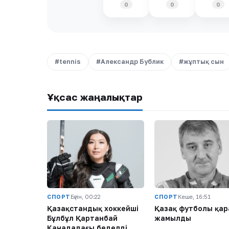
0
0
0
#tennis
#Александр Бублик
#жұптық сын
Ұқсас жаңалықтар
СПОРТ
Бүгін, 00:22
СПОРТ
Кеше, 16:51
Қазақстандық хоккейші
Қазақ футболы қар
Бұлбұл Қартанбай
жамылды
Канададағы беделді