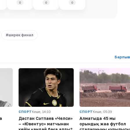
0
0
0
#ширек финал
Барлығ
СПОРТ
Кеше, 14:10
СПОРТ
Кеше, 05:39
а
Дастан Сәтпаев «Челси»
Алматыда 45 мың
– «Ювентус» матчынан
орындық жаңа футбол
кейін қандай баға алды?
стадионының құрылысы