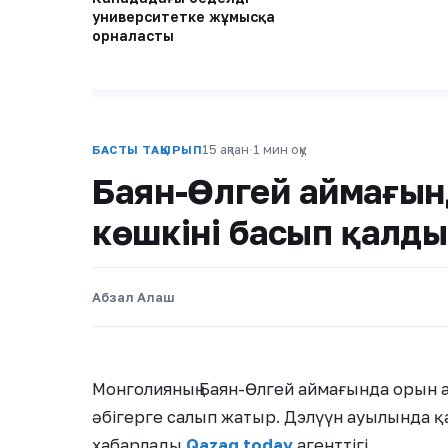
университетке жұмысқа
орналасты
15 ақпан
·
1 мин оқу
БАСТЫ ТАҚЫРЫП
Баян-Өлгей аймағы
көшкіні басып қалды
Абзал Алаш
Монголияның Баян-Өлгей аймағында орын а
әбігерге салып жатыр. Дэлүүн ауылында қ
хабарлады
Qazaq.today
агенттігі.