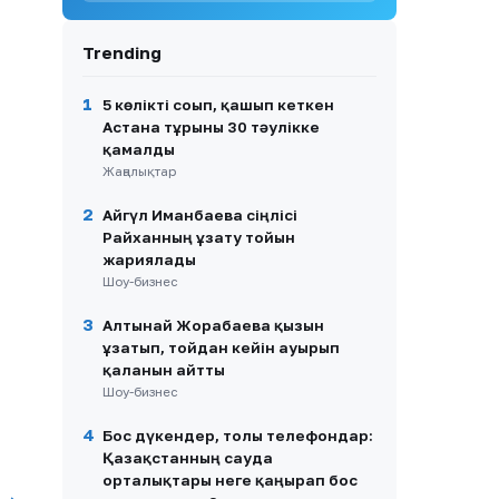
талаптары: жұмыс
берушілер мен
Trending
қызметкерлердің
міндеттері
1
5 көлікті соғып, қашып кеткен
9
Мөлдір Мұқанова туған
Астана тұрғыны 30 тәулікке
ауылында сағынышын басып,
қамалды
балалық шағын еске алды
Жаңалықтар
10
Атырауда белгісіз ер адам
2
12 жасар қызға жыныстық
Айгүл Иманбаева сіңлісі
ниетпен тиіспек болған
Райханның ұзату тойын
жариялады
Шоу-бизнес
3
Алтынай Жорабаева қызын
ұзатып, тойдан кейін ауырып
қалғанын айтты
Шоу-бизнес
4
Бос дүкендер, толы телефондар:
Қазақстанның сауда
орталықтары неге қаңырап бос