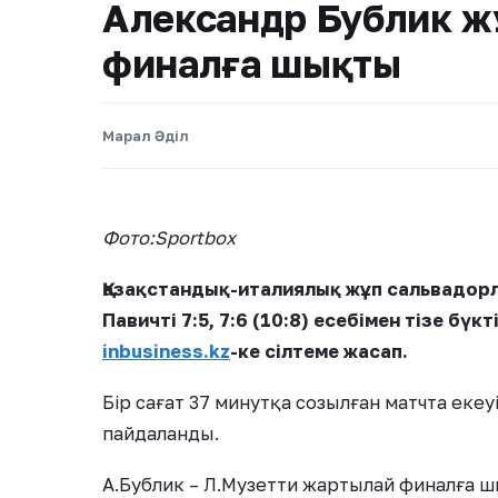
Александр Бублик ж
финалға шықты
Марал Әділ
Фото:Sportbox
Қазақстандық-италиялық жұп сальвадор
Павичті 7:5, 7:6 (10:8) есебімен тізе бү
inbusiness.kz
-ке сілтеме жасап.
Бір сағат 37 минутқа созылған матчта екеуі
пайдаланды.
А.Бублик – Л.Музетти жартылай финалға 