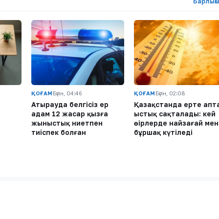
Барлығ
ҚОҒАМ
Бүгін, 04:46
ҚОҒАМ
Бүгін, 02:08
Атырауда белгісіз ер
Қазақстанда ертең апт
адам 12 жасар қызға
ыстық сақталады: кей
жыныстық ниетпен
өңірлерде найзағай мен
тиіспек болған
бұршақ күтіледі