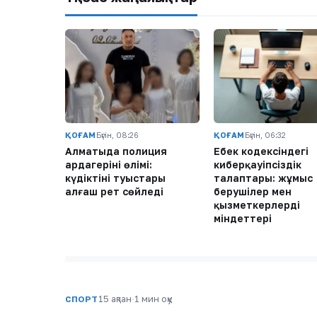
ҚОҒАМ
Бүгін, 08:26
ҚОҒАМ
Бүгін, 06:32
Алматыда полиция
Еңбек кодексіндегі
ардагерінің өлімі:
киберқауіпсіздік
күдіктінің туыстары
талаптары: жұмыс
алғаш рет сөйледі
берушілер мен
қызметкерлердің
міндеттері
15 ақпан
·
1 мин оқу
СПОРТ