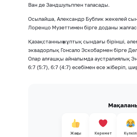
Ван де Зандшульппен таласады.
Осылайша, Александр Бублик жекелей сы
Лоренцо Музеттимен бірге доданы жалға
Қазақстанның жұптық сындағы бірінші, әл
эквадорлық Гонсало Эскобармен бірге Де
Олар алғашқы айналымда аустралиялық Э
6:7 (5:7), 6:7 (4:7) есебімен есе жіберіп,
Мақалан
Жақсы
Керемет
Күлкіл