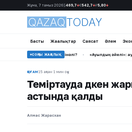
Жұма, 7 тамыз 2026
$
469,7
↓
€
542,7
↓
₽
5,80
↓
Басты
Жаңалықтар
Саясат
Әлем
Эко
й балық қырылуы: кім кінәлі?
•
«Ауылдың әйелі»: ауылына 
СОҢҒЫ ЖАҢАЛЫҚ
15 ақпан
·
1 мин оқу
ҚОҒАМ
Теміртауда дүкен жар
астында қалды
Алмас Жарасхан