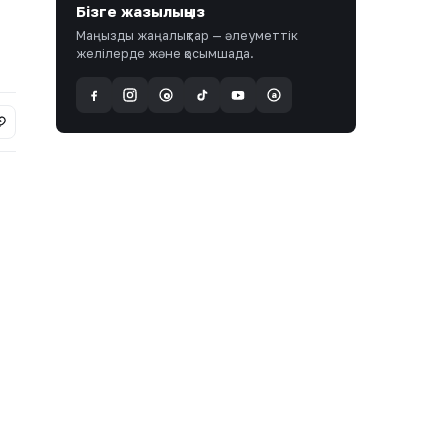
Бізге жазылыңыз
Маңызды жаңалықтар — әлеуметтік
желілерде және қосымшада.
a
@