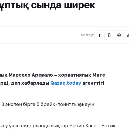
ұптық сында ширек
Бөлісу:
@
лық Марсело Аревало – хорватиялық Мате
ктірді, деп хабарлады
Qazaq.today
агенттігі
 3 эйспен бірге 5 брейк-пойнттың екеуін
шығу үшін нидерландылықтар Робин Хасе – Ботик