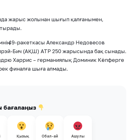
нда жарыс жолынан шығып қалғанымен,
стырады.
емнің 49-ракеткасы Александр Недовесов
лрэй-Бич (АҚШ) ATP 250 жарысында бақ сынады.
ндрю Харрис – германиялық Доминик Кёпферге
 ширек финалға шыға алмады.
ы бағалаңыз
і
Қызық
Обал-ай
Ашулы