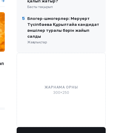
ы →
қалып жатыр?
Басты тақырып
5
Блогер-шмогерлер: Меруерт
Түсіпбаева Құрылтайға кандидат
әншілер туралы бәрін жайып
салды
Жаңалықтар
ап
ЖАРНАМА ОРНЫ
300×250