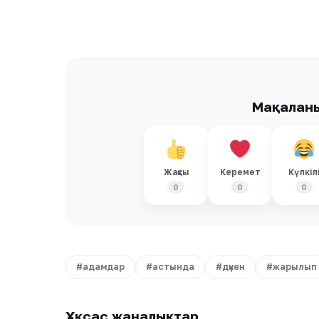
Мақалан
Жақсы
Керемет
Күлкіл
0
0
0
#адамдар
#астында
#дүкен
#жарылып
Ұқсас жаңалықтар