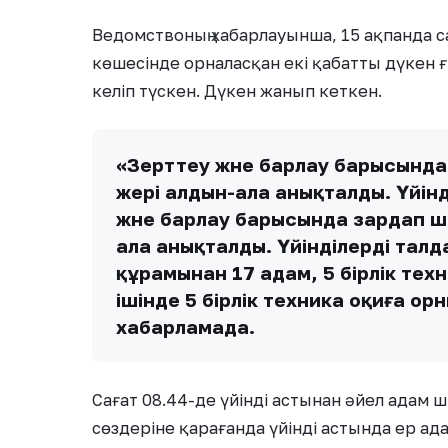
Ведомствоның хабарлауынша, 15 ақпанда с
көшесінде орналасқан екі қабатты дүкен
келіп түскен. Дүкен жанып кеткен.
«Зерттеу және барлау барысынд
жері алдын-ала анықталды. Үйінд
және барлау барысында зардап ш
ала анықталды. Үйінділерді талд
құрамынан 17 адам, 5 бірлік те
ішінде 5 бірлік техника оқиға ор
хабарламада.
Сағат 08.44-де үйінді астынан әйел адам 
сөздеріне қарағанда үйінді астында ер ад