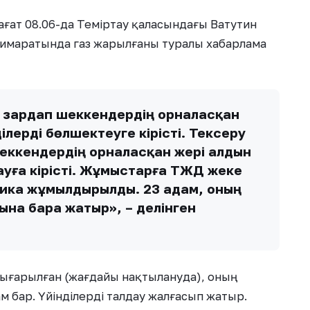
ағат 08.06-да Теміртау қаласындағы Ватутин
 ғимаратында газ жарылғаны туралы хабарлама
а зардап шеккендердің орналасқан
ілерді бөлшектеуге кірісті. Тексеру
еккендердің орналасқан жері алдын
ауға кірісті. Жұмыстарға ТЖД жеке
хника жұмылдырылды. 23 адам, оның
нына бара жатыр», – делінген
шығарылған (жағдайы нақтылануда), оның
ам бар. Үйінділерді талдау жалғасып жатыр.