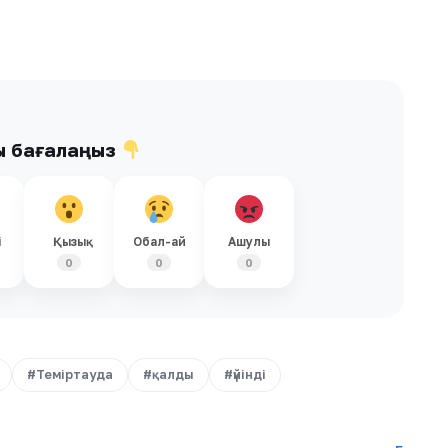
ы бағалаңыз
і
Қызық
Обал-ай
Ашулы
0
0
0
#Теміртауда
#қалды
#үйінді