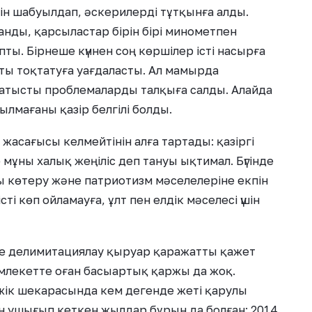
рін шабуылдап, әскерилерді тұтқынға алды.
анды, қарсыластар бірін бірі минометпен
ты. Бірнеше күннен соң көршілер істі насырға
сты тоқтатуға уағдаласты. Ал мамырда
қатысты проблемаларды талқыға салды. Алайда
лмағаны қазір белгілі болды.
 жасағысы келмейтінін алға тартады: қазіргі
мұны халық жеңіліс деп тануы ықтимал. Бүгінде
ы көтеру және патриотизм мәселелеріне екпін
сті көп ойламауға, ұлт пен елдік мәселесі үшін
не делимитациялау қыруар қаражатты қажет
млекетте оған басыартық қаржы да жоқ.
жік шекарасында кем дегенде жеті қарулы
ен ушығып кеткен жылдар бұрын да болған: 2014