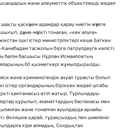
нысандарын және әлеуметтік объектілерді жедел
шақты қаскүнем адамдар қарау ниетін жүзеге
ығып, дүние-мүлікті тонаған, «кек алуға»
кстан ішкі істер министрліктері кеше Баткен
анибадам тасжолын бірге патрулдеуге келісті.
нің бөлім басшысы Нұрлан Исмаиловтың
ицияларының 60 қызметкері жұмылдырылды.
аяси және криминогендік ахуал тұрақты болып
шкі істер органдарының біріккен жедел штабы
здікті қамтамасыз етіп жатыр. Тұрғындары
рядтар құрылып, азаматтардың баспанасы мен
тқыланған және тоналған ауылдарда арнайы
і. Өкінішке қарай, тұрақсыздық пен шиеленіс
 ауылдарға кіре алмадық. Сондықтан