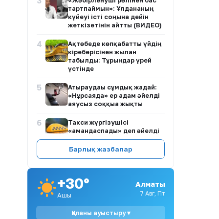
3
«Жәбірленуші рөлінен бас
тартпаймын»: Ұлдананың
күйеуі істі соңына дейін
жеткізетінін айтты (ВИДЕО)
4
Ақтөбеде көпқабатты үйдің
кіреберісінен жылан
табылды: Тұрғындар үрей
үстінде
5
Атыраудағы сұмдық жағдай:
«Нұрсаяда» ер адам әйелді
аяусыз соққыға жықты
6
Такси жүргізушісі
«амандаспады» деп әйелді
көліктен қуған
Барлық жазбалар
7
Семейде бұрынғы әйелін
қызғаныштан өлтірген ер
адам 12 жылға сотталды
+30°
Алматы
8
Ақтөбе облысындағы жаппай
7 Авг, Пт
Ашық
балық қырылуы: кім кінәлі?
Қаланы ауыстыру ▾