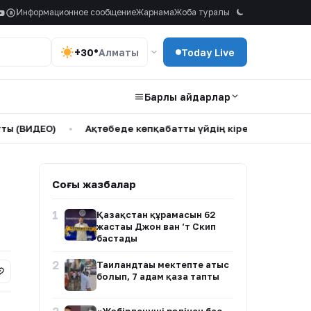
Информационное сообщение
Жарнама
Жоба туралы
a
+30°
Алматы
Today Live
Барлық айдарлар
ДЕО)
•
Ақтөбеде көпқабатты үйдің кіреберісінен жылан та
Соңғы жазбалар
1
Қазақстан құрамасын 62
жастағы Джон ван ‘т Скип
бастады
2
Таиландтағы мектепте атыс
болып, 7 адам қаза тапты