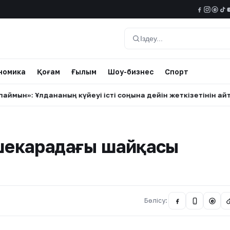
@
Іздеу
номика
Қоғам
Ғылым
Шоу-бизнес
Спорт
 Ұлдананың күйеуі істі соңына дейін жеткізетінін айтты (ВИ
 шекарадағы шайқасы
Бөлісу:
@