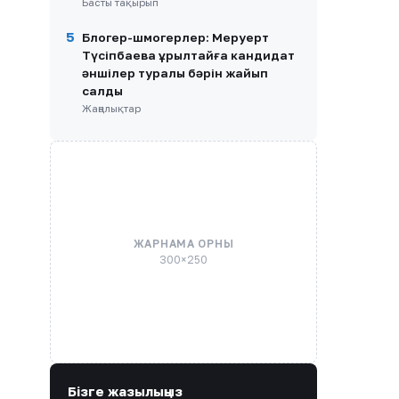
Басты тақырып
5
Блогер-шмогерлер: Меруерт
Түсіпбаева Құрылтайға кандидат
әншілер туралы бәрін жайып
салды
Жаңалықтар
ЖАРНАМА ОРНЫ
300×250
Бізге жазылыңыз