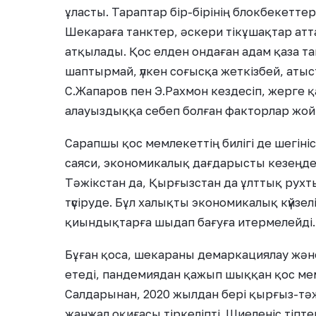
ұласты. Тараптар бір-бірінің блокбекетте
Шекараға танктер, әскери тікұшақтар атт
атқылады. Қос елден ондаған адам қаза тап
шаптырмай, үлкен соғысқа жеткізбей, аты
С.Жапаров пен Э.Рахмон кездесіп, жерге 
алауыздыққа себеп болған факторлар жойы
Сарапшы қос мемлекеттің билігі де шегініс
саяси, экономикалық дағдарысты кезеңде 
Тәжікстан да, Қырғызстан да ұлттық рухт
түсіруде. Бұл халықты экономикалық күйзелі
қиындықтарға шыдап бағуға итермелейді.
Бұған қоса, шекараны демаркациялау жә
етеді, пандемиядан қажып шыққан қос ме
Салдарынан, 2020 жылдан бері қырғыз-тә
жанжал оқиғасы тіркеліпті. Шиеленіс тіпт