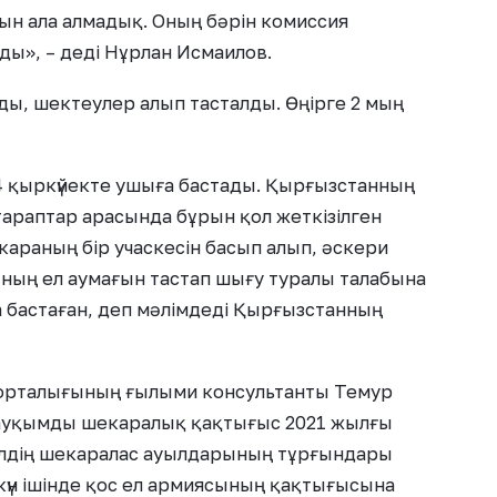
ын ала алмадық. Оның бәрін комиссия
ды», – деді Нұрлан Исмаилов.
ды, шектеулер алып тасталды. Өңірге 2 мың
 қыркүйекте ушыға бастады. Қырғызстанның
раптар арасында бұрын қол жеткізілген
араның бір учаскесін басып алып, әскери
ның ел аумағын тастап шығу туралы талабына
 бастаған, деп мәлімдеді Қырғызстанның
 орталығының ғылыми консультанты Темур
ауқымды шекаралық қақтығыс 2021 жылғы
 елдің шекаралас ауылдарының тұрғындары
үн ішінде қос ел армиясының қақтығысына