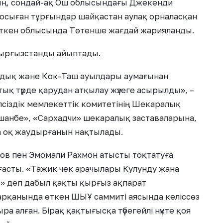
ың, сондай-ақ Ош облысындағы Джекенди
осыған тұрғындар шайқастан аулақ орналасқан
ткен облысында Төтенше жағдай жарияланды.
Қырғызстанды айыптады.
дық және Кок-Таш ауылдары аумағынан
қ түрде қарудан атқылау жүзеге асырылды», –
псіздік мемлекеттік комитетінің Шекаралық
шанбе», «Сархадчи» шекаралық заставаларына,
 оқ жаудырғанын нақтылады.
ов пен Эмомали Рахмон атысты тоқтатуға
ғасты. «Тажик чек арачылары Кулунду жана
 деп дабыл қақты қырғыз ақпарат
арқанында өткен ШЫҰ саммиті аясында келіссөз
а алған. Бірақ қақтығысқа түбегейлі нүкте қоя