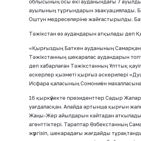
облысының осы екі ауданындағы 7 ауылд
ауылының тұрғындарын эвакуациялады. Б
Оштун медреселеріне жайғастырылды. Ба
Тәжікстан өз аудандарын атқылады деп 
«Қырғыздың Баткен ауданының Самарқан
Тәжікстанның шекаралас аудандарын топты
деп хабарлаған Тәжікстанның Ұлттық қауі
әскерлер қызметі қырғыз әскерилері «Ду
Исфара қаласының Сомониён махалласына
16 қыркүйекте президенттер Садыр Жапар
уағдаласқан. Алайда артынша қырғын жал
Жаңы-Жер айылдарын кайтадан аткылады»
агенттіктері. Тараптар Өзбекстанның Сам
жүргізіп, шекарадағы жағдайды тұрақтандыр