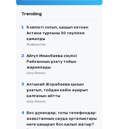
9
«Ауылдың әйелі»: ауылына
барған Мөлдір Мұқанова
Trending
сиыр сауып, көзге түсті
(ВИДЕО)
1
5 көлікті соғып, қашып кеткен
10
1,4 млрд теңге бөлінді:
Астана тұрғыны 30 тәулікке
Бурабай мен Щучинскіде су
қамалды
жүйелері қайтарылған
активтер есебінен
Жаңалықтар
жаңартылмақ
2
Айгүл Иманбаева сіңлісі
Райханның ұзату тойын
жариялады
Шоу-бизнес
3
Алтынай Жорабаева қызын
ұзатып, тойдан кейін ауырып
қалғанын айтты
Шоу-бизнес
4
Бос дүкендер, толы телефондар:
Қазақстанның сауда орталықтары
неге қаңырап бос қалып жатыр?