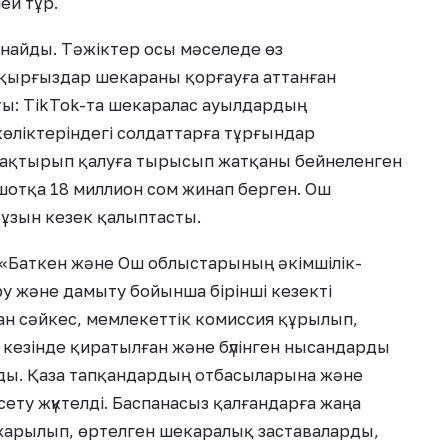
ей тұр.
санайды. Тәжіктер осы мәселеде өз
 қырғыздар шекараны қорғауға аттанған
ты: TikTok-та шекаралас ауылдардың
көліктеріндегі солдаттарға тұрғындар
лақтырып қалуға тырысып жатқаны бейнеленген
шотқа 18 миллион сом жинап берген. Ош
ұзын кезек қалыптасты.
«Баткен және Ош облыстарының әкімшілік-
ру және дамыту бойынша бірінші кезекті
ан сәйкес, мемлекеттік комиссия құрылып,
 кезінде қиратылған және бүлінген нысандарды
ды. Қаза тапқандардың отбасыларына және
ету жүктелді. Баспанасыз қалғандарға жаңа
 жарылып, өртелген шекаралық заставаларды,