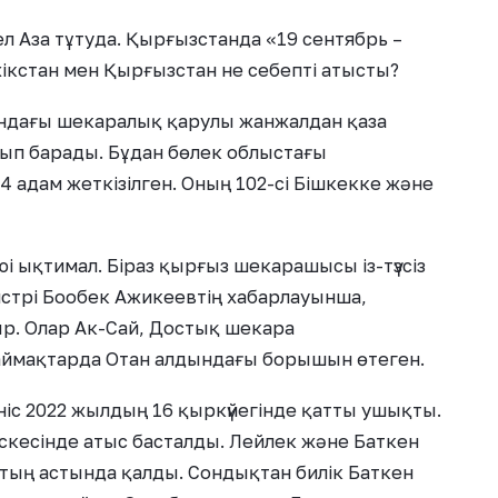
ел Аза тұтуда. Қырғызстанда «19 сентябрь –
Тәжікстан мен Қырғызстан не себепті атысты?
ндағы шекаралық қарулы жанжалдан қаза
тып барады. Бұдан бөлек облыстағы
адам жеткізілген. Оның 102-сі Бішкекке және
ықтимал. Біраз қырғыз шекарашысы із-түзсіз
стрі Бообек Ажикеевтің хабарлауынша,
ыр. Олар Ак-Сай, Достық шекара
аймақтарда Отан алдындағы борышын өтеген.
іс 2022 жылдың 16 қыркүйегінде қатты ушықты.
скесінде атыс басталды. Лейлек және Баткен
тың астында қалды. Сондықтан билік Баткен