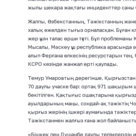
жылы шекара жақтағы инциденттер саны бі
Жалпы, Өзбекстанның, Тәжікстанның жән
халық ежелден тығыз орналасқан. Бұған
жер үшін талас өрши түсті. Бұл проблеманы 
Мысалы, Мәскеу үш республика арасында 
алып Ферғана өлкесінің ресурстарын тең, б
КСРО кезінде жанжал өрті қаулады.
Темур Умаровтың дерегінше, Қырғызстан
70 даулы учаске бар: ортақ 971 шақырым
бекітілген. Қақтығыс ошақтарына қырғыз
ауылдарының маңы, сондай-ақ тәжіктің Чо
қырғыз жерінің ішкері аумағында тәжікте
Тәжікстанмен жалғыз ғана жол байланыст
«Бішкек пен Душанбе даулы телімдердің ие