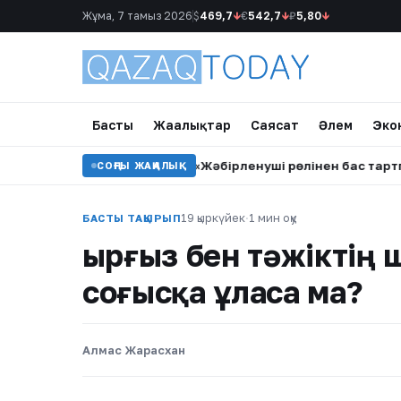
Жұма, 7 тамыз 2026
$
469,7
↓
€
542,7
↓
₽
5,80
↓
Басты
Жаңалықтар
Саясат
Әлем
Эко
адам қаза тапты
•
«Жәбірленуші рөлінен бас тартпаймын»:
СОҢҒЫ ЖАҢАЛЫҚ
19 қыркүйек
·
1 мин оқу
БАСТЫ ТАҚЫРЫП
Қырғыз бен тәжіктің
соғысқа ұласа ма?
Алмас Жарасхан