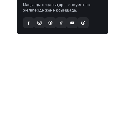
Маңызды жаңалықтар — әлеуметтік
желілерде және қосымшада.
a
@