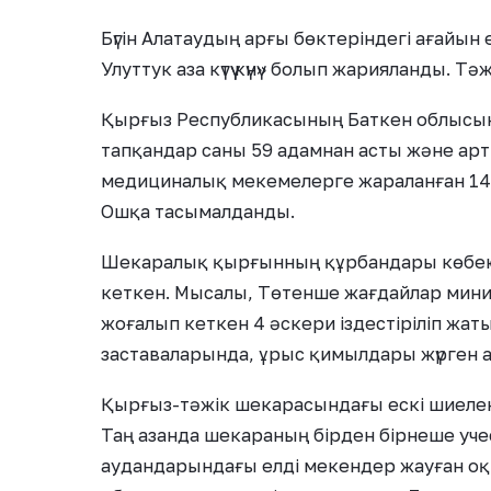
Бүгін Алатаудың арғы бөктеріндегі ағайын 
Улуттук аза күтүү күнү» болып жарияланды. 
Қырғыз Республикасының Баткен облысы
тапқандар саны 59 адамнан асты және ар
медициналық мекемелерге жараланған 144 
Ошқа тасымалданды.
Шекаралық қырғынның құрбандары көбеюі 
кеткен. Мысалы, Төтенше жағдайлар мини
жоғалып кеткен 4 әскери іздестіріліп жат
заставаларында, ұрыс қимылдары жүрген 
Қырғыз-тәжік шекарасындағы ескі шиелен
Таң азанда шекараның бірден бірнеше уче
аудандарындағы елді мекендер жауған оқ