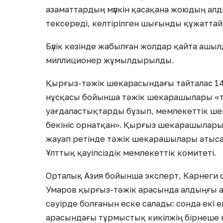
азаматтардың мүлкін қасақана жоюдың алд
тексереді, келтірілген шығынды құжаттай
Бүлік кезінде жабылған жолдар қайта ашыл
миллиционер жұмылдырылды.
Қырғыз-тәжік шекарасындағы тайталас 14
нұсқасы бойынша тәжік шекарашылары «та
уағдаластықтарды бұзып, мемлекеттік шек
бекініс орнатқан». Қырғыз шекарашылары
жауап ретінде тәжік шекарашылары атыса
Ұлттық қауіпсіздік мемлекеттік комитеті.
Орталық Азия бойынша эксперт, Карнеги
Умаров қырғыз-тәжік арасында алдыңғы 
сәуірде болғанын еске салады: сонда екі
арасындағы тұрмыстық кикілжің бірнеше к