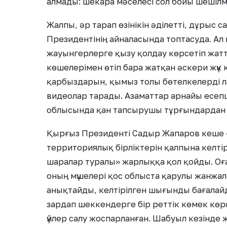
алмады: шекара мәселесі сол бойы шешілм
Жалпы, әр тарап өзінікін әділетті, дұрыс 
Президентінің айналасында топтасуда. Ал
жауынгерлерге қызу қолдау көрсетіп жат
көшелерімен өтіп бара жатқан әскери жүк 
қарбыздарын, қымыз толы бөтелкелерді 
видеолар тарады. Азаматтар арнайы есеп
облысында қан тапсырушы тұрғындардан 
Қырғыз Президенті Садыр Жапаров кеше 
территориялық бірліктерін қалпына келті
шаралар туралы» жарлыққа қол қойды. Оғ
оның мүшелері қос облыста қарулы жанжал
анықтайды, келтірілген шығынды бағалай
зардап шеккендерге бір реттік көмек көрс
үйлер салу жоспарланған. Шабуыл кезінде