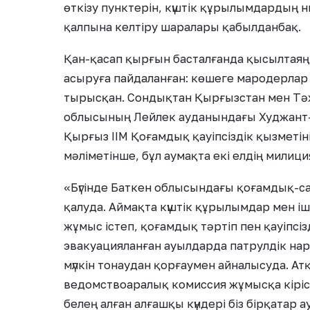
өткізу пунктерін, күштік құрылымдардың 
қалпына келтіру шаралары қабылданбақ.
Қан-қасап қырғын басталғанда қысылтаяң 
асыруға пайдаланған: көшеге мародерлар ш
тырысқан. Сондықтан Қырғызстан мен Тәжі
облысының Лейлек ауданындағы Худжант–К
Қырғыз ІІМ Қоғамдық қауіпсіздік қызметі
мәліметінше, бұл аумақта екі елдің мил
«Бүгінде Баткен облысындағы қоғамдық-с
қалуда. Аймақта күштік құрылымдар мен і
жұмыс істеп, қоғамдық тәртіп пен қауіпсі
эвакуацияланған ауылдарда патрулдік на
мүлкін тонаудан қорғаумен айналысуда. А
ведомствоаралық комиссия жұмысқа кіріст
белең алған алғашқы күндері біз бірқатар