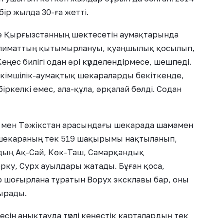
р жылда 30-ға жетті.
е Қырғызстанның шектесетін аумақтарында
 климаттың қытымырлануы, қуаңшылық қосылып,
Кеңес билігі одан әрі күрделендірмесе, шешпеді.
әкімшілік-аумақтық шекараларды бекіткенде,
іркелкі емес, ала-құла, әрқалай бөлді. Содан
 мен Тәжікстан арасындағы шекарада шамамен
 шекараның тек 519 шақырымы нақтыланып,
дың Ақ-Сай, Көк-Таш, Самарқандық
рку, Сурх ауылдары жатады. Бұған қоса,
р шоғырлана тұратын Ворух эксклавы бар, оны
ырады.
сін анықтауда түрлі кеңестік карталардың тек