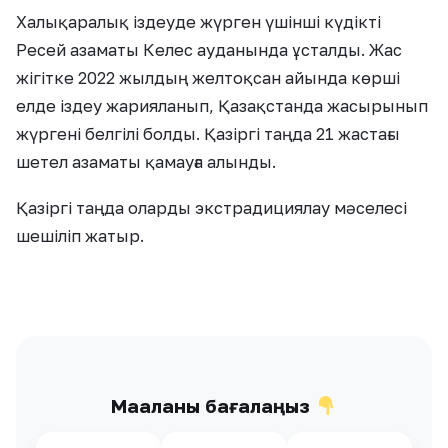
Халықаралық іздеуде жүрген үшінші күдікті
Ресей азаматы Келес ауданында ұсталды. Жас
жігітке 2022 жылдың желтоқсан айында көрші
елде іздеу жарияланып, Қазақстанда жасырынып
жүргені белгілі болды. Қазіргі таңда 21 жастағы
шетел азаматы қамауға алынды.
Қазіргі таңда оларды экстрадициялау мәселесі
шешіліп жатыр.
Мақаланы бағалаңыз