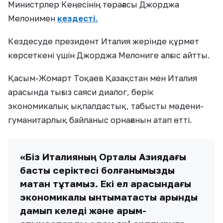
Министрлер Кеңесінің төрағасы Джорджа
Мелонимен
кездесті.
Кездесуде президент Италия жерінде құрмет
көрсеткені үшін Джорджа Мелониге алғыс айтты.
Қасым-Жомарт Тоқаев Қазақстан мен Италия
арасында тығыз саяси диалог, берік
экономикалық ықпалдастық, табысты мәдени-
гуманитарлық байланыс орнағанын атап өтті.
«Біз Италияның Орталық Азиядағы
басты серіктесі болғанымызды
мақтан тұтамыз. Екі ел арасындағы
экономикалық ынтымақтастық қарқынды
дамып келеді және қарым-