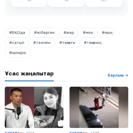
#БҚОда
#жіберген
#жер
#млн
#мың
#сатып
#телімін
#теңгеге
#теңгенің
#әкімдік
Ұқсас жаңалықтар
Барлығы →
ҚОҒАМ
Бүгін, 12:24
ҚОҒАМ
Бүгін, 11:28