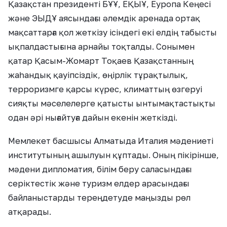
Қазақстан президенті БҰҰ, ЕҚЫҰ, Еуропа Кеңесі
және ЭЫДҰ аясындағы әлемдік аренада ортақ
мақсаттарға қол жеткізу ісіндегі екі елдің табысты
ықпалдастығына арнайы тоқталды. Сонымен
қатар Қасым-Жомарт Тоқаев Қазақстанның
жаһандық қауіпсіздік, өңірлік тұрақтылық,
терроризмге қарсы күрес, климаттың өзгеруі
сияқты мәселелерге қатысты ынтымақтастықты
одан әрі нығайтуға дайын екенін жеткізді.
Мемлекет басшысы Алматыда Италия мәдениеті
институтының ашылуын құптады. Оның пікірінше,
мәдени дипломатия, білім беру саласындағы
серіктестік және туризм елдер арасындағы
байланыстарды тереңдетуде маңызды рөл
атқарады.