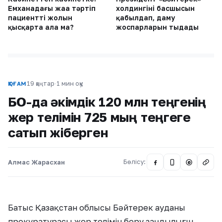
Емханадағы жаңа тәртіп
холдингінің басшысын
пациенттің жолын
қабылдап, даму
қысқарта ала ма?
жоспарларын тыңдады
19 қаңтар
·
1 мин оқу
ҚОҒАМ
БҚО-да әкімдік 120 млн теңгенің
жер телімін 725 мың теңгеге
сатып жіберген
Алмас Жарасхан
Бөлісу:
@
Батыс Қазақстан облысы Бәйтерек ауданы
прокуратурасы жер телімін беру заңдылығын