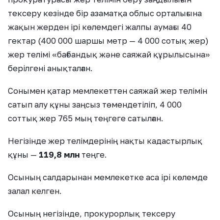
тексеру кезінде бір азаматқа облыс орталығына
жақын жерден ірі көлемдегі жалпы аумағы 40
гектар (400 000 шаршы метр — 4 000 сотық жер)
жер телімі «бағбандық және саяжай құрылысына»
берілгені анықталған.
Сонымен қатар мемлекеттен саяжай жер телімін
сатып алу құны заңсыз төмендетіліп, 4 000
соттық жер 765 мың теңгеге сатылған.
Негізінде жер телімдерінің нақты кадастырлық
құны —
119,8 млн
теңге.
Осының салдарынан мемлекетке аса ірі көлемде
залал келген.
Осының негізінде, прокурорлық тексеру