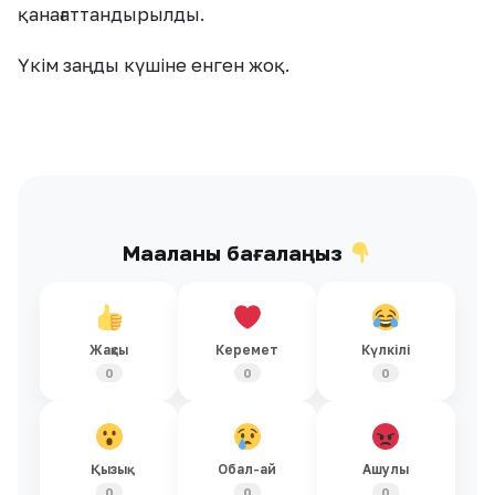
қанағаттандырылды.
Үкім заңды күшіне енген жоқ.
Мақаланы бағалаңыз
Жақсы
Керемет
Күлкілі
0
0
0
Қызық
Обал-ай
Ашулы
0
0
0