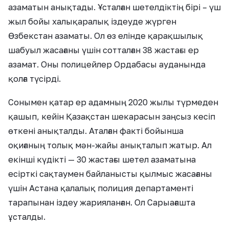
азаматын анықтады. Ұсталған шетелдіктің бірі – үш
жыл бойы халықаралық іздеуде жүрген
Өзбекстан азаматы. Ол өз елінде қарақшылық
шабуыл жасағаны үшін сотталған 38 жастағы ер
азамат. Оны полицейлер Ордабасы ауданында
қолға түсірді.
Сонымен қатар ер адамның 2020 жылы түрмеден
қашып, кейін Қазақстан шекарасын заңсыз кесіп
өткені анықталды. Аталған факті бойынша
оқиғаның толық мән-жайы анықталып жатыр. Ал
екінші күдікті — 30 жастағы шетел азаматына
есірткі сақтаумен байланысты қылмыс жасағаны
үшін Астана қалалық полиция департаменті
тарапынан іздеу жарияланған. Ол Сарыағашта
ұсталды.