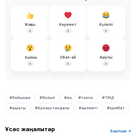
Жақсы
Керемет
Күлкілі
0
0
0
Қызық
Обал-ай
Ашулы
0
0
0
#бойынша
#болып
#ең
#такси
#ТМД
#шықты
#Қазақстандағы
#қызметі
#қымбат
Ұқсас жаңалықтар
Барлығы →