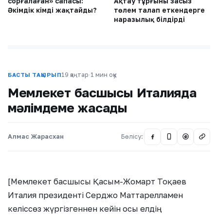
сорғалаған» сапасы:
Ақтау тұрғыны заңсыз
Әкімдік кімді жақтайды?
төлем талап еткендерге
наразылық білдірді
19 қаңтар
·
1 мин оқу
БАСТЫ ТАҚЫРЫП
Мемлекет басшысы Италияда
мәлімдеме жасады
Алмас Жарасхан
Бөлісу:
@
[Мемлекет басшысы Қасым-Жомарт Тоқаев
Италия президенті Серджо Маттарелламен
келіссөз жүргізгеннен кейін осы елдің