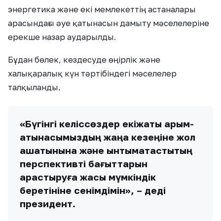
энергетика және екі мемлекеттің астаналары
арасындағы әуе қатынасын дамыту мәселелеріне
ерекше назар аударылды.
Бұдан бөлек, кездесуде өңірлік және
халықаралық күн тәртібіндегі мәселелер
талқыланды.
«Бүгінгі келіссөздер екіжақты қарым-
қатынасымыздың жаңа кезеңіне жол
ашатынына және ынтымақтастықтың
перспективті бағыттарын
қарастыруға жақсы мүмкіндік
беретініне сенімдімін», – деді
президент.