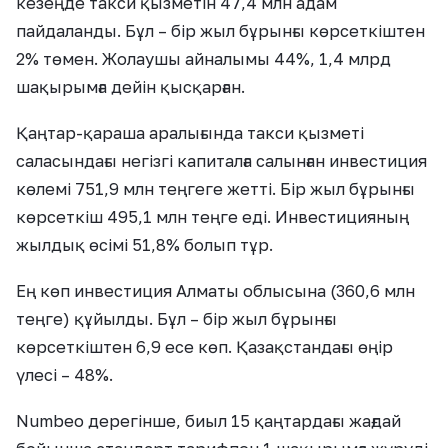
кезеңде такси қызметін 47,4 млн адам
пайдаланды. Бұл – бір жыл бұрынғы көрсеткіштен
2% төмен. Жолаушы айналымы 44%, 1,4 млрд
шақырымға дейін қысқарған.
Қаңтар-қараша аралығында такси қызметі
саласындағы негізгі капиталға салынған инвестиция
көлемі 751,9 млн теңгеге жетті. Бір жыл бұрынғы
көрсеткіш 495,1 млн теңге еді. Инвестицияның
жылдық өсімі 51,8% болып тұр.
Ең көп инвестиция Алматы облысына (360,6 млн
теңге) құйылды. Бұл – бір жыл бұрынғы
көрсеткіштен 6,9 есе көп. Қазақстандағы өңір
үлесі – 48%.
Numbeo дерегінше, биыл 15 қаңтардағы жағдай