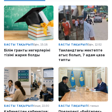
БАСТЫ ТАҚЫРЫП
Бүгін, 15:18
БАСТЫ ТАҚЫРЫП
Бүгін, 12:52
Білім гранты иегерлерінің
Таиландтағы мектепте
тізімі жария болды
атыс болып, 7 адам қаза
тапты
БАСТЫ ТАҚЫРЫП
Кеше, 22:30
БАСТЫ ТАҚЫРЫП
5 тамыз
Кабинеттен кабинетке:
Президент «Бәйтерек»