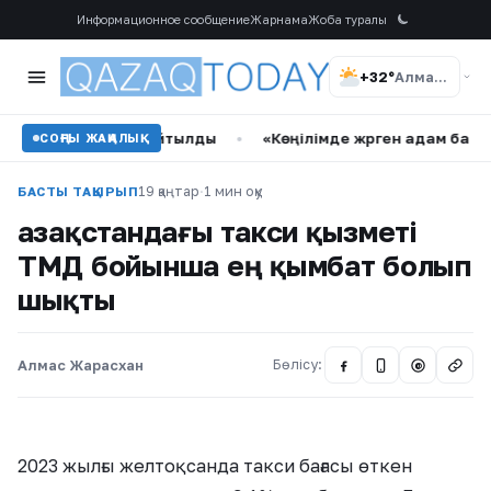
Информационное сообщение
Жарнама
Жоба туралы
+32°
Алматы
жаңа дерек айтылды
•
«Көңілімде жүрген адам бар»: Таныма
СОҢҒЫ ЖАҢАЛЫҚ
19 қаңтар
·
1 мин оқу
БАСТЫ ТАҚЫРЫП
Қазақстандағы такси қызметі
ТМД бойынша ең қымбат болып
шықты
Алмас Жарасхан
Бөлісу:
@
2023 жылғы желтоқсанда такси бағасы өткен