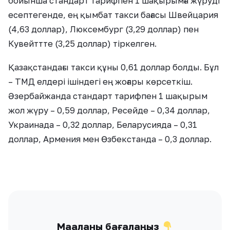
бойынша стандарт тарифпен 1 шақырымға жүруді
есептегенде, ең қымбат такси бағасы Швейцария
(4,63 доллар), Люксембург (3,29 доллар) пен
Кувейттте (3,25 доллар) тіркелген.
Қазақстандағы такси құны 0,61 доллар болды. Бұл
– ТМД елдері ішіндегі ең жоғары көрсеткіш.
Әзербайжанда стандарт тарифпен 1 шақырым
жол жүру – 0,59 доллар, Ресейде – 0,34 доллар,
Украинада – 0,32 доллар, Беларусияда – 0,31
доллар, Армения мен Өзбекстанда – 0,3 доллар.
Мақаланы бағалаңыз