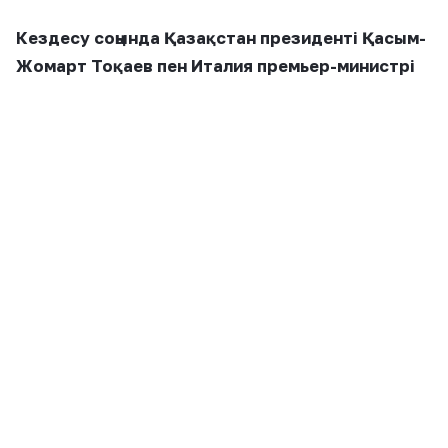
Кездесу соңында Қазақстан президенті Қасым-
Жомарт Тоқаев пен Италия премьер-министрі
мынадай құжаттарға қол қойды:
1. Қазақстан Республикасының Үкіметі мен
Италия Республикасының Үкіметі арасындағы
Екінші дүниежүзілік соғыс кезінде қаза тапқан
әскери қызметшілер жерленген орындардың
мәртебесіне қатысты келісім;
2. Қазақстан Республикасының Әділет
министрлігі мен Италия Республикасының Әділет
министрлігі арасындағы өзара түсіністік және
ынтымақтастық туралы меморандум;
3. Қазақстан Республикасының Мәдениет және