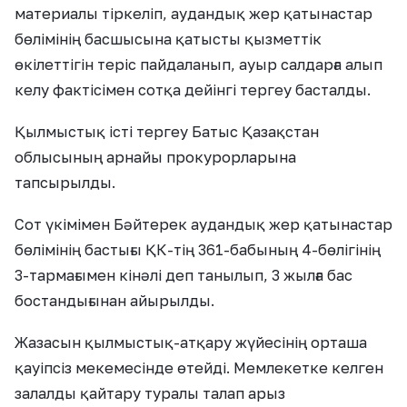
материалы тіркеліп, аудандық жер қатынастар
бөлімінің басшысына қатысты қызметтік
өкілеттігін теріс пайдаланып, ауыр салдарға алып
келу фактісімен сотқа дейінгі тергеу басталды.
Қылмыстық істі тергеу Батыс Қазақстан
облысының арнайы прокурорларына
тапсырылды.
Сот үкімімен Бәйтерек аудандық жер қатынастар
бөлімінің бастығы ҚК-тің 361-бабының 4-бөлігінің
3-тармағымен кінәлі деп танылып, 3 жылға бас
бостандығынан айырылды.
Жазасын қылмыстық-атқару жүйесінің орташа
қауіпсіз мекемесінде өтейді. Мемлекетке келген
залалды қайтару туралы талап арыз