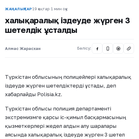
19 қаңтар
·
1 мин оқу
ЖАҢАЛЫҚТАР
халықаралық іздеуде жүрген 3
шетелдік ұсталды
Алмас Жарасхан
Бөлісу:
@
Түркістан облысының полицейлері халықаралық
іздеуде жүрген шетелдіктерді ұстады, деп
хабарлайды Polisia.kz.
Түркістан облысы полиция департаменті
экстремизмге қарсы іс-қимыл басқармасының
қызметкерлері жедел алдын алу шаралары
аясында халықаралық іздеуде жүрген 3 шетел