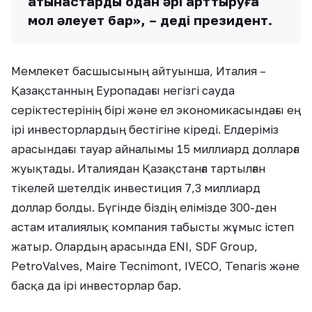
қатынастарды одан әрі арттыруға
мол әлеует бар», – деді президент.
Мемлекет басшысының айтуынша, Италия –
Қазақстанның Еуропадағы негізгі сауда
серіктестерінің бірі және ел экономикасындағы ең
ірі инвесторлардың бестігіне кіреді. Елдеріміз
арасындағы тауар айналымы 15 миллиард долларға
жуықтады. Италиядан Қазақстанға тартылған
тікелей шетелдік инвестиция 7,3 миллиард
доллар болды. Бүгінде біздің елімізде 300-ден
астам италиялық компания табысты жұмыс істеп
жатыр. Олардың арасында ENI, SDF Group,
PetroValves, Maire Tecnimont, IVECO, Tenaris және
басқа да ірі инвесторлар бар.