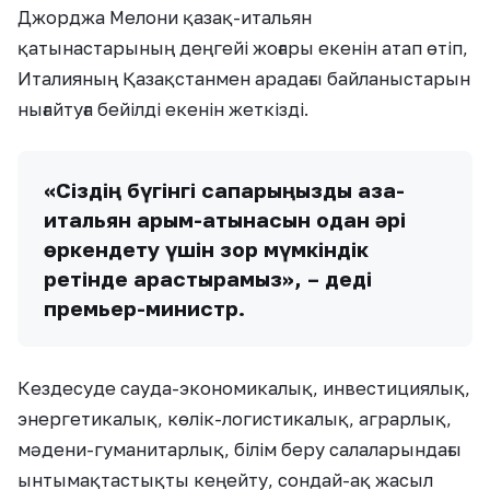
Джорджа Мелони қазақ-итальян
қатынастарының деңгейі жоғары екенін атап өтіп,
Италияның Қазақстанмен арадағы байланыстарын
нығайтуға бейілді екенін жеткізді.
«Сіздің бүгінгі сапарыңызды қазақ-
итальян қарым-қатынасын одан әрі
өркендету үшін зор мүмкіндік
ретінде қарастырамыз», – деді
премьер-министр.
Кездесуде сауда-экономикалық, инвестициялық,
энергетикалық, көлік-логистикалық, аграрлық,
мәдени-гуманитарлық, білім беру салаларындағы
ынтымақтастықты кеңейту, сондай-ақ жасыл