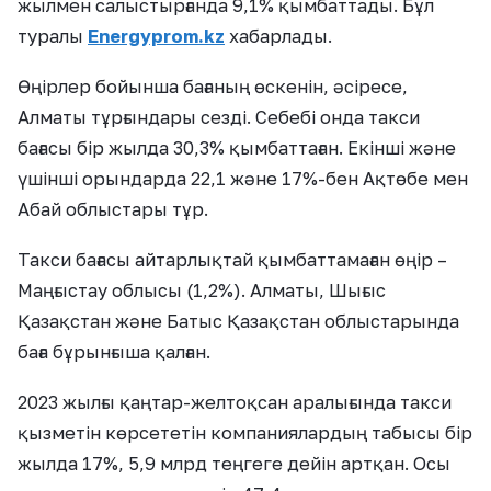
жылмен салыстырғанда 9,1% қымбаттады. Бұл
туралы
Еnergyprom.kz
хабарлады.
Өңірлер бойынша бағаның өскенін, әсіресе,
Алматы тұрғындары сезді. Себебі онда такси
бағасы бір жылда 30,3% қымбаттаған. Екінші және
үшінші орындарда 22,1 және 17%-бен Ақтөбе мен
Абай облыстары тұр.
Такси бағасы айтарлықтай қымбаттамаған өңір –
Маңғыстау облысы (1,2%). Алматы, Шығыс
Қазақстан және Батыс Қазақстан облыстарында
баға бұрынғыша қалған.
2023 жылғы қаңтар-желтоқсан аралығында такси
қызметін көрсететін компаниялардың табысы бір
жылда 17%, 5,9 млрд теңгеге дейін артқан. Осы