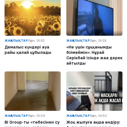
ЖАҢАЛЫҚТАР
Бүгін, 16:52
ЖАҢАЛЫҚТАР
Бүгін, 16:18
Демалыс күндері ауа
«Не үшін сұққанымды
райы қалай құбылады
білмеймін»: Нұрай
Серікбай ісінде жаңа дерек
айтылды
ЖАҢАЛЫҚТАР
Бүгін, 15:09
ЖАҢАЛЫҚТАР
Бүгін, 14:50
BI Group-тың «төбесінен су
Жоқ жылуға ақша өндіру: