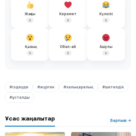
Жақсы
Керемет
Күлкілі
0
0
0
Қызық
Обал-ай
Ашулы
0
0
0
#іздеуде
#жүрген
#халықаралық
#шетелдік
#ұсталды
Ұқсас жаңалықтар
Барлығы →