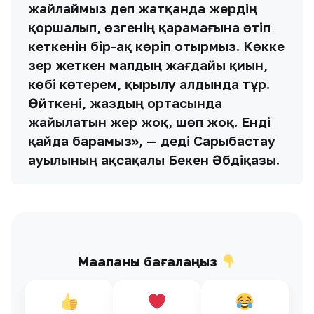
жайлаймыз деп жатқанда жердің
қоршалып, өзгенің қарамағына өтіп
кеткенін бір-ақ көріп отырмыз. Көкке
әзер жеткен малдың жағдайы қиын,
көбі көтерем, қырылу алдында тұр.
Өйткені, жаздың ортасында
жайылатын жер жоқ, шөп жоқ. Енді
қайда барамыз», — деді Сарыбастау
ауылының ақсақалы Бекен Әбдіқазы.
Мақаланы бағалаңыз