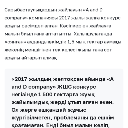
Сарыбастаулықтардың жайлауын «A and D
company» компаниясы 2017 жылы жалға конкурс
арқылы рәсімдеп алған. Кәсіпкер ен жайлауға
малын биыл ғана қаптатыпты. Халық шулағанда
«оянған» аудандық әкімдік 1,5 мың гектар аумақты
жекенің меншігінен тек келесі жылы ғана сот
арқылы қайтарып алмақ.
«2017 жылдың желтоқсан айында «A
and D company» ЖШС конкурс
негізінде 1 500 гектарға жуық
жайылымдық жерді ұтып алған екен.
Ол жерге ешқандай жұмыс
жүргізілмеген, проблеманы да ешкім
қозғамаған. Енді биыл малын әкеліп,