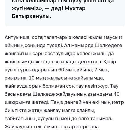
ғана келісімшартты бұзу үшін сотқа
жүгінеміз», — деді Мұхтар
Батырханұлы.
Айтуынша, сотқа талап-арыз келесі жылы маусым
айының соңында түседі. Ал мамырда Шәлкөдеге
жайлайтын сарыбастаулықтар келесі жылы да
жайылымдық жерден қағылады деген сөз. Қазір
ауыл тұрғындарының 60 мың қойына, 7 мың
сиырына, 10 мың жылқысына жайылымда,
жайлауда орын болмаған соң тау кезіп жүр. Тау
басындағы Шәлкөде жайлауының ұзындығы 40
шақырымға жетеді. Теңіз деңгейінен екі мың метр
биіктікте жатқан жайлау малға қолайлы,
табиғатының сұлулығымен де елге танымал.
Жайлаудың тек 7 мың гектар жері ғана