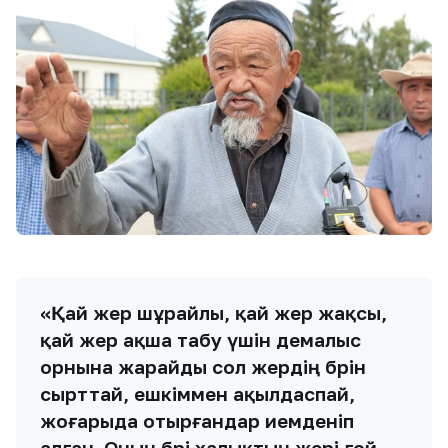
«Қай жер шұрайлы, қай жер жақсы,
қай жер ақша табу үшін демалыс
орнына жарайды сол жердің бәрін
сырттай, ешкіммен ақылдаспай,
жоғарыда отырғандар иемденіп
алған. Оның бәрі халықтың жері ғой.