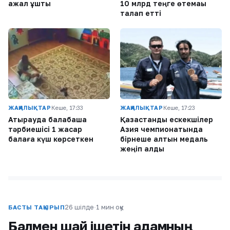
ажал құшты
10 млрд теңге өтемақы
талап етті
ЖАҢАЛЫҚТАР
Кеше, 17:33
ЖАҢАЛЫҚТАР
Кеше, 17:23
Атырауда балабақша
Қазақстандық ескекшілер
тәрбиешісі 1 жасар
Азия чемпионатында
балаға күш көрсеткен
бірнеше алтын медаль
жеңіп алды
26 шілде
·
1 мин оқу
БАСТЫ ТАҚЫРЫП
Балмен шай ішетін адамның