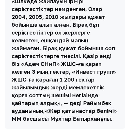
«Шәлкөде жайлауын ірі-ірі
серіктестіктер иемденген. Олар
2004, 2005, 2010 жылдары құжат
бойынша алып алған. Бірақ бұл
серіктестіктер ол жерлерге
келмеген, ешқандай малын
жаймаған. Бірақ құжат бойынша сол
серіктестіктерге тиесілі. Қазір енді
біз «Адем СНиП» ЖШС-ға қарап
келген 3 мың гектар, «Инвест групп»
ЖШС-ға қараған 1 200 гектар
жайылымдық жерді мемлекеттік
қорға соттың шешімі негізінде
қайтарып алдық», — деді Райымбек
ауданының «Жер қатынастар бөлімі»
ММ басшысы Мұхтар Батырханұлы.