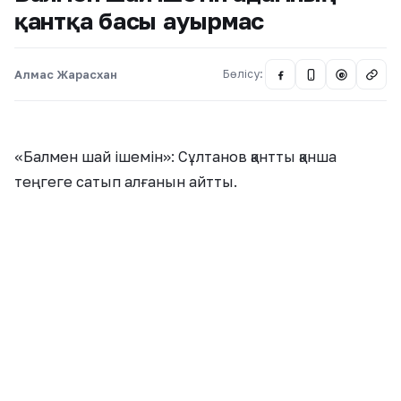
қантқа басы ауырмас
Алмас Жарасхан
Бөлісу:
@
«Балмен шай ішемін»: Сұлтанов қантты қанша
теңгеге сатып алғанын айтты.
Сауда және интеграция министрі Бақыт Сұлтанов
ОКҚ-де өткен брифинг кезінде қантты соңғы рет
қашан және қандай бағада сатып алғаны туралы
сұраққа жауап берді, деп хабарлайды
qazaq.today
сайты
KAZ.NUR.KZ
тілшісі.