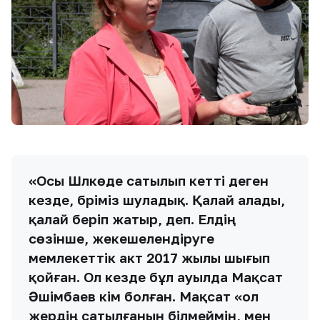
«Осы Шәлкөде сатылып кетті деген
кезде, бәріміз шуладық. Қалай алады,
қалай беріп жатыр, деп. Елдің
сөзінше, жекешелендіруге
мемлекеттік акт 2017 жылы шығып
қойған. Ол кезде бұл ауылда Мақсат
Әшімбаев әкім болған. Мақсат «ол
жердің сатылғанын білмеймін, мен