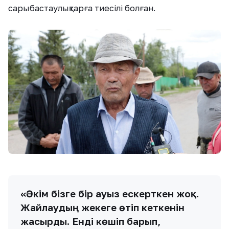
сарыбастаулықтарға тиесілі болған.
«Әкім бізге бір ауыз ескерткен жоқ.
Жайлаудың жекеге өтіп кеткенін
жасырды. Енді көшіп барып,