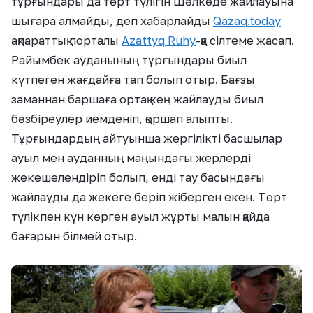
тұрғындары да төрт түлігін Шәлкөде жайлауына
шығара алмайды, деп хабарлайды
Qazaq.today
ақпараттық порталы
Azattyq Ruhy
-қа сілтеме жасап.
Райымбек ауданының тұрғындары биыл
күтпеген жағдайға тап болып отыр. Бағзы
заманнан баршаға ортақ кең жайлауды биыл
бәзбіреулер иемденіп, қоршап алыпты.
Тұрғындардың айтуынша жергілікті басшылар
ауыл мен ауданның маңындағы жерлерді
жекешелендіріп болып, енді тау басындағы
жайлауды да жекеге беріп жіберген екен. Төрт
түлікпен күн көрген ауыл жұрты малын қайда
бағарын білмей отыр.