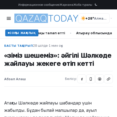
Информационное сообщение
Жарнама
Жоба туралы
+28°
Алматы
ңге өтемақы талап етті
•
Атырау облысындағы мұнай ныс
СОҢҒЫ ЖАҢАЛЫҚ
28 шілде
·
1 мин оқу
БАСТЫ ТАҚЫРЫП
«Өзіміз шешеміз»: әйгілі Шәлкөде
жайлауы жекеге өтіп кетті
Абзал Алаш
Бөлісу:
@
Атақты Шәлкөде жайлауы шабандар үшін
жабылды. Бұдан былай малшылар да, ауыл