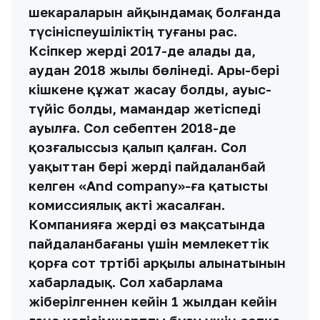
шекараларын айқындамақ болғанда
түсініспеушіліктің туғаны рас.
Кәсіпкер жерді 2017-де алады да,
аудан 2018 жылы бөлінеді. Ары-бері
кішкене құжат жасау болды, ауыс-
түйіс болды, мамандар жетіспеді
ауылға. Сол себептен 2018-де
қозғалыссыз қалып қалған. Сол
уақыттан бері жерді пайдаланбай
келген «And company»-ға қатысты
комиссиялық акті жасалған.
Компанияға жерді өз мақсатында
пайдаланбағаны үшін мемлекеттік
қорға сот тәртібі арқылы алынатынын
хабарладық. Сол хабарлама
жіберілгеннен кейін 1 жылдан кейін