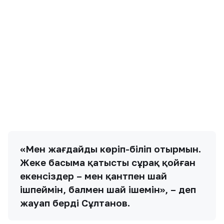
«Соңғы рет ірі сауда орталығынан бір
келі қантты 620 теңгеге сатып
алдым. Өз басым қантсыз шай
ішемін», – деді ол.
Бұған дейін Ауыл шаруашылығы министрі
Қазақстандағы қант бойынша жағдайдың қашан
тұрақтанатыны туралы болжам айтқан еді.
Мақаланы бағалаңыз