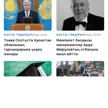
Соңғы жазбалар
1
Павлодарда каналға шомылуға барған ер адам
ажал құшты
2
Марқұм Нұрай Серікбайдың отбасы
айыпталушыдан 10 млрд теңге өтемақы
талап етті
3
Атырау облысындағы мұнай нысандарының
әуе қорғанысы құпия ма?
4
Ақсу қаласы әкімінің орынбасарына қатысты
тексеру талабы: заңды негіз бар ма?
5
Алтынай Жорабаева көзіне жасатқан
косметикалық ота туралы айтты
6
Жүк көліктерінің жүргізушілері Ақтөбе-Орск
шекарасында үш күн кезекте тұрғанын айтты