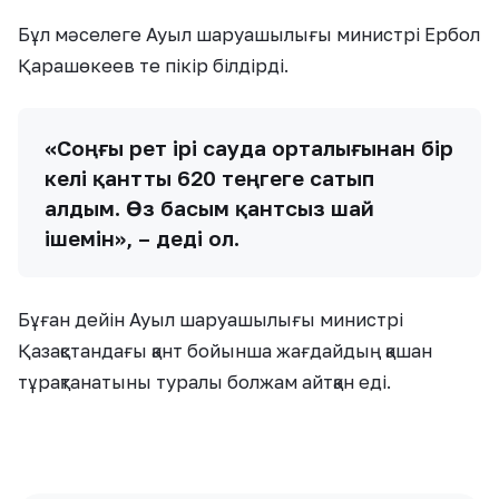
Жақсы
Керемет
Күлкілі
0
0
0
Қызық
Обал-ай
Ашулы
0
0
0
Ұқсас жаңалықтар
Барлығы →