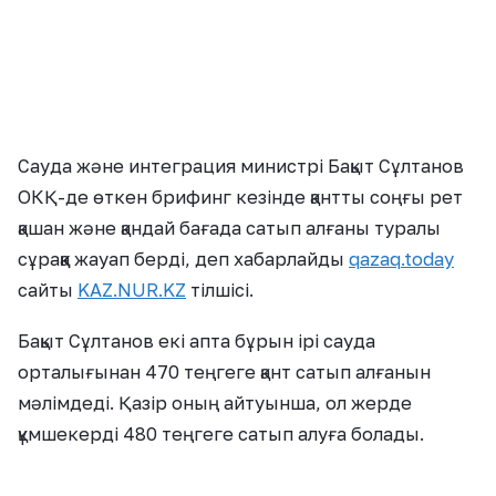
Бақыт Сұлтанов екі апта бұрын ірі сауда
орталығынан 470 теңгеге қант сатып алғанын
мәлімдеді. Қазір оның айтуынша, ол жерде
құмшекерді 480 теңгеге сатып алуға болады.
«Мен жағдайды көріп-біліп отырмын.
Жеке басыма қатысты сұрақ қойған
екенсіздер – мен қантпен шай
ішпеймін, балмен шай ішемін», – деп
жауап берді Сұлтанов.
Бұл мәселеге Ауыл шаруашылығы министрі Ербол
Қарашөкеев те пікір білдірді.