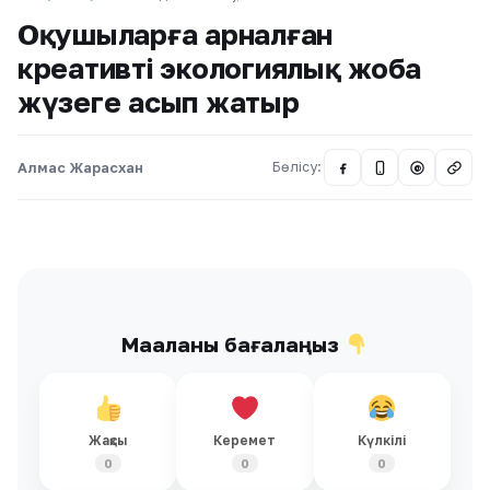
Оқушыларға арналған
креативті экологиялық жоба
жүзеге асып жатыр
Алмас Жарасхан
Бөлісу:
@
Мақаланы бағалаңыз
Жақсы
Керемет
Күлкілі
0
0
0