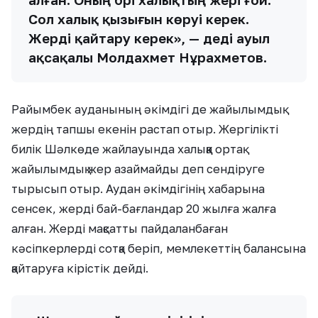
Сол халық қызығын көруі керек.
Жерді қайтару керек», — деді ауыл
ақсақалы Молдахмет Нұрахметов.
Райымбек ауданының әкімдігі де жайылымдық
жердің тапшы екенін растап отыр. Жергілікті
билік Шәлкөде жайлауында халыққа ортақ
жайылымдық жер азаймайды деп сендіруге
тырысып отыр. Аудан әкімдігінің хабарына
сенсек, жерді бай-бағландар 20 жылға жалға
алған. Жерді мақсатты пайдаланбаған
кәсіпкерлерді сотқа беріп, мемлекеттің балансына
қайтаруға кірістік дейді.