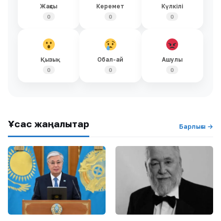
Жақсы
Керемет
Күлкілі
0
0
0
Қызық
Обал-ай
Ашулы
0
0
0
Ұқсас жаңалықтар
Барлығы →