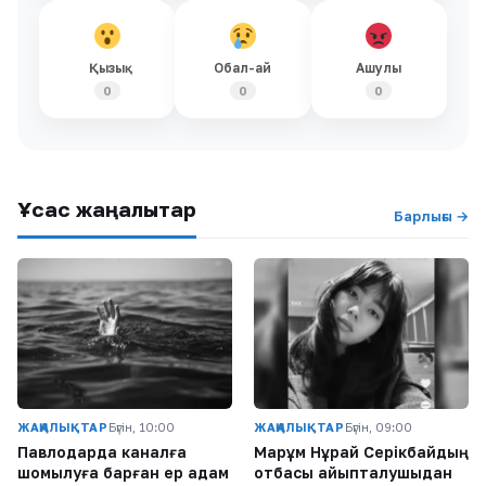
Қызық
Обал-ай
Ашулы
0
0
0
Ұқсас жаңалықтар
Барлығы →
ЖАҢАЛЫҚТАР
Бүгін, 10:00
ЖАҢАЛЫҚТАР
Бүгін, 09:00
Павлодарда каналға
Марқұм Нұрай Серікбайдың
шомылуға барған ер адам
отбасы айыпталушыдан