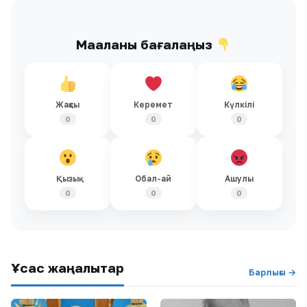
БАСТЫ ТАҚЫРЫП
Кеше, 20:21
БАСТЫ ТАҚЫРЫП
Кеше, 20:04
Тоқаев Солтүстік Қазақстан
Мемлекет басшысы
облысының
кинорежиссер Ардақ
тұрғындарына үндеу
Әмірқұловтың отбасына
жасады
көңіл айтты
БАСТЫ ТАҚЫРЫП
Кеше, 15:18
БАСТЫ ТАҚЫРЫП
Кеше, 12:52
Білім гранты иегерлерінің
Таиландтағы мектепте
тізімі жария болды
атыс болып, 7 адам қаза
тапты