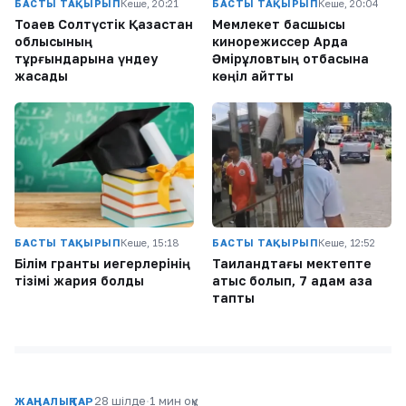
БАСТЫ ТАҚЫРЫП
Кеше, 20:21
БАСТЫ ТАҚЫРЫП
Кеше, 20:04
Тоқаев Солтүстік Қазақстан
Мемлекет басшысы
облысының
кинорежиссер Ардақ
тұрғындарына үндеу
Әмірқұловтың отбасына
жасады
көңіл айтты
БАСТЫ ТАҚЫРЫП
Кеше, 15:18
БАСТЫ ТАҚЫРЫП
Кеше, 12:52
Білім гранты иегерлерінің
Таиландтағы мектепте
тізімі жария болды
атыс болып, 7 адам қаза
тапты
28 шілде
·
1 мин оқу
ЖАҢАЛЫҚТАР