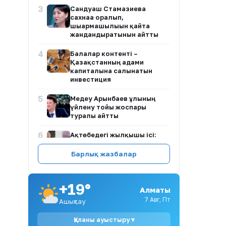
3
Сандуғаш Стамғазиева
сахнаға оралып,
шығармашылығын қайта
жандандыратынын айтты
4
Балалар контенті –
Қазақстанның адами
капиталына салынатын
инвестиция
5
Медеу Арынбаев ұлының
үйлену тойы жоспары
туралы айтты
6
Ақтөбедегі жылқышы ісі:
заңгер біржақты ақпаратқа
сенбеуге шақырды
Барлық жазбалар
7
Далаға дәрет сындырғандар:
Республикалық
+19°
тасжолдардағы
Алматы
антисанитария жаға ұстатты
7 Авг, Пт
Ашықтау
8
Балалар жүретін көшеде
Қаланы ауыстыру ▾
алабай бос жүр: Ақмола