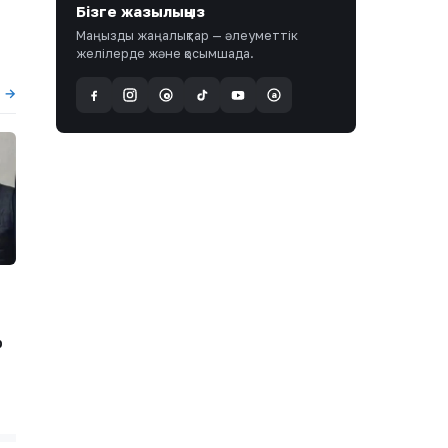
Бізге жазылыңыз
Маңызды жаңалықтар — әлеуметтік
желілерде және қосымшада.
ы →
a
@
р