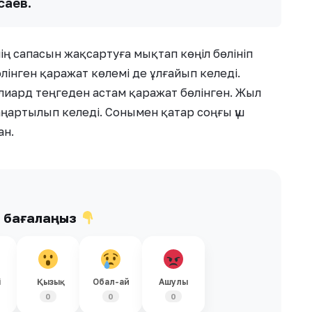
саев.
ің сапасын жақсартуға мықтап көңіл бөлініп
інген қаражат көлемі де ұлғайып келеді.
ллиард теңгеден астам қаражат бөлінген. Жыл
ңартылып келеді. Сонымен қатар соңғы үш
ан.
ы бағалаңыз
і
Қызық
Обал-ай
Ашулы
0
0
0