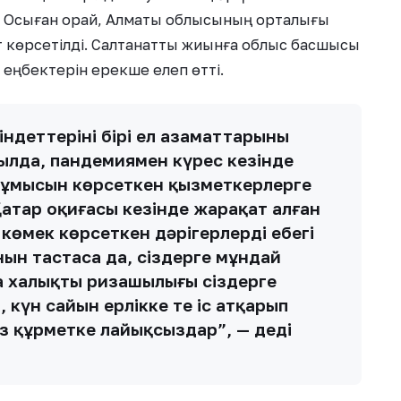
і. Осыған орай, Алматы облысының орталығы
т көрсетілді. Салтанатты жиынға облыс басшысы
 еңбектерін ерекше елеп өтті.
індеттерінің бірі ел азаматтарының
жылда, пандемиямен күрес кезінде
жұмысын көрсеткен қызметкерлерге
аңтар оқиғасы кезінде жарақат алған
мек көрсеткен дәрігерлердің еңбегі
ын тастаса да, сіздерге мұндай
 халықтың ризашылығы сіздерге
күн сайын ерлікке тең іс атқарып
ыз құрметке лайықсыздар”, — деді