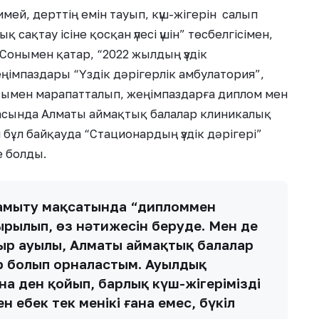
имей, дерттің емін тауып, күш-жігерін салып
сақтау ісіне қосқан үлесі үшін” төсбелгісімен,
Сонымен қатар, “2022 жылдың үздік
імпаздары “Үздік дәрігерлік амбулатория”,
сымен марапатталып, жеңімпаздарға диплом мен
асында Алматы аймақтық балалар клиникалық
 бұл байқауда “Стационардың үздік дәрігері”
е болды.
дамыту мақсатында “дипломмен
рылып, өз нәтижесін беруде. Мен де
атыр ауылы, Алматы аймақтық балалар
р болып орналастым. Ауылдық
а ден қойып, барлық күш-жігерімізді
н еңбек тек менікі ғана емес, бүкіл