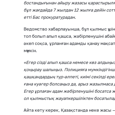
бостандығынан айыру жазасы қарастырылға
бұл жағдайда 7 жылдан 12 жылға дейін сотт
етті Бас прокуратурадан.
Ведомство хабарлауынша, бұл қылмыс үшін 
топ болып алып қашса, жәбірленушіні абай
әкеп соқса, ұрланған адамды қанау мақса
мүмкін.
«Егер сізді алып қашса немесе көз алдыңы
қоңырау шалыңыз. Полицияға мүмкіндігінше 
қашқандардың түр-әлпеті, киімі секілді ер
ғана куәгер болсаңыз да, арыз жазылмаса 
Егер ұрлаған адам жәбірленушіні босатса
ол қылмыстық жауапкершіліктен босатылад
Айта кету керек, Қазақстанда неке жасы —