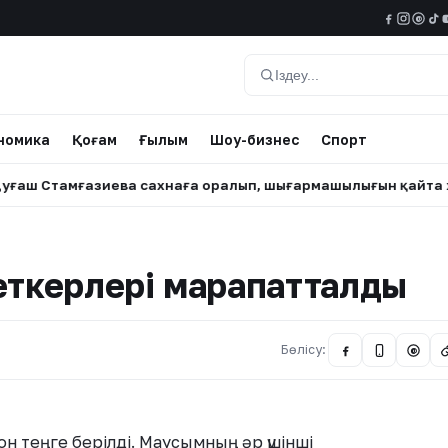
@
Іздеу
номика
Қоғам
Ғылым
Шоу-бизнес
Спорт
амғазиева сахнаға оралып, шығармашылығын қайта жандан
еткерлері марапатталды
Бөлісу:
@
он теңге берілді. Маусымның әр үшінші