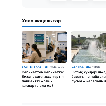
Ұқсас жаңалықтар
БАСТЫ ТАҚЫРЫП
Кеше, 22:30
ДЕНСАУЛЫҚ
3 тамыз
Кабинеттен кабинетке:
Ыстық күндері шөл
Емханадағы жаңа тәртіп
басатын ең пайдал
пациенттің жолын
сусын — қарапайым
қысқарта ала ма?