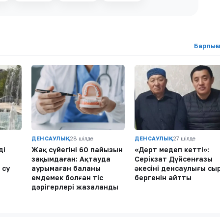
Барлығ
ДЕНСАУЛЫҚ
28 шілде
ДЕНСАУЛЫҚ
27 шілде
ді
Жақ сүйегінің 60 пайызын
«Дерт меңдеп кетті»:
ы
зақымдаған: Ақтауда
Серікзат Дүйсенғазы
 су
аурымаған баланы
әкесінің денсаулығы сы
емдемек болған тіс
бергенін айтты
дәрігерлері жазаланды