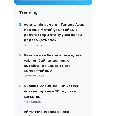
облысында иті үйректерді
таланған иесі тек 43 мың
Trending
теңге айыппұлмен құтылды
9
Көпірсіз Көктaл: Алматы
1
Қос әншінің арманы: Тамара Асар
облысында 2,5 мың тұрғын
мен Аша Матай Құрылтайдың
күн сайын ажалмен бетпе-
депутаттары атану үшін саяси
бет келуде
додаға қатыспақ
10
Басты тақырып
719 мың жанға жәрдем:
Қазақстанда ерекше
қажеттіліктері бар
2
Валюта мен бетон арасындағы
азаматтарды қолдау қалай
үзілген байланыс: теңге
жүзеге асырылып жатыр?
нығайғанда цемент неге
қымбаттайды?
Басты тақырып
3
5 көлікті соғып, қашып кеткен
Астана тұрғыны 30 тәулікке
қамалды
Жаңалықтар
4
Айгүл Иманбаева сіңлісі