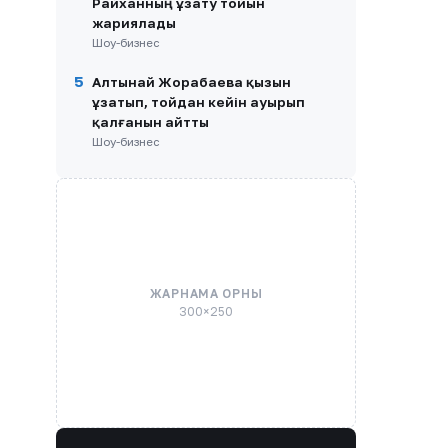
Райханның ұзату тойын
жариялады
Шоу-бизнес
5
Алтынай Жорабаева қызын
ұзатып, тойдан кейін ауырып
қалғанын айтты
Шоу-бизнес
ЖАРНАМА ОРНЫ
300×250