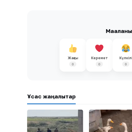
Мақалан
Жақсы
Керемет
Күлкіл
0
0
0
Ұқсас жаңалықтар