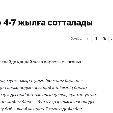
 4-7 жылға сотталады
Бөлісу:
@
ағдайда қандай жаза қарастырылғанын
па, мұны ажыратудың бір жолы бар, ол —
қан адамдардың осындай келісімнің барын
ен қызды еркінен тыс алып қашса, күштеп ұстап,
мән-жайды білсе — бұл ауыр қылмыс саналады.
ау бойынша 4 жылдан 7 жылға дейін бас