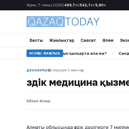
Жұма, 7 тамыз 2026
$
469,7
↓
€
542,7
↓
₽
5,80
↓
Басты
Жаңалықтар
Саясат
Әлем
Эко
әртіп пациенттің жолын қысқарта ала ма?
•
Сандуғаш Ст
СОҢҒЫ ЖАҢАЛЫҚ
16 маусым
·
1 мин оқу
ДЕНСАУЛЫҚ
Үздік медицина қызм
Абзал Алаш
Алматы облысында үздік дәрігерге 7 милли