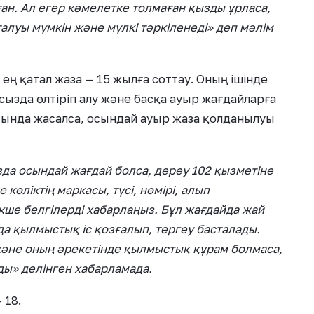
н. Ал егер кәмелетке толмаған қызды ұрласа,
алуы мүмкін және мүлкі тәркіленеді» деп мәлім
ең қатал жаза — 15 жылға соттау. Оның ішінде
сызда өлтіріп алу және басқа ауыр жағдайларға
тында жасалса, осындай ауыр жаза қолданылуы
зда осындай жағдай болса, дереу 102 қызметіне
көліктің маркасы, түсі, нөмірі, алып
екше белгілерді хабарлаңыз. Бұл жағдайда жай
да қылмыстық іс қозғалып, тергеу басталады.
 және оның әрекетінде қылмыстық құрам болмаса,
ы» делінген хабарламада.
 18.