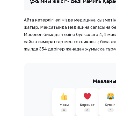
ұжымның жеңісі”- деді Рамиль Қара
Айта кетерлігі елімізде медицина қызметін
жатыр. Мақсатында медицина саласына бөл
Мәселен биылдың өзіне бұл салаға 4,4 ми
сайын ғимараттар мен техникалық база жа
жылда 354 дәрігер жаңадан жұмысқа тұрғ
Мақалан
Жақсы
Керемет
Күлкіл
0
0
0