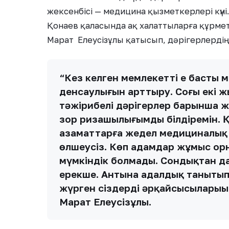
жексенбісі — медицина қызметкерлері күн
Қонаев қаласында ақ халаттыларға құрме
Марат Елеусізұлы қатысып, дәрігерлердің
“Кез келген мемлекеттің ең басты м
денсаулығын арттыру. Соңғы екі 
тәжірибелі дәрігерлер барынша 
зор ризашылығымды білдіремін. Қ
азаматтарға жедел медициналық кө
өлшеусіз. Көп адамдар жұмыс орн
мүмкіндік болмады. Сондықтан да
ерекше. Антына адалдық танытып, 
жүрген сіздердің әрқайсысыларың
Марат Елеусізұлы.