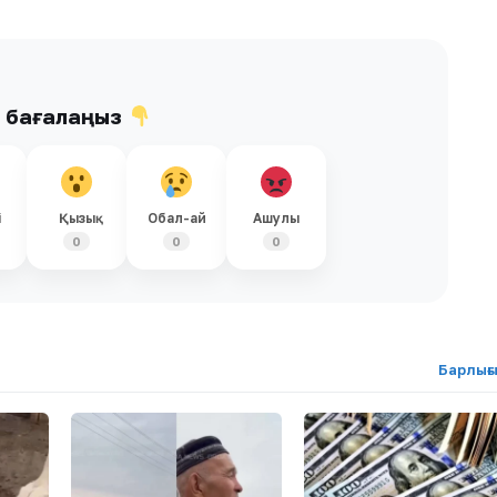
ы бағалаңыз
і
Қызық
Обал-ай
Ашулы
0
0
0
Барлығ