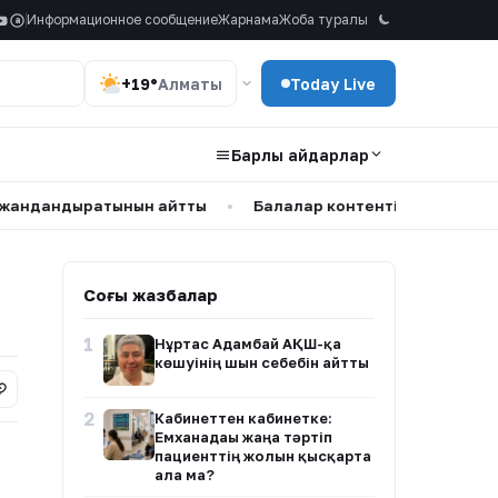
Информационное сообщение
Жарнама
Жоба туралы
a
+19°
Алматы
Today Live
Барлық айдарлар
дыратынын айтты
•
Балалар контенті – Қазақстанның ад
Соңғы жазбалар
1
Нұртас Адамбай АҚШ-қа
көшуінің шын себебін айтты
2
Кабинеттен кабинетке:
Емханадағы жаңа тәртіп
пациенттің жолын қысқарта
ала ма?