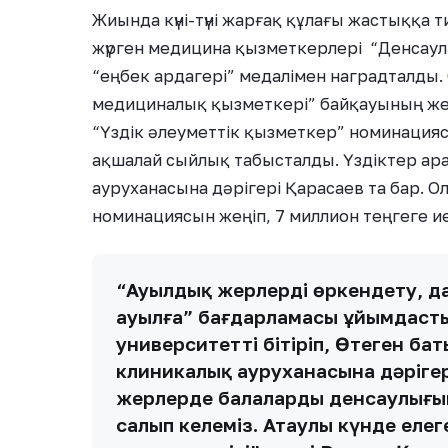
Жиында күні-түні жарғақ құлағы жастыққа т
жүрген медицина қызметкерлері “Денсаулық 
“еңбек ардагері” медалімен наградталды. 
медициналық қызметкері” байқауының жең
“Үздік әлеуметтік қызметкер” номинация
ақшалай сыйлық табысталды. Үздіктер ар
ауруханасына дәрігері Қарасаев та бар. Ол
номинациясын жеңіп, 7 миллион теңгеге и
“Ауылдық жерлерді өркендету, 
ауылға” бағдарламасы ұйымдасты
университетті бітіріп, Өтеген б
клиникалық ауруханасына дәріге
жерлерде балалардың денсаулығын
салып келеміз. Атаулы күнде елеңге