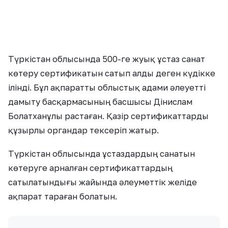
құзырлы органдар тексеріп жатыр.
Түркістан облысында ұстаздардың санатын
көтеруге арналған сертификаттардың
сатылатындығы жайында әлеуметтік желіде
ақпарат тараған болатын.
«Өкінішке қарай, сондай фактілер
анықталды. Біз барынша ашықтық
саясатын ұстанып отырыз.
Әлеуметтік желіде болып жатқан
мәселелерді жіті қадағалаймыз.
Ресми түрде құзыретті органдарға
тергеу амалдарын жүргізу үшін сол
сертификаттардың барлығын
жолдадық. Қазіргі таңда біз құзырлы