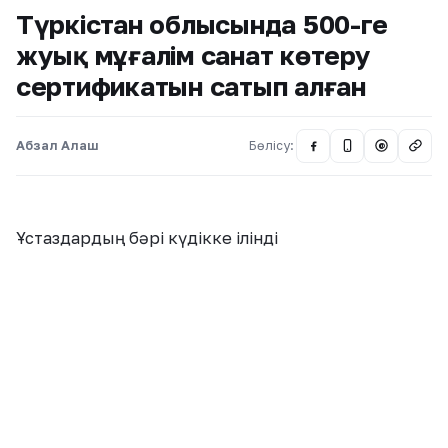
Түркістан облысында 500-ге
жуық мұғалім санат көтеру
сертификатын сатып алған
Абзал Алаш
Бөлісу:
@
Ұстаздардың бәрі күдікке ілінді
Түркістан облысында 500-ге жуық ұстаз санат
көтеру сертификатын сатып алды деген күдікке
ілінді. Бұл ақпаратты облыстық адами әлеуетті
дамыту басқармасының басшысы Дінислам
Болатханұлы растаған. Қазір сертификаттарды