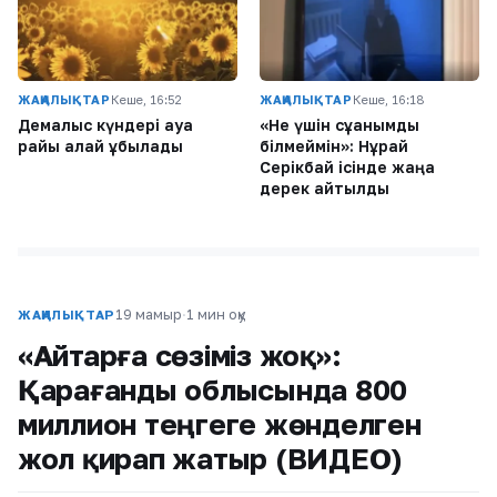
ЖАҢАЛЫҚТАР
Кеше, 16:52
ЖАҢАЛЫҚТАР
Кеше, 16:18
Демалыс күндері ауа
«Не үшін сұққанымды
райы қалай құбылады
білмеймін»: Нұрай
Серікбай ісінде жаңа
дерек айтылды
19 мамыр
·
1 мин оқу
ЖАҢАЛЫҚТАР
«Айтарға сөзіміз жоқ»:
Қарағанды ​​облысында 800
миллион теңгеге жөнделген
жол қирап жатыр (ВИДЕО)