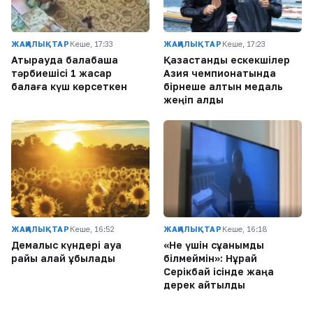
ЖАҢАЛЫҚТАР
Кеше, 17:33
ЖАҢАЛЫҚТАР
Кеше, 17:23
Атырауда балабақша
Қазақстандық ескекшілер
тәрбиешісі 1 жасар
Азия чемпионатында
балаға күш көрсеткен
бірнеше алтын медаль
жеңіп алды
ЖАҢАЛЫҚТАР
Кеше, 16:52
ЖАҢАЛЫҚТАР
Кеше, 16:18
Демалыс күндері ауа
«Не үшін сұққанымды
райы қалай құбылады
білмеймін»: Нұрай
Серікбай ісінде жаңа
дерек айтылды