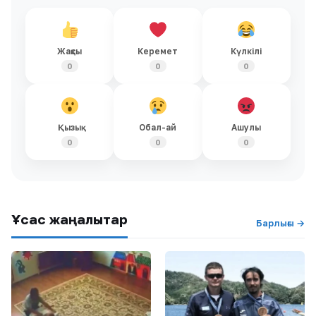
Жақсы
Керемет
Күлкілі
0
0
0
Қызық
Обал-ай
Ашулы
0
0
0
Ұқсас жаңалықтар
Барлығы →