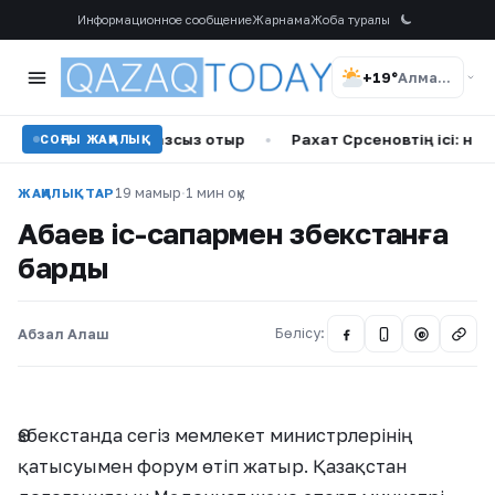
Информационное сообщение
Жарнама
Жоба туралы
+19°
Алматы
ай бойы газсыз отыр
•
Рахат Сәрсеновтің ісі: неліктен со
СОҢҒЫ ЖАҢАЛЫҚ
19 мамыр
·
1 мин оқу
ЖАҢАЛЫҚТАР
Абаев іс-сапармен Өзбекстанға
барды
Абзал Алаш
Бөлісу:
@
Өзбекстанда сегіз мемлекет министрлерінің
қатысуымен форум өтіп жатыр. Қазақстан