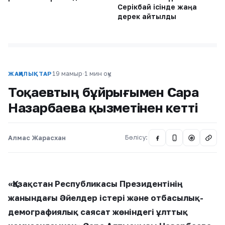
Серікбай ісінде жаңа
дерек айтылды
19 мамыр
·
1 мин оқу
ЖАҢАЛЫҚТАР
Тоқаевтың бұйрығымен Сара
Назарбаева қызметінен кетті
Алмас Жарасхан
Бөлісу:
@
«Қазақстан Республикасы Президентінің
жанындағы Әйелдер істері және отбасылық-
демографиялық саясат жөніндегі ұлттық