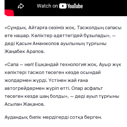
«Сұмдық. Айтарға сөзіміз жоқ. Тасжолдың сапасы
өте нашар. Көліктер әдеттегідей бұзылады», —
деді Қасым Аманжолов ауылының тұрғыны
Жаңабек Арапов.
«Сапа — нөл! Ешқандай технология жоқ. Ауыр жүк
көліктері тасжол төсеген кезде осындай
жолдармен жүрді. Үстінен жай ғана
автогрейдермен жүріп өтті. Олар асфальт
төсеген кезде шаң болды», — деді ауыл тұрғыны
Асылан Жақанов.
Аудандық билік мердігерді сотқа берген.