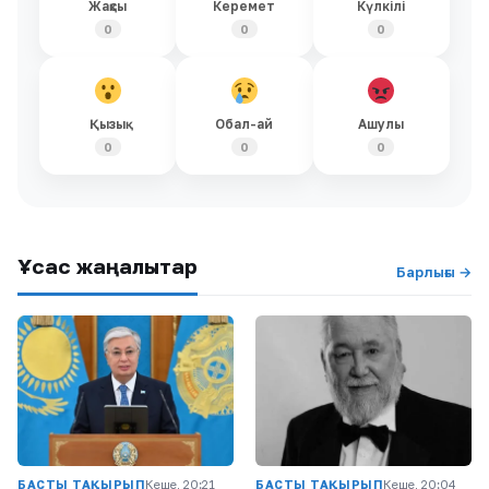
Жақсы
Керемет
Күлкілі
0
0
0
Қызық
Обал-ай
Ашулы
0
0
0
Ұқсас жаңалықтар
Барлығы →
БАСТЫ ТАҚЫРЫП
Кеше, 20:21
БАСТЫ ТАҚЫРЫП
Кеше, 20:04