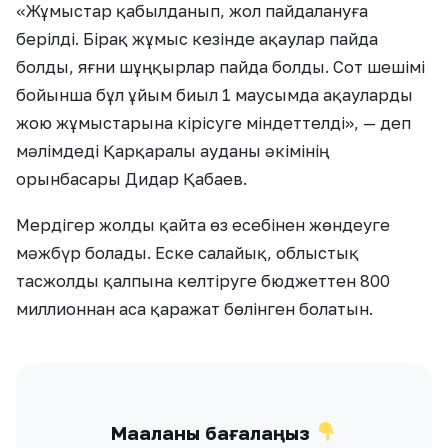
«Жұмыстар қабылданып, жол пайдалануға
берілді. Бірақ жұмыс кезінде ақаулар пайда
болды, яғни шұңқырлар пайда болды. Сот шешімі
бойынша бұл ұйым биыл 1 маусымда ақауларды
жою жұмыстарына кірісуге міндеттелді», — деп
мәлімдеді Қарқаралы ауданы әкімінің
орынбасары Дидар Қабаев.
Мердігер жолды қайта өз есебінен жөндеуге
мәжбүр болады. Еске салайық, облыстық
тасжолды қалпына келтіруге бюджеттен 800
миллионнан аса қаражат бөлінген болатын.
Мақаланы бағалаңыз