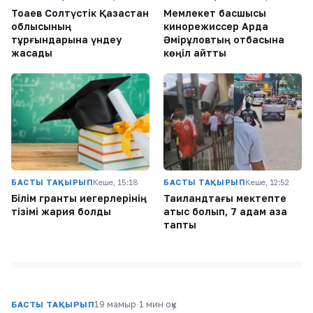
Тоқаев Солтүстік Қазақстан
Мемлекет басшысы
облысының
кинорежиссер Ардақ
тұрғындарына үндеу
Әмірқұловтың отбасына
жасады
көңіл айтты
БАСТЫ ТАҚЫРЫП
Кеше, 15:18
БАСТЫ ТАҚЫРЫП
Кеше, 12:52
Білім гранты иегерлерінің
Таиландтағы мектепте
тізімі жария болды
атыс болып, 7 адам қаза
тапты
19 мамыр
·
1 мин оқу
БАСТЫ ТАҚЫРЫП