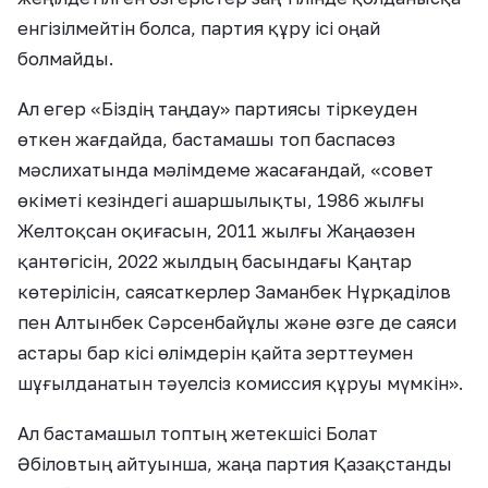
енгізілмейтін болса, партия құру ісі оңай
болмайды.
Ал егер «Біздің таңдау» партиясы тіркеуден
өткен жағдайда, бастамашы топ баспасөз
мәслихатында мәлімдеме жасағандай, «совет
өкіметі кезіндегі ашаршылықты, 1986 жылғы
Желтоқсан оқиғасын, 2011 жылғы Жаңаөзен
қантөгісін, 2022 жылдың басындағы Қаңтар
көтерілісін, саясаткерлер Заманбек Нұрқаділов
пен Алтынбек Сәрсенбайұлы және өзге де саяси
астары бар кісі өлімдерін қайта зерттеумен
шұғылданатын тәуелсіз комиссия құруы мүмкін».
Ал бастамашыл топтың жетекшісі Болат
Әбіловтың айтуынша, жаңа партия Қазақстанды