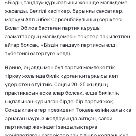
«Біздің таңдау» құрылатыны жөнінде мәлімдеме
жасалды. Белгілі кәсіпкер, бұрынғы саясаткер,
марқұм Алтынбек Сәрсенбайұлының серіктесі
Болат Әбілов бастаған партия құрушы
азаматтардың мәлімдемесін тоқетер тақылетпен
айтар болсақ, «Біздің таңдау» партиясы елді
түбегейлі өзгертуге келді.
Әрине, ең алдымен бұл партия мемлекеттік
тіркеу жолында билік құрған қитұрқысы көп
үдерістен өтуі тиіс. Соңғы 20–25 жылдың
практикасын еске алар болсақ, елде биліктің
ықпалынан құрылған бірде-бір партия жоқ.
Сондықтан егер президент Тоқаев өзінің халыққа
арнаған наурыз жолдауында айтқан, саяси
партиялар жөніндегі заңдылықтарға
жеңілдетілген өзгерістер заң тілінде қолданысқа