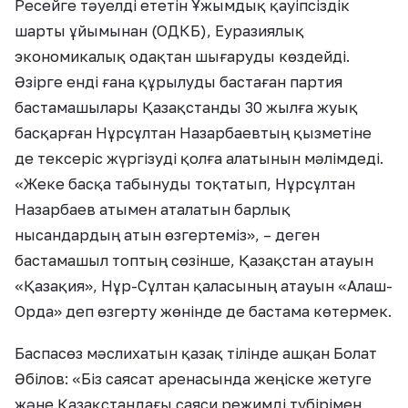
Ресейге тәуелді ететін Ұжымдық қауіпсіздік
шарты ұйымынан (ОДКБ), Еуразиялық
экономикалық одақтан шығаруды көздейді.
Әзірге енді ғана құрылуды бастаған партия
бастамашылары Қазақстанды 30 жылға жуық
басқарған Нұрсұлтан Назарбаевтың қызметіне
де тексеріс жүргізуді қолға алатынын мәлімдеді.
«Жеке басқа табынуды тоқтатып, Нұрсұлтан
Назарбаев атымен аталатын барлық
нысандардың атын өзгертеміз», – деген
бастамашыл топтың сөзінше, Қазақстан атауын
«Қазақия», Нұр-Сұлтан қаласының атауын «Алаш-
Орда» деп өзгерту жөнінде де бастама көтермек.
Баспасөз мәслихатын қазақ тілінде ашқан Болат
Әбілов: «Біз саясат аренасында жеңіске жетуге
және Қазақстандағы саяси режимді түбірімен