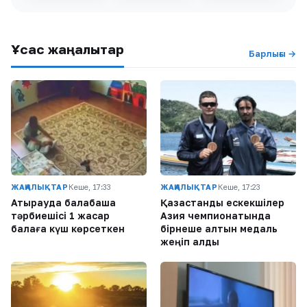
Ұқсас жаңалықтар
Барлығы →
ЖАҢАЛЫҚТАР
Кеше, 17:33
ЖАҢАЛЫҚТАР
Кеше, 17:23
Атырауда балабақша
Қазақстандық ескекшілер
тәрбиешісі 1 жасар
Азия чемпионатында
балаға күш көрсеткен
бірнеше алтын медаль
жеңіп алды