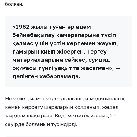
болған.
«1962 жылы туған ер адам
бейнебақылау камераларына түсіп
қалмас үшін үстін көрпемен жауып,
тамырын қиып жіберген. Тергеу
материалдарына сәйкес, суицид
оқиғасы түнгі уақытта жасалған», —
делінген хабарламада.
Мекеме қызметкерлері алғашқы медициналық
көмек көрсету шараларын қолданып, жедел
жәрдем шақырған. Ведомство оқиғаның 20
сәуірде болғанын түсіндірді.