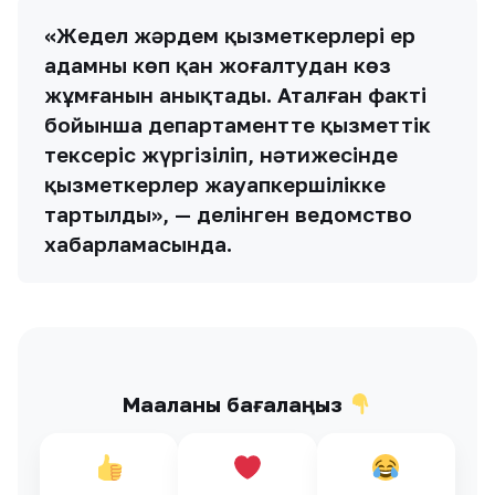
«Жедел жәрдем қызметкерлері ер
адамның көп қан жоғалтудан көз
жұмғанын анықтады. Аталған факті
бойынша департаментте қызметтік
тексеріс жүргізіліп, нәтижесінде
қызметкерлер жауапкершілікке
тартылды», — делінген ведомство
хабарламасында.
Мақаланы бағалаңыз