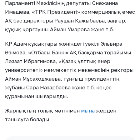
Парламенті Мәжілісінің депутаты Снежанна
Имашева, «ТРК Президенті» коммерциялық емес
АҚ бас директоры Раушан Қажыбаева, заңгер,
құқық қорғаушы Айман Умарова және т.б.
ҚР Адам құқықтары жөніндегі уәкілі Эльвира
Әзімова, «Отбасы Банкі» АҚ басқарма төрайымы
Ләззат Ибрагимова, «Қазақ ұлттық өнер
университеті» мемлекеттік мекемесінің ректоры
Айман Мұсаходжаева, тұңғыш президенттің
жұбайы Сара Назарбаева және т.б. кеңес
құрамынан шығарылды.
Жарлықтың толық мәтінімен
мына
жерден
танысуға болады.