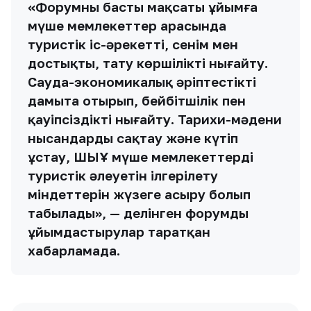
«Форумның басты мақсаты ұйымға
мүше мемлекеттер арасында
туристік іс-әрекетті, сенім мен
достықты, тату көршілікті нығайту.
Сауда-экономикалық әріптестікті
дамыта отырып, бейбітшілік пен
қауіпсіздікті нығайту. Тарихи-мәдени
нысандарды сақтау және күтіп
ұстау, ШЫҰ мүше мемлекеттердің
туристік әлеуетін ілгерілету
міндеттерін жүзеге асыру болып
табылады», — делінген форумды
ұйымдастырулар таратқан
хабарламада.