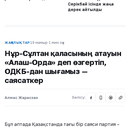
Серікбай ісінде жаңа
дерек айтылды
19 мамыр
·
1 мин оқу
ЖАҢАЛЫҚТАР
Нұр-Сұлтан қаласының атауын
«Алаш-Орда» деп өзгертіп,
ОДКБ-дан шығамыз —
саясаткер
Алмас Жарасхан
Бөлісу:
@
Бұл аптада Қазақстанда тағы бір саяси партия –