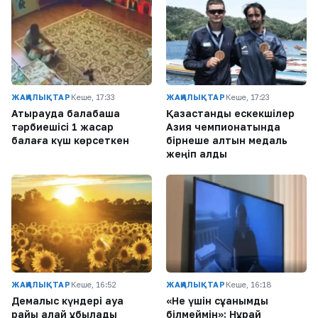
ЖАҢАЛЫҚТАР
Кеше, 17:33
ЖАҢАЛЫҚТАР
Кеше, 17:23
Атырауда балабақша
Қазақстандық ескекшілер
тәрбиешісі 1 жасар
Азия чемпионатында
балаға күш көрсеткен
бірнеше алтын медаль
жеңіп алды
ЖАҢАЛЫҚТАР
Кеше, 16:52
ЖАҢАЛЫҚТАР
Кеше, 16:18
Демалыс күндері ауа
«Не үшін сұққанымды
райы қалай құбылады
білмеймін»: Нұрай