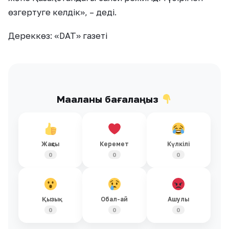
өзгертуге келдік», – деді.
Дереккөз: «DAT» газеті
Мақаланы бағалаңыз
Жақсы
Керемет
Күлкілі
0
0
0
Қызық
Обал-ай
Ашулы
0
0
0