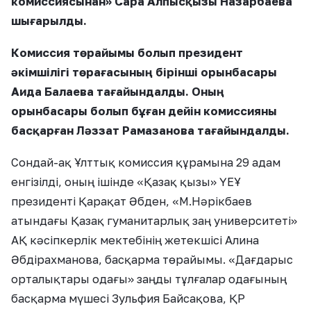
комиссиясынан» Сара Алпысқызы Назарбаева
шығарылды.
Комиссия төрайымы болып президент
әкімшілігі төрағасының бірінші орынбасары
Аида Балаева тағайындалды. Оның
орынбасары болып бұған дейін комиссияны
басқарған Ләззат Рамазанова тағайындалды.
Сондай-ақ Ұлттық комиссия құрамына 29 адам
енгізілді, оның ішінде «Қазақ қызы» ҮЕҰ
президенті Қарақат Әбден, «М.Нәрікбаев
атындағы Қазақ гуманитарлық заң университеті»
АҚ кәсіпкерлік мектебінің жетекшісі Алина
Әбдірахманова, басқарма төрайымы. «Дағдарыс
орталықтары одағы» заңды тұлғалар одағының
басқарма мүшесі Зульфия Байсақова, ҚР