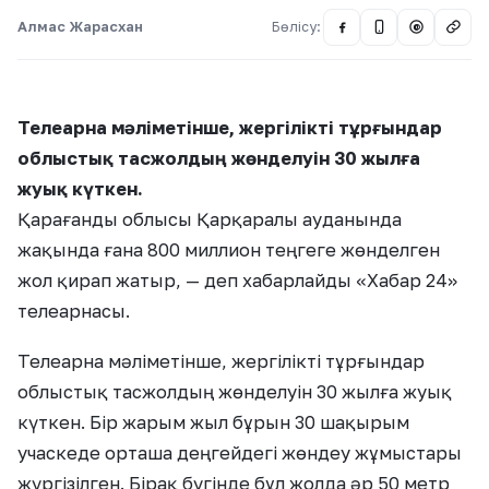
Алмас Жарасхан
Бөлісу:
@
Телеарна мәліметінше, жергілікті тұрғындар
облыстық тасжолдың жөнделуін 30 жылға
жуық күткен.
Қарағанды облысы Қарқаралы ауданында
жақында ғана 800 миллион теңгеге жөнделген
жол қирап жатыр, — деп хабарлайды «Хабар 24»
телеарнасы.
Телеарна мәліметінше, жергілікті тұрғындар
облыстық тасжолдың жөнделуін 30 жылға жуық
күткен. Бір жарым жыл бұрын 30 шақырым
учаскеде орташа деңгейдегі жөндеу жұмыстары
жүргізілген. Бірақ бүгінде бұл жолда әр 50 метр