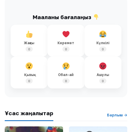
Мақаланы бағалаңыз
Жақсы
Керемет
Күлкілі
0
0
0
Қызық
Обал-ай
Ашулы
0
0
0
Ұқсас жаңалықтар
Барлығы →