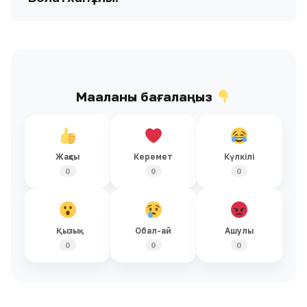
0
0
0
Қызық
Обал-ай
Ашулы
0
0
0
Ұқсас жаңалықтар
Барлығы →
БАСТЫ ТАҚЫРЫП
Кеше, 20:21
БАСТЫ ТАҚЫРЫП
Кеше, 20:04