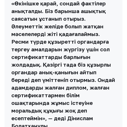
органдар анық-қанығын айтып
береді деп үміттеніп отырмыз. Ондай
адамдардың жалған диплом, жалған
сертификаттармен білім
ошақтарында жұмыс істеуіне
моральдық құқығы жоқ деп
есептеймін», — деді Дінислам
Болатханұлы.
Мақаланы бағалаңыз
Жақсы
Керемет
Күлкілі