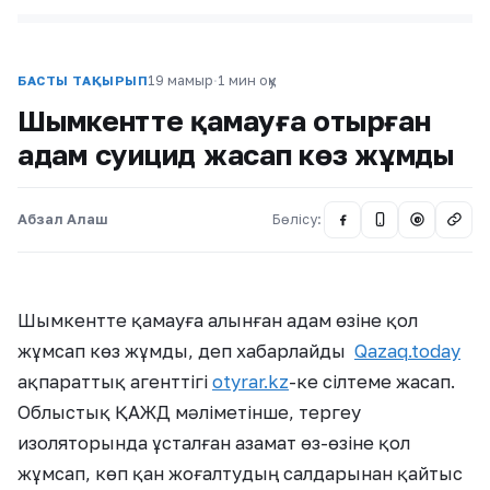
19 мамыр
·
1 мин оқу
БАСТЫ ТАҚЫРЫП
Шымкентте қамауға отырған
адам суицид жасап көз жұмды
Абзал Алаш
Бөлісу:
@
Шымкентте қамауға алынған адам өзіне қол
жұмсап көз жұмды, деп хабарлайды
Qazaq.today
ақпараттық агенттігі
otyrar.kz
-ке сілтеме жасап.
Облыстық ҚАЖД мәліметінше, тергеу
изоляторында ұсталған азамат өз-өзіне қол
жұмсап, көп қан жоғалтудың салдарынан қайтыс