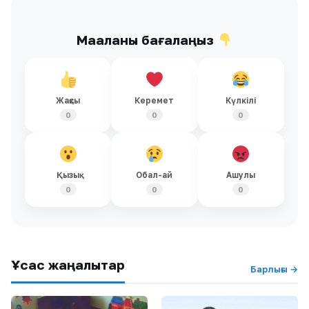
Мақаланы бағалаңыз
Жақсы
Керемет
Күлкілі
0
0
0
Қызық
Обал-ай
Ашулы
0
0
0
Ұқсас жаңалықтар
Барлығы →