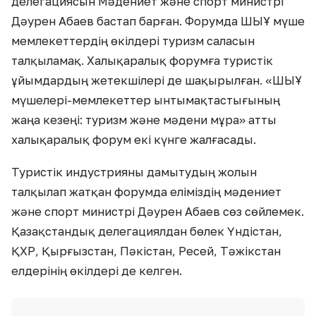
делегациясын Мәдениет және спорт министрі
Дәурен Абаев бастап барған. Форумда ШЫҰ мүше
мемлекеттердің өкілдері туризм саласын
талқыламақ. Халықаралық форумға туристік
ұйымдардың жетекшілері де шақырылған. «ШЫҰ
мүшелері-мемлекеттер ынтымақтастығының
жаңа кезеңі: туризм және мәдени мұра» атты
халықаралық форум екі күнге жалғасады.
Туристік индустрияны дамытудың жолын
талқылап жатқан форумда еліміздің мәдениет
және спорт министрі Дәурен Абаев сөз сөйлемек.
Қазақстандық делегациялдан бөлек Үндістан,
ҚХР, Қырғызстан, Пәкістан, Ресей, Тәжікстан
елдерінің өкілдері де келген.