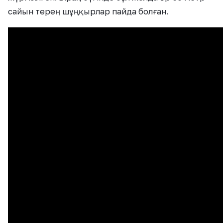
сайын терең шұңқырлар пайда болған.