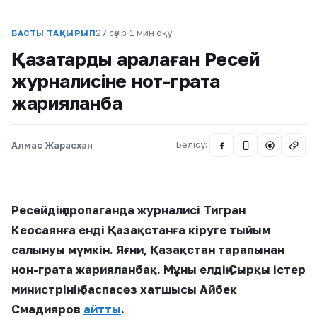
27 сәуір
·
1 мин оқу
БАСТЫ ТАҚЫРЫП
Қазақтарды қаралаған Ресей
журналисіне нот-грата
жарияланбақ
Алмас Жарасхан
Бөлісу:
@
Ресейдің пропаганда журналисі Тигран
Кеосаянға енді Қазақстанға кіруге тыйым
салынуы мүмкін. Яғни, Қазақстан тарапынан
нон-грата жарияланбақ. Мұны елдің Сырқы істер
министрінің баспасөз хатшысы Айбек
Смадияров
айтты
.