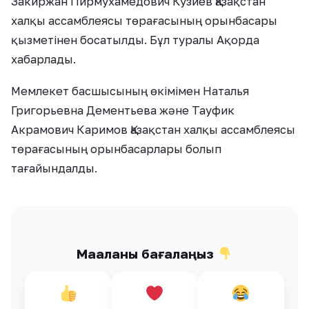
Закиржан Пирмухамедович Кузиев Қазақстан
халқы ассамблеясы төрағасының орынбасары
қызметінен босатылды. Бұл туралы Ақорда
хабарлады.
Мемлекет басшысының өкімімен Наталья
Григорьевна Дементьева және Тауфик
Акрамович Каримов Қазақстан халқы ассамблеясы
төрағасының орынбасарлары болып
тағайындалды.
Мақаланы бағалаңыз