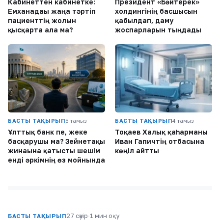
Кабинеттен кабинетке:
Президент «Бәйтерек»
Емханадағы жаңа тәртіп
холдингінің басшысын
пациенттің жолын
қабылдап, даму
қысқарта ала ма?
жоспарларын тыңдады
БАСТЫ ТАҚЫРЫП
5 тамыз
БАСТЫ ТАҚЫРЫП
4 тамыз
Ұлттық банк пе, жеке
Тоқаев Халық қаһарманы
басқарушы ма? Зейнетақы
Иван Гапичтің отбасына
жинағына қатысты шешім
көңіл айтты
енді әркімнің өз мойнында
27 сәуір
·
1 мин оқу
БАСТЫ ТАҚЫРЫП