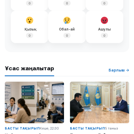
0
0
0
Қызық
Обал-ай
Ашулы
0
0
0
Ұқсас жаңалықтар
Барлығы →
БАСТЫ ТАҚЫРЫП
Кеше, 22:30
БАСТЫ ТАҚЫРЫП
5 тамыз