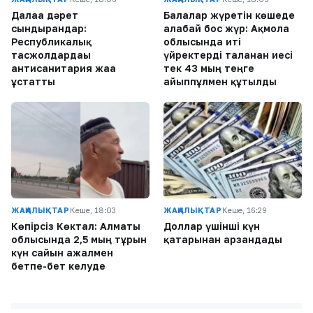
Далаға дәрет
Балалар жүретін көшеде
сындырғандар:
алабай бос жүр: Ақмола
Республикалық
облысында иті
тасжолдардағы
үйректерді таланған иесі
антисанитария жаға
тек 43 мың теңге
ұстатты
айыппұлмен құтылды
ЖАҢАЛЫҚТАР
Кеше, 18:03
ЖАҢАЛЫҚТАР
Кеше, 16:29
Көпірсіз Көктaл: Алматы
Доллар үшінші күн
облысында 2,5 мың тұрғын
қатарынан арзандады
күн сайын ажалмен
бетпе-бет келуде