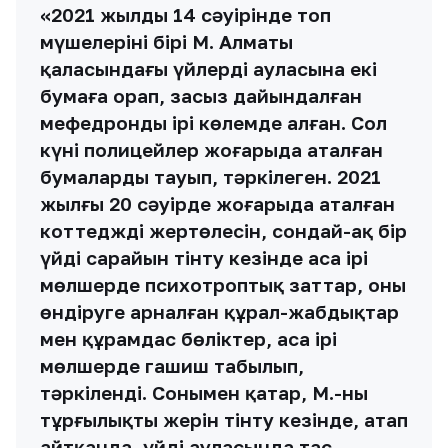
«2021 жылдың 14 сәуірінде топ
мүшелерінің бірі М. Алматы
қаласындағы үйлердің ауласына екі
бумаға орап, заңсыз дайындалған
мефедронды ірі көлемде алған. Сол
күні полицейлер жоғарыда аталған
бумаларды тауып, тәркілеген. 2021
жылғы 20 сәуірде жоғарыда аталған
коттедждің жертөлесін, сондай-ақ бір
үйдің сарайын тінту кезінде аса ірі
мөлшерде психотроптық заттар, оны
өндіруге арналған құрал-жабдықтар
мен құрамдас бөліктер, аса ірі
мөлшерде гашиш табылып,
тәркіленді. Сонымен қатар, М.-ның
тұрғылықты жерін тінту кезінде, атап
айтқанда, үйдің ауласында тас