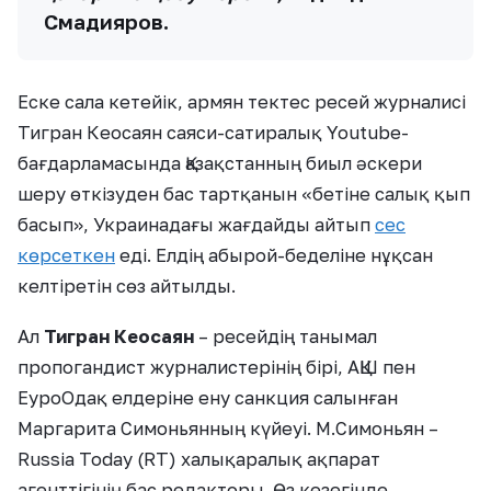
Смадияров.
Еске сала кетейік, армян тектес ресей журналисі
Тигран Кеосаян саяси-сатиралық Youtube-
бағдарламасында Қазақстанның биыл әскери
шеру өткізуден бас тартқанын «бетіне салық қып
басып», Украинадағы жағдайды айтып
сес
көрсеткен
еді. Елдің абырой-беделіне нұқсан
келтіретін сөз айтылды.
Ал
Тигран Кеосаян
– ресейдің танымал
пропогандист журналистерінің бірі, АҚШ пен
ЕуроОдақ елдеріне ену санкция салынған
Маргарита Симоньянның күйеуі. М.Симоньян –
Russia Today (RT) халықаралық ақпарат
агенттігінің бас редакторы. Өз кезегінде