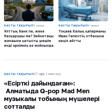
БАСТЫ ТАҚЫРЫП
5 тамыз
БАСТЫ ТАҚЫРЫП
4 тамыз
Ұлттық банк пе, жеке
Тоқаев Халық қаһарманы
басқарушы ма? Зейнетақы
Иван Гапичтің отбасына
жинағына қатысты шешім
көңіл айтты
енді әркімнің өз мойнында
27 сәуір
·
1 мин оқу
БАСТЫ ТАҚЫРЫП
«Есірткі дайындаған»:
Алматыда Q-pop Mad Men
музыкалық тобының мүшелері
сотталды