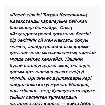
«Ресей тілшісі Тигран Кеосаянның
Қазақстанды қаралауына бей-жай
барамасқа болмайды. Оның
айтқандары ресей қоғамның белгілі
бір бөлігінің ой мен мақсаты болуы
мүмкін, алайда ресей-қазақ қарым-
қатынасының ықтымақтастық ниетіне
мүлде сәйкес келмейді. Тілшінің
бұлай сөйлеуі дұрыс емес, екі елдің
қарым-қатынасына сызат түсіруі
мүмкін. Әрі оны ел дұшпандары кері
пайдаланып кетуі мүмкін. Меніңше,
оны (тілшіні – ред) Қазақстанға кіруге
тыйым салынған тұлғалардың
қатарына қосу керек»
, — дейді Айбек