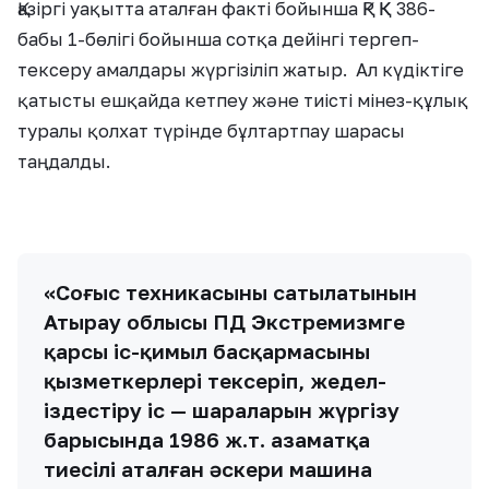
Қазіргі уақытта аталған факті бойынша ҚР ҚК 386-
бабы 1-бөлігі бойынша сотқа дейінгі тергеп-
тексеру амалдары жүргізіліп жатыр. Ал күдіктіге
қатысты ешқайда кетпеу және тиісті мінез-құлық
туралы қолхат түрінде бұлтартпау шарасы
таңдалды.
«Соғыс техникасының сатылатынын
Атырау облысы ПД Экстремизмге
қарсы іс-қимыл басқармасының
қызметкерлері тексеріп, жедел-
іздестіру іс — шараларын жүргізу
барысында 1986 ж.т. азаматқа
тиесілі аталған әскери машина