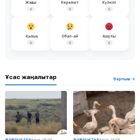
Жақсы
Керемет
Күлкілі
0
0
0
Қызық
Обал-ай
Ашулы
0
0
0
Ұқсас жаңалықтар
Барлығы →
ЖАҢАЛЫҚТАР
Кеше, 18:06
ЖАҢАЛЫҚТАР
Кеше, 18:05