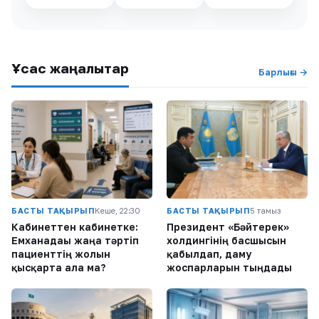
Ұқсас жаңалықтар
Барлығы →
БАСТЫ ТАҚЫРЫП
Кеше, 22:30
БАСТЫ ТАҚЫРЫП
5 тамыз
Кабинеттен кабинетке:
Президент «Бәйтерек»
Емханадағы жаңа тәртіп
холдингінің басшысын
пациенттің жолын
қабылдап, даму
қысқарта ала ма?
жоспарларын тыңдады