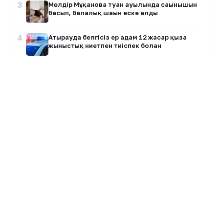
3
Мөлдір Мұқанова туған ауылында сағынышын
басып, балалық шағын еске алды
4
Атырауда белгісіз ер адам 12 жасар қызға
жыныстық ниетпен тиіспек болған
5
Иран парламенті Ормуз бұғазы арқылы АҚШ
пен Израиль кемелерінің өтуіне тыйым
салуды қарастыруда
6
Димаш Құдайберген DiMENSIONS атты жаңа
әлемдік тур бастайды
7
Қазақстанда ертең аптап ыстық сақталады:
кей өңірлерде найзағай мен бұршақ күтіледі
Барлық жазбалар
8
Димаш Құдайберген қарындасының тойында
ән айтып, желіде пікірталас тудырды
+22°
Алматы
9
Қазақстандық хоккейші Бұлбұл Қартанбай
7 Авг, Пт
Ашық
Канададағы беделді университетке жұмысқа