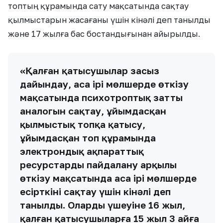
топтың құрамында сату мақсатында сақтау
қылмыстарын жасағаны үшін кінәлі деп танылды
және 17 жылға бас бостандығынан айырылды.
«Қалған қатысушылар заңсыз
дайындау, аса ірі мөлшерде өткізу
мақсатында психотроптық заттың
аналогын сақтау, ұйымдасқан
қылмыстық топқа қатысу,
ұйымдасқан топ құрамында
электрондық ақпараттық
ресурстарды пайдалану арқылы
өткізу мақсатында аса ірі мөлшерде
есірткіні сақтау үшін кінәлі деп
танылды. Олардың үшеуіне 16 жыл,
қалған қатысушыларға 15 жыл 3 айға