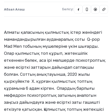
Абзал Алаш
Бөлісу:
@
Алматы қаласының қылмыстық істер жөніндегі
мамандандырылған ауданаралық соты Q-pop
Mad Men тобының мүшелеріне үкім шығарды.
Олар қылмыстық топ құрып, жетекшілік
еткеннен бөлек, аса ірі мөлшерде психотроптық
және есірткі заттарын дайындап сатпақшы
болған. Соттың анықтауынша, 2020 жылы
қыркүйекте Х. құрған қылмыстық топтың
құрамына 6 адам кірген. Олардың барлығы
мефедрон психотроптық затының аналогын
заңсыз дайындауға және есірткі заты гашишті
өткізуге қатысқан. Қылмыстық топтың жетекшісі