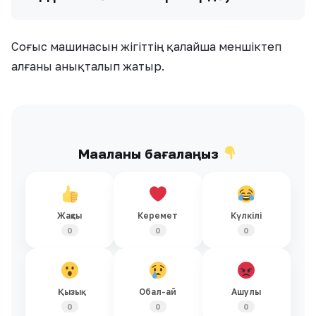
Соғыс машинасын жігіттің қалайша меншіктеп
алғаны анықталып жатыр.
Мақаланы бағалаңыз
Жақсы
Керемет
Күлкілі
0
0
0
Қызық
Обал-ай
Ашулы
0
0
0