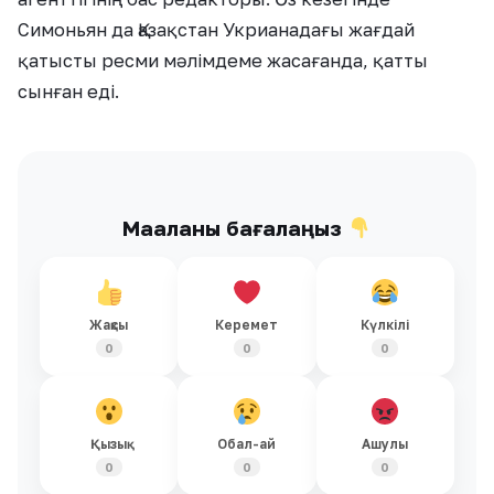
Симоньян да Қазақстан Укрианадағы жағдай
қатысты ресми мәлімдеме жасағанда, қатты
сынған еді.
Мақаланы бағалаңыз
Жақсы
Керемет
Күлкілі
0
0
0
Қызық
Обал-ай
Ашулы
0
0
0