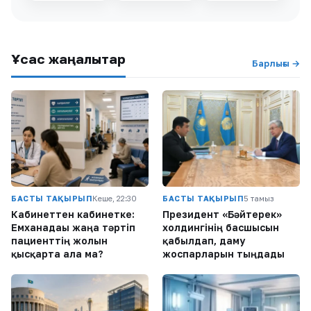
Ұқсас жаңалықтар
Барлығы →
БАСТЫ ТАҚЫРЫП
Кеше, 22:30
БАСТЫ ТАҚЫРЫП
5 тамыз
Кабинеттен кабинетке:
Президент «Бәйтерек»
Емханадағы жаңа тәртіп
холдингінің басшысын
пациенттің жолын
қабылдап, даму
қысқарта ала ма?
жоспарларын тыңдады