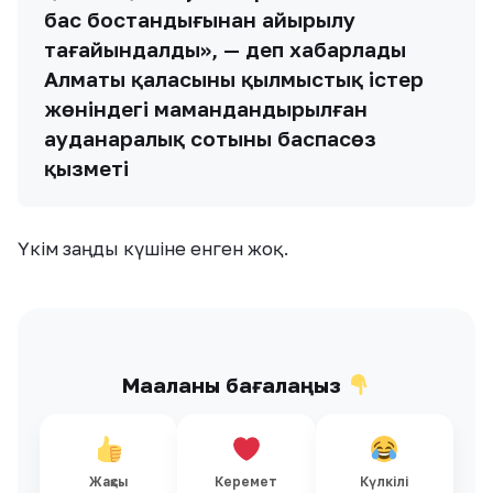
бас бостандығынан айырылу
тағайындалды», — деп хабарлады
Алматы қаласының қылмыстық істер
жөніндегі мамандандырылған
ауданаралық сотының баспасөз
қызметі
Үкім заңды күшіне енген жоқ.
Мақаланы бағалаңыз
Жақсы
Керемет
Күлкілі