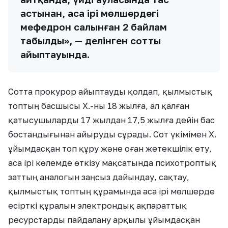
астынан, аса ірі мөлшердегі
мефедрон салынған 2 байлам
табылды», — делінген соттың
айыптауында.
Сотта прокурор айыптауды қолдап, қылмыстық
топтың басшысы Х.-ны 18 жылға, ал қалған
қатысушыларды 17 жылдан 17,5 жылға дейін бас
бостандығынан айыруды сұрады. Сот үкімімен Х.
ұйымдасқан топ құру және оған жетекшілік ету,
аса ірі көлемде өткізу мақсатында психотроптық
заттың аналогын заңсыз дайындау, сақтау,
қылмыстық топтың құрамында аса ірі мөлшерде
есірткі құралын электрондық ақпараттық
ресурстарды пайдалану арқылы ұйымдасқан