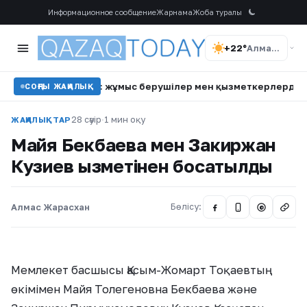
Информационное сообщение
Жарнама
Жоба туралы
+22°
Алматы
 талаптары: жұмыс берушілер мен қызметкерлердің міндеттер
СОҢҒЫ ЖАҢАЛЫҚ
28 сәуір
·
1 мин оқу
ЖАҢАЛЫҚТАР
Майя Бекбаева мен Закиржан
Кузиев қызметінен босатылды
Алмас Жарасхан
Бөлісу:
@
Мемлекет басшысы Қасым-Жомарт Тоқаевтың
өкімімен Майя Толегеновна Бекбаева және