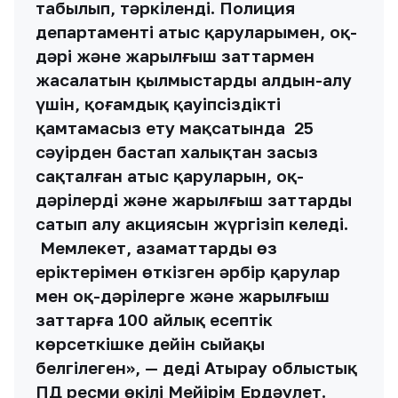
табылып, тәркіленді. Полиция
департаменті атыс қаруларымен, оқ-
дәрі және жарылғыш заттармен
жасалатын қылмыстардың алдын-алу
үшін, қоғамдық қауіпсіздікті
қамтамасыз ету мақсатында 25
сәуірден бастап халықтан заңсыз
сақталған атыс қаруларын, оқ-
дәрілерді және жарылғыш заттарды
сатып алу акциясын жүргізіп келеді.
Мемлекет, азаматтардың өз
еріктерімен өткізген әрбір қарулар
мен оқ-дәрілерге және жарылғыш
заттарға 100 айлық есептік
көрсеткішке дейін сыйақы
белгілеген», — деді Атырау облыстық
ПД ресми өкілі Мейірім Ердәулет.