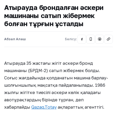
Атырауда брондалған әскери
машинаны сатып жібермек
болған тұрғын ұсталды
Абзал Алаш
Бөлісу:
@
Атырауда 35 жастағы жігіт әскери бронд
машинаны (БРДМ-2) сатып жібермек болды.
Соғыс жағдайында қолданатын машина барлау-
шолғыншылық мақсатқа пайдаланылады. 1986
жылғы жігітке тиесілі әскери көлік қаладағы
авотұрақтардың бірінде тұрған, деп
хабарлайды
Qazaq.Totay
ақпараттық агенттігі.