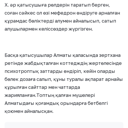
Х. әр қатысушыға рөлдерін таратып берген,
соған сәйкес ол өзі мефедрон өндіруге арналған
құрамдас бөліктерді алумен айналысып, сатып
алушылармен келіссөздер жүргізген.
Басқа қатысушылар Алматы қаласында зертхана
ретінде жабдықталған коттедждің жертөлесінде
психотроптық заттарды өндіріп, кейін оларды
бөлек дозаға салып, құны туралы ақпарат арнайы
құрылған сайттар мен чаттарда
жарияланған.Топтың қалған мүшелері
Алматыдағы қоғамдық орындарға бетбелгі
қоюмен айналысқан.