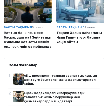
БАСТЫ ТАҚЫРЫП
5 тамыз
БАСТЫ ТАҚЫРЫП
4 тамыз
Ұлттық банк пе, жеке
Тоқаев Халық қаһарманы
басқарушы ма? Зейнетақы
Иван Гапичтің отбасына
жинағына қатысты шешім
көңіл айтты
енді әркімнің өз мойнында
Соңғы жазбалар
1
АҚШ президенті туғаннан азаматтық құқығын
шектеуге бағытталған жаңа жарлықтарға қол
қойды
2
Еңбек кодексіндегі киберқауіпсіздік
талаптары: жұмыс берушілер мен
қызметкерлердің міндеттері