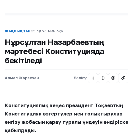
25 сәуір
·
1 мин оқу
ЖАҢАЛЫҚТАР
Нұрсұлтан Назарбаевтың
мәртебесі Конституцияда
бекітіледі
Алмас Жарасхан
Бөлісу:
@
Конституциялық кеңес президент Тоқаевтың
Конституцияға өзгертулер мен толықтырулар
енгізу жобасын қарау туралы үндеуін өндіріске
қабылдады.