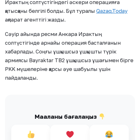
Ирактың солтүстігіндегі әскери операцияға
қатысқаны белгілі болды. Бұл туралы
Qazaq.Today
ақпарат агенттігі жазды.
Сәуір айында ресми Анкара Ирактың
солтүстігінде арнайы операция басталғанын
хабарлады. Соңғы ұшқышсыз ұшқышты түрік
армиясы Bayraktar TB2 ұшқышсыз ұшағымен бірге
PKK мүшелеріне қарсы әуе шабуылы үшін
пайдаланды.
Мақаланы бағалаңыз