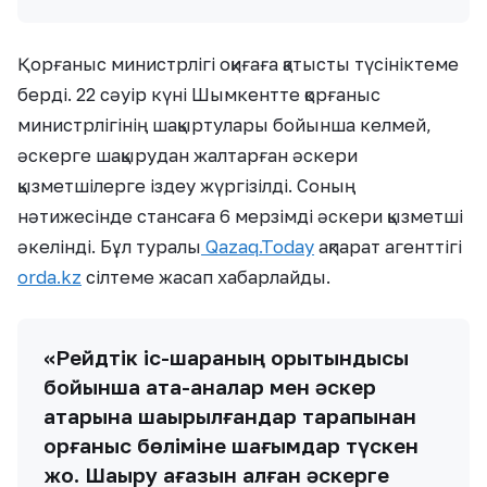
Қорғаныс министрлігі оқиғаға қатысты түсініктеме
берді. 22 сәуір күні Шымкентте қорғаныс
министрлігінің шақыртулары бойынша келмей,
әскерге шақырудан жалтарған әскери
қызметшілерге іздеу жүргізілді. Соның
нәтижесінде стансаға 6 мерзімді әскери қызметші
әкелінді. Бұл туралы
Qazaq.Today
ақпарат агенттігі
orda.kz
сілтеме жасап хабарлайды.
«Рейдтік іс-шараның қорытындысы
бойынша ата-аналар мен әскер
қатарына шақырылғандар тарапынан
қорғаныс бөліміне шағымдар түскен
жоқ. Шақыру қағазын алған әскерге