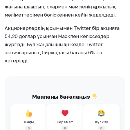
жағына шақырып, олармен мәміленің қаржылық
мәліметтерімен бөліскеннен кейін жеделдеді.
Акционерлердің қысымымен Twitter бір акцияға
54,20 доллар ұсынған Маскпен келіссөздер
жүргізді. Бұл жаңалық шыққан кезде Twitter
акцияларының биржадағы бағасы 6%-ға
көтерілді.
Мақаланы бағалаңыз
Жақсы
Керемет
Күлкілі
0
0
0