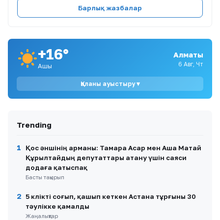
Барлық жазбалар
8
Заттыбек Көпбосынов Досымжан
Таңатаровтың әнімен трендке қосылды
+16°
Алматы
9
Дариға Назарбаева Forbes тізімінде 20-орынға
түсті
6 Авг, Чт
Ашық
Қаланы ауыстыру ▾
10
Қазақстанда алғаш рет Майдандық авиация
күні аталып өтуде
Trending
1
Қос әншінің арманы: Тамара Асар мен Аша Матай
Құрылтайдың депутаттары атану үшін саяси
додаға қатыспақ
Басты тақырып
2
5 көлікті соғып, қашып кеткен Астана тұрғыны 30
тәулікке қамалды
Жаңалықтар