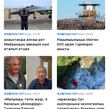
ЖАҢАЛЫҚТАР
Кеше, 17:05
ЖАҢАЛЫҚТАР
Кеше, 16:49
Қазақстанда алғаш рет
Рақымшылыққа ілінген
Майдандық авиация күні
620 адам түрмеден
аталып өтуде
шықты
ЖАҢАЛЫҚТАР
Кеше, 16:07
ЖАҢАЛЫҚТАР
Кеше, 15:53
«Малымды тегін жеді, 4
«Қарағанды Су»
баласын үйлендірді»:
кәсіпорнына экологиялық
Тәжіғали Елеуов
талаптарды бұзғаны үшін