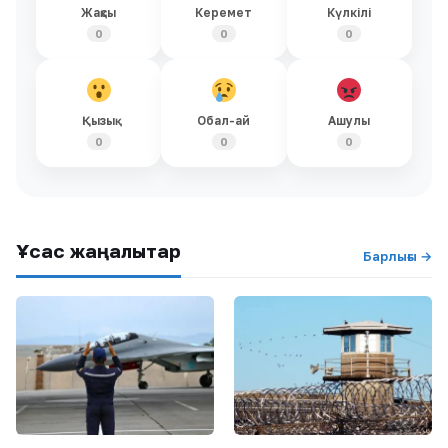
Жақсы
Керемет
Күлкілі
0
0
0
Қызық
Обал-ай
Ашулы
0
0
0
Ұқсас жаңалықтар
Барлығы →