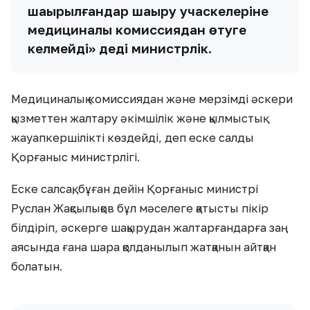
шақырылғандар шақыру учаскелеріне
медициналық комиссиядан өтуге
келмейді» деді министрлік.
Медициналық комиссиядан және мерзімді әскери
қызметтен жалтару әкімшілік және қылмыстық
жауапкершілікті көздейді, деп еске салды
Қорғаныс министрлігі.
Еске салсақ, бұған дейін Қорғаныс министрі
Руслан Жақсылықов бұл мәселеге қатысты пікір
білдіріп, әскерге шақырудан жалтарғандарға заң
аясында ғана шара қолданылып жатқанын айтқан
болатын.