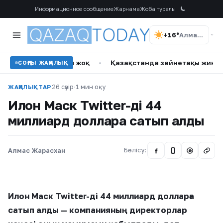
Информационное сообщение
Жарнама
Жоба туралы
+16°
Алматы
 жағдайы жоқ
•
Қазақстанда зейнетақы жинақтарын басқар
СОҢҒЫ ЖАҢАЛЫҚ
26 сәуір
·
1 мин оқу
ЖАҢАЛЫҚТАР
Илон Маск Twitter-ді 44
миллиард долларға сатып алды
Алмас Жарасхан
Бөлісу:
@
Илон Маск Twitter-ді 44 миллиард долларға
сатып алды — компанияның директорлар