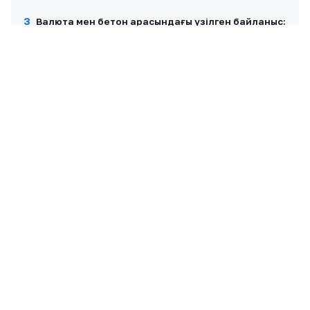
3
Валюта мен бетон арасындағы үзілген байланыс:
теңге нығайғанда цемент неге қымбаттайды?
Басты тақырып
4
Айгүл Иманбаева сіңлісі Райханның ұзату тойын
жариялады
Шоу-бизнес
5
Алтынай Жорабаева қызын ұзатып, тойдан кейін
ауырып қалғанын айтты
Шоу-бизнес
ЖАРНАМА ОРНЫ
300×250