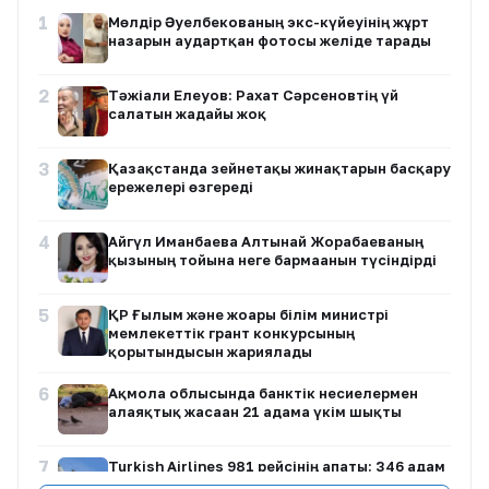
1
Мөлдір Әуелбекованың экс-күйеуінің жұрт
назарын аудартқан фотосы желіде тарады
2
Тәжіғали Елеуов: Рахат Сәрсеновтің үй
салатын жағдайы жоқ
3
Қазақстанда зейнетақы жинақтарын басқару
ережелері өзгереді
4
Айгүл Иманбаева Алтынай Жорабаеваның
қызының тойына неге бармағанын түсіндірді
5
ҚР Ғылым және жоғары білім министрі
мемлекеттік грант конкурсының
қорытындысын жариялады
6
Ақмола облысында банктік несиелермен
алаяқтық жасаған 21 адамға үкім шықты
7
Turkish Airlines 981 рейсінің апаты: 346 адам
қаза тапқан әуе трагедиясы