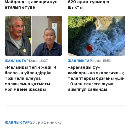
Майдандық авиация күні
620 адам түрмеден
аталып өтуде
шықты
ЖАҢАЛЫҚТАР
Кеше, 16:07
ЖАҢАЛЫҚТАР
Кеше, 15:53
«Малымды тегін жеді, 4
«Қарағанды Су»
баласын үйлендірді»:
кәсіпорнына экологиялық
Тәжіғали Елеуов
талаптарды бұзғаны үшін
малшысына қатысты
10 млн теңгеге жуық
мәлімдеме жасады
айыппұл салынды
26 сәуір
·
1 мин оқу
ЖАҢАЛЫҚТАР