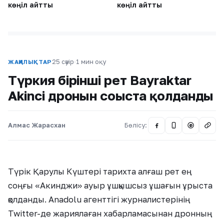
көңіл айтты
көңіл айтты
25 сәуір
·
1 мин оқу
ЖАҢАЛЫҚТАР
Түркия бірінші рет Bayraktar
Akinci дронын соғыста қолданды
Алмас Жарасхан
Бөлісу:
@
Түрік Қарулы Күштері тарихта алғаш рет ең
соңғы «Акинджи» ауыр ұшқышсыз ұшағын ұрыста
қолданды. Anadolu агенттігі журналистерінің
Twitter-де жариялаған хабарламасынан дронның