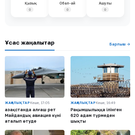
Қызық
Обал-ай
Ашулы
0
0
0
Ұқсас жаңалықтар
Барлығы →
ЖАҢАЛЫҚТАР
Кеше, 17:05
ЖАҢАЛЫҚТАР
Кеше, 16:49
Қазақстанда алғаш рет
Рақымшылыққа ілінген
Майдандық авиация күні
620 адам түрмеден
аталып өтуде
шықты