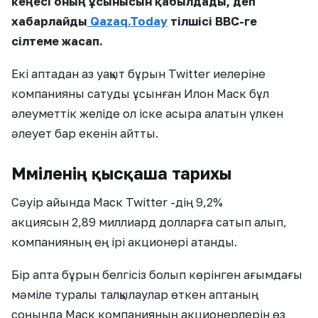
кеңесі оның ұсынысын қабылдады, деп
хабарлайды
Qazaq.Today
тілшісі BBC-ге
сілтеме жасап.
Екі аптадан аз уақыт бұрын Twitter иелеріне
компанияны сатуды ұсынған Илон Маск бұл
әлеуметтік желіде ол іске асыра алатын үлкен
әлеует бар екенін айтты.
Мәміленің қысқаша тарихы
Сәуір айында Маск Twitter
-дің 9,2%
акциясын
2,89 миллиард долларға сатып алып,
компанияның ең ірі акционері атанды.
Бір апта бұрын белгісіз болып көрінген ағымдағы
мәміле туралы талқылаулар өткен аптаның
соңында Маск компанияның акционерлерін өз