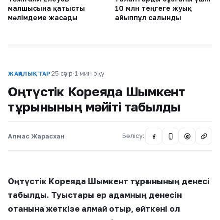
малшысына қатысты
10 млн теңгеге жуық
мәлімдеме жасады
айыппұл салынды
25 сәуір
·
1 мин оқу
ЖАҢАЛЫҚТАР
Оңтүстік Кореяда Шымкент
тұрғынының мәйіті табылды
Алмас Жарасхан
Бөлісу:
@
Оңтүстік Кореяда Шымкент тұрғынының денесі
табылды. Туыстары ер адамның денесін
отанына жеткізе алмай отыр, өйткені ол