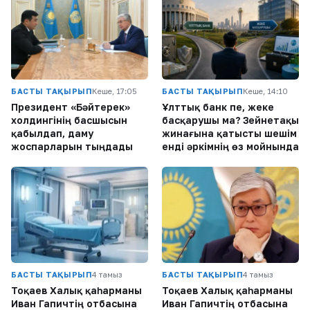
БАСТЫ ТАҚЫРЫП
Кеше, 17:05
БАСТЫ ТАҚЫРЫП
Кеше, 14:10
Президент «Бәйтерек»
Ұлттық банк пе, жеке
холдингінің басшысын
басқарушы ма? Зейнетақы
қабылдап, даму
жинағына қатысты шешім
жоспарларын тыңдады
енді әркімнің өз мойнында
БАСТЫ ТАҚЫРЫП
4 тамыз
БАСТЫ ТАҚЫРЫП
4 тамыз
Тоқаев Халық қаһарманы
Тоқаев Халық қаһарманы
Иван Гапичтің отбасына
Иван Гапичтің отбасына