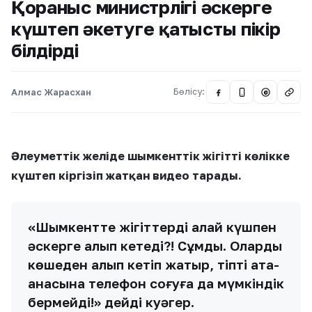
Қорғаныс министрлігі әскерге
күштеп әкетуге қатысты пікір
білдірді
Алмас Жарасхан
Бөлісу:
@
Әлеуметтік желіде шымкенттік жігітті көлікке
күштеп кіргізіп жатқан видео тарады.
«Шымкентте жігіттерді қалай күшпен
әскерге алып кетеді?! Сұмдық. Оларды
көшеден алып кетіп жатыр, тіпті ата-
анасына телефон соғуға да мүмкіндік
бермейді!» дейді куәгер.