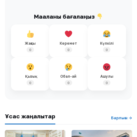
Мақаланы бағалаңыз
Жақсы
Керемет
Күлкілі
0
0
0
Қызық
Обал-ай
Ашулы
0
0
0
Ұқсас жаңалықтар
Барлығы →