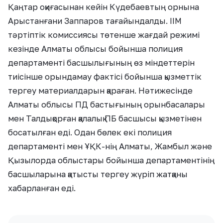
Қаңтар оқиғасынан кейін Күдебаевтың орнына
Арыстанғани Заппаров тағайындалды. ІІМ
тәртіптік комиссиясы төтенше жағдай режимі
кезінде Алматы облысы бойынша полиция
департаменті басшылығының өз міндеттерін
тиісінше орындамау фактісі бойынша қызметтік
тергеу материалдарын қараған. Нәтижесінде
Алматы облысы ПД бастығының орынбасалары
мен Талдықорған қалалық ПБ басшысы қызметінен
босатылған еді. Одан бөлек екі полиция
департаменті мен ҰҚК-нің Алматы, Жамбыл және
Қызылорда облыстары бойынша департаментінің
басшыларына қатысты тергеу жүріп жатқаны
хабарланған еді.