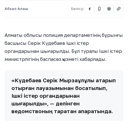
Абзал Алаш
Бөлісу:
@
Алматы облысы полиция департаметінің бұрынғы
басшысы Серік Күдебаев ішкі істер
органдарынан шығарылды. Бұл туралы Ішкі істер
министрлігінің баспасөз қызметі хабарлады.
«Күдебаев Серік Мырзақұлұлы атқарып
отырған лауазымынан босатылып,
Ішкі істер органдарынан
шығарылды», — делінген
ведомствоның таратқан ақпаратында.