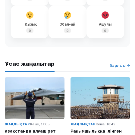
Қызық
Обал-ай
Ашулы
0
0
0
Ұқсас жаңалықтар
Барлығы →
ЖАҢАЛЫҚТАР
Кеше, 17:05
ЖАҢАЛЫҚТАР
Кеше, 16:49
Қазақстанда алғаш рет
Рақымшылыққа ілінген