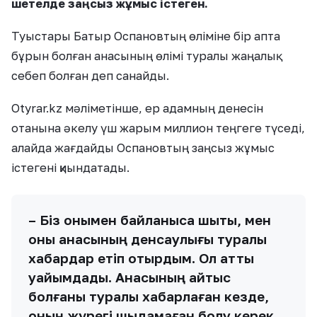
шетелде заңсыз жұмыс істеген.
Туыстары Батыр Оспановтың өліміне бір апта
бұрын болған анасының өлімі туралы жаңалық
себеп болған деп санайды.
Otyrar.kz мәліметінше, ер адамның денесін
отанына әкелу үш жарым миллион теңгеге түседі,
алайда жағдайды Оспановтың заңсыз жұмыс
істегені қиындатады.
– Біз онымен байланысқа шықтық, мен
оны анасының денсаулығы туралы
хабардар етіп отырдым. Ол қатты
уайымдады. Анасының қайтыс
болғаны туралы хабарлаған кезде,
оның жүрегі шыдамаған болу керек.