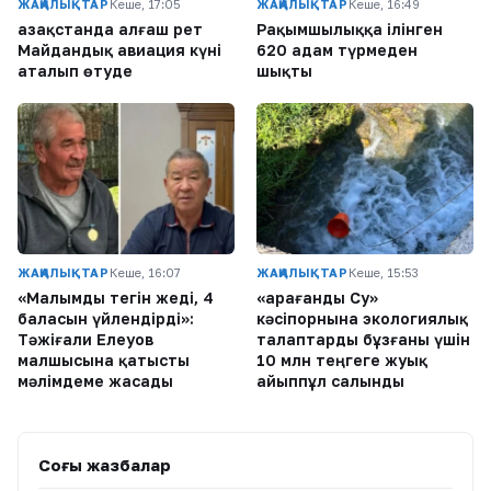
ЖАҢАЛЫҚТАР
Кеше, 17:05
ЖАҢАЛЫҚТАР
Кеше, 16:49
Қазақстанда алғаш рет
Рақымшылыққа ілінген
Майдандық авиация күні
620 адам түрмеден
аталып өтуде
шықты
ЖАҢАЛЫҚТАР
Кеше, 16:07
ЖАҢАЛЫҚТАР
Кеше, 15:53
«Малымды тегін жеді, 4
«Қарағанды Су»
баласын үйлендірді»:
кәсіпорнына экологиялық
Тәжіғали Елеуов
талаптарды бұзғаны үшін
малшысына қатысты
10 млн теңгеге жуық
мәлімдеме жасады
айыппұл салынды
Соңғы жазбалар