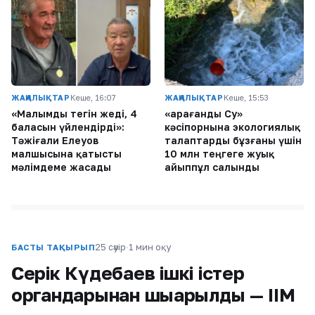
ЖАҢАЛЫҚТАР
Кеше, 16:07
ЖАҢАЛЫҚТАР
Кеше, 15:53
«Малымды тегін жеді, 4
«Қарағанды Су»
баласын үйлендірді»:
кәсіпорнына экологиялық
Тәжіғали Елеуов
талаптарды бұзғаны үшін
малшысына қатысты
10 млн теңгеге жуық
мәлімдеме жасады
айыппұл салынды
25 сәуір
·
1 мин оқу
БАСТЫ ТАҚЫРЫП
Серік Күдебаев ішкі істер
органдарынан шығарылды — ІІМ