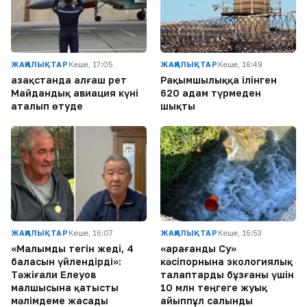
ЖАҢАЛЫҚТАР
Кеше, 17:05
ЖАҢАЛЫҚТАР
Кеше, 16:49
Қазақстанда алғаш рет
Рақымшылыққа ілінген
Майдандық авиация күні
620 адам түрмеден
аталып өтуде
шықты
ЖАҢАЛЫҚТАР
Кеше, 16:07
ЖАҢАЛЫҚТАР
Кеше, 15:53
«Малымды тегін жеді, 4
«Қарағанды Су»
баласын үйлендірді»:
кәсіпорнына экологиялық
Тәжіғали Елеуов
талаптарды бұзғаны үшін
малшысына қатысты
10 млн теңгеге жуық
мәлімдеме жасады
айыппұл салынды