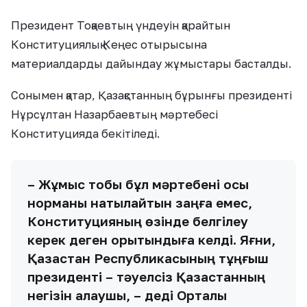
Президент Тоқаевтың үндеуін қарайтын
Конституциялық Кеңес отырысына
материалдарды дайындау жұмыстары басталды.
Сонымен қатар, Қазақстанның бұрынғы президенті
Нұрсұлтан Назарбаевтың мәртебесі
Конституцияда бекітіледі.
– Жұмыс тобы бұл мәртебені осы
норманы нақтылайтын заңға емес,
Конституцияның өзінде белгілеу
керек деген қорытындыға келді. Яғни,
Қазақстан Республикасының тұңғыш
президенті – тәуелсіз Қазақстанның
негізін қалаушы, – деді Орталық