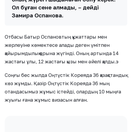
Ол бұған сене алмады, – дейді
Замира Оспанова.
Отбасы Батыр Оспановтың құжаттары мен
жерлеуіне көмектесе алады деген үмітпен
қайырымдылық қорына жүгінді. Оның артында 14
жастағы ұлы, 12 жастағы қызы мен әйелі қалды.э
Соңғы бес жылда Оңтүстік Кореяда 36 қазақстандық
көз жұмды. Қазір Оңтүстік Кореяда 36 мың
отандасымыз жұмыс істейді, олардың 10 мыңға
жуығы ғана жұмыс визасын алған.