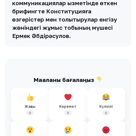
коммуникациялар қызметінде өткен
брифингте Конституцияға
өзгерістер мен толықтырулар енгізу
жөніндегі жұмыс тобының мүшесі
Ермек Әбдірәсулов.
Мақаланы бағалаңыз
Жақсы
Керемет
Күлкілі
0
0
0