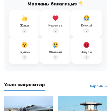
Мақаланы бағалаңыз
Жақсы
Керемет
Күлкілі
0
0
0
Қызық
Обал-ай
Ашулы
0
0
0
Ұқсас жаңалықтар
Барлығы →