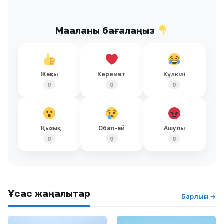
Мақаланы бағалаңыз
Жақсы
Керемет
Күлкілі
0
0
0
Қызық
Обал-ай
Ашулы
0
0
0
Ұқсас жаңалықтар
Барлығы →