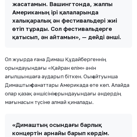
жасатамын. Вашингтонда, жалпы
Американың ірі қалаларында
халықаралық ән фестивальдері жиі
өтіп тұрады. Сол фестивальдерге
қатысып, ән айтамын», — дейді әнші.
Ол жуырда ғана Димаш Құдайбергеннің
орындауындағы «Қайран елім» әнін
ағылшыншаға аударып біткен. Оың айтуынша
Димаштың фанаттары Америкада өте көп. Алайда
олар қазақ әншісінің орындауындағы әндердің
мағынасын түсіне алмай қиналады.
«Димаштың осындағы барлық
концертін арнайы барып көрдім.