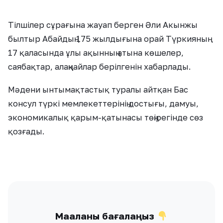
Тілшілер сұрағына жауап берген Әли Акынжы
былтыр Абайдың 175 жылдығына орай Түркияның
17 қаласында ұлы ақынның атына көшелер,
саябақтар, алаңқайлар берілгенін хабарлады.
Мәдени ынтымақтастық туралы айтқан Бас
консул түркі мемлекеттерінің достығы, дамуы,
экономикалық қарым-қатынасы төңірегінде сөз
қозғады.
Мақаланы бағалаңыз