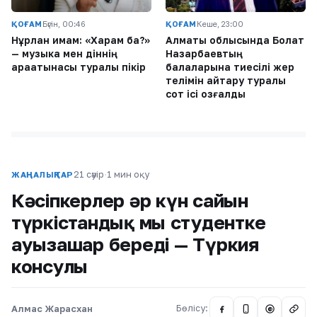
ҚОҒАМ
Бүгін, 00:46
ҚОҒАМ
Кеше, 23:00
Нұрлан имам: «Харам ба?»
Алматы облысында Болат
— музыка мен діннің
Назарбаевтың
арақатынасы туралы пікір
балаларына тиесілі жер
телімін қайтару туралы
сот ісі қозғалды
21 сәуір
·
1 мин оқу
ЖАҢАЛЫҚТАР
Кәсіпкерлер әр күн сайын
түркістандық мың студентке
ауызашар береді — Түркия
консулы
Алмас Жарасхан
Бөлісу:
@