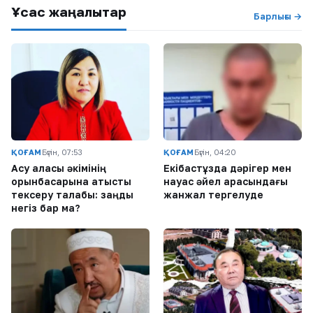
Ұқсас жаңалықтар
Барлығы →
ҚОҒАМ
Бүгін, 07:53
ҚОҒАМ
Бүгін, 04:20
Ақсу қаласы әкімінің
Екібастұзда дәрігер мен
орынбасарына қатысты
науқас әйел арасындағы
тексеру талабы: заңды
жанжал тергелуде
негіз бар ма?