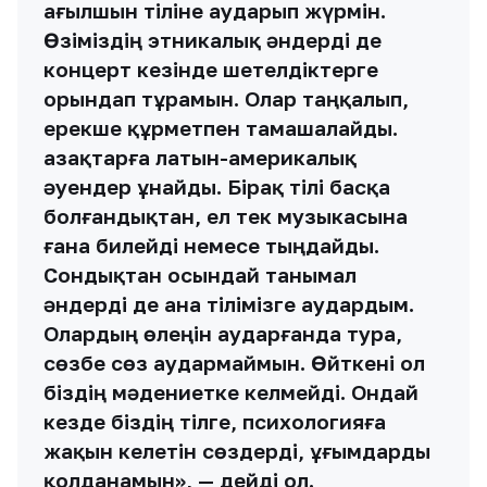
ағылшын тіліне аударып жүрмін.
Өзіміздің этникалық әндерді де
концерт кезінде шетелдіктерге
орындап тұрамын. Олар таңқалып,
ерекше құрметпен тамашалайды.
Қазақтарға латын-америкалық
әуендер ұнайды. Бірақ тілі басқа
болғандықтан, ел тек музыкасына
ғана билейді немесе тыңдайды.
Сондықтан осындай танымал
әндерді де ана тілімізге аудардым.
Олардың өлеңін аударғанда тура,
сөзбе сөз аудармаймын. Өйткені ол
біздің мәдениетке келмейді. Ондай
кезде біздің тілге, психологияға
жақын келетін сөздерді, ұғымдарды
қолданамын», — дейді ол.