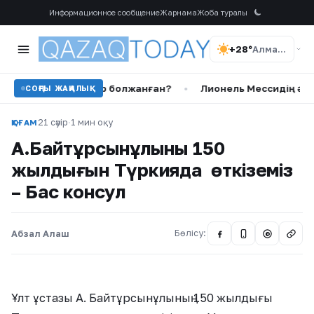
Информационное сообщение
Жарнама
Жоба туралы
+28°
Алматы
й оқиғалар болжанған?
•
Лионель Мессидің әкесі Хорхе 
СОҢҒЫ ЖАҢАЛЫҚ
21 сәуір
·
1 мин оқу
ҚОҒАМ
А.Байтұрсынұлының 150
жылдығын Түркияда өткіземіз
– Бас консул
Абзал Алаш
Бөлісу:
@
Ұлт ұстазы А. Байтұрсынұлының 150 жылдығы