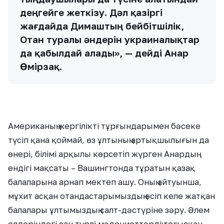
деңгейге жеткізу. Дәл қазіргі
жағдайда Димаштың бейбітшілік,
Отан туралы әндерін украиналықтар
да қабылдай алады», — дейді Анар
Өмірзақ.
Американың жергілікті тұрғындарымен бәсеке
түсіп қана қоймай, өз ұлтының артықшылығын да
өнері, білімі арқылы көрсетіп жүрген Анардың
ендігі мақсаты – Вашингтонда тұратын қазақ
балаларына арнап мектеп ашу. Оның айтуынша,
мұхит асқан отандастарымыздың өсіп келе жатқан
балалары ұлтымыздың салт-дәстүріне зәру. Әлем