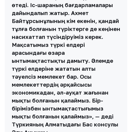
өтеді. Іс-шараның бағдарламалары
дайындалып жатыр. Ахмет
Байтұрсынұлының кім екенін, қандай
тұлға болғанын түріктерге де кеңінен
насихаттап түсіндіруіміз керек.
Мақсатымыз түркі елдері
арасындағы өзара
ынтымақтастықты дамыту. Әлемде
түркі елдеріне жататын алты
тәуелсіз мемлекет бар. Осы
мемлекеттердің әрқайсысы
экономикадан, әл-ауқат жағынан
мықты болғанын қалаймыз. Бір-
бірімізбен ынтымақтастығымыз
мықты болғанын қалаймыз», — деді
Түркияның Алматыдағы Бас консулы