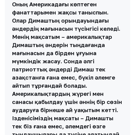
Оның Америкадағы көптеген
фанаттарымен жақсы таныспын.
Олар Димаштың орындауындағы
әндердің мағынасын түсінгісі келеді.
Менің мақсатым – америкалықтар
Димаштың әндерін тыңдағанда
мағынасын да бірден ұғуына
мүмкіндік жасау. Сонда әлгі
патриоттық әндерді Димаш тек
Қазақстанға ғана емес, бүкіл әлемге
айтып тұрғандай болады.
Америкалықтардың жүрегі мен
санасы қабылдау үшін әннің бір сөзін
аударуға бірнеше ай уақытым кетті.
Ізденісіміздің мақсаты – Димашты
тек бiз ғана емес, әлемдегі өзге
тыңдаушылары да түсіне алатындай