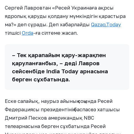
Сергей Лавровтан «Ресей Украинаға ақрсы
ядролық қаруды қолдану мүмкіндігін қарастыра
ма?» деп сұрады. Деп хабарлайды
Qazaq.Today
тілшісі
Orda
-ға сілтеме жасап.
– Тек қарапайым қару-жарақпен
қаруланғанбыз, – деді Лавров
сейсенбіде India Today арнасына
берген сұхбатында.
Еске салайық, наурыз айының соңында Ресей
Федерациясы президентінің баспасөз хатшысы
Дмитрий Песков американдық NBC
телеарнасына берген сұхбатында Ресей