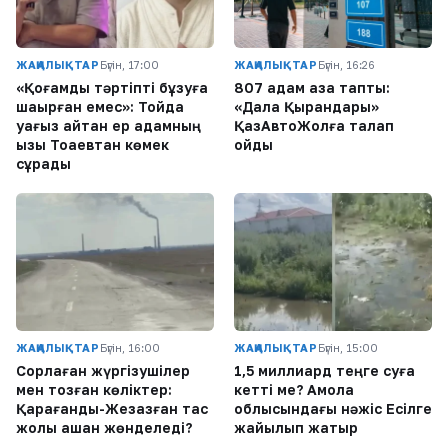
ЖАҢАЛЫҚТАР
Бүгін, 17:00
ЖАҢАЛЫҚТАР
Бүгін, 16:26
«Қоғамдық тәртіпті бұзуға
807 адам қаза тапты:
шақырған емес»: Тойда
«Дала Қырандары»
уағыз айтқан ер адамның
ҚазАвтоЖолға талап
қызы Тоқаевтан көмек
қойды
сұрады
ЖАҢАЛЫҚТАР
Бүгін, 16:00
ЖАҢАЛЫҚТАР
Бүгін, 15:00
Сорлаған жүргізушілер
1,5 миллиард теңге суға
мен тозған көліктер:
кетті ме? Ақмола
Қарағанды-Жезқазған тас
облысындағы нәжіс Есілге
жолы қашан жөнделеді?
жайылып жатыр