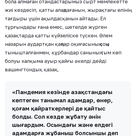
бола алмаған отандастарымыз сырт мемлекетте
жиі кездесіп, қатты алаңдағанын, жырақтағы елінің
тағдыры үшін ақылдасқанын айтады. Ел
тұрғындары ғана емес, шетелде жүрген
қазақтарда қатты күйзеліске түскен. Әлем
назарын аудартқан қаңтар оқиғасының соңы
тынышталғанмен, құрбандар санының тым көп
болуы халқыма ауыр қайғы әкелді дейді
вашингтондық қазақ.
«Пандемия кезінде Қазақстандағы
көптеген танымал адамдар, өнер,
қоғам қайраткерлері де қайтыс
болды. Сол кезде жұбату әнін
шығардым. Осындағы және елдегі
адамдарға жұбаныш болсыншы деп