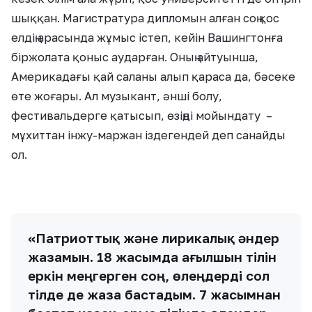
шыққан. Магистратура дипломын алған соң қос
eлдiң арасында жұмыс iстеп, кейін Вашингтонға
біржолата қоныс аударған. Оның айтуынша,
Америкадағы қай саланы алып қараса да, бәсеке
өте жоғары. Ал музыкант, әнші болу,
фестивальдерге қатысып, өзіңді мойындату –
мұхиттан інжу-маржан іздегендей деп санайды
ол.
«Патриоттық және лирикалық әндер
жазамын. 18 жасымда ағылшын тілін
еркін меңгерген соң, өлеңдерді сол
тілде де жаза бастадым. 7 жасымнан