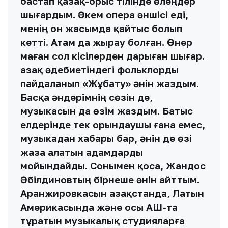
бастап қазақ-орыс тілінде өлеңдер
шығардым. Әкем опера әншісі еді,
менің он жасымда қайтыс болып
кетті. Атам да жырау болған. Өнер
маған сол кісілерден дарыған шығар.
Қазақ әдебиетіндегі фольклорды
пайдаланып «Жұбату» әнін жаздым.
Басқа әндерімнiң сөзін де,
музыкасын да өзім жаздым. Батыс
елдерінде тек орындаушы ғана емес,
музыкадан хабары бар, әнін де өзі
жаза алатын адамдарды
мойындайды. Сонымен қоса, Жандос
Әбілдиновтың бiрнеше әнін айттым.
Аранжировкасын Қазақстанда, Латын
Америкасында және осы АҚШ-та
тұратын музыкалық студияларға