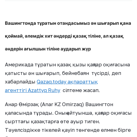
Вашингтонда тұратын отандасымыз ән шығарып қана
қоймай, әлемдік хит әндерді қазақ тіліне, ал қазақ
әндерін ағылшын тіліне аударып жүр
Америкада тұратын қазақ қызы қаңтар оқиғасына
қатысты ән шығарып, бейнебаян түсірді, деп
хабарлайды
Qazaq.today ақпараттық
агенттігі
Azattyq Ruhy
сілтеме жасап.
Анар Өмірзақ (Anar KZ Omirzaq) Вашингтон
қаласында тұрады. Оның айтуынша, қаңтар оқиғасы
сырттағы қазақтарға өте ауыр тиген.
Тәуелсіздікке тікелей қауіп төнгенде елмен бірге