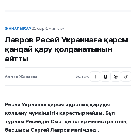
21 сәуір
·
1 мин оқу
ЖАҢАЛЫҚТАР
Лавров Ресей Украинаға қарсы
қандай қару қолданатынын
айтты
Алмас Жарасхан
Бөлісу:
@
Ресей Украинаға қарсы ядролық қаруды
қолдану мүмкіндігін қарастырмайды. Бұл
туралы Ресейдің Сыртқы істер министрлігінің
басшысы Сергей Лавров мәлімдеді.