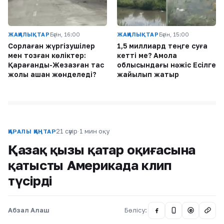
ЖАҢАЛЫҚТАР
Бүгін, 16:00
ЖАҢАЛЫҚТАР
Бүгін, 15:00
Сорлаған жүргізушілер
1,5 миллиард теңге суға
мен тозған көліктер:
кетті ме? Ақмола
Қарағанды-Жезқазған тас
облысындағы нәжіс Есілге
жолы қашан жөнделеді?
жайылып жатыр
21 сәуір
·
1 мин оқу
ҚАРАЛЫ ҚАҢТАР
Қазақ қызы қаңтар оқиғасына
қатысты Америкада клип
түсірді
Абзал Алаш
Бөлісу:
@