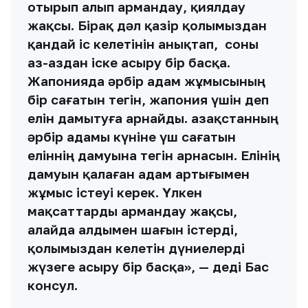
отырып алып армандау, қиялдау
жақсы. Бірақ дәл қазір қолымыздан
қандай іс келетінін анықтап, соны
аз-аздан іске асыру бір басқа.
Жапонияда әрбір адам жұмысының
бір сағатын тегін, жапония үшін деп
елін дамытуға арнайды. Қазақстанның
әрбір адамы күніне үш сағатын
еліннің дамуына тегін арнасын. Елінің
дамуын қалаған адам артығымен
жұмыс істеуі керек. Үлкен
мақсаттарды армандау жақсы,
алайда алдымен шағын істерді,
қолымыздан келетін дүниелерді
жүзеге асыру бір басқа», — деді Бас
консул.