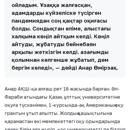
ойладым. Ұзаққа жалғасқан,
адамдарды күйзеліске түсірген
пандемиядан соң қаңтар оқиғасы
болды. Сондықтан еліме, алыстағы
халқыма көңіл айтқым келді. Көңіл
айтуды, жұбатуды бейнебаян
арқылы жеткізгім келді. Қазағымды
қолымнан келгенше жұбатып, дем
бергім келеді», — дейді Анар Өмірзақ.
Анар АҚШ-қа алғаш рет 18 жасында барған. Әл-
Фараби атындағы Қазақ ұлттық университетіне
оқуға түскенімен, 1-курсында-ақ Американың оқу
грантын ұтып алыпты. Жолдың қашықтығына
қарамастан екі мемлекеттегі оқу орындарында
кезек білім ала жүріп, қос университетті де бітіріп