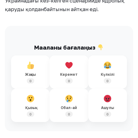
Украинадағы кез-келген сценарийде ядролық
қаруды қолданбайтынын айтқан еді.
Мақаланы бағалаңыз
Жақсы
Керемет
Күлкілі
0
0
0
Қызық
Обал-ай
Ашулы
0
0
0