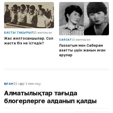
БАСТЫ ТАҚЫРЫП
13 желтоқсан
Жас желтоқсаншылар. Сол
САЯСАТ
13 желтоқсан
жаста біз не істедік?
Ләззатым мен Сабирам
азаттық үшін жанын қиған
арулар
21 сәуір
·
1 мин оқу
ҚОҒАМ
Алматылықтар тағыда
блогерлерге алданып қалды