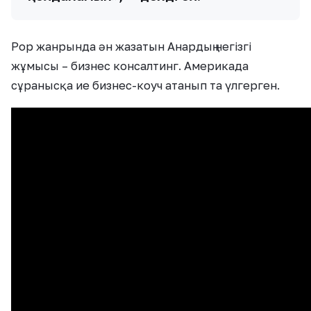
Pop жанрында ән жазатын Анардың негізгі
жұмысы – бизнес консалтинг. Америкада
сұранысқа ие бизнес-коуч атанып та үлгерген.