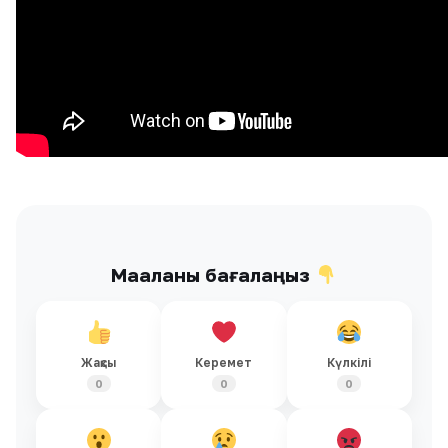
Мақаланы бағалаңыз
Жақсы
Керемет
Күлкілі
0
0
0