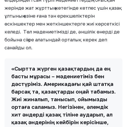
елдеріндегі сан түрлі мәдениеттердің тоғысқан
жерінде жат жұрттың жетегінде кетпес үшін қазақ
ұлтының өзіне ғана тән ерекшеліктерін
өскіншектер мен жеткіншектерге жиі көрсеткісі
келеді. Төл мәдениетімізді де, әншілік өнерді де
бойына сіңіре алатындай орталық керек деп
санайды ол.
«Сыртта жүрген қазақтардың да ең
басты мұрасы – мәдениетіміз бен
дәстүріміз. Америкадағы қай штатқа
барсақ та, қазақтарды оңай табамыз.
Жиі жиналып, танысып, ойымызды
ортаға саламыз. Негізінен, әлемдік
хит әндерді қазақ тіліне аударып, ал
қазақ әндерінің кейбірін керісінше,