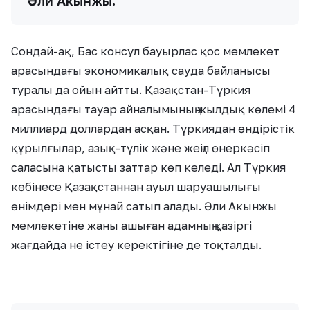
Әли Акынжы.
Сондай-ақ, Бас консул бауырлас қос мемлекет
арасындағы экономикалық сауда байланысы
туралы да ойын айтты. Қазақстан-Түркия
арасындағы тауар айналымының жылдық көлемі 4
миллиард доллардан асқан. Түркиядан өндірістік
құрылғылар, азық-түлік және жеңіл өнеркәсіп
саласына қатысты заттар көп келеді. Ал Түркия
көбінесе Қазақстаннан ауыл шаруашылығы
өнімдері мен мұнай сатып алады. Әли Акынжы
мемлекетіне жаны ашыған адамның қазіргі
жағдайда не істеу керектігіне де тоқталды.