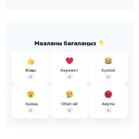
Мақаланы бағалаңыз
Жақсы
Керемет
Күлкілі
0
0
0
Қызық
Обал-ай
Ашулы
0
0
0