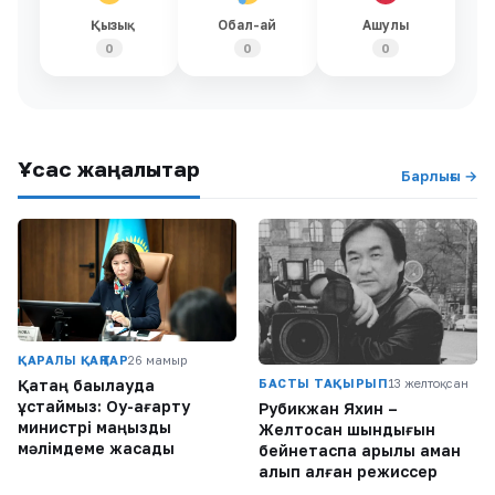
Қызық
Обал-ай
Ашулы
0
0
0
Ұқсас жаңалықтар
Барлығы →
ҚАРАЛЫ ҚАҢТАР
26 мамыр
БАСТЫ ТАҚЫРЫП
13 желтоқсан
Қатаң бақылауда
ұстаймыз: Оқу-ағарту
Рубикжан Яхин –
министрі маңызды
Желтоқсан шындығын
мәлімдеме жасады
бейнетаспа арқылы аман
алып қалған режиссер