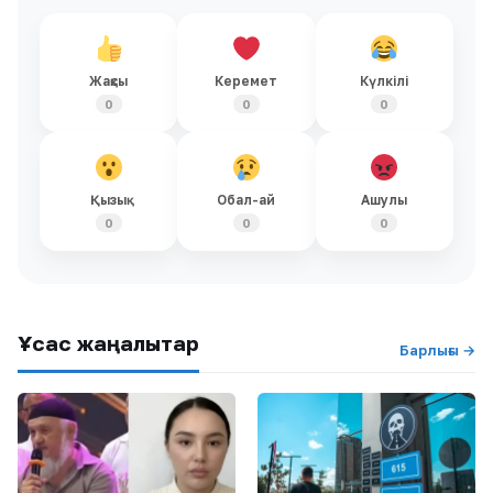
Жақсы
Керемет
Күлкілі
0
0
0
Қызық
Обал-ай
Ашулы
0
0
0
Ұқсас жаңалықтар
Барлығы →