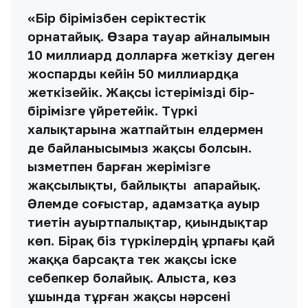
«Бір бірімізбен серіктестік
орнатайық. Өзара тауар айналымын
10 миллиард долларға жеткізу деген
жоспарды кейін 50 миллиардқа
жеткізейік. Жақсы істерімізді бір-
бірімізге үйретейік. Түркі
халықтарына жатпайтын елдермен
де байланысымыз жақсы болсын.
Қызметпен барған жерімізге
жақсылықты, байлықты апарайық.
Әлемде соғыстар, адамзатқа ауыр
тиетін ауыртпалықтар, қиындықтар
көп. Бірақ біз түркілердің ұрпағы қай
жаққа барсақта тек жақсы іске
себепкер болайық. Алыста, көз
ұшында тұрған жақсы нәрсені