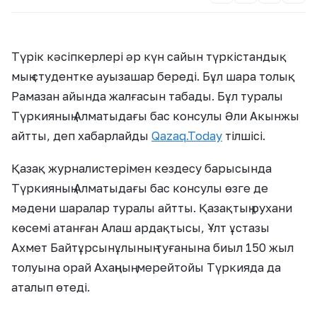
Түрік кәсіпкерлері әр күн сайын түркістандық
мың студентке ауызашар береді. Бұл шара толық
Рамазан айында жалғасын табады. Бұл туралы
Түркияның Алматыдағы бас консулы Әли Акынжы
айтты, деп хабарлайды
Qazaq.Today
тілшісі.
Қазақ журналистерімен кездесу барысында
Түркияның Алматыдағы бас консулы өзге де
мәдени шаралар туралы айтты. Қазақтың рухани
көсемі атанған Алаш ардақтысы, Ұлт ұстазы
Ахмет Байтұрсынұлының туғанына биыл 150 жыл
толуына орай Ахаңның мерейтойы Түркияда да
аталып өтеді.