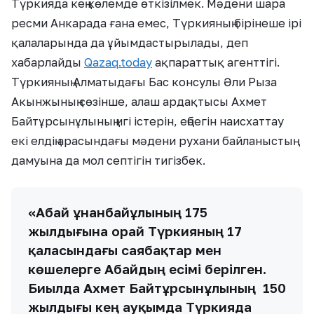
Түркияда кең көлемде өткізілмек. Мәдени шара
ресми Анкарада ғана емес, Түркияның бірінеше ірі
қалаларында да ұйымдастырылады, деп
хабарлайды
Qazaq.today
ақпараттық агенттігі.
Түркияның Алматыдағы Бас консулы Әли Рыза
Акынжының сөзінше, алаш ардақтысы Ахмет
Байтұрсынұлының игі істерін, еңбегін наисхаттау
екі елдің арасындағы мәдени рухани байланыстың
дамуына да мол септігін тигізбек.
«Абай Құнанбайұлының 175
жылдығына орай Түркияның 17
қаласындағы саябақтар мен
көшелерге Абайдың есімі берілген.
Биылда Ахмет Байтұрсынұлының 150
жылдығы кең ауқымда Түркияда