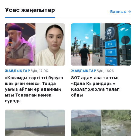
Ұқсас жаңалықтар
Барлығы →
ЖАҢАЛЫҚТАР
Бүгін, 17:00
ЖАҢАЛЫҚТАР
Бүгін, 16:26
«Қоғамдық тәртіпті бұзуға
807 адам қаза тапты:
шақырған емес»: Тойда
«Дала Қырандары»
уағыз айтқан ер адамның
ҚазАвтоЖолға талап
қызы Тоқаевтан көмек
қойды
сұрады