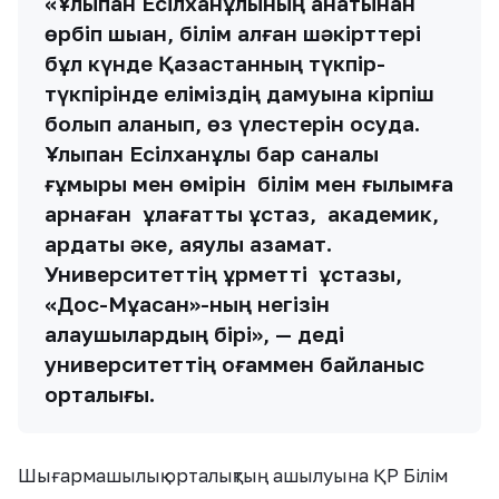
университеттің қоғаммен байланыс
орталығы.
Шығармашылық орталықтың ашылуына ҚР Білім
және ғылым министрлігінің, Алматы қаласы
Мәдениет басқармасының өкілдері мен ақын-
жазуылар қатысты. Университет қабырғасында
ашылған орталықтың мақсаты, негізі мамандықтары
техника саласы болса да, өнерлі жастардың
басын қосып, түрлі мәдени іс-шараларды өткізу.