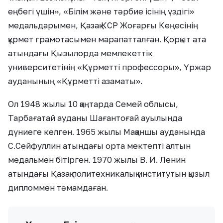
медальмен бітірген. 1970 жылы В. И. Ленин
атындағы Қазақ политехникалық институтын қызыл
дипломмен тәмамдаған.
«Ұлықпан Есілханұлының қанатынан
өрбіп шыққан, білім алған шәкірттері
бұл күнде Қазақстанның түкпір-
түкпірінде еліміздің дамуына кірпіш
болып қаланып, өз үлестерін қосуда.
Ұлықпан Есілханұлы бар саналы
ғұмыры мен өмірін білім мен ғылымға
арнаған ұлағатты ұстаз, академик,
ардақты әке, аяулы азамат.
Университеттің құрметті ұстазы,
«Дос-Мұқасан»-ның негізін
қалаушылардың бірі», — деді