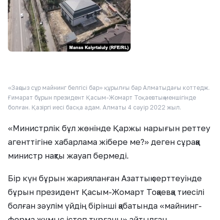
«Заңсыз сұр майнинг белгісі бар» құрылғы бар Алматыдағы коттедж.
Ғимарат бұрын президент Қасым-Жомарт Тоқаевтың меншігінде
болған. Қазіргі иесі басқа адам. Алматы 4 сәуір 2022 жыл.
«Министрлік бұл жөнінде Қаржы нарығын реттеу
агенттігіне хабарлама жібере ме?» деген сұраққа
министр нақты жауап бермеді.
Бір күн бұрын жарияланған Азаттық зерттеуінде
бұрын президент Қасым-Жомарт Тоқаевқа тиесілі
болған зәулім үйдің бірінші қабатында «майнинг-
ферма жұмыс істеп тұрғаны» айтылған.