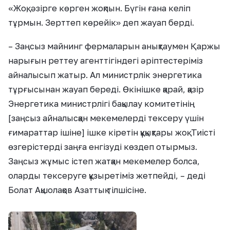
«Жоқ, әзірге көрген жоқпын. Бүгін ғана келіп
тұрмын. Зерттеп көрейік» деп жауап берді.
– Заңсыз майнинг фермаларын анықтаумен Қаржы
нарығын реттеу агенттігіндегі әріптестеріміз
айналысып жатыр. Ал министрлік энергетика
тұрғысынан жауап береді. Өкінішке қарай, қазір
Энергетика министрлігі бақылау комитетінің
[заңсыз айналысқан мекемелерді тексеру үшін
ғимараттар ішіне] ішке кіретін құқықтары жоқ. Тиісті
өзгерістерді заңға енгізуді көздеп отырмыз.
Заңсыз жұмыс істеп жатқан мекемелер болса,
оларды тексеруге құзыретіміз жетпейді, – деді
Болат Ақшолақов Азаттық тілшісіне.