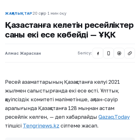
20 сәуір
·
1 мин оқу
ЖАҢАЛЫҚТАР
Қазақстанға келетін ресейліктер
саны екі есе көбейді — ҰҚК
Алмас Жарасхан
Бөлісу:
@
Ресей азаматтарының Қазақстанға келуі 2021
жылмен салыстырғанда екі есе өсті. Ұлттық
қауіпсіздік комитеті мәліметінше, ақпан-сәуір
аралығында Қазақстанға 128 мыңнан астам
ресейлік келген, — деп хабарлайды
Qazaq.Today
тілшісі
Tengrinews.kz
сілтеме жасап.