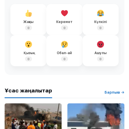
Жақсы
Керемет
Күлкілі
0
0
0
Қызық
Обал-ай
Ашулы
0
0
0
Ұқсас жаңалықтар
Барлығы →