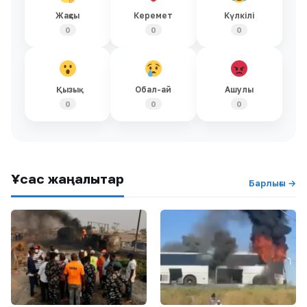
Жақсы
Керемет
Күлкілі
0
0
0
Қызық
Обал-ай
Ашулы
0
0
0
Ұқсас жаңалықтар
Барлығы →