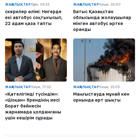
ЖАҢАЛЫҚТАР
Бүгін, 09:15
ЖАҢАЛЫҚТАР
Кеше, 18:00
Әскерилер өлімі: Нигерде
Батыс Қазақстан
екі автобус соқтығысып,
облысында жолаушылар
22 адам қаза тапты
мінген автобус өртке
оранды
ЖАҢАЛЫҚТАР
Кеше, 17:16
ЖАҢАЛЫҚТАР
Кеше, 15:05
«Қателігімді түсіндім»:
Маңғыстауда мұнай кен
«Шоқан» брендінің иесі
орнында өрт шықты
Борат бейнесін
жарнамада қолданғаны
үшін кешірім сұрады