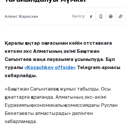
Алмас Жарасхан
Бөлісу:
@
Қаралы қаңтар оқиғасынан кейін отставкаға
кеткен экс Алматының әкімі Бақытжан
Сағынтаев жаңа лауазымға ұсынылуда. Бұл
туралы
«Kozachkov offside»
Telegram-арнасы
хабарлайды.
«Бақытжан Сағынтаевқа жұмыс табылды. Осы
құжаттарға қарағанда, Алматының экс-әкімі
Еуразиялық экономикалық комиссиядағы Руслан
Бекетаевты алмастырады» делінген
хабарламада.