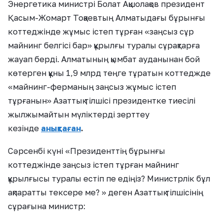
Энергетика министрі Болат Ақшолақов президент
Қасым-Жомарт Тоқаевтың Алматыдағы бұрынғы
коттеджінде жұмыс істеп тұрған «заңсыз сұр
майнинг белгісі бар» құрылғы туралы сұрақтарға
жауап берді. Алматының қымбат ауданынан бой
көтерген құны 1,9 млрд теңге тұратын коттеджде
«майнинг-ферманың заңсыз жұмыс істеп
тұрғанын» Азаттық тілшісі президентке тиесілі
жылжымайтын мүліктерді зерттеу
кезінде
анықтаған
.
Сәрсенбі күні «Президенттің бұрынғы
коттеджінде заңсыз істеп тұрған майнинг
құрылғысы туралы естіп пе едіңіз? Министрлік бұл
ақпаратты тексере ме? » деген Азаттық тілшісінің
сұрағына министр: