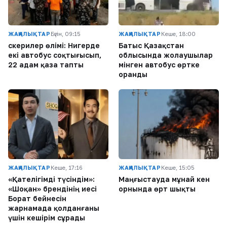
ЖАҢАЛЫҚТАР
Бүгін, 09:15
ЖАҢАЛЫҚТАР
Кеше, 18:00
Әскерилер өлімі: Нигерде
Батыс Қазақстан
екі автобус соқтығысып,
облысында жолаушылар
22 адам қаза тапты
мінген автобус өртке
оранды
ЖАҢАЛЫҚТАР
Кеше, 17:16
ЖАҢАЛЫҚТАР
Кеше, 15:05
«Қателігімді түсіндім»:
Маңғыстауда мұнай кен
«Шоқан» брендінің иесі
орнында өрт шықты
Борат бейнесін
жарнамада қолданғаны
үшін кешірім сұрады