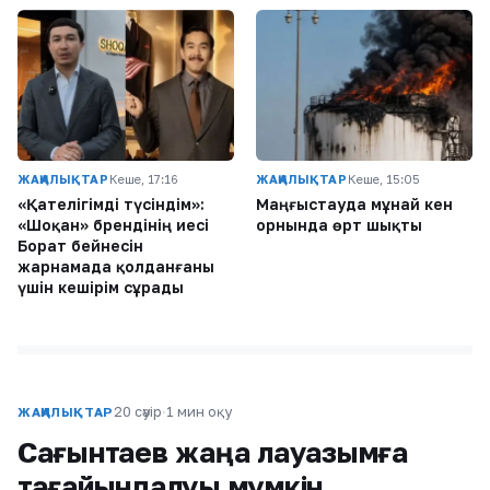
ЖАҢАЛЫҚТАР
Кеше, 17:16
ЖАҢАЛЫҚТАР
Кеше, 15:05
«Қателігімді түсіндім»:
Маңғыстауда мұнай кен
«Шоқан» брендінің иесі
орнында өрт шықты
Борат бейнесін
жарнамада қолданғаны
үшін кешірім сұрады
20 сәуір
·
1 мин оқу
ЖАҢАЛЫҚТАР
Сағынтаев жаңа лауазымға
тағайындалуы мүмкін