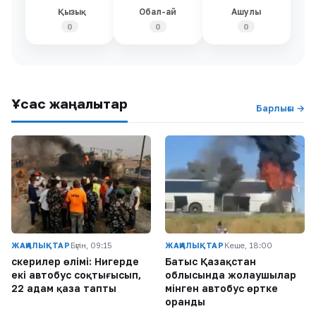
Қызық
Обал-ай
Ашулы
0
0
0
Ұқсас жаңалықтар
Барлығы →
ЖАҢАЛЫҚТАР
Бүгін, 09:15
ЖАҢАЛЫҚТАР
Кеше, 18:00
Әскерилер өлімі: Нигерде
Батыс Қазақстан
екі автобус соқтығысып,
облысында жолаушылар
22 адам қаза тапты
мінген автобус өртке
оранды