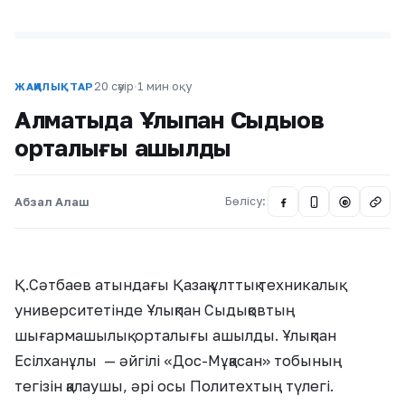
20 сәуір
·
1 мин оқу
ЖАҢАЛЫҚТАР
Алматыда Ұлықпан Сыдықов
орталығы ашылды
Абзал Алаш
Бөлісу:
@
Қ.Сәтбаев атындағы Қазақ ұлттық техникалық
университетінде Ұлықпан Сыдықовтың
шығармашылық орталығы ашылды. Ұлықпан
Есілханұлы — әйгілі «Дос-Мұқасан» тобының
тегізін қалаушы, әрі осы Политехтың түлегі.