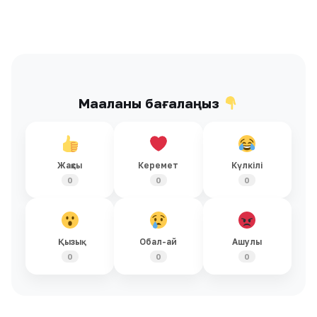
ЖАҢАЛЫҚТАР
Бүгін, 09:15
ЖАҢАЛЫҚТАР
Кеше, 18:00
Әскерилер өлімі: Нигерде
Батыс Қазақстан
екі автобус соқтығысып,
облысында жолаушылар
22 адам қаза тапты
мінген автобус өртке
оранды
ЖАҢАЛЫҚТАР
Кеше, 17:16
ЖАҢАЛЫҚТАР
Кеше, 15:05
«Қателігімді түсіндім»:
Маңғыстауда мұнай кен
«Шоқан» брендінің иесі
орнында өрт шықты
Борат бейнесін
жарнамада қолданғаны