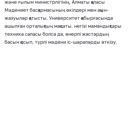
Мақаланы бағалаңыз
Жақсы
Керемет
Күлкілі
0
0
0
Қызық
Обал-ай
Ашулы
0
0
0
Ұқсас жаңалықтар
Барлығы →