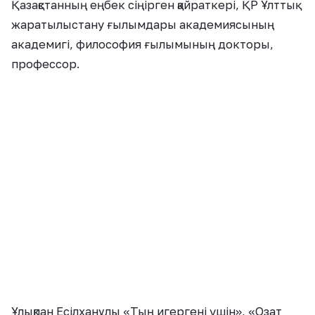
Қазақстанның еңбек сіңірген қайраткері, ҚР Ұлттық
жаратылыстану ғылымдары академиясының
академигі, философия ғылымының докторы,
профессор.
Ұлықпан Есілханұлы «Тың игергені үшін», «Озат
еңбегі үшін», «Білім және тәрбие ісінің үздігі»
медальдарымен, Қазақ КСР Жоғарғы Кеңесінің
құрмет грамотасымен марапатталған. Қорқыт ата
атындағы Қызылорда мемлекеттік
университетінің «Құрметті профессоры», Үржар
ауданының «Құрметті азаматы».
Ол 1948 жылы 10 қаңтарда Семей облысы,
Тарбағатай ауданы Шағантоғай ауылында
дүниеге келген. 1965 жылы Мақаншы ауданында
С.Сейфуллин атындағы орта мектепті алтын