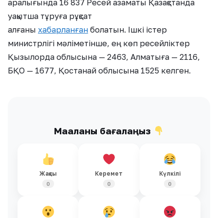
аралығында 16 837 Ресей азаматы Қазақстанда
уақытша тұруға рұқсат
алғаны
хабарланған
болатын. Ішкі істер
министрлігі мәліметінше, ең көп ресейліктер
Қызылорда облысына — 2463, Алматыға — 2116,
БҚО — 1677, Қостанай облысына 1525 келген.
Мақаланы бағалаңыз
Жақсы
Керемет
Күлкілі
0
0
0