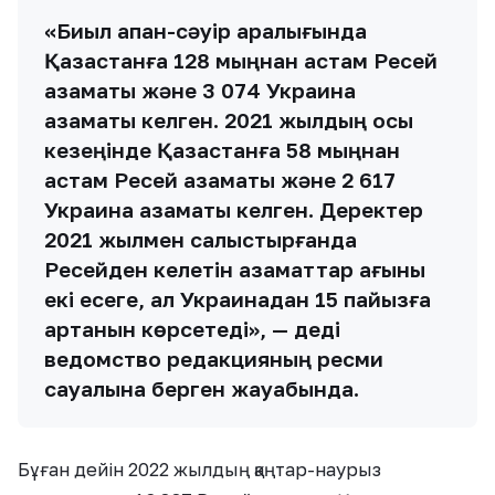
«Биыл ақпан-сәуір аралығында
Қазақстанға 128 мыңнан астам Ресей
азаматы және 3 074 Украина
азаматы келген. 2021 жылдың осы
кезеңінде Қазақстанға 58 мыңнан
астам Ресей азаматы және 2 617
Украина азаматы келген. Деректер
2021 жылмен салыстырғанда
Ресейден келетін азаматтар ағыны
екі есеге, ал Украинадан 15 пайызға
артқанын көрсетеді», — деді
ведомство редакцияның ресми
сауалына берген жауабында.
Бұған дейін 2022 жылдың қаңтар-наурыз