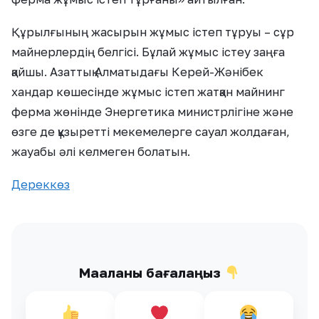
Құрылғының жасырын жұмыс істеп тұруы – сұр
майнерлердің белгісі. Бұлай жұмыс істеу заңға
қайшы. Азаттық Алматыдағы Керей-Жәнібек
хандар көшесінде жұмыс істеп жатқан майнинг
ферма жөнінде Энергетика министрлігіне және
өзге де құзыретті мекемелерге сауал жолдаған,
жауабы әлі келмеген болатын.
Дереккөз
Мақаланы бағалаңыз