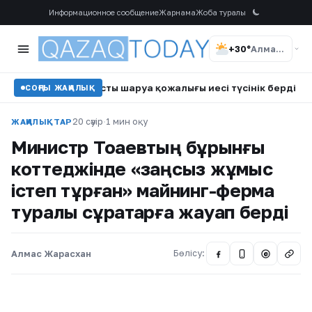
Информационное сообщение
Жарнама
Жоба туралы
+30°
Алматы
ына қатысты шаруа қожалығы иесі түсінік берді
•
Прези
СОҢҒЫ ЖАҢАЛЫҚ
20 сәуір
·
1 мин оқу
ЖАҢАЛЫҚТАР
Министр Тоқаевтың бұрынғы
коттеджінде «заңсыз жұмыс
істеп тұрған» майнинг-ферма
туралы сұрақтарға жауап берді
Алмас Жарасхан
Бөлісу:
@