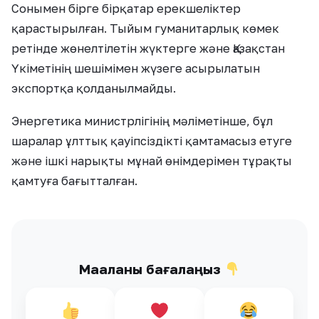
Сонымен бірге бірқатар ерекшеліктер
қарастырылған. Тыйым гуманитарлық көмек
ретінде жөнелтілетін жүктерге және Қазақстан
Үкіметінің шешімімен жүзеге асырылатын
экспортқа қолданылмайды.
Энергетика министрлігінің мәліметінше, бұл
шаралар ұлттық қауіпсіздікті қамтамасыз етуге
және ішкі нарықты мұнай өнімдерімен тұрақты
қамтуға бағытталған.
Мақаланы бағалаңыз