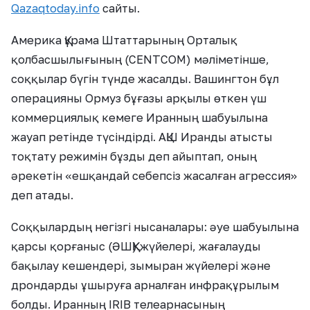
Qazaqtoday.info
сайты.
Америка Құрама Штаттарының Орталық
қолбасшылығының (CENTCOM) мәліметінше,
соққылар бүгін түнде жасалды. Вашингтон бұл
операцияны Ормуз бұғазы арқылы өткен үш
коммерциялық кемеге Иранның шабуылына
жауап ретінде түсіндірді. АҚШ Иранды атысты
тоқтату режимін бұзды деп айыптап, оның
әрекетін «ешқандай себепсіз жасалған агрессия»
деп атады.
Соққылардың негізгі нысаналары: әуе шабуылына
қарсы қорғаныс (ӘШҚҚ) жүйелері, жағалауды
бақылау кешендері, зымыран жүйелері және
дрондарды ұшыруға арналған инфрақұрылым
болды. Иранның IRIB телеарнасының