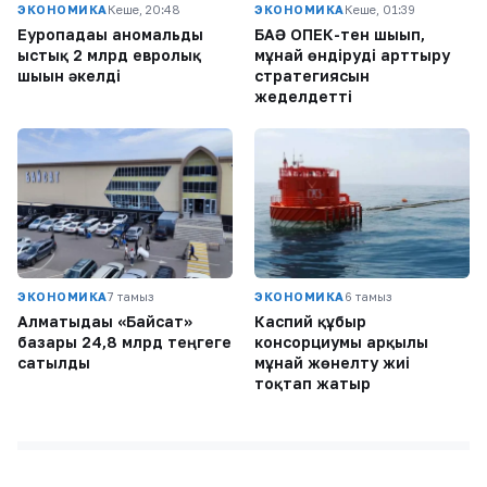
ЭКОНОМИКА
Кеше, 20:48
ЭКОНОМИКА
Кеше, 01:39
Еуропадағы аномальды
БАӘ ОПЕК-тен шығып,
ыстық 2 млрд евролық
мұнай өндіруді арттыру
шығын әкелді
стратегиясын
жеделдетті
ЭКОНОМИКА
7 тамыз
ЭКОНОМИКА
6 тамыз
Алматыдағы «Байсат»
Каспий құбыр
базары 24,8 млрд теңгеге
консорциумы арқылы
сатылды
мұнай жөнелту жиі
тоқтап жатыр