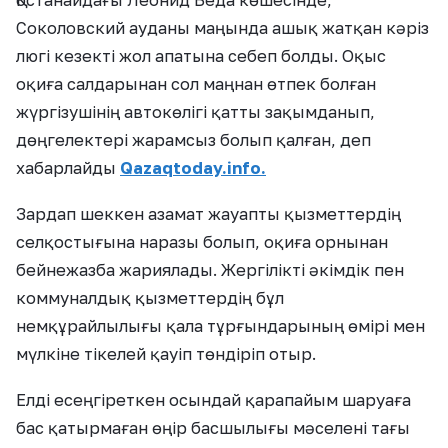
Қостанайдағы Леонид Беда көшесінде,
Соколовский ауданы маңында ашық жатқан кәріз
люгі кезекті жол апатына себеп болды. Оқыс
оқиға салдарынан сол маңнан өтпек болған
жүргізушінің автокөлігі қатты зақымданып,
дөңгелектері жарамсыз болып қалған, деп
хабарлайды
Qazaqtoday.info.
Зардап шеккен азамат жауапты қызметтердің
селқостығына наразы болып, оқиға орнынан
бейнежазба жариялады. Жергілікті әкімдік пен
коммуналдық қызметтердің бұл
немқұрайлылығы қала тұрғындарының өмірі мен
мүлкіне тікелей қауіп төндіріп отыр.
Елді есеңгіреткен осындай қарапайым шаруаға
бас қатырмаған өңір басшылығы мәселені тағы