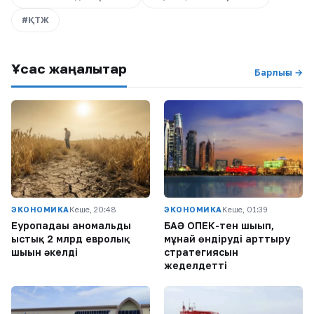
#ҚТЖ
Ұқсас жаңалықтар
Барлығы →
ЭКОНОМИКА
Кеше, 20:48
ЭКОНОМИКА
Кеше, 01:39
Еуропадағы аномальды
БАӘ ОПЕК-тен шығып,
ыстық 2 млрд евролық
мұнай өндіруді арттыру
шығын әкелді
стратегиясын
жеделдетті