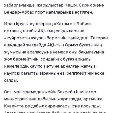
хабарлауынша, жарылыстар Кешм, Сирик және
Бендер-Аббас порт қалаларында естілген.
Иран Қарулы күштерінің «Хатам әл-Әнбия»
орталық штабы АҚШ-тың соққыларына
«күйрететін жауап» беретінін мәлімдеді. Тегеран
ешқандай жағдайда АҚШ-тың Ормуз бұғазының
жұмысына араласуына немесе оны бақылауына
жол бермейтінін, сондай-ақ бұғаз арқылы
кемелердің қауіпсіз өтуіне арналған жалғыз
қауіпсіз бағытты Иранның өзі белгілейтінін еске
салды.
Осы мәлімдемеден кейін Бахрейн Ішкі істер
министрлігі әуе дабылын жариялады, артынша
Кувейтте де дабыл сиреналары іске қосылды.