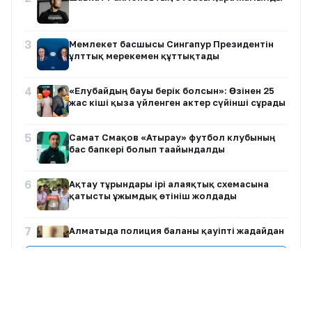
3
Мемлекет басшысы Сингапур Президентін
ұлттық мерекемен құттықтады
4
«Елубайдың бауы берік болсын»: Өзінен 25
жас кіші қызға үйленген актер сүйінші сұрады
5
Самат Смақов «Атырау» футбол клубының
бас бапкері болып тағайындалды
6
Ақтау тұрғындары ірі алаяқтық схемасына
қатысты ұжымдық өтініш жолдады
7
Алматыда полиция баланы қауіпті жағдайдан
құтқарды
Барлық жазбалар
8
Әділет Зейнелдің анасы: 20 млн теңге —
халық жинаған қаражат, мемлекеттік
өтемақы емес