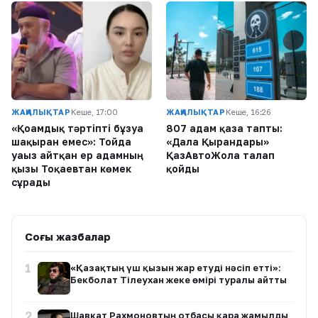
ЖАҢАЛЫҚТАР
Кеше, 17:00
ЖАҢАЛЫҚТАР
Кеше, 16:26
«Қоғамдық тәртіпті бұзуға
807 адам қаза тапты:
шақырған емес»: Тойда
«Дала Қырандары»
уағыз айтқан ер адамның
ҚазАвтоЖолға талап
қызы Тоқаевтан көмек
қойды
сұрады
Соңғы жазбалар
1
«Қазақтың үш қызын жар етуді нәсіп етті»:
Бекболат Тілеухан жеке өмірі туралы айтты
2
Шавкат Рахмоновтың отбасы қара жамылды