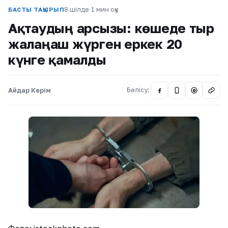
8 шілде
·
1 мин оқу
БАСТЫ ТАҚЫРЫП
Ақтаудың арсызы: көшеде тыр
жалаңаш жүрген еркек 20
күнге қамалды
Айдар Керім
Бөлісу:
@