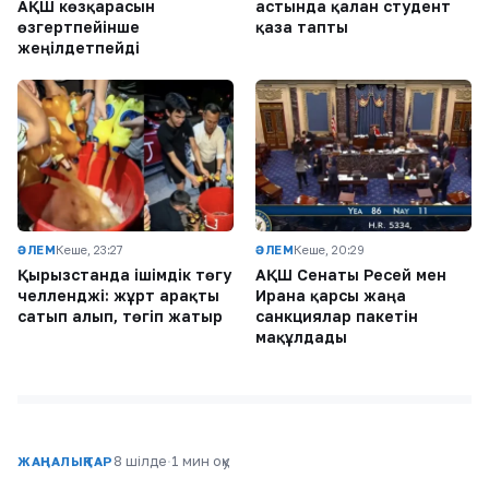
АҚШ көзқарасын
астында қалған студент
өзгертпейінше
қаза тапты
жеңілдетпейді
ӘЛЕМ
Кеше, 23:27
ӘЛЕМ
Кеше, 20:29
Қырғызстанда ішімдік төгу
АҚШ Сенаты Ресей мен
челленджі: жұрт арақты
Иранға қарсы жаңа
сатып алып, төгіп жатыр
санкциялар пакетін
мақұлдады
8 шілде
·
1 мин оқу
ЖАҢАЛЫҚТАР