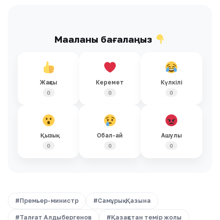
Мақаланы бағалаңыз
Жақсы
Керемет
Күлкілі
0
0
0
Қызық
Обал-ай
Ашулы
0
0
0
#Премьер-министр
#Самұрық-Қазына
#Талғат Алдыбергенов
#Қазақстан темір жолы