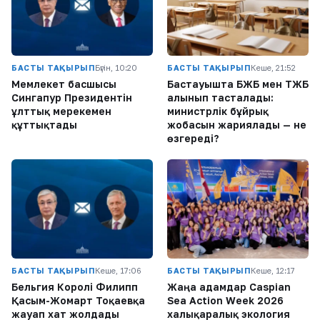
БАСТЫ ТАҚЫРЫП
Бүгін, 10:20
БАСТЫ ТАҚЫРЫП
Кеше, 21:52
Мемлекет басшысы
Бастауышта БЖБ мен ТЖБ
Сингапур Президентін
алынып тасталады:
ұлттық мерекемен
министрлік бұйрық
құттықтады
жобасын жариялады — не
өзгереді?
БАСТЫ ТАҚЫРЫП
Кеше, 17:06
БАСТЫ ТАҚЫРЫП
Кеше, 12:17
Бельгия Королі Филипп
Жаңа адамдар Caspian
Қасым-Жомарт Тоқаевқа
Sea Action Week 2026
жауап хат жолдады
халықаралық экология