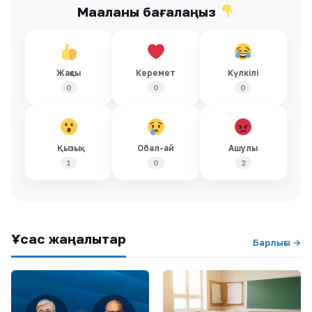
Мақаланы бағалаңыз
Жақсы
Керемет
Күлкілі
0
0
0
Қызық
Обал-ай
Ашулы
1
0
2
Ұқсас жаңалықтар
Барлығы →