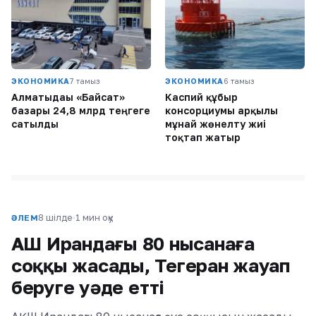
ЭКОНОМИКА
7 тамыз
ЭКОНОМИКА
6 тамыз
Алматыдағы «Байсат»
Каспий құбыр
базары 24,8 млрд теңгеге
консорциумы арқылы
сатылды
мұнай жөнелту жиі
тоқтап жатыр
8 шілде
·
1 мин оқу
ӘЛЕМ
АҚШ Ирандағы 80 нысанаға
соққы жасады, Тегеран жауап
беруге уәде етті