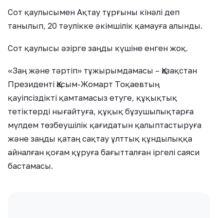
Сот қаулысымен Ақтау тұрғыны кінәлі деп
танылып, 20 тәулікке әкімшілік қамауға алынды.
Сот қаулысы әзірге заңды күшіне енген жоқ.
«Заң және тәртіп» тұжырымдамасы – Қазақстан
Президенті Қасым-Жомарт Тоқаевтың
қауіпсіздікті қамтамасыз етуге, құқықтық
тетіктерді нығайтуға, құқық бұзушылықтарға
мүлдем төзбеушілік қағидатын қалыптастыруға
және заңды қатаң сақтау ұлттық құндылыққа
айналған қоғам құруға бағытталған іргелі саяси
бастамасы.