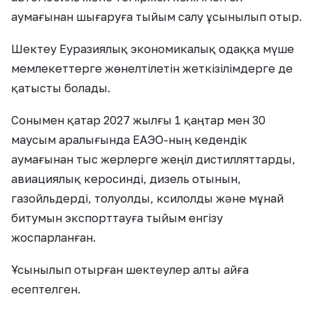
аумағынан шығаруға тыйым салу ұсынылып отыр.
Шектеу Еуразиялық экономикалық одаққа мүше
мемлекеттерге жөнелтілетін жеткізілімдерге де
қатысты болады.
Сонымен қатар 2027 жылғы 1 қаңтар мен 30
маусым аралығында ЕАЭО-ның кедендік
аумағынан тыс жерлерге жеңіл дистилляттарды,
авиациялық керосинді, дизель отынын,
газойльдерді, толуолды, ксилолды және мұнай
битумын экспорттауға тыйым енгізу
жоспарланған.
Ұсынылып отырған шектеулер алты айға
есептелген.