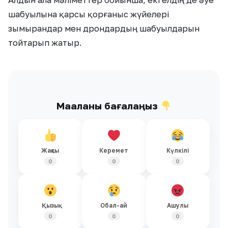
Алдын ала мәліметтер бойынша, екі елдің де әуе
шабуылына қарсы қорғаныс жүйелері
зымырандар мен дрондардың шабуылдарын
тойтарып жатыр.
Мақаланы бағалаңыз
Жақсы
Керемет
Күлкілі
0
0
0
Қызық
Обал-ай
Ашулы
0
0
0