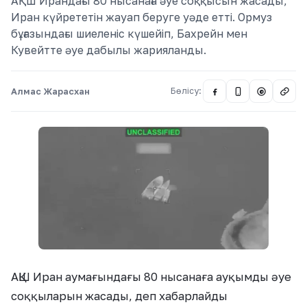
АҚШ Ирандағы 80 нысанаға әуе соққысын жасады,
Иран күйрететін жауап беруге уәде етті. Ормуз
бұғазындағы шиеленіс күшейіп, Бахрейн мен
Кувейтте әуе дабылы жарияланды.
Алмас Жарасхан
Бөлісу:
@
АҚШ Иран аумағындағы 80 нысанаға ауқымды әуе
соққыларын жасады, деп хабарлайды