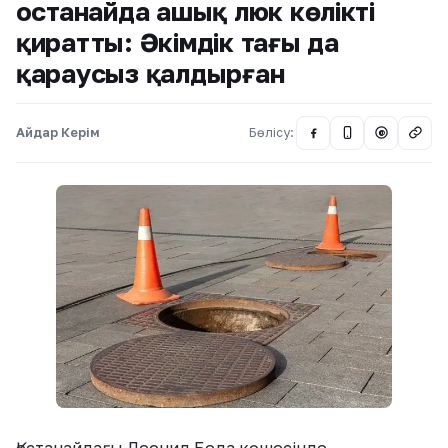
Қостанайда ашық люк көлікті
қиратты: Әкімдік тағы да
қараусыз қалдырған
Айдар Керім
Бөлісу:
@