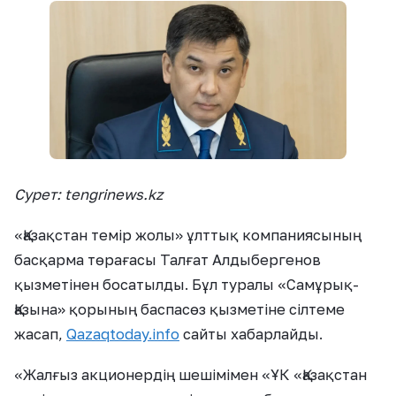
Сурет: tengrinews.kz
«Қазақстан темір жолы» ұлттық компаниясының
басқарма төрағасы Талғат Алдыбергенов
қызметінен босатылды. Бұл туралы «Самұрық-
Қазына» қорының баспасөз қызметіне сілтеме
жасап,
Qazaqtoday.info
сайты хабарлайды.
«Жалғыз акционердің шешімімен «ҰК «Қазақстан