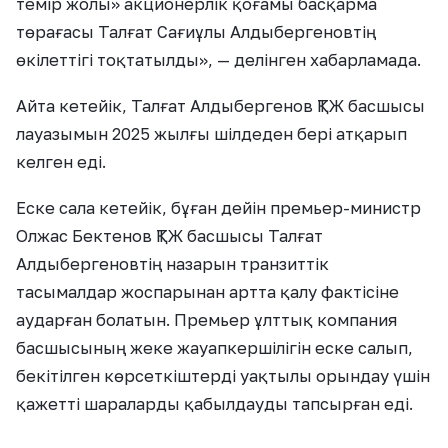
темір жолы» акционерлік қоғамы басқарма
төрағасы Талғат Сағиұлы Алдыбергеновтің
өкілеттігі тоқтатылды», — делінген хабарламада.
Айта кетейік, Талғат Алдыбергенов ҚТЖ басшысы
лауазымын 2025 жылғы шілдеден бері атқарып
келген еді.
Еске сала кетейік, бұған дейін премьер-министр
Олжас Бектенов ҚТЖ басшысы Талғат
Алдыбергеновтің назарын транзиттік
тасымалдар жоспарынан артта қалу фактісіне
аударған болатын. Премьер ұлттық компания
басшысының жеке жауапкершілігін еске салып,
бекітілген көрсеткіштерді уақтылы орындау үшін
қажетті шараларды қабылдауды тапсырған еді.