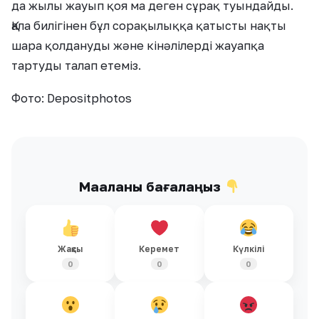
да жылы жауып қоя ма деген сұрақ туындайды.
Қала билігінен бұл сорақылыққа қатысты нақты
шара қолдануды және кінәлілерді жауапқа
тартуды талап етеміз.
Фото: Depositphotos
Мақаланы бағалаңыз
Жақсы
Керемет
Күлкілі
0
0
0