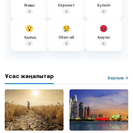
Жақсы
Керемет
Күлкілі
0
0
0
Қызық
Обал-ай
Ашулы
0
0
0
Ұқсас жаңалықтар
Барлығы →