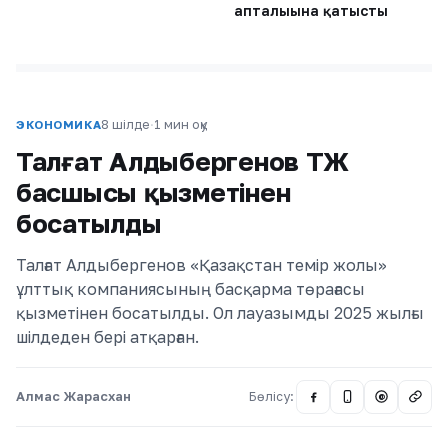
апталығына қатысты
8 шілде
·
1 мин оқу
ЭКОНОМИКА
Талғат Алдыбергенов ҚТЖ
басшысы қызметінен
босатылды
Талғат Алдыбергенов «Қазақстан темір жолы»
ұлттық компаниясының басқарма төрағасы
қызметінен босатылды. Ол лауазымды 2025 жылғы
шілдеден бері атқарған.
Алмас Жарасхан
Бөлісу:
@