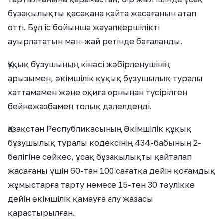
бұзақылықты қасақана қайта жасағанын атап
өтті. Бұл іс бойынша жауапкершілікті
ауырлататын мән-жай ретінде бағаланды.
Құқық бұзушының кінәсі жәбірленушінің
арызымен, әкімшілік құқық бұзушылық туралы
хаттамамен және оқиға орнынан түсірілген
бейнежазбамен толық дәлелденді.
Қазақстан Республикасының Әкімшілік құқық
бұзушылық туралы кодексінің 434-бабының 2-
бөлігіне сәйкес, ұсақ бұзақылықты қайталап
жасағаны үшін 60-тан 100 сағатқа дейін қоғамдық
жұмыстарға тарту немесе 15-тен 30 тәулікке
дейін әкімшілік қамауға алу жазасы
қарастырылған.