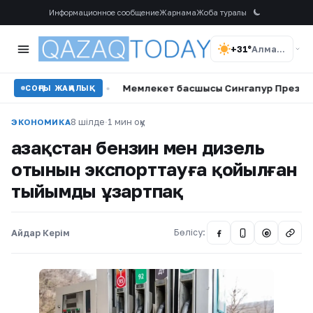
Информационное сообщение
Жарнама
Жоба туралы
+31°
Алматы
мылды
•
Мемлекет басшысы Сингапур Президентін ұлтты
СОҢҒЫ ЖАҢАЛЫҚ
8 шілде
·
1 мин оқу
ЭКОНОМИКА
Қазақстан бензин мен дизель
отынын экспорттауға қойылған
тыйымды ұзартпақ
Айдар Керім
Бөлісу:
@