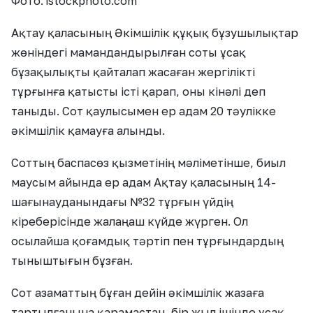
Фото: istockphoto.com
Ақтау қаласының Әкімшілік құқық бұзушылықтар
жөніндегі мамандандырылған соты ұсақ
бұзақылықты қайталап жасаған жергілікті
тұрғынға қатысты істі қарап, оны кінәлі деп
таныды. Сот қаулысымен ер адам 20 тәулікке
әкімшілік қамауға алынды.
Соттың баспасөз қызметінің мәліметінше, биыл
маусым айында ер адам Ақтау қаласының 14-
шағынауданындағы №32 тұрғын үйдің
кіреберісінде жалаңаш күйде жүрген. Ол
осылайша қоғамдық тәртіп пен тұрғындардың
тыныштығын бұзған.
Сот азаматтың бұған дейін әкімшілік жазаға
тартылғанына қарамастан, бір жыл ішінде ұсақ