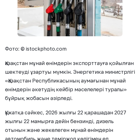
Фото: © istockphoto.com
Қазақстан мұнай өнімдерін экспорттауға қойылған
шектеуді ұзартуы мүмкін. Энергетика министрлігі
«Қазақстан Республикасының аумағынан мұнай
өнімдерін әкетудің кейбір мәселелері туралы»
бұйрық жобасын әзірледі.
Құжатқа сәйкес, 2026 жылғы 22 қарашадан 2027
жылғы 22 мамырға дейін бензинді, дизель
отынын және жекелеген мұнай өнімдерін
автомобиль және теміржол көлігімен ел