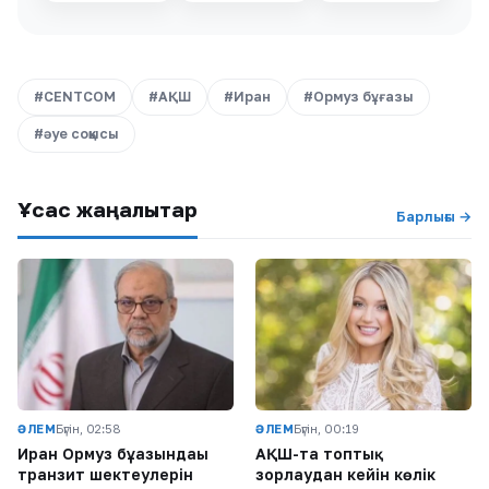
#CENTCOM
#АҚШ
#Иран
#Ормуз бұғазы
#әуе соққысы
Ұқсас жаңалықтар
Барлығы →
ӘЛЕМ
Бүгін, 02:58
ӘЛЕМ
Бүгін, 00:19
Иран Ормуз бұғазындағы
АҚШ-та топтық
транзит шектеулерін
зорлаудан кейін көлік