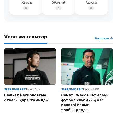
Қызық
Обал-ай
Ашулы
0
0
0
Ұқсас жаңалықтар
Барлығы →
ЖАҢАЛЫҚТАР
Бүгін, 11:17
ЖАҢАЛЫҚТАР
Бүгін, 09:00
Шавкат Рахмоновтың
Самат Смақов «Атырау»
отбасы қара жамылды
футбол клубының бас
бапкері болып
тағайындалды