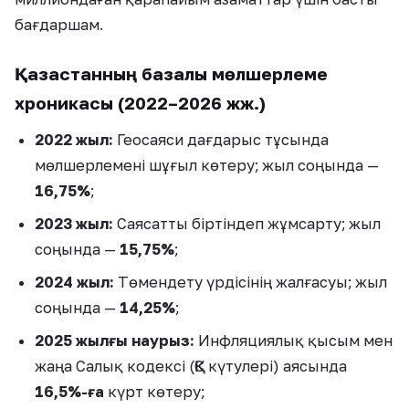
бағдаршам.
Қазақстанның базалық мөлшерлеме
хроникасы (2022–2026 жж.)
2022 жыл:
Геосаяси дағдарыс тұсында
мөлшерлемені шұғыл көтеру; жыл соңында —
16,75%
;
2023 жыл:
Саясатты біртіндеп жұмсарту; жыл
соңында —
15,75%
;
2024 жыл:
Төмендету үрдісінің жалғасуы; жыл
соңында —
14,25%
;
2025 жылғы наурыз:
Инфляциялық қысым мен
жаңа Салық кодексі (ҚҚС күтулері) аясында
16,5%-ға
күрт көтеру;