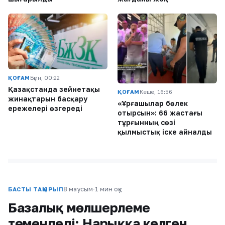
ҚОҒАМ
Бүгін, 00:22
Қазақстанда зейнетақы
ҚОҒАМ
Кеше, 16:56
жинақтарын басқару
«Ұрғашылар бөлек
ережелері өзгереді
отырсын»: 66 жастағы
тұрғынның сөзі
қылмыстық іске айналды
8 маусым
·
1 мин оқу
БАСТЫ ТАҚЫРЫП
Базалық мөлшерлеме
төмендеді: Нарыққа келген