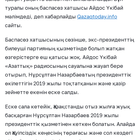
туралы оның баспасөз хатшысы Айдос Үкібай
мәлімдеді, деп хабарлайды
Qazaqtoday.info
сайты.
Баспасөз хатшысының сөзінше, экс-президенттің
билеуші партияның қызметінде болып жатқан
өзгерістерге еш қатысы жоқ. Айдос Үкібай
«Азаттық» радиосының сауалына жауап бере
отырып, Нұрсұлтан Назарбаевтың президенттік
өкілеттігін 2019 жылы тоқтатқанын және қазір
зейнетте екенін еске салды.
Еске сала кетейік, Қазақстанды отыз жылға жуық
басқарған Нұрсұлтан Назарбаев 2019 жылы
президенттік қызметінен кеткен болатын. Алайда
ол Қауіпсіздік кеңесінің төрағасы және сол кездегі