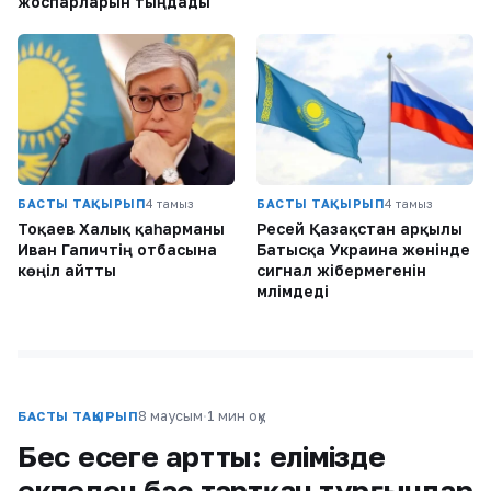
жоспарларын тыңдады
БАСТЫ ТАҚЫРЫП
4 тамыз
БАСТЫ ТАҚЫРЫП
4 тамыз
Тоқаев Халық қаһарманы
Ресей Қазақстан арқылы
Иван Гапичтің отбасына
Батысқа Украина жөнінде
көңіл айтты
сигнал жібермегенін
мәлімдеді
8 маусым
·
1 мин оқу
БАСТЫ ТАҚЫРЫП
Бес есеге артты: елімізде
екпеден бас тартқан тұрғындар