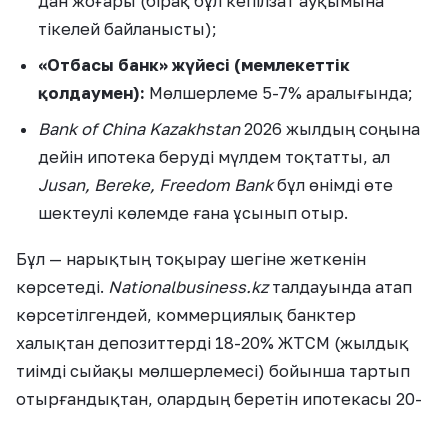
дан жоғары (бірақ бұл кепілзат ауқымына
тікелей байланысты);
«Отбасы банк» жүйесі (мемлекеттік
қолдаумен):
Мөлшерлеме 5-7% аралығында;
Bank of China Kazakhstan
2026 жылдың соңына
дейін ипотека беруді мүлдем тоқтатты, ал
Jusan, Bereke, Freedom Bank
бұл өнімді өте
шектеулі көлемде ғана ұсынып отыр.
Бұл — нарықтың тоқырау шегіне жеткенін
көрсетеді.
Nationalbusiness.kz
талдауында атап
көрсетілгендей, коммерциялық банктер
халықтан депозиттерді 18-20% ЖТСМ (жылдық
тиімді сыйақы мөлшерлемесі) бойынша тартып
отырғандықтан, олардың беретін ипотекасы 20-
25%-дан төмен түспейді. Сондықтан Ұлттық