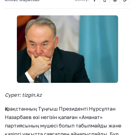
Сурет: tizgin.kz
Қазақстанның Тұңғыш Президенті Нұрсұлтан
Назарбаев өзі негізін қалаған «Аманат»
партиясының мүшесі болып табылмайды және
қазіргі уақытта саясатпен айналыспайды. Бұл