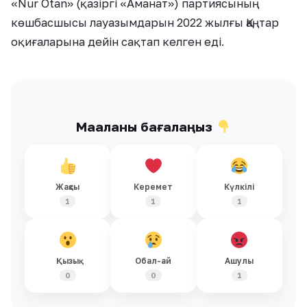
«Nur Otan» (қазіргі «Аманат») партиясының
көшбасшысы лауазымдарын 2022 жылғы Қаңтар
оқиғаларына дейін сақтап келген еді.
Мақаланы бағалаңыз
Жақсы
Керемет
Күлкілі
1
1
1
Қызық
Обал-ай
Ашулы
0
0
1