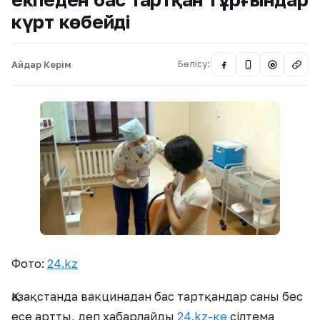
күрт көбейді
Айдар Керім
Бөлісу:
@
Фото:
24.kz
Қазақстанда вакцинадан бас тартқандар саны бес
есе артты, деп хабарлайды
24.kz-ке
сілтема