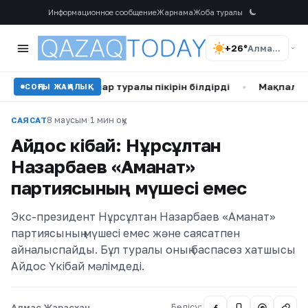
Информационное сообщение
Жарнама
Жоба туралы
+26°
Алматы
ан бауырлар туралы пікірін білдірді
•
Мақпал Жүнісова мен
СОҢҒЫ ЖАҢАЛЫҚ
8 маусым
·
1 мин оқу
САЯСАТ
Айдос Үкібай: Нұрсұлтан
Назарбаев «Аманат»
партиясының мүшесі емес
Экс-президент Нұрсұлтан Назарбаев «Аманат»
партиясының мүшесі емес және саясатпен
айналыспайды. Бұл туралы оның баспасөз хатшысы
Айдос Үкібай мәлімдеді.
Алмас Жарасхан
Бөлісу:
@