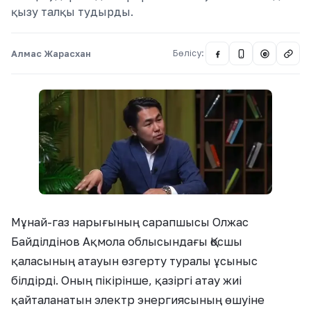
қызу талқы тудырды.
Алмас Жарасхан
Бөлісу:
@
Мұнай-газ нарығының сарапшысы Олжас
Байділдінов Ақмола облысындағы Қосшы
қаласының атауын өзгерту туралы ұсыныс
білдірді. Оның пікірінше, қазіргі атау жиі
қайталанатын электр энергиясының өшуіне