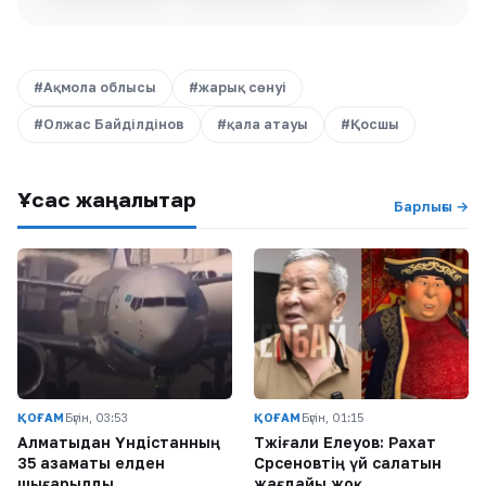
#Ақмола облысы
#жарық сөнуі
#Олжас Байділдінов
#қала атауы
#Қосшы
Ұқсас жаңалықтар
Барлығы →
ҚОҒАМ
Бүгін, 03:53
ҚОҒАМ
Бүгін, 01:15
Алматыдан Үндістанның
Тәжіғали Елеуов: Рахат
35 азаматы елден
Сәрсеновтің үй салатын
шығарылды
жағдайы жоқ