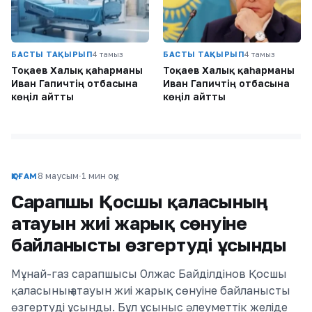
БАСТЫ ТАҚЫРЫП
4 тамыз
БАСТЫ ТАҚЫРЫП
4 тамыз
Тоқаев Халық қаһарманы
Тоқаев Халық қаһарманы
Иван Гапичтің отбасына
Иван Гапичтің отбасына
көңіл айтты
көңіл айтты
8 маусым
·
1 мин оқу
ҚОҒАМ
Сарапшы Қосшы қаласының
атауын жиі жарық сөнуіне
байланысты өзгертуді ұсынды
Мұнай-газ сарапшысы Олжас Байділдінов Қосшы
қаласының атауын жиі жарық сөнуіне байланысты
өзгертуді ұсынды. Бұл ұсыныс әлеуметтік желіде