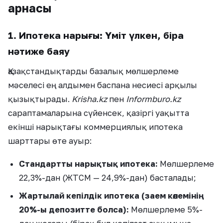
арнасы
1. Ипотека нарығы: Үміт үлкен, бірақ
нәтиже баяу
Қазақстандықтарды базалық мөлшерлеме
мәселесі ең алдымен баспана несиесі арқылы
қызықтырады.
Krisha.kz
пен
Informburo.kz
сараптамаларына сүйенсек, қазіргі уақытта
екінші нарықтағы коммерциялық ипотека
шарттары өте ауыр:
Стандартты нарықтық ипотека:
Мөлшерлеме
22,3%-дан (ЖТСМ — 24,9%-дан) басталады;
Жартылай кепілдік ипотека (заем көлемінің
20%-ы депозитте болса):
Мөлшерлеме 5%-