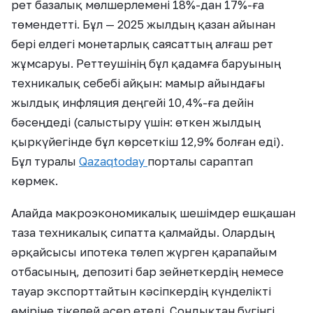
рет базалық мөлшерлемені 18%-дан 17%-ға
төмендетті. Бұл — 2025 жылдың қазан айынан
бері елдегі монетарлық саясаттың алғаш рет
жұмсаруы. Реттеушінің бұл қадамға баруының
техникалық себебі айқын: мамыр айындағы
жылдық инфляция деңгейі 10,4%-ға дейін
бәсеңдеді (салыстыру үшін: өткен жылдың
қыркүйегінде бұл көрсеткіш 12,9% болған еді).
Бұл туралы
Qazaqtoday
порталы сараптап
көрмек.
Алайда макроэкономикалық шешімдер ешқашан
таза техникалық сипатта қалмайды. Олардың
әрқайсысы ипотека төлеп жүрген қарапайым
отбасының, депозиті бар зейнеткердің немесе
тауар экспорттайтын кәсіпкердің күнделікті
өміріне тікелей әсер етеді. Сондықтан бүгінгі