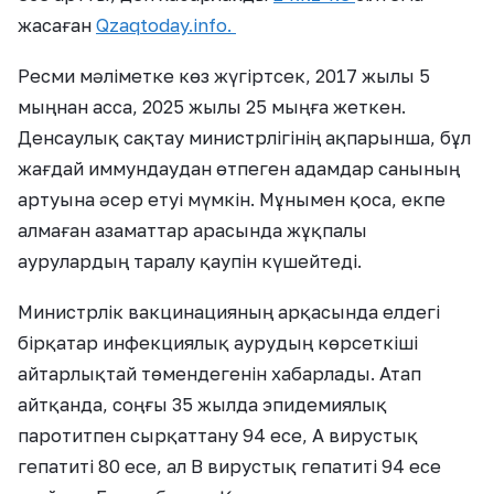
жасаған
Qzaqtoday.info.
Ресми мәліметке көз жүгіртсек, 2017 жылы 5
мыңнан асса, 2025 жылы 25 мыңға жеткен.
Денсаулық сақтау министрлігінің ақпарынша, бұл
жағдай иммундаудан өтпеген адамдар санының
артуына әсер етуі мүмкін. Мұнымен қоса, екпе
алмаған азаматтар арасында жұқпалы
аурулардың таралу қаупін күшейтеді.
Министрлік вакцинацияның арқасында елдегі
бірқатар инфекциялық аурудың көрсеткіші
айтарлықтай төмендегенін хабарлады. Атап
айтқанда, соңғы 35 жылда эпидемиялық
паротитпен сырқаттану 94 есе, А вирустық
гепатиті 80 есе, ал В вирустық гепатиті 94 есе