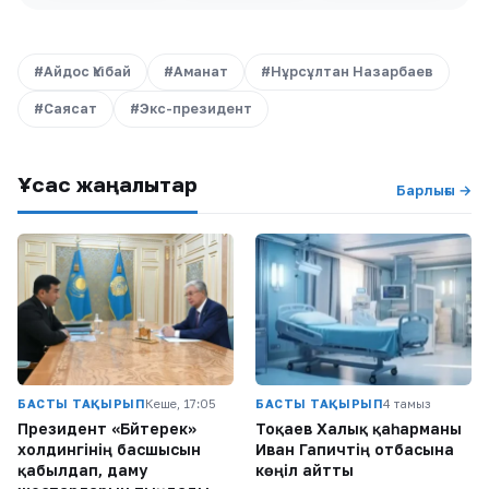
#Айдос Үкібай
#Аманат
#Нұрсұлтан Назарбаев
#Саясат
#Экс-президент
Ұқсас жаңалықтар
Барлығы →
БАСТЫ ТАҚЫРЫП
Кеше, 17:05
БАСТЫ ТАҚЫРЫП
4 тамыз
Президент «Бәйтерек»
Тоқаев Халық қаһарманы
холдингінің басшысын
Иван Гапичтің отбасына
қабылдап, даму
көңіл айтты