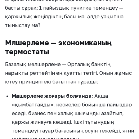
басты сұрақ: 1 пайыздық пунктке төмендеу —
қаржылық жеңілдіктің басы ма, әлде уақытша
тыныстау ма?
Мөлшерлеме — экономиканың
термостаты
Базалық мөлшерлеме — Орталық банктің
нарықты реттейтін ең қуатты тетігі. Оның жұмыс
істеу принципі екі бағыттан тұрады:
Мөлшерлеме жоғары болғанда:
Ақша
«қымбаттайды», несиелер бойынша пайыздар
өседі, бизнес пен халық шығынды азайтып,
қаржы жинауға көшеді. Ішкі тұтынудың
төмендеуі тауар бағасының өсуін тежейді, яғни