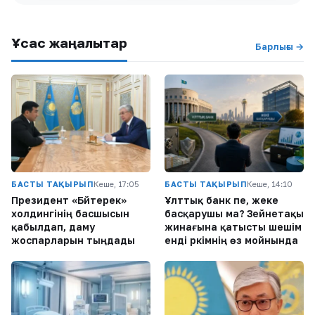
Ұқсас жаңалықтар
Барлығы →
БАСТЫ ТАҚЫРЫП
Кеше, 17:05
БАСТЫ ТАҚЫРЫП
Кеше, 14:10
Президент «Бәйтерек»
Ұлттық банк пе, жеке
холдингінің басшысын
басқарушы ма? Зейнетақы
қабылдап, даму
жинағына қатысты шешім
жоспарларын тыңдады
енді әркімнің өз мойнында