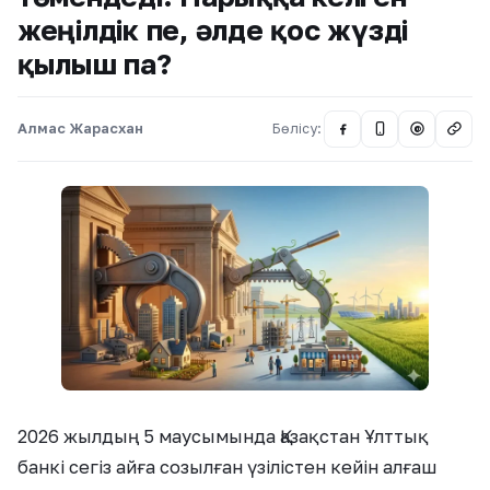
жеңілдік пе, әлде қос жүзді
қылыш па?
Алмас Жарасхан
Бөлісу:
@
2026 жылдың 5 маусымында Қазақстан Ұлттық
банкі сегіз айға созылған үзілістен кейін алғаш