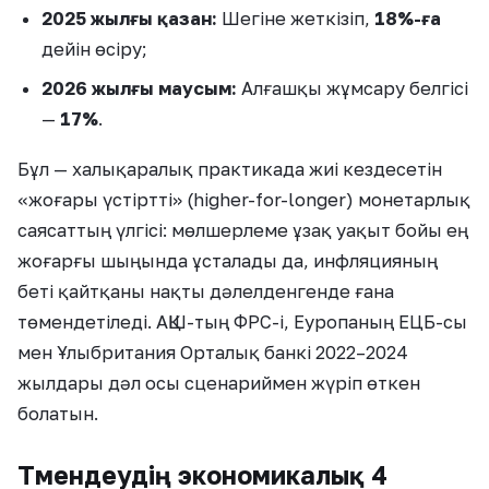
2025 жылғы қазан:
Шегіне жеткізіп,
18%-ға
дейін өсіру;
2026 жылғы маусым:
Алғашқы жұмсару белгісі
—
17%
.
Бұл — халықаралық практикада жиі кездесетін
«жоғары үстіртті» (higher-for-longer) монетарлық
саясаттың үлгісі: мөлшерлеме ұзақ уақыт бойы ең
жоғарғы шыңында ұсталады да, инфляцияның
беті қайтқаны нақты дәлелденгенде ғана
төмендетіледі. АҚШ-тың ФРС-і, Еуропаның ЕЦБ-сы
мен Ұлыбритания Орталық банкі 2022–2024
жылдары дәл осы сценариймен жүріп өткен
болатын.
Төмендеудің экономикалық 4