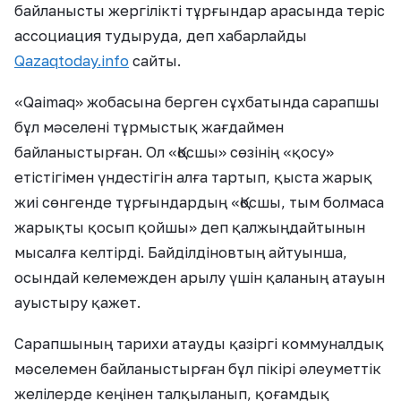
байланысты жергілікті тұрғындар арасында теріс
ассоциация тудыруда, деп хабарлайды
Qazaqtoday.info
сайты.
«Qaimaq» жобасына берген сұхбатында сарапшы
бұл мәселені тұрмыстық жағдаймен
байланыстырған. Ол «Қосшы» сөзінің «қосу»
етістігімен үндестігін алға тартып, қыста жарық
жиі сөнгенде тұрғындардың «Қосшы, тым болмаса
жарықты қосып қойшы» деп қалжыңдайтынын
мысалға келтірді. Байділдіновтың айтуынша,
осындай келемежден арылу үшін қаланың атауын
ауыстыру қажет.
Сарапшының тарихи атауды қазіргі коммуналдық
мәселемен байланыстырған бұл пікірі әлеуметтік
желілерде кеңінен талқыланып, қоғамдық