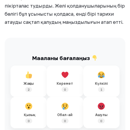
пікірталас тудырды. Желі қолданушыларының бір
бөлігі бұл ұсынысты қолдаса, енді бірі тарихи
атауды сақтап қалудың маңыздылығын атап өтті.
Мақаланы бағалаңыз
Жақсы
Керемет
Күлкілі
2
0
1
Қызық
Обал-ай
Ашулы
0
0
0