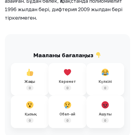
азайған. Бұдан бөлек, Қазақстанда полиомиелит
1996 жылдан бері, дифтерия 2009 жылдан бері
тіркелмеген.
Мақаланы бағалаңыз
Жақсы
Керемет
Күлкілі
0
0
0
Қызық
Обал-ай
Ашулы
0
0
0