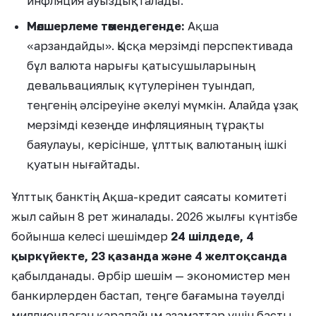
инфляция ауыздықталады.
Мөлшерлеме төмендегенде:
Ақша
«арзандайды». Қысқа мерзімді перспективада
бұл валюта нарығы қатысушыларының
девальвациялық күтулерінен туындап,
теңгенің әлсіреуіне әкелуі мүмкін. Алайда ұзақ
мерзімді кезеңде инфляцияның тұрақты
баяулауы, керісінше, ұлттық валютаның ішкі
қуатын нығайтады.
Ұлттық банктің Ақша-кредит саясаты комитеті
жыл сайын 8 рет жиналады. 2026 жылғы күнтізбе
бойынша келесі шешімдер
24 шілдеде, 4
қыркүйекте, 23 қазанда және 4 желтоқсанда
қабылданады. Әрбір шешім — экономистер мен
банкирлерден бастап, теңге бағамына тәуелді
миллиондаған қарапайым азаматтар үшін басты