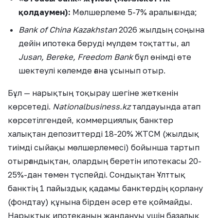
қолдаумен):
Мөлшерлеме 5-7% аралығында;
Bank of China Kazakhstan
2026 жылдың соңына
дейін ипотека беруді мүлдем тоқтатты, ал
Jusan, Bereke, Freedom Bank
бұл өнімді өте
шектеулі көлемде ғана ұсынып отыр.
Бұл — нарықтың тоқырау шегіне жеткенін
көрсетеді.
Nationalbusiness.kz
талдауында атап
көрсетілгендей, коммерциялық банктер
халықтан депозиттерді 18-20% ЖТСМ (жылдық
тиімді сыйақы мөлшерлемесі) бойынша тартып
отырғандықтан, олардың беретін ипотекасы 20-
25%-дан төмен түспейді. Сондықтан Ұлттық
банктің 1 пайыздық қадамы банктердің қорлану
(фондтау) құнына бірден әсер ете қоймайды.
Нарықтық ипотеканың жандануы үшін базалық