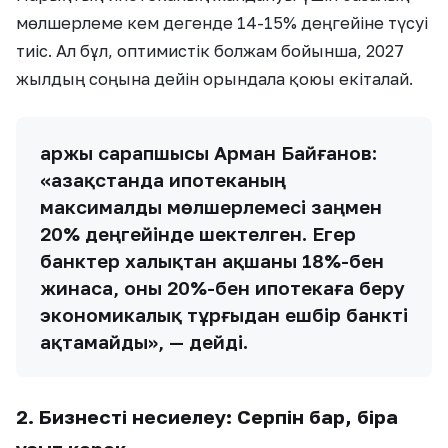
мөлшерлеме кем дегенде 14-15% деңгейіне түсуі
тиіс. Ал бұл, оптимистік болжам бойынша, 2027
жылдың соңына дейін орындала қоюы екіталай.
Қаржы сарапшысы Арман Байғанов:
«Қазақстанда ипотеканың
максималды мөлшерлемесі заңмен
20% деңгейінде шектелген. Егер
банктер халықтан ақшаны 18%-бен
жинаса, оны 20%-бен ипотекаға беру
экономикалық тұрғыдан ешбір банкті
ақтамайды», — дейді.
2. Бизнесті несиелеу: Серпін бар, бірақ