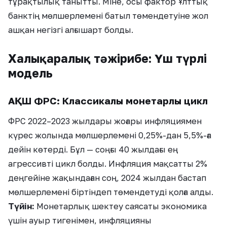
тұрақтылық танытты. Міне, осы фактор Ұлттық
банктің мөлшерлемені батыл төмендетуіне жол
ашқан негізгі алғышарт болды.
Халықаралық тәжірибе: Үш түрлі
модель
АҚШ ФРС: Классикалық монетарлық цикл
ФРС 2022–2023 жылдары жоғары инфляциямен
күрес жолында мөлшерлемені 0,25%-дан 5,5%-ға
дейін көтерді. Бұл — соңғы 40 жылдағы ең
агрессивті цикл болды. Инфляция мақсатты 2%
деңгейіне жақындаған соң, 2024 жылдан бастап
мөлшерлемені біртіндеп төмендетуді қолға алды.
Түйін:
Монетарлық шектеу саясаты экономика
үшін ауыр тигенімен, инфляцияны