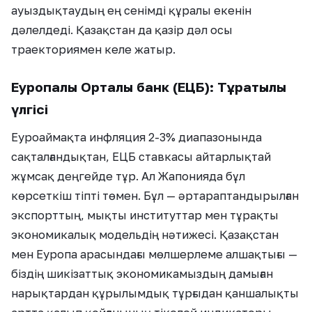
ауыздықтаудың ең сенімді құралы екенін
дәлелдеді. Қазақстан да қазір дәл осы
траекториямен келе жатыр.
Еуропалық Орталық банк (ЕЦБ): Тұрақтылық
үлгісі
Еуроаймақта инфляция 2-3% диапазонында
сақталғандықтан, ЕЦБ ставкасы айтарлықтай
жұмсақ деңгейде тұр. Ал Жапонияда бұл
көрсеткіш тіпті төмен. Бұл — әртараптандырылған
экспорттың, мықты институттар мен тұрақты
экономикалық модельдің нәтижесі. Қазақстан
мен Еуропа арасындағы мөлшерлеме алшақтығы —
біздің шикізаттық экономикамыздың дамыған
нарықтардан құрылымдық тұрғыдан қаншалықты