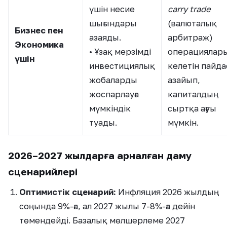
үшін несие
carry trade
шығындары
(валюталық
Бизнес пен
азаяды.
арбитраж)
Экономика
• Ұзақ мерзімді
операциялар
үшін
инвестициялық
келетін пайд
жобаларды
азайып,
жоспарлауға
капиталдың
мүмкіндік
сыртқа ағуы
туады.
мүмкін.
2026–2027 жылдарға арналған даму
сценарийлері
Оптимистік сценарий:
Инфляция 2026 жылдың
соңында 9%-ға, ал 2027 жылы 7-8%-ға дейін
төмендейді. Базалық мөлшерлеме 2027