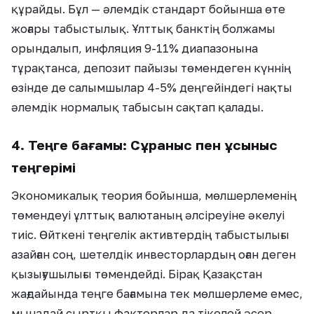
құрайды. Бұл — әлемдік стандарт бойынша өте
жоғары табыстылық. Ұлттық банктің болжамы
орындалып, инфляция 9-11% диапазонына
тұрақтанса, депозит пайызы төмендеген күннің
өзінде де салымшылар 4-5% деңгейіндегі нақты
әлемдік нормалық табысын сақтап қалады.
4. Теңге бағамы: Сұраныс пен ұсыныс
теңгерімі
Экономикалық теория бойынша, мөлшерлеменің
төмендеуі ұлттық валютаның әлсіреуіне әкелуі
тиіс. Өйткені теңгелік активтердің табыстылығы
азайған соң, шетелдік инвесторлардың оған деген
қызығушылығы төмендейді. Бірақ Қазақстан
жағдайында теңге бағамына тек мөлшерлеме емес,
мынадай сыртқы факторлар да тікелей әсер