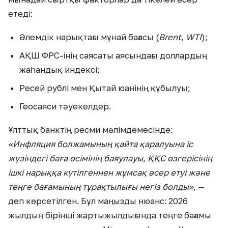
етеді:
Әлемдік нарықтағы мұнай бағасы (
Brent
,
WTI
);
АҚШ ФРС-інің саясаты аясындағы доллардың
жаһандық индексі;
Ресей рублі мен Қытай юанінің құбылуы;
Геосаяси тәуекелдер.
Ұлттық банктің ресми мәлімдемесінде:
«Инфляция болжамының қайта қаралуына іс
жүзіндегі баға өсімінің баяулауы, ҚҚС өзгерісінің
ішкі нарыққа күтілгеннен жұмсақ әсер етуі және
теңге бағамының тұрақтылығы негіз болды»
, —
деп көрсетілген. Бұл маңызды нюанс: 2026
жылдың бірінші жартыжылдығында теңге бағамы