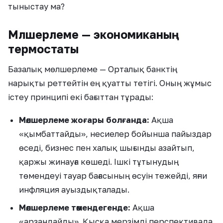
тыныстау ма?
Мөлшерлеме — экономиканың
термостаты
Базалық мөлшерлеме — Орталық банктің
нарықты реттейтін ең қуатты тетігі. Оның жұмыс
істеу принципі екі бағыттан тұрады:
Мөлшерлеме жоғары болғанда:
Ақша
«қымбаттайды», несиелер бойынша пайыздар
өседі, бизнес пен халық шығынды азайтып,
қаржы жинауға көшеді. Ішкі тұтынудың
төмендеуі тауар бағасының өсуін тежейді, яғни
инфляция ауыздықталады.
Мөлшерлеме төмендегенде:
Ақша
«арзандайды». Қысқа мерзімді перспективада