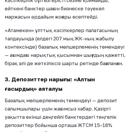
кәсіпкерлік бұл өзгерісті сезіне қоймайды,
өйткені банктер шағын бизнеске тәуекел
маржасын әрдайым жоғары есептейді.
«Атамекен» ұлттық кәсіпкерлер палатасының
талдауында (елдегі 207 мың ЖК-ның жабылу
контексінде) базалық мөлшерлеменің төмендеуі
— ағымдағы нарықтық қысымнан шығудың қажетті,
бірақ әлі де жеткіліксіз шарты ретінде бағаланған.
3. Депозиттер нарығы: «Алтын
ғасырдың» аяқталуы
Базалық мөлшерлеменің төмендеуі — депозит
салымшылары үшін жағымсыз хабар. Қазіргі
уақытта екінші деңгейлі банктердегі теңгелік
депозиттер бойынша орташа ЖТСМ 15–18%