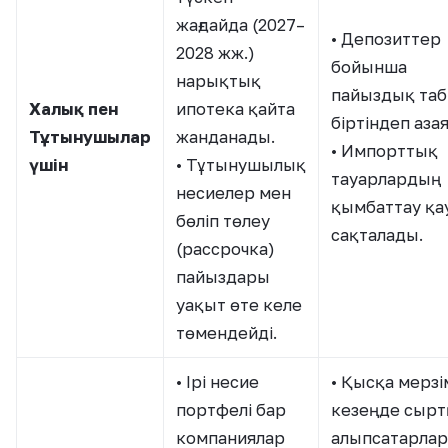
жағдайда (2027–
• Депозиттер
2028 жж.)
бойынша
нарықтық
пайыздық та
Халық пен
ипотека қайта
біртіндеп аза
Тұтынушылар
жанданады.
• Импорттық
үшін
• Тұтынушылық
тауарлардың
несиелер мен
қымбаттау қа
бөліп төлеу
сақталады.
(рассрочка)
пайыздары
уақыт өте келе
төмендейді.
• Ірі несие
• Қысқа мерзі
портфелі бар
кезеңде сыр
компаниялар
алыпсатарла