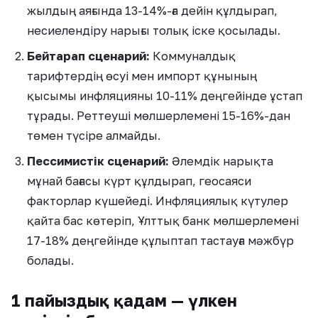
жылдың аяғында 13-14%-ға дейін құлдырап,
несиелендіру нарығы толық іске қосылады.
Бейтарап сценарий:
Коммуналдық
тарифтердің өсуі мен импорт құнының
қысымы инфляцияны 10-11% деңгейінде ұстап
тұрады. Реттеуші мөлшерлемені 15-16%-дан
төмен түсіре алмайды.
Пессимистік сценарий:
Әлемдік нарықта
мұнай бағасы күрт құлдырап, геосаяси
факторлар күшейеді. Инфляциялық күтулер
қайта бас көтеріп, Ұлттық банк мөлшерлемені
17-18% деңгейінде құлыптап тастауға мәжбүр
болады.
1 пайыздық қадам — үлкен