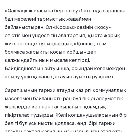
«Qaimaq» жобасына берген сұхбатында сарапшы
бұл мәселені тұрмыстық жағдаймен
байланыстырған. Ол «Қосшы» сөзінің «қосу»
етістігімен үндестігін алға тартып, қыста жарық
жиі сөнгенде тұрғындардың «Қосшы, тым
болмаса жарықты қосып қойшы» деп
қалжыңдайтынын мысалға келтірді.
Байділдіновтың айтуынша, осындай келемежден
арылу үшін қаланың атауын ауыстыру қажет.
Сарапшының тарихи атауды қазіргі коммуналдық
мәселемен байланыстырған бұл пікірі әлеуметтік
желілерде кеңінен талқыланып, қоғамдық
пікірталас тудырды. Желі қолданушыларының бір
бөлігі бұл ұсынысты қолдаса, енді бірі тарихи
атауды сақтап қалудың маңыздылығын атап өтті.