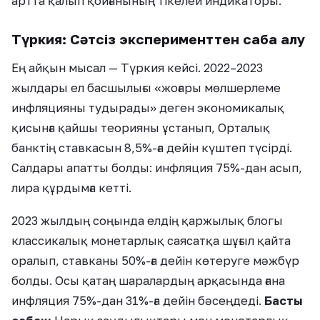
артта қалып қойғанының тікелей индикаторы.
Түркия: Сәтсіз эксперименттен сабақ алу
Ең айқын мысал — Түркия кейсі. 2022–2023
жылдары ел басшылығы «жоғары мөлшерлеме
инфляцияны тудырады» деген экономикалық
қисынға қайшы теорияны ұстанып, Орталық
банктің ставкасын 8,5%-ға дейін күштеп түсірді.
Салдары апатты болды: инфляция 75%-дан асып,
лира құрдымға кетті.
2023 жылдың соңында елдің қаржылық блогы
классикалық монетарлық саясатқа шұғыл қайта
оралып, ставканы 50%-ға дейін көтеруге мәжбүр
болды. Осы қатаң шаралардың арқасында ғана
инфляция 75%-дан 31%-ға дейін бәсеңдеді.
Басты