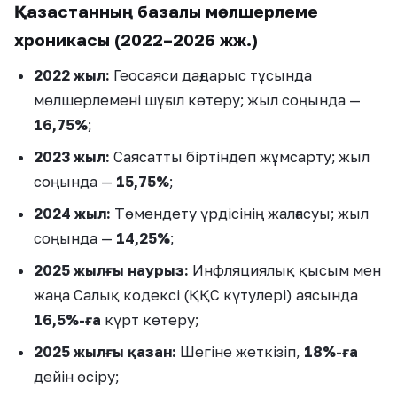
Қазақстанның базалық мөлшерлеме
хроникасы (2022–2026 жж.)
2022 жыл:
Геосаяси дағдарыс тұсында
мөлшерлемені шұғыл көтеру; жыл соңында —
16,75%
;
2023 жыл:
Саясатты біртіндеп жұмсарту; жыл
соңында —
15,75%
;
2024 жыл:
Төмендету үрдісінің жалғасуы; жыл
соңында —
14,25%
;
2025 жылғы наурыз:
Инфляциялық қысым мен
жаңа Салық кодексі (ҚҚС күтулері) аясында
16,5%-ға
күрт көтеру;
2025 жылғы қазан:
Шегіне жеткізіп,
18%-ға
дейін өсіру;