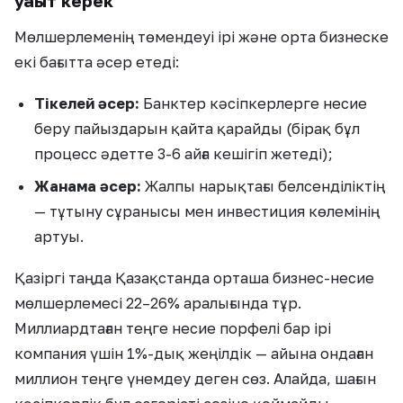
уақыт керек
Мөлшерлеменің төмендеуі ірі және орта бизнеске
екі бағытта әсер етеді:
Тікелей әсер:
Банктер кәсіпкерлерге несие
беру пайыздарын қайта қарайды (бірақ бұл
процесс әдетте 3-6 айға кешігіп жетеді);
Жанама әсер:
Жалпы нарықтағы белсенділіктің
— тұтыну сұранысы мен инвестиция көлемінің
артуы.
Қазіргі таңда Қазақстанда орташа бизнес-несие
мөлшерлемесі 22–26% аралығында тұр.
Миллиардтаған теңге несие порфелі бар ірі
компания үшін 1%-дық жеңілдік — айына ондаған
миллион теңге үнемдеу деген сөз. Алайда, шағын