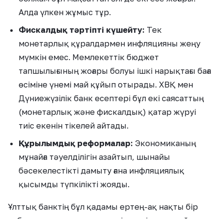
Алда үлкен жұмыс тұр.
Фискалдық тәртіпті күшейту:
Тек
монетарлық құралдармен инфляцияны жеңу
мүмкін емес. Мемлекеттік бюджет
тапшылығының жоғары болуы ішкі нарықтағы баға
өсіміне үнемі май құйып отырады. ХВҚ мен
Дүниежүзілік банк есептері бұл екі саясаттың
(монетарлық және фискалдық) қатар жүруі
тиіс екенін тікелей айтады.
Құрылымдық реформалар:
Экономиканың
мұнайға тәуелділігін азайтып, шынайы
бәсекелестікті дамыту ғана инфляциялық
қысымды түпкілікті жояды.
Ұлттық банктің бұл қадамы ертең-ақ нақты бір