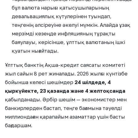
бұл валюта нарығы қатысушыларының
девальвациялық күтулерінен туындап,
теңгенің әлсіреуіне әкелуі мүмкін. Алайда ұзақ
мерзімді кезеңде инфляцияның тұрақты
баяулауы, керісінше, ұлттық валютаның ішкі
қуатын нығайтады.
Ұлттық банктің Ақша-кредит саясаты комитеті
жыл сайын 8 рет жиналады. 2026 жылғы күнтізбе
бойынша келесі шешімдер
24 шілдеде, 4
қыркүйекте, 23 қазанда және 4 желтоқсанда
қабылданады. Әрбір шешім — экономистер мен
банкирлерден бастап, теңге бағамына тәуелді
миллиондаған қарапайым азаматтар үшін басты
бағдаршам.