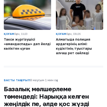
ҚОҒАМ
Бүгін, 11:23
ҚОҒАМ
Бүгін, 08:26
Такси жүргізушісі
Алматыда полиция
«амандаспады» деп әйелді
ардагерінің өлімі:
көліктен қуған
күдіктінің туыстары
алғаш рет сөйледі
8 маусым
·
1 мин оқу
БАСТЫ ТАҚЫРЫП
Базалық мөлшерлеме
төмендеді: Нарыққа келген
жеңілдік пе, әлде қос жүзді