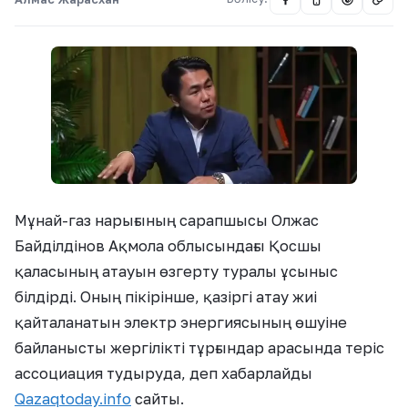
Мұнай-газ нарығының сарапшысы Олжас
Байділдінов Ақмола облысындағы Қосшы
қаласының атауын өзгерту туралы ұсыныс
білдірді. Оның пікірінше, қазіргі атау жиі
қайталанатын электр энергиясының өшуіне
байланысты жергілікті тұрғындар арасында теріс
ассоциация тудыруда, деп хабарлайды
Qazaqtoday.info
сайты.