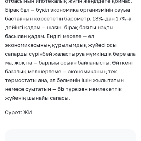
отбасының ипотекалық жүгін жеңілдете қоймас.
Бірақ бұл — бүкіл экономика организмінің сауыға
бастағанын көрсететін барометр. 18%-дан 17%-ға
дейінгі қадам — шағын, бірақ бағыты нақты
басылған қадам. Ендігі мәселе — ел
экономикасының құрылымдық жүйесі осы
сапарды сүрінбей жалғастыруға мүмкіндік бере ала
ма, жоқ па — барлығы осыған байланысты. Өйткені
базалық мөлшерлеме — экономиканың тек
термостаты ғана, ал бөлменің ішін жылытатын
немесе суытатын — біз тұрғызған мемлекеттік
жүйенің шынайы сапасы.
Сурет: ЖИ