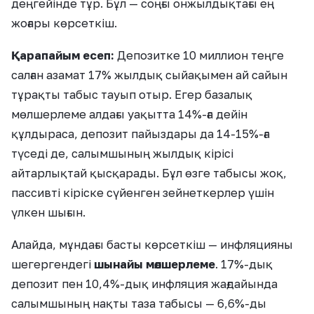
деңгейінде тұр. Бұл — соңғы онжылдықтағы ең
жоғары көрсеткіш.
Қарапайым есеп:
Депозитке 10 миллион теңге
салған азамат 17% жылдық сыйақымен ай сайын
тұрақты табыс тауып отыр. Егер базалық
мөлшерлеме алдағы уақытта 14%-ға дейін
құлдыраса, депозит пайыздары да 14-15%-ға
түседі де, салымшының жылдық кірісі
айтарлықтай қысқарады. Бұл өзге табысы жоқ,
пассивті кіріске сүйенген зейнеткерлер үшін
үлкен шығын.
Алайда, мұндағы басты көрсеткіш — инфляцияны
шегергендегі
шынайы мөлшерлеме
. 17%-дық
депозит пен 10,4%-дық инфляция жағдайында
салымшының нақты таза табысы — 6,6%-ды