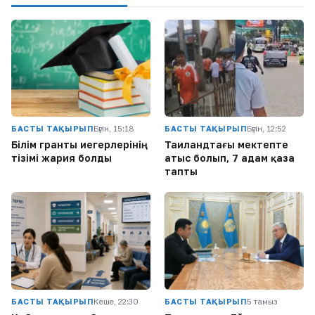
БАСТЫ ТАҚЫРЫП
Бүгін, 15:18
БАСТЫ ТАҚЫРЫП
Бүгін, 12:52
Білім гранты иегерлерінің
Таиландтағы мектепте
тізімі жария болды
атыс болып, 7 адам қаза
тапты
БАСТЫ ТАҚЫРЫП
Кеше, 22:30
БАСТЫ ТАҚЫРЫП
5 тамыз