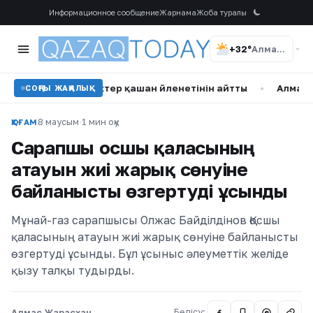
Информационное сообщение
Жарнама
Жоба туралы
+32°
Алматы
Танымал актер қашан үйленетінін айтты
•
Алматыда жүлде 
СОҢҒЫ ЖАҢАЛЫҚ
8 маусым
·
1 мин оқу
ҚОҒАМ
Сарапшы Қосшы қаласының
атауын жиі жарық сөнуіне
байланысты өзгертуді ұсынды
Мұнай-газ сарапшысы Олжас Байділдінов Қосшы
қаласының атауын жиі жарық сөнуіне байланысты
өзгертуді ұсынды. Бұл ұсыныс әлеуметтік желіде
қызу талқы тудырды.
Алмас Жарасхан
Бөлісу:
@