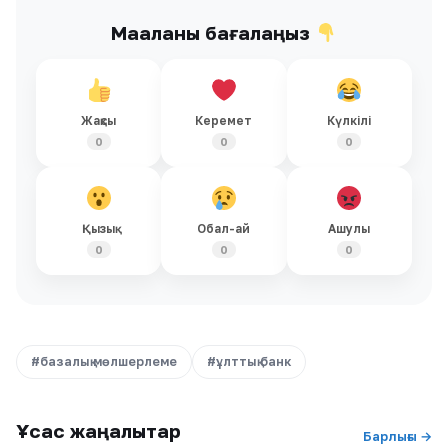
Мақаланы бағалаңыз
Жақсы
Керемет
Күлкілі
0
0
0
Қызық
Обал-ай
Ашулы
0
0
0
#базалық мөлшерлеме
#ұлттық банк
Ұқсас жаңалықтар
Барлығы →