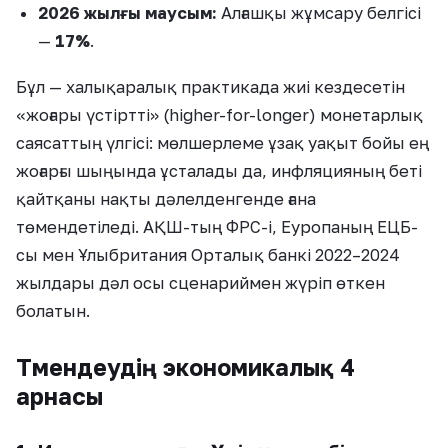
2026 жылғы маусым:
Алғашқы жұмсару белгісі
—
17%
.
Бұл — халықаралық практикада жиі кездесетін
«жоғары үстіртті» (higher-for-longer) монетарлық
саясаттың үлгісі: мөлшерлеме ұзақ уақыт бойы ең
жоғарғы шыңында ұсталады да, инфляцияның беті
қайтқаны нақты дәлелденгенде ғана
төмендетіледі. АҚШ-тың ФРС-і, Еуропаның ЕЦБ-
сы мен Ұлыбритания Орталық банкі 2022–2024
жылдары дәл осы сценариймен жүріп өткен
болатын.
Төмендеудің экономикалық 4
арнасы