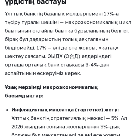
үрдістің бастауы
Ұлттық банктің базалық мөлшерлемені 17%-ға
түсіру туралы шешімі — макроэкономикалық цикл
бағытының оңтайлы бағытқа бұрылғанының белгісі,
бірақ бұл дағдарыстың толық аяқталғанын
білдірмейді. 17% — әлі де өте жоғары, «қатаң»
шектеу саясаты. ЭЫДҰ (О合Д) елдеріндегі
орташа орталық банк ставкасы 3-4%-дан
аспайтынын ескеруіміз керек.
Ұзақ мерзімді макроэкономикалық
басымдықтар:
Инфляциялық мақсатқа (таргетке) жету:
Ұлттық банктің стратегиялық межесі — 5%. Ал
2026 жылдың соңына жоспарланған 9%-дық
болжам бұл мақсаттан әлі де екі есе жоғары.