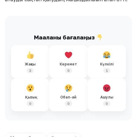
Мақаланы бағалаңыз
Жақсы
Керемет
Күлкілі
2
0
1
Қызық
Обал-ай
Ашулы
0
0
0