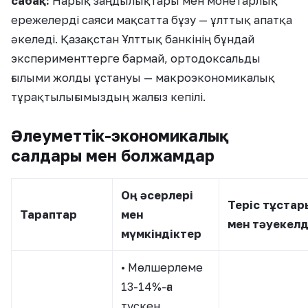
сабақ:
Нарық заңдылықтары мен монетарлық
ережелерді саяси мақсатта бұзу — ұлттық апатқа
әкеледі. Қазақстан Ұлттық банкінің бұндай
эксперименттерге бармай, ортодоксальды
ғылыми жолды ұстануы — макроэкономикалық
тұрақтылығымыздың жалғыз кепілі.
Әлеуметтік-экономикалық
салдары мен болжамдар
Оң әсерлері
Теріс тұстар
Тараптар
мен
мен тәуекел
мүмкіндіктер
• Мөлшерлеме
13-14%-ға
түскен