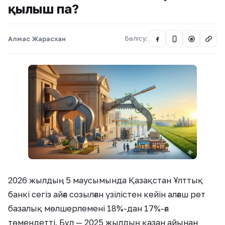
қылыш па?
Алмас Жарасхан
Бөлісу:
@
2026 жылдың 5 маусымында Қазақстан Ұлттық
банкі сегіз айға созылған үзілістен кейін алғаш рет
базалық мөлшерлемені 18%-дан 17%-ға
төмендетті. Бұл — 2025 жылдың қазан айынан