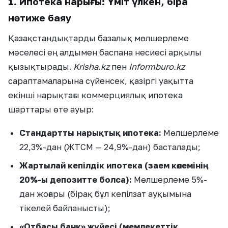
1. Ипотека нарығы: Үміт үлкен, бірақ
нәтиже баяу
Қазақстандықтарды базалық мөлшерлеме
мәселесі ең алдымен баспана несиесі арқылы
қызықтырады.
Krisha.kz
пен
Informburo.kz
сараптамаларына сүйенсек, қазіргі уақытта
екінші нарықтағы коммерциялық ипотека
шарттары өте ауыр:
Стандартты нарықтық ипотека:
Мөлшерлеме
22,3%-дан (ЖТСМ — 24,9%-дан) басталады;
Жартылай кепілдік ипотека (заем көлемінің
20%-ы депозитте болса):
Мөлшерлеме 5%-
дан жоғары (бірақ бұл кепілзат ауқымына
тікелей байланысты);
«Отбасы банк» жүйесі (мемлекеттік