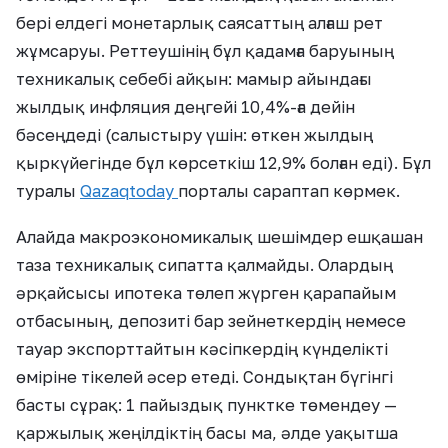
бері елдегі монетарлық саясаттың алғаш рет
жұмсаруы. Реттеушінің бұл қадамға баруының
техникалық себебі айқын: мамыр айындағы
жылдық инфляция деңгейі 10,4%-ға дейін
бәсеңдеді (салыстыру үшін: өткен жылдың
қыркүйегінде бұл көрсеткіш 12,9% болған еді). Бұл
туралы
Qazaqtoday
порталы сараптап көрмек.
Алайда макроэкономикалық шешімдер ешқашан
таза техникалық сипатта қалмайды. Олардың
әрқайсысы ипотека төлеп жүрген қарапайым
отбасының, депозиті бар зейнеткердің немесе
тауар экспорттайтын кәсіпкердің күнделікті
өміріне тікелей әсер етеді. Сондықтан бүгінгі
басты сұрақ: 1 пайыздық пунктке төмендеу —
қаржылық жеңілдіктің басы ма, әлде уақытша