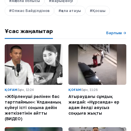
#Ақмола облысы
#жарық сөнуі
#Олжас Байділдінов
#қала атауы
#Қосшы
Ұқсас жаңалықтар
Барлығы →
ҚОҒАМ
Бүгін, 12:24
ҚОҒАМ
Бүгін, 11:28
«Жәбірленуші рөлінен бас
Атыраудағы сұмдық
тартпаймын»: Ұлдананың
жағдай: «Нұрсаяда» ер
күйеуі істі соңына дейін
адам әйелді аяусыз
жеткізетінін айтты
соққыға жықты
(ВИДЕО)