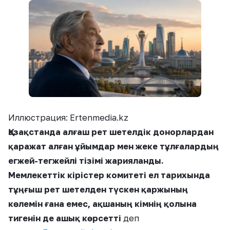
Иллюстрация: Ertenmedia.kz
Қазақстанда алғаш рет шетелдік донорлардан
қаражат алған ұйымдар мен жеке тұлғалардың
егжей-тегжейлі тізімі жарияланды.
Мемлекеттік кірістер комитеті ел тарихында
тұңғыш рет шетелден түскен қаржының
көлемін ғана емес, ақшаның кімнің қолына
тигенін де ашық көрсетті
деп