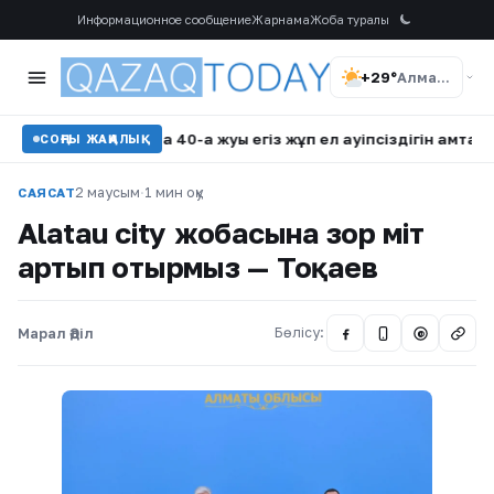
Информационное сообщение
Жарнама
Жоба туралы
+29°
Алматы
н сапында 40-қа жуық егіз жұп ел қауіпсіздігін қамтамасыз етіп ж
СОҢҒЫ ЖАҢАЛЫҚ
2 маусым
·
1 мин оқу
САЯСАТ
Alatau city жобасына зор үміт
артып отырмыз — Тоқаев
Марал Әділ
Бөлісу:
@