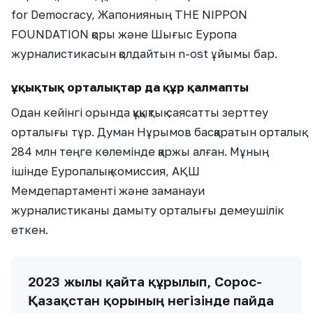
for Democracy, Жапонияның THE NIPPON
FOUNDATION қоры және Шығыс Еуропа
журналистикасын қолдайтын n-ost ұйымы бар.
Құқықтық орталықтар да құр қалмапты
Одан кейінгі орында құқықтық саясатты зерттеу
орталығы тұр. Думан Нұрымов басқаратын орталық
284 млн теңге көлемінде қаржы алған. Мұның
ішінде Еуропалық комиссия, АҚШ
Мемдепартаменті және заманауи
журналистиканы дамыту орталығы демеушілік
еткен.
2023 жылы қайта құрылып, Сорос-
Қазақстан қорының негізінде пайда