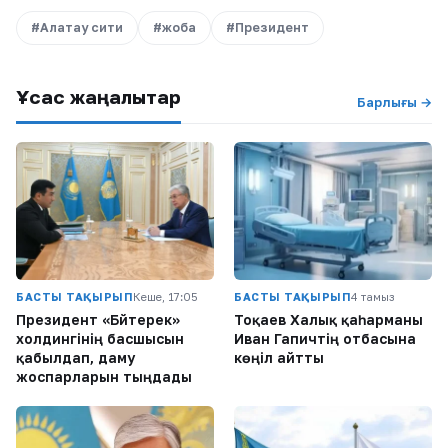
#Алатау сити
#жоба
#Президент
Ұқсас жаңалықтар
Барлығы →
БАСТЫ ТАҚЫРЫП
Кеше, 17:05
БАСТЫ ТАҚЫРЫП
4 тамыз
Президент «Бәйтерек»
Тоқаев Халық қаһарманы
холдингінің басшысын
Иван Гапичтің отбасына
қабылдап, даму
көңіл айтты
жоспарларын тыңдады