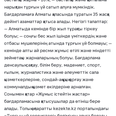
нарықтан тұрғын үй сатып алуға мүмкіндік.
Бағдарламаға Алматы қаласында тұратын 35 жасқа
дейінгі азаматтар қатыса алады. Негізгі талаптар:
— Алматыда кемінде бір жыл тұрақты тіркеу
болуы; — соңғы бес жыл ішінде үміткердің және
отбасы мүшелерінің атында тұрғын үй болмауы; —
кемінде алты ай ресми жұмыс өтілі және міндетті
зейнетақы жарналарының болуы. Бағдарлама
денсаулық сақтау, білім беру, мәдениет, спорт,
ғылым, журналистика және әлеуметтік сала
қызметкерлеріне, сондай-ақ құқық қорғау және
коммуналдық қызмет өкілдеріне арналған.
Сонымен қатар «Жұмыс істейтін жастар»
бағдарламасына қатысушылар да өтініш бере
алады. Толық ақпаратты kezekte.kz порталындағы
«Тұрғын үй сервистері» бөлімінен алуға болады.