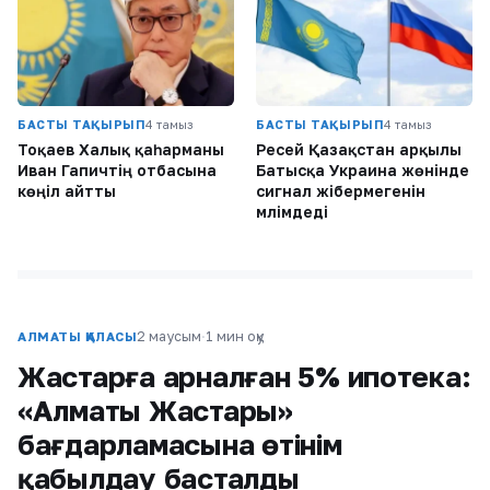
БАСТЫ ТАҚЫРЫП
4 тамыз
БАСТЫ ТАҚЫРЫП
4 тамыз
Тоқаев Халық қаһарманы
Ресей Қазақстан арқылы
Иван Гапичтің отбасына
Батысқа Украина жөнінде
көңіл айтты
сигнал жібермегенін
мәлімдеді
2 маусым
·
1 мин оқу
АЛМАТЫ ҚАЛАСЫ
Жастарға арналған 5% ипотека:
«Алматы Жастары»
бағдарламасына өтінім
қабылдау басталды