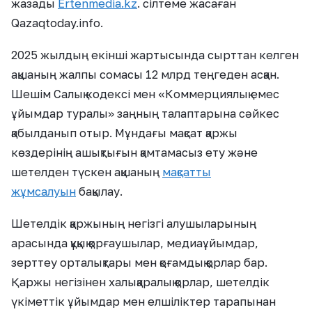
жазады
Ertenmedia.kz
. сілтеме жасаған
Qazaqtoday.info.
2025 жылдың екінші жартысында сырттан келген
ақшаның жалпы сомасы 12 млрд теңгеден асқан.
Шешім Салық кодексі мен «Коммерциялық емес
ұйымдар туралы» заңның талаптарына сәйкес
қабылданып отыр. Мұндағы мақсат қаржы
көздерінің ашықтығын қамтамасыз ету және
шетелден түскен ақшаның
мақсатты
жұмсалуын
бақылау.
Шетелдік қаржының негізгі алушыларының
арасында құқық қорғаушылар, медиаұйымдар,
зерттеу орталықтары мен қоғамдық қорлар бар.
Қаржы негізінен халықаралық қорлар, шетелдік
үкіметтік ұйымдар мен елшіліктер тарапынан