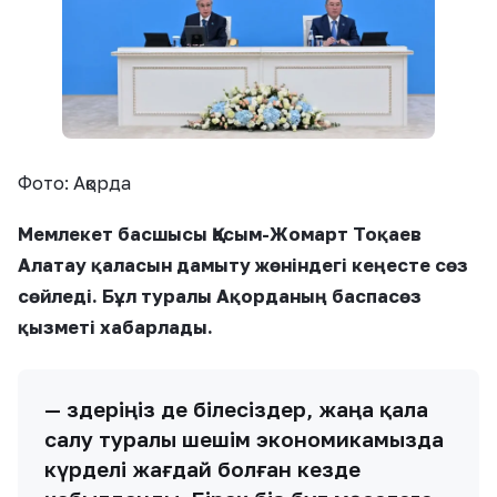
Фото: Ақорда
Мемлекет басшысы Қасым-Жомарт Тоқаев
Алатау қаласын дамыту жөніндегі кеңесте сөз
сөйледі. Бұл туралы Ақорданың баспасөз
қызметі хабарлады.
— Өздеріңіз де білесіздер, жаңа қала
салу туралы шешім экономикамызда
күрделі жағдай болған кезде