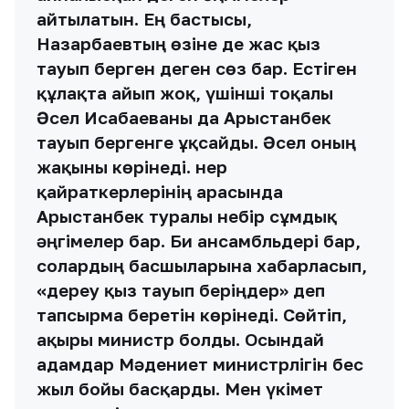
айтылатын. Ең бастысы,
Назарбаевтың өзіне де жас қыз
тауып берген деген сөз бар. Естіген
құлақта айып жоқ, үшінші тоқалы
Әсел Исабаеваны да Арыстанбек
тауып бергенге ұқсайды. Әсел оның
жақыны көрінеді. Өнер
қайраткерлерінің арасында
Арыстанбек туралы небір сұмдық
әңгімелер бар. Би ансамбльдері бар,
солардың басшыларына хабарласып,
«дереу қыз тауып беріңдер» деп
тапсырма беретін көрінеді. Сөйтіп,
ақыры министр болды. Осындай
адамдар Мәдениет министрлігін бес
жыл бойы басқарды. Мен үкімет