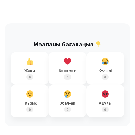
Мақаланы бағалаңыз
Жақсы
Керемет
Күлкілі
0
0
0
Қызық
Обал-ай
Ашулы
0
0
0