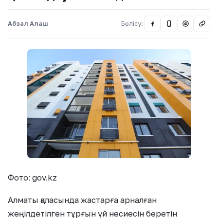
Абзал Алаш
Бөлісу:
@
Фото: gov.kz
Алматы қаласында жастарға арналған
жеңілдетілген тұрғын үй несиесін беретін