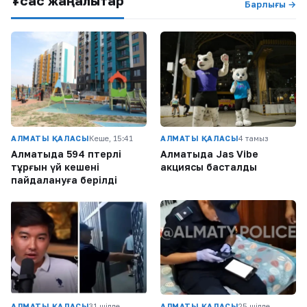
Ұқсас жаңалықтар
Барлығы →
АЛМАТЫ ҚАЛАСЫ
Кеше, 15:41
АЛМАТЫ ҚАЛАСЫ
4 тамыз
Алматыда 594 пәтерлі
Алматыда Jas Vibe
тұрғын үй кешені
акциясы басталды
пайдалануға берілді
АЛМАТЫ ҚАЛАСЫ
31 шілде
АЛМАТЫ ҚАЛАСЫ
25 шілде