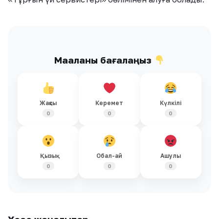
Мақаланы бағалаңыз
Жақсы
Керемет
Күлкілі
0
0
0
Қызық
Обал-ай
Ашулы
0
0
0