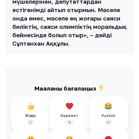
мүшелерінен, депутаттардан
естігенімді айтып отырмын. Мәселе
онда емес, мәселе ең жоғары саяси
биліктің, саяси олимпіктің моральдық
бейнесінде болып отыр», – дейді
Сұлтанхан Аққұлы.
Мақаланы бағалаңыз
Жақсы
Керемет
Күлкілі
1
0
0