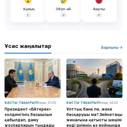
Қызық
Обал-ай
Ашулы
1
0
0
Ұқсас жаңалықтар
Барлығы →
БАСТЫ ТАҚЫРЫП
Кеше, 17:05
БАСТЫ ТАҚЫРЫП
Кеше, 14:10
Президент «Бәйтерек»
Ұлттық банк пе, жеке
холдингінің басшысын
басқарушы ма? Зейнетақы
қабылдап, даму
жинағына қатысты шешім
жоспарларын тыңдады
енді әркімнің өз мойнында