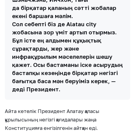
да бірқатар қаланың сәтті жобалар
екені баршаға мәлім.
Сол себепті біз де Alatau city
жобасына зор үміт артып отырмыз.
Бұл істе ең алдымен құқықтық
сұрақтарды, жер және
инфрақұрылым мәселелерін шешу
қажет. Осы бастаманы іске асырудың
бастапқы кезеңінде бірқатар негізгі
бағытқа баса мән беруіміз керек, —
деді Президент.
Айта кетелік Президент Алатау қаласы
құрылысының негізгі қағидалары жаңа
Конституцияға енгізілгенін айтқан еді.