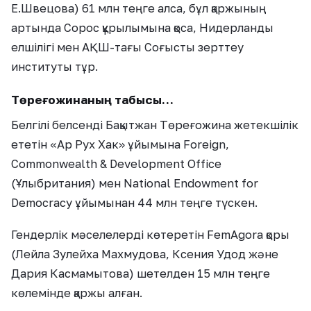
Е.Швецова) 61 млн теңге алса, бұл қаржының
артында Сорос құрылымына қоса, Нидерланды
елшілігі мен АҚШ-тағы Соғысты зерттеу
институты тұр.
Төреғожинаның табысы…
Белгілі белсенді Бақытжан Төреғожина жетекшілік
ететін «Ар Рух Хак» ұйымына Foreign,
Commonwealth & Development Office
(Ұлыбритания) мен National Endowment for
Democracy ұйымынан 44 млн теңге түскен.
Гендерлік мәселелерді көтеретін FemAgora қоры
(Лейла Зулейха Махмудова, Ксения Удод және
Дария Касмамытова) шетелден 15 млн теңге
көлемінде қаржы алған.