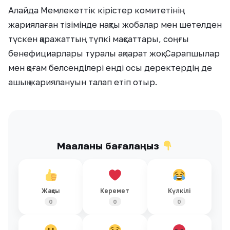
Алайда Мемлекеттік кірістер комитетінің
жариялаған тізімінде нақты жобалар мен шетелден
түскен қаражаттың түпкі мақсаттары, соңғы
бенефициарлары туралы ақпарат жоқ. Сарапшылар
мен қоғам белсенділері енді осы деректердің де
ашық жариялануын талап етіп отыр.
Мақаланы бағалаңыз
Жақсы
Керемет
Күлкілі
0
0
0