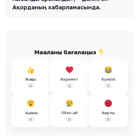
Ақорданың хабарламасында.
Мақаланы бағалаңыз
Жақсы
Керемет
Күлкілі
0
0
0
Қызық
Обал-ай
Ашулы
0
0
0