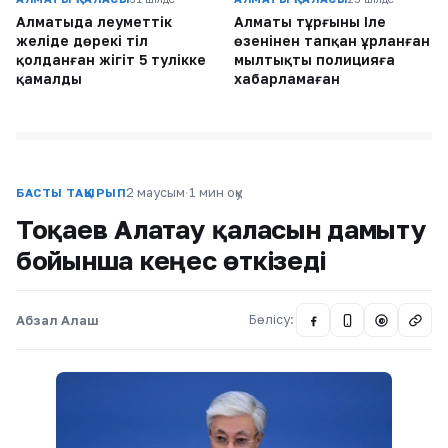
Алматыда әлеуметтік
Алматы тұрғыны Іле
желіде дөрекі тіл
өзенінен тапқан ұрланған
қолданған жігіт 5 тәулікке
мылтықты полицияға
қамалды
хабарламаған
2 маусым
·
1 мин оқу
БАСТЫ ТАҚЫРЫП
Тоқаев Алатау қаласын дамыту
бойынша кеңес өткізеді
Абзал Алаш
Бөлісу:
@