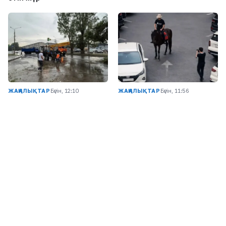
ЖАҢАЛЫҚТАР
Бүгін, 12:10
ЖАҢАЛЫҚТАР
Бүгін, 11:56
Дүлей дауыл: Өскеменде
Астанада атпен жүрген
25 мыңға жуық абонент
блогерге айыппұл
жарықсыз қалды
салынды
Соңғы жазбалар
1
«Артық кеттік!»: Танымал блогер Мөлдір
Анарбаева тойда уағыз айтқан ер адамға
жақтасты (ФОТО)
2
Ұлттық ұлан сапында 40-қа жуық егіз жұп ел