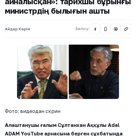
айналысқан»: тарихшы бұрынғы
министрдің былығын ашты
Айдар Керім
Бөлісу:
@
Фото: видеодан скрин
Алаштанушы ғалым Сұлтанхан Аққұлы Adal
ADAM YouTube арнасына берген сұхбатында