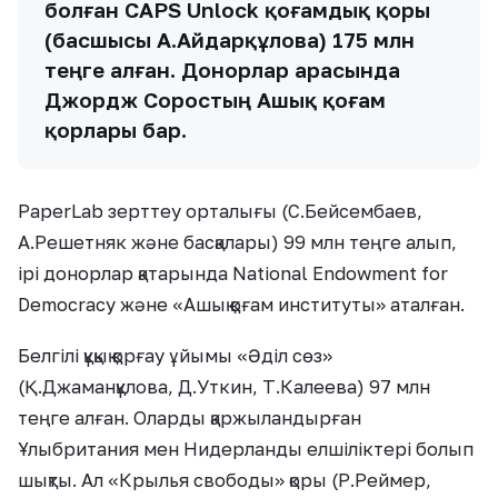
болған CAPS Unlock қоғамдық қоры
(басшысы А.Айдарқұлова) 175 млн
теңге алған. Донорлар арасында
Джордж Соростың Ашық қоғам
қорлары бар.
PaperLab зерттеу орталығы (С.Бейсембаев,
А.Решетняк және басқалары) 99 млн теңге алып,
ірі донорлар қатарында National Endowment for
Democracy және «Ашық қоғам институты» аталған.
Белгілі құқық қорғау ұйымы «Әділ сөз»
(Қ.Джаманқұлова, Д.Уткин, Т.Калеева) 97 млн
теңге алған. Оларды қаржыландырған
Ұлыбритания мен Нидерланды елшіліктері болып
шықты. Ал «Крылья свободы» қоры (Р.Реймер,