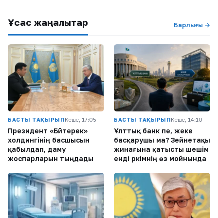
Ұқсас жаңалықтар
Барлығы →
БАСТЫ ТАҚЫРЫП
Кеше, 17:05
БАСТЫ ТАҚЫРЫП
Кеше, 14:10
Президент «Бәйтерек»
Ұлттық банк пе, жеке
холдингінің басшысын
басқарушы ма? Зейнетақы
қабылдап, даму
жинағына қатысты шешім
жоспарларын тыңдады
енді әркімнің өз мойнында