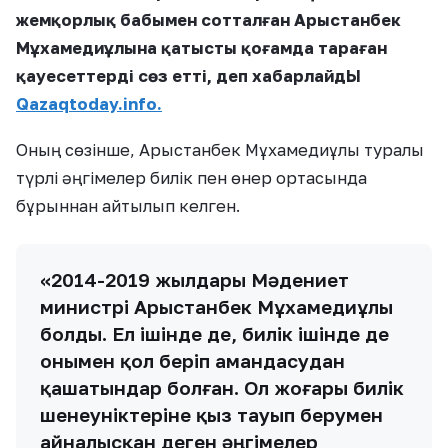
жемқорлық бабымен сотталған Арыстанбек
Мұхамедиұлына қатысты қоғамда тараған
қауесеттерді сөз етті, деп хабарлайдЫ
Qazaqtoday.info.
Оның сөзінше, Арыстанбек Мұхамедиұлы туралы
түрлі әңгімелер билік пен өнер ортасында
бұрыннан айтылып келген.
«2014-2019 жылдары Мәдениет
министрі Арыстанбек Мұхамедиұлы
болды. Ел ішінде де, билік ішінде де
онымен қол беріп амандасудан
қашатындар болған. Ол жоғары билік
шенеуніктеріне қыз тауып берумен
айналысқан деген әңгімелер