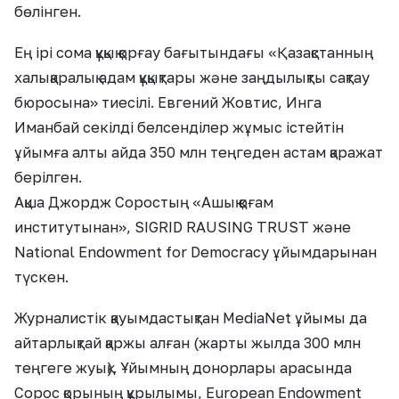
бөлінген.
Ең ірі сома құқық қорғау бағытындағы «Қазақстанның
халықаралық адам құқықтары және заңдылықты сақтау
бюросына» тиесілі. Евгений Жовтис, Инга
Иманбай секілді белсенділер жұмыс істейтін
ұйымға алты айда 350 млн теңгеден астам қаражат
берілген.
Ақша Джордж Соростың «Ашық қоғам
институтынан», SIGRID RAUSING TRUST және
National Endowment for Democracy ұйымдарынан
түскен.
Журналистік қауымдастықтан MediaNet ұйымы да
айтарлықтай қаржы алған (жарты жылда 300 млн
теңгеге жуық). Ұйымның донорлары арасында
Сорос қорының құрылымы, European Endowment