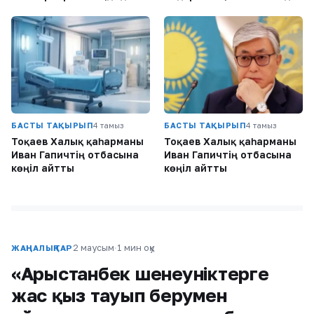
БАСТЫ ТАҚЫРЫП
4 тамыз
БАСТЫ ТАҚЫРЫП
4 тамыз
Тоқаев Халық қаһарманы
Тоқаев Халық қаһарманы
Иван Гапичтің отбасына
Иван Гапичтің отбасына
көңіл айтты
көңіл айтты
2 маусым
·
1 мин оқу
ЖАҢАЛЫҚТАР
«Арыстанбек шенеуніктерге
жас қыз тауып берумен