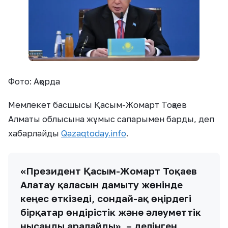
Фото: Ақорда
Мемлекет басшысы Қасым-Жомарт Тоқаев
Алматы облысына жұмыс сапарымен барды, деп
хабарлайды
Qazaqtoday.info
.
«Президент Қасым-Жомарт Тоқаев
Алатау қаласын дамыту жөнінде
кеңес өткізеді, сондай-ақ өңірдегі
бірқатар өндірістік және әлеуметтік
нысанды аралайды», – делінген