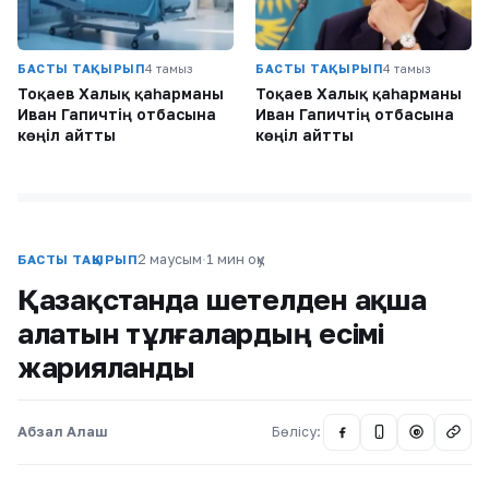
БАСТЫ ТАҚЫРЫП
4 тамыз
БАСТЫ ТАҚЫРЫП
4 тамыз
Тоқаев Халық қаһарманы
Тоқаев Халық қаһарманы
Иван Гапичтің отбасына
Иван Гапичтің отбасына
көңіл айтты
көңіл айтты
2 маусым
·
1 мин оқу
БАСТЫ ТАҚЫРЫП
Қазақстанда шетелден ақша
алатын тұлғалардың есімі
жарияланды
Абзал Алаш
Бөлісу:
@