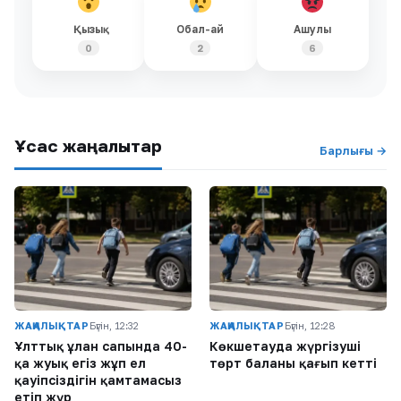
Қызық
Обал-ай
Ашулы
0
2
6
Ұқсас жаңалықтар
Барлығы →
ЖАҢАЛЫҚТАР
Бүгін, 12:32
ЖАҢАЛЫҚТАР
Бүгін, 12:28
Ұлттық ұлан сапында 40-
Көкшетауда жүргізуші
қа жуық егіз жұп ел
төрт баланы қағып кетті
қауіпсіздігін қамтамасыз
етіп жүр