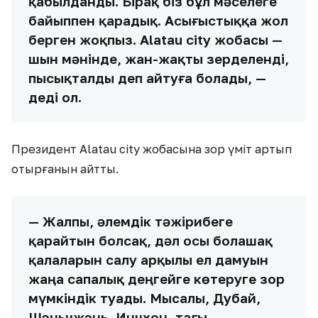
қабылданды. Бірақ біз бұл мәселеге
байыппен қарадық. Асығыстыққа жол
берген жоқпыз. Alatau city жобасы —
шын мәнінде, жан-жақты зерделенді,
пысықталды деп айтуға болады, —
деді ол.
Президент Alatau city жобасына зор үміт артып
отырғанын айтты.
— Жалпы, әлемдік тәжірибеге
қарайтын болсақ, дәл осы болашақ
қалаларын салу арқылы ел дамуын
жаңа сапалық деңгейге көтеруге зор
мүмкіндік туады. Мысалы, Дубай,
Шэньчжэнь, Инчхон, тағы