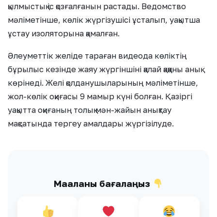
қылмыстық іс қозғалғанын растады. Ведомство
мәліметінше, көлік жүргізушісі ұсталып, уақытша
ұстау изоляторына қамалған.
Әлеуметтік желіде тараған видеода көліктің
бұрылыс кезінде жаяу жүргіншіні қалай қаққаны анық
көрінеді. Желі қолданушыларының мәліметінше,
жол-көлік оқиғасы 9 мамыр күні болған. Қазіргі
уақытта оқиғаның толық мән-жайын анықтау
мақсатында тергеу амалдары жүргізілуде.
Мақаланы бағалаңыз