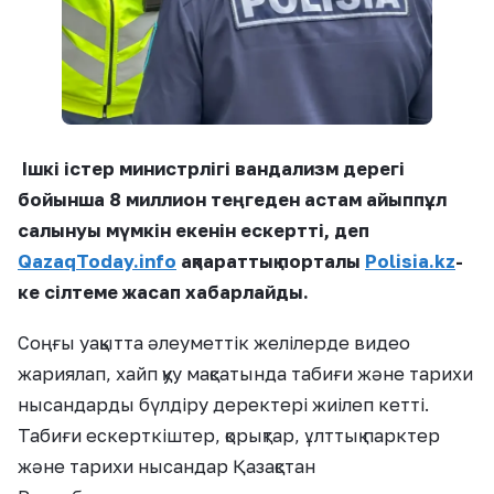
Ішкі істер министрлігі вандализм дерегі
бойынша 8 миллион теңгеден астам айыппұл
салынуы мүмкін екенін ескертті, деп
QazaqToday.info
ақпараттық порталы
Polisia.kz
-
ке сілтеме жасап хабарлайды.
Соңғы уақытта әлеуметтік желілерде видео
жариялап, хайп қуу мақсатында табиғи және тарихи
нысандарды бүлдіру деректері жиілеп кетті.
Табиғи ескерткіштер, қорықтар, ұлттық парктер
және тарихи нысандар Қазақстан