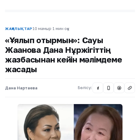
10 мамыр
·
1 мин оқу
ЖАҢАЛЫҚТАР
«Ұялып отырмын»: Сауық
Жақанова Дана Нұржігіттің
жазбасынан кейін мәлімдеме
жасады
Дана Нартаева
Бөлісу:
@