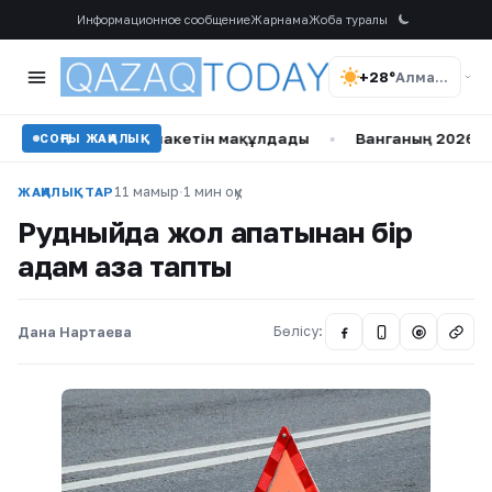
Информационное сообщение
Жарнама
Жоба туралы
+28°
Алматы
нкциялар пакетін мақұлдады
•
Ванганың 2026 жылға арнал
СОҢҒЫ ЖАҢАЛЫҚ
11 мамыр
·
1 мин оқу
ЖАҢАЛЫҚТАР
Рудныйда жол апатынан бір
адам қаза тапты
Дана Нартаева
Бөлісу:
@