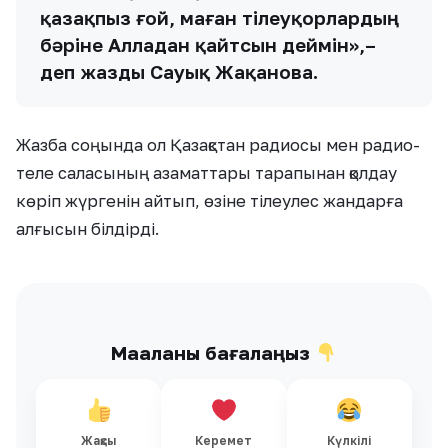
қазақпыз ғой, маған тілеуқорлардың
бәріне Алладан қайтсын деймін»,–
деп жазды Сауық Жақанова.
Жазба соңында ол Қазақстан радиосы мен радио-
теле саласының азаматтары тарапынан қолдау
көріп жүргенін айтып, өзіне тілеулес жандарға
алғысын білдірді.
Мақаланы бағалаңыз
Жақсы
Керемет
Күлкілі