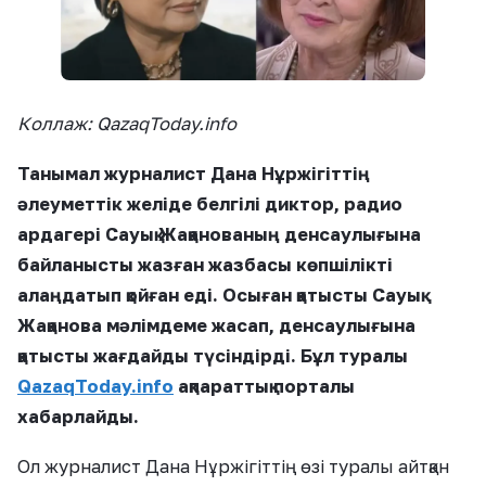
Коллаж: QazaqToday.info
Танымал журналист Дана Нұржігіттің
әлеуметтік желіде белгілі диктор, радио
ардагері Сауық Жақанованың денсаулығына
байланысты жазған жазбасы көпшілікті
алаңдатып қойған еді. Осыған қатысты Сауық
Жақанова мәлімдеме жасап, денсаулығына
қатысты жағдайды түсіндірді. Бұл туралы
QazaqToday.info
ақпараттық порталы
хабарлайды.
Ол журналист Дана Нұржігіттің өзі туралы айтқан