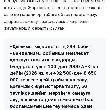
Республикасының ұлттық қазынасы және мемлекет
қорғауында. Жартастарға, ескерткіштерге және
өзге де мәдени әрі табиғи объектілерге жазу,
оларды зақымдау – заңбұзушылық. Бұл үшін
жауапкершілік қарастырылған.
«Қылмыстық кодекстің 294-бабы –
«Вандализм» бойынша мемлекет
қорғауындағы нысандарды
бүлдіргені үшін 100-ден 2000 АЕК-ке
дейін (2026 жылы 432 500-ден 8 650
000 теңгеге дейін) айыппұл салу,
қоғамдық жұмыстарға тарту, 50
тәулікке дейінгі мерзімге қамауға
алу, үш жылға дейінгі мерзімге бас
бостандығын шектеу немесе одан