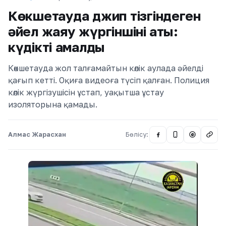
Көкшетауда джип тізгіндеген
әйел жаяу жүргіншіні қақты:
күдікті қамалды
Көкшетауда жол талғамайтын көлік аулада әйелді
қағып кетті. Оқиға видеоға түсіп қалған. Полиция
көлік жүргізушісін ұстап, уақытша ұстау
изоляторына қамады.
Алмас Жарасхан
Бөлісу:
@