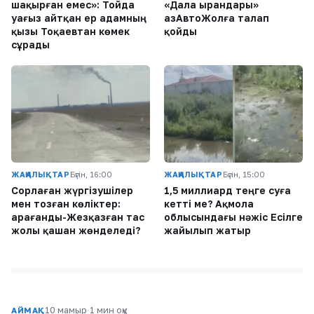
шақырған емес»: Тойда
«Дала Қырандары»
уағыз айтқан ер адамның
ҚазАвтоЖолға талап
қызы Тоқаевтан көмек
қойды
сұрады
ЖАҢАЛЫҚТАР
Бүгін, 16:00
ЖАҢАЛЫҚТАР
Бүгін, 15:00
Сорлаған жүргізушілер
1,5 миллиард теңге суға
мен тозған көліктер:
кетті ме? Ақмола
Қарағанды-Жезқазған тас
облысындағы нәжіс Есілге
жолы қашан жөнделеді?
жайылып жатыр
10 мамыр
·
1 мин оқу
АЙМАҚ