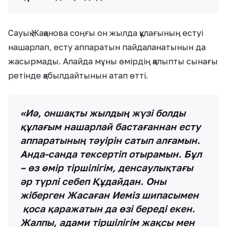
Сауық Жақанова соңғы он жылда құлағының естуі
нашарлап, есту аппаратын пайдаланатынын да
жасырмады. Алайда мұны өмірдің қалыпты сынағы
ретінде қабылдайтынын атап өтті.
«Иә, оншақты жылдың жүзі болды
құлағым нашарлай бастағаннан есту
аппаратының тәуірін сатып алғамын.
Анда-санда тексертіп отырамын. Бұл
– өз өмір тіршілігім, денсаулықтағы
әр түрлі себеп Құдайдан. Оны
жіберген Жасаған Иеміз шипасымен
қоса қаражатын да өзі береді екен.
Жалпы, адами тіршілігім жақсы мен