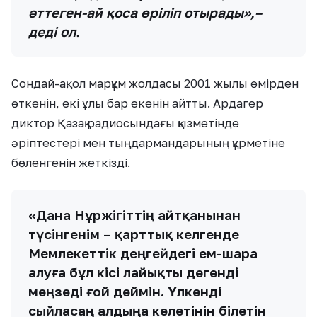
әттеген-ай қоса өріліп отырады»,–
деді ол.
Сондай-ақ, ол марқұм жолдасы 2001 жылы өмірден
өткенін, екі ұлы бар екенін айтты. Ардагер
диктор Қазақ радиосындағы қызметінде
әріптестері мен тыңдармандарының құрметіне
бөленгенін жеткізді.
«Дана Нұржігіттің айтқанынан
түсінгенім – қарттық келгенде
Мемлекеттік деңгейдегі ем-шара
алуға бұл кісі лайықты дегенді
меңзеді ғой деймін. Үлкенді
сыйласаң алдыңа келетінін білетін