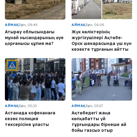
АЙМАҚ
Бүгін, 08:46
АЙМАҚ
Бүгін, 06:06
Атырау облысындағы
Жүк көліктерінің
мұнай нысандарының әуе
жүргізушілері Ақтөбе-
қорғанысы құпия ма?
Орск шекарасында үш күн
кезекте тұрғанын айтты
АЙМАҚ
Бүгін, 05:13
АЙМАҚ
Бүгін, 03:27
Астанада кофеханаға
Ақтөбедегі жаңа
кезек полиция
көпқабатты үй
тексерісіне ұласты
тұрғындары бірнеше ай
бойы газсыз отыр