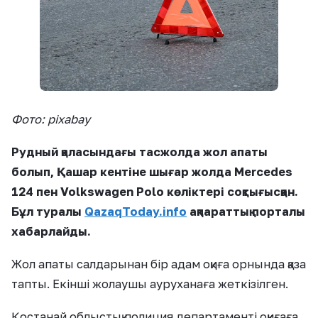
Фото: pixabay
Рудный қаласындағы тасжолда жол апаты
болып, Қашар кентіне шығар жолда Mercedes
124 пен Volkswagen Polo көліктері соқтығысқан.
Бұл туралы
QazaqToday.info
ақпараттық порталы
хабарлайды.
Жол апаты салдарынан бір адам оқиға орнында қаза
тапты. Екінші жолаушы ауруханаға жеткізілген.
Қостанай облыстық полиция департаменті оқиғаға