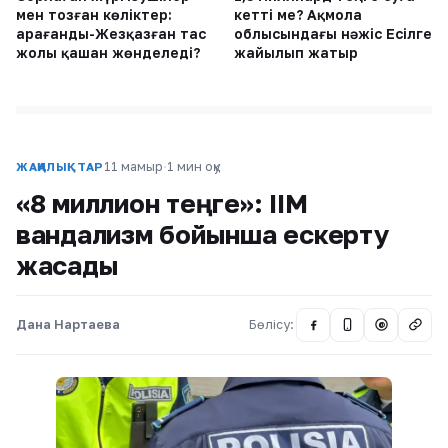
мен тозған көліктер:
кетті ме? Ақмола
Қарағанды-Жезқазған тас
облысындағы нәжіс Есілге
жолы қашан жөнделеді?
жайылып жатыр
11 мамыр
·
1 мин оқу
ЖАҢАЛЫҚТАР
«8 миллион теңге»: ІІМ
вандализм бойынша ескерту
жасады
Дана Нартаева
Бөлісу:
@