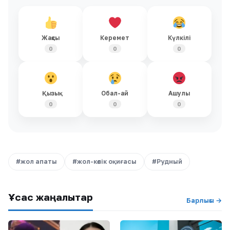
Жақсы
Керемет
Күлкілі
0
0
0
Қызық
Обал-ай
Ашулы
0
0
0
#жол апаты
#жол-көлік оқиғасы
#Рудный
Ұқсас жаңалықтар
Барлығы →