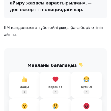
айыру жазасы қарастырылған», —
деп ескертті полициядағылар.
ІІМ вандализмге түбегейлі құқықтық баға берілетінін
айтты.
Мақаланы бағалаңыз
Жақсы
Керемет
Күлкілі
2
0
0