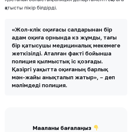
қатысты пікір білдірді.
«Жол-көлік оқиғасы салдарынан бір
адам оқиға орнында көз жұмды, тағы
бір қатысушы медициналық мекемеге
жеткізілді. Аталған факті бойынша
полиция қылмыстық іс қозғады.
Қазіргі уақытта оқиғаның барлық
мән-жайы анықталып жатыр», – деп
мәлімдеді полиция.
Мақаланы бағалаңыз