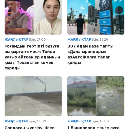
ЖАҢАЛЫҚТАР
Бүгін, 17:00
ЖАҢАЛЫҚТАР
Бүгін, 16:26
«Қоғамдық тәртіпті бұзуға
807 адам қаза тапты:
шақырған емес»: Тойда
«Дала Қырандары»
уағыз айтқан ер адамның
ҚазАвтоЖолға талап
қызы Тоқаевтан көмек
қойды
сұрады
ЖАҢАЛЫҚТАР
Бүгін, 16:00
ЖАҢАЛЫҚТАР
Бүгін, 15:00
Сорлаған жүргізушілер
1,5 миллиард теңге суға