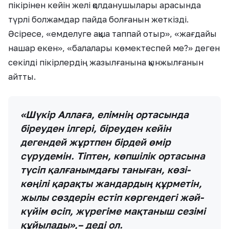
пікірінен кейін желі қолданушылары арасында
түрлі болжамдар пайда болғанын жеткізді.
Әсіресе, «емделуге ақша таппай отыр», «жағдайы
нашар екен», «балалары көмектеспей ме?» деген
секілді пікірлердің жазылғанына қынжылғанын
айтты.
«Шүкір Аллаға, елімнің ортасында
біреуден ілгері, біреуден кейін
дегендей жұртпен бірдей өмір
сүрудемін. Тіптен, көпшілік ортасына
түсіп қалғанымдағы таныған, көзі-
көңілі қарақты жандардың құрметін,
жылы сөздерін естіп көргендегі жәй-
күйім өсіп, жүрегіме мақтаныш сезімі
құйылады»,– деді ол.