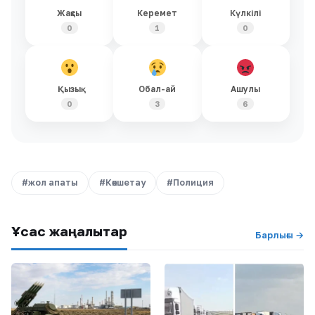
Жақсы
Керемет
Күлкілі
0
1
0
Қызық
Обал-ай
Ашулы
0
3
6
#жол апаты
#Көкшетау
#Полиция
Ұқсас жаңалықтар
Барлығы →