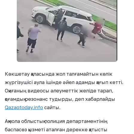
Көкшетау қаласында жол талғамайтын көлік
жүргізушісі аула ішінде әйел адамды қағып кетті.
Оқиғаның видеосы әлеуметтік желіде тарап,
қоғамдық резонанс тудырды, деп хабарлайды
Qazaqtoday.info
сайты.
Ақмола облыстық полиция департаментінің
баспасөз қызметі аталған дерекке қатысты