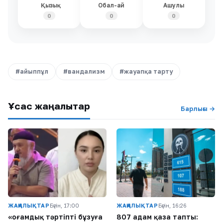
Қызық
Обал-ай
Ашулы
0
0
0
#айыппұл
#вандализм
#жауапқа тарту
Ұқсас жаңалықтар
Барлығы →
ЖАҢАЛЫҚТАР
Бүгін, 17:00
ЖАҢАЛЫҚТАР
Бүгін, 16:26
«Қоғамдық тәртіпті бұзуға
807 адам қаза тапты: