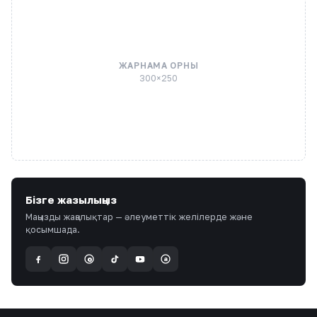
ЖАРНАМА ОРНЫ
300×250
Бізге жазылыңыз
Маңызды жаңалықтар — әлеуметтік желілерде және
қосымшада.
a
@