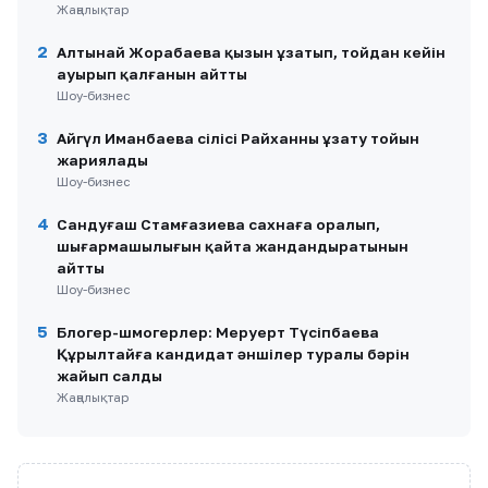
Жаңалықтар
2
Алтынай Жорабаева қызын ұзатып, тойдан кейін
ауырып қалғанын айтты
Шоу-бизнес
3
Айгүл Иманбаева сіңлісі Райханның ұзату тойын
жариялады
Шоу-бизнес
4
Сандуғаш Стамғазиева сахнаға оралып,
шығармашылығын қайта жандандыратынын
айтты
Шоу-бизнес
5
Блогер-шмогерлер: Меруерт Түсіпбаева
Құрылтайға кандидат әншілер туралы бәрін
жайып салды
Жаңалықтар