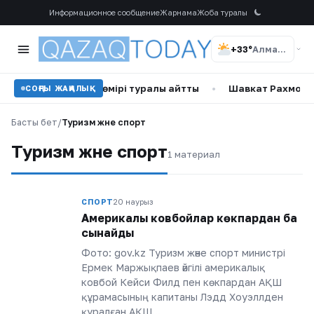
Информационное сообщение
Жарнама
Жоба туралы
+33°
Алматы
олат Тілеухан жеке өмірі туралы айтты
•
Шавкат Рахмоновт
СОҢҒЫ ЖАҢАЛЫҚ
Басты бет
/
Туризм және спорт
Туризм және спорт
1 материал
СПОРТ
20 наурыз
Америкалық ковбойлар көкпардан бақ
сынайды
Фото: gov.kz Туризм және спорт министрі
Ермек Маржықпаев әйгілі америкалық
ковбой Кейси Филд пен көкпардан АҚШ
құрамасының капитаны Лэдд Хоуэллден
құралған АҚШ…