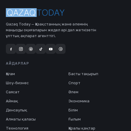
Qazaq Today — Қазақстанның және әлемнің
маңызды оқиғаларын жедел әрі дәл жеткізетін
ұлттық ақпарат агенттігі.
a
@
АЙДАРЛАР
Қоғам
Басты тақырып
Шоу-бизнес
Спорт
Саясат
Әлем
Аймақ
Экономика
Денсаулық
Білім
Алматы қаласы
Ғылым
Технология
Қаралы қаңтар