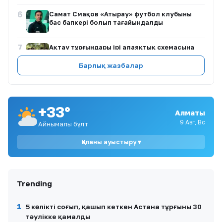
6
Самат Смақов «Атырау» футбол клубының
бас бапкері болып тағайындалды
7
Ақтау тұрғындары ірі алаяқтық схемасына
қатысты ұжымдық өтініш жолдады
Барлық жазбалар
8
Алматыда полиция баланы қауіпті
жағдайдан құтқарды
+33°
Алматы
9
Әділет Зейнелдің анасы: 20 млн теңге — халық
жинаған қаражат, мемлекеттік өтемақы емес
9 Авг, Вс
Айнымалы бұлт
Қаланы ауыстыру ▾
10
Ақтаулық ана Жұлдыз Азанова Астанада
денсаулық сақтау министрімен кездесуді
талап етуде
Trending
1
5 көлікті соғып, қашып кеткен Астана тұрғыны 30
тәулікке қамалды