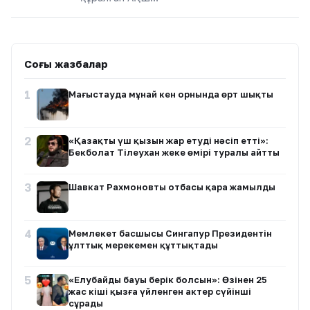
Соңғы жазбалар
1
Маңғыстауда мұнай кен орнында өрт шықты
2
«Қазақтың үш қызын жар етуді нәсіп етті»:
Бекболат Тілеухан жеке өмірі туралы айтты
3
Шавкат Рахмоновтың отбасы қара жамылды
4
Мемлекет басшысы Сингапур Президентін
ұлттық мерекемен құттықтады
5
«Елубайдың бауы берік болсын»: Өзінен 25
жас кіші қызға үйленген актер сүйінші
сұрады