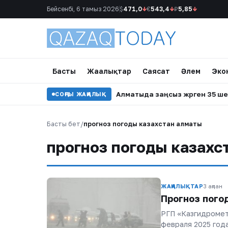
Бейсенбі, 6 тамыз 2026
$
471,0
↓
€
543,4
↓
₽
5,85
↓
Басты
Жаңалықтар
Саясат
Әлем
Эко
ерге айыппұл салынды
•
Алматыда заңсыз жүрген 35 шете
СОҢҒЫ ЖАҢАЛЫҚ
Басты бет
/
прогноз погоды казахстан алматы
прогноз погоды казахс
ЖАҢАЛЫҚТАР
3 ақпан
Прогноз пого
РГП «Казгидромет
февраля 2025 год