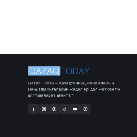
Qazaq Today — Қазақстанның және әлемнің
маңызды оқиғаларын жедел әрі дәл жеткізетін
ұлттық ақпарат агенттігі.
a
@