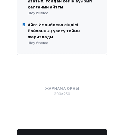
ұзатып, тойдан кейін ауырып
қалғанын айтты
Шоу-бизнес
5
Айгүл Иманбаева сіңлісі
Райханның ұзату тойын
жариялады
Шоу-бизнес
ЖАРНАМА ОРНЫ
300×250