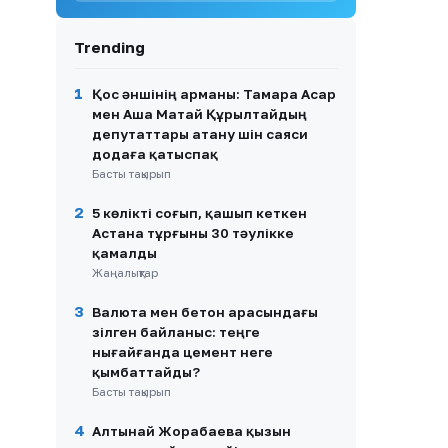
облысында демалушылар
шу шығарды
Trending
9
«Күзде той жасаймыз»:
Динара Сәтжан қуанышты
1
Қос әншінің арманы: Тамара Асар
жаңалығымен бөлісті
мен Аша Матай Құрылтайдың
(ВИДЕО)
депутаттары атану үшін саяси
додаға қатыспақ
10
Айгүл Иманбаева бір әкеден
Басты тақырып
туған бауырлар туралы
пікірін білдірді
2
5 көлікті соғып, қашып кеткен
Астана тұрғыны 30 тәулікке
қамалды
Жаңалықтар
3
Валюта мен бетон арасындағы
үзілген байланыс: теңге
нығайғанда цемент неге
қымбаттайды?
Басты тақырып
4
Алтынай Жорабаева қызын