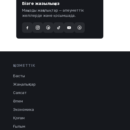
Бізге жазылыңыз
Маңызды жаңалықтар — әлеуметтік
желілерде және қосымшада.
a
@
ҚЫЗМЕТТІК
Басты
Жаңалықтар
Саясат
Әлем
Экономика
Қоғам
Ғылым