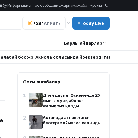
Информационное сообщение
Жарнама
Жоба туралы
a
+28°
Алматы
Today Live
Барлық айдарлар
бай бос жүр: Ақмола облысында үйректерді талаған иттің иес
Соңғы жазбалар
1
Дүлей дауыл: Өскеменде 25
мыңға жуық абонент
жарықсыз қалды
2
Астанада атпен жүрген
а
блогерге айыппұл салынды
,