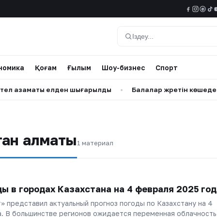
@
Іздеу
номика
Қоғам
Ғылым
Шоу-бизнес
Спорт
л азаматы елден шығарылды
•
Балалар жүретін көшеде ала
тан алматы
1 материал
ды в городах Казахстана на 4 февраля 2025 год
» представил актуальный прогноз погоды по Казахстану на 4
а. В большинстве регионов ожидается переменная облачность