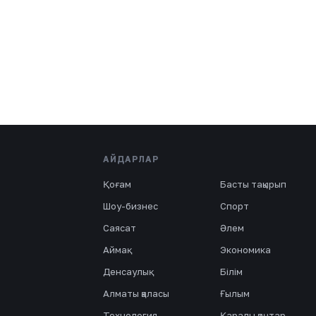
АЙДАРЛАР
Қоғам
Басты тақырып
Шоу-бизнес
Спорт
Саясат
Әлем
Аймақ
Экономика
Денсаулық
Білім
Алматы қаласы
Ғылым
Технология
Қаралы қаңтар