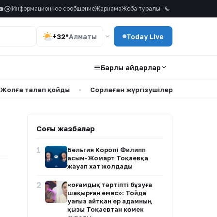
Информационное сообщение
Жарнама
Жоба туралы
a
+32°
Алматы
Today Live
Барлық айдарлар
ға талап қойды
•
Сорлаған жүргізушілер мен тозған көлі
Соңғы жазбалар
1
Бельгия Королі Филипп
Қасым-Жомарт Тоқаевқа
жауап хат жолдады
2
«Қоғамдық тәртіпті бұзуға
шақырған емес»: Тойда
уағыз айтқан ер адамның
қызы Тоқаевтан көмек