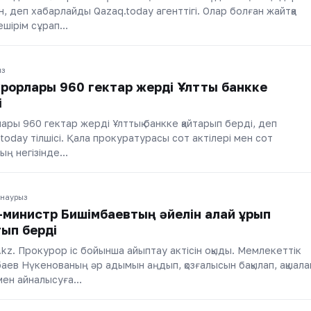
н, деп хабарлайды Qazaq.today агенттігі. Олар болған жайтқа
кешірім сұрап…
ыз
рорлары 960 гектар жерді Ұлттық банкке
і
ры 960 гектар жерді Ұлттық банкке қайтарып берді, деп
oday тілшісі. Қала прокуратурасы сот актілері мен сот
ың негізінде…
 наурыз
-министр Бишімбаевтың әйелін қалай ұрып
тып берді
.kz. Прокурор іс бойынша айыптау актісін оқыды. Мемлекеттік
ев Нүкенованың әр адымын аңдып, қозғалысын бақылап, ақшала
імен айналысуға…