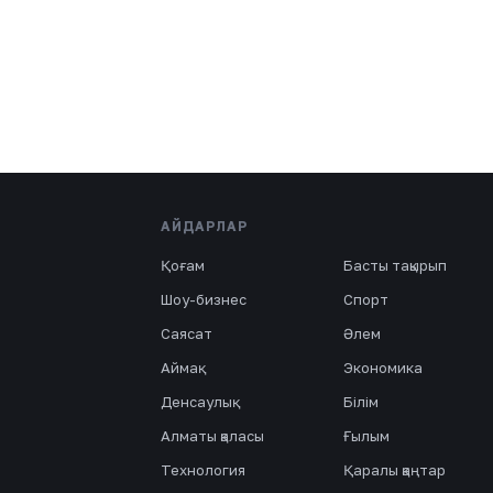
АЙДАРЛАР
Қоғам
Басты тақырып
Шоу-бизнес
Спорт
Саясат
Әлем
Аймақ
Экономика
Денсаулық
Білім
Алматы қаласы
Ғылым
Технология
Қаралы қаңтар