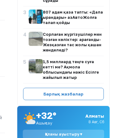
сұрады
3
807 адам қаза тапты: «Дала
Қырандары» ҚазАвтоЖолға
талап қойды
4
Сорлаған жүргізушілер мен
тозған көліктер: Қарағанды-
Жезқазған тас жолы қашан
жөнделеді?
5
1,5 миллиард теңге суға
кетті ме? Ақмола
облысындағы нәжіс Есілге
жайылып жатыр
6
Жаңа адамдар Caspian Sea
Барлық жазбалар
Action Week 2026
халықаралық экология
апталығына қатысты
+32°
Алматы
7
«Ақ періштем, мәңгі
й
сағынышым»: Әнші
8 Авг, Сб
Ашықтау
Наркенже Серікбаева әсерлі
жазба жариялады
Қаланы ауыстыру ▾