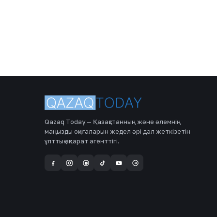
Qazaq Today — Қазақстанның және әлемнің
маңызды оқиғаларын жедел әрі дәл жеткізетін
ұлттық ақпарат агенттігі.
a
@