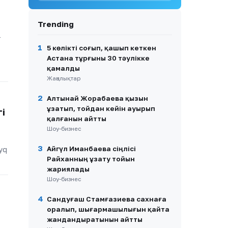
8
«Қорғансыз күндерім
болды»: Дариға Бадықова
Trending
жан сырын ақтарды
–
9
Павлодарда каналға
1
5 көлікті соғып, қашып кеткен
шомылуға барған ер адам
Астана тұрғыны 30 тәулікке
ажал құшты
қамалды
Жаңалықтар
10
Марқұм Нұрай Серікбайдың
отбасы айыпталушыдан 10
2
Алтынай Жорабаева қызын
млрд теңге өтемақы талап
ұзатып, тойдан кейін ауырып
етті
і
қалғанын айтты
Шоу-бизнес
3
Айгүл Иманбаева сіңлісі
yq
Райханның ұзату тойын
жариялады
Шоу-бизнес
4
Сандуғаш Стамғазиева сахнаға
оралып, шығармашылығын қайта
жандандыратынын айтты