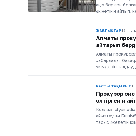
ақша бермек болға
өкінетінін айтып, 
ЖАҢАЛЫҚТАР
19 наур
Алматы проку
қайтарып берд
Алматы прокурорла
хабарлады Qazaq.t
үкімдерін талдауд
БАСТЫ ТАҚЫРЫП
11
Прокурор экс
өлтіргенін ай
Коллаж: ulysmedia
айыптаушы Бишімба
табыс әкелетін іс