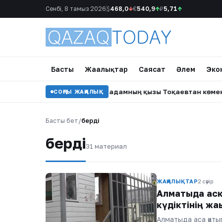
Сенбі, 8 тамыз 2026
$
468,0
↓
€
540,9
↑
₽
5,71
↑
Басты
Жаңалықтар
Саясат
Әлем
Эко
с»: Тойда уағыз айтқан ер адамның қызы Тоқаевтан көмек сұ
СОҢҒЫ ЖАҢАЛЫҚ
Басты бет
/
берді
берді
31 материал
ЖАҢАЛЫҚТАР
2 сәуір
Алматыда қаск
күдіктінің жа
Алматыда аса қатыг