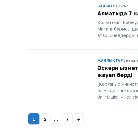
САЯСАТ
5 наурыз
Алматыда 7 н
Қоғам өкілі Бибін
Митинг барысында 
қатар, әйелдердің
ЖАҢАЛЫҚТАР
1 наурыз
Әскери қызмет
жауап берді
[Қорғаныс министр
еліміздегі әскери 
Uni тілшісі. «Кел
1
2
…
7
→