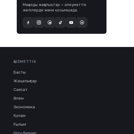
Маңызды жаңалықтар — әлеуметтік
желілерде және қосымшада.
a
@
ҚЫЗМЕТТІК
Басты
Жаңалықтар
Саясат
Әлем
Экономика
Қоғам
Ғылым
Шоу-бизнес