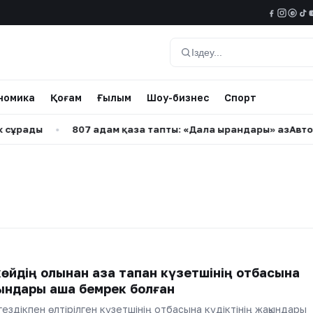
@
Іздеу
номика
Қоғам
Ғылым
Шоу-бизнес
Спорт
рады
•
807 адам қаза тапты: «Дала Қырандары» ҚазАвтоЖол
өйдің қолынан қаза тапқан күзетшінің отбасына
қындары ақша бемрек болған
ездікпен өлтірілген күзетшінің отбасына күдіктінің жақындары