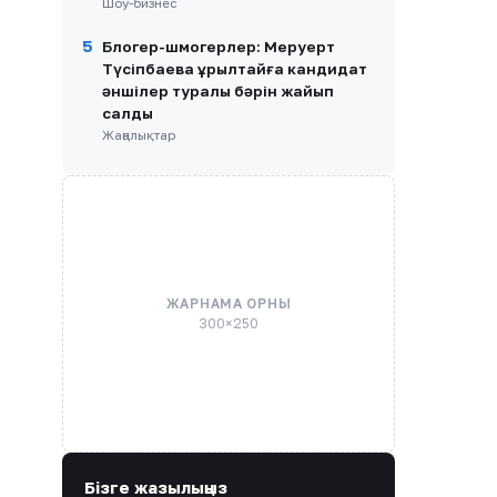
Шоу-бизнес
5
Блогер-шмогерлер: Меруерт
Түсіпбаева Құрылтайға кандидат
әншілер туралы бәрін жайып
салды
Жаңалықтар
ЖАРНАМА ОРНЫ
300×250
Бізге жазылыңыз