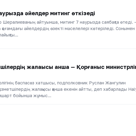
аурызда әйелдер митинг өткізеді
ұр Шералиеваның айтуынша, митинг 7 наурызда саябақта өтеді. 
қоғамдағы әйелдердің өзекті мәселелері көтеріледі. Сонымен
 лайықты…
шілердің жалақысы қанша — Қорғаныс министрліг
лігінің баспасөз хатшысы, подполковник Руслан Жангулин
қызметшілердің жалақысы қанша екенін айтты, деп хабарлады Hal
ісімшарт бойынша жұмыс…