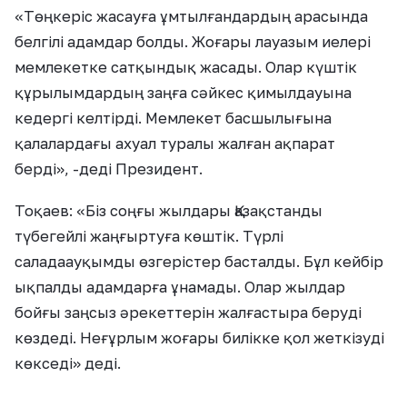
«Төңкеріс жасауға ұмтылғандардың арасында
белгілі адамдар болды. Жоғары лауазым иелері
мемлекетке сатқындық жасады. Олар күштік
құрылымдардың заңға сәйкес қимылдауына
кедергі келтірді. Мемлекет басшылығына
қалалардағы ахуал туралы жалған ақпарат
берді», -деді Президент.
Тоқаев: «Біз соңғы жылдары Қазақстанды
түбегейлі жаңғыртуға көштік. Түрлі
саладаауқымды өзгерістер басталды. Бұл кейбір
ықпалды адамдарға ұнамады. Олар жылдар
бойғы заңсыз әрекеттерін жалғастыра беруді
көздеді. Неғұрлым жоғары билікке қол жеткізуді
көкседі» деді.