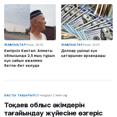
ЖАҢАЛЫҚТАР
Кеше, 18:03
ЖАҢАЛЫҚТАР
Кеше, 16:29
Көпірсіз Көктaл: Алматы
Доллар үшінші күн
облысында 2,5 мың тұрғын
қатарынан арзандады
күн сайын ажалмен
бетпе-бет келуде
16 наурыз
·
1 мин оқу
БАСТЫ ТАҚЫРЫП
Тоқаев облыс әкімдерін
тағайындау жүйесіне өзгеріс