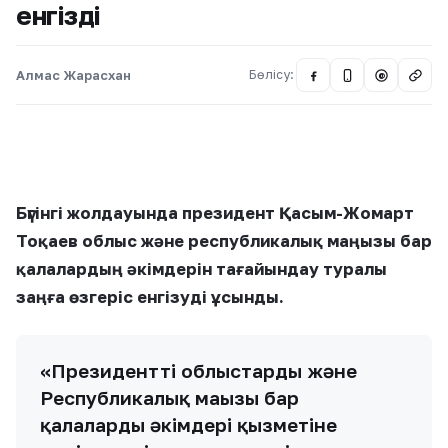
енгізді
Алмас Жарасхан
Бөлісу:
@
Бүгінгі жолдауында президент Қасым-Жомарт
Тоқаев облыс және республикалық маңызы бар
қалалардың әкімдерін тағайындау туралы
заңға өзгеріс енгізуді ұсынды.
«Президенттің облыстардың және
Республикалық маңызы бар
қалалардың әкімдері қызметіне