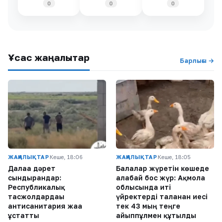
0
0
0
Ұқсас жаңалықтар
Барлығы →
ЖАҢАЛЫҚТАР
Кеше, 18:06
ЖАҢАЛЫҚТАР
Кеше, 18:05
Далаға дәрет
Балалар жүретін көшеде
сындырғандар:
алабай бос жүр: Ақмола
Республикалық
облысында иті
тасжолдардағы
үйректерді таланған иесі
антисанитария жаға
тек 43 мың теңге
ұстатты
айыппұлмен құтылды