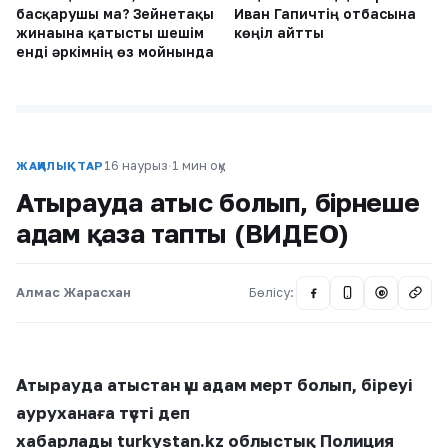
басқарушы ма? Зейнетақы
Иван Гапичтің отбасына
жинағына қатысты шешім
көңіл айтты
енді әркімнің өз мойнында
16 наурыз
·
1 мин оқу
ЖАҢАЛЫҚТАР
Атырауда атыс болып, бірнеше
адам қаза тапты (ВИДЕО)
Алмас Жарасхан
Бөлісу:
@
Атырауда атыстан үш адам мерт болып, біреуі
ауруханаға түсті деп
хабарлады turkystan.kz облыстық Полиция