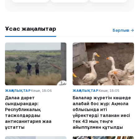
Ұқсас жаңалықтар
Барлығы →
ЖАҢАЛЫҚТАР
Кеше, 18:06
ЖАҢАЛЫҚТАР
Кеше, 18:05
Далаға дәрет
Балалар жүретін көшеде
сындырғандар:
алабай бос жүр: Ақмола
Республикалық
облысында иті
тасжолдардағы
үйректерді таланған иесі
антисанитария жаға
тек 43 мың теңге
ұстатты
айыппұлмен құтылды