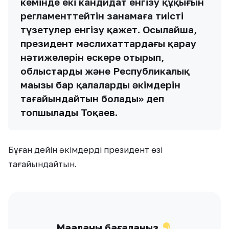
кемінде екі кандидат енгізу құқығын
регламенттейтін заңнамаға тиісті
түзетулер енгізу қажет. Осылайша,
президент мәслихаттардағы қарау
нәтижелерін ескере отырып,
облыстардың және Республикалық
маңызы бар қалалардың әкімдерін
тағайындайтын болады» деп
топшылады Тоқаев.
Бұған дейін әкімдерді президент өзі
тағайындайтын.
Мақаланы бағалаңыз