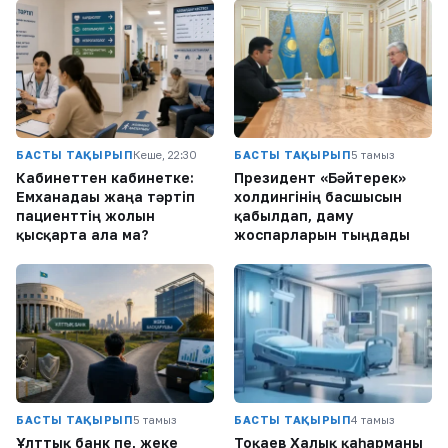
БАСТЫ ТАҚЫРЫП
Кеше, 22:30
БАСТЫ ТАҚЫРЫП
5 тамыз
Кабинеттен кабинетке:
Президент «Бәйтерек»
Емханадағы жаңа тәртіп
холдингінің басшысын
пациенттің жолын
қабылдап, даму
қысқарта ала ма?
жоспарларын тыңдады
БАСТЫ ТАҚЫРЫП
5 тамыз
БАСТЫ ТАҚЫРЫП
4 тамыз
Ұлттық банк пе, жеке
Тоқаев Халық қаһарманы