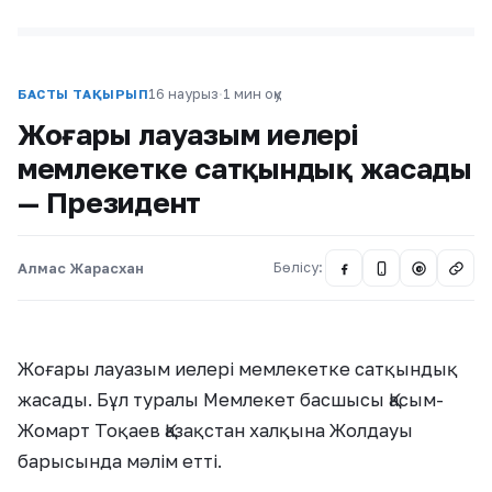
16 наурыз
·
1 мин оқу
БАСТЫ ТАҚЫРЫП
Жоғары лауазым иелері
мемлекетке сатқындық жасады
— Президент
Алмас Жарасхан
Бөлісу:
@
Жоғары лауазым иелері мемлекетке сатқындық
жасады. Бұл туралы Мемлекет басшысы Қасым-
Жомарт Тоқаев Қазақстан халқына Жолдауы
барысында мәлім етті.