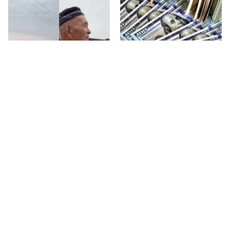
ЖАҢАЛЫҚТАР
Кеше, 18:03
ЖАҢАЛЫҚТАР
Кеше, 16:29
Көпірсіз Көктaл: Алматы
Доллар үшінші күн
облысында 2,5 мың тұрғын
қатарынан арзандады
күн сайын ажалмен
бетпе-бет келуде
Соңғы жазбалар
1
Еңбек кодексіндегі киберқауіпсіздік
талаптары: жұмыс берушілер мен
қызметкерлердің міндеттері
2
Мөлдір Мұқанова туған ауылында сағынышын
басып, балалық шағын еске алды