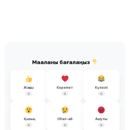
Мақаланы бағалаңыз
Жақсы
Керемет
Күлкілі
0
0
0
Қызық
Обал-ай
Ашулы
0
0
0