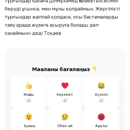
тұрғындар қалаға Дінмұхамед Қонаевтың есімін
беруді ұсынса, мен мұны қолдаймын. Жергілікті
тұрғындар жаппай қолдаса, осы бастамаларды
таяу арада жүзеге асыруға болады деп
санаймын» деді Тоқаев
Мақаланы бағалаңыз
Жақсы
Керемет
Күлкілі
0
0
0
Қызық
Обал-ай
Ашулы