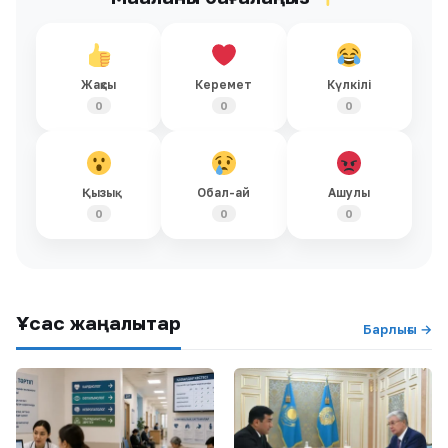
Жақсы
Керемет
Күлкілі
0
0
0
Қызық
Обал-ай
Ашулы
0
0
0
Ұқсас жаңалықтар
Барлығы →