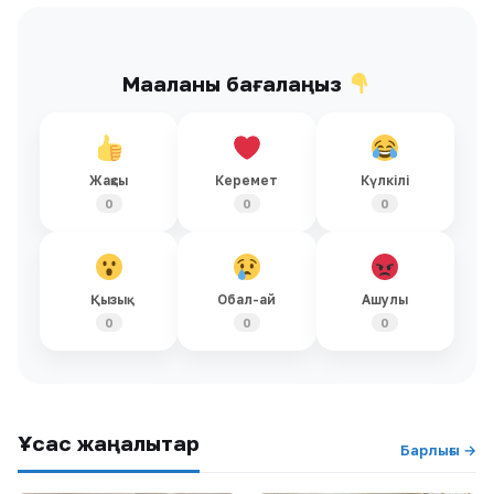
Мақаланы бағалаңыз
Жақсы
Керемет
Күлкілі
0
0
0
Қызық
Обал-ай
Ашулы
0
0
0
Ұқсас жаңалықтар
Барлығы →