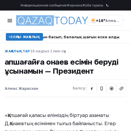
Информационное сообщение
Жарнама
Жоба туралы
+18°
Алматы
а сағынышын басып, балалық шағын еске алды
•
Атырауда
СОҢҒЫ ЖАҢАЛЫҚ
16 наурыз
·
1 мин оқу
ЖАҢАЛЫҚТАР
Қапшағайға Қонаев есімін беруді
ұсынамын — Президент
Алмас Жарасхан
Бөлісу:
@
«Қапшағай қаласы еліміздің біртуар азаматы
Д.Қонаевтың есімімен тығыз байланысты. Егер