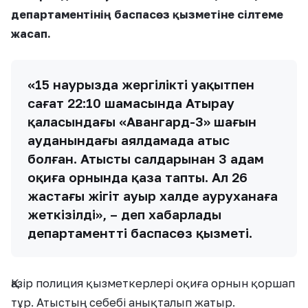
департаментінің баспасөз қызметіне сілтеме
жасап.
«15 наурызда жергілікті уақытпен
сағат 22:10 шамасында Атырау
қаласындағы «Авангард-3» шағын
ауданындағы аялдамада атыс
болған. Атыстың салдарынан 3 адам
оқиға орнында қаза тапты. Ал 26
жастағы жігіт ауыр халде ауруханаға
жеткізілді», – деп хабарлады
департаменттің баспасөз қызметі.
Қазір полиция қызметкерлері оқиға орнын қоршап
тұр. Атыстың себебі анықталып жатыр.