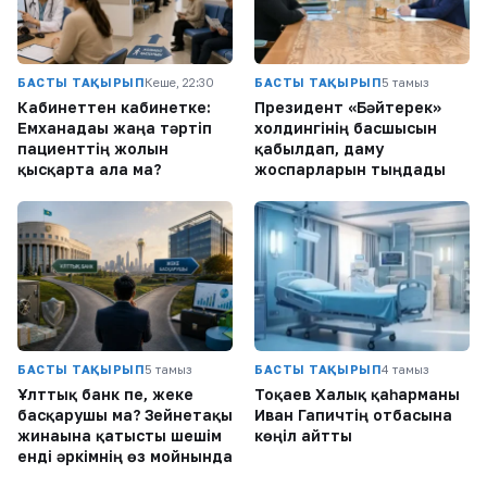
БАСТЫ ТАҚЫРЫП
Кеше, 22:30
БАСТЫ ТАҚЫРЫП
5 тамыз
Кабинеттен кабинетке:
Президент «Бәйтерек»
Емханадағы жаңа тәртіп
холдингінің басшысын
пациенттің жолын
қабылдап, даму
қысқарта ала ма?
жоспарларын тыңдады
БАСТЫ ТАҚЫРЫП
5 тамыз
БАСТЫ ТАҚЫРЫП
4 тамыз
Ұлттық банк пе, жеке
Тоқаев Халық қаһарманы
басқарушы ма? Зейнетақы
Иван Гапичтің отбасына
жинағына қатысты шешім
көңіл айтты
енді әркімнің өз мойнында